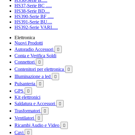
HS36-Serie B.....
HS37-Serie BC .....
HS38-Serie BD....
HS390-Serie BF .....
HS391-Serie BU....
HS392-Serie VARI.....
Elettronica
Nuovi Prodotti
Autoradio Accessori

Conta e Verifica Soldi
Connettori

Contenitori per elettronica

Illuminazione a led

Pulsanteria

GPS

Kit elettronici
Saldatura e Accessori

Trasformatori

Ventilatori

Ricambi Audio e Video

Cavi
