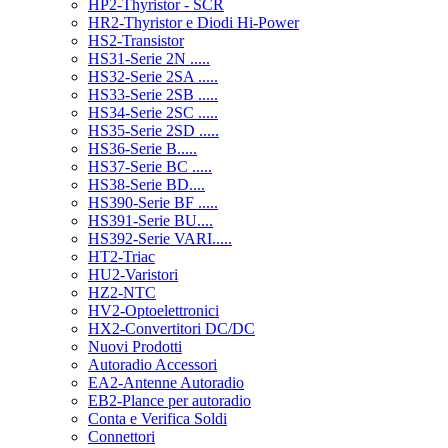
HP2-Thyristor - SCR
HR2-Thyristor e Diodi Hi-Power
HS2-Transistor
HS31-Serie 2N .....
HS32-Serie 2SA .....
HS33-Serie 2SB .....
HS34-Serie 2SC .....
HS35-Serie 2SD .....
HS36-Serie B.....
HS37-Serie BC .....
HS38-Serie BD....
HS390-Serie BF .....
HS391-Serie BU....
HS392-Serie VARI.....
HT2-Triac
HU2-Varistori
HZ2-NTC
HV2-Optoelettronici
HX2-Convertitori DC/DC
Nuovi Prodotti
Autoradio Accessori
EA2-Antenne Autoradio
EB2-Plance per autoradio
Conta e Verifica Soldi
Connettori