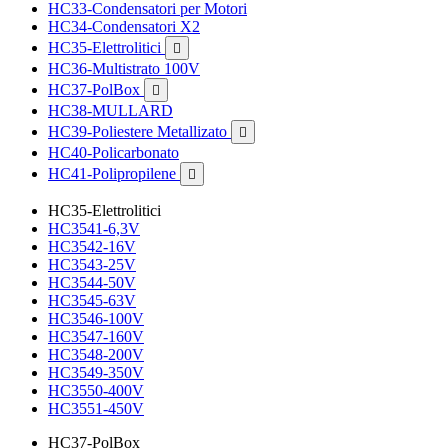
HC33-Condensatori per Motori
HC34-Condensatori X2
HC35-Elettrolitici

HC36-Multistrato 100V
HC37-PolBox

HC38-MULLARD
HC39-Poliestere Metallizato

HC40-Policarbonato
HC41-Polipropilene

HC35-Elettrolitici
HC3541-6,3V
HC3542-16V
HC3543-25V
HC3544-50V
HC3545-63V
HC3546-100V
HC3547-160V
HC3548-200V
HC3549-350V
HC3550-400V
HC3551-450V
HC37-PolBox