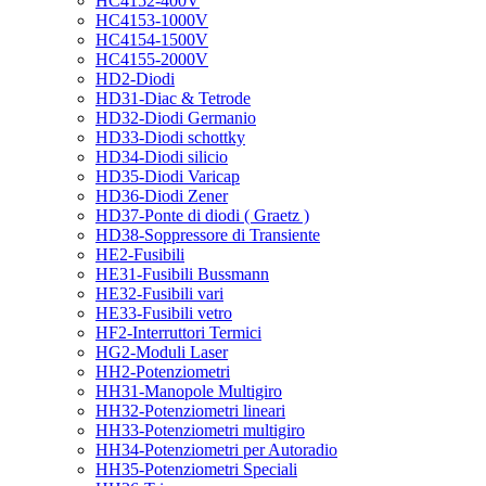
HC4152-400V
HC4153-1000V
HC4154-1500V
HC4155-2000V
HD2-Diodi
HD31-Diac & Tetrode
HD32-Diodi Germanio
HD33-Diodi schottky
HD34-Diodi silicio
HD35-Diodi Varicap
HD36-Diodi Zener
HD37-Ponte di diodi ( Graetz )
HD38-Soppressore di Transiente
HE2-Fusibili
HE31-Fusibili Bussmann
HE32-Fusibili vari
HE33-Fusibili vetro
HF2-Interruttori Termici
HG2-Moduli Laser
HH2-Potenziometri
HH31-Manopole Multigiro
HH32-Potenziometri lineari
HH33-Potenziometri multigiro
HH34-Potenziometri per Autoradio
HH35-Potenziometri Speciali