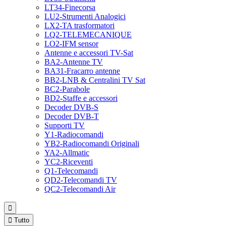
LT34-Finecorsa
LU2-Strumenti Analogici
LX2-TA trasformatori
LQ2-TELEMECANIQUE
LO2-IFM sensor
Antenne e accessori TV-Sat
BA2-Antenne TV
BA31-Fracarro antenne
BB2-LNB & Centralini TV Sat
BC2-Parabole
BD2-Staffe e accessori
Decoder DVB-S
Decoder DVB-T
Supporti TV
Y1-Radiocomandi
YB2-Radiocomandi Originali
YA2-Allmatic
YC2-Riceventi
Q1-Telecomandi
QD2-Telecomandi TV
QC2-Telecomandi Air


Tutto