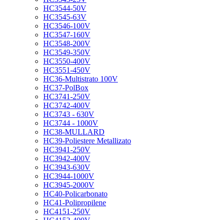
HC3544-50V
HC3545-63V
HC3546-100V
HC3547-160V
HC3548-200V
HC3549-350V
HC3550-400V
HC3551-450V
HC36-Multistrato 100V
HC37-PolBox
HC3741-250V
HC3742-400V
HC3743 - 630V
HC3744 - 1000V
HC38-MULLARD
HC39-Poliestere Metallizato
HC3941-250V
HC3942-400V
HC3943-630V
HC3944-1000V
HC3945-2000V
HC40-Policarbonato
HC41-Polipropilene
HC4151-250V