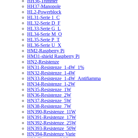
HH36-Trimmer
HH37-Manopole
HL2-Powerblock
HL31-Serie 1_C
HL32-Serie D_F
HL33-Serie G_L
HL34-Serie M_O
HL35-Serie P_T
HL36-Serie U_X
HM2-Raspberry Pi
HM31-shield Raspberry Pi
HN2-Resistenze
HN31-Resistenze_1-4W_1%
HN32-Resistenze_1-4W
HN33-Resistenze_1-4W_Antifiamma
HN34-Resistenze_1-2W
HN35-Resistenze_1W
HN36-Resistenze_2W
HN37-Resistenze_5W
HN38-Resistenze_7W
HN390-Resistenze_11W
HN391-Resistenze_17W
HN392-Resistenze_25W
HN393-Resistenze_50W
HN394-Resistenze Varie