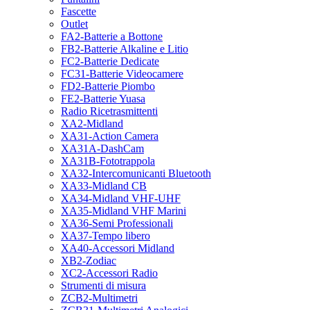
Fascette
Outlet
FA2-Batterie a Bottone
FB2-Batterie Alkaline e Litio
FC2-Batterie Dedicate
FC31-Batterie Videocamere
FD2-Batterie Piombo
FE2-Batterie Yuasa
Radio Ricetrasmittenti
XA2-Midland
XA31-Action Camera
XA31A-DashCam
XA31B-Fototrappola
XA32-Intercomunicanti Bluetooth
XA33-Midland CB
XA34-Midland VHF-UHF
XA35-Midland VHF Marini
XA36-Semi Professionali
XA37-Tempo libero
XA40-Accessori Midland
XB2-Zodiac
XC2-Accessori Radio
Strumenti di misura
ZCB2-Multimetri