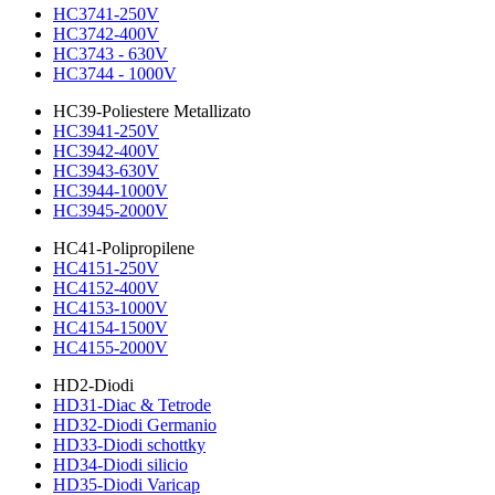
HC3741-250V
HC3742-400V
HC3743 - 630V
HC3744 - 1000V
HC39-Poliestere Metallizato
HC3941-250V
HC3942-400V
HC3943-630V
HC3944-1000V
HC3945-2000V
HC41-Polipropilene
HC4151-250V
HC4152-400V
HC4153-1000V
HC4154-1500V
HC4155-2000V
HD2-Diodi
HD31-Diac & Tetrode
HD32-Diodi Germanio
HD33-Diodi schottky
HD34-Diodi silicio
HD35-Diodi Varicap