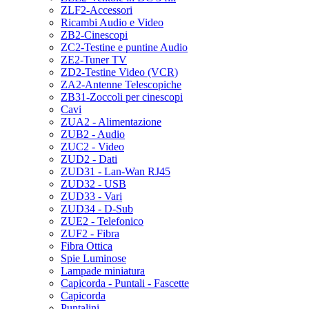
ZLF2-Accessori
Ricambi Audio e Video
ZB2-Cinescopi
ZC2-Testine e puntine Audio
ZE2-Tuner TV
ZD2-Testine Video (VCR)
ZA2-Antenne Telescopiche
ZB31-Zoccoli per cinescopi
Cavi
ZUA2 - Alimentazione
ZUB2 - Audio
ZUC2 - Video
ZUD2 - Dati
ZUD31 - Lan-Wan RJ45
ZUD32 - USB
ZUD33 - Vari
ZUD34 - D-Sub
ZUE2 - Telefonico
ZUF2 - Fibra
Fibra Ottica
Spie Luminose
Lampade miniatura
Capicorda - Puntali - Fascette
Capicorda
Puntalini