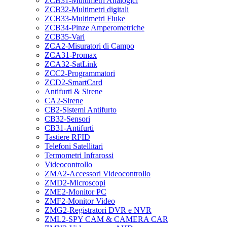
ZCB31-Multimetri Analogici
ZCB32-Multimetri digitali
ZCB33-Multimetri Fluke
ZCB34-Pinze Amperometriche
ZCB35-Vari
ZCA2-Misuratori di Campo
ZCA31-Promax
ZCA32-SatLink
ZCC2-Programmatori
ZCD2-SmartCard
Antifurti & Sirene
CA2-Sirene
CB2-Sistemi Antifurto
CB32-Sensori
CB31-Antifurti
Tastiere RFID
Telefoni Satellitari
Termometri Infrarossi
Videocontrollo
ZMA2-Accessori Videocontrollo
ZMD2-Microscopi
ZME2-Monitor PC
ZMF2-Monitor Video
ZMG2-Registratori DVR e NVR
ZML2-SPY CAM & CAMERA CAR