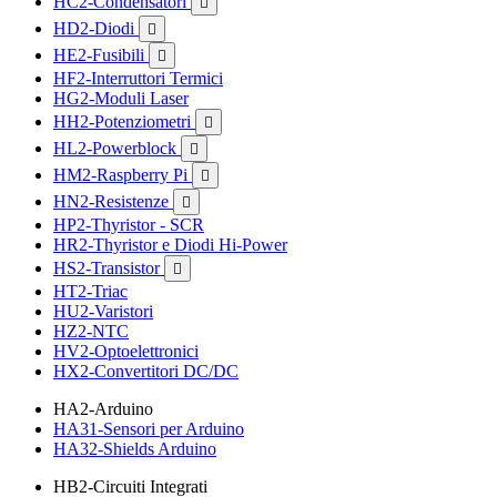
HC2-Condensatori

HD2-Diodi

HE2-Fusibili

HF2-Interruttori Termici
HG2-Moduli Laser
HH2-Potenziometri

HL2-Powerblock

HM2-Raspberry Pi

HN2-Resistenze

HP2-Thyristor - SCR
HR2-Thyristor e Diodi Hi-Power
HS2-Transistor

HT2-Triac
HU2-Varistori
HZ2-NTC
HV2-Optoelettronici
HX2-Convertitori DC/DC
HA2-Arduino
HA31-Sensori per Arduino
HA32-Shields Arduino
HB2-Circuiti Integrati