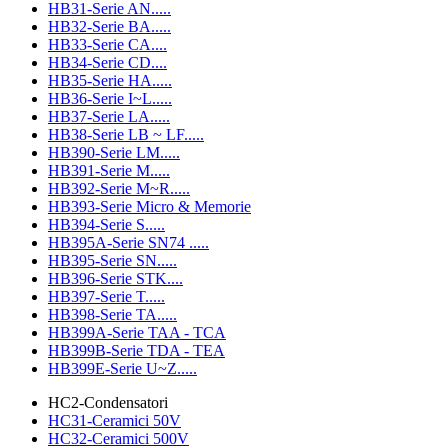
HB31-Serie AN.....
HB32-Serie BA.....
HB33-Serie CA....
HB34-Serie CD....
HB35-Serie HA.....
HB36-Serie I~L.....
HB37-Serie LA.....
HB38-Serie LB ~ LF.....
HB390-Serie LM.....
HB391-Serie M.....
HB392-Serie M~R.....
HB393-Serie Micro & Memorie
HB394-Serie S.....
HB395A-Serie SN74 .....
HB395-Serie SN.....
HB396-Serie STK....
HB397-Serie T.....
HB398-Serie TA.....
HB399A-Serie TAA - TCA
HB399B-Serie TDA - TEA
HB399E-Serie U~Z.....
HC2-Condensatori
HC31-Ceramici 50V
HC32-Ceramici 500V