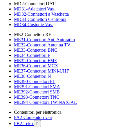
MD2-Connettori DATI
MD31-Adattatori Vas.
MD32-Connettori a Vaschetta
MD33-Connettori Centronix
MD34-Custodie Vas.
ME2-Connettori RF
ME31-Connettori Ant. Autoradio
ME32-Connettori Antenna TV
ME33-Connettori BNC
ME34-Connettori F
ME35-Connettori FME
ME36-Connettori MCX
ME37-Connettori MINI-UHF
ME38-Connettori N
ME390-Connettori PL
ME391-Connettori SMA
ME392-Connettori SMB
ME393-Connettori TNC
ME394-Connettori TWINAXIAL
Contenitori per elettronica
PA2-Contenitori vari
PB2-Teko
