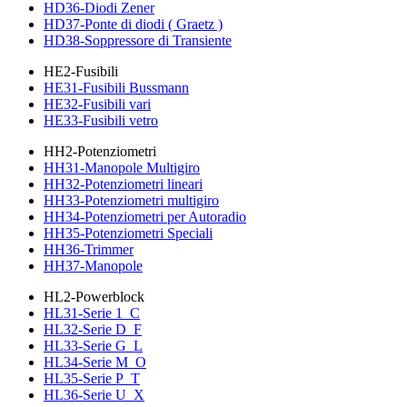
HD36-Diodi Zener
HD37-Ponte di diodi ( Graetz )
HD38-Soppressore di Transiente
HE2-Fusibili
HE31-Fusibili Bussmann
HE32-Fusibili vari
HE33-Fusibili vetro
HH2-Potenziometri
HH31-Manopole Multigiro
HH32-Potenziometri lineari
HH33-Potenziometri multigiro
HH34-Potenziometri per Autoradio
HH35-Potenziometri Speciali
HH36-Trimmer
HH37-Manopole
HL2-Powerblock
HL31-Serie 1_C
HL32-Serie D_F
HL33-Serie G_L
HL34-Serie M_O
HL35-Serie P_T
HL36-Serie U_X