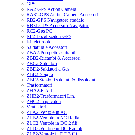
GPS
RA2-GPS Action Camera
RA31-GPS Action Camera Accessori
RB2-GPS Navigatore stradale
RB31-GPS Accessori Navigatori
RC2-Gps PC
RF2-Localizzatori GPS
Kit elettronici
Saldatura e Accessori
ZBA2-Pompette aspiranti
ZBB2-Ricambi & Accessori
ZBC2-Saldatori
ZBD2-Saldatori a Gas
ZBE2-Stagno
ZBF2-Stazioni saldanti & dissaldanti
Trasformatori
ZHA2-E.A.T.
ZHB2-Trasformatori Lin.
ZHC2-Triplicatori
Ventilatori
ZLA2-Ventole in AC
ZLB2-Ventole in AC Radiali
ZLC2-Ventole in DC 2 fili
ZLD2-Ventole in DC Radiali
ZLE2-Ventole in DC 3 fili