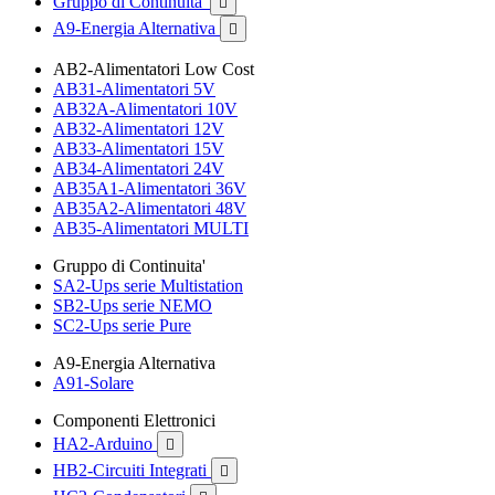
Gruppo di Continuita'

A9-Energia Alternativa

AB2-Alimentatori Low Cost
AB31-Alimentatori 5V
AB32A-Alimentatori 10V
AB32-Alimentatori 12V
AB33-Alimentatori 15V
AB34-Alimentatori 24V
AB35A1-Alimentatori 36V
AB35A2-Alimentatori 48V
AB35-Alimentatori MULTI
Gruppo di Continuita'
SA2-Ups serie Multistation
SB2-Ups serie NEMO
SC2-Ups serie Pure
A9-Energia Alternativa
A91-Solare
Componenti Elettronici
HA2-Arduino

HB2-Circuiti Integrati
