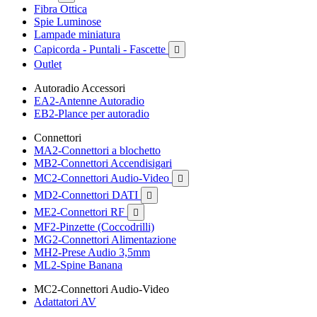
Fibra Ottica
Spie Luminose
Lampade miniatura
Capicorda - Puntali - Fascette

Outlet
Autoradio Accessori
EA2-Antenne Autoradio
EB2-Plance per autoradio
Connettori
MA2-Connettori a blochetto
MB2-Connettori Accendisigari
MC2-Connettori Audio-Video

MD2-Connettori DATI

ME2-Connettori RF

MF2-Pinzette (Coccodrilli)
MG2-Connettori Alimentazione
MH2-Prese Audio 3,5mm
ML2-Spine Banana
MC2-Connettori Audio-Video
Adattatori AV