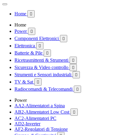
Home

Home
Power

Componenti Elettronici

Elettronica

Batterie & Pile

Ricetrasmittenti & Strumenti

Sicurezza & Video controllo

Strumenti e Sensori industriali

TV & Sat

Radiocomandi & Telecomandi

Power
AA2-Alimentatori a Spina
AB2-Alimentatori Low Cost

AC2-Alimentatori PC
AD2-Inverter
AF2-Regolatori di Tensione