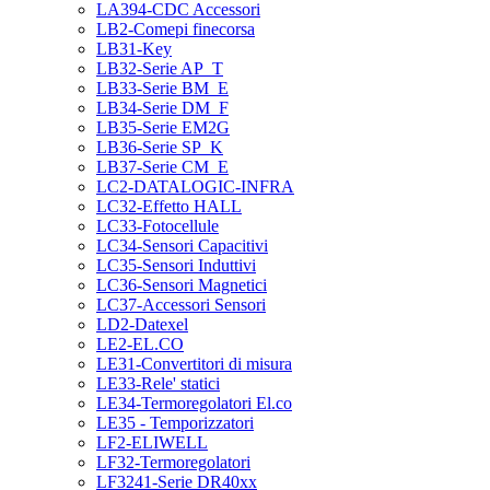
LA394-CDC Accessori
LB2-Comepi finecorsa
LB31-Key
LB32-Serie AP_T
LB33-Serie BM_E
LB34-Serie DM_F
LB35-Serie EM2G
LB36-Serie SP_K
LB37-Serie CM_E
LC2-DATALOGIC-INFRA
LC32-Effetto HALL
LC33-Fotocellule
LC34-Sensori Capacitivi
LC35-Sensori Induttivi
LC36-Sensori Magnetici
LC37-Accessori Sensori
LD2-Datexel
LE2-EL.CO
LE31-Convertitori di misura
LE33-Rele' statici
LE34-Termoregolatori El.co
LE35 - Temporizzatori
LF2-ELIWELL
LF32-Termoregolatori
LF3241-Serie DR40xx