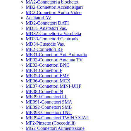
MA2-Connettori a blochetto
MB2-Connettori Accendisigari
MC2-Connettori Audio-Video
Adattatori AV
MD2-Connettori DATI
MD31-Adattatori Vas.
MD32-Connettori a Vaschetta
MD33-Connettori Centronix
MD34-Custodie Vas.
ME2-Connettori RF
ME31-Connettori Ant. Autoradio
ME32-Connettori Antenna TV
ME33-Connettori BNC
ME34-Connettori F
ME35-Connettori FME
ME36-Connettori MCX
ME37-Connettori MINI-UHF
ME38-Connettori N
ME390-Connettori PL
ME391-Connettori SMA
ME392-Connettori SMB
ME393-Connettori TNC
ME394-Connettori TWINAXIAL
MF2-Pinzette (Coccodrilli)
MG2-Connettori Alimentazione