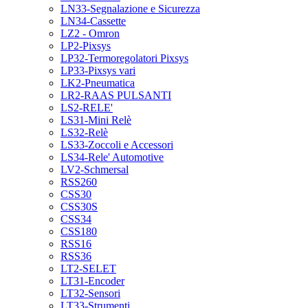
LN33-Segnalazione e Sicurezza
LN34-Cassette
LZ2 - Omron
LP2-Pixsys
LP32-Termoregolatori Pixsys
LP33-Pixsys vari
LK2-Pneumatica
LR2-RAAS PULSANTI
LS2-RELE'
LS31-Mini Relè
LS32-Relè
LS33-Zoccoli e Accessori
LS34-Rele' Automotive
LV2-Schmersal
RSS260
CSS30
CSS30S
CSS34
CSS180
RSS16
RSS36
LT2-SELET
LT31-Encoder
LT32-Sensori
LT33-Strumenti