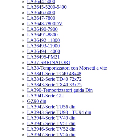
LA3644-5000
LA3645-5200-5400
LA3646-6000
LA3647-7800
LA3648-7800DV
LA36490-7900
LA36491-8800
LA36492-11800
LA36493-11900
LA36494-14000
LA36495-PM21
LA37-SBRINATORI
LA38-Temporizzatori con Morsetti a vite
LA3841-Serie TC40 48x48
LA3842-Serie TD40 72x72
LA3843-Serie TX40 33x75
LA390-Temporizzatori guida Din
LA3941-Serie GU
GZ90 din
LA3942-Serie TU56 din
LA3943-Serie TU93 - TU94 din
LA3944-Serie TV49 din
LA3945-Serie TV51 din
LA3946-Serie TV52 din
LA3947-Serie TV56 din