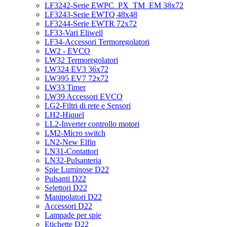
LF3242-Serie EWPC_PX_TM_EM 38x72
LF3243-Serie EWTQ 48x48
LF3244-Serie EWTR 72x72
LF33-Vari Eliwell
LF34-Accessori Termoregolatori
LW2 - EVCO
LW32 Termoregolatori
LW324 EV3 36x72
LW395 EV7 72x72
LW33 Timer
LW39 Accessori EVCO
LG2-Filtri di rete e Sensori
LH2-Hiquel
LL2-Inverter controllo motori
LM2-Micro switch
LN2-New Elfin
LN31-Contattori
LN32-Pulsanteria
Spie Luminose D22
Pulsanti D22
Selettori D22
Manipolatori D22
Accessori D22
Lampade per spie
Etichette D22