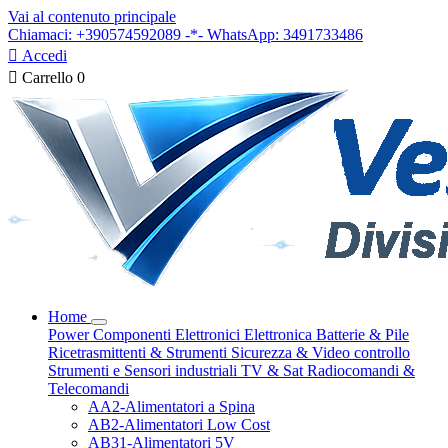
Vai al contenuto principale
Chiamaci: +390574592089 -*- WhatsApp: 3491733486

Accedi

Carrello
0
Home
Power
Componenti Elettronici
Elettronica
Batterie & Pile
Ricetrasmittenti & Strumenti
Sicurezza & Video controllo
Strumenti e Sensori industriali
TV & Sat
Radiocomandi &
Telecomandi
AA2-Alimentatori a Spina
AB2-Alimentatori Low Cost
AB31-Alimentatori 5V