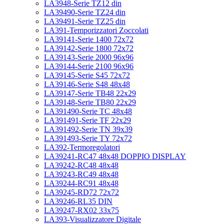
LA3948-Serie TZ12 din
LA39490-Serie TZ24 din
LA39491-Serie TZ25 din
LA391-Temporizzatori Zoccolati
LA39141-Serie 1400 72x72
LA39142-Serie 1800 72x72
LA39143-Serie 2000 96x96
LA39144-Serie 2100 96x96
LA39145-Serie S45 72x72
LA39146-Serie S48 48x48
LA39147-Serie TB48 22x29
LA39148-Serie TB80 22x29
LA391490-Serie TC 48x48
LA391491-Serie TF 22x29
LA391492-Serie TN 39x39
LA391493-Serie TY 72x72
LA392-Termoregolatori
LA39241-RC47 48x48 DOPPIO DISPLAY
LA39242-RC48 48x48
LA39243-RC49 48x48
LA39244-RC91 48x48
LA39245-RD72 72x72
LA39246-RL35 DIN
LA39247-RX02 33x75
LA393-Visualizzatore Digitale