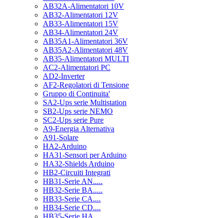
AB32A-Alimentatori 10V
AB32-Alimentatori 12V
AB33-Alimentatori 15V
AB34-Alimentatori 24V
AB35A1-Alimentatori 36V
AB35A2-Alimentatori 48V
AB35-Alimentatori MULTI
AC2-Alimentatori PC
AD2-Inverter
AF2-Regolatori di Tensione
Gruppo di Continuita'
SA2-Ups serie Multistation
SB2-Ups serie NEMO
SC2-Ups serie Pure
A9-Energia Alternativa
A91-Solare
HA2-Arduino
HA31-Sensori per Arduino
HA32-Shields Arduino
HB2-Circuiti Integrati
HB31-Serie AN.....
HB32-Serie BA.....
HB33-Serie CA....
HB34-Serie CD....
HB35-Serie HA.....