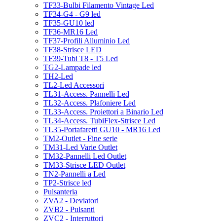
TF33-Bulbi Filamento Vintage Led
TF34-G4 - G9 led
TF35-GU10 led
TF36-MR16 Led
TF37-Profili Alluminio Led
TF38-Strisce LED
TF39-Tubi T8 - T5 Led
TG2-Lampade led
TH2-Led
TL2-Led Accessori
TL31-Access. Pannelli Led
TL32-Access. Plafoniere Led
TL33-Access. Proiettori a Binario Led
TL34-Access. TubiFlex-Strisce Led
TL35-Portafaretti GU10 - MR16 Led
TM2-Outlet - Fine serie
TM31-Led Varie Outlet
TM32-Pannelli Led Outlet
TM33-Strisce LED Outlet
TN2-Pannelli a Led
TP2-Strisce led
Pulsanteria
ZVA2 - Deviatori
ZVB2 - Pulsanti
ZVC2 - Interruttori