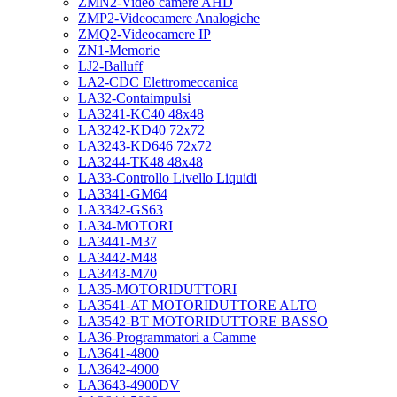
ZMN2-Video camere AHD
ZMP2-Videocamere Analogiche
ZMQ2-Videocamere IP
ZN1-Memorie
LJ2-Balluff
LA2-CDC Elettromeccanica
LA32-Contaimpulsi
LA3241-KC40 48x48
LA3242-KD40 72x72
LA3243-KD646 72x72
LA3244-TK48 48x48
LA33-Controllo Livello Liquidi
LA3341-GM64
LA3342-GS63
LA34-MOTORI
LA3441-M37
LA3442-M48
LA3443-M70
LA35-MOTORIDUTTORI
LA3541-AT MOTORIDUTTORE ALTO
LA3542-BT MOTORIDUTTORE BASSO
LA36-Programmatori a Camme
LA3641-4800
LA3642-4900
LA3643-4900DV