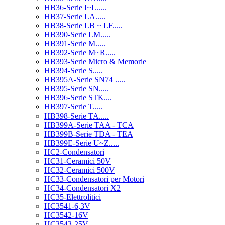
HB36-Serie I~L.....
HB37-Serie LA.....
HB38-Serie LB ~ LF.....
HB390-Serie LM.....
HB391-Serie M.....
HB392-Serie M~R.....
HB393-Serie Micro & Memorie
HB394-Serie S.....
HB395A-Serie SN74 .....
HB395-Serie SN.....
HB396-Serie STK....
HB397-Serie T.....
HB398-Serie TA.....
HB399A-Serie TAA - TCA
HB399B-Serie TDA - TEA
HB399E-Serie U~Z.....
HC2-Condensatori
HC31-Ceramici 50V
HC32-Ceramici 500V
HC33-Condensatori per Motori
HC34-Condensatori X2
HC35-Elettrolitici
HC3541-6,3V
HC3542-16V
HC3543-25V