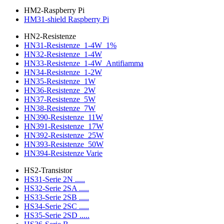
HM2-Raspberry Pi
HM31-shield Raspberry Pi
HN2-Resistenze
HN31-Resistenze_1-4W_1%
HN32-Resistenze_1-4W
HN33-Resistenze_1-4W_Antifiamma
HN34-Resistenze_1-2W
HN35-Resistenze_1W
HN36-Resistenze_2W
HN37-Resistenze_5W
HN38-Resistenze_7W
HN390-Resistenze_11W
HN391-Resistenze_17W
HN392-Resistenze_25W
HN393-Resistenze_50W
HN394-Resistenze Varie
HS2-Transistor
HS31-Serie 2N .....
HS32-Serie 2SA .....
HS33-Serie 2SB .....
HS34-Serie 2SC .....
HS35-Serie 2SD .....