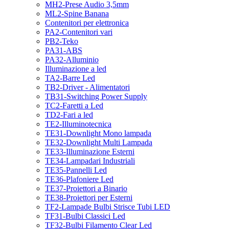
MH2-Prese Audio 3,5mm
ML2-Spine Banana
Contenitori per elettronica
PA2-Contenitori vari
PB2-Teko
PA31-ABS
PA32-Alluminio
Illuminazione a led
TA2-Barre Led
TB2-Driver - Alimentatori
TB31-Switching Power Supply
TC2-Faretti a Led
TD2-Fari a led
TE2-Illuminotecnica
TE31-Downlight Mono lampada
TE32-Downlight Multi Lampada
TE33-Illuminazione Esterni
TE34-Lampadari Industriali
TE35-Pannelli Led
TE36-Plafoniere Led
TE37-Proiettori a Binario
TE38-Proiettori per Esterni
TF2-Lampade Bulbi Strisce Tubi LED
TF31-Bulbi Classici Led
TF32-Bulbi Filamento Clear Led