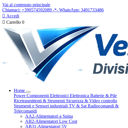
Vai al contenuto principale
Chiamaci: +390574592089 -*- WhatsApp: 3491733486

Accedi

Carrello
0
Home
Power
Componenti Elettronici
Elettronica
Batterie & Pile
Ricetrasmittenti & Strumenti
Sicurezza & Video controllo
Strumenti e Sensori industriali
TV & Sat
Radiocomandi &
Telecomandi
AA2-Alimentatori a Spina
AB2-Alimentatori Low Cost
AB31-Alimentatori 5V