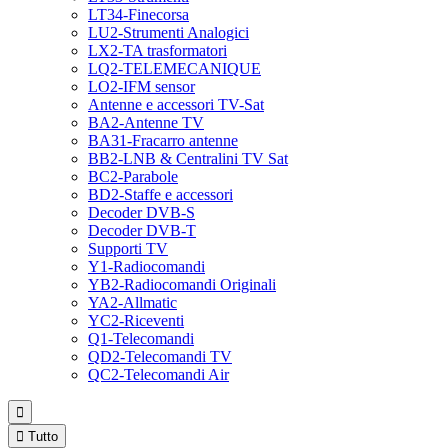
LT34-Finecorsa
LU2-Strumenti Analogici
LX2-TA trasformatori
LQ2-TELEMECANIQUE
LO2-IFM sensor
Antenne e accessori TV-Sat
BA2-Antenne TV
BA31-Fracarro antenne
BB2-LNB & Centralini TV Sat
BC2-Parabole
BD2-Staffe e accessori
Decoder DVB-S
Decoder DVB-T
Supporti TV
Y1-Radiocomandi
YB2-Radiocomandi Originali
YA2-Allmatic
YC2-Riceventi
Q1-Telecomandi
QD2-Telecomandi TV
QC2-Telecomandi Air


Tutto