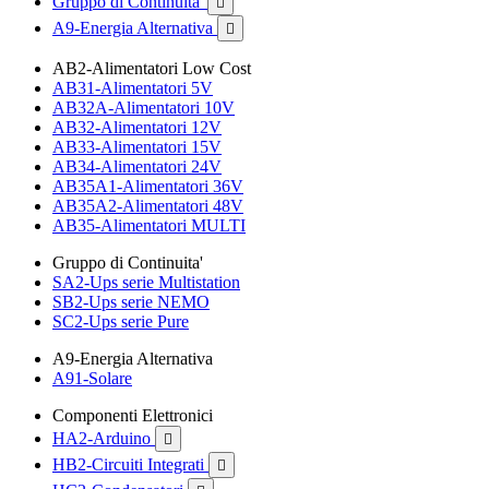
Gruppo di Continuita'

A9-Energia Alternativa

AB2-Alimentatori Low Cost
AB31-Alimentatori 5V
AB32A-Alimentatori 10V
AB32-Alimentatori 12V
AB33-Alimentatori 15V
AB34-Alimentatori 24V
AB35A1-Alimentatori 36V
AB35A2-Alimentatori 48V
AB35-Alimentatori MULTI
Gruppo di Continuita'
SA2-Ups serie Multistation
SB2-Ups serie NEMO
SC2-Ups serie Pure
A9-Energia Alternativa
A91-Solare
Componenti Elettronici
HA2-Arduino

HB2-Circuiti Integrati
