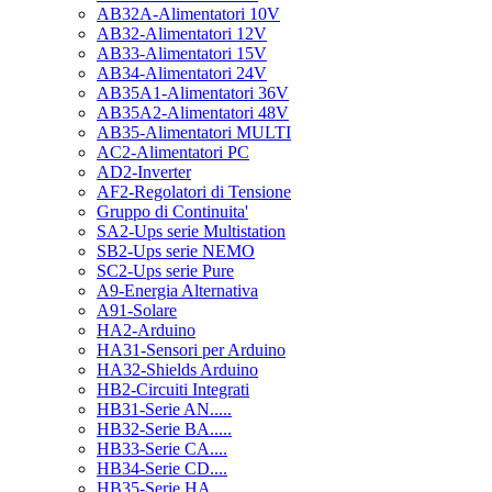
AB32A-Alimentatori 10V
AB32-Alimentatori 12V
AB33-Alimentatori 15V
AB34-Alimentatori 24V
AB35A1-Alimentatori 36V
AB35A2-Alimentatori 48V
AB35-Alimentatori MULTI
AC2-Alimentatori PC
AD2-Inverter
AF2-Regolatori di Tensione
Gruppo di Continuita'
SA2-Ups serie Multistation
SB2-Ups serie NEMO
SC2-Ups serie Pure
A9-Energia Alternativa
A91-Solare
HA2-Arduino
HA31-Sensori per Arduino
HA32-Shields Arduino
HB2-Circuiti Integrati
HB31-Serie AN.....
HB32-Serie BA.....
HB33-Serie CA....
HB34-Serie CD....
HB35-Serie HA.....