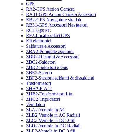
GPS
RA2-GPS Action Camera
RA31-GPS Action Camera Accessori
RB2-GPS Navigatore stradale
RB31-GPS Accessori Navigatori
RC2-Gps PC
RF2-Localizzatori GPS
Kit elettronici
Saldatura e Accessori
ZBA2-Pompette aspiranti
ZBB2-Ricambi & Accessori
ZBC2-Saldatori
ZBD2-Saldatori a Gas
ZBE2-Stagno
ZBF2-Stazioni saldanti & dissaldanti
Trasformatori
ZHA2-E.A.T.
ZHB2-Trasformatori Lin.
ZHC2-Triplicatori
Ventilatori
ZLA2-Ventole in AC
ZLB2-Ventole in AC Radiali
ZLC2-Ventole in DC 2 fili
ZLD2-Ventole in DC Radiali
ZLE2-Ventole in DC 3 fili