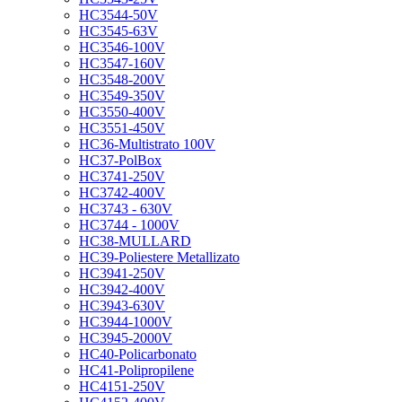
HC3544-50V
HC3545-63V
HC3546-100V
HC3547-160V
HC3548-200V
HC3549-350V
HC3550-400V
HC3551-450V
HC36-Multistrato 100V
HC37-PolBox
HC3741-250V
HC3742-400V
HC3743 - 630V
HC3744 - 1000V
HC38-MULLARD
HC39-Poliestere Metallizato
HC3941-250V
HC3942-400V
HC3943-630V
HC3944-1000V
HC3945-2000V
HC40-Policarbonato
HC41-Polipropilene
HC4151-250V