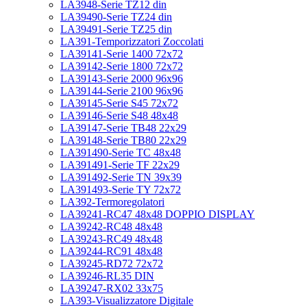
LA3948-Serie TZ12 din
LA39490-Serie TZ24 din
LA39491-Serie TZ25 din
LA391-Temporizzatori Zoccolati
LA39141-Serie 1400 72x72
LA39142-Serie 1800 72x72
LA39143-Serie 2000 96x96
LA39144-Serie 2100 96x96
LA39145-Serie S45 72x72
LA39146-Serie S48 48x48
LA39147-Serie TB48 22x29
LA39148-Serie TB80 22x29
LA391490-Serie TC 48x48
LA391491-Serie TF 22x29
LA391492-Serie TN 39x39
LA391493-Serie TY 72x72
LA392-Termoregolatori
LA39241-RC47 48x48 DOPPIO DISPLAY
LA39242-RC48 48x48
LA39243-RC49 48x48
LA39244-RC91 48x48
LA39245-RD72 72x72
LA39246-RL35 DIN
LA39247-RX02 33x75
LA393-Visualizzatore Digitale