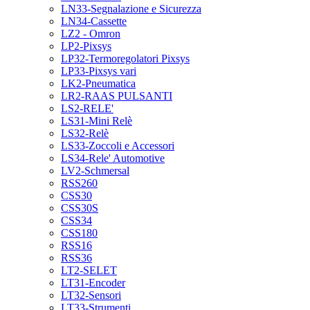
LN33-Segnalazione e Sicurezza
LN34-Cassette
LZ2 - Omron
LP2-Pixsys
LP32-Termoregolatori Pixsys
LP33-Pixsys vari
LK2-Pneumatica
LR2-RAAS PULSANTI
LS2-RELE'
LS31-Mini Relè
LS32-Relè
LS33-Zoccoli e Accessori
LS34-Rele' Automotive
LV2-Schmersal
RSS260
CSS30
CSS30S
CSS34
CSS180
RSS16
RSS36
LT2-SELET
LT31-Encoder
LT32-Sensori
LT33-Strumenti