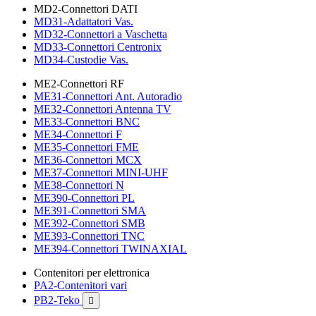
MD2-Connettori DATI
MD31-Adattatori Vas.
MD32-Connettori a Vaschetta
MD33-Connettori Centronix
MD34-Custodie Vas.
ME2-Connettori RF
ME31-Connettori Ant. Autoradio
ME32-Connettori Antenna TV
ME33-Connettori BNC
ME34-Connettori F
ME35-Connettori FME
ME36-Connettori MCX
ME37-Connettori MINI-UHF
ME38-Connettori N
ME390-Connettori PL
ME391-Connettori SMA
ME392-Connettori SMB
ME393-Connettori TNC
ME394-Connettori TWINAXIAL
Contenitori per elettronica
PA2-Contenitori vari
PB2-Teko
