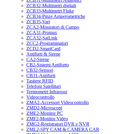
ZCB31-Multimetri Analogici
ZCB32-Multimetri digitali
ZCB33-Multimetri Fluke
ZCB34-Pinze Amperometriche
ZCB35-Vari
ZCA2-Misuratori di Campo
ZCA31-Promax
ZCA32-SatLink
ZCC2-Programmatori
ZCD2-SmartCard
Antifurti & Sirene
CA2-Sirene
CB2-Sistemi Antifurto
CB32-Sensori
CB31-Antifurti
Tastiere RFID
Telefoni Satellitari
Termometri Infrarossi
Videocontrollo
ZMA2-Accessori Videocontrollo
ZMD2-Microscopi
ZME2-Monitor PC
ZMF2-Monitor Video
ZMG2-Registratori DVR e NVR
ZML2-SPY CAM & CAMERA CAR