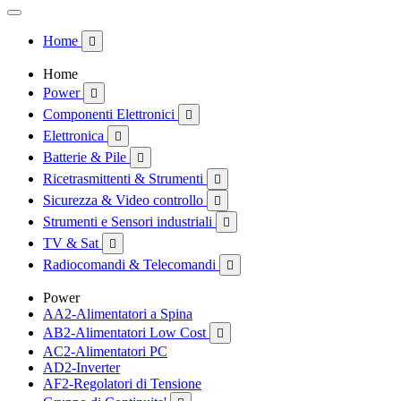
Home

Home
Power

Componenti Elettronici

Elettronica

Batterie & Pile

Ricetrasmittenti & Strumenti

Sicurezza & Video controllo

Strumenti e Sensori industriali

TV & Sat

Radiocomandi & Telecomandi

Power
AA2-Alimentatori a Spina
AB2-Alimentatori Low Cost

AC2-Alimentatori PC
AD2-Inverter
AF2-Regolatori di Tensione