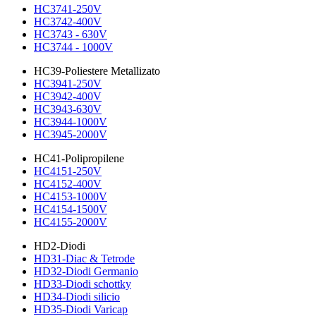
HC3741-250V
HC3742-400V
HC3743 - 630V
HC3744 - 1000V
HC39-Poliestere Metallizato
HC3941-250V
HC3942-400V
HC3943-630V
HC3944-1000V
HC3945-2000V
HC41-Polipropilene
HC4151-250V
HC4152-400V
HC4153-1000V
HC4154-1500V
HC4155-2000V
HD2-Diodi
HD31-Diac & Tetrode
HD32-Diodi Germanio
HD33-Diodi schottky
HD34-Diodi silicio
HD35-Diodi Varicap