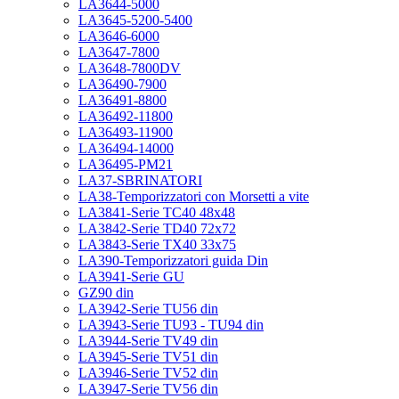
LA3644-5000
LA3645-5200-5400
LA3646-6000
LA3647-7800
LA3648-7800DV
LA36490-7900
LA36491-8800
LA36492-11800
LA36493-11900
LA36494-14000
LA36495-PM21
LA37-SBRINATORI
LA38-Temporizzatori con Morsetti a vite
LA3841-Serie TC40 48x48
LA3842-Serie TD40 72x72
LA3843-Serie TX40 33x75
LA390-Temporizzatori guida Din
LA3941-Serie GU
GZ90 din
LA3942-Serie TU56 din
LA3943-Serie TU93 - TU94 din
LA3944-Serie TV49 din
LA3945-Serie TV51 din
LA3946-Serie TV52 din
LA3947-Serie TV56 din