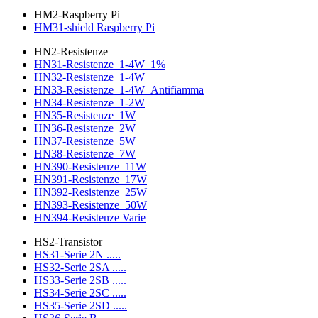
HM2-Raspberry Pi
HM31-shield Raspberry Pi
HN2-Resistenze
HN31-Resistenze_1-4W_1%
HN32-Resistenze_1-4W
HN33-Resistenze_1-4W_Antifiamma
HN34-Resistenze_1-2W
HN35-Resistenze_1W
HN36-Resistenze_2W
HN37-Resistenze_5W
HN38-Resistenze_7W
HN390-Resistenze_11W
HN391-Resistenze_17W
HN392-Resistenze_25W
HN393-Resistenze_50W
HN394-Resistenze Varie
HS2-Transistor
HS31-Serie 2N .....
HS32-Serie 2SA .....
HS33-Serie 2SB .....
HS34-Serie 2SC .....
HS35-Serie 2SD .....