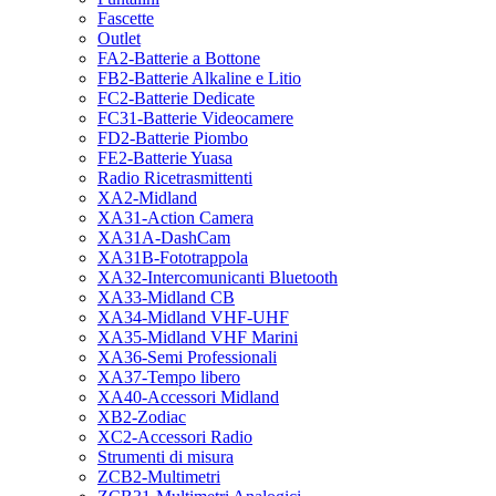
Fascette
Outlet
FA2-Batterie a Bottone
FB2-Batterie Alkaline e Litio
FC2-Batterie Dedicate
FC31-Batterie Videocamere
FD2-Batterie Piombo
FE2-Batterie Yuasa
Radio Ricetrasmittenti
XA2-Midland
XA31-Action Camera
XA31A-DashCam
XA31B-Fototrappola
XA32-Intercomunicanti Bluetooth
XA33-Midland CB
XA34-Midland VHF-UHF
XA35-Midland VHF Marini
XA36-Semi Professionali
XA37-Tempo libero
XA40-Accessori Midland
XB2-Zodiac
XC2-Accessori Radio
Strumenti di misura
ZCB2-Multimetri