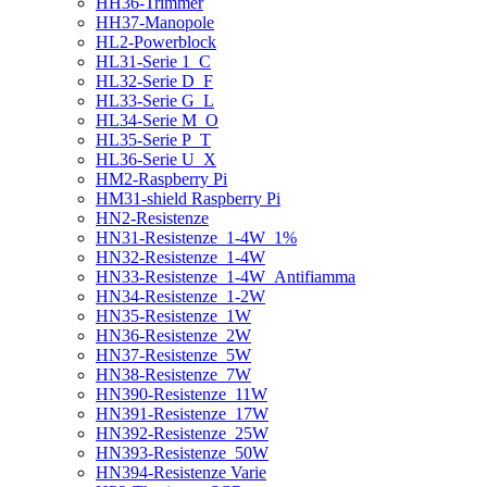
HH36-Trimmer
HH37-Manopole
HL2-Powerblock
HL31-Serie 1_C
HL32-Serie D_F
HL33-Serie G_L
HL34-Serie M_O
HL35-Serie P_T
HL36-Serie U_X
HM2-Raspberry Pi
HM31-shield Raspberry Pi
HN2-Resistenze
HN31-Resistenze_1-4W_1%
HN32-Resistenze_1-4W
HN33-Resistenze_1-4W_Antifiamma
HN34-Resistenze_1-2W
HN35-Resistenze_1W
HN36-Resistenze_2W
HN37-Resistenze_5W
HN38-Resistenze_7W
HN390-Resistenze_11W
HN391-Resistenze_17W
HN392-Resistenze_25W
HN393-Resistenze_50W
HN394-Resistenze Varie