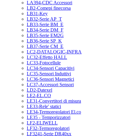
LA394-CDC Accessori
LB2-Comepi finecorsa
LB31-Key
LB32-Serie AP_T
LB33-Serie BM_E
LB34-Serie DM_F
LB35-Serie EM2G
LB36-Serie SP_K
LB37-Serie CM_E
LC2-DATALOGIC-INFRA
LC32-Effetto HALL
LC33-Fotocellule
LC34-Sensori Capacitivi
LC35-Sensori Induttivi
LC36-Sensori Magnetici
LC37-Accessori Sensori
LD2-Datexel
LE2-EL.CO
LE31-Convertitori di misura
LE33-Rele' statici
LE34-Termoregolatori El.co
LE35 - Temporizzatori
LF2-ELIWELL
LF32-Termoregolatori
LF3241-Serie DR40xx