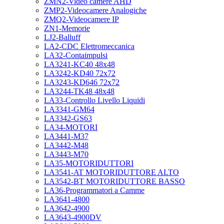
ZMN2-Video camere AHD
ZMP2-Videocamere Analogiche
ZMQ2-Videocamere IP
ZN1-Memorie
LJ2-Balluff
LA2-CDC Elettromeccanica
LA32-Contaimpulsi
LA3241-KC40 48x48
LA3242-KD40 72x72
LA3243-KD646 72x72
LA3244-TK48 48x48
LA33-Controllo Livello Liquidi
LA3341-GM64
LA3342-GS63
LA34-MOTORI
LA3441-M37
LA3442-M48
LA3443-M70
LA35-MOTORIDUTTORI
LA3541-AT MOTORIDUTTORE ALTO
LA3542-BT MOTORIDUTTORE BASSO
LA36-Programmatori a Camme
LA3641-4800
LA3642-4900
LA3643-4900DV