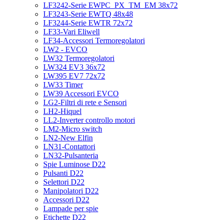
LF3242-Serie EWPC_PX_TM_EM 38x72
LF3243-Serie EWTQ 48x48
LF3244-Serie EWTR 72x72
LF33-Vari Eliwell
LF34-Accessori Termoregolatori
LW2 - EVCO
LW32 Termoregolatori
LW324 EV3 36x72
LW395 EV7 72x72
LW33 Timer
LW39 Accessori EVCO
LG2-Filtri di rete e Sensori
LH2-Hiquel
LL2-Inverter controllo motori
LM2-Micro switch
LN2-New Elfin
LN31-Contattori
LN32-Pulsanteria
Spie Luminose D22
Pulsanti D22
Selettori D22
Manipolatori D22
Accessori D22
Lampade per spie
Etichette D22