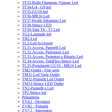
TF33-Bulbi Filamento Vintage Led
TF34-G4 - G9 led
TF35-GU10 led
TF36-MR16 Led
TF37-Profili Alluminio Led
TF38-Strisce LED
TF39-Tubi T8 - T5 Led
TG2-Lampade led
TH2-Led
TL2-Led Accessori
TL31-Access. Pannelli Led
TL32-Access. Plafoniere Led
TL33-Access. Proiettori a Binario Led
TL34-Access. TubiFlex-Strisce Led
TL35-Portafaretti GU10 - MR16 Led
TM2-Outlet - Fine serie
TM31-Led Varie Outlet
TM32-Pannelli Led Outlet
TM33-Strisce LED Outlet
TN2-Pannelli a Led
TP2-Strisce led
Pulsanteria
ZVA2 - Deviatori
ZVB2 - Pulsanti
ZVC2 - Interruttori