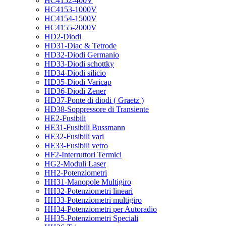
HC4152-400V
HC4153-1000V
HC4154-1500V
HC4155-2000V
HD2-Diodi
HD31-Diac & Tetrode
HD32-Diodi Germanio
HD33-Diodi schottky
HD34-Diodi silicio
HD35-Diodi Varicap
HD36-Diodi Zener
HD37-Ponte di diodi ( Graetz )
HD38-Soppressore di Transiente
HE2-Fusibili
HE31-Fusibili Bussmann
HE32-Fusibili vari
HE33-Fusibili vetro
HF2-Interruttori Termici
HG2-Moduli Laser
HH2-Potenziometri
HH31-Manopole Multigiro
HH32-Potenziometri lineari
HH33-Potenziometri multigiro
HH34-Potenziometri per Autoradio
HH35-Potenziometri Speciali