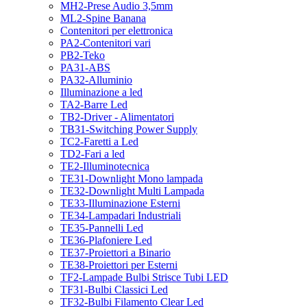
MH2-Prese Audio 3,5mm
ML2-Spine Banana
Contenitori per elettronica
PA2-Contenitori vari
PB2-Teko
PA31-ABS
PA32-Alluminio
Illuminazione a led
TA2-Barre Led
TB2-Driver - Alimentatori
TB31-Switching Power Supply
TC2-Faretti a Led
TD2-Fari a led
TE2-Illuminotecnica
TE31-Downlight Mono lampada
TE32-Downlight Multi Lampada
TE33-Illuminazione Esterni
TE34-Lampadari Industriali
TE35-Pannelli Led
TE36-Plafoniere Led
TE37-Proiettori a Binario
TE38-Proiettori per Esterni
TF2-Lampade Bulbi Strisce Tubi LED
TF31-Bulbi Classici Led
TF32-Bulbi Filamento Clear Led