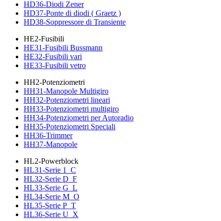
HD36-Diodi Zener
HD37-Ponte di diodi ( Graetz )
HD38-Soppressore di Transiente
HE2-Fusibili
HE31-Fusibili Bussmann
HE32-Fusibili vari
HE33-Fusibili vetro
HH2-Potenziometri
HH31-Manopole Multigiro
HH32-Potenziometri lineari
HH33-Potenziometri multigiro
HH34-Potenziometri per Autoradio
HH35-Potenziometri Speciali
HH36-Trimmer
HH37-Manopole
HL2-Powerblock
HL31-Serie 1_C
HL32-Serie D_F
HL33-Serie G_L
HL34-Serie M_O
HL35-Serie P_T
HL36-Serie U_X