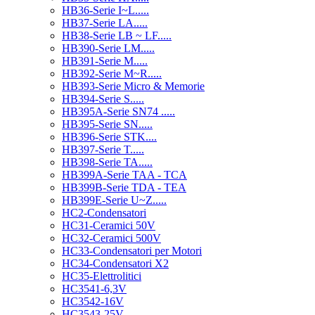
HB36-Serie I~L.....
HB37-Serie LA.....
HB38-Serie LB ~ LF.....
HB390-Serie LM.....
HB391-Serie M.....
HB392-Serie M~R.....
HB393-Serie Micro & Memorie
HB394-Serie S.....
HB395A-Serie SN74 .....
HB395-Serie SN.....
HB396-Serie STK....
HB397-Serie T.....
HB398-Serie TA.....
HB399A-Serie TAA - TCA
HB399B-Serie TDA - TEA
HB399E-Serie U~Z.....
HC2-Condensatori
HC31-Ceramici 50V
HC32-Ceramici 500V
HC33-Condensatori per Motori
HC34-Condensatori X2
HC35-Elettrolitici
HC3541-6,3V
HC3542-16V
HC3543-25V