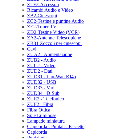
ZLF2-Accessori
Ricambi Audio e Video
ZB2-Cinescopi
ZC2-Testine e puntine Audio
ZE2-Tuner TV
ZD2-Testine Video (VCR)
ZA2-Antenne Telescopiche
ZB31-Zoccoli per cinescopi
Cavi
ZUA2 - Alimentazione
ZUB2 - Audio
ZUC2 - Video
ZUD2 - Dati
ZUD31 - Lan-Wan RJ45
ZUD32 - USB
ZUD33 - Vari
ZUD34 - D-Sub
ZUE2 - Telefonico
ZUF2 - Fibra
Fibra Ottica
Spie Luminose
Lampade miniatura
Capicorda - Puntali - Fascette
Capicorda
Puntalini