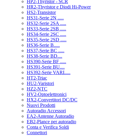
HP2-Thyristor - SCR
HR2-Thyristor e Diodi Hi-Power
HS2-Transistor
HS31-Serie 2N .....
HS32-Serie 2SA .....
HS33-Serie 2SB .....
HS34-Serie 2SC .....
HS35-Serie 2SD .....
HS36-Serie B.....
HS37-Serie BC .....
HS38-Serie BD....
HS390-Serie BF .....
HS391-Serie BU....
HS392-Serie VARI.....
HT2-Triac
HU2-Varistori
HZ2-NTC
HV2-Optoelettronici
HX2-Convertitori DC/DC
Nuovi Prodotti
Autoradio Accessori
EA2-Antenne Autoradio
EB2-Plance per autoradio
Conta e Verifica Soldi
Connettori