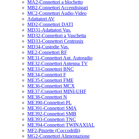
MA2-Connettori a blochetto
MB2-Connettori Accendisigari
MC2-Connettori Audio-Video
Adattatori AV
MD2-Connettori DATI
MD31-Adattatori Vas.
MD32-Connettori a Vaschetta
MD33-Connettori Centronix
MD34-Custodie Vas.
ME2-Connettori RF
ME31-Connettori Ant. Autoradio
ME32-Connettori Antenna TV
ME33-Connettori BNC
ME34-Connettori F
ME35-Connettori FME
ME36-Connettori MCX
ME37-Connettori MINI-UHF
ME38-Connettori N
ME390-Connettori PL
ME391-Connettori SMA
ME392-Connettori SMB
ME393-Connettori TNC
ME394-Connettori TWINAXIAL
MF2-Pinzette (Coccodrilli)
MG2-Connettori Alimentazione