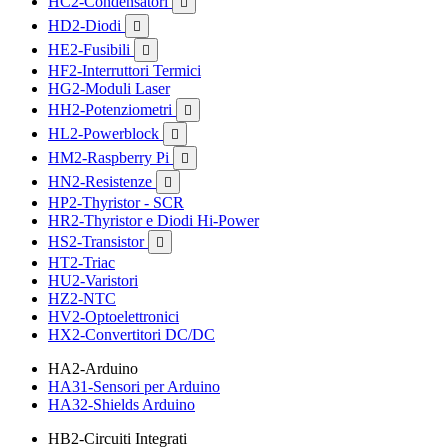
HC2-Condensatori

HD2-Diodi

HE2-Fusibili

HF2-Interruttori Termici
HG2-Moduli Laser
HH2-Potenziometri

HL2-Powerblock

HM2-Raspberry Pi

HN2-Resistenze

HP2-Thyristor - SCR
HR2-Thyristor e Diodi Hi-Power
HS2-Transistor

HT2-Triac
HU2-Varistori
HZ2-NTC
HV2-Optoelettronici
HX2-Convertitori DC/DC
HA2-Arduino
HA31-Sensori per Arduino
HA32-Shields Arduino
HB2-Circuiti Integrati