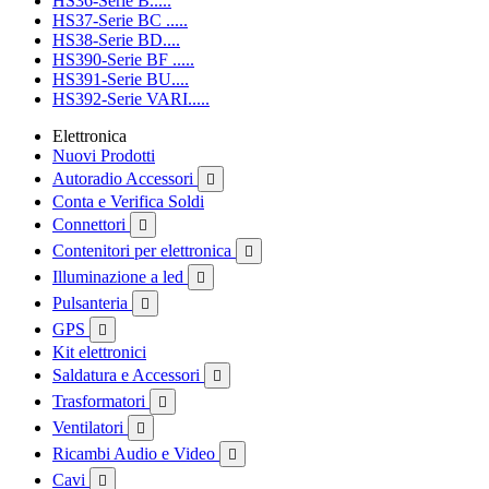
HS36-Serie B.....
HS37-Serie BC .....
HS38-Serie BD....
HS390-Serie BF .....
HS391-Serie BU....
HS392-Serie VARI.....
Elettronica
Nuovi Prodotti
Autoradio Accessori

Conta e Verifica Soldi
Connettori

Contenitori per elettronica

Illuminazione a led

Pulsanteria

GPS

Kit elettronici
Saldatura e Accessori

Trasformatori

Ventilatori

Ricambi Audio e Video

Cavi
