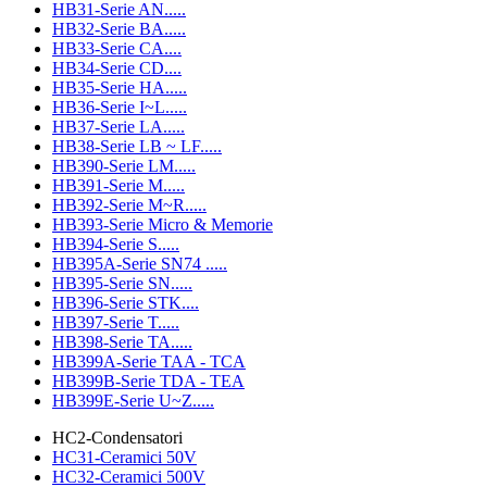
HB31-Serie AN.....
HB32-Serie BA.....
HB33-Serie CA....
HB34-Serie CD....
HB35-Serie HA.....
HB36-Serie I~L.....
HB37-Serie LA.....
HB38-Serie LB ~ LF.....
HB390-Serie LM.....
HB391-Serie M.....
HB392-Serie M~R.....
HB393-Serie Micro & Memorie
HB394-Serie S.....
HB395A-Serie SN74 .....
HB395-Serie SN.....
HB396-Serie STK....
HB397-Serie T.....
HB398-Serie TA.....
HB399A-Serie TAA - TCA
HB399B-Serie TDA - TEA
HB399E-Serie U~Z.....
HC2-Condensatori
HC31-Ceramici 50V
HC32-Ceramici 500V