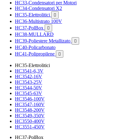
HC33-Condensatori per Motori
HC34-Condensatori X2
HC35-Elettrolitici

HC36-Multistrato 100V
HC37-PolBox

HC38-MULLARD
HC39-Poliestere Metallizato

HC40-Policarbonato
HC41-Polipropilene

HC35-Elettrolitici
HC3541-6,3V
HC3542-16V
HC3543-25V
HC3544-50V
HC3545-63V
HC3546-100V
HC3547-160V
HC3548-200V
HC3549-350V
HC3550-400V
HC3551-450V
HC37-PolBox