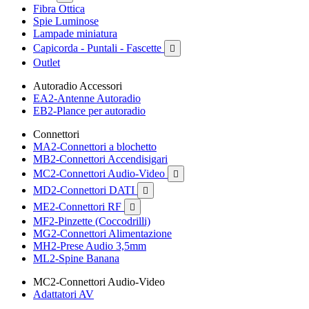
Fibra Ottica
Spie Luminose
Lampade miniatura
Capicorda - Puntali - Fascette

Outlet
Autoradio Accessori
EA2-Antenne Autoradio
EB2-Plance per autoradio
Connettori
MA2-Connettori a blochetto
MB2-Connettori Accendisigari
MC2-Connettori Audio-Video

MD2-Connettori DATI

ME2-Connettori RF

MF2-Pinzette (Coccodrilli)
MG2-Connettori Alimentazione
MH2-Prese Audio 3,5mm
ML2-Spine Banana
MC2-Connettori Audio-Video
Adattatori AV