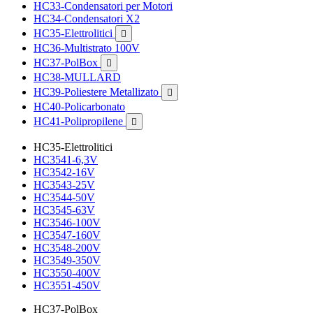
HC33-Condensatori per Motori
HC34-Condensatori X2
HC35-Elettrolitici

HC36-Multistrato 100V
HC37-PolBox

HC38-MULLARD
HC39-Poliestere Metallizato

HC40-Policarbonato
HC41-Polipropilene

HC35-Elettrolitici
HC3541-6,3V
HC3542-16V
HC3543-25V
HC3544-50V
HC3545-63V
HC3546-100V
HC3547-160V
HC3548-200V
HC3549-350V
HC3550-400V
HC3551-450V
HC37-PolBox