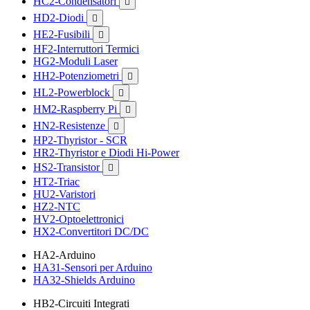
HC2-Condensatori

HD2-Diodi

HE2-Fusibili

HF2-Interruttori Termici
HG2-Moduli Laser
HH2-Potenziometri

HL2-Powerblock

HM2-Raspberry Pi

HN2-Resistenze

HP2-Thyristor - SCR
HR2-Thyristor e Diodi Hi-Power
HS2-Transistor

HT2-Triac
HU2-Varistori
HZ2-NTC
HV2-Optoelettronici
HX2-Convertitori DC/DC
HA2-Arduino
HA31-Sensori per Arduino
HA32-Shields Arduino
HB2-Circuiti Integrati