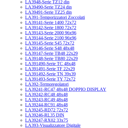
LA3948-Serie TZ12 din
LA39490-Serie TZ24 din
LA39491-Serie TZ25 din
LA391-Temporizzatori Zoccolati
LA39141-Serie 1400 72x72
LA39142-Serie 1800 72x72
LA39143-Serie 2000 96x96
LA39144-Serie 2100 96x96
LA39145-Serie S45 72x72
LA39146-Serie S48 48x48
LA39147-Serie TB48 22x29
LA39148-Serie TB80 22x29
LA391490-Serie TC 48x48
LA391491-Serie TF 22x29
LA391492-Serie TN 39x39
LA391493-Serie TY 72x72
LA392-Termoregolatori
LA39241-RC47 48x48 DOPPIO DISPLAY
LA39242-RC48 48x48
LA39243-RC49 48x48
LA39244-RC91 48x48
LA39245-RD72 72x72
LA39246-RL35 DIN
LA39247-RX02 33x75
LA393-Visualizzatore Digitale