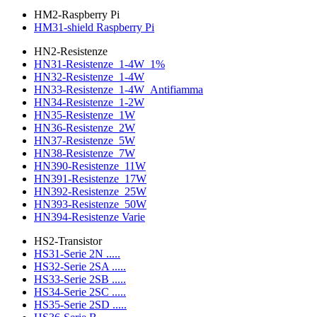
HM2-Raspberry Pi
HM31-shield Raspberry Pi
HN2-Resistenze
HN31-Resistenze_1-4W_1%
HN32-Resistenze_1-4W
HN33-Resistenze_1-4W_Antifiamma
HN34-Resistenze_1-2W
HN35-Resistenze_1W
HN36-Resistenze_2W
HN37-Resistenze_5W
HN38-Resistenze_7W
HN390-Resistenze_11W
HN391-Resistenze_17W
HN392-Resistenze_25W
HN393-Resistenze_50W
HN394-Resistenze Varie
HS2-Transistor
HS31-Serie 2N .....
HS32-Serie 2SA .....
HS33-Serie 2SB .....
HS34-Serie 2SC .....
HS35-Serie 2SD .....