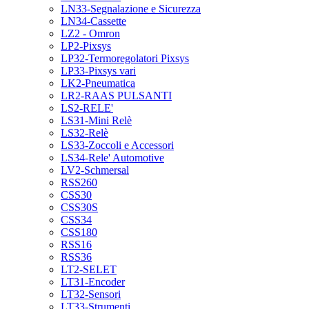
LN33-Segnalazione e Sicurezza
LN34-Cassette
LZ2 - Omron
LP2-Pixsys
LP32-Termoregolatori Pixsys
LP33-Pixsys vari
LK2-Pneumatica
LR2-RAAS PULSANTI
LS2-RELE'
LS31-Mini Relè
LS32-Relè
LS33-Zoccoli e Accessori
LS34-Rele' Automotive
LV2-Schmersal
RSS260
CSS30
CSS30S
CSS34
CSS180
RSS16
RSS36
LT2-SELET
LT31-Encoder
LT32-Sensori
LT33-Strumenti