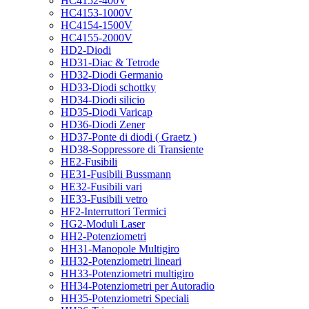
HC4152-400V
HC4153-1000V
HC4154-1500V
HC4155-2000V
HD2-Diodi
HD31-Diac & Tetrode
HD32-Diodi Germanio
HD33-Diodi schottky
HD34-Diodi silicio
HD35-Diodi Varicap
HD36-Diodi Zener
HD37-Ponte di diodi ( Graetz )
HD38-Soppressore di Transiente
HE2-Fusibili
HE31-Fusibili Bussmann
HE32-Fusibili vari
HE33-Fusibili vetro
HF2-Interruttori Termici
HG2-Moduli Laser
HH2-Potenziometri
HH31-Manopole Multigiro
HH32-Potenziometri lineari
HH33-Potenziometri multigiro
HH34-Potenziometri per Autoradio
HH35-Potenziometri Speciali