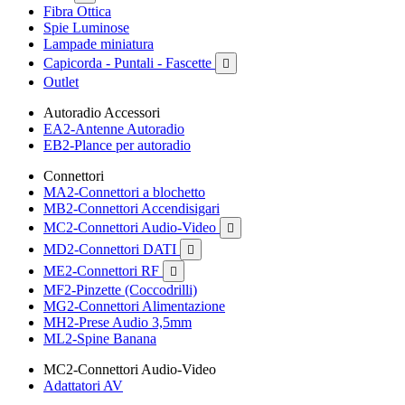
Fibra Ottica
Spie Luminose
Lampade miniatura
Capicorda - Puntali - Fascette

Outlet
Autoradio Accessori
EA2-Antenne Autoradio
EB2-Plance per autoradio
Connettori
MA2-Connettori a blochetto
MB2-Connettori Accendisigari
MC2-Connettori Audio-Video

MD2-Connettori DATI

ME2-Connettori RF

MF2-Pinzette (Coccodrilli)
MG2-Connettori Alimentazione
MH2-Prese Audio 3,5mm
ML2-Spine Banana
MC2-Connettori Audio-Video
Adattatori AV