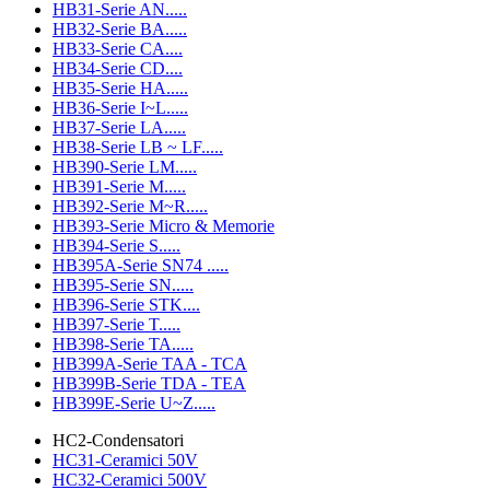
HB31-Serie AN.....
HB32-Serie BA.....
HB33-Serie CA....
HB34-Serie CD....
HB35-Serie HA.....
HB36-Serie I~L.....
HB37-Serie LA.....
HB38-Serie LB ~ LF.....
HB390-Serie LM.....
HB391-Serie M.....
HB392-Serie M~R.....
HB393-Serie Micro & Memorie
HB394-Serie S.....
HB395A-Serie SN74 .....
HB395-Serie SN.....
HB396-Serie STK....
HB397-Serie T.....
HB398-Serie TA.....
HB399A-Serie TAA - TCA
HB399B-Serie TDA - TEA
HB399E-Serie U~Z.....
HC2-Condensatori
HC31-Ceramici 50V
HC32-Ceramici 500V