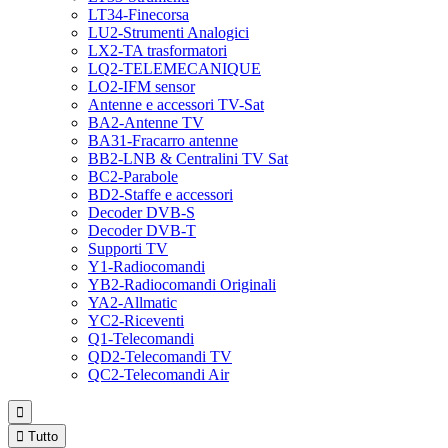
LT34-Finecorsa
LU2-Strumenti Analogici
LX2-TA trasformatori
LQ2-TELEMECANIQUE
LO2-IFM sensor
Antenne e accessori TV-Sat
BA2-Antenne TV
BA31-Fracarro antenne
BB2-LNB & Centralini TV Sat
BC2-Parabole
BD2-Staffe e accessori
Decoder DVB-S
Decoder DVB-T
Supporti TV
Y1-Radiocomandi
YB2-Radiocomandi Originali
YA2-Allmatic
YC2-Riceventi
Q1-Telecomandi
QD2-Telecomandi TV
QC2-Telecomandi Air


Tutto