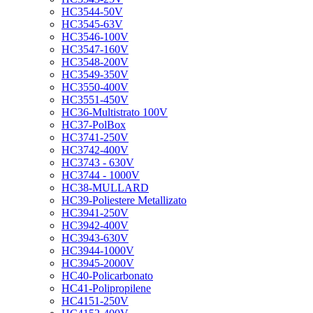
HC3544-50V
HC3545-63V
HC3546-100V
HC3547-160V
HC3548-200V
HC3549-350V
HC3550-400V
HC3551-450V
HC36-Multistrato 100V
HC37-PolBox
HC3741-250V
HC3742-400V
HC3743 - 630V
HC3744 - 1000V
HC38-MULLARD
HC39-Poliestere Metallizato
HC3941-250V
HC3942-400V
HC3943-630V
HC3944-1000V
HC3945-2000V
HC40-Policarbonato
HC41-Polipropilene
HC4151-250V