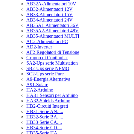
AB32A-Alimentatori 10V
AB32-Alimentatori 12V
AB33-Alimentatori 15V
AB34-Alimentatori 24V
AB35A1-Alimentatori 36V
AB35A2-Alimentatori 48V
AB35-Alimentatori MULTI
AC2-Alimentatori PC
AD2-Inverter
AF2-Regolatori di Tensione
Gruppo di Continuita'
SA2-Ups serie Multistation
SB2-Ups serie NEMO
SC2-Ups serie Pure
A9-Energia Alternativa
A91-Solare
HA2-Arduino
HA31-Sensori per Arduino
HA32-Shields Arduino
HB2-Circuiti Integrati
HB31-Serie AN.....
HB32-Serie BA.....
HB33-Serie CA....
HB34-Serie CD....
HB35-Serie HA.....