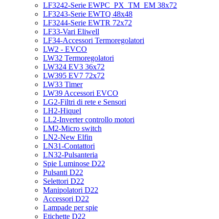
LF3242-Serie EWPC_PX_TM_EM 38x72
LF3243-Serie EWTQ 48x48
LF3244-Serie EWTR 72x72
LF33-Vari Eliwell
LF34-Accessori Termoregolatori
LW2 - EVCO
LW32 Termoregolatori
LW324 EV3 36x72
LW395 EV7 72x72
LW33 Timer
LW39 Accessori EVCO
LG2-Filtri di rete e Sensori
LH2-Hiquel
LL2-Inverter controllo motori
LM2-Micro switch
LN2-New Elfin
LN31-Contattori
LN32-Pulsanteria
Spie Luminose D22
Pulsanti D22
Selettori D22
Manipolatori D22
Accessori D22
Lampade per spie
Etichette D22