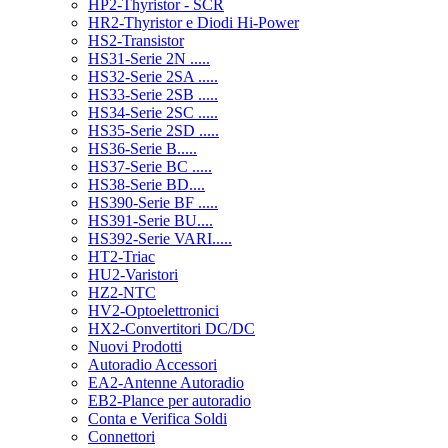
HP2-Thyristor - SCR
HR2-Thyristor e Diodi Hi-Power
HS2-Transistor
HS31-Serie 2N .....
HS32-Serie 2SA .....
HS33-Serie 2SB .....
HS34-Serie 2SC .....
HS35-Serie 2SD .....
HS36-Serie B.....
HS37-Serie BC .....
HS38-Serie BD....
HS390-Serie BF .....
HS391-Serie BU....
HS392-Serie VARI.....
HT2-Triac
HU2-Varistori
HZ2-NTC
HV2-Optoelettronici
HX2-Convertitori DC/DC
Nuovi Prodotti
Autoradio Accessori
EA2-Antenne Autoradio
EB2-Plance per autoradio
Conta e Verifica Soldi
Connettori