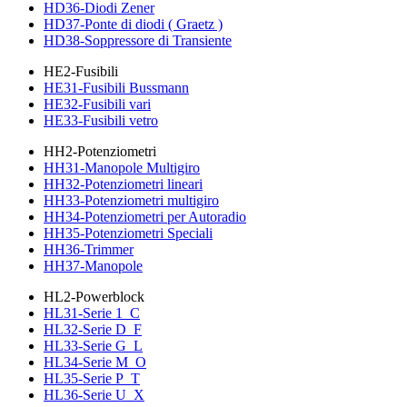
HD36-Diodi Zener
HD37-Ponte di diodi ( Graetz )
HD38-Soppressore di Transiente
HE2-Fusibili
HE31-Fusibili Bussmann
HE32-Fusibili vari
HE33-Fusibili vetro
HH2-Potenziometri
HH31-Manopole Multigiro
HH32-Potenziometri lineari
HH33-Potenziometri multigiro
HH34-Potenziometri per Autoradio
HH35-Potenziometri Speciali
HH36-Trimmer
HH37-Manopole
HL2-Powerblock
HL31-Serie 1_C
HL32-Serie D_F
HL33-Serie G_L
HL34-Serie M_O
HL35-Serie P_T
HL36-Serie U_X