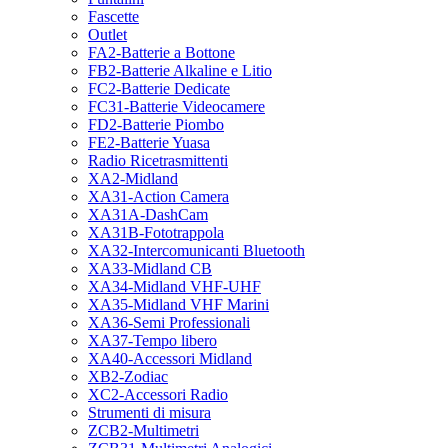
Fascette
Outlet
FA2-Batterie a Bottone
FB2-Batterie Alkaline e Litio
FC2-Batterie Dedicate
FC31-Batterie Videocamere
FD2-Batterie Piombo
FE2-Batterie Yuasa
Radio Ricetrasmittenti
XA2-Midland
XA31-Action Camera
XA31A-DashCam
XA31B-Fototrappola
XA32-Intercomunicanti Bluetooth
XA33-Midland CB
XA34-Midland VHF-UHF
XA35-Midland VHF Marini
XA36-Semi Professionali
XA37-Tempo libero
XA40-Accessori Midland
XB2-Zodiac
XC2-Accessori Radio
Strumenti di misura
ZCB2-Multimetri