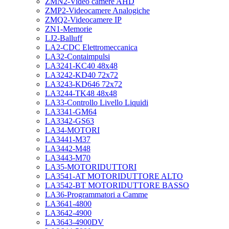
ZMN2-Video camere AHD
ZMP2-Videocamere Analogiche
ZMQ2-Videocamere IP
ZN1-Memorie
LJ2-Balluff
LA2-CDC Elettromeccanica
LA32-Contaimpulsi
LA3241-KC40 48x48
LA3242-KD40 72x72
LA3243-KD646 72x72
LA3244-TK48 48x48
LA33-Controllo Livello Liquidi
LA3341-GM64
LA3342-GS63
LA34-MOTORI
LA3441-M37
LA3442-M48
LA3443-M70
LA35-MOTORIDUTTORI
LA3541-AT MOTORIDUTTORE ALTO
LA3542-BT MOTORIDUTTORE BASSO
LA36-Programmatori a Camme
LA3641-4800
LA3642-4900
LA3643-4900DV