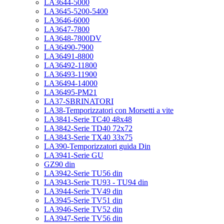
LA3644-5000
LA3645-5200-5400
LA3646-6000
LA3647-7800
LA3648-7800DV
LA36490-7900
LA36491-8800
LA36492-11800
LA36493-11900
LA36494-14000
LA36495-PM21
LA37-SBRINATORI
LA38-Temporizzatori con Morsetti a vite
LA3841-Serie TC40 48x48
LA3842-Serie TD40 72x72
LA3843-Serie TX40 33x75
LA390-Temporizzatori guida Din
LA3941-Serie GU
GZ90 din
LA3942-Serie TU56 din
LA3943-Serie TU93 - TU94 din
LA3944-Serie TV49 din
LA3945-Serie TV51 din
LA3946-Serie TV52 din
LA3947-Serie TV56 din