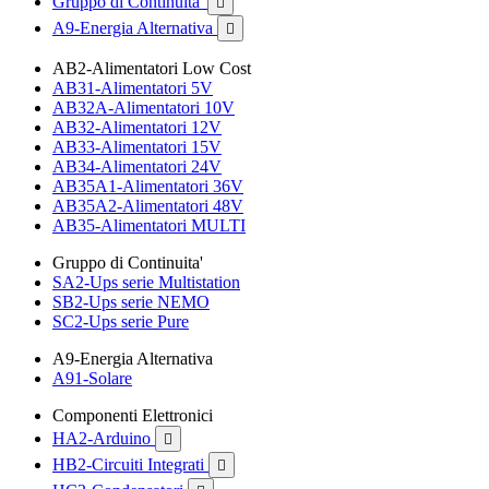
Gruppo di Continuita'

A9-Energia Alternativa

AB2-Alimentatori Low Cost
AB31-Alimentatori 5V
AB32A-Alimentatori 10V
AB32-Alimentatori 12V
AB33-Alimentatori 15V
AB34-Alimentatori 24V
AB35A1-Alimentatori 36V
AB35A2-Alimentatori 48V
AB35-Alimentatori MULTI
Gruppo di Continuita'
SA2-Ups serie Multistation
SB2-Ups serie NEMO
SC2-Ups serie Pure
A9-Energia Alternativa
A91-Solare
Componenti Elettronici
HA2-Arduino

HB2-Circuiti Integrati
