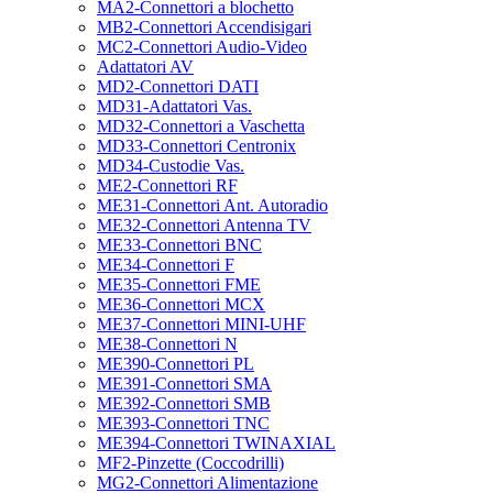
MA2-Connettori a blochetto
MB2-Connettori Accendisigari
MC2-Connettori Audio-Video
Adattatori AV
MD2-Connettori DATI
MD31-Adattatori Vas.
MD32-Connettori a Vaschetta
MD33-Connettori Centronix
MD34-Custodie Vas.
ME2-Connettori RF
ME31-Connettori Ant. Autoradio
ME32-Connettori Antenna TV
ME33-Connettori BNC
ME34-Connettori F
ME35-Connettori FME
ME36-Connettori MCX
ME37-Connettori MINI-UHF
ME38-Connettori N
ME390-Connettori PL
ME391-Connettori SMA
ME392-Connettori SMB
ME393-Connettori TNC
ME394-Connettori TWINAXIAL
MF2-Pinzette (Coccodrilli)
MG2-Connettori Alimentazione