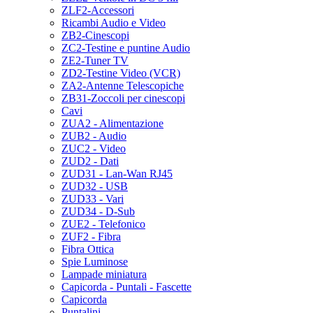
ZLF2-Accessori
Ricambi Audio e Video
ZB2-Cinescopi
ZC2-Testine e puntine Audio
ZE2-Tuner TV
ZD2-Testine Video (VCR)
ZA2-Antenne Telescopiche
ZB31-Zoccoli per cinescopi
Cavi
ZUA2 - Alimentazione
ZUB2 - Audio
ZUC2 - Video
ZUD2 - Dati
ZUD31 - Lan-Wan RJ45
ZUD32 - USB
ZUD33 - Vari
ZUD34 - D-Sub
ZUE2 - Telefonico
ZUF2 - Fibra
Fibra Ottica
Spie Luminose
Lampade miniatura
Capicorda - Puntali - Fascette
Capicorda
Puntalini