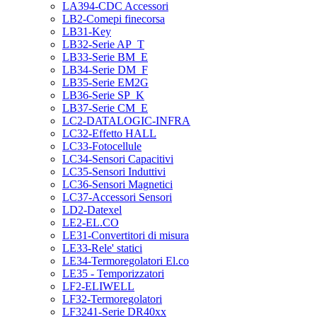
LA394-CDC Accessori
LB2-Comepi finecorsa
LB31-Key
LB32-Serie AP_T
LB33-Serie BM_E
LB34-Serie DM_F
LB35-Serie EM2G
LB36-Serie SP_K
LB37-Serie CM_E
LC2-DATALOGIC-INFRA
LC32-Effetto HALL
LC33-Fotocellule
LC34-Sensori Capacitivi
LC35-Sensori Induttivi
LC36-Sensori Magnetici
LC37-Accessori Sensori
LD2-Datexel
LE2-EL.CO
LE31-Convertitori di misura
LE33-Rele' statici
LE34-Termoregolatori El.co
LE35 - Temporizzatori
LF2-ELIWELL
LF32-Termoregolatori
LF3241-Serie DR40xx