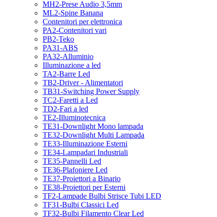
MH2-Prese Audio 3,5mm
ML2-Spine Banana
Contenitori per elettronica
PA2-Contenitori vari
PB2-Teko
PA31-ABS
PA32-Alluminio
Illuminazione a led
TA2-Barre Led
TB2-Driver - Alimentatori
TB31-Switching Power Supply
TC2-Faretti a Led
TD2-Fari a led
TE2-Illuminotecnica
TE31-Downlight Mono lampada
TE32-Downlight Multi Lampada
TE33-Illuminazione Esterni
TE34-Lampadari Industriali
TE35-Pannelli Led
TE36-Plafoniere Led
TE37-Proiettori a Binario
TE38-Proiettori per Esterni
TF2-Lampade Bulbi Strisce Tubi LED
TF31-Bulbi Classici Led
TF32-Bulbi Filamento Clear Led