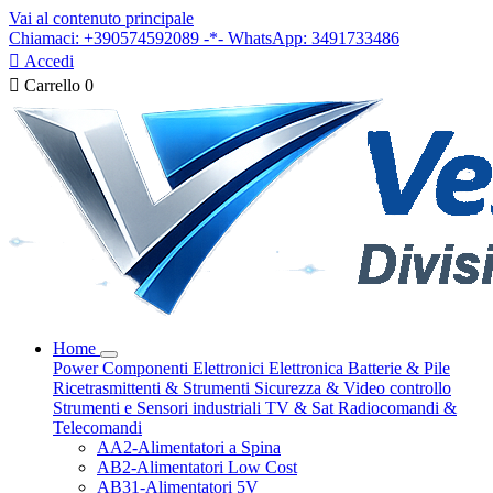
Vai al contenuto principale
Chiamaci: +390574592089 -*- WhatsApp: 3491733486

Accedi

Carrello
0
Home
Power
Componenti Elettronici
Elettronica
Batterie & Pile
Ricetrasmittenti & Strumenti
Sicurezza & Video controllo
Strumenti e Sensori industriali
TV & Sat
Radiocomandi &
Telecomandi
AA2-Alimentatori a Spina
AB2-Alimentatori Low Cost
AB31-Alimentatori 5V