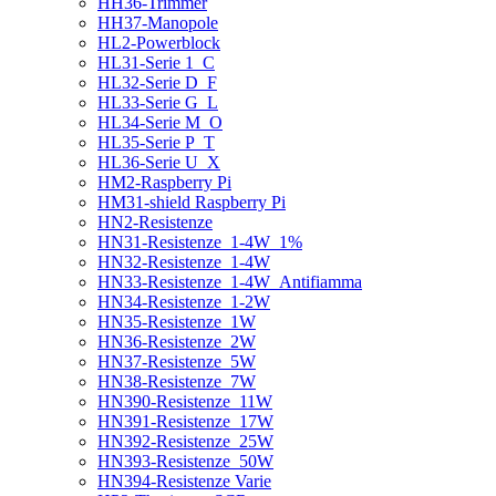
HH36-Trimmer
HH37-Manopole
HL2-Powerblock
HL31-Serie 1_C
HL32-Serie D_F
HL33-Serie G_L
HL34-Serie M_O
HL35-Serie P_T
HL36-Serie U_X
HM2-Raspberry Pi
HM31-shield Raspberry Pi
HN2-Resistenze
HN31-Resistenze_1-4W_1%
HN32-Resistenze_1-4W
HN33-Resistenze_1-4W_Antifiamma
HN34-Resistenze_1-2W
HN35-Resistenze_1W
HN36-Resistenze_2W
HN37-Resistenze_5W
HN38-Resistenze_7W
HN390-Resistenze_11W
HN391-Resistenze_17W
HN392-Resistenze_25W
HN393-Resistenze_50W
HN394-Resistenze Varie