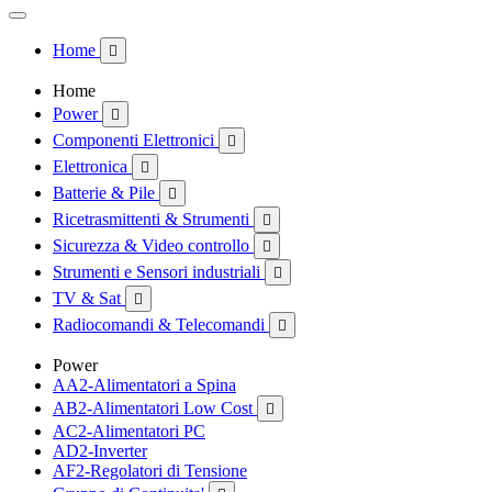
Home

Home
Power

Componenti Elettronici

Elettronica

Batterie & Pile

Ricetrasmittenti & Strumenti

Sicurezza & Video controllo

Strumenti e Sensori industriali

TV & Sat

Radiocomandi & Telecomandi

Power
AA2-Alimentatori a Spina
AB2-Alimentatori Low Cost

AC2-Alimentatori PC
AD2-Inverter
AF2-Regolatori di Tensione