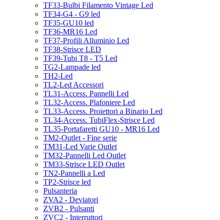
TF33-Bulbi Filamento Vintage Led
TF34-G4 - G9 led
TF35-GU10 led
TF36-MR16 Led
TF37-Profili Alluminio Led
TF38-Strisce LED
TF39-Tubi T8 - T5 Led
TG2-Lampade led
TH2-Led
TL2-Led Accessori
TL31-Access. Pannelli Led
TL32-Access. Plafoniere Led
TL33-Access. Proiettori a Binario Led
TL34-Access. TubiFlex-Strisce Led
TL35-Portafaretti GU10 - MR16 Led
TM2-Outlet - Fine serie
TM31-Led Varie Outlet
TM32-Pannelli Led Outlet
TM33-Strisce LED Outlet
TN2-Pannelli a Led
TP2-Strisce led
Pulsanteria
ZVA2 - Deviatori
ZVB2 - Pulsanti
ZVC2 - Interruttori