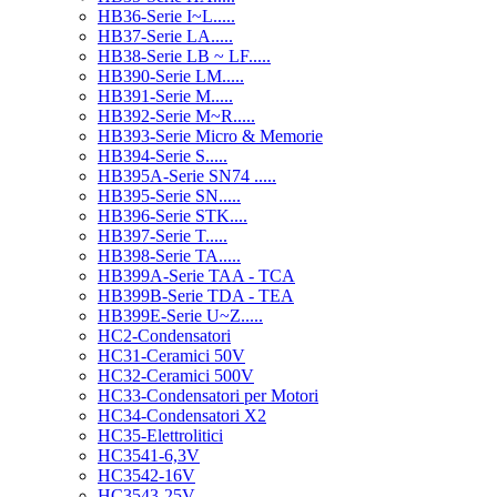
HB36-Serie I~L.....
HB37-Serie LA.....
HB38-Serie LB ~ LF.....
HB390-Serie LM.....
HB391-Serie M.....
HB392-Serie M~R.....
HB393-Serie Micro & Memorie
HB394-Serie S.....
HB395A-Serie SN74 .....
HB395-Serie SN.....
HB396-Serie STK....
HB397-Serie T.....
HB398-Serie TA.....
HB399A-Serie TAA - TCA
HB399B-Serie TDA - TEA
HB399E-Serie U~Z.....
HC2-Condensatori
HC31-Ceramici 50V
HC32-Ceramici 500V
HC33-Condensatori per Motori
HC34-Condensatori X2
HC35-Elettrolitici
HC3541-6,3V
HC3542-16V
HC3543-25V