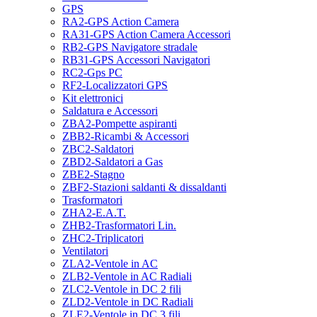
GPS
RA2-GPS Action Camera
RA31-GPS Action Camera Accessori
RB2-GPS Navigatore stradale
RB31-GPS Accessori Navigatori
RC2-Gps PC
RF2-Localizzatori GPS
Kit elettronici
Saldatura e Accessori
ZBA2-Pompette aspiranti
ZBB2-Ricambi & Accessori
ZBC2-Saldatori
ZBD2-Saldatori a Gas
ZBE2-Stagno
ZBF2-Stazioni saldanti & dissaldanti
Trasformatori
ZHA2-E.A.T.
ZHB2-Trasformatori Lin.
ZHC2-Triplicatori
Ventilatori
ZLA2-Ventole in AC
ZLB2-Ventole in AC Radiali
ZLC2-Ventole in DC 2 fili
ZLD2-Ventole in DC Radiali
ZLE2-Ventole in DC 3 fili