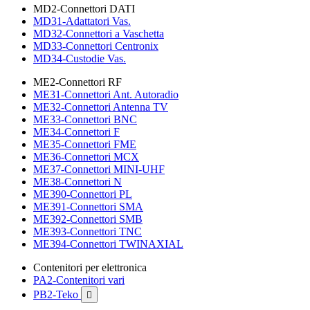
MD2-Connettori DATI
MD31-Adattatori Vas.
MD32-Connettori a Vaschetta
MD33-Connettori Centronix
MD34-Custodie Vas.
ME2-Connettori RF
ME31-Connettori Ant. Autoradio
ME32-Connettori Antenna TV
ME33-Connettori BNC
ME34-Connettori F
ME35-Connettori FME
ME36-Connettori MCX
ME37-Connettori MINI-UHF
ME38-Connettori N
ME390-Connettori PL
ME391-Connettori SMA
ME392-Connettori SMB
ME393-Connettori TNC
ME394-Connettori TWINAXIAL
Contenitori per elettronica
PA2-Contenitori vari
PB2-Teko
