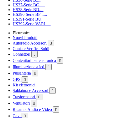
HS36-Serie B.....
HS37-Serie BC .....
HS38-Serie BD....
HS390-Serie BF .....
HS391-Serie BU....
HS392-Serie VARI.....
Elettronica
Nuovi Prodotti
Autoradio Accessori

Conta e Verifica Soldi
Connettori

Contenitori per elettronica

Illuminazione a led

Pulsanteria

GPS

Kit elettronici
Saldatura e Accessori

Trasformatori

Ventilatori

Ricambi Audio e Video

Cavi
