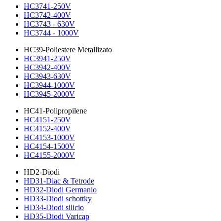
HC3741-250V
HC3742-400V
HC3743 - 630V
HC3744 - 1000V
HC39-Poliestere Metallizato
HC3941-250V
HC3942-400V
HC3943-630V
HC3944-1000V
HC3945-2000V
HC41-Polipropilene
HC4151-250V
HC4152-400V
HC4153-1000V
HC4154-1500V
HC4155-2000V
HD2-Diodi
HD31-Diac & Tetrode
HD32-Diodi Germanio
HD33-Diodi schottky
HD34-Diodi silicio
HD35-Diodi Varicap