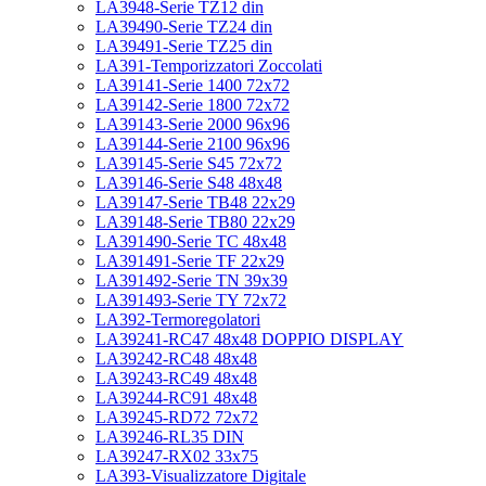
LA3948-Serie TZ12 din
LA39490-Serie TZ24 din
LA39491-Serie TZ25 din
LA391-Temporizzatori Zoccolati
LA39141-Serie 1400 72x72
LA39142-Serie 1800 72x72
LA39143-Serie 2000 96x96
LA39144-Serie 2100 96x96
LA39145-Serie S45 72x72
LA39146-Serie S48 48x48
LA39147-Serie TB48 22x29
LA39148-Serie TB80 22x29
LA391490-Serie TC 48x48
LA391491-Serie TF 22x29
LA391492-Serie TN 39x39
LA391493-Serie TY 72x72
LA392-Termoregolatori
LA39241-RC47 48x48 DOPPIO DISPLAY
LA39242-RC48 48x48
LA39243-RC49 48x48
LA39244-RC91 48x48
LA39245-RD72 72x72
LA39246-RL35 DIN
LA39247-RX02 33x75
LA393-Visualizzatore Digitale