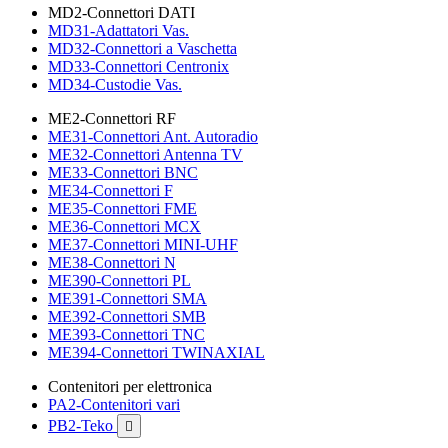
MD2-Connettori DATI
MD31-Adattatori Vas.
MD32-Connettori a Vaschetta
MD33-Connettori Centronix
MD34-Custodie Vas.
ME2-Connettori RF
ME31-Connettori Ant. Autoradio
ME32-Connettori Antenna TV
ME33-Connettori BNC
ME34-Connettori F
ME35-Connettori FME
ME36-Connettori MCX
ME37-Connettori MINI-UHF
ME38-Connettori N
ME390-Connettori PL
ME391-Connettori SMA
ME392-Connettori SMB
ME393-Connettori TNC
ME394-Connettori TWINAXIAL
Contenitori per elettronica
PA2-Contenitori vari
PB2-Teko
