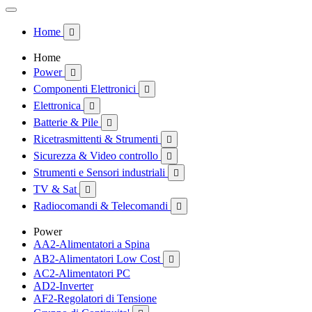
Home

Home
Power

Componenti Elettronici

Elettronica

Batterie & Pile

Ricetrasmittenti & Strumenti

Sicurezza & Video controllo

Strumenti e Sensori industriali

TV & Sat

Radiocomandi & Telecomandi

Power
AA2-Alimentatori a Spina
AB2-Alimentatori Low Cost

AC2-Alimentatori PC
AD2-Inverter
AF2-Regolatori di Tensione