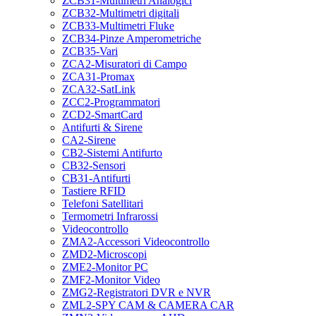
ZCB31-Multimetri Analogici
ZCB32-Multimetri digitali
ZCB33-Multimetri Fluke
ZCB34-Pinze Amperometriche
ZCB35-Vari
ZCA2-Misuratori di Campo
ZCA31-Promax
ZCA32-SatLink
ZCC2-Programmatori
ZCD2-SmartCard
Antifurti & Sirene
CA2-Sirene
CB2-Sistemi Antifurto
CB32-Sensori
CB31-Antifurti
Tastiere RFID
Telefoni Satellitari
Termometri Infrarossi
Videocontrollo
ZMA2-Accessori Videocontrollo
ZMD2-Microscopi
ZME2-Monitor PC
ZMF2-Monitor Video
ZMG2-Registratori DVR e NVR
ZML2-SPY CAM & CAMERA CAR