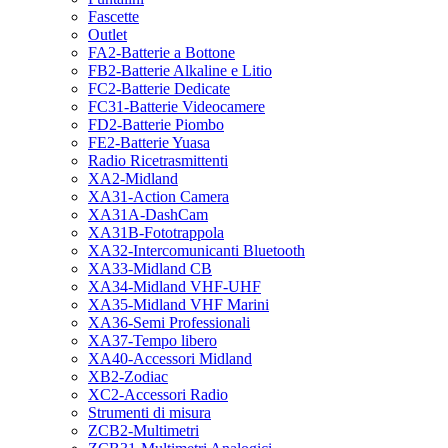
Fascette
Outlet
FA2-Batterie a Bottone
FB2-Batterie Alkaline e Litio
FC2-Batterie Dedicate
FC31-Batterie Videocamere
FD2-Batterie Piombo
FE2-Batterie Yuasa
Radio Ricetrasmittenti
XA2-Midland
XA31-Action Camera
XA31A-DashCam
XA31B-Fototrappola
XA32-Intercomunicanti Bluetooth
XA33-Midland CB
XA34-Midland VHF-UHF
XA35-Midland VHF Marini
XA36-Semi Professionali
XA37-Tempo libero
XA40-Accessori Midland
XB2-Zodiac
XC2-Accessori Radio
Strumenti di misura
ZCB2-Multimetri