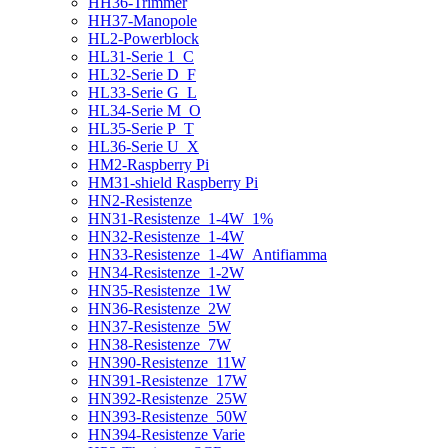
HH36-Trimmer
HH37-Manopole
HL2-Powerblock
HL31-Serie 1_C
HL32-Serie D_F
HL33-Serie G_L
HL34-Serie M_O
HL35-Serie P_T
HL36-Serie U_X
HM2-Raspberry Pi
HM31-shield Raspberry Pi
HN2-Resistenze
HN31-Resistenze_1-4W_1%
HN32-Resistenze_1-4W
HN33-Resistenze_1-4W_Antifiamma
HN34-Resistenze_1-2W
HN35-Resistenze_1W
HN36-Resistenze_2W
HN37-Resistenze_5W
HN38-Resistenze_7W
HN390-Resistenze_11W
HN391-Resistenze_17W
HN392-Resistenze_25W
HN393-Resistenze_50W
HN394-Resistenze Varie