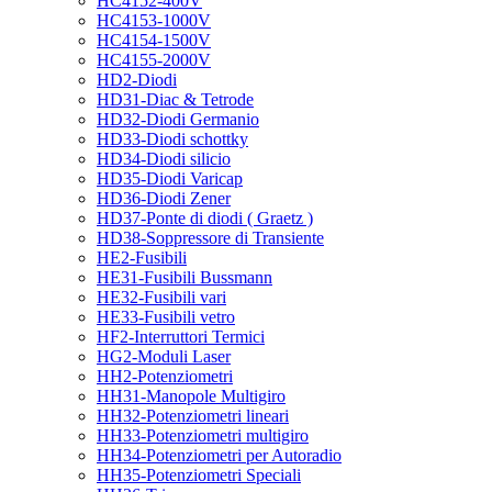
HC4152-400V
HC4153-1000V
HC4154-1500V
HC4155-2000V
HD2-Diodi
HD31-Diac & Tetrode
HD32-Diodi Germanio
HD33-Diodi schottky
HD34-Diodi silicio
HD35-Diodi Varicap
HD36-Diodi Zener
HD37-Ponte di diodi ( Graetz )
HD38-Soppressore di Transiente
HE2-Fusibili
HE31-Fusibili Bussmann
HE32-Fusibili vari
HE33-Fusibili vetro
HF2-Interruttori Termici
HG2-Moduli Laser
HH2-Potenziometri
HH31-Manopole Multigiro
HH32-Potenziometri lineari
HH33-Potenziometri multigiro
HH34-Potenziometri per Autoradio
HH35-Potenziometri Speciali