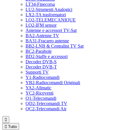
LT34-Finecorsa
LU2-Strumenti Analogici
LX2-TA trasformatori
LQ2-TELEMECANIQUE
LO2-IFM sensor
Antenne e accessori TV-Sat
BA2-Antenne TV
BA31-Fracarro antenne
BB2-LNB & Centralini TV Sat
BC2-Parabole
BD2-Staffe e accessori
Decoder DVB-S
Decoder DVB-T
Supporti TV
Y1-Radiocomandi
YB2-Radiocomandi Originali
YA2-Allmatic
YC2-Riceventi
Q1-Telecomandi
QD2-Telecomandi TV
QC2-Telecomandi Air


Tutto