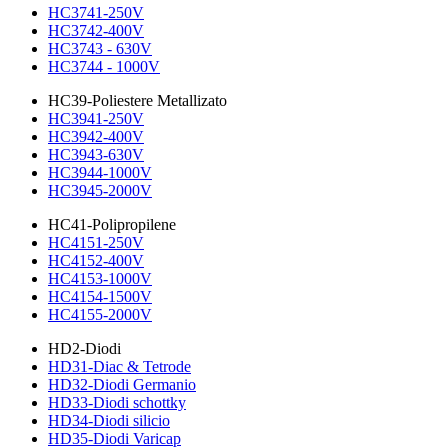
HC3741-250V
HC3742-400V
HC3743 - 630V
HC3744 - 1000V
HC39-Poliestere Metallizato
HC3941-250V
HC3942-400V
HC3943-630V
HC3944-1000V
HC3945-2000V
HC41-Polipropilene
HC4151-250V
HC4152-400V
HC4153-1000V
HC4154-1500V
HC4155-2000V
HD2-Diodi
HD31-Diac & Tetrode
HD32-Diodi Germanio
HD33-Diodi schottky
HD34-Diodi silicio
HD35-Diodi Varicap