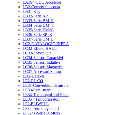
LA394-CDC Accessori
LB2-Comepi finecorsa
LB31-Key
LB32-Serie AP_T
LB33-Serie BM_E
LB34-Serie DM_F
LB35-Serie EM2G
LB36-Serie SP_K
LB37-Serie CM_E
LC2-DATALOGIC-INFRA
LC32-Effetto HALL
LC33-Fotocellule
LC34-Sensori Capacitivi
LC35-Sensori Induttivi
LC36-Sensori Magnetici
LC37-Accessori Sensori
LD2-Datexel
LE2-EL.CO
LE31-Convertitori di misura
LE33-Rele' statici
LE34-Termoregolatori El.co
LE35 - Temporizzatori
LF2-ELIWELL
LF32-Termoregolatori
LF3241-Serie DR40xx