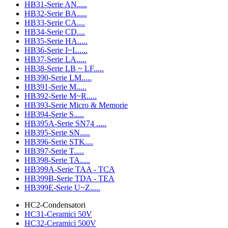
HB31-Serie AN.....
HB32-Serie BA.....
HB33-Serie CA....
HB34-Serie CD....
HB35-Serie HA.....
HB36-Serie I~L.....
HB37-Serie LA.....
HB38-Serie LB ~ LF.....
HB390-Serie LM.....
HB391-Serie M.....
HB392-Serie M~R.....
HB393-Serie Micro & Memorie
HB394-Serie S.....
HB395A-Serie SN74 .....
HB395-Serie SN.....
HB396-Serie STK....
HB397-Serie T.....
HB398-Serie TA.....
HB399A-Serie TAA - TCA
HB399B-Serie TDA - TEA
HB399E-Serie U~Z.....
HC2-Condensatori
HC31-Ceramici 50V
HC32-Ceramici 500V