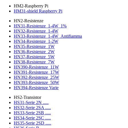
HM2-Raspberry Pi
HM31-shield Raspberry Pi
HN2-Resistenze
HN31-Resistenze_1-4W_1%
HN32-Resistenze_1-4W
HN33-Resistenze_1-4W_Antifiamma
HN34-Resistenze_1-2W
HN35-Resistenze_1W
HN36-Resistenze_2W
HN37-Resistenze_5W
HN38-Resistenze_7W
HN390-Resistenze_11W
HN391-Resistenze_17W
HN392-Resistenze_25W
HN393-Resistenze_50W
HN394-Resistenze Varie
HS2-Transistor
HS31-Serie 2N .....
HS32-Serie 2SA .....
HS33-Serie 2SB .....
HS34-Serie 2SC .....
HS35-Serie 2SD .....