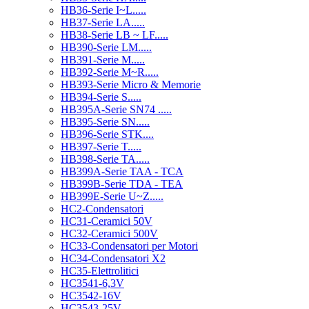
HB36-Serie I~L.....
HB37-Serie LA.....
HB38-Serie LB ~ LF.....
HB390-Serie LM.....
HB391-Serie M.....
HB392-Serie M~R.....
HB393-Serie Micro & Memorie
HB394-Serie S.....
HB395A-Serie SN74 .....
HB395-Serie SN.....
HB396-Serie STK....
HB397-Serie T.....
HB398-Serie TA.....
HB399A-Serie TAA - TCA
HB399B-Serie TDA - TEA
HB399E-Serie U~Z.....
HC2-Condensatori
HC31-Ceramici 50V
HC32-Ceramici 500V
HC33-Condensatori per Motori
HC34-Condensatori X2
HC35-Elettrolitici
HC3541-6,3V
HC3542-16V
HC3543-25V