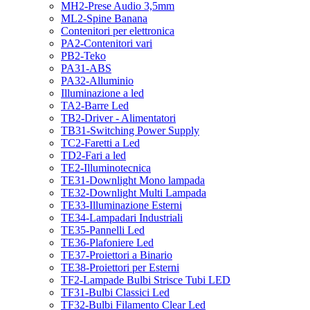
MH2-Prese Audio 3,5mm
ML2-Spine Banana
Contenitori per elettronica
PA2-Contenitori vari
PB2-Teko
PA31-ABS
PA32-Alluminio
Illuminazione a led
TA2-Barre Led
TB2-Driver - Alimentatori
TB31-Switching Power Supply
TC2-Faretti a Led
TD2-Fari a led
TE2-Illuminotecnica
TE31-Downlight Mono lampada
TE32-Downlight Multi Lampada
TE33-Illuminazione Esterni
TE34-Lampadari Industriali
TE35-Pannelli Led
TE36-Plafoniere Led
TE37-Proiettori a Binario
TE38-Proiettori per Esterni
TF2-Lampade Bulbi Strisce Tubi LED
TF31-Bulbi Classici Led
TF32-Bulbi Filamento Clear Led