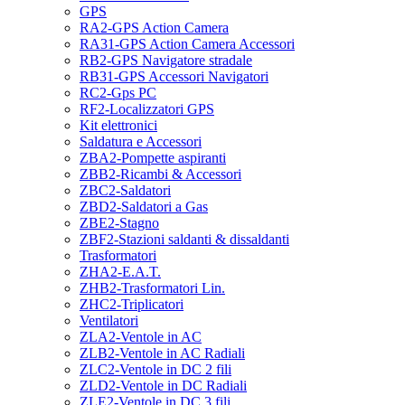
GPS
RA2-GPS Action Camera
RA31-GPS Action Camera Accessori
RB2-GPS Navigatore stradale
RB31-GPS Accessori Navigatori
RC2-Gps PC
RF2-Localizzatori GPS
Kit elettronici
Saldatura e Accessori
ZBA2-Pompette aspiranti
ZBB2-Ricambi & Accessori
ZBC2-Saldatori
ZBD2-Saldatori a Gas
ZBE2-Stagno
ZBF2-Stazioni saldanti & dissaldanti
Trasformatori
ZHA2-E.A.T.
ZHB2-Trasformatori Lin.
ZHC2-Triplicatori
Ventilatori
ZLA2-Ventole in AC
ZLB2-Ventole in AC Radiali
ZLC2-Ventole in DC 2 fili
ZLD2-Ventole in DC Radiali
ZLE2-Ventole in DC 3 fili