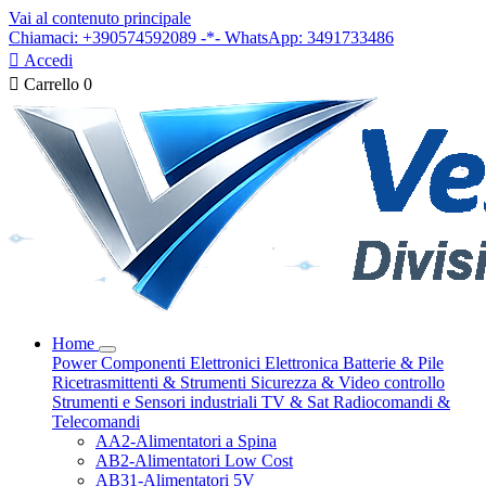
Vai al contenuto principale
Chiamaci: +390574592089 -*- WhatsApp: 3491733486

Accedi

Carrello
0
Home
Power
Componenti Elettronici
Elettronica
Batterie & Pile
Ricetrasmittenti & Strumenti
Sicurezza & Video controllo
Strumenti e Sensori industriali
TV & Sat
Radiocomandi &
Telecomandi
AA2-Alimentatori a Spina
AB2-Alimentatori Low Cost
AB31-Alimentatori 5V