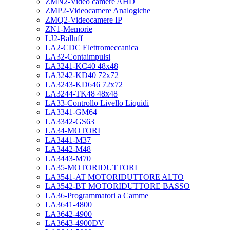
ZMN2-Video camere AHD
ZMP2-Videocamere Analogiche
ZMQ2-Videocamere IP
ZN1-Memorie
LJ2-Balluff
LA2-CDC Elettromeccanica
LA32-Contaimpulsi
LA3241-KC40 48x48
LA3242-KD40 72x72
LA3243-KD646 72x72
LA3244-TK48 48x48
LA33-Controllo Livello Liquidi
LA3341-GM64
LA3342-GS63
LA34-MOTORI
LA3441-M37
LA3442-M48
LA3443-M70
LA35-MOTORIDUTTORI
LA3541-AT MOTORIDUTTORE ALTO
LA3542-BT MOTORIDUTTORE BASSO
LA36-Programmatori a Camme
LA3641-4800
LA3642-4900
LA3643-4900DV