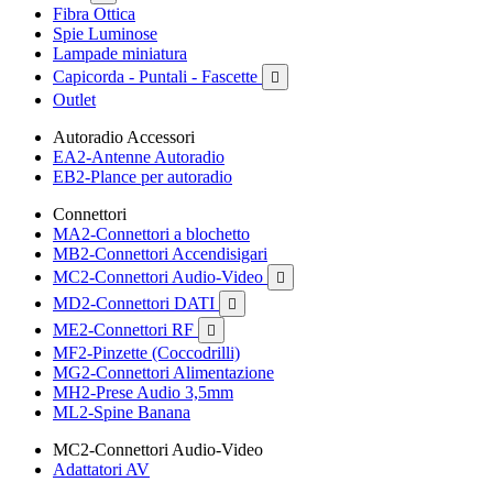
Fibra Ottica
Spie Luminose
Lampade miniatura
Capicorda - Puntali - Fascette

Outlet
Autoradio Accessori
EA2-Antenne Autoradio
EB2-Plance per autoradio
Connettori
MA2-Connettori a blochetto
MB2-Connettori Accendisigari
MC2-Connettori Audio-Video

MD2-Connettori DATI

ME2-Connettori RF

MF2-Pinzette (Coccodrilli)
MG2-Connettori Alimentazione
MH2-Prese Audio 3,5mm
ML2-Spine Banana
MC2-Connettori Audio-Video
Adattatori AV