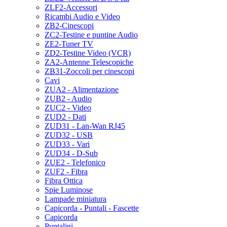
ZLF2-Accessori
Ricambi Audio e Video
ZB2-Cinescopi
ZC2-Testine e puntine Audio
ZE2-Tuner TV
ZD2-Testine Video (VCR)
ZA2-Antenne Telescopiche
ZB31-Zoccoli per cinescopi
Cavi
ZUA2 - Alimentazione
ZUB2 - Audio
ZUC2 - Video
ZUD2 - Dati
ZUD31 - Lan-Wan RJ45
ZUD32 - USB
ZUD33 - Vari
ZUD34 - D-Sub
ZUE2 - Telefonico
ZUF2 - Fibra
Fibra Ottica
Spie Luminose
Lampade miniatura
Capicorda - Puntali - Fascette
Capicorda
Puntalini