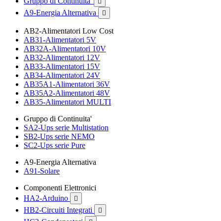
Gruppo di Continuita'

A9-Energia Alternativa

AB2-Alimentatori Low Cost
AB31-Alimentatori 5V
AB32A-Alimentatori 10V
AB32-Alimentatori 12V
AB33-Alimentatori 15V
AB34-Alimentatori 24V
AB35A1-Alimentatori 36V
AB35A2-Alimentatori 48V
AB35-Alimentatori MULTI
Gruppo di Continuita'
SA2-Ups serie Multistation
SB2-Ups serie NEMO
SC2-Ups serie Pure
A9-Energia Alternativa
A91-Solare
Componenti Elettronici
HA2-Arduino

HB2-Circuiti Integrati
