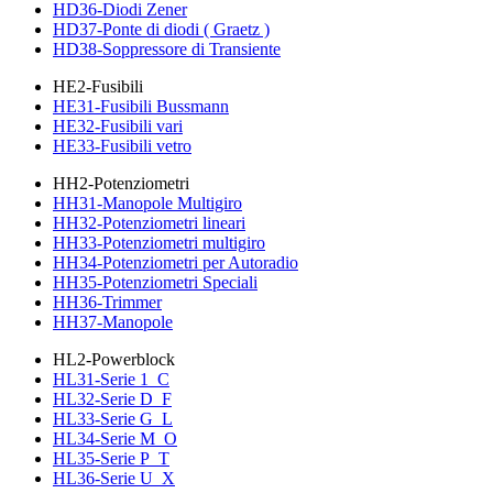
HD36-Diodi Zener
HD37-Ponte di diodi ( Graetz )
HD38-Soppressore di Transiente
HE2-Fusibili
HE31-Fusibili Bussmann
HE32-Fusibili vari
HE33-Fusibili vetro
HH2-Potenziometri
HH31-Manopole Multigiro
HH32-Potenziometri lineari
HH33-Potenziometri multigiro
HH34-Potenziometri per Autoradio
HH35-Potenziometri Speciali
HH36-Trimmer
HH37-Manopole
HL2-Powerblock
HL31-Serie 1_C
HL32-Serie D_F
HL33-Serie G_L
HL34-Serie M_O
HL35-Serie P_T
HL36-Serie U_X