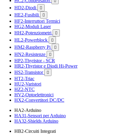
HC2-Condensatori

HD2-Diodi

HE2-Fusibili

HF2-Interruttori Termici
HG2-Moduli Laser
HH2-Potenziometri

HL2-Powerblock

HM2-Raspberry Pi

HN2-Resistenze

HP2-Thyristor - SCR
HR2-Thyristor e Diodi Hi-Power
HS2-Transistor

HT2-Triac
HU2-Varistori
HZ2-NTC
HV2-Optoelettronici
HX2-Convertitori DC/DC
HA2-Arduino
HA31-Sensori per Arduino
HA32-Shields Arduino
HB2-Circuiti Integrati