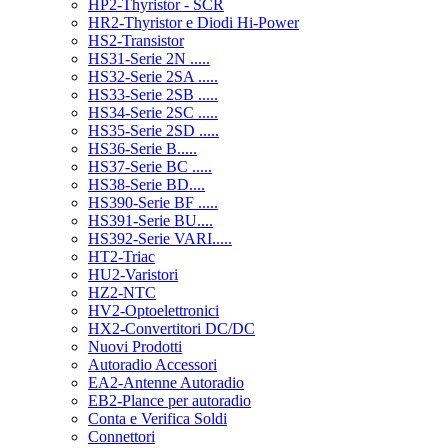
HP2-Thyristor - SCR
HR2-Thyristor e Diodi Hi-Power
HS2-Transistor
HS31-Serie 2N .....
HS32-Serie 2SA .....
HS33-Serie 2SB .....
HS34-Serie 2SC .....
HS35-Serie 2SD .....
HS36-Serie B.....
HS37-Serie BC .....
HS38-Serie BD....
HS390-Serie BF .....
HS391-Serie BU....
HS392-Serie VARI.....
HT2-Triac
HU2-Varistori
HZ2-NTC
HV2-Optoelettronici
HX2-Convertitori DC/DC
Nuovi Prodotti
Autoradio Accessori
EA2-Antenne Autoradio
EB2-Plance per autoradio
Conta e Verifica Soldi
Connettori