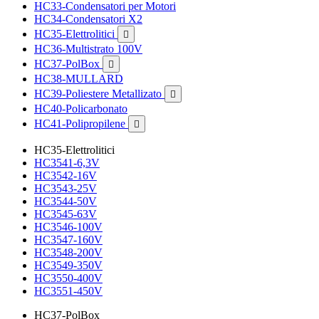
HC33-Condensatori per Motori
HC34-Condensatori X2
HC35-Elettrolitici

HC36-Multistrato 100V
HC37-PolBox

HC38-MULLARD
HC39-Poliestere Metallizato

HC40-Policarbonato
HC41-Polipropilene

HC35-Elettrolitici
HC3541-6,3V
HC3542-16V
HC3543-25V
HC3544-50V
HC3545-63V
HC3546-100V
HC3547-160V
HC3548-200V
HC3549-350V
HC3550-400V
HC3551-450V
HC37-PolBox