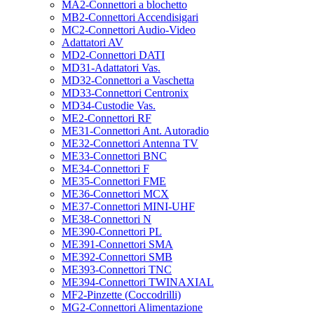
MA2-Connettori a blochetto
MB2-Connettori Accendisigari
MC2-Connettori Audio-Video
Adattatori AV
MD2-Connettori DATI
MD31-Adattatori Vas.
MD32-Connettori a Vaschetta
MD33-Connettori Centronix
MD34-Custodie Vas.
ME2-Connettori RF
ME31-Connettori Ant. Autoradio
ME32-Connettori Antenna TV
ME33-Connettori BNC
ME34-Connettori F
ME35-Connettori FME
ME36-Connettori MCX
ME37-Connettori MINI-UHF
ME38-Connettori N
ME390-Connettori PL
ME391-Connettori SMA
ME392-Connettori SMB
ME393-Connettori TNC
ME394-Connettori TWINAXIAL
MF2-Pinzette (Coccodrilli)
MG2-Connettori Alimentazione