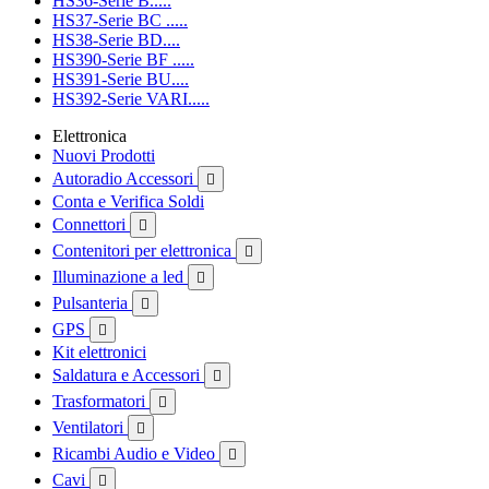
HS36-Serie B.....
HS37-Serie BC .....
HS38-Serie BD....
HS390-Serie BF .....
HS391-Serie BU....
HS392-Serie VARI.....
Elettronica
Nuovi Prodotti
Autoradio Accessori

Conta e Verifica Soldi
Connettori

Contenitori per elettronica

Illuminazione a led

Pulsanteria

GPS

Kit elettronici
Saldatura e Accessori

Trasformatori

Ventilatori

Ricambi Audio e Video

Cavi
