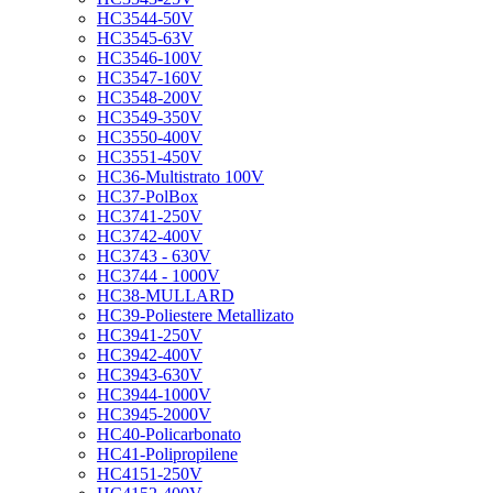
HC3544-50V
HC3545-63V
HC3546-100V
HC3547-160V
HC3548-200V
HC3549-350V
HC3550-400V
HC3551-450V
HC36-Multistrato 100V
HC37-PolBox
HC3741-250V
HC3742-400V
HC3743 - 630V
HC3744 - 1000V
HC38-MULLARD
HC39-Poliestere Metallizato
HC3941-250V
HC3942-400V
HC3943-630V
HC3944-1000V
HC3945-2000V
HC40-Policarbonato
HC41-Polipropilene
HC4151-250V