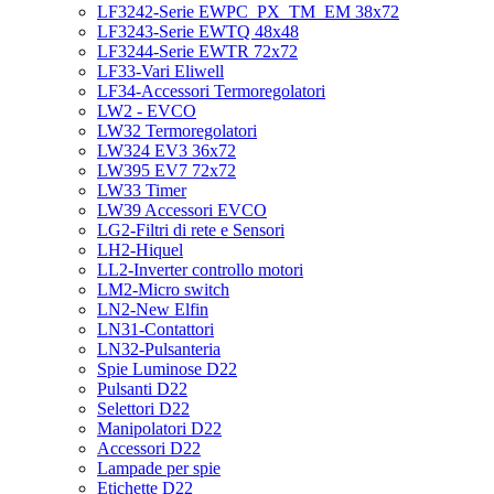
LF3242-Serie EWPC_PX_TM_EM 38x72
LF3243-Serie EWTQ 48x48
LF3244-Serie EWTR 72x72
LF33-Vari Eliwell
LF34-Accessori Termoregolatori
LW2 - EVCO
LW32 Termoregolatori
LW324 EV3 36x72
LW395 EV7 72x72
LW33 Timer
LW39 Accessori EVCO
LG2-Filtri di rete e Sensori
LH2-Hiquel
LL2-Inverter controllo motori
LM2-Micro switch
LN2-New Elfin
LN31-Contattori
LN32-Pulsanteria
Spie Luminose D22
Pulsanti D22
Selettori D22
Manipolatori D22
Accessori D22
Lampade per spie
Etichette D22