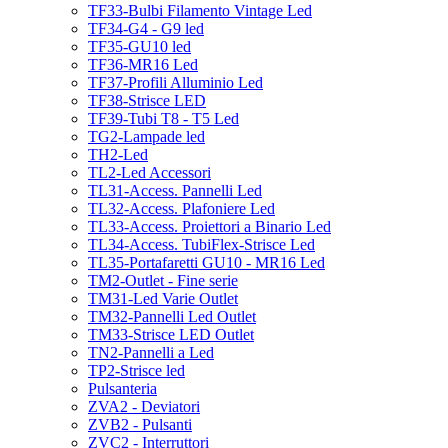
TF33-Bulbi Filamento Vintage Led
TF34-G4 - G9 led
TF35-GU10 led
TF36-MR16 Led
TF37-Profili Alluminio Led
TF38-Strisce LED
TF39-Tubi T8 - T5 Led
TG2-Lampade led
TH2-Led
TL2-Led Accessori
TL31-Access. Pannelli Led
TL32-Access. Plafoniere Led
TL33-Access. Proiettori a Binario Led
TL34-Access. TubiFlex-Strisce Led
TL35-Portafaretti GU10 - MR16 Led
TM2-Outlet - Fine serie
TM31-Led Varie Outlet
TM32-Pannelli Led Outlet
TM33-Strisce LED Outlet
TN2-Pannelli a Led
TP2-Strisce led
Pulsanteria
ZVA2 - Deviatori
ZVB2 - Pulsanti
ZVC2 - Interruttori