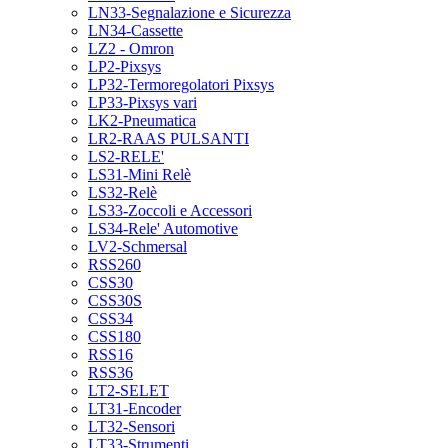
LN33-Segnalazione e Sicurezza
LN34-Cassette
LZ2 - Omron
LP2-Pixsys
LP32-Termoregolatori Pixsys
LP33-Pixsys vari
LK2-Pneumatica
LR2-RAAS PULSANTI
LS2-RELE'
LS31-Mini Relè
LS32-Relè
LS33-Zoccoli e Accessori
LS34-Rele' Automotive
LV2-Schmersal
RSS260
CSS30
CSS30S
CSS34
CSS180
RSS16
RSS36
LT2-SELET
LT31-Encoder
LT32-Sensori
LT33-Strumenti