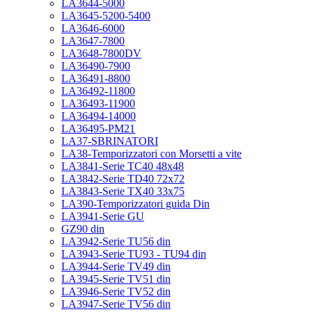
LA3644-5000
LA3645-5200-5400
LA3646-6000
LA3647-7800
LA3648-7800DV
LA36490-7900
LA36491-8800
LA36492-11800
LA36493-11900
LA36494-14000
LA36495-PM21
LA37-SBRINATORI
LA38-Temporizzatori con Morsetti a vite
LA3841-Serie TC40 48x48
LA3842-Serie TD40 72x72
LA3843-Serie TX40 33x75
LA390-Temporizzatori guida Din
LA3941-Serie GU
GZ90 din
LA3942-Serie TU56 din
LA3943-Serie TU93 - TU94 din
LA3944-Serie TV49 din
LA3945-Serie TV51 din
LA3946-Serie TV52 din
LA3947-Serie TV56 din