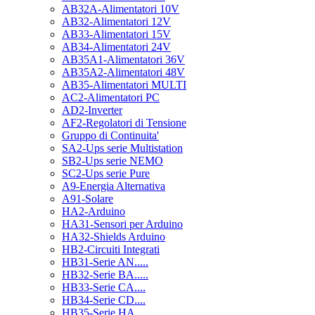
AB32A-Alimentatori 10V
AB32-Alimentatori 12V
AB33-Alimentatori 15V
AB34-Alimentatori 24V
AB35A1-Alimentatori 36V
AB35A2-Alimentatori 48V
AB35-Alimentatori MULTI
AC2-Alimentatori PC
AD2-Inverter
AF2-Regolatori di Tensione
Gruppo di Continuita'
SA2-Ups serie Multistation
SB2-Ups serie NEMO
SC2-Ups serie Pure
A9-Energia Alternativa
A91-Solare
HA2-Arduino
HA31-Sensori per Arduino
HA32-Shields Arduino
HB2-Circuiti Integrati
HB31-Serie AN.....
HB32-Serie BA.....
HB33-Serie CA....
HB34-Serie CD....
HB35-Serie HA.....