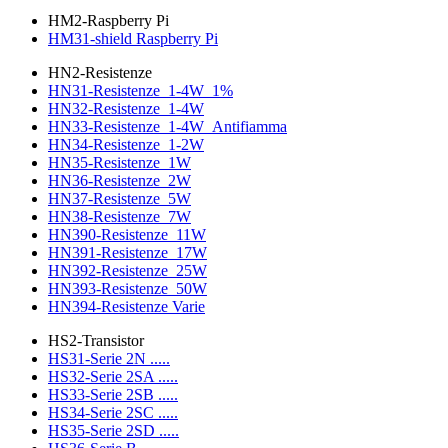
HM2-Raspberry Pi
HM31-shield Raspberry Pi
HN2-Resistenze
HN31-Resistenze_1-4W_1%
HN32-Resistenze_1-4W
HN33-Resistenze_1-4W_Antifiamma
HN34-Resistenze_1-2W
HN35-Resistenze_1W
HN36-Resistenze_2W
HN37-Resistenze_5W
HN38-Resistenze_7W
HN390-Resistenze_11W
HN391-Resistenze_17W
HN392-Resistenze_25W
HN393-Resistenze_50W
HN394-Resistenze Varie
HS2-Transistor
HS31-Serie 2N .....
HS32-Serie 2SA .....
HS33-Serie 2SB .....
HS34-Serie 2SC .....
HS35-Serie 2SD .....