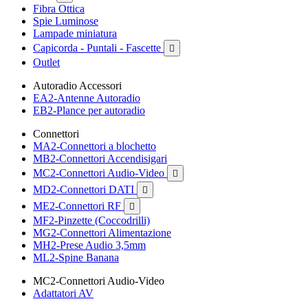
Fibra Ottica
Spie Luminose
Lampade miniatura
Capicorda - Puntali - Fascette

Outlet
Autoradio Accessori
EA2-Antenne Autoradio
EB2-Plance per autoradio
Connettori
MA2-Connettori a blochetto
MB2-Connettori Accendisigari
MC2-Connettori Audio-Video

MD2-Connettori DATI

ME2-Connettori RF

MF2-Pinzette (Coccodrilli)
MG2-Connettori Alimentazione
MH2-Prese Audio 3,5mm
ML2-Spine Banana
MC2-Connettori Audio-Video
Adattatori AV