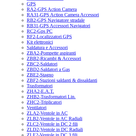
GPS
RA2-GPS Action Camera
RA31-GPS Action Camera Accessori
RB2-GPS Navigatore stradale
RB31-GPS Accessori Navigatori
RC2-Gps PC
RF2-Localizzatori GPS
Kit elettronici
Saldatura e Accessori
ZBA2-Pompette aspiranti
ZBB2-Ricambi & Accessori
ZBC2-Saldatori
ZBD2-Saldatori a Gas
ZBE2-Stagno
ZBF2-Stazioni saldanti & dissaldanti
Trasformatori
ZHA2-E.A.T.
ZHB2-Trasformatori Lin.
ZHC2-Triplicatori
Ventilatori
ZLA2-Ventole in AC
ZLB2-Ventole in AC Radiali
ZLC2-Ventole in DC 2 fili
ZLD2-Ventole in DC Radiali
ZLE2-Ventole in DC 3 fili