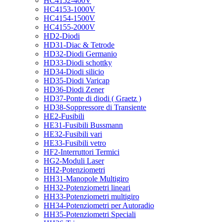
HC4152-400V
HC4153-1000V
HC4154-1500V
HC4155-2000V
HD2-Diodi
HD31-Diac & Tetrode
HD32-Diodi Germanio
HD33-Diodi schottky
HD34-Diodi silicio
HD35-Diodi Varicap
HD36-Diodi Zener
HD37-Ponte di diodi ( Graetz )
HD38-Soppressore di Transiente
HE2-Fusibili
HE31-Fusibili Bussmann
HE32-Fusibili vari
HE33-Fusibili vetro
HF2-Interruttori Termici
HG2-Moduli Laser
HH2-Potenziometri
HH31-Manopole Multigiro
HH32-Potenziometri lineari
HH33-Potenziometri multigiro
HH34-Potenziometri per Autoradio
HH35-Potenziometri Speciali