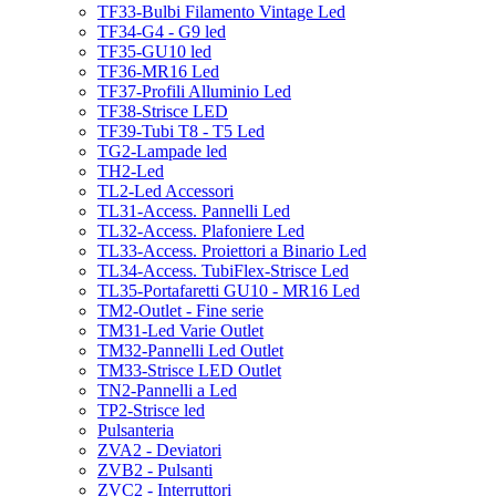
TF33-Bulbi Filamento Vintage Led
TF34-G4 - G9 led
TF35-GU10 led
TF36-MR16 Led
TF37-Profili Alluminio Led
TF38-Strisce LED
TF39-Tubi T8 - T5 Led
TG2-Lampade led
TH2-Led
TL2-Led Accessori
TL31-Access. Pannelli Led
TL32-Access. Plafoniere Led
TL33-Access. Proiettori a Binario Led
TL34-Access. TubiFlex-Strisce Led
TL35-Portafaretti GU10 - MR16 Led
TM2-Outlet - Fine serie
TM31-Led Varie Outlet
TM32-Pannelli Led Outlet
TM33-Strisce LED Outlet
TN2-Pannelli a Led
TP2-Strisce led
Pulsanteria
ZVA2 - Deviatori
ZVB2 - Pulsanti
ZVC2 - Interruttori