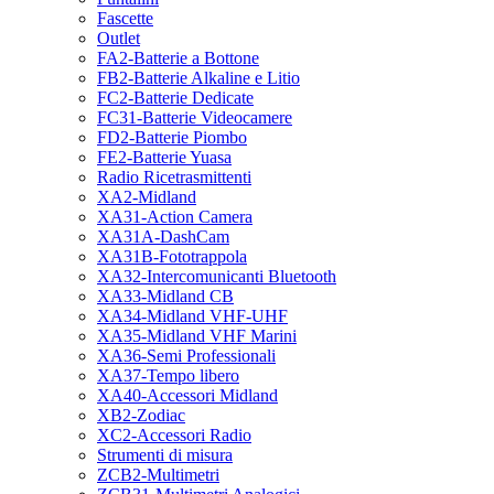
Fascette
Outlet
FA2-Batterie a Bottone
FB2-Batterie Alkaline e Litio
FC2-Batterie Dedicate
FC31-Batterie Videocamere
FD2-Batterie Piombo
FE2-Batterie Yuasa
Radio Ricetrasmittenti
XA2-Midland
XA31-Action Camera
XA31A-DashCam
XA31B-Fototrappola
XA32-Intercomunicanti Bluetooth
XA33-Midland CB
XA34-Midland VHF-UHF
XA35-Midland VHF Marini
XA36-Semi Professionali
XA37-Tempo libero
XA40-Accessori Midland
XB2-Zodiac
XC2-Accessori Radio
Strumenti di misura
ZCB2-Multimetri