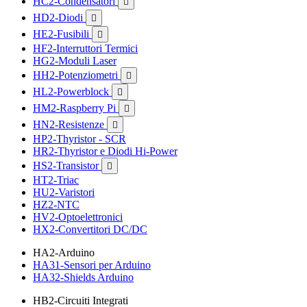
HC2-Condensatori

HD2-Diodi

HE2-Fusibili

HF2-Interruttori Termici
HG2-Moduli Laser
HH2-Potenziometri

HL2-Powerblock

HM2-Raspberry Pi

HN2-Resistenze

HP2-Thyristor - SCR
HR2-Thyristor e Diodi Hi-Power
HS2-Transistor

HT2-Triac
HU2-Varistori
HZ2-NTC
HV2-Optoelettronici
HX2-Convertitori DC/DC
HA2-Arduino
HA31-Sensori per Arduino
HA32-Shields Arduino
HB2-Circuiti Integrati