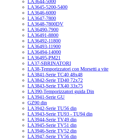
LA3644-5000
LA3645-5200-5400
LA3646-6000
LA3647-7800
LA3648-7800DV
LA36490-7900
LA36491-8800
LA36492-11800
LA36493-11900
LA36494-14000
LA36495-PM21
LA37-SBRINATORI
LA38-Temporizzatori con Morsetti a vite
LA3841-Serie TC40 48x48
LA3842-Serie TD40 72x72
LA3843-Serie TX40 33x75
LA390-Temporizzatori guida Din
LA3941-Serie GU
GZ90 din
LA3942-Serie TU56 din
LA3943-Serie TU93 - TU94 din
LA3944-Serie TV49 din
LA3945-Serie TV51 din
LA3946-Serie TV52 din
LA3947-Serie TV56 din