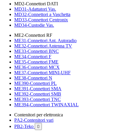
MD2-Connettori DATI
MD31-Adattatori Vas.
MD32-Connettori a Vaschetta
MD33-Connettori Centronix
MD34-Custodie Vas.
ME2-Connettori RF
ME31-Connettori Ant. Autoradio
ME32-Connettori Antenna TV
ME33-Connettori BNC
ME34-Connettori F
ME35-Connettori FME
ME36-Connettori MCX
ME37-Connettori MINI-UHF
ME38-Connettori N
ME390-Connettori PL
ME391-Connettori SMA
ME392-Connettori SMB
ME393-Connettori TNC
ME394-Connettori TWINAXIAL
Contenitori per elettronica
PA2-Contenitori vari
PB2-Teko
