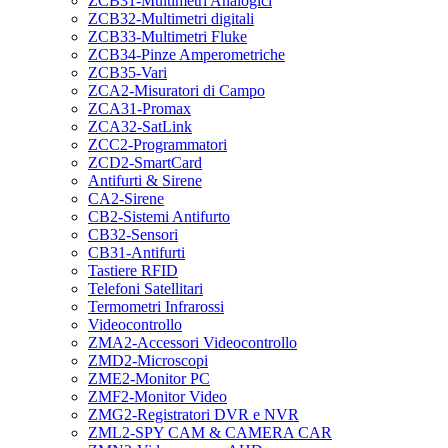
ZCB31-Multimetri Analogici
ZCB32-Multimetri digitali
ZCB33-Multimetri Fluke
ZCB34-Pinze Amperometriche
ZCB35-Vari
ZCA2-Misuratori di Campo
ZCA31-Promax
ZCA32-SatLink
ZCC2-Programmatori
ZCD2-SmartCard
Antifurti & Sirene
CA2-Sirene
CB2-Sistemi Antifurto
CB32-Sensori
CB31-Antifurti
Tastiere RFID
Telefoni Satellitari
Termometri Infrarossi
Videocontrollo
ZMA2-Accessori Videocontrollo
ZMD2-Microscopi
ZME2-Monitor PC
ZMF2-Monitor Video
ZMG2-Registratori DVR e NVR
ZML2-SPY CAM & CAMERA CAR