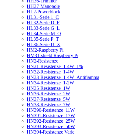
HH36-Trimmer
HH37-Manopole
HL2-Powerblock
HL31-Serie 1_C
HL32-Serie D_F
HL33-Serie G_L
HL34-Serie M_O
HL35-Serie P_T
HL36-Serie U_X
HM2-Raspberry Pi
HM31-shield Raspberry Pi
HN2-Resistenze
HN31-Resistenze_1-4W_1%
HN32-Resistenze_1-4W
HN33-Resistenze_1-4W_Antifiamma
HN34-Resistenze_1-2W
HN35-Resistenze_1W
HN36-Resistenze_2W
HN37-Resistenze_5W
HN38-Resistenze_7W
HN390-Resistenze_11W
HN391-Resistenze_17W
HN392-Resistenze_25W
HN393-Resistenze_50W
HN394-Resistenze Varie