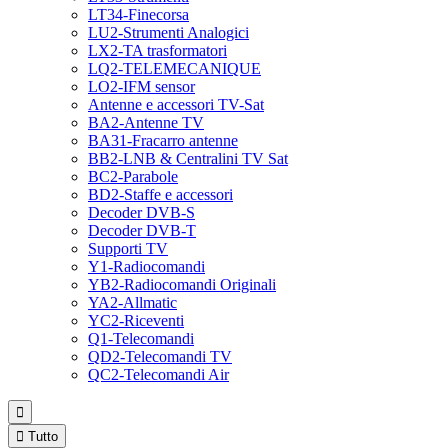
LT34-Finecorsa
LU2-Strumenti Analogici
LX2-TA trasformatori
LQ2-TELEMECANIQUE
LO2-IFM sensor
Antenne e accessori TV-Sat
BA2-Antenne TV
BA31-Fracarro antenne
BB2-LNB & Centralini TV Sat
BC2-Parabole
BD2-Staffe e accessori
Decoder DVB-S
Decoder DVB-T
Supporti TV
Y1-Radiocomandi
YB2-Radiocomandi Originali
YA2-Allmatic
YC2-Riceventi
Q1-Telecomandi
QD2-Telecomandi TV
QC2-Telecomandi Air


Tutto