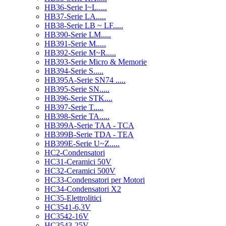
HB36-Serie I~L.....
HB37-Serie LA.....
HB38-Serie LB ~ LF.....
HB390-Serie LM.....
HB391-Serie M.....
HB392-Serie M~R.....
HB393-Serie Micro & Memorie
HB394-Serie S.....
HB395A-Serie SN74 .....
HB395-Serie SN.....
HB396-Serie STK....
HB397-Serie T.....
HB398-Serie TA.....
HB399A-Serie TAA - TCA
HB399B-Serie TDA - TEA
HB399E-Serie U~Z.....
HC2-Condensatori
HC31-Ceramici 50V
HC32-Ceramici 500V
HC33-Condensatori per Motori
HC34-Condensatori X2
HC35-Elettrolitici
HC3541-6,3V
HC3542-16V
HC3543-25V