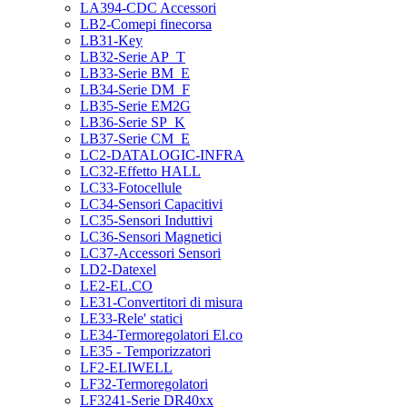
LA394-CDC Accessori
LB2-Comepi finecorsa
LB31-Key
LB32-Serie AP_T
LB33-Serie BM_E
LB34-Serie DM_F
LB35-Serie EM2G
LB36-Serie SP_K
LB37-Serie CM_E
LC2-DATALOGIC-INFRA
LC32-Effetto HALL
LC33-Fotocellule
LC34-Sensori Capacitivi
LC35-Sensori Induttivi
LC36-Sensori Magnetici
LC37-Accessori Sensori
LD2-Datexel
LE2-EL.CO
LE31-Convertitori di misura
LE33-Rele' statici
LE34-Termoregolatori El.co
LE35 - Temporizzatori
LF2-ELIWELL
LF32-Termoregolatori
LF3241-Serie DR40xx