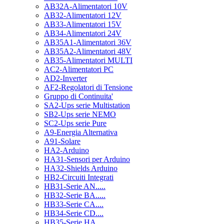
AB32A-Alimentatori 10V
AB32-Alimentatori 12V
AB33-Alimentatori 15V
AB34-Alimentatori 24V
AB35A1-Alimentatori 36V
AB35A2-Alimentatori 48V
AB35-Alimentatori MULTI
AC2-Alimentatori PC
AD2-Inverter
AF2-Regolatori di Tensione
Gruppo di Continuita'
SA2-Ups serie Multistation
SB2-Ups serie NEMO
SC2-Ups serie Pure
A9-Energia Alternativa
A91-Solare
HA2-Arduino
HA31-Sensori per Arduino
HA32-Shields Arduino
HB2-Circuiti Integrati
HB31-Serie AN.....
HB32-Serie BA.....
HB33-Serie CA....
HB34-Serie CD....
HB35-Serie HA.....