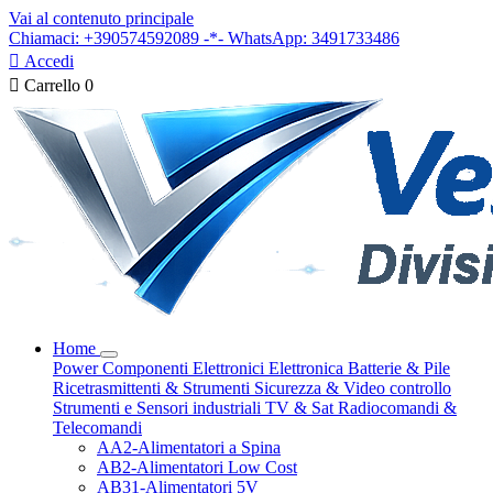
Vai al contenuto principale
Chiamaci: +390574592089 -*- WhatsApp: 3491733486

Accedi

Carrello
0
Home
Power
Componenti Elettronici
Elettronica
Batterie & Pile
Ricetrasmittenti & Strumenti
Sicurezza & Video controllo
Strumenti e Sensori industriali
TV & Sat
Radiocomandi &
Telecomandi
AA2-Alimentatori a Spina
AB2-Alimentatori Low Cost
AB31-Alimentatori 5V