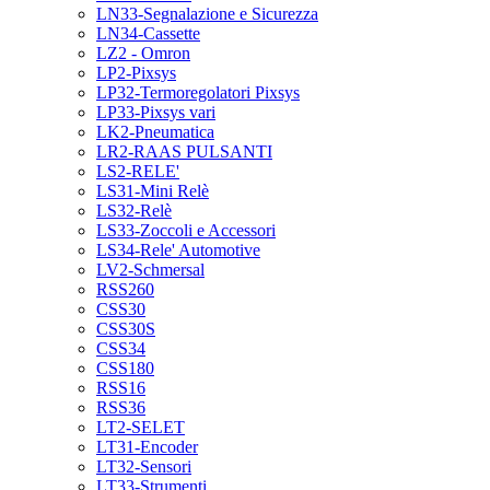
LN33-Segnalazione e Sicurezza
LN34-Cassette
LZ2 - Omron
LP2-Pixsys
LP32-Termoregolatori Pixsys
LP33-Pixsys vari
LK2-Pneumatica
LR2-RAAS PULSANTI
LS2-RELE'
LS31-Mini Relè
LS32-Relè
LS33-Zoccoli e Accessori
LS34-Rele' Automotive
LV2-Schmersal
RSS260
CSS30
CSS30S
CSS34
CSS180
RSS16
RSS36
LT2-SELET
LT31-Encoder
LT32-Sensori
LT33-Strumenti