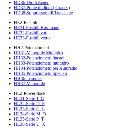
HD36-Diodi Zener
HD37-Ponte di diodi ( Graetz )
HD38-Soppressore di Transiente
HE2-Fusibili
HE31-Fusibili Bussmann
HE32-Fusibili vari
HE33-Fusibili vetro
HH2-Potenziometri
HH31-Manopole Multigiro
HH32-Potenziometri lineari
HH33-Potenziometri multigiro
HH34-Potenziometri per Autoradio
HH35-Potenziometri Speciali
HH36-Trimmer
HH37-Manopole
HL2-Powerblock
HL31-Serie 1_C
HL32-Serie D_F
HL33-Serie G_L
HL34-Serie M_O
HL35-Serie P_T
HL36-Serie U_X