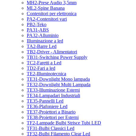
MH2-Prese Audio 3,5mm
ML2-Spine Banana
Contenitori per elettronica
PA2-Contenitori vari
PB2-Teko
PA31-ABS
PA32-Alluminio
Illuminazione a led
TA2-Barre Led
TB2-Driver - Alimentatori
TB31-Switching Power Supply
TC2-Faretti a Led
TD2-Fari a led
TE2-Illuminotecnica
TE31-Downlight Mono lampada
TE32-Downlight Multi Lampada
TE33-Illuminazione Esterni
TE34-Lampadari Industriali
TE35-Pannelli Led
TE36-Plafoniere Led
TE37-Proiettori a Binario
TE38-Proiettori per Esterni
TF2-Lampade Bulbi Strisce Tubi LED
TF31-Bulbi Classici Led
TF32-Bulbi Filamento Clear Led