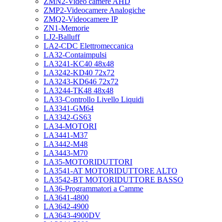
ZMN2-Video camere AHD
ZMP2-Videocamere Analogiche
ZMQ2-Videocamere IP
ZN1-Memorie
LJ2-Balluff
LA2-CDC Elettromeccanica
LA32-Contaimpulsi
LA3241-KC40 48x48
LA3242-KD40 72x72
LA3243-KD646 72x72
LA3244-TK48 48x48
LA33-Controllo Livello Liquidi
LA3341-GM64
LA3342-GS63
LA34-MOTORI
LA3441-M37
LA3442-M48
LA3443-M70
LA35-MOTORIDUTTORI
LA3541-AT MOTORIDUTTORE ALTO
LA3542-BT MOTORIDUTTORE BASSO
LA36-Programmatori a Camme
LA3641-4800
LA3642-4900
LA3643-4900DV