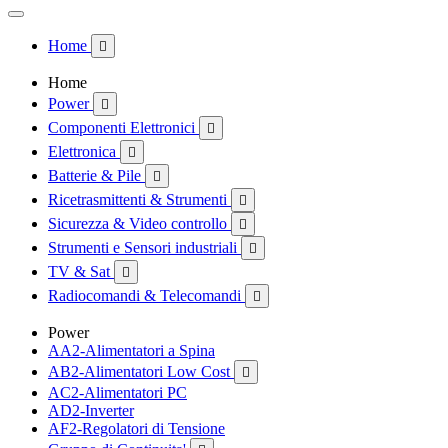
Home

Home
Power

Componenti Elettronici

Elettronica

Batterie & Pile

Ricetrasmittenti & Strumenti

Sicurezza & Video controllo

Strumenti e Sensori industriali

TV & Sat

Radiocomandi & Telecomandi

Power
AA2-Alimentatori a Spina
AB2-Alimentatori Low Cost

AC2-Alimentatori PC
AD2-Inverter
AF2-Regolatori di Tensione