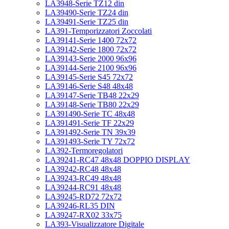
LA3948-Serie TZ12 din
LA39490-Serie TZ24 din
LA39491-Serie TZ25 din
LA391-Temporizzatori Zoccolati
LA39141-Serie 1400 72x72
LA39142-Serie 1800 72x72
LA39143-Serie 2000 96x96
LA39144-Serie 2100 96x96
LA39145-Serie S45 72x72
LA39146-Serie S48 48x48
LA39147-Serie TB48 22x29
LA39148-Serie TB80 22x29
LA391490-Serie TC 48x48
LA391491-Serie TF 22x29
LA391492-Serie TN 39x39
LA391493-Serie TY 72x72
LA392-Termoregolatori
LA39241-RC47 48x48 DOPPIO DISPLAY
LA39242-RC48 48x48
LA39243-RC49 48x48
LA39244-RC91 48x48
LA39245-RD72 72x72
LA39246-RL35 DIN
LA39247-RX02 33x75
LA393-Visualizzatore Digitale