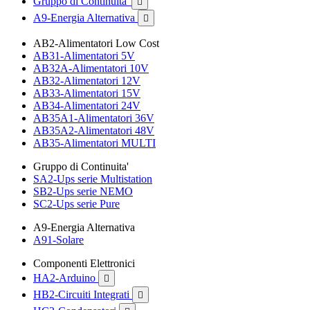
Gruppo di Continuita'

A9-Energia Alternativa

AB2-Alimentatori Low Cost
AB31-Alimentatori 5V
AB32A-Alimentatori 10V
AB32-Alimentatori 12V
AB33-Alimentatori 15V
AB34-Alimentatori 24V
AB35A1-Alimentatori 36V
AB35A2-Alimentatori 48V
AB35-Alimentatori MULTI
Gruppo di Continuita'
SA2-Ups serie Multistation
SB2-Ups serie NEMO
SC2-Ups serie Pure
A9-Energia Alternativa
A91-Solare
Componenti Elettronici
HA2-Arduino

HB2-Circuiti Integrati
