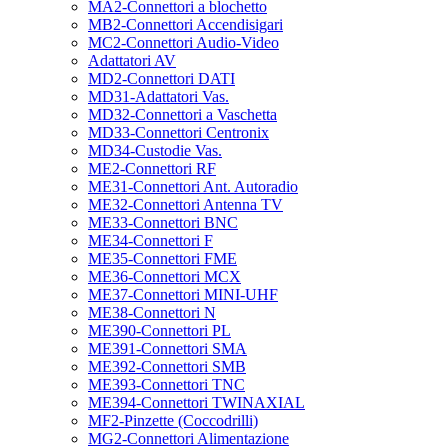
MA2-Connettori a blochetto
MB2-Connettori Accendisigari
MC2-Connettori Audio-Video
Adattatori AV
MD2-Connettori DATI
MD31-Adattatori Vas.
MD32-Connettori a Vaschetta
MD33-Connettori Centronix
MD34-Custodie Vas.
ME2-Connettori RF
ME31-Connettori Ant. Autoradio
ME32-Connettori Antenna TV
ME33-Connettori BNC
ME34-Connettori F
ME35-Connettori FME
ME36-Connettori MCX
ME37-Connettori MINI-UHF
ME38-Connettori N
ME390-Connettori PL
ME391-Connettori SMA
ME392-Connettori SMB
ME393-Connettori TNC
ME394-Connettori TWINAXIAL
MF2-Pinzette (Coccodrilli)
MG2-Connettori Alimentazione