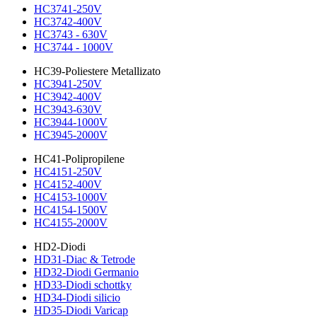
HC3741-250V
HC3742-400V
HC3743 - 630V
HC3744 - 1000V
HC39-Poliestere Metallizato
HC3941-250V
HC3942-400V
HC3943-630V
HC3944-1000V
HC3945-2000V
HC41-Polipropilene
HC4151-250V
HC4152-400V
HC4153-1000V
HC4154-1500V
HC4155-2000V
HD2-Diodi
HD31-Diac & Tetrode
HD32-Diodi Germanio
HD33-Diodi schottky
HD34-Diodi silicio
HD35-Diodi Varicap