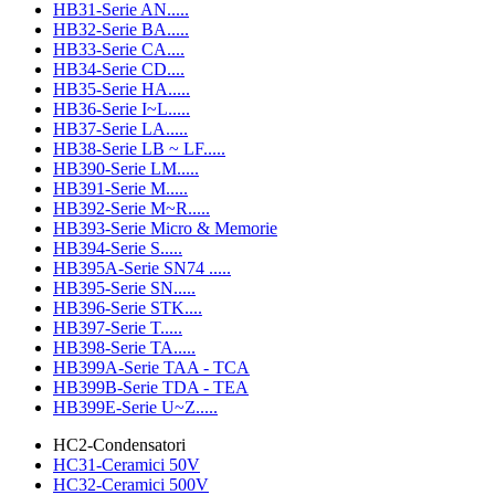
HB31-Serie AN.....
HB32-Serie BA.....
HB33-Serie CA....
HB34-Serie CD....
HB35-Serie HA.....
HB36-Serie I~L.....
HB37-Serie LA.....
HB38-Serie LB ~ LF.....
HB390-Serie LM.....
HB391-Serie M.....
HB392-Serie M~R.....
HB393-Serie Micro & Memorie
HB394-Serie S.....
HB395A-Serie SN74 .....
HB395-Serie SN.....
HB396-Serie STK....
HB397-Serie T.....
HB398-Serie TA.....
HB399A-Serie TAA - TCA
HB399B-Serie TDA - TEA
HB399E-Serie U~Z.....
HC2-Condensatori
HC31-Ceramici 50V
HC32-Ceramici 500V