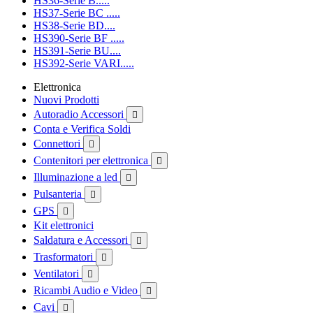
HS36-Serie B.....
HS37-Serie BC .....
HS38-Serie BD....
HS390-Serie BF .....
HS391-Serie BU....
HS392-Serie VARI.....
Elettronica
Nuovi Prodotti
Autoradio Accessori

Conta e Verifica Soldi
Connettori

Contenitori per elettronica

Illuminazione a led

Pulsanteria

GPS

Kit elettronici
Saldatura e Accessori

Trasformatori

Ventilatori

Ricambi Audio e Video

Cavi
