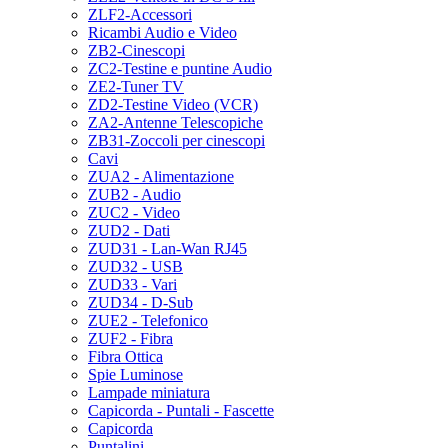
ZLF2-Accessori
Ricambi Audio e Video
ZB2-Cinescopi
ZC2-Testine e puntine Audio
ZE2-Tuner TV
ZD2-Testine Video (VCR)
ZA2-Antenne Telescopiche
ZB31-Zoccoli per cinescopi
Cavi
ZUA2 - Alimentazione
ZUB2 - Audio
ZUC2 - Video
ZUD2 - Dati
ZUD31 - Lan-Wan RJ45
ZUD32 - USB
ZUD33 - Vari
ZUD34 - D-Sub
ZUE2 - Telefonico
ZUF2 - Fibra
Fibra Ottica
Spie Luminose
Lampade miniatura
Capicorda - Puntali - Fascette
Capicorda
Puntalini