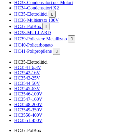
HC33-Condensatori per Motori
HC34-Condensatori X2
HC35-Elettrolitici

HC36-Multistrato 100V
HC37-PolBox

HC38-MULLARD
HC39-Poliestere Metallizato

HC40-Policarbonato
HC41-Polipropilene

HC35-Elettrolitici
HC3541-6,3V
HC3542-16V
HC3543-25V
HC3544-50V
HC3545-63V
HC3546-100V
HC3547-160V
HC3548-200V
HC3549-350V
HC3550-400V
HC3551-450V
HC37-PolBox