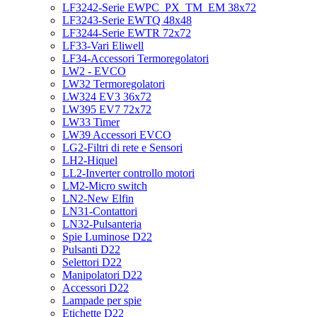
LF3242-Serie EWPC_PX_TM_EM 38x72
LF3243-Serie EWTQ 48x48
LF3244-Serie EWTR 72x72
LF33-Vari Eliwell
LF34-Accessori Termoregolatori
LW2 - EVCO
LW32 Termoregolatori
LW324 EV3 36x72
LW395 EV7 72x72
LW33 Timer
LW39 Accessori EVCO
LG2-Filtri di rete e Sensori
LH2-Hiquel
LL2-Inverter controllo motori
LM2-Micro switch
LN2-New Elfin
LN31-Contattori
LN32-Pulsanteria
Spie Luminose D22
Pulsanti D22
Selettori D22
Manipolatori D22
Accessori D22
Lampade per spie
Etichette D22