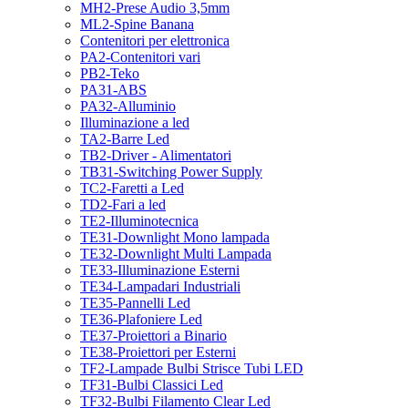
MH2-Prese Audio 3,5mm
ML2-Spine Banana
Contenitori per elettronica
PA2-Contenitori vari
PB2-Teko
PA31-ABS
PA32-Alluminio
Illuminazione a led
TA2-Barre Led
TB2-Driver - Alimentatori
TB31-Switching Power Supply
TC2-Faretti a Led
TD2-Fari a led
TE2-Illuminotecnica
TE31-Downlight Mono lampada
TE32-Downlight Multi Lampada
TE33-Illuminazione Esterni
TE34-Lampadari Industriali
TE35-Pannelli Led
TE36-Plafoniere Led
TE37-Proiettori a Binario
TE38-Proiettori per Esterni
TF2-Lampade Bulbi Strisce Tubi LED
TF31-Bulbi Classici Led
TF32-Bulbi Filamento Clear Led