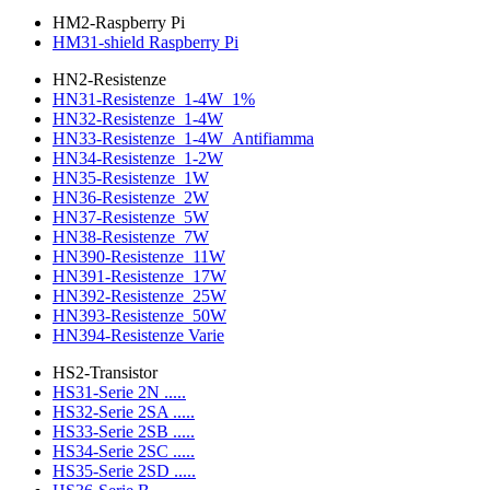
HM2-Raspberry Pi
HM31-shield Raspberry Pi
HN2-Resistenze
HN31-Resistenze_1-4W_1%
HN32-Resistenze_1-4W
HN33-Resistenze_1-4W_Antifiamma
HN34-Resistenze_1-2W
HN35-Resistenze_1W
HN36-Resistenze_2W
HN37-Resistenze_5W
HN38-Resistenze_7W
HN390-Resistenze_11W
HN391-Resistenze_17W
HN392-Resistenze_25W
HN393-Resistenze_50W
HN394-Resistenze Varie
HS2-Transistor
HS31-Serie 2N .....
HS32-Serie 2SA .....
HS33-Serie 2SB .....
HS34-Serie 2SC .....
HS35-Serie 2SD .....