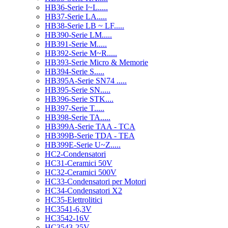
HB36-Serie I~L.....
HB37-Serie LA.....
HB38-Serie LB ~ LF.....
HB390-Serie LM.....
HB391-Serie M.....
HB392-Serie M~R.....
HB393-Serie Micro & Memorie
HB394-Serie S.....
HB395A-Serie SN74 .....
HB395-Serie SN.....
HB396-Serie STK....
HB397-Serie T.....
HB398-Serie TA.....
HB399A-Serie TAA - TCA
HB399B-Serie TDA - TEA
HB399E-Serie U~Z.....
HC2-Condensatori
HC31-Ceramici 50V
HC32-Ceramici 500V
HC33-Condensatori per Motori
HC34-Condensatori X2
HC35-Elettrolitici
HC3541-6,3V
HC3542-16V
HC3543-25V