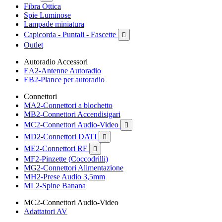
Fibra Ottica
Spie Luminose
Lampade miniatura
Capicorda - Puntali - Fascette

Outlet
Autoradio Accessori
EA2-Antenne Autoradio
EB2-Plance per autoradio
Connettori
MA2-Connettori a blochetto
MB2-Connettori Accendisigari
MC2-Connettori Audio-Video

MD2-Connettori DATI

ME2-Connettori RF

MF2-Pinzette (Coccodrilli)
MG2-Connettori Alimentazione
MH2-Prese Audio 3,5mm
ML2-Spine Banana
MC2-Connettori Audio-Video
Adattatori AV