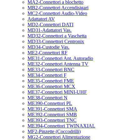
MA2-Connettori a blochetto
MB2-Connettori Accendisigari
MC2-Connettori Audio-Video
Adattatori AV
MD2-Connettori DATI
MD31-Adattatori Vas.
MD32-Connettori a Vaschetta
MD33-Connettori Centronix
MD34-Custodie Vas.
ME2-Connettori RF
ME31-Connettori Ant. Autoradio
ME32-Connettori Antenna TV
ME33-Connettori BNC
ME34-Connettori F
ME35-Connettori FME
ME36-Connettori MCX
ME37-Connettori MINI-UHF
ME38-Connettori N
ME390-Connettori PL
ME391-Connettori SMA
ME392-Connettori SMB
ME393-Connettori TNC
ME394-Connettori TWINAXIAL
MF2-Pinzette (Coccodrilli)
MG2-Connettori Alimentazione