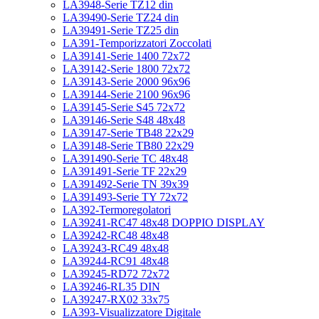
LA3948-Serie TZ12 din
LA39490-Serie TZ24 din
LA39491-Serie TZ25 din
LA391-Temporizzatori Zoccolati
LA39141-Serie 1400 72x72
LA39142-Serie 1800 72x72
LA39143-Serie 2000 96x96
LA39144-Serie 2100 96x96
LA39145-Serie S45 72x72
LA39146-Serie S48 48x48
LA39147-Serie TB48 22x29
LA39148-Serie TB80 22x29
LA391490-Serie TC 48x48
LA391491-Serie TF 22x29
LA391492-Serie TN 39x39
LA391493-Serie TY 72x72
LA392-Termoregolatori
LA39241-RC47 48x48 DOPPIO DISPLAY
LA39242-RC48 48x48
LA39243-RC49 48x48
LA39244-RC91 48x48
LA39245-RD72 72x72
LA39246-RL35 DIN
LA39247-RX02 33x75
LA393-Visualizzatore Digitale