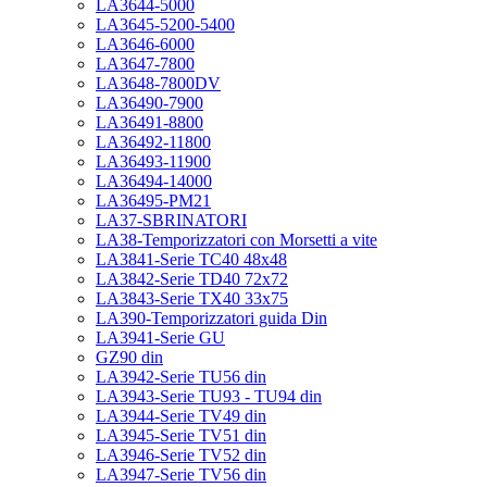
LA3644-5000
LA3645-5200-5400
LA3646-6000
LA3647-7800
LA3648-7800DV
LA36490-7900
LA36491-8800
LA36492-11800
LA36493-11900
LA36494-14000
LA36495-PM21
LA37-SBRINATORI
LA38-Temporizzatori con Morsetti a vite
LA3841-Serie TC40 48x48
LA3842-Serie TD40 72x72
LA3843-Serie TX40 33x75
LA390-Temporizzatori guida Din
LA3941-Serie GU
GZ90 din
LA3942-Serie TU56 din
LA3943-Serie TU93 - TU94 din
LA3944-Serie TV49 din
LA3945-Serie TV51 din
LA3946-Serie TV52 din
LA3947-Serie TV56 din