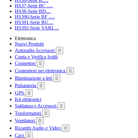
HS36-Serie B.....
HS37-Serie BC .....
HS38-Serie BD....
HS390-Serie BF .....
HS391-Serie BU....
HS392-Serie VARI.....
Elettronica
Nuovi Prodotti
Autoradio Accessori

Conta e Verifica Soldi
Connettori

Contenitori per elettronica

Illuminazione a led

Pulsanteria

GPS

Kit elettronici
Saldatura e Accessori

Trasformatori

Ventilatori

Ricambi Audio e Video

Cavi
