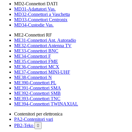
MD2-Connettori DATI
MD31-Adattatori Vas.
MD32-Connettori a Vaschetta
MD33-Connettori Centronix
MD34-Custodie Vas.
ME2-Connettori RF
ME31-Connettori Ant. Autoradio
ME32-Connettori Antenna TV
ME33-Connettori BNC
ME34-Connettori F
ME35-Connettori FME
ME36-Connettori MCX
ME37-Connettori MINI-UHF
ME38-Connettori N
ME390-Connettori PL
ME391-Connettori SMA
ME392-Connettori SMB
ME393-Connettori TNC
ME394-Connettori TWINAXIAL
Contenitori per elettronica
PA2-Contenitori vari
PB2-Teko
