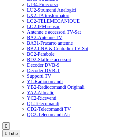
LT34-Finecorsa
LU2-Strumenti Analogici
LX2-TA trasformatori
LQ2-TELEMECANIQUE
LO2-IFM sensor
Antenne e accessori TV-Sat
BA2-Antenne TV
BA31-Fracarro antenne
BB2-LNB & Centralini TV Sat
BC2-Parabole
BD2-Staffe e accessori
Decoder DVB-S
Decoder DVB-T
Supporti TV
Y1-Radiocomandi
YB2-Radiocomandi Originali
YA2-Allmatic
YC2-Riceventi
Q1-Telecomandi
QD2-Telecomandi TV
QC2-Telecomandi Air


Tutto