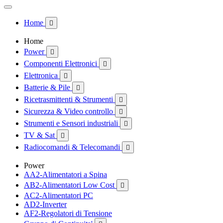
Home

Home
Power

Componenti Elettronici

Elettronica

Batterie & Pile

Ricetrasmittenti & Strumenti

Sicurezza & Video controllo

Strumenti e Sensori industriali

TV & Sat

Radiocomandi & Telecomandi

Power
AA2-Alimentatori a Spina
AB2-Alimentatori Low Cost

AC2-Alimentatori PC
AD2-Inverter
AF2-Regolatori di Tensione