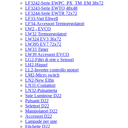
LF3242-Serie EWPC_PX_TM_EM 38x72
LF3243-Serie EWTQ 48x48
LF3244-Serie EWTR 72x72
LF33-Vari Eliwell
LF34-Accessori Termoregolatori
LW2 - EVCO
LW32 Termoregolatori
LW324 EV3 36x72
LW395 EV7 72x72
LW33 Timer
LW39 Accessori EVCO
LG2-Filtri di rete e Sensori
LH2-Hiquel
LL2-Inverter controllo motori
LM2-Micro switch
LN2-New Elfin
LN31-Contattori
LN32-Pulsanteria
Spie Luminose D22
Pulsanti D22
Selettori D22
Manipolatori D22
Accessori D22
Lampade per spie
Etichette D22