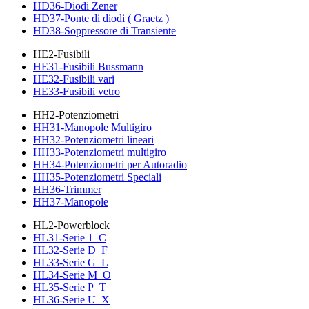
HD36-Diodi Zener
HD37-Ponte di diodi ( Graetz )
HD38-Soppressore di Transiente
HE2-Fusibili
HE31-Fusibili Bussmann
HE32-Fusibili vari
HE33-Fusibili vetro
HH2-Potenziometri
HH31-Manopole Multigiro
HH32-Potenziometri lineari
HH33-Potenziometri multigiro
HH34-Potenziometri per Autoradio
HH35-Potenziometri Speciali
HH36-Trimmer
HH37-Manopole
HL2-Powerblock
HL31-Serie 1_C
HL32-Serie D_F
HL33-Serie G_L
HL34-Serie M_O
HL35-Serie P_T
HL36-Serie U_X