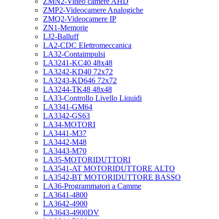
ZMN2-Video camere AHD
ZMP2-Videocamere Analogiche
ZMQ2-Videocamere IP
ZN1-Memorie
LJ2-Balluff
LA2-CDC Elettromeccanica
LA32-Contaimpulsi
LA3241-KC40 48x48
LA3242-KD40 72x72
LA3243-KD646 72x72
LA3244-TK48 48x48
LA33-Controllo Livello Liquidi
LA3341-GM64
LA3342-GS63
LA34-MOTORI
LA3441-M37
LA3442-M48
LA3443-M70
LA35-MOTORIDUTTORI
LA3541-AT MOTORIDUTTORE ALTO
LA3542-BT MOTORIDUTTORE BASSO
LA36-Programmatori a Camme
LA3641-4800
LA3642-4900
LA3643-4900DV