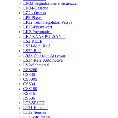
LN33-Segnalazione e Sicurezza
LN34-Cassette
LZ2 - Omron
LP2-Pixsys
LP32-Termoregolatori Pixsys
LP33-Pixsys vari
LK2-Pneumatica
LR2-RAAS PULSANTI
LS2-RELE'
LS31-Mini Relè
LS32-Relè
LS33-Zoccoli e Accessori
LS34-Rele' Automotive
LV2-Schmersal
RSS260
CSS30
CSS30S
CSS34
CSS180
RSS16
RSS36
LT2-SELET
LT31-Encoder
LT32-Sensori
LT33-Strumenti