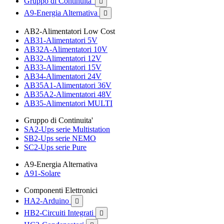
Gruppo di Continuita'

A9-Energia Alternativa

AB2-Alimentatori Low Cost
AB31-Alimentatori 5V
AB32A-Alimentatori 10V
AB32-Alimentatori 12V
AB33-Alimentatori 15V
AB34-Alimentatori 24V
AB35A1-Alimentatori 36V
AB35A2-Alimentatori 48V
AB35-Alimentatori MULTI
Gruppo di Continuita'
SA2-Ups serie Multistation
SB2-Ups serie NEMO
SC2-Ups serie Pure
A9-Energia Alternativa
A91-Solare
Componenti Elettronici
HA2-Arduino

HB2-Circuiti Integrati
