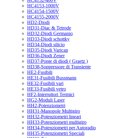
HC4152-400V
HC4153-1000V
HC4154-1500V
HC4155-2000V
HD2-Diodi
HD31-Diac & Tetrode
HD32-Diodi Germanio
HD33-Diodi schottky
HD34-Diodi silicio
HD35-Diodi Varicap
HD36-Diodi Zener
HD37-Ponte di diodi ( Graetz )
HD38-Soppressore di Transiente
HE2-Fusibili
HE31-Fusibili Bussmann
HE32-Fusibili vari
HE33-Fusibili vetro
HF2-Interruttori Termici
HG2-Moduli Laser
HH2-Potenziometri
HH31-Manopole Multigiro
HH32-Potenziometri lineari
HH33-Potenziometri multigiro
HH34-Potenziometri per Autoradio
HH35-Potenziometri Speciali