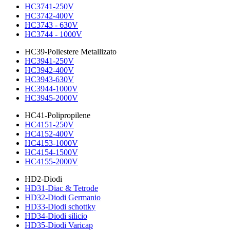
HC3741-250V
HC3742-400V
HC3743 - 630V
HC3744 - 1000V
HC39-Poliestere Metallizato
HC3941-250V
HC3942-400V
HC3943-630V
HC3944-1000V
HC3945-2000V
HC41-Polipropilene
HC4151-250V
HC4152-400V
HC4153-1000V
HC4154-1500V
HC4155-2000V
HD2-Diodi
HD31-Diac & Tetrode
HD32-Diodi Germanio
HD33-Diodi schottky
HD34-Diodi silicio
HD35-Diodi Varicap