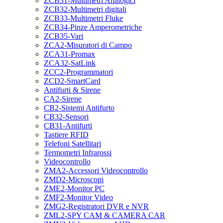
ZCB31-Multimetri Analogici
ZCB32-Multimetri digitali
ZCB33-Multimetri Fluke
ZCB34-Pinze Amperometriche
ZCB35-Vari
ZCA2-Misuratori di Campo
ZCA31-Promax
ZCA32-SatLink
ZCC2-Programmatori
ZCD2-SmartCard
Antifurti & Sirene
CA2-Sirene
CB2-Sistemi Antifurto
CB32-Sensori
CB31-Antifurti
Tastiere RFID
Telefoni Satellitari
Termometri Infrarossi
Videocontrollo
ZMA2-Accessori Videocontrollo
ZMD2-Microscopi
ZME2-Monitor PC
ZMF2-Monitor Video
ZMG2-Registratori DVR e NVR
ZML2-SPY CAM & CAMERA CAR