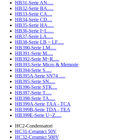
HB31-Serie AN.....
HB32-Serie BA.....
HB33-Serie CA....
HB34-Serie CD....
HB35-Serie HA.....
HB36-Serie I~L.....
HB37-Serie LA.....
HB38-Serie LB ~ LF.....
HB390-Serie LM.....
HB391-Serie M.....
HB392-Serie M~R.....
HB393-Serie Micro & Memorie
HB394-Serie S.....
HB395A-Serie SN74 .....
HB395-Serie SN.....
HB396-Serie STK....
HB397-Serie T.....
HB398-Serie TA.....
HB399A-Serie TAA - TCA
HB399B-Serie TDA - TEA
HB399E-Serie U~Z.....
HC2-Condensatori
HC31-Ceramici 50V
HC32-Ceramici 500V