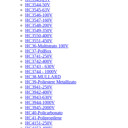
HC3544-50V
HC3545-63V
HC3546-100V
HC3547-160V
HC3548-200V
HC3549-350V
HC3550-400V
HC3551-450V
HC36-Multistrato 100V
HC37-PolBox
HC3741-250V
HC3742-400V
HC3743 - 630V
HC3744 - 1000V
HC38-MULLARD
HC39-Poliestere Metallizato
HC3941-250V
HC3942-400V
HC3943-630V
HC3944-1000V
HC3945-2000V
HC40-Policarbonato
HC41-Polipropilene
HC4151-250V