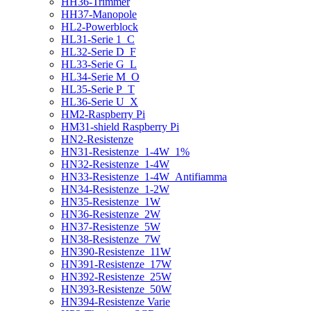
HH36-Trimmer
HH37-Manopole
HL2-Powerblock
HL31-Serie 1_C
HL32-Serie D_F
HL33-Serie G_L
HL34-Serie M_O
HL35-Serie P_T
HL36-Serie U_X
HM2-Raspberry Pi
HM31-shield Raspberry Pi
HN2-Resistenze
HN31-Resistenze_1-4W_1%
HN32-Resistenze_1-4W
HN33-Resistenze_1-4W_Antifiamma
HN34-Resistenze_1-2W
HN35-Resistenze_1W
HN36-Resistenze_2W
HN37-Resistenze_5W
HN38-Resistenze_7W
HN390-Resistenze_11W
HN391-Resistenze_17W
HN392-Resistenze_25W
HN393-Resistenze_50W
HN394-Resistenze Varie