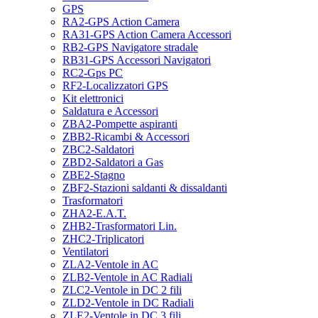
GPS
RA2-GPS Action Camera
RA31-GPS Action Camera Accessori
RB2-GPS Navigatore stradale
RB31-GPS Accessori Navigatori
RC2-Gps PC
RF2-Localizzatori GPS
Kit elettronici
Saldatura e Accessori
ZBA2-Pompette aspiranti
ZBB2-Ricambi & Accessori
ZBC2-Saldatori
ZBD2-Saldatori a Gas
ZBE2-Stagno
ZBF2-Stazioni saldanti & dissaldanti
Trasformatori
ZHA2-E.A.T.
ZHB2-Trasformatori Lin.
ZHC2-Triplicatori
Ventilatori
ZLA2-Ventole in AC
ZLB2-Ventole in AC Radiali
ZLC2-Ventole in DC 2 fili
ZLD2-Ventole in DC Radiali
ZLE2-Ventole in DC 3 fili