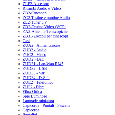
ZLF2-Accessori
Ricambi Audio e Video
ZB2-Cinescopi
ZC2-Testine e puntine Audio
ZE2-Tuner TV
ZD2-Testine Video (VCR)
ZA2-Antenne Telescopiche
ZB31-Zoccoli per cinescopi
Cavi
ZUA2 - Alimentazione
ZUB2 - Audio
ZUC2 - Video
ZUD2 - Dati
ZUD31 - Lan-Wan RJ45
ZUD32 - USB
ZUD33 - Vari
ZUD34 - D-Sub
ZUE2 - Telefonico
ZUF2 - Fibra
Fibra Ottica
Spie Luminose
Lampade miniatura
Capicorda - Puntali - Fascette
Capicorda
Puntalini