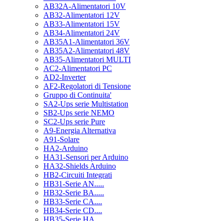
AB32A-Alimentatori 10V
AB32-Alimentatori 12V
AB33-Alimentatori 15V
AB34-Alimentatori 24V
AB35A1-Alimentatori 36V
AB35A2-Alimentatori 48V
AB35-Alimentatori MULTI
AC2-Alimentatori PC
AD2-Inverter
AF2-Regolatori di Tensione
Gruppo di Continuita'
SA2-Ups serie Multistation
SB2-Ups serie NEMO
SC2-Ups serie Pure
A9-Energia Alternativa
A91-Solare
HA2-Arduino
HA31-Sensori per Arduino
HA32-Shields Arduino
HB2-Circuiti Integrati
HB31-Serie AN.....
HB32-Serie BA.....
HB33-Serie CA....
HB34-Serie CD....
HB35-Serie HA.....