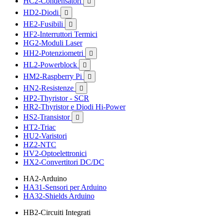
HC2-Condensatori

HD2-Diodi

HE2-Fusibili

HF2-Interruttori Termici
HG2-Moduli Laser
HH2-Potenziometri

HL2-Powerblock

HM2-Raspberry Pi

HN2-Resistenze

HP2-Thyristor - SCR
HR2-Thyristor e Diodi Hi-Power
HS2-Transistor

HT2-Triac
HU2-Varistori
HZ2-NTC
HV2-Optoelettronici
HX2-Convertitori DC/DC
HA2-Arduino
HA31-Sensori per Arduino
HA32-Shields Arduino
HB2-Circuiti Integrati