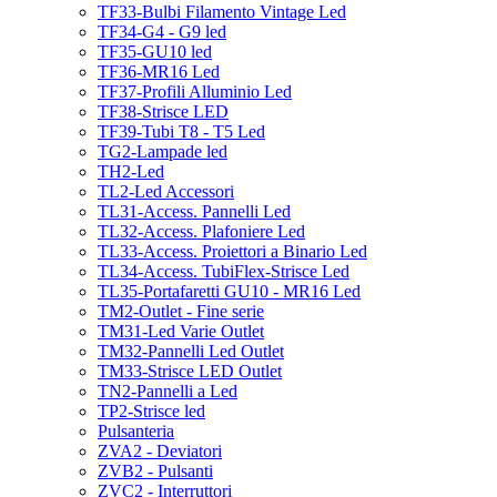
TF33-Bulbi Filamento Vintage Led
TF34-G4 - G9 led
TF35-GU10 led
TF36-MR16 Led
TF37-Profili Alluminio Led
TF38-Strisce LED
TF39-Tubi T8 - T5 Led
TG2-Lampade led
TH2-Led
TL2-Led Accessori
TL31-Access. Pannelli Led
TL32-Access. Plafoniere Led
TL33-Access. Proiettori a Binario Led
TL34-Access. TubiFlex-Strisce Led
TL35-Portafaretti GU10 - MR16 Led
TM2-Outlet - Fine serie
TM31-Led Varie Outlet
TM32-Pannelli Led Outlet
TM33-Strisce LED Outlet
TN2-Pannelli a Led
TP2-Strisce led
Pulsanteria
ZVA2 - Deviatori
ZVB2 - Pulsanti
ZVC2 - Interruttori