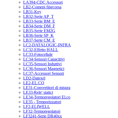
LA394-CDC Accessori
LB2-Comepi finecorsa
LB31-Key
LB32-Serie AP_T
LB33-Serie BM_E
LB34-Serie DM_F
LB35-Serie EM2G
LB36-Serie SP_K
LB37-Serie CM_E
LC2-DATALOGIC-INFRA
LC32-Effetto HALL
LC33-Fotocellule
LC34-Sensori Capacitivi
LC35-Sensori Induttivi
LC36-Sensori Magnetici
LC37-Accessori Sensori
LD2-Datexel
LE2-EL.CO
LE31-Convertitori di misura
LE33-Rele' statici
LE34-Termoregolatori El.co
LE35 - Temporizzatori
LF2-ELIWELL
LF32-Termoregolatori
LF3241-Serie DR40xx