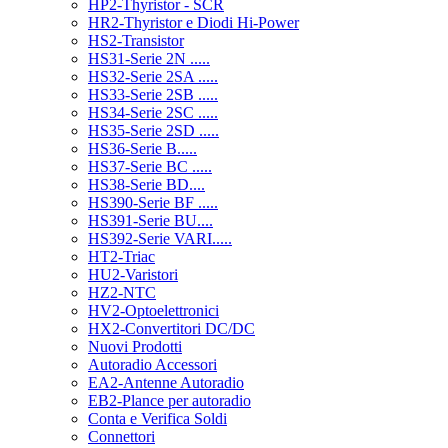
HP2-Thyristor - SCR
HR2-Thyristor e Diodi Hi-Power
HS2-Transistor
HS31-Serie 2N .....
HS32-Serie 2SA .....
HS33-Serie 2SB .....
HS34-Serie 2SC .....
HS35-Serie 2SD .....
HS36-Serie B.....
HS37-Serie BC .....
HS38-Serie BD....
HS390-Serie BF .....
HS391-Serie BU....
HS392-Serie VARI.....
HT2-Triac
HU2-Varistori
HZ2-NTC
HV2-Optoelettronici
HX2-Convertitori DC/DC
Nuovi Prodotti
Autoradio Accessori
EA2-Antenne Autoradio
EB2-Plance per autoradio
Conta e Verifica Soldi
Connettori