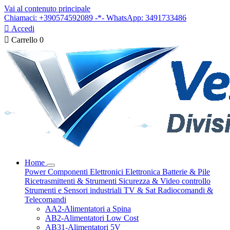
Vai al contenuto principale
Chiamaci: +390574592089 -*- WhatsApp: 3491733486

Accedi

Carrello
0
Home
Power
Componenti Elettronici
Elettronica
Batterie & Pile
Ricetrasmittenti & Strumenti
Sicurezza & Video controllo
Strumenti e Sensori industriali
TV & Sat
Radiocomandi &
Telecomandi
AA2-Alimentatori a Spina
AB2-Alimentatori Low Cost
AB31-Alimentatori 5V