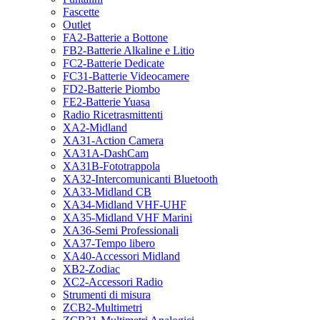
Fascette
Outlet
FA2-Batterie a Bottone
FB2-Batterie Alkaline e Litio
FC2-Batterie Dedicate
FC31-Batterie Videocamere
FD2-Batterie Piombo
FE2-Batterie Yuasa
Radio Ricetrasmittenti
XA2-Midland
XA31-Action Camera
XA31A-DashCam
XA31B-Fototrappola
XA32-Intercomunicanti Bluetooth
XA33-Midland CB
XA34-Midland VHF-UHF
XA35-Midland VHF Marini
XA36-Semi Professionali
XA37-Tempo libero
XA40-Accessori Midland
XB2-Zodiac
XC2-Accessori Radio
Strumenti di misura
ZCB2-Multimetri