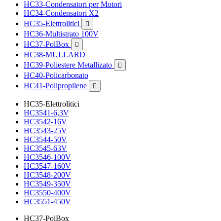
HC33-Condensatori per Motori
HC34-Condensatori X2
HC35-Elettrolitici

HC36-Multistrato 100V
HC37-PolBox

HC38-MULLARD
HC39-Poliestere Metallizato

HC40-Policarbonato
HC41-Polipropilene

HC35-Elettrolitici
HC3541-6,3V
HC3542-16V
HC3543-25V
HC3544-50V
HC3545-63V
HC3546-100V
HC3547-160V
HC3548-200V
HC3549-350V
HC3550-400V
HC3551-450V
HC37-PolBox