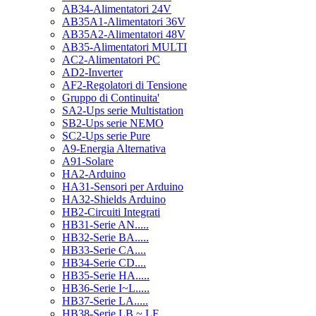
AB34-Alimentatori 24V
AB35A1-Alimentatori 36V
AB35A2-Alimentatori 48V
AB35-Alimentatori MULTI
AC2-Alimentatori PC
AD2-Inverter
AF2-Regolatori di Tensione
Gruppo di Continuita'
SA2-Ups serie Multistation
SB2-Ups serie NEMO
SC2-Ups serie Pure
A9-Energia Alternativa
A91-Solare
HA2-Arduino
HA31-Sensori per Arduino
HA32-Shields Arduino
HB2-Circuiti Integrati
HB31-Serie AN.....
HB32-Serie BA.....
HB33-Serie CA....
HB34-Serie CD....
HB35-Serie HA.....
HB36-Serie I~L.....
HB37-Serie LA.....
HB38-Serie LB ~ LF.....