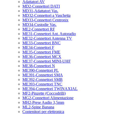
Adattatori AV
MD2-Connettori DATI
MD31-Adattatori Vas.
MD32-Connettori a Vaschetta
MD33-Connettori Centronix
MD34-Custodie Vas.
ME2-Connettori RF
ME31-Connettori Ant. Autoradio
ME32-Connettori Antenna TV
ME33-Connettori BNC
ME34-Connettori F
ME35-Connettori FME
ME36-Connettori MCX
ME37-Connettori MINI-UHF
ME38-Connettori N
ME390-Connettori PL
ME391-Connettori SMA
ME392-Connettori SMB
ME393-Connettori TNC
ME394-Connettori TWINAXIAL
MF2-Pinzette (Coccodrilli)
MG2-Connettori Alimentazione
MH2-Prese Audio 3,5mm
ML2-Spine Banana
Contenitori per elettronica