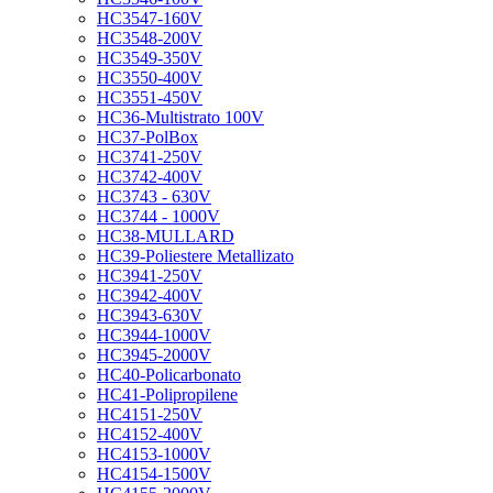
HC3547-160V
HC3548-200V
HC3549-350V
HC3550-400V
HC3551-450V
HC36-Multistrato 100V
HC37-PolBox
HC3741-250V
HC3742-400V
HC3743 - 630V
HC3744 - 1000V
HC38-MULLARD
HC39-Poliestere Metallizato
HC3941-250V
HC3942-400V
HC3943-630V
HC3944-1000V
HC3945-2000V
HC40-Policarbonato
HC41-Polipropilene
HC4151-250V
HC4152-400V
HC4153-1000V
HC4154-1500V