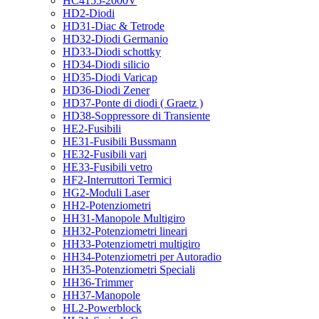
HC4155-2000V
HD2-Diodi
HD31-Diac & Tetrode
HD32-Diodi Germanio
HD33-Diodi schottky
HD34-Diodi silicio
HD35-Diodi Varicap
HD36-Diodi Zener
HD37-Ponte di diodi ( Graetz )
HD38-Soppressore di Transiente
HE2-Fusibili
HE31-Fusibili Bussmann
HE32-Fusibili vari
HE33-Fusibili vetro
HF2-Interruttori Termici
HG2-Moduli Laser
HH2-Potenziometri
HH31-Manopole Multigiro
HH32-Potenziometri lineari
HH33-Potenziometri multigiro
HH34-Potenziometri per Autoradio
HH35-Potenziometri Speciali
HH36-Trimmer
HH37-Manopole
HL2-Powerblock