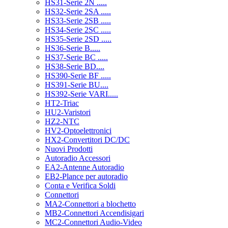
HS31-Serie 2N .....
HS32-Serie 2SA .....
HS33-Serie 2SB .....
HS34-Serie 2SC .....
HS35-Serie 2SD .....
HS36-Serie B.....
HS37-Serie BC .....
HS38-Serie BD....
HS390-Serie BF .....
HS391-Serie BU....
HS392-Serie VARI.....
HT2-Triac
HU2-Varistori
HZ2-NTC
HV2-Optoelettronici
HX2-Convertitori DC/DC
Nuovi Prodotti
Autoradio Accessori
EA2-Antenne Autoradio
EB2-Plance per autoradio
Conta e Verifica Soldi
Connettori
MA2-Connettori a blochetto
MB2-Connettori Accendisigari
MC2-Connettori Audio-Video