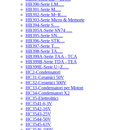
HB390-Serie LM.....
HB391-Serie M.....
HB392-Serie M~R.....
HB393-Serie Micro & Memorie
HB394-Serie S.....
HB395A-Serie SN74 .....
HB395-Serie SN.....
HB396-Serie STK....
HB397-Serie T.....
HB398-Serie TA.....
HB399A-Serie TAA - TCA
HB399B-Serie TDA - TEA
HB399E-Serie U~Z.....
HC2-Condensatori
HC31-Ceramici 50V
HC32-Ceramici 500V
HC33-Condensatori per Motori
HC34-Condensatori X2
HC35-Elettrolitici
HC3541-6,3V
HC3542-16V
HC3543-25V
HC3544-50V
HC3545-63V
HC3546-100V