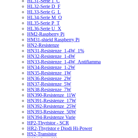
HL31-Serie 1_C
HL32-Serie D_F
HL33-Serie G_L
HL34-Serie M_O
HL35-Serie P_T
HL36-Serie U_X
HM2-Raspberry Pi
HM31-shield Raspberry Pi
HN2-Resistenze
HN31-Resistenze_1-4W_1%
HN32-Resistenze_1-4W
HN33-Resistenze_1-4W_Antifiamma
HN34-Resistenze_1-2W
HN35-Resistenze_1W
HN36-Resistenze_2W
HN37-Resistenze_5W
HN38-Resistenze_7W
HN390-Resistenze_11W
HN391-Resistenze_17W
HN392-Resistenze_25W
HN393-Resistenze_50W
HN394-Resistenze Varie
HP2-Thyristor - SCR
HR2-Thyristor e Diodi Hi-Power
HS2-Transistor