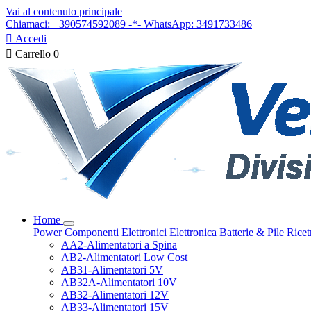
Vai al contenuto principale
Chiamaci: +390574592089 -*- WhatsApp: 3491733486

Accedi

Carrello
0
Home
Power
Componenti Elettronici
Elettronica
Batterie & Pile
Ricet
AA2-Alimentatori a Spina
AB2-Alimentatori Low Cost
AB31-Alimentatori 5V
AB32A-Alimentatori 10V
AB32-Alimentatori 12V
AB33-Alimentatori 15V