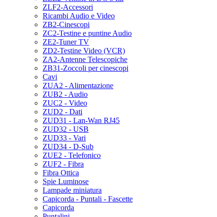
ZLF2-Accessori
Ricambi Audio e Video
ZB2-Cinescopi
ZC2-Testine e puntine Audio
ZE2-Tuner TV
ZD2-Testine Video (VCR)
ZA2-Antenne Telescopiche
ZB31-Zoccoli per cinescopi
Cavi
ZUA2 - Alimentazione
ZUB2 - Audio
ZUC2 - Video
ZUD2 - Dati
ZUD31 - Lan-Wan RJ45
ZUD32 - USB
ZUD33 - Vari
ZUD34 - D-Sub
ZUE2 - Telefonico
ZUF2 - Fibra
Fibra Ottica
Spie Luminose
Lampade miniatura
Capicorda - Puntali - Fascette
Capicorda
Puntalini