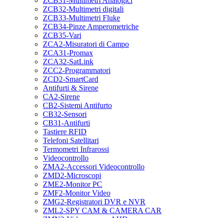
ZCB31-Multimetri Analogici
ZCB32-Multimetri digitali
ZCB33-Multimetri Fluke
ZCB34-Pinze Amperometriche
ZCB35-Vari
ZCA2-Misuratori di Campo
ZCA31-Promax
ZCA32-SatLink
ZCC2-Programmatori
ZCD2-SmartCard
Antifurti & Sirene
CA2-Sirene
CB2-Sistemi Antifurto
CB32-Sensori
CB31-Antifurti
Tastiere RFID
Telefoni Satellitari
Termometri Infrarossi
Videocontrollo
ZMA2-Accessori Videocontrollo
ZMD2-Microscopi
ZME2-Monitor PC
ZMF2-Monitor Video
ZMG2-Registratori DVR e NVR
ZML2-SPY CAM & CAMERA CAR