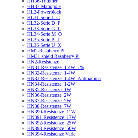
HH36-Trimmer
HH37-Manopole
HL2-Powerblock
HL31-Serie 1_C
HL32-Serie D_F
HL33-Serie G_L
HL34-Serie M_O
HL35-Serie P_T
HL36-Serie U_X
HM2-Raspberry Pi
HM31-shield Raspberry Pi
HN2-Resistenze
HN31-Resistenze_1-4W_1%
HN32-Resistenze_1-4W
HN33-Resistenze_1-4W_Antifiamma
HN34-Resistenze_1-2W
HN35-Resistenze_1W
HN36-Resistenze_2W
HN37-Resistenze_5W
HN38-Resistenze_7W
HN390-Resistenze_11W
HN391-Resistenze_17W
HN392-Resistenze_25W
HN393-Resistenze_50W
HN394-Resistenze Varie