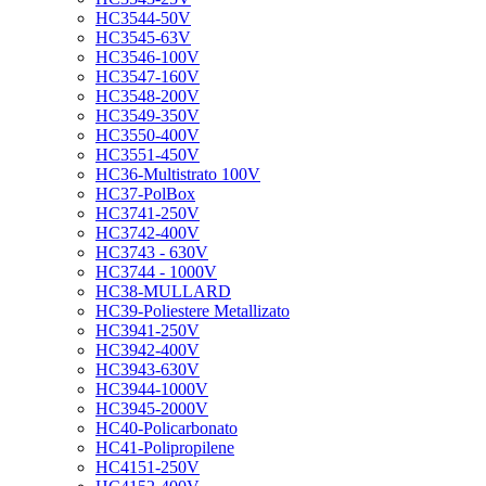
HC3544-50V
HC3545-63V
HC3546-100V
HC3547-160V
HC3548-200V
HC3549-350V
HC3550-400V
HC3551-450V
HC36-Multistrato 100V
HC37-PolBox
HC3741-250V
HC3742-400V
HC3743 - 630V
HC3744 - 1000V
HC38-MULLARD
HC39-Poliestere Metallizato
HC3941-250V
HC3942-400V
HC3943-630V
HC3944-1000V
HC3945-2000V
HC40-Policarbonato
HC41-Polipropilene
HC4151-250V