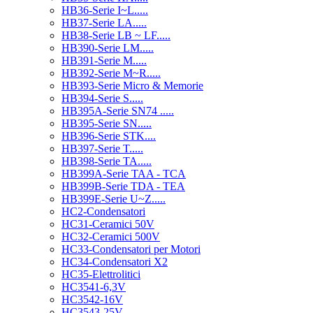
HB36-Serie I~L.....
HB37-Serie LA.....
HB38-Serie LB ~ LF.....
HB390-Serie LM.....
HB391-Serie M.....
HB392-Serie M~R.....
HB393-Serie Micro & Memorie
HB394-Serie S.....
HB395A-Serie SN74 .....
HB395-Serie SN.....
HB396-Serie STK....
HB397-Serie T.....
HB398-Serie TA.....
HB399A-Serie TAA - TCA
HB399B-Serie TDA - TEA
HB399E-Serie U~Z.....
HC2-Condensatori
HC31-Ceramici 50V
HC32-Ceramici 500V
HC33-Condensatori per Motori
HC34-Condensatori X2
HC35-Elettrolitici
HC3541-6,3V
HC3542-16V
HC3543-25V