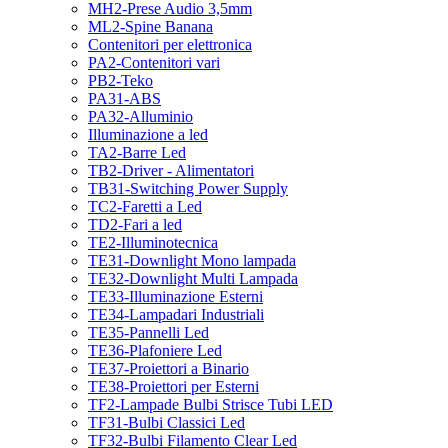
MH2-Prese Audio 3,5mm
ML2-Spine Banana
Contenitori per elettronica
PA2-Contenitori vari
PB2-Teko
PA31-ABS
PA32-Alluminio
Illuminazione a led
TA2-Barre Led
TB2-Driver - Alimentatori
TB31-Switching Power Supply
TC2-Faretti a Led
TD2-Fari a led
TE2-Illuminotecnica
TE31-Downlight Mono lampada
TE32-Downlight Multi Lampada
TE33-Illuminazione Esterni
TE34-Lampadari Industriali
TE35-Pannelli Led
TE36-Plafoniere Led
TE37-Proiettori a Binario
TE38-Proiettori per Esterni
TF2-Lampade Bulbi Strisce Tubi LED
TF31-Bulbi Classici Led
TF32-Bulbi Filamento Clear Led