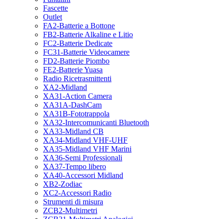
Fascette
Outlet
FA2-Batterie a Bottone
FB2-Batterie Alkaline e Litio
FC2-Batterie Dedicate
FC31-Batterie Videocamere
FD2-Batterie Piombo
FE2-Batterie Yuasa
Radio Ricetrasmittenti
XA2-Midland
XA31-Action Camera
XA31A-DashCam
XA31B-Fototrappola
XA32-Intercomunicanti Bluetooth
XA33-Midland CB
XA34-Midland VHF-UHF
XA35-Midland VHF Marini
XA36-Semi Professionali
XA37-Tempo libero
XA40-Accessori Midland
XB2-Zodiac
XC2-Accessori Radio
Strumenti di misura
ZCB2-Multimetri