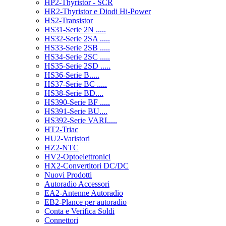
HP2-Thyristor - SCR
HR2-Thyristor e Diodi Hi-Power
HS2-Transistor
HS31-Serie 2N .....
HS32-Serie 2SA .....
HS33-Serie 2SB .....
HS34-Serie 2SC .....
HS35-Serie 2SD .....
HS36-Serie B.....
HS37-Serie BC .....
HS38-Serie BD....
HS390-Serie BF .....
HS391-Serie BU....
HS392-Serie VARI.....
HT2-Triac
HU2-Varistori
HZ2-NTC
HV2-Optoelettronici
HX2-Convertitori DC/DC
Nuovi Prodotti
Autoradio Accessori
EA2-Antenne Autoradio
EB2-Plance per autoradio
Conta e Verifica Soldi
Connettori