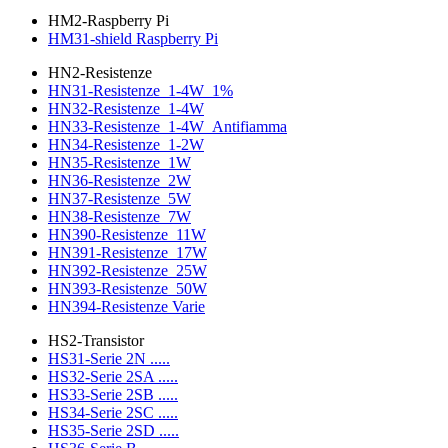
HM2-Raspberry Pi
HM31-shield Raspberry Pi
HN2-Resistenze
HN31-Resistenze_1-4W_1%
HN32-Resistenze_1-4W
HN33-Resistenze_1-4W_Antifiamma
HN34-Resistenze_1-2W
HN35-Resistenze_1W
HN36-Resistenze_2W
HN37-Resistenze_5W
HN38-Resistenze_7W
HN390-Resistenze_11W
HN391-Resistenze_17W
HN392-Resistenze_25W
HN393-Resistenze_50W
HN394-Resistenze Varie
HS2-Transistor
HS31-Serie 2N .....
HS32-Serie 2SA .....
HS33-Serie 2SB .....
HS34-Serie 2SC .....
HS35-Serie 2SD .....