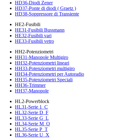
HD36-Diodi Zener
HD37-Ponte di diodi ( Graetz )
HD38-Soppressore di Transiente
HE2-Fusibili
HE31-Fusibili Bussmann
HE32-Fusibili vari
HE33-Fusibili vetro
HH2-Potenziometri
HH31-Manopole Multigiro
HH32-Potenziometri lineari
HH33-Potenziometri multigiro
HH34-Potenziometri per Autoradio
HH35-Potenziometri Speciali
HH36-Trimmer
HH37-Manopole
HL2-Powerblock
HL31-Serie 1_C
HL32-Serie D_F
HL33-Serie G_L
HL34-Serie M_O
HL35-Serie P_T
HL36-Serie U_X