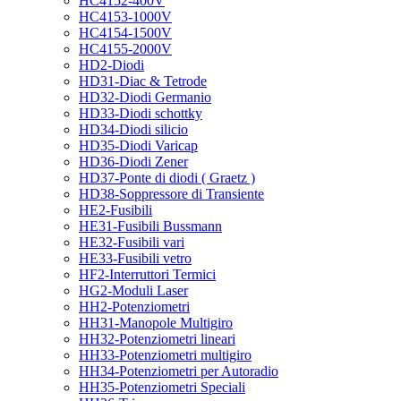
HC4152-400V
HC4153-1000V
HC4154-1500V
HC4155-2000V
HD2-Diodi
HD31-Diac & Tetrode
HD32-Diodi Germanio
HD33-Diodi schottky
HD34-Diodi silicio
HD35-Diodi Varicap
HD36-Diodi Zener
HD37-Ponte di diodi ( Graetz )
HD38-Soppressore di Transiente
HE2-Fusibili
HE31-Fusibili Bussmann
HE32-Fusibili vari
HE33-Fusibili vetro
HF2-Interruttori Termici
HG2-Moduli Laser
HH2-Potenziometri
HH31-Manopole Multigiro
HH32-Potenziometri lineari
HH33-Potenziometri multigiro
HH34-Potenziometri per Autoradio
HH35-Potenziometri Speciali