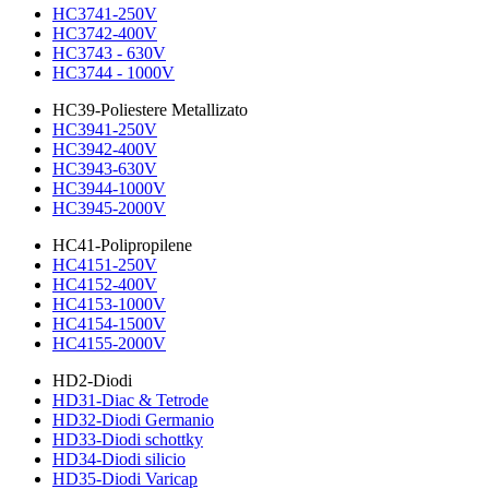
HC3741-250V
HC3742-400V
HC3743 - 630V
HC3744 - 1000V
HC39-Poliestere Metallizato
HC3941-250V
HC3942-400V
HC3943-630V
HC3944-1000V
HC3945-2000V
HC41-Polipropilene
HC4151-250V
HC4152-400V
HC4153-1000V
HC4154-1500V
HC4155-2000V
HD2-Diodi
HD31-Diac & Tetrode
HD32-Diodi Germanio
HD33-Diodi schottky
HD34-Diodi silicio
HD35-Diodi Varicap