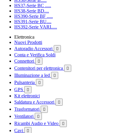
HS36-Serie B.....
HS37-Serie BC .....
HS38-Serie BD....
HS390-Serie BF .....
HS391-Serie BU....
HS392-Serie VARI.....
Elettronica
Nuovi Prodotti
Autoradio Accessori

Conta e Verifica Soldi
Connettori

Contenitori per elettronica

Illuminazione a led

Pulsanteria

GPS

Kit elettronici
Saldatura e Accessori

Trasformatori

Ventilatori

Ricambi Audio e Video

Cavi
