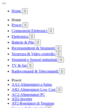
Home

Home
Power

Componenti Elettronici

Elettronica

Batterie & Pile

Ricetrasmittenti & Strumenti

Sicurezza & Video controllo

Strumenti e Sensori industriali

TV & Sat

Radiocomandi & Telecomandi

Power
AA2-Alimentatori a Spina
AB2-Alimentatori Low Cost

AC2-Alimentatori PC
AD2-Inverter
AF2-Regolatori di Tensione