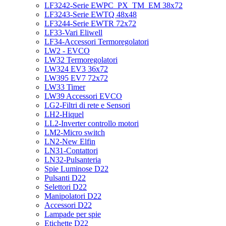
LF3242-Serie EWPC_PX_TM_EM 38x72
LF3243-Serie EWTQ 48x48
LF3244-Serie EWTR 72x72
LF33-Vari Eliwell
LF34-Accessori Termoregolatori
LW2 - EVCO
LW32 Termoregolatori
LW324 EV3 36x72
LW395 EV7 72x72
LW33 Timer
LW39 Accessori EVCO
LG2-Filtri di rete e Sensori
LH2-Hiquel
LL2-Inverter controllo motori
LM2-Micro switch
LN2-New Elfin
LN31-Contattori
LN32-Pulsanteria
Spie Luminose D22
Pulsanti D22
Selettori D22
Manipolatori D22
Accessori D22
Lampade per spie
Etichette D22