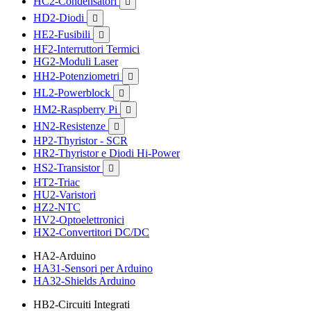
HC2-Condensatori

HD2-Diodi

HE2-Fusibili

HF2-Interruttori Termici
HG2-Moduli Laser
HH2-Potenziometri

HL2-Powerblock

HM2-Raspberry Pi

HN2-Resistenze

HP2-Thyristor - SCR
HR2-Thyristor e Diodi Hi-Power
HS2-Transistor

HT2-Triac
HU2-Varistori
HZ2-NTC
HV2-Optoelettronici
HX2-Convertitori DC/DC
HA2-Arduino
HA31-Sensori per Arduino
HA32-Shields Arduino
HB2-Circuiti Integrati