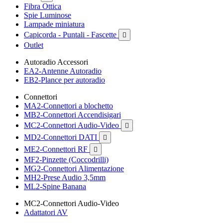
Fibra Ottica
Spie Luminose
Lampade miniatura
Capicorda - Puntali - Fascette

Outlet
Autoradio Accessori
EA2-Antenne Autoradio
EB2-Plance per autoradio
Connettori
MA2-Connettori a blochetto
MB2-Connettori Accendisigari
MC2-Connettori Audio-Video

MD2-Connettori DATI

ME2-Connettori RF

MF2-Pinzette (Coccodrilli)
MG2-Connettori Alimentazione
MH2-Prese Audio 3,5mm
ML2-Spine Banana
MC2-Connettori Audio-Video
Adattatori AV