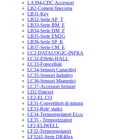
LA394-CDC Accessori
LB2-Comepi finecorsa
LB31-Key
LB32-Serie AP_T
LB33-Serie BM_E
LB34-Serie DM_F
LB35-Serie EM2G
LB36-Serie SP_K
LB37-Serie CM_E
LC2-DATALOGIC-INFRA
LC32-Effetto HALL
LC33-Fotocellule
LC34-Sensori Capacitivi
LC35-Sensori Induttivi
LC36-Sensori Magnetici
LC37-Accessori Sensori
LD2-Datexel
LE2-EL.CO
LE31-Convertitori di misura
LE33-Rele' statici
LE34-Termoregolatori El.co
LE35 - Temporizzatori
LF2-ELIWELL
LF32-Termoregolatori
LF3241-Serie DR40xx