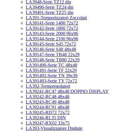
LA3948-Serie TZ12 din
LA39490-Serie TZ24 din
LA39491-Serie TZ25 din
LA391-Temporizzatori Zoccolati
LA39141-Serie 1400 72x72
LA39142-Serie 1800 72x72
LA39143-Serie 2000 96x96
LA39144-Serie 2100 96x96
LA39145-Serie S45 72x72
LA39146-Serie S48 48x48
LA39147-Serie TB48 22x29
LA39148-Serie TB80 22x29
LA391490-Serie TC 48x48
LA391491-Serie TF 22x29
LA391492-Serie TN 39x39
LA391493-Serie TY 72x72
LA392-Termoregolatori
LA39241-RC47 48x48 DOPPIO DISPLAY
LA39242-RC48 48x48
LA39243-RC49 48x48
LA39244-RC91 48x48
LA39245-RD72 72x72
LA39246-RL35 DIN
LA39247-RX02 33x75
LA393-Visualizzatore Digitale