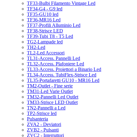
TF33-Bulbi Filamento Vintage Led
TF34-G4 - G9 led
TF35-GU10 led
TF36-MR16 Led
TF37-Profili Alluminio Led
TF38-Strisce LED
TF39-Tubi T8 - T5 Led
TG2-Lampade led
TH2-Led
TL2-Led Accessori
TL31-Access. Pannelli Led
TL32-Access. Plafoniere Led
TL33-Access. Proiettori a Binario Led
TL34-Access. TubiFlex-Strisce Led
TL35-Portafaretti GU10 - MR16 Led
TM2-Outlet - Fine serie
TM31-Led Varie Outlet
TM32-Pannelli Led Outlet
TM33-Strisce LED Outlet
TN2-Pannelli a Led
TP2-Strisce led
Pulsanteria
ZVA2 - Deviatori
ZVB2 - Pulsanti
ZVC2 - Interruttori