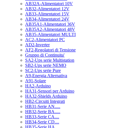
AB32A-Alimentatori 10V
AB32-Alimentatori 12V
AB33-Alimentatori 15V
AB34-Alimentatori 24V
AB35A1-Alimentatori 36V
AB35A2-Alimentatori 48V
AB35-Alimentatori MULTI
AC2-Alimentatori PC
AD2-Inverter
AF2-Regolatori di Tensione
Gruppo di Continuita'
SA2-Ups serie Multistation
SB2-Ups serie NEMO
SC2-Ups serie Pure
A9-Energia Alternativa
A91-Solare
HA2-Arduino
HA31-Sensori per Arduino
HA32-Shields Arduino
HB2-Circuiti Integrati
HB31-Serie AN.....
HB32-Serie BA.....
HB33-Serie CA....
HB34-Serie CD....
HB35-Serie HA.....