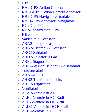
GPS
RA2-GPS Action Camera
RA31-GPS Action Camera Accessori
RB2-GPS Navigatore stradale
RB31-GPS Accessori Navigatori
RC2-Gps PC
RF2-Localizzatori GPS
Kit elettronici
Saldatura e Accessori
ZBA2-Pompette aspiranti
ZBB2-Ricambi & Accessori
ZBC2-Saldatori
ZBD2-Saldatori a Gas
ZBE2-Stagno
ZBF2-Stazioni saldanti & dissaldanti
Trasformatori
ZHA2-E.A.T.
ZHB2-Trasformatori Lin.
ZHC2-Triplicatori
Ventilatori
ZLA2-Ventole in AC
ZLB2-Ventole in AC Radiali
ZLC2-Ventole in DC 2 fili
ZLD2-Ventole in DC Radiali
ZLE2-Ventole in DC 3 fili