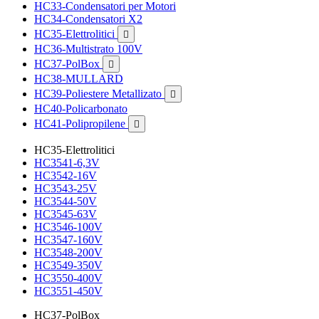
HC33-Condensatori per Motori
HC34-Condensatori X2
HC35-Elettrolitici

HC36-Multistrato 100V
HC37-PolBox

HC38-MULLARD
HC39-Poliestere Metallizato

HC40-Policarbonato
HC41-Polipropilene

HC35-Elettrolitici
HC3541-6,3V
HC3542-16V
HC3543-25V
HC3544-50V
HC3545-63V
HC3546-100V
HC3547-160V
HC3548-200V
HC3549-350V
HC3550-400V
HC3551-450V
HC37-PolBox