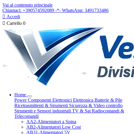
Vai al contenuto principale
Chiamaci: +390574592089 -*- WhatsApp: 3491733486

Accedi

Carrello
0
Home
Power
Componenti Elettronici
Elettronica
Batterie & Pile
Ricetrasmittenti & Strumenti
Sicurezza & Video controllo
Strumenti e Sensori industriali
TV & Sat
Radiocomandi &
Telecomandi
AA2-Alimentatori a Spina
AB2-Alimentatori Low Cost
AB31-Alimentatori 5V