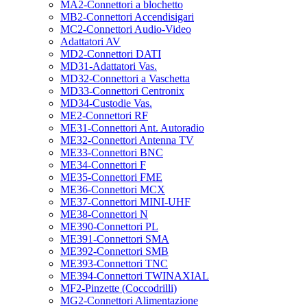
MA2-Connettori a blochetto
MB2-Connettori Accendisigari
MC2-Connettori Audio-Video
Adattatori AV
MD2-Connettori DATI
MD31-Adattatori Vas.
MD32-Connettori a Vaschetta
MD33-Connettori Centronix
MD34-Custodie Vas.
ME2-Connettori RF
ME31-Connettori Ant. Autoradio
ME32-Connettori Antenna TV
ME33-Connettori BNC
ME34-Connettori F
ME35-Connettori FME
ME36-Connettori MCX
ME37-Connettori MINI-UHF
ME38-Connettori N
ME390-Connettori PL
ME391-Connettori SMA
ME392-Connettori SMB
ME393-Connettori TNC
ME394-Connettori TWINAXIAL
MF2-Pinzette (Coccodrilli)
MG2-Connettori Alimentazione