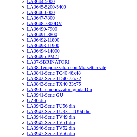
LA3644-5000
LA3645-5200-5400
LA3646-6000
LA3647-7800
LA3648-7800DV
LA36490-7900
LA36491-8800
LA36492-11800
LA36493-11900
LA36494-14000
LA36495-PM21
LA37-SBRINATORI
LA38-Temporizzatori con Morsetti a vite
LA3841-Serie TC40 48x48
LA3842-Serie TD40 72x72
LA3843-Serie TX40 33x75
LA390-Temporizzatori guida Din
LA3941-Serie GU
GZ90 din
LA3942-Serie TU56 din
LA3943-Serie TU93 - TU94 din
LA3944-Serie TV49 din
LA3945-Serie TV51 din
LA3946-Serie TV52 din
LA3947-Serie TV56 din