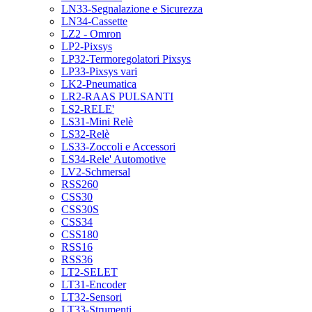
LN33-Segnalazione e Sicurezza
LN34-Cassette
LZ2 - Omron
LP2-Pixsys
LP32-Termoregolatori Pixsys
LP33-Pixsys vari
LK2-Pneumatica
LR2-RAAS PULSANTI
LS2-RELE'
LS31-Mini Relè
LS32-Relè
LS33-Zoccoli e Accessori
LS34-Rele' Automotive
LV2-Schmersal
RSS260
CSS30
CSS30S
CSS34
CSS180
RSS16
RSS36
LT2-SELET
LT31-Encoder
LT32-Sensori
LT33-Strumenti