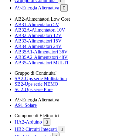
Gruppo di Continuita'

A9-Energia Alternativa

AB2-Alimentatori Low Cost
AB31-Alimentatori 5V
AB32A-Alimentatori 10V
AB32-Alimentatori 12V
AB33-Alimentatori 15V
AB34-Alimentatori 24V
AB35A1-Alimentatori 36V
AB35A2-Alimentatori 48V
AB35-Alimentatori MULTI
Gruppo di Continuita'
SA2-Ups serie Multistation
SB2-Ups serie NEMO
SC2-Ups serie Pure
A9-Energia Alternativa
A91-Solare
Componenti Elettronici
HA2-Arduino

HB2-Circuiti Integrati
