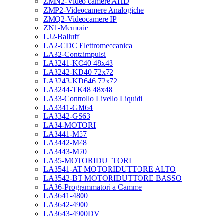
ZMN2-Video camere AHD
ZMP2-Videocamere Analogiche
ZMQ2-Videocamere IP
ZN1-Memorie
LJ2-Balluff
LA2-CDC Elettromeccanica
LA32-Contaimpulsi
LA3241-KC40 48x48
LA3242-KD40 72x72
LA3243-KD646 72x72
LA3244-TK48 48x48
LA33-Controllo Livello Liquidi
LA3341-GM64
LA3342-GS63
LA34-MOTORI
LA3441-M37
LA3442-M48
LA3443-M70
LA35-MOTORIDUTTORI
LA3541-AT MOTORIDUTTORE ALTO
LA3542-BT MOTORIDUTTORE BASSO
LA36-Programmatori a Camme
LA3641-4800
LA3642-4900
LA3643-4900DV