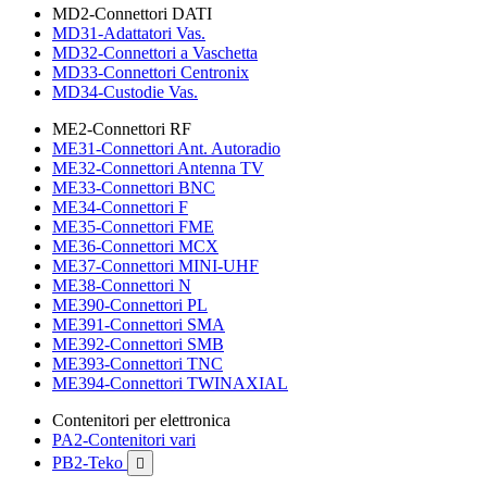
MD2-Connettori DATI
MD31-Adattatori Vas.
MD32-Connettori a Vaschetta
MD33-Connettori Centronix
MD34-Custodie Vas.
ME2-Connettori RF
ME31-Connettori Ant. Autoradio
ME32-Connettori Antenna TV
ME33-Connettori BNC
ME34-Connettori F
ME35-Connettori FME
ME36-Connettori MCX
ME37-Connettori MINI-UHF
ME38-Connettori N
ME390-Connettori PL
ME391-Connettori SMA
ME392-Connettori SMB
ME393-Connettori TNC
ME394-Connettori TWINAXIAL
Contenitori per elettronica
PA2-Contenitori vari
PB2-Teko
