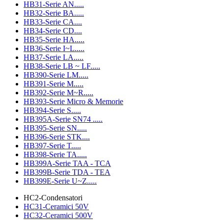
HB31-Serie AN.....
HB32-Serie BA.....
HB33-Serie CA....
HB34-Serie CD....
HB35-Serie HA.....
HB36-Serie I~L.....
HB37-Serie LA.....
HB38-Serie LB ~ LF.....
HB390-Serie LM.....
HB391-Serie M.....
HB392-Serie M~R.....
HB393-Serie Micro & Memorie
HB394-Serie S.....
HB395A-Serie SN74 .....
HB395-Serie SN.....
HB396-Serie STK....
HB397-Serie T.....
HB398-Serie TA.....
HB399A-Serie TAA - TCA
HB399B-Serie TDA - TEA
HB399E-Serie U~Z.....
HC2-Condensatori
HC31-Ceramici 50V
HC32-Ceramici 500V