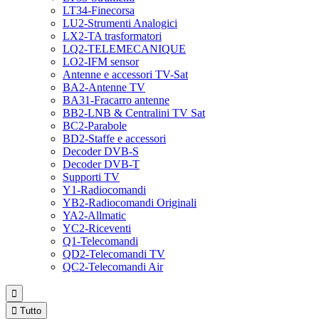
LT34-Finecorsa
LU2-Strumenti Analogici
LX2-TA trasformatori
LQ2-TELEMECANIQUE
LO2-IFM sensor
Antenne e accessori TV-Sat
BA2-Antenne TV
BA31-Fracarro antenne
BB2-LNB & Centralini TV Sat
BC2-Parabole
BD2-Staffe e accessori
Decoder DVB-S
Decoder DVB-T
Supporti TV
Y1-Radiocomandi
YB2-Radiocomandi Originali
YA2-Allmatic
YC2-Riceventi
Q1-Telecomandi
QD2-Telecomandi TV
QC2-Telecomandi Air


Tutto