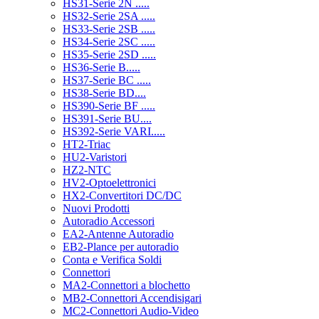
HS31-Serie 2N .....
HS32-Serie 2SA .....
HS33-Serie 2SB .....
HS34-Serie 2SC .....
HS35-Serie 2SD .....
HS36-Serie B.....
HS37-Serie BC .....
HS38-Serie BD....
HS390-Serie BF .....
HS391-Serie BU....
HS392-Serie VARI.....
HT2-Triac
HU2-Varistori
HZ2-NTC
HV2-Optoelettronici
HX2-Convertitori DC/DC
Nuovi Prodotti
Autoradio Accessori
EA2-Antenne Autoradio
EB2-Plance per autoradio
Conta e Verifica Soldi
Connettori
MA2-Connettori a blochetto
MB2-Connettori Accendisigari
MC2-Connettori Audio-Video