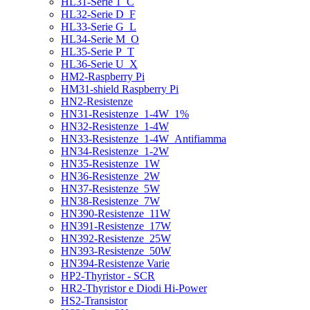
HL31-Serie 1_C
HL32-Serie D_F
HL33-Serie G_L
HL34-Serie M_O
HL35-Serie P_T
HL36-Serie U_X
HM2-Raspberry Pi
HM31-shield Raspberry Pi
HN2-Resistenze
HN31-Resistenze_1-4W_1%
HN32-Resistenze_1-4W
HN33-Resistenze_1-4W_Antifiamma
HN34-Resistenze_1-2W
HN35-Resistenze_1W
HN36-Resistenze_2W
HN37-Resistenze_5W
HN38-Resistenze_7W
HN390-Resistenze_11W
HN391-Resistenze_17W
HN392-Resistenze_25W
HN393-Resistenze_50W
HN394-Resistenze Varie
HP2-Thyristor - SCR
HR2-Thyristor e Diodi Hi-Power
HS2-Transistor