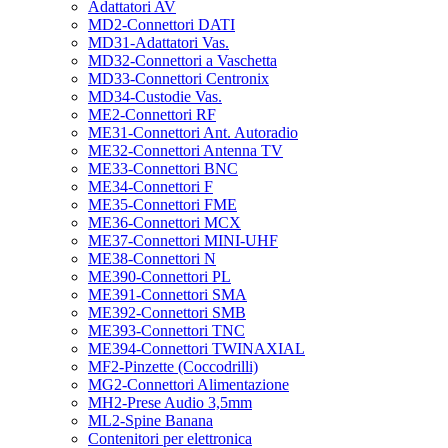
Adattatori AV
MD2-Connettori DATI
MD31-Adattatori Vas.
MD32-Connettori a Vaschetta
MD33-Connettori Centronix
MD34-Custodie Vas.
ME2-Connettori RF
ME31-Connettori Ant. Autoradio
ME32-Connettori Antenna TV
ME33-Connettori BNC
ME34-Connettori F
ME35-Connettori FME
ME36-Connettori MCX
ME37-Connettori MINI-UHF
ME38-Connettori N
ME390-Connettori PL
ME391-Connettori SMA
ME392-Connettori SMB
ME393-Connettori TNC
ME394-Connettori TWINAXIAL
MF2-Pinzette (Coccodrilli)
MG2-Connettori Alimentazione
MH2-Prese Audio 3,5mm
ML2-Spine Banana
Contenitori per elettronica