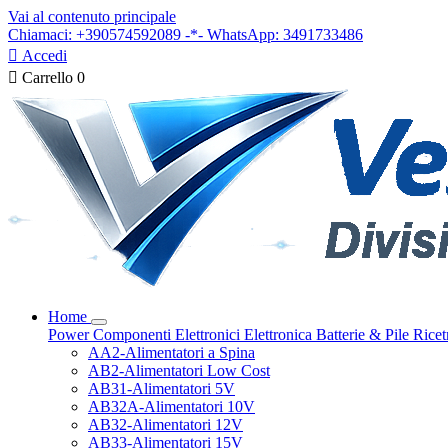
Vai al contenuto principale
Chiamaci: +390574592089 -*- WhatsApp: 3491733486

Accedi

Carrello
0
Home
Power
Componenti Elettronici
Elettronica
Batterie & Pile
Ricet
AA2-Alimentatori a Spina
AB2-Alimentatori Low Cost
AB31-Alimentatori 5V
AB32A-Alimentatori 10V
AB32-Alimentatori 12V
AB33-Alimentatori 15V