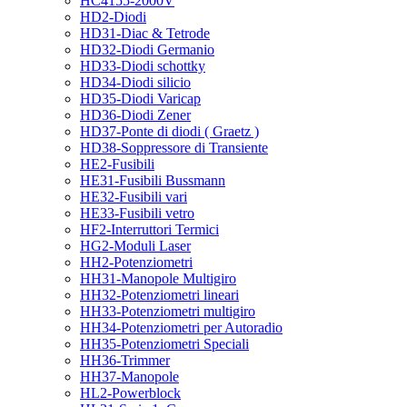
HC4155-2000V
HD2-Diodi
HD31-Diac & Tetrode
HD32-Diodi Germanio
HD33-Diodi schottky
HD34-Diodi silicio
HD35-Diodi Varicap
HD36-Diodi Zener
HD37-Ponte di diodi ( Graetz )
HD38-Soppressore di Transiente
HE2-Fusibili
HE31-Fusibili Bussmann
HE32-Fusibili vari
HE33-Fusibili vetro
HF2-Interruttori Termici
HG2-Moduli Laser
HH2-Potenziometri
HH31-Manopole Multigiro
HH32-Potenziometri lineari
HH33-Potenziometri multigiro
HH34-Potenziometri per Autoradio
HH35-Potenziometri Speciali
HH36-Trimmer
HH37-Manopole
HL2-Powerblock