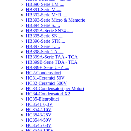
HB390-Serie LM.....
HB391-Serie M.....
HB392-Serie M~R.....
HB393-Serie Micro & Memorie
HB394-Serie S.....
HB395A-Serie SN74 .....
HB395-Serie SN.....
HB396-Serie STK....
HB397-Serie T.....
HB398-Serie TA.....
HB399A-Serie TAA - TCA
HB399B-Serie TDA - TEA
HB399E-Serie U~Z.....
HC2-Condensatori
HC31-Ceramici 50V
HC32-Ceramici 500V
HC33-Condensatori per Motori
HC34-Condensatori X2
HC35-Elettrolitici
HC3541-6,3V
HC3542-16V
HC3543-25V
HC3544-50V
HC3545-63V
HC3546-100V