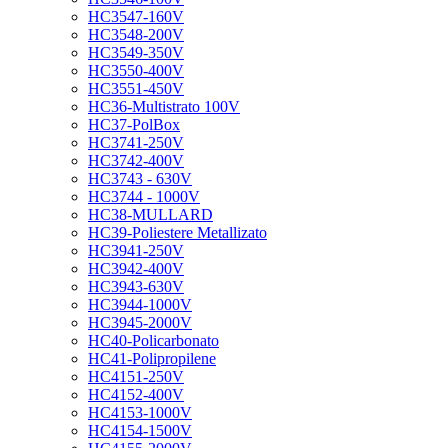
HC3547-160V
HC3548-200V
HC3549-350V
HC3550-400V
HC3551-450V
HC36-Multistrato 100V
HC37-PolBox
HC3741-250V
HC3742-400V
HC3743 - 630V
HC3744 - 1000V
HC38-MULLARD
HC39-Poliestere Metallizato
HC3941-250V
HC3942-400V
HC3943-630V
HC3944-1000V
HC3945-2000V
HC40-Policarbonato
HC41-Polipropilene
HC4151-250V
HC4152-400V
HC4153-1000V
HC4154-1500V