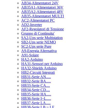
AB34-Alimentatori 24V
AB35A1-Alimentatori 36V
AB35A2-Alimentatori 48V
AB35-Alimentatori MULTI
AC2-Alimentatori PC
AD2-Inverter
AF2-Regolatori di Tensione
Gruppo di Continuita'
SA2-Ups serie Multistation
SB2-Ups serie NEMO
SC2-Ups serie Pure
A9-Energia Alternativa
A91-Solare
HA2-Arduino
HA31-Sensori per Arduino
HA32-Shields Arduino
HB2-Circuiti Integrati
HB31-Serie AN.....
HB32-Serie BA.....
HB33-Serie CA....
HB34-Serie CD....
HB35-Serie HA.....
HB36-Serie I~L.....
HB37-Serie LA.....
HB38-Serie LB ~ LF.....