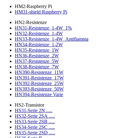
HM2-Raspberry Pi
HM31-shield Raspberry Pi
HN2-Resistenze
HN31-Resistenze_1-4W_1%
HN32-Resistenze_1-4W
HN33-Resistenze_1-4W_Antifiamma
HN34-Resistenze_1-2W
HN35-Resistenze_1W
HN36-Resistenze_2W
HN37-Resistenze_5W
HN38-Resistenze_7W
HN390-Resistenze_11W
HN391-Resistenze_17W
HN392-Resistenze_25W
HN393-Resistenze_50W
HN394-Resistenze Varie
HS2-Transistor
HS31-Serie 2N .....
HS32-Serie 2SA .....
HS33-Serie 2SB .....
HS34-Serie 2SC .....
HS35-Serie 2SD .....