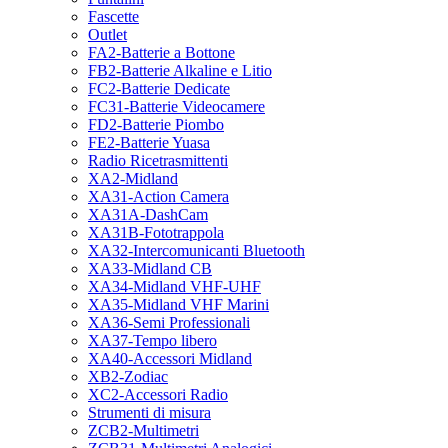
Fascette
Outlet
FA2-Batterie a Bottone
FB2-Batterie Alkaline e Litio
FC2-Batterie Dedicate
FC31-Batterie Videocamere
FD2-Batterie Piombo
FE2-Batterie Yuasa
Radio Ricetrasmittenti
XA2-Midland
XA31-Action Camera
XA31A-DashCam
XA31B-Fototrappola
XA32-Intercomunicanti Bluetooth
XA33-Midland CB
XA34-Midland VHF-UHF
XA35-Midland VHF Marini
XA36-Semi Professionali
XA37-Tempo libero
XA40-Accessori Midland
XB2-Zodiac
XC2-Accessori Radio
Strumenti di misura
ZCB2-Multimetri