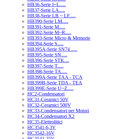
HB36-Serie I~L.....
HB37-Serie LA.....
HB38-Serie LB ~ LF.....
HB390-Serie LM.....
HB391-Serie M.....
HB392-Serie M~R.....
HB393-Serie Micro & Memorie
HB394-Serie S.....
HB395A-Serie SN74 .....
HB395-Serie SN.....
HB396-Serie STK....
HB397-Serie T.....
HB398-Serie TA.....
HB399A-Serie TAA - TCA
HB399B-Serie TDA - TEA
HB399E-Serie U~Z.....
HC2-Condensatori
HC31-Ceramici 50V
HC32-Ceramici 500V
HC33-Condensatori per Motori
HC34-Condensatori X2
HC35-Elettrolitici
HC3541-6,3V
HC3542-16V
HC3543-25V