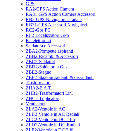
GPS
RA2-GPS Action Camera
RA31-GPS Action Camera Accessori
RB2-GPS Navigatore stradale
RB31-GPS Accessori Navigatori
RC2-Gps PC
RF2-Localizzatori GPS
Kit elettronici
Saldatura e Accessori
ZBA2-Pompette aspiranti
ZBB2-Ricambi & Accessori
ZBC2-Saldatori
ZBD2-Saldatori a Gas
ZBE2-Stagno
ZBF2-Stazioni saldanti & dissaldanti
Trasformatori
ZHA2-E.A.T.
ZHB2-Trasformatori Lin.
ZHC2-Triplicatori
Ventilatori
ZLA2-Ventole in AC
ZLB2-Ventole in AC Radiali
ZLC2-Ventole in DC 2 fili
ZLD2-Ventole in DC Radiali
ZLE2-Ventole in DC 3 fili