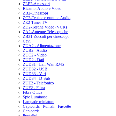
ZLF2-Accessori
Ricambi Audio e Video
ZB2-Cinescopi
ZC2-Testine e puntine Audio
ZE2-Tuner TV
ZD2-Testine Video (VCR)
ZA2-Antenne Telescopiche
ZB31-Zoccoli per cinescopi
Cavi
ZUA2 - Alimentazione
ZUB2 - Audio
ZUC2 - Video
ZUD2 - Dati
ZUD31 - Lan-Wan RJ45
ZUD32 - USB
ZUD33 - Vari
ZUD34 - D-Sub
ZUE2 - Telefonico
ZUF2 - Fibra
Fibra Ottica
Spie Luminose
Lampade miniatura
Capicorda - Puntali - Fascette
Capicorda
Puntalini