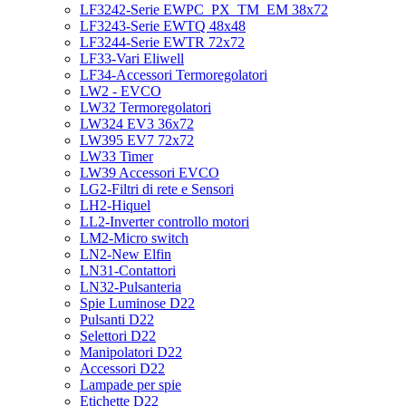
LF3242-Serie EWPC_PX_TM_EM 38x72
LF3243-Serie EWTQ 48x48
LF3244-Serie EWTR 72x72
LF33-Vari Eliwell
LF34-Accessori Termoregolatori
LW2 - EVCO
LW32 Termoregolatori
LW324 EV3 36x72
LW395 EV7 72x72
LW33 Timer
LW39 Accessori EVCO
LG2-Filtri di rete e Sensori
LH2-Hiquel
LL2-Inverter controllo motori
LM2-Micro switch
LN2-New Elfin
LN31-Contattori
LN32-Pulsanteria
Spie Luminose D22
Pulsanti D22
Selettori D22
Manipolatori D22
Accessori D22
Lampade per spie
Etichette D22