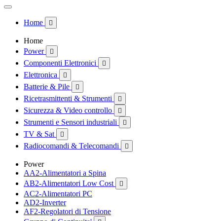
Home

Home
Power

Componenti Elettronici

Elettronica

Batterie & Pile

Ricetrasmittenti & Strumenti

Sicurezza & Video controllo

Strumenti e Sensori industriali

TV & Sat

Radiocomandi & Telecomandi

Power
AA2-Alimentatori a Spina
AB2-Alimentatori Low Cost

AC2-Alimentatori PC
AD2-Inverter
AF2-Regolatori di Tensione