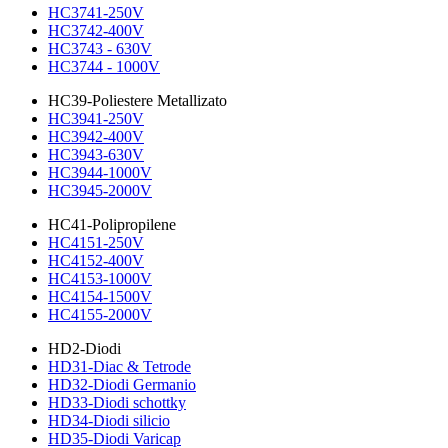
HC3741-250V
HC3742-400V
HC3743 - 630V
HC3744 - 1000V
HC39-Poliestere Metallizato
HC3941-250V
HC3942-400V
HC3943-630V
HC3944-1000V
HC3945-2000V
HC41-Polipropilene
HC4151-250V
HC4152-400V
HC4153-1000V
HC4154-1500V
HC4155-2000V
HD2-Diodi
HD31-Diac & Tetrode
HD32-Diodi Germanio
HD33-Diodi schottky
HD34-Diodi silicio
HD35-Diodi Varicap