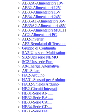
AB32A-Alimentatori 10V
AB32-Alimentatori 12V
AB33-Alimentatori 15V
AB34-Alimentatori 24V
AB35A1-Alimentatori 36V
AB35A2-Alimentatori 48V
AB35-Alimentatori MULTI
AC2-Alimentatori PC
AD2-Inverter
AF2-Regolatori di Tensione
Gruppo di Continuita'
SA2-Ups serie Multistation
SB2-Ups serie NEMO
SC2-Ups serie Pure
A9-Energia Alternativa
A91-Solare
HA2-Arduino
HA31-Sensori per Arduino
HA32-Shields Arduino
HB2-Circuiti Integrati
HB31-Serie AN.....
HB32-Serie BA.....
HB33-Serie CA....
HB34-Serie CD....
HB35-Serie HA.....