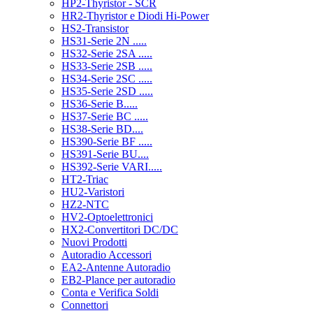
HP2-Thyristor - SCR
HR2-Thyristor e Diodi Hi-Power
HS2-Transistor
HS31-Serie 2N .....
HS32-Serie 2SA .....
HS33-Serie 2SB .....
HS34-Serie 2SC .....
HS35-Serie 2SD .....
HS36-Serie B.....
HS37-Serie BC .....
HS38-Serie BD....
HS390-Serie BF .....
HS391-Serie BU....
HS392-Serie VARI.....
HT2-Triac
HU2-Varistori
HZ2-NTC
HV2-Optoelettronici
HX2-Convertitori DC/DC
Nuovi Prodotti
Autoradio Accessori
EA2-Antenne Autoradio
EB2-Plance per autoradio
Conta e Verifica Soldi
Connettori