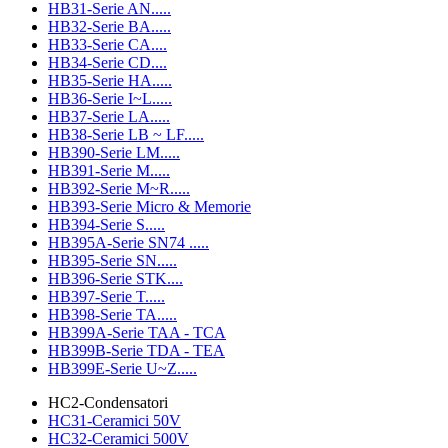
HB31-Serie AN.....
HB32-Serie BA.....
HB33-Serie CA....
HB34-Serie CD....
HB35-Serie HA.....
HB36-Serie I~L.....
HB37-Serie LA.....
HB38-Serie LB ~ LF.....
HB390-Serie LM.....
HB391-Serie M.....
HB392-Serie M~R.....
HB393-Serie Micro & Memorie
HB394-Serie S.....
HB395A-Serie SN74 .....
HB395-Serie SN.....
HB396-Serie STK....
HB397-Serie T.....
HB398-Serie TA.....
HB399A-Serie TAA - TCA
HB399B-Serie TDA - TEA
HB399E-Serie U~Z.....
HC2-Condensatori
HC31-Ceramici 50V
HC32-Ceramici 500V