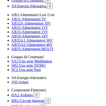
Gruppo di Continuita'

A9-Energia Alternativa

AB2-Alimentatori Low Cost
AB31-Alimentatori 5V
AB32A-Alimentatori 10V
AB32-Alimentatori 12V
AB33-Alimentatori 15V
AB34-Alimentatori 24V
AB35A1-Alimentatori 36V
AB35A2-Alimentatori 48V
AB35-Alimentatori MULTI
Gruppo di Continuita'
SA2-Ups serie Multistation
SB2-Ups serie NEMO
SC2-Ups serie Pure
A9-Energia Alternativa
A91-Solare
Componenti Elettronici
HA2-Arduino

HB2-Circuiti Integrati
