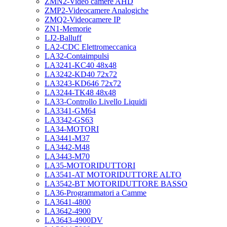
ZMN2-Video camere AHD
ZMP2-Videocamere Analogiche
ZMQ2-Videocamere IP
ZN1-Memorie
LJ2-Balluff
LA2-CDC Elettromeccanica
LA32-Contaimpulsi
LA3241-KC40 48x48
LA3242-KD40 72x72
LA3243-KD646 72x72
LA3244-TK48 48x48
LA33-Controllo Livello Liquidi
LA3341-GM64
LA3342-GS63
LA34-MOTORI
LA3441-M37
LA3442-M48
LA3443-M70
LA35-MOTORIDUTTORI
LA3541-AT MOTORIDUTTORE ALTO
LA3542-BT MOTORIDUTTORE BASSO
LA36-Programmatori a Camme
LA3641-4800
LA3642-4900
LA3643-4900DV