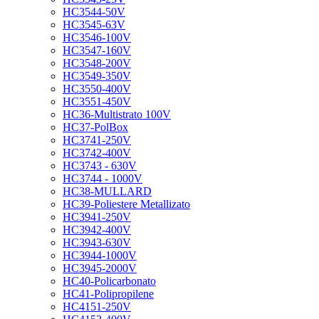
HC3544-50V
HC3545-63V
HC3546-100V
HC3547-160V
HC3548-200V
HC3549-350V
HC3550-400V
HC3551-450V
HC36-Multistrato 100V
HC37-PolBox
HC3741-250V
HC3742-400V
HC3743 - 630V
HC3744 - 1000V
HC38-MULLARD
HC39-Poliestere Metallizato
HC3941-250V
HC3942-400V
HC3943-630V
HC3944-1000V
HC3945-2000V
HC40-Policarbonato
HC41-Polipropilene
HC4151-250V