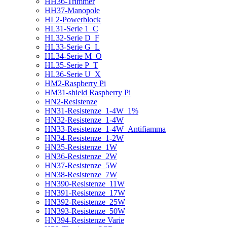
HH36-Trimmer
HH37-Manopole
HL2-Powerblock
HL31-Serie 1_C
HL32-Serie D_F
HL33-Serie G_L
HL34-Serie M_O
HL35-Serie P_T
HL36-Serie U_X
HM2-Raspberry Pi
HM31-shield Raspberry Pi
HN2-Resistenze
HN31-Resistenze_1-4W_1%
HN32-Resistenze_1-4W
HN33-Resistenze_1-4W_Antifiamma
HN34-Resistenze_1-2W
HN35-Resistenze_1W
HN36-Resistenze_2W
HN37-Resistenze_5W
HN38-Resistenze_7W
HN390-Resistenze_11W
HN391-Resistenze_17W
HN392-Resistenze_25W
HN393-Resistenze_50W
HN394-Resistenze Varie