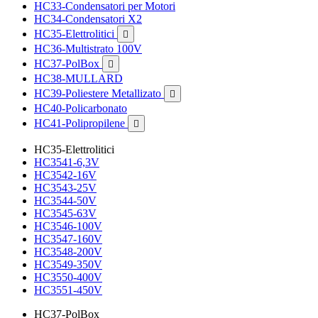
HC33-Condensatori per Motori
HC34-Condensatori X2
HC35-Elettrolitici

HC36-Multistrato 100V
HC37-PolBox

HC38-MULLARD
HC39-Poliestere Metallizato

HC40-Policarbonato
HC41-Polipropilene

HC35-Elettrolitici
HC3541-6,3V
HC3542-16V
HC3543-25V
HC3544-50V
HC3545-63V
HC3546-100V
HC3547-160V
HC3548-200V
HC3549-350V
HC3550-400V
HC3551-450V
HC37-PolBox