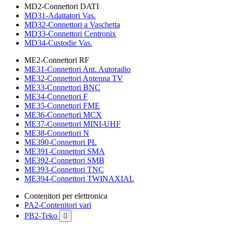
MD2-Connettori DATI
MD31-Adattatori Vas.
MD32-Connettori a Vaschetta
MD33-Connettori Centronix
MD34-Custodie Vas.
ME2-Connettori RF
ME31-Connettori Ant. Autoradio
ME32-Connettori Antenna TV
ME33-Connettori BNC
ME34-Connettori F
ME35-Connettori FME
ME36-Connettori MCX
ME37-Connettori MINI-UHF
ME38-Connettori N
ME390-Connettori PL
ME391-Connettori SMA
ME392-Connettori SMB
ME393-Connettori TNC
ME394-Connettori TWINAXIAL
Contenitori per elettronica
PA2-Contenitori vari
PB2-Teko
