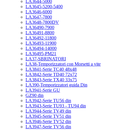
LA3644-5000
LA3645-5200-5400
LA3646-6000
LA3647-7800
LA3648-7800DV
LA36490-7900
LA36491-8800
LA36492-11800
LA36493-11900
LA36494-14000
LA36495-PM21
LA37-SBRINATORI
LA38-Temporizzatori con Morsetti a vite
LA3841-Serie TC40 48x48
LA3842-Serie TD40 72x72
LA3843-Serie TX40 33x75
LA390-Temporizzatori guida Din
LA3941-Serie GU
GZ90 din
LA3942-Serie TU56 din
LA3943-Serie TU93 - TU94 din
LA3944-Serie TV49 din
LA3945-Serie TV51 din
LA3946-Serie TV52 din
LA3947-Serie TV56 din