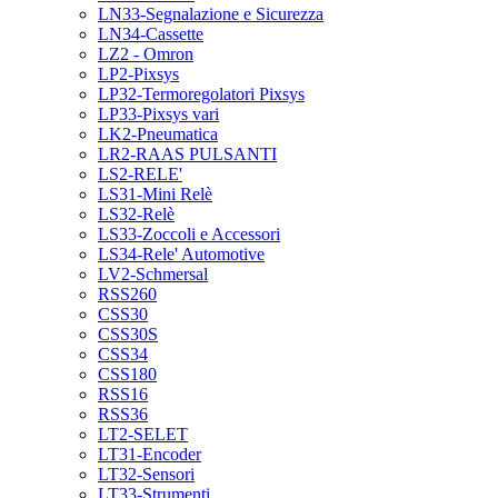
LN33-Segnalazione e Sicurezza
LN34-Cassette
LZ2 - Omron
LP2-Pixsys
LP32-Termoregolatori Pixsys
LP33-Pixsys vari
LK2-Pneumatica
LR2-RAAS PULSANTI
LS2-RELE'
LS31-Mini Relè
LS32-Relè
LS33-Zoccoli e Accessori
LS34-Rele' Automotive
LV2-Schmersal
RSS260
CSS30
CSS30S
CSS34
CSS180
RSS16
RSS36
LT2-SELET
LT31-Encoder
LT32-Sensori
LT33-Strumenti