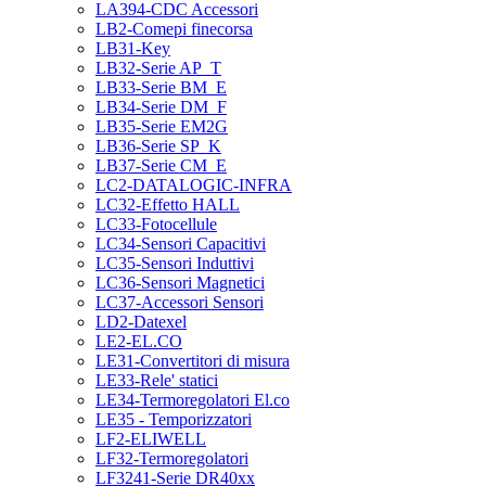
LA394-CDC Accessori
LB2-Comepi finecorsa
LB31-Key
LB32-Serie AP_T
LB33-Serie BM_E
LB34-Serie DM_F
LB35-Serie EM2G
LB36-Serie SP_K
LB37-Serie CM_E
LC2-DATALOGIC-INFRA
LC32-Effetto HALL
LC33-Fotocellule
LC34-Sensori Capacitivi
LC35-Sensori Induttivi
LC36-Sensori Magnetici
LC37-Accessori Sensori
LD2-Datexel
LE2-EL.CO
LE31-Convertitori di misura
LE33-Rele' statici
LE34-Termoregolatori El.co
LE35 - Temporizzatori
LF2-ELIWELL
LF32-Termoregolatori
LF3241-Serie DR40xx