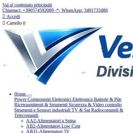
Vai al contenuto principale
Chiamaci: +390574592089 -*- WhatsApp: 3491733486

Accedi

Carrello
0
Home
Power
Componenti Elettronici
Elettronica
Batterie & Pile
Ricetrasmittenti & Strumenti
Sicurezza & Video controllo
Strumenti e Sensori industriali
TV & Sat
Radiocomandi &
Telecomandi
AA2-Alimentatori a Spina
AB2-Alimentatori Low Cost
AB31-Alimentatori 5V