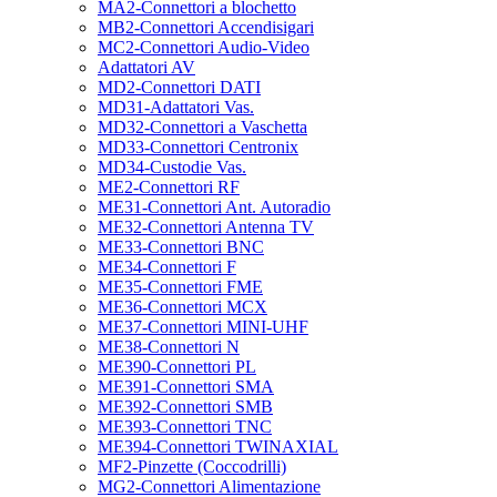
MA2-Connettori a blochetto
MB2-Connettori Accendisigari
MC2-Connettori Audio-Video
Adattatori AV
MD2-Connettori DATI
MD31-Adattatori Vas.
MD32-Connettori a Vaschetta
MD33-Connettori Centronix
MD34-Custodie Vas.
ME2-Connettori RF
ME31-Connettori Ant. Autoradio
ME32-Connettori Antenna TV
ME33-Connettori BNC
ME34-Connettori F
ME35-Connettori FME
ME36-Connettori MCX
ME37-Connettori MINI-UHF
ME38-Connettori N
ME390-Connettori PL
ME391-Connettori SMA
ME392-Connettori SMB
ME393-Connettori TNC
ME394-Connettori TWINAXIAL
MF2-Pinzette (Coccodrilli)
MG2-Connettori Alimentazione