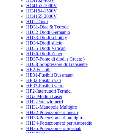
HC4152-400V
HC4153-1000V
HC4154-1500V
HC4155-2000V
HD2-Diodi
HD31-Diac & Tetrode
HD32-Diodi Germanio
HD33-Diodi schottky
HD34-Diodi silicio
HD35-Diodi Varicap
HD36-Diodi Zener
HD37-Ponte di diodi ( Graetz )
HD38-Soppressore di Transiente
HE2-Fusibili
HE31-Fusibili Bussmann
HE32-Fusibili vari
HE33-Fusibili vetro
HF2-Interruttori Termici
HG2-Moduli Laser
HH2-Potenziometri
HH31-Manopole Multigiro
HH32-Potenziometri lineari
HH33-Potenziometri multigiro
HH34-Potenziometri per Autoradio
HH35-Potenziometri Speciali