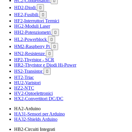
HC2-Condensatori

HD2-Diodi

HE2-Fusibili

HF2-Interruttori Termici
HG2-Moduli Laser
HH2-Potenziometri

HL2-Powerblock

HM2-Raspberry Pi

HN2-Resistenze

HP2-Thyristor - SCR
HR2-Thyristor e Diodi Hi-Power
HS2-Transistor

HT2-Triac
HU2-Varistori
HZ2-NTC
HV2-Optoelettronici
HX2-Convertitori DC/DC
HA2-Arduino
HA31-Sensori per Arduino
HA32-Shields Arduino
HB2-Circuiti Integrati