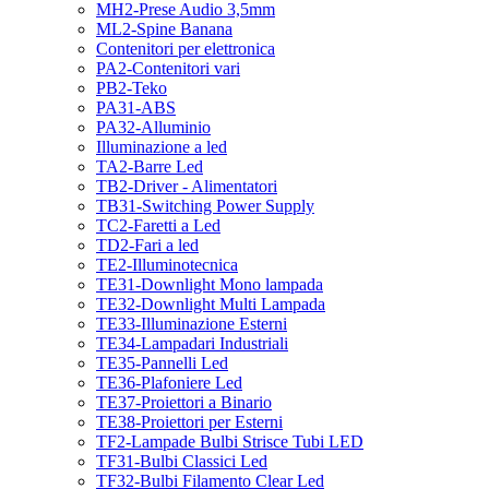
MH2-Prese Audio 3,5mm
ML2-Spine Banana
Contenitori per elettronica
PA2-Contenitori vari
PB2-Teko
PA31-ABS
PA32-Alluminio
Illuminazione a led
TA2-Barre Led
TB2-Driver - Alimentatori
TB31-Switching Power Supply
TC2-Faretti a Led
TD2-Fari a led
TE2-Illuminotecnica
TE31-Downlight Mono lampada
TE32-Downlight Multi Lampada
TE33-Illuminazione Esterni
TE34-Lampadari Industriali
TE35-Pannelli Led
TE36-Plafoniere Led
TE37-Proiettori a Binario
TE38-Proiettori per Esterni
TF2-Lampade Bulbi Strisce Tubi LED
TF31-Bulbi Classici Led
TF32-Bulbi Filamento Clear Led