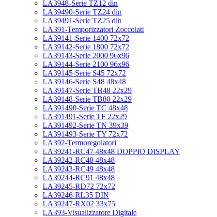
LA3948-Serie TZ12 din
LA39490-Serie TZ24 din
LA39491-Serie TZ25 din
LA391-Temporizzatori Zoccolati
LA39141-Serie 1400 72x72
LA39142-Serie 1800 72x72
LA39143-Serie 2000 96x96
LA39144-Serie 2100 96x96
LA39145-Serie S45 72x72
LA39146-Serie S48 48x48
LA39147-Serie TB48 22x29
LA39148-Serie TB80 22x29
LA391490-Serie TC 48x48
LA391491-Serie TF 22x29
LA391492-Serie TN 39x39
LA391493-Serie TY 72x72
LA392-Termoregolatori
LA39241-RC47 48x48 DOPPIO DISPLAY
LA39242-RC48 48x48
LA39243-RC49 48x48
LA39244-RC91 48x48
LA39245-RD72 72x72
LA39246-RL35 DIN
LA39247-RX02 33x75
LA393-Visualizzatore Digitale