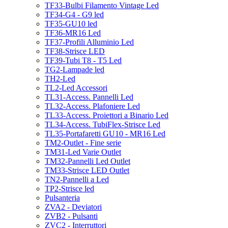
TF33-Bulbi Filamento Vintage Led
TF34-G4 - G9 led
TF35-GU10 led
TF36-MR16 Led
TF37-Profili Alluminio Led
TF38-Strisce LED
TF39-Tubi T8 - T5 Led
TG2-Lampade led
TH2-Led
TL2-Led Accessori
TL31-Access. Pannelli Led
TL32-Access. Plafoniere Led
TL33-Access. Proiettori a Binario Led
TL34-Access. TubiFlex-Strisce Led
TL35-Portafaretti GU10 - MR16 Led
TM2-Outlet - Fine serie
TM31-Led Varie Outlet
TM32-Pannelli Led Outlet
TM33-Strisce LED Outlet
TN2-Pannelli a Led
TP2-Strisce led
Pulsanteria
ZVA2 - Deviatori
ZVB2 - Pulsanti
ZVC2 - Interruttori