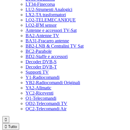
LT34-Finecorsa
LU2-Strumenti Analogici
LX2-TA trasformatori
LQ2-TELEMECANIQUE
LO2-IFM sensor
Antenne e accessori TV-Sat
BA2-Antenne TV
BA31-Fracarro antenne
BB2-LNB & Centralini TV Sat
BC2-Parabole
BD2-Staffe e accessori
Decoder DVB-S
Decoder DVB-T
Supporti TV
Y1-Radiocomandi
YB2-Radiocomandi Originali
YA2-Allmatic
YC2-Riceventi
Q1-Telecomandi
QD2-Telecomandi TV
QC2-Telecomandi Air


Tutto