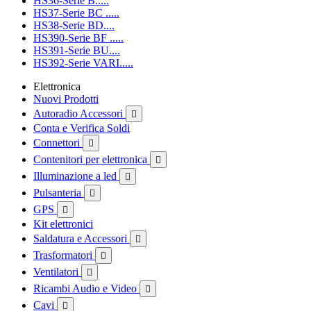
HS36-Serie B.....
HS37-Serie BC .....
HS38-Serie BD....
HS390-Serie BF .....
HS391-Serie BU....
HS392-Serie VARI.....
Elettronica
Nuovi Prodotti
Autoradio Accessori

Conta e Verifica Soldi
Connettori

Contenitori per elettronica

Illuminazione a led

Pulsanteria

GPS

Kit elettronici
Saldatura e Accessori

Trasformatori

Ventilatori

Ricambi Audio e Video

Cavi
