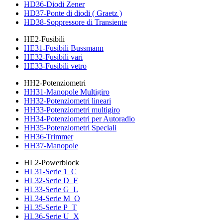
HD36-Diodi Zener
HD37-Ponte di diodi ( Graetz )
HD38-Soppressore di Transiente
HE2-Fusibili
HE31-Fusibili Bussmann
HE32-Fusibili vari
HE33-Fusibili vetro
HH2-Potenziometri
HH31-Manopole Multigiro
HH32-Potenziometri lineari
HH33-Potenziometri multigiro
HH34-Potenziometri per Autoradio
HH35-Potenziometri Speciali
HH36-Trimmer
HH37-Manopole
HL2-Powerblock
HL31-Serie 1_C
HL32-Serie D_F
HL33-Serie G_L
HL34-Serie M_O
HL35-Serie P_T
HL36-Serie U_X