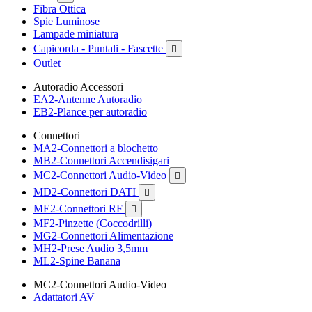
Fibra Ottica
Spie Luminose
Lampade miniatura
Capicorda - Puntali - Fascette

Outlet
Autoradio Accessori
EA2-Antenne Autoradio
EB2-Plance per autoradio
Connettori
MA2-Connettori a blochetto
MB2-Connettori Accendisigari
MC2-Connettori Audio-Video

MD2-Connettori DATI

ME2-Connettori RF

MF2-Pinzette (Coccodrilli)
MG2-Connettori Alimentazione
MH2-Prese Audio 3,5mm
ML2-Spine Banana
MC2-Connettori Audio-Video
Adattatori AV