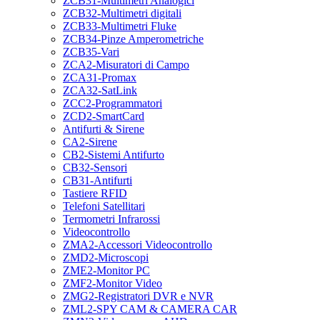
ZCB31-Multimetri Analogici
ZCB32-Multimetri digitali
ZCB33-Multimetri Fluke
ZCB34-Pinze Amperometriche
ZCB35-Vari
ZCA2-Misuratori di Campo
ZCA31-Promax
ZCA32-SatLink
ZCC2-Programmatori
ZCD2-SmartCard
Antifurti & Sirene
CA2-Sirene
CB2-Sistemi Antifurto
CB32-Sensori
CB31-Antifurti
Tastiere RFID
Telefoni Satellitari
Termometri Infrarossi
Videocontrollo
ZMA2-Accessori Videocontrollo
ZMD2-Microscopi
ZME2-Monitor PC
ZMF2-Monitor Video
ZMG2-Registratori DVR e NVR
ZML2-SPY CAM & CAMERA CAR