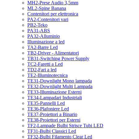
MH2-Prese Audio 3,5mm
ML2-Spine Banana
Contenitori per elettronica
PA2-Contenitori vari
PB2-Teko
PA31-ABS
PA32-Alluminio
Illuminazione a led
TA2-Barre Led
TB2-Driver - Alimentatori
TB31-Switching Power Supply
TC2-Faretti a Led
TD2-Fari a led
TE2-Illuminotecnica
TE31-Downlight Mono lampada
TE32-Downlight Multi Lampada
TE33-Illuminazione Esterni
TE34-Lampadari Industriali
TE35-Pannelli Led
TE36-Plafoniere Led
TE37-Proiettori a Binario
TE38-Proiettori per Esterni
TF2-Lampade Bulbi Strisce Tubi LED
TF31-Bulbi Classici Led
TF32-Bulbi Filamento Clear Led