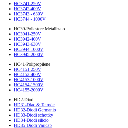
HC3741-250V
HC3742-400V
HC3743 - 630V
HC3744 - 1000V
HC39-Poliestere Metallizato
HC3941-250V
HC3942-400V
HC3943-630V
HC3944-1000V
HC3945-2000V
HC41-Polipropilene
HC4151-250V
HC4152-400V
HC4153-1000V
HC4154-1500V
HC4155-2000V
HD2-Diodi
HD31-Diac & Tetrode
HD32-Diodi Germanio
HD33-Diodi schottky
HD34-Diodi silicio
HD35-Diodi Varicap