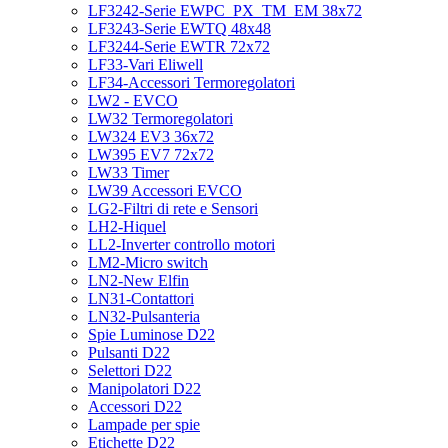
LF3242-Serie EWPC_PX_TM_EM 38x72
LF3243-Serie EWTQ 48x48
LF3244-Serie EWTR 72x72
LF33-Vari Eliwell
LF34-Accessori Termoregolatori
LW2 - EVCO
LW32 Termoregolatori
LW324 EV3 36x72
LW395 EV7 72x72
LW33 Timer
LW39 Accessori EVCO
LG2-Filtri di rete e Sensori
LH2-Hiquel
LL2-Inverter controllo motori
LM2-Micro switch
LN2-New Elfin
LN31-Contattori
LN32-Pulsanteria
Spie Luminose D22
Pulsanti D22
Selettori D22
Manipolatori D22
Accessori D22
Lampade per spie
Etichette D22