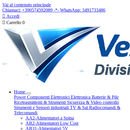
Vai al contenuto principale
Chiamaci: +390574592089 -*- WhatsApp: 3491733486

Accedi

Carrello
0
Home
Power
Componenti Elettronici
Elettronica
Batterie & Pile
Ricetrasmittenti & Strumenti
Sicurezza & Video controllo
Strumenti e Sensori industriali
TV & Sat
Radiocomandi &
Telecomandi
AA2-Alimentatori a Spina
AB2-Alimentatori Low Cost
AB31-Alimentatori 5V