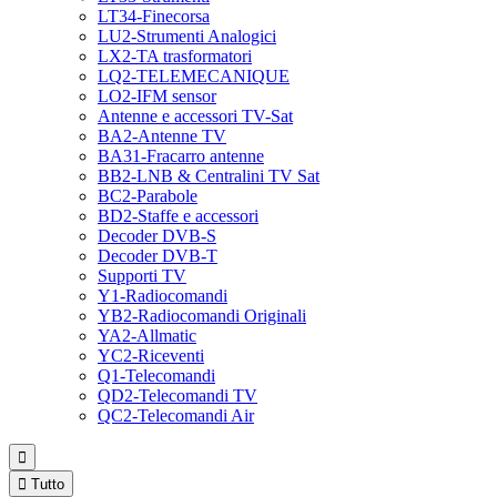
LT34-Finecorsa
LU2-Strumenti Analogici
LX2-TA trasformatori
LQ2-TELEMECANIQUE
LO2-IFM sensor
Antenne e accessori TV-Sat
BA2-Antenne TV
BA31-Fracarro antenne
BB2-LNB & Centralini TV Sat
BC2-Parabole
BD2-Staffe e accessori
Decoder DVB-S
Decoder DVB-T
Supporti TV
Y1-Radiocomandi
YB2-Radiocomandi Originali
YA2-Allmatic
YC2-Riceventi
Q1-Telecomandi
QD2-Telecomandi TV
QC2-Telecomandi Air


Tutto