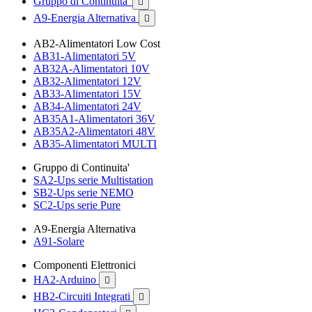
Gruppo di Continuita'

A9-Energia Alternativa

AB2-Alimentatori Low Cost
AB31-Alimentatori 5V
AB32A-Alimentatori 10V
AB32-Alimentatori 12V
AB33-Alimentatori 15V
AB34-Alimentatori 24V
AB35A1-Alimentatori 36V
AB35A2-Alimentatori 48V
AB35-Alimentatori MULTI
Gruppo di Continuita'
SA2-Ups serie Multistation
SB2-Ups serie NEMO
SC2-Ups serie Pure
A9-Energia Alternativa
A91-Solare
Componenti Elettronici
HA2-Arduino

HB2-Circuiti Integrati
