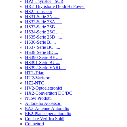
HP2-Thyristor - SCR
HR2-Thyristor e Diodi Hi-Power
HS2-Transistor
HS31-Serie 2N .....
HS32-Serie 2SA .....
HS33-Serie 2SB .....
HS34-Serie 2SC .....
HS35-Serie 2SD .....
HS36-Serie B.....
HS37-Serie BC .....
HS38-Serie BD....
HS390-Serie BF .....
HS391-Serie BU....
HS392-Serie VARI.....
HT2-Triac
HU2-Varistori
HZ2-NTC
HV2-Optoelettronici
HX2-Convertitori DC/DC
Nuovi Prodotti
Autoradio Accessori
EA2-Antenne Autoradio
EB2-Plance per autoradio
Conta e Verifica Soldi
Connettori