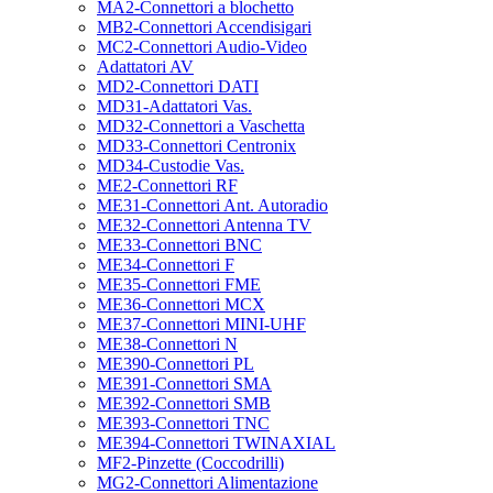
MA2-Connettori a blochetto
MB2-Connettori Accendisigari
MC2-Connettori Audio-Video
Adattatori AV
MD2-Connettori DATI
MD31-Adattatori Vas.
MD32-Connettori a Vaschetta
MD33-Connettori Centronix
MD34-Custodie Vas.
ME2-Connettori RF
ME31-Connettori Ant. Autoradio
ME32-Connettori Antenna TV
ME33-Connettori BNC
ME34-Connettori F
ME35-Connettori FME
ME36-Connettori MCX
ME37-Connettori MINI-UHF
ME38-Connettori N
ME390-Connettori PL
ME391-Connettori SMA
ME392-Connettori SMB
ME393-Connettori TNC
ME394-Connettori TWINAXIAL
MF2-Pinzette (Coccodrilli)
MG2-Connettori Alimentazione