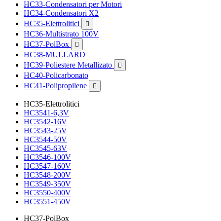
HC33-Condensatori per Motori
HC34-Condensatori X2
HC35-Elettrolitici

HC36-Multistrato 100V
HC37-PolBox

HC38-MULLARD
HC39-Poliestere Metallizato

HC40-Policarbonato
HC41-Polipropilene

HC35-Elettrolitici
HC3541-6,3V
HC3542-16V
HC3543-25V
HC3544-50V
HC3545-63V
HC3546-100V
HC3547-160V
HC3548-200V
HC3549-350V
HC3550-400V
HC3551-450V
HC37-PolBox