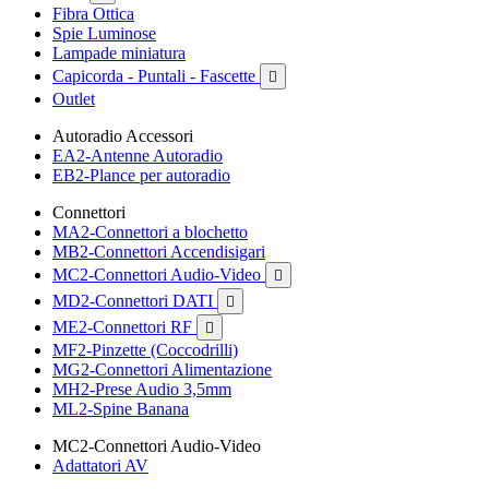
Fibra Ottica
Spie Luminose
Lampade miniatura
Capicorda - Puntali - Fascette

Outlet
Autoradio Accessori
EA2-Antenne Autoradio
EB2-Plance per autoradio
Connettori
MA2-Connettori a blochetto
MB2-Connettori Accendisigari
MC2-Connettori Audio-Video

MD2-Connettori DATI

ME2-Connettori RF

MF2-Pinzette (Coccodrilli)
MG2-Connettori Alimentazione
MH2-Prese Audio 3,5mm
ML2-Spine Banana
MC2-Connettori Audio-Video
Adattatori AV