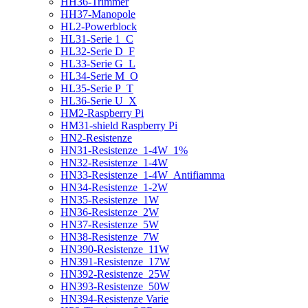
HH36-Trimmer
HH37-Manopole
HL2-Powerblock
HL31-Serie 1_C
HL32-Serie D_F
HL33-Serie G_L
HL34-Serie M_O
HL35-Serie P_T
HL36-Serie U_X
HM2-Raspberry Pi
HM31-shield Raspberry Pi
HN2-Resistenze
HN31-Resistenze_1-4W_1%
HN32-Resistenze_1-4W
HN33-Resistenze_1-4W_Antifiamma
HN34-Resistenze_1-2W
HN35-Resistenze_1W
HN36-Resistenze_2W
HN37-Resistenze_5W
HN38-Resistenze_7W
HN390-Resistenze_11W
HN391-Resistenze_17W
HN392-Resistenze_25W
HN393-Resistenze_50W
HN394-Resistenze Varie