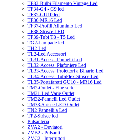
TF33-Bulbi Filamento Vintage Led
TF34-G4 - G9 led
TF35-GU10 led
TF36-MR16 Led
TF37-Profili Alluminio Led
TF38-Strisce LED
TF39-Tubi T8 - T5 Led
TG2-Lampade led
TH2-Led
TL2-Led Accessori
TL31-Access. Pannelli Led
TL32-Access. Plafoniere Led
TL33-Access. Proiettori a Binario Led
TL34-Access. TubiFlex-Strisce Led
TL35-Portafaretti GU10 - MR16 Led
TM2-Outlet - Fine serie
TM31-Led Varie Outlet
TM32-Pannelli Led Outlet
TM33-Strisce LED Outlet
TN2-Pannelli a Led
TP2-Strisce led
Pulsanteria
ZVA2 - Deviatori
ZVB2 - Pulsanti
ZVC2 - Interruttori