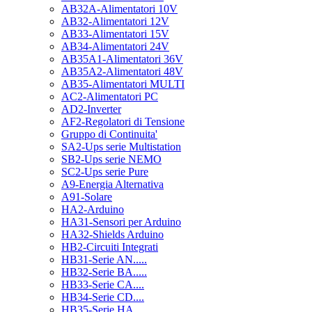
AB32A-Alimentatori 10V
AB32-Alimentatori 12V
AB33-Alimentatori 15V
AB34-Alimentatori 24V
AB35A1-Alimentatori 36V
AB35A2-Alimentatori 48V
AB35-Alimentatori MULTI
AC2-Alimentatori PC
AD2-Inverter
AF2-Regolatori di Tensione
Gruppo di Continuita'
SA2-Ups serie Multistation
SB2-Ups serie NEMO
SC2-Ups serie Pure
A9-Energia Alternativa
A91-Solare
HA2-Arduino
HA31-Sensori per Arduino
HA32-Shields Arduino
HB2-Circuiti Integrati
HB31-Serie AN.....
HB32-Serie BA.....
HB33-Serie CA....
HB34-Serie CD....
HB35-Serie HA.....