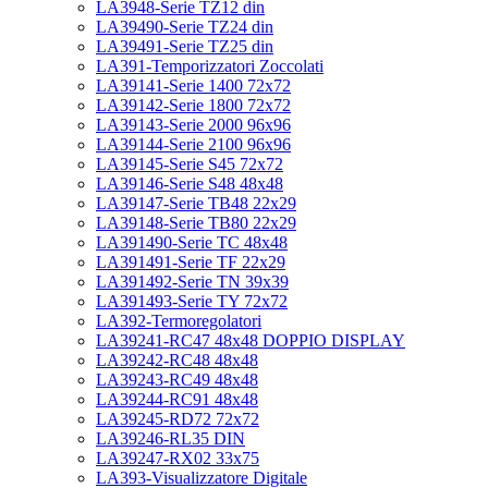
LA3948-Serie TZ12 din
LA39490-Serie TZ24 din
LA39491-Serie TZ25 din
LA391-Temporizzatori Zoccolati
LA39141-Serie 1400 72x72
LA39142-Serie 1800 72x72
LA39143-Serie 2000 96x96
LA39144-Serie 2100 96x96
LA39145-Serie S45 72x72
LA39146-Serie S48 48x48
LA39147-Serie TB48 22x29
LA39148-Serie TB80 22x29
LA391490-Serie TC 48x48
LA391491-Serie TF 22x29
LA391492-Serie TN 39x39
LA391493-Serie TY 72x72
LA392-Termoregolatori
LA39241-RC47 48x48 DOPPIO DISPLAY
LA39242-RC48 48x48
LA39243-RC49 48x48
LA39244-RC91 48x48
LA39245-RD72 72x72
LA39246-RL35 DIN
LA39247-RX02 33x75
LA393-Visualizzatore Digitale