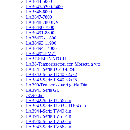
LA3644-5000
LA3645-5200-5400
LA3646-6000
LA3647-7800
LA3648-7800DV
LA36490-7900
LA36491-8800
LA36492-11800
LA36493-11900
LA36494-14000
LA36495-PM21
LA37-SBRINATORI
LA38-Temporizzatori con Morsetti a vite
LA3841-Serie TC40 48x48
LA3842-Serie TD40 72x72
LA3843-Serie TX40 33x75
LA390-Temporizzatori guida Din
LA3941-Serie GU
GZ90 din
LA3942-Serie TU56 din
LA3943-Serie TU93 - TU94 din
LA3944-Serie TV49 din
LA3945-Serie TV51 din
LA3946-Serie TV52 din
LA3947-Serie TV56 din