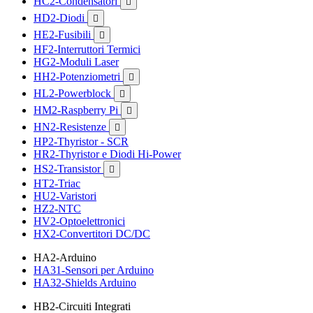
HC2-Condensatori

HD2-Diodi

HE2-Fusibili

HF2-Interruttori Termici
HG2-Moduli Laser
HH2-Potenziometri

HL2-Powerblock

HM2-Raspberry Pi

HN2-Resistenze

HP2-Thyristor - SCR
HR2-Thyristor e Diodi Hi-Power
HS2-Transistor

HT2-Triac
HU2-Varistori
HZ2-NTC
HV2-Optoelettronici
HX2-Convertitori DC/DC
HA2-Arduino
HA31-Sensori per Arduino
HA32-Shields Arduino
HB2-Circuiti Integrati