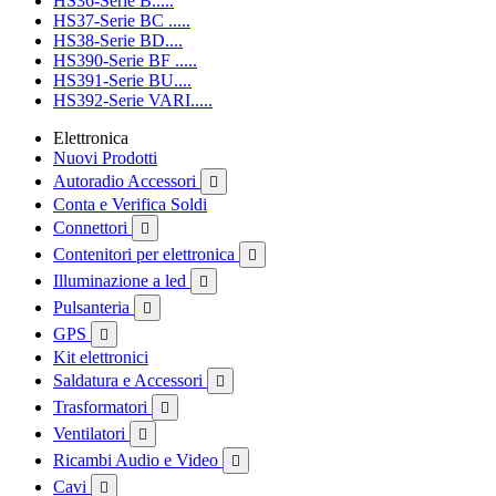
HS36-Serie B.....
HS37-Serie BC .....
HS38-Serie BD....
HS390-Serie BF .....
HS391-Serie BU....
HS392-Serie VARI.....
Elettronica
Nuovi Prodotti
Autoradio Accessori

Conta e Verifica Soldi
Connettori

Contenitori per elettronica

Illuminazione a led

Pulsanteria

GPS

Kit elettronici
Saldatura e Accessori

Trasformatori

Ventilatori

Ricambi Audio e Video

Cavi
