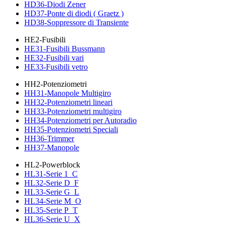
HD36-Diodi Zener
HD37-Ponte di diodi ( Graetz )
HD38-Soppressore di Transiente
HE2-Fusibili
HE31-Fusibili Bussmann
HE32-Fusibili vari
HE33-Fusibili vetro
HH2-Potenziometri
HH31-Manopole Multigiro
HH32-Potenziometri lineari
HH33-Potenziometri multigiro
HH34-Potenziometri per Autoradio
HH35-Potenziometri Speciali
HH36-Trimmer
HH37-Manopole
HL2-Powerblock
HL31-Serie 1_C
HL32-Serie D_F
HL33-Serie G_L
HL34-Serie M_O
HL35-Serie P_T
HL36-Serie U_X