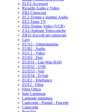
ZLF2-Accessori
Ricambi Audio e Video
ZB2-Cinescopi
ZC2-Testine e puntine Audio
ZE2-Tuner TV
ZD2-Testine Video (VCR)
ZA2-Antenne Telescopiche
ZB31-Zoccoli per cinescopi
Cavi
ZUA2 - Alimentazione
ZUB2 - Audio
ZUC2 - Video
ZUD2 - Dati
ZUD31 - Lan-Wan RJ45
ZUD32 - USB
ZUD33 - Vari
ZUD34 - D-Sub
ZUE2 - Telefonico
ZUF2 - Fibra
Fibra Ottica
Spie Luminose
Lampade miniatura
Capicorda - Puntali - Fascette
Capicorda
Puntalini