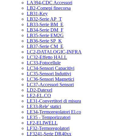
LA394-CDC Accessori
LB2-Comepi finecorsa
LB31-Key
LB32-Serie AP_T
LB33-Serie BM_E
LB34-Serie DM_F
LB35-Serie EM2G
LB36-Serie SP_K
LB37-Serie CM_E
LC2-DATALOGIC-INFRA
LC32-Effetto HALL
LC33-Fotocellule
LC34-Sensori Capacitivi
LC35-Sensori Induttivi
LC36-Sensori Magnetici
LC37-Accessori Sensori
LD2-Datexel
LE2-EL.CO
LE31-Convertitori di misura
LE33-Rele' statici
LE34-Termoregolatori El.co
LE35 - Temporizzatori
LF2-ELIWELL
LF32-Termoregolatori
LF3241-Serie DR40xx