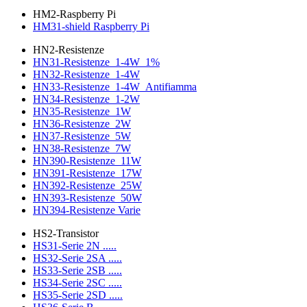
HM2-Raspberry Pi
HM31-shield Raspberry Pi
HN2-Resistenze
HN31-Resistenze_1-4W_1%
HN32-Resistenze_1-4W
HN33-Resistenze_1-4W_Antifiamma
HN34-Resistenze_1-2W
HN35-Resistenze_1W
HN36-Resistenze_2W
HN37-Resistenze_5W
HN38-Resistenze_7W
HN390-Resistenze_11W
HN391-Resistenze_17W
HN392-Resistenze_25W
HN393-Resistenze_50W
HN394-Resistenze Varie
HS2-Transistor
HS31-Serie 2N .....
HS32-Serie 2SA .....
HS33-Serie 2SB .....
HS34-Serie 2SC .....
HS35-Serie 2SD .....