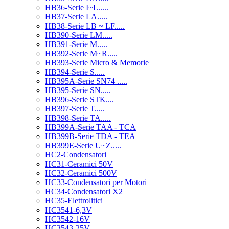
HB36-Serie I~L.....
HB37-Serie LA.....
HB38-Serie LB ~ LF.....
HB390-Serie LM.....
HB391-Serie M.....
HB392-Serie M~R.....
HB393-Serie Micro & Memorie
HB394-Serie S.....
HB395A-Serie SN74 .....
HB395-Serie SN.....
HB396-Serie STK....
HB397-Serie T.....
HB398-Serie TA.....
HB399A-Serie TAA - TCA
HB399B-Serie TDA - TEA
HB399E-Serie U~Z.....
HC2-Condensatori
HC31-Ceramici 50V
HC32-Ceramici 500V
HC33-Condensatori per Motori
HC34-Condensatori X2
HC35-Elettrolitici
HC3541-6,3V
HC3542-16V
HC3543-25V