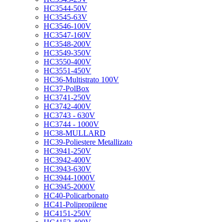
HC3544-50V
HC3545-63V
HC3546-100V
HC3547-160V
HC3548-200V
HC3549-350V
HC3550-400V
HC3551-450V
HC36-Multistrato 100V
HC37-PolBox
HC3741-250V
HC3742-400V
HC3743 - 630V
HC3744 - 1000V
HC38-MULLARD
HC39-Poliestere Metallizato
HC3941-250V
HC3942-400V
HC3943-630V
HC3944-1000V
HC3945-2000V
HC40-Policarbonato
HC41-Polipropilene
HC4151-250V