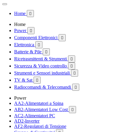
Home

Home
Power

Componenti Elettronici

Elettronica

Batterie & Pile

Ricetrasmittenti & Strumenti

Sicurezza & Video controllo

Strumenti e Sensori industriali

TV & Sat

Radiocomandi & Telecomandi

Power
AA2-Alimentatori a Spina
AB2-Alimentatori Low Cost

AC2-Alimentatori PC
AD2-Inverter
AF2-Regolatori di Tensione