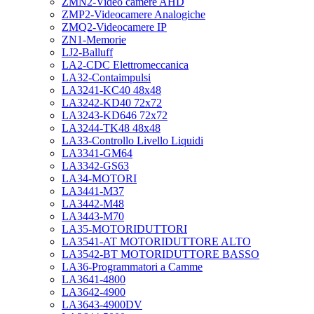
ZMN2-Video camere AHD
ZMP2-Videocamere Analogiche
ZMQ2-Videocamere IP
ZN1-Memorie
LJ2-Balluff
LA2-CDC Elettromeccanica
LA32-Contaimpulsi
LA3241-KC40 48x48
LA3242-KD40 72x72
LA3243-KD646 72x72
LA3244-TK48 48x48
LA33-Controllo Livello Liquidi
LA3341-GM64
LA3342-GS63
LA34-MOTORI
LA3441-M37
LA3442-M48
LA3443-M70
LA35-MOTORIDUTTORI
LA3541-AT MOTORIDUTTORE ALTO
LA3542-BT MOTORIDUTTORE BASSO
LA36-Programmatori a Camme
LA3641-4800
LA3642-4900
LA3643-4900DV