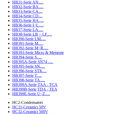
HB31-Serie AN.....
HB32-Serie BA.....
HB33-Serie CA....
HB34-Serie CD....
HB35-Serie HA.....
HB36-Serie I~L.....
HB37-Serie LA.....
HB38-Serie LB ~ LF.....
HB390-Serie LM.....
HB391-Serie M.....
HB392-Serie M~R.....
HB393-Serie Micro & Memorie
HB394-Serie S.....
HB395A-Serie SN74 .....
HB395-Serie SN.....
HB396-Serie STK....
HB397-Serie T.....
HB398-Serie TA.....
HB399A-Serie TAA - TCA
HB399B-Serie TDA - TEA
HB399E-Serie U~Z.....
HC2-Condensatori
HC31-Ceramici 50V
HC32-Ceramici 500V