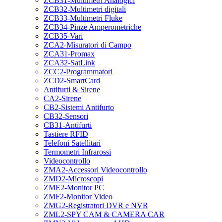
ZCB31-Multimetri Analogici
ZCB32-Multimetri digitali
ZCB33-Multimetri Fluke
ZCB34-Pinze Amperometriche
ZCB35-Vari
ZCA2-Misuratori di Campo
ZCA31-Promax
ZCA32-SatLink
ZCC2-Programmatori
ZCD2-SmartCard
Antifurti & Sirene
CA2-Sirene
CB2-Sistemi Antifurto
CB32-Sensori
CB31-Antifurti
Tastiere RFID
Telefoni Satellitari
Termometri Infrarossi
Videocontrollo
ZMA2-Accessori Videocontrollo
ZMD2-Microscopi
ZME2-Monitor PC
ZMF2-Monitor Video
ZMG2-Registratori DVR e NVR
ZML2-SPY CAM & CAMERA CAR