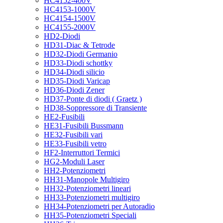
HC4152-400V
HC4153-1000V
HC4154-1500V
HC4155-2000V
HD2-Diodi
HD31-Diac & Tetrode
HD32-Diodi Germanio
HD33-Diodi schottky
HD34-Diodi silicio
HD35-Diodi Varicap
HD36-Diodi Zener
HD37-Ponte di diodi ( Graetz )
HD38-Soppressore di Transiente
HE2-Fusibili
HE31-Fusibili Bussmann
HE32-Fusibili vari
HE33-Fusibili vetro
HF2-Interruttori Termici
HG2-Moduli Laser
HH2-Potenziometri
HH31-Manopole Multigiro
HH32-Potenziometri lineari
HH33-Potenziometri multigiro
HH34-Potenziometri per Autoradio
HH35-Potenziometri Speciali