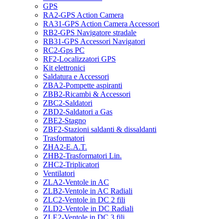
GPS
RA2-GPS Action Camera
RA31-GPS Action Camera Accessori
RB2-GPS Navigatore stradale
RB31-GPS Accessori Navigatori
RC2-Gps PC
RF2-Localizzatori GPS
Kit elettronici
Saldatura e Accessori
ZBA2-Pompette aspiranti
ZBB2-Ricambi & Accessori
ZBC2-Saldatori
ZBD2-Saldatori a Gas
ZBE2-Stagno
ZBF2-Stazioni saldanti & dissaldanti
Trasformatori
ZHA2-E.A.T.
ZHB2-Trasformatori Lin.
ZHC2-Triplicatori
Ventilatori
ZLA2-Ventole in AC
ZLB2-Ventole in AC Radiali
ZLC2-Ventole in DC 2 fili
ZLD2-Ventole in DC Radiali
ZLE2-Ventole in DC 3 fili