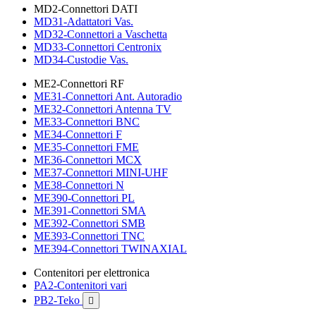
MD2-Connettori DATI
MD31-Adattatori Vas.
MD32-Connettori a Vaschetta
MD33-Connettori Centronix
MD34-Custodie Vas.
ME2-Connettori RF
ME31-Connettori Ant. Autoradio
ME32-Connettori Antenna TV
ME33-Connettori BNC
ME34-Connettori F
ME35-Connettori FME
ME36-Connettori MCX
ME37-Connettori MINI-UHF
ME38-Connettori N
ME390-Connettori PL
ME391-Connettori SMA
ME392-Connettori SMB
ME393-Connettori TNC
ME394-Connettori TWINAXIAL
Contenitori per elettronica
PA2-Contenitori vari
PB2-Teko
