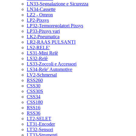
LN33-Segnalazione e Sicurezza
LN34-Cassette
LZ2 - Omron
LP2-Pixsys
LP32-Termoregolatori Pixsys
LP33-Pixsys vari
LK2-Pneumatica
LR2-RAAS PULSANTI
LS2-RELE'
LS31-Mini Relè
LS32-Relè
LS33-Zoccoli e Accessori
LS34-Rele' Automotive
LV2-Schmersal
RSS260
CSS30
CSS30S
CSS34
CSS180
RSS16
RSS36
LT2-SELET
LT31-Encoder
LT32-Sensori
LT33-Strumenti