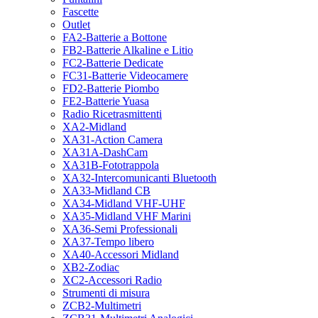
Fascette
Outlet
FA2-Batterie a Bottone
FB2-Batterie Alkaline e Litio
FC2-Batterie Dedicate
FC31-Batterie Videocamere
FD2-Batterie Piombo
FE2-Batterie Yuasa
Radio Ricetrasmittenti
XA2-Midland
XA31-Action Camera
XA31A-DashCam
XA31B-Fototrappola
XA32-Intercomunicanti Bluetooth
XA33-Midland CB
XA34-Midland VHF-UHF
XA35-Midland VHF Marini
XA36-Semi Professionali
XA37-Tempo libero
XA40-Accessori Midland
XB2-Zodiac
XC2-Accessori Radio
Strumenti di misura
ZCB2-Multimetri