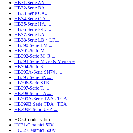
HB31-Serie AN.....
HB32-Serie BA.....
HB33-Serie CA....
HB34-Serie CD....
HB35-Serie HA.....
HB36-Serie I~L.....
HB37-Serie LA.....
HB38-Serie LB ~ LF.....
HB390-Serie LM.....
HB391-Serie M.....
HB392-Serie M~R.....
HB393-Serie Micro & Memorie
HB394-Serie S.....
HB395A-Serie SN74 .....
HB395-Serie SN.....
HB396-Serie STK....
HB397-Serie T.....
HB398-Serie TA.....
HB399A-Serie TAA - TCA
HB399B-Serie TDA - TEA
HB399E-Serie U~Z.....
HC2-Condensatori
HC31-Ceramici 50V
HC32-Ceramici 500V