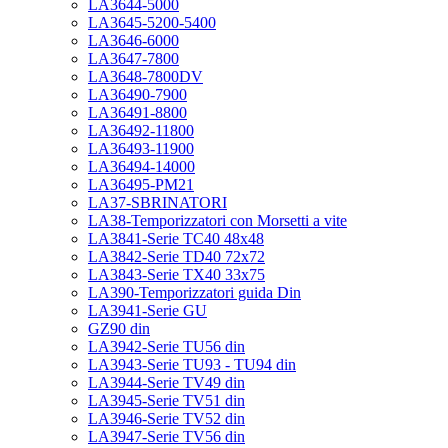
LA3644-5000
LA3645-5200-5400
LA3646-6000
LA3647-7800
LA3648-7800DV
LA36490-7900
LA36491-8800
LA36492-11800
LA36493-11900
LA36494-14000
LA36495-PM21
LA37-SBRINATORI
LA38-Temporizzatori con Morsetti a vite
LA3841-Serie TC40 48x48
LA3842-Serie TD40 72x72
LA3843-Serie TX40 33x75
LA390-Temporizzatori guida Din
LA3941-Serie GU
GZ90 din
LA3942-Serie TU56 din
LA3943-Serie TU93 - TU94 din
LA3944-Serie TV49 din
LA3945-Serie TV51 din
LA3946-Serie TV52 din
LA3947-Serie TV56 din