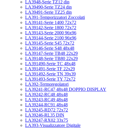
LA3948-Serie TZ12 din
LA39490-Serie TZ24 din
LA39491-Serie TZ25 din
LA391-Temporizzatori Zoccolati
LA39141-Serie 1400 72x72
LA39142-Serie 1800 72x72
LA39143-Serie 2000 96x96
LA39144-Serie 2100 96x96
LA39145-Serie S45 72x72
LA39146-Serie S48 48x48
LA39147-Serie TB48 22x29
LA39148-Serie TB80 22x29
LA391490-Serie TC 48x48
LA391491-Serie TF 22x29
LA391492-Serie TN 39x39
LA391493-Serie TY 72x72
LA392-Termoregolatori
LA39241-RC47 48x48 DOPPIO DISPLAY
LA39242-RC48 48x48
LA39243-RC49 48x48
LA39244-RC91 48x48
LA39245-RD72 72x72
LA39246-RL35 DIN
LA39247-RX02 33x75
LA393-Visualizzatore Digitale