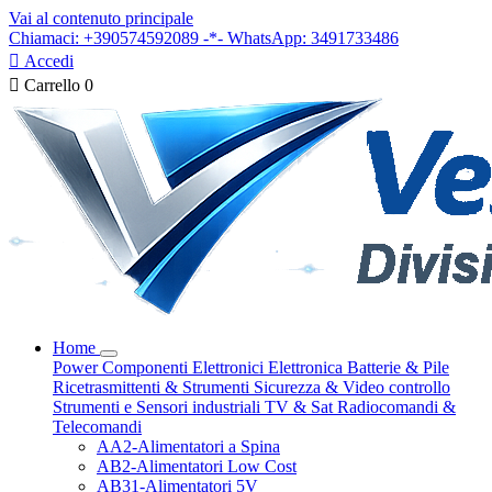
Vai al contenuto principale
Chiamaci: +390574592089 -*- WhatsApp: 3491733486

Accedi

Carrello
0
Home
Power
Componenti Elettronici
Elettronica
Batterie & Pile
Ricetrasmittenti & Strumenti
Sicurezza & Video controllo
Strumenti e Sensori industriali
TV & Sat
Radiocomandi &
Telecomandi
AA2-Alimentatori a Spina
AB2-Alimentatori Low Cost
AB31-Alimentatori 5V