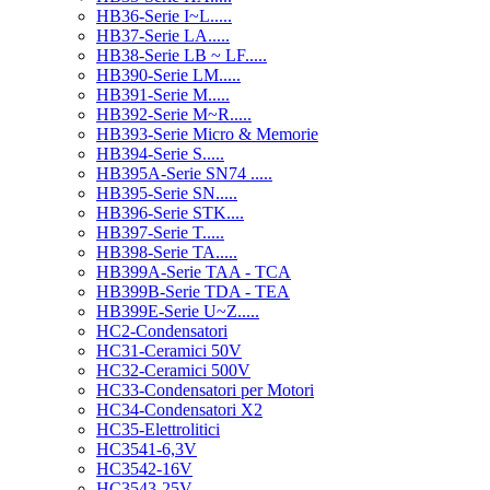
HB36-Serie I~L.....
HB37-Serie LA.....
HB38-Serie LB ~ LF.....
HB390-Serie LM.....
HB391-Serie M.....
HB392-Serie M~R.....
HB393-Serie Micro & Memorie
HB394-Serie S.....
HB395A-Serie SN74 .....
HB395-Serie SN.....
HB396-Serie STK....
HB397-Serie T.....
HB398-Serie TA.....
HB399A-Serie TAA - TCA
HB399B-Serie TDA - TEA
HB399E-Serie U~Z.....
HC2-Condensatori
HC31-Ceramici 50V
HC32-Ceramici 500V
HC33-Condensatori per Motori
HC34-Condensatori X2
HC35-Elettrolitici
HC3541-6,3V
HC3542-16V
HC3543-25V