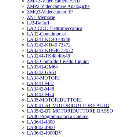
ZMN2-Video camere AHD
ZMP2-Videocamere Analogiche
ZMQ2-Videocamere IP
ZN1-Memorie
LJ2-Balluff
LA2-CDC Elettromeccanica
LA32-Contaimpulsi
LA3241-KC40 48x48
LA3242-KD40 72x72
LA3243-KD646 72x72
LA3244-TK48 48x48
LA33-Controllo Livello Liquidi
LA3341-GM64
LA3342-GS63
LA34-MOTORI
LA3441-M37
LA3442-M48
LA3443-M70
LA35-MOTORIDUTTORI
LA3541-AT MOTORIDUTTORE ALTO
LA3542-BT MOTORIDUTTORE BASSO
LA36-Programmatori a Camme
LA3641-4800
LA3642-4900
LA3643-4900DV