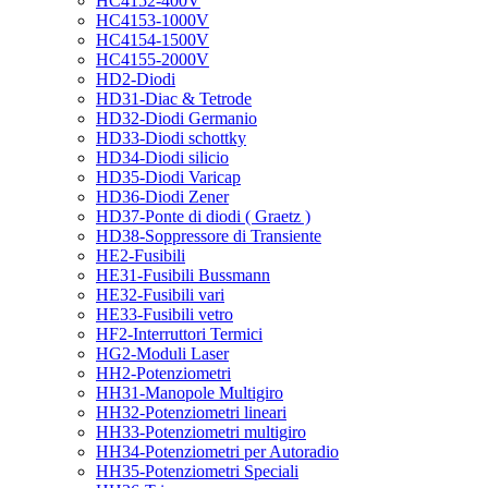
HC4152-400V
HC4153-1000V
HC4154-1500V
HC4155-2000V
HD2-Diodi
HD31-Diac & Tetrode
HD32-Diodi Germanio
HD33-Diodi schottky
HD34-Diodi silicio
HD35-Diodi Varicap
HD36-Diodi Zener
HD37-Ponte di diodi ( Graetz )
HD38-Soppressore di Transiente
HE2-Fusibili
HE31-Fusibili Bussmann
HE32-Fusibili vari
HE33-Fusibili vetro
HF2-Interruttori Termici
HG2-Moduli Laser
HH2-Potenziometri
HH31-Manopole Multigiro
HH32-Potenziometri lineari
HH33-Potenziometri multigiro
HH34-Potenziometri per Autoradio
HH35-Potenziometri Speciali