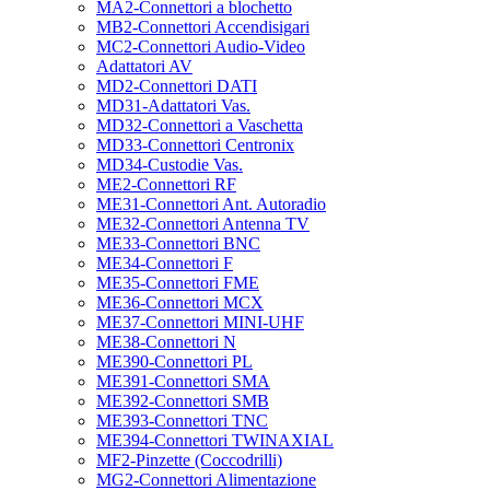
MA2-Connettori a blochetto
MB2-Connettori Accendisigari
MC2-Connettori Audio-Video
Adattatori AV
MD2-Connettori DATI
MD31-Adattatori Vas.
MD32-Connettori a Vaschetta
MD33-Connettori Centronix
MD34-Custodie Vas.
ME2-Connettori RF
ME31-Connettori Ant. Autoradio
ME32-Connettori Antenna TV
ME33-Connettori BNC
ME34-Connettori F
ME35-Connettori FME
ME36-Connettori MCX
ME37-Connettori MINI-UHF
ME38-Connettori N
ME390-Connettori PL
ME391-Connettori SMA
ME392-Connettori SMB
ME393-Connettori TNC
ME394-Connettori TWINAXIAL
MF2-Pinzette (Coccodrilli)
MG2-Connettori Alimentazione