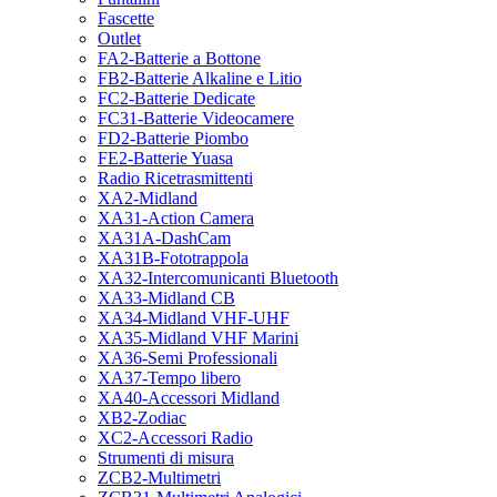
Fascette
Outlet
FA2-Batterie a Bottone
FB2-Batterie Alkaline e Litio
FC2-Batterie Dedicate
FC31-Batterie Videocamere
FD2-Batterie Piombo
FE2-Batterie Yuasa
Radio Ricetrasmittenti
XA2-Midland
XA31-Action Camera
XA31A-DashCam
XA31B-Fototrappola
XA32-Intercomunicanti Bluetooth
XA33-Midland CB
XA34-Midland VHF-UHF
XA35-Midland VHF Marini
XA36-Semi Professionali
XA37-Tempo libero
XA40-Accessori Midland
XB2-Zodiac
XC2-Accessori Radio
Strumenti di misura
ZCB2-Multimetri