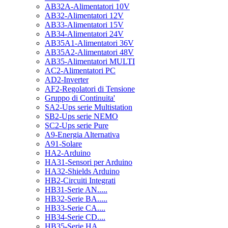
AB32A-Alimentatori 10V
AB32-Alimentatori 12V
AB33-Alimentatori 15V
AB34-Alimentatori 24V
AB35A1-Alimentatori 36V
AB35A2-Alimentatori 48V
AB35-Alimentatori MULTI
AC2-Alimentatori PC
AD2-Inverter
AF2-Regolatori di Tensione
Gruppo di Continuita'
SA2-Ups serie Multistation
SB2-Ups serie NEMO
SC2-Ups serie Pure
A9-Energia Alternativa
A91-Solare
HA2-Arduino
HA31-Sensori per Arduino
HA32-Shields Arduino
HB2-Circuiti Integrati
HB31-Serie AN.....
HB32-Serie BA.....
HB33-Serie CA....
HB34-Serie CD....
HB35-Serie HA.....