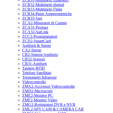
ZCB31-Multimetri Analogici
ZCB32-Multimetri digitali
ZCB33-Multimetri Fluke
ZCB34-Pinze Amperometriche
ZCB35-Vari
ZCA2-Misuratori di Campo
ZCA31-Promax
ZCA32-SatLink
ZCC2-Programmatori
ZCD2-SmartCard
Antifurti & Sirene
CA2-Sirene
CB2-Sistemi Antifurto
CB32-Sensori
CB31-Antifurti
Tastiere RFID
Telefoni Satellitari
Termometri Infrarossi
Videocontrollo
ZMA2-Accessori Videocontrollo
ZMD2-Microscopi
ZME2-Monitor PC
ZMF2-Monitor Video
ZMG2-Registratori DVR e NVR
ZML2-SPY CAM & CAMERA CAR