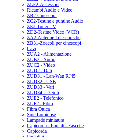
ZLF2-Accessori
Ricambi Audio e Video
ZB2-Cinescopi
ZC2-Testine e puntine Audio
ZE2-Tuner TV
ZD2-Testine Video (VCR)
ZA2-Antenne Telescopiche
ZB31-Zoccoli per cinescopi
Cavi
ZUA2 - Alimentazione
ZUB2 - Audio
ZUC2 - Video
ZUD2 - Dati
ZUD31 - Lan-Wan RJ45
ZUD32 - USB
ZUD33 - Vari
ZUD34 - D-Sub
ZUE2 - Telefonico
ZUF2 - Fibra
Fibra Ottica
Spie Luminose
Lampade miniatura
Capicorda - Puntali - Fascette
Capicorda
Puntalini