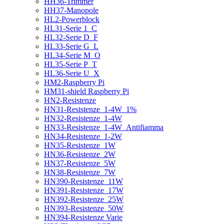
HH36-Trimmer
HH37-Manopole
HL2-Powerblock
HL31-Serie 1_C
HL32-Serie D_F
HL33-Serie G_L
HL34-Serie M_O
HL35-Serie P_T
HL36-Serie U_X
HM2-Raspberry Pi
HM31-shield Raspberry Pi
HN2-Resistenze
HN31-Resistenze_1-4W_1%
HN32-Resistenze_1-4W
HN33-Resistenze_1-4W_Antifiamma
HN34-Resistenze_1-2W
HN35-Resistenze_1W
HN36-Resistenze_2W
HN37-Resistenze_5W
HN38-Resistenze_7W
HN390-Resistenze_11W
HN391-Resistenze_17W
HN392-Resistenze_25W
HN393-Resistenze_50W
HN394-Resistenze Varie