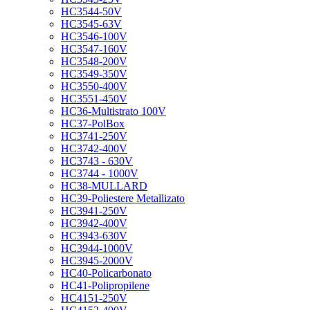
HC3544-50V
HC3545-63V
HC3546-100V
HC3547-160V
HC3548-200V
HC3549-350V
HC3550-400V
HC3551-450V
HC36-Multistrato 100V
HC37-PolBox
HC3741-250V
HC3742-400V
HC3743 - 630V
HC3744 - 1000V
HC38-MULLARD
HC39-Poliestere Metallizato
HC3941-250V
HC3942-400V
HC3943-630V
HC3944-1000V
HC3945-2000V
HC40-Policarbonato
HC41-Polipropilene
HC4151-250V