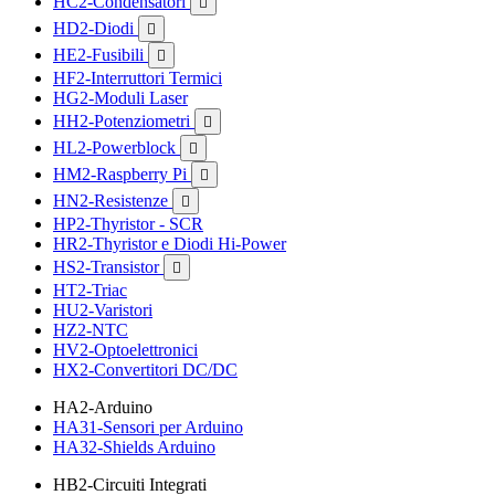
HC2-Condensatori

HD2-Diodi

HE2-Fusibili

HF2-Interruttori Termici
HG2-Moduli Laser
HH2-Potenziometri

HL2-Powerblock

HM2-Raspberry Pi

HN2-Resistenze

HP2-Thyristor - SCR
HR2-Thyristor e Diodi Hi-Power
HS2-Transistor

HT2-Triac
HU2-Varistori
HZ2-NTC
HV2-Optoelettronici
HX2-Convertitori DC/DC
HA2-Arduino
HA31-Sensori per Arduino
HA32-Shields Arduino
HB2-Circuiti Integrati