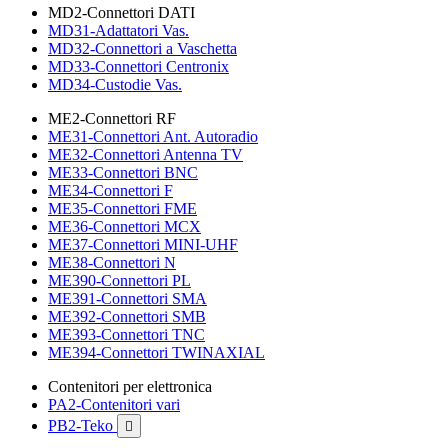
MD2-Connettori DATI
MD31-Adattatori Vas.
MD32-Connettori a Vaschetta
MD33-Connettori Centronix
MD34-Custodie Vas.
ME2-Connettori RF
ME31-Connettori Ant. Autoradio
ME32-Connettori Antenna TV
ME33-Connettori BNC
ME34-Connettori F
ME35-Connettori FME
ME36-Connettori MCX
ME37-Connettori MINI-UHF
ME38-Connettori N
ME390-Connettori PL
ME391-Connettori SMA
ME392-Connettori SMB
ME393-Connettori TNC
ME394-Connettori TWINAXIAL
Contenitori per elettronica
PA2-Contenitori vari
PB2-Teko
