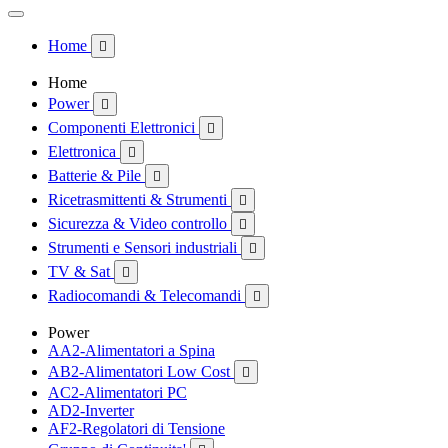
Home

Home
Power

Componenti Elettronici

Elettronica

Batterie & Pile

Ricetrasmittenti & Strumenti

Sicurezza & Video controllo

Strumenti e Sensori industriali

TV & Sat

Radiocomandi & Telecomandi

Power
AA2-Alimentatori a Spina
AB2-Alimentatori Low Cost

AC2-Alimentatori PC
AD2-Inverter
AF2-Regolatori di Tensione