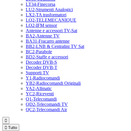
LT34-Finecorsa
LU2-Strumenti Analogici
LX2-TA trasformatori
LQ2-TELEMECANIQUE
LO2-IFM sensor
Antenne e accessori TV-Sat
BA2-Antenne TV
BA31-Fracarro antenne
BB2-LNB & Centralini TV Sat
BC2-Parabole
BD2-Staffe e accessori
Decoder DVB-S
Decoder DVB-T
Supporti TV
Y1-Radiocomandi
YB2-Radiocomandi Originali
YA2-Allmatic
YC2-Riceventi
Q1-Telecomandi
QD2-Telecomandi TV
QC2-Telecomandi Air


Tutto