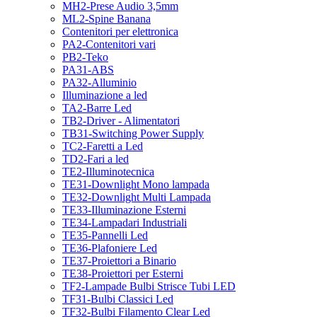
MH2-Prese Audio 3,5mm
ML2-Spine Banana
Contenitori per elettronica
PA2-Contenitori vari
PB2-Teko
PA31-ABS
PA32-Alluminio
Illuminazione a led
TA2-Barre Led
TB2-Driver - Alimentatori
TB31-Switching Power Supply
TC2-Faretti a Led
TD2-Fari a led
TE2-Illuminotecnica
TE31-Downlight Mono lampada
TE32-Downlight Multi Lampada
TE33-Illuminazione Esterni
TE34-Lampadari Industriali
TE35-Pannelli Led
TE36-Plafoniere Led
TE37-Proiettori a Binario
TE38-Proiettori per Esterni
TF2-Lampade Bulbi Strisce Tubi LED
TF31-Bulbi Classici Led
TF32-Bulbi Filamento Clear Led