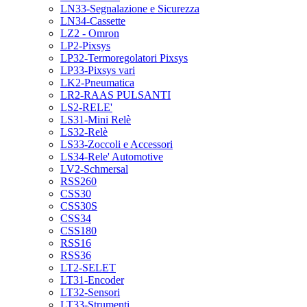
LN33-Segnalazione e Sicurezza
LN34-Cassette
LZ2 - Omron
LP2-Pixsys
LP32-Termoregolatori Pixsys
LP33-Pixsys vari
LK2-Pneumatica
LR2-RAAS PULSANTI
LS2-RELE'
LS31-Mini Relè
LS32-Relè
LS33-Zoccoli e Accessori
LS34-Rele' Automotive
LV2-Schmersal
RSS260
CSS30
CSS30S
CSS34
CSS180
RSS16
RSS36
LT2-SELET
LT31-Encoder
LT32-Sensori
LT33-Strumenti