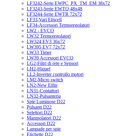
LF3242-Serie EWPC_PX_TM_EM 38x72
LF3243-Serie EWTQ 48x48
LF3244-Serie EWTR 72x72
LF33-Vari Eliwell
LF34-Accessori Termoregolatori
LW2 - EVCO
LW32 Termoregolatori
LW324 EV3 36x72
LW395 EV7 72x72
LW33 Timer
LW39 Accessori EVCO
LG2-Filtri di rete e Sensori
LH2-Hiquel
LL2-Inverter controllo motori
LM2-Micro switch
LN2-New Elfin
LN31-Contattori
LN32-Pulsanteria
Spie Luminose D22
Pulsanti D22
Selettori D22
Manipolatori D22
Accessori D22
Lampade per spie
Etichette D22