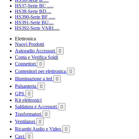
HS36-Serie B.....
HS37-Serie BC .....
HS38-Serie BD....
HS390-Serie BF .....
HS391-Serie BU....
HS392-Serie VARI.....
Elettronica
Nuovi Prodotti
Autoradio Accessori

Conta e Verifica Soldi
Connettori

Contenitori per elettronica

Illuminazione a led

Pulsanteria

GPS

Kit elettronici
Saldatura e Accessori

Trasformatori

Ventilatori

Ricambi Audio e Video

Cavi
