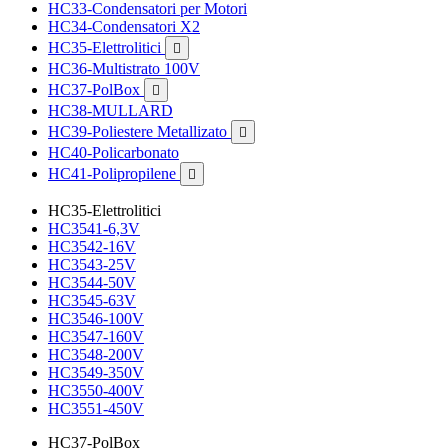
HC33-Condensatori per Motori
HC34-Condensatori X2
HC35-Elettrolitici

HC36-Multistrato 100V
HC37-PolBox

HC38-MULLARD
HC39-Poliestere Metallizato

HC40-Policarbonato
HC41-Polipropilene

HC35-Elettrolitici
HC3541-6,3V
HC3542-16V
HC3543-25V
HC3544-50V
HC3545-63V
HC3546-100V
HC3547-160V
HC3548-200V
HC3549-350V
HC3550-400V
HC3551-450V
HC37-PolBox