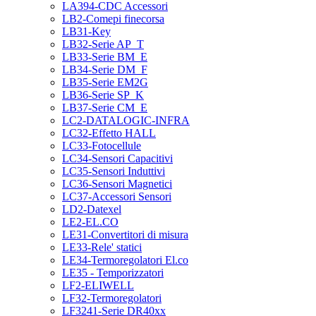
LA394-CDC Accessori
LB2-Comepi finecorsa
LB31-Key
LB32-Serie AP_T
LB33-Serie BM_E
LB34-Serie DM_F
LB35-Serie EM2G
LB36-Serie SP_K
LB37-Serie CM_E
LC2-DATALOGIC-INFRA
LC32-Effetto HALL
LC33-Fotocellule
LC34-Sensori Capacitivi
LC35-Sensori Induttivi
LC36-Sensori Magnetici
LC37-Accessori Sensori
LD2-Datexel
LE2-EL.CO
LE31-Convertitori di misura
LE33-Rele' statici
LE34-Termoregolatori El.co
LE35 - Temporizzatori
LF2-ELIWELL
LF32-Termoregolatori
LF3241-Serie DR40xx