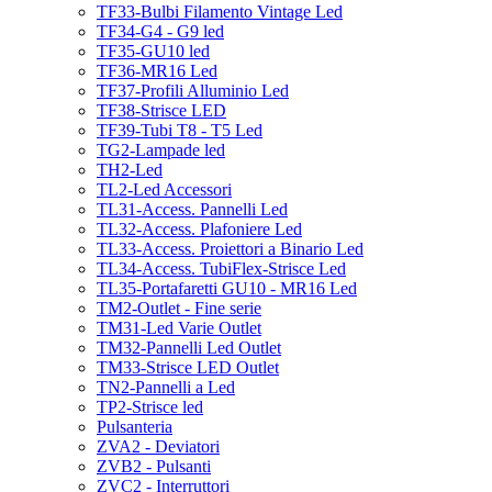
TF33-Bulbi Filamento Vintage Led
TF34-G4 - G9 led
TF35-GU10 led
TF36-MR16 Led
TF37-Profili Alluminio Led
TF38-Strisce LED
TF39-Tubi T8 - T5 Led
TG2-Lampade led
TH2-Led
TL2-Led Accessori
TL31-Access. Pannelli Led
TL32-Access. Plafoniere Led
TL33-Access. Proiettori a Binario Led
TL34-Access. TubiFlex-Strisce Led
TL35-Portafaretti GU10 - MR16 Led
TM2-Outlet - Fine serie
TM31-Led Varie Outlet
TM32-Pannelli Led Outlet
TM33-Strisce LED Outlet
TN2-Pannelli a Led
TP2-Strisce led
Pulsanteria
ZVA2 - Deviatori
ZVB2 - Pulsanti
ZVC2 - Interruttori