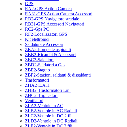
GPS
RA2-GPS Action Camera
RA31-GPS Action Camera Accessori
RB2-GPS Navigatore stradale
RB31-GPS Accessori Navigatori
RC2-Gps PC
RF2-Localizzatori GPS
Kit elettronici
Saldatura e Accessori
ZBA2-Pompette aspiranti
ZBB2-Ricambi & Accessori
ZBC2-Saldatori
ZBD2-Saldatori a Gas
ZBE2-Stagno
ZBF2-Stazioni saldanti & dissaldanti
Trasformatori
ZHA2-E.A.T.
ZHB2-Trasformatori Lin.
ZHC2-Triplicatori
Ventilatori
ZLA2-Ventole in AC
ZLB2-Ventole in AC Radiali
ZLC2-Ventole in DC 2 fili
ZLD2-Ventole in DC Radiali
ZLE2-Ventole in DC 3 fili