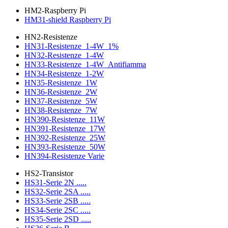
HM2-Raspberry Pi
HM31-shield Raspberry Pi
HN2-Resistenze
HN31-Resistenze_1-4W_1%
HN32-Resistenze_1-4W
HN33-Resistenze_1-4W_Antifiamma
HN34-Resistenze_1-2W
HN35-Resistenze_1W
HN36-Resistenze_2W
HN37-Resistenze_5W
HN38-Resistenze_7W
HN390-Resistenze_11W
HN391-Resistenze_17W
HN392-Resistenze_25W
HN393-Resistenze_50W
HN394-Resistenze Varie
HS2-Transistor
HS31-Serie 2N .....
HS32-Serie 2SA .....
HS33-Serie 2SB .....
HS34-Serie 2SC .....
HS35-Serie 2SD .....