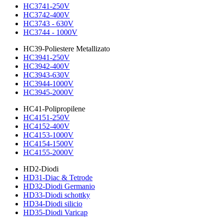
HC3741-250V
HC3742-400V
HC3743 - 630V
HC3744 - 1000V
HC39-Poliestere Metallizato
HC3941-250V
HC3942-400V
HC3943-630V
HC3944-1000V
HC3945-2000V
HC41-Polipropilene
HC4151-250V
HC4152-400V
HC4153-1000V
HC4154-1500V
HC4155-2000V
HD2-Diodi
HD31-Diac & Tetrode
HD32-Diodi Germanio
HD33-Diodi schottky
HD34-Diodi silicio
HD35-Diodi Varicap