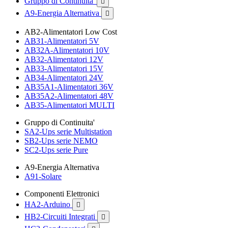
Gruppo di Continuita'

A9-Energia Alternativa

AB2-Alimentatori Low Cost
AB31-Alimentatori 5V
AB32A-Alimentatori 10V
AB32-Alimentatori 12V
AB33-Alimentatori 15V
AB34-Alimentatori 24V
AB35A1-Alimentatori 36V
AB35A2-Alimentatori 48V
AB35-Alimentatori MULTI
Gruppo di Continuita'
SA2-Ups serie Multistation
SB2-Ups serie NEMO
SC2-Ups serie Pure
A9-Energia Alternativa
A91-Solare
Componenti Elettronici
HA2-Arduino

HB2-Circuiti Integrati
