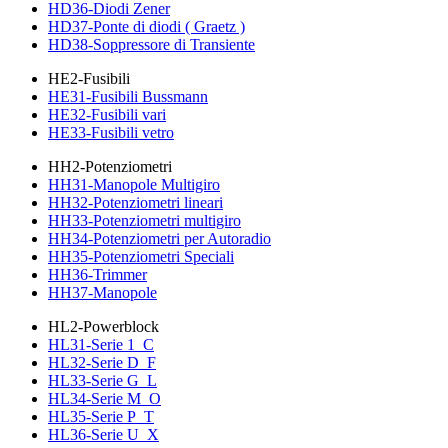
HD36-Diodi Zener
HD37-Ponte di diodi ( Graetz )
HD38-Soppressore di Transiente
HE2-Fusibili
HE31-Fusibili Bussmann
HE32-Fusibili vari
HE33-Fusibili vetro
HH2-Potenziometri
HH31-Manopole Multigiro
HH32-Potenziometri lineari
HH33-Potenziometri multigiro
HH34-Potenziometri per Autoradio
HH35-Potenziometri Speciali
HH36-Trimmer
HH37-Manopole
HL2-Powerblock
HL31-Serie 1_C
HL32-Serie D_F
HL33-Serie G_L
HL34-Serie M_O
HL35-Serie P_T
HL36-Serie U_X