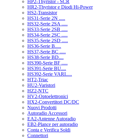
HP2-Thyristor - SCR
HR2-Thyristor e Diodi Hi-Power
HS2-Transistor
HS31-Serie 2N .....
HS32-Serie 2SA .....
HS33-Serie 2SB .....
HS34-Serie 2SC .....
HS35-Serie 2SD .....
HS36-Serie B.....
HS37-Serie BC .....
HS38-Serie BD....
HS390-Serie BF .....
HS391-Serie BU....
HS392-Serie VARI.....
HT2-Triac
HU2-Varistori
HZ2-NTC
HV2-Optoelettronici
HX2-Convertitori DC/DC
Nuovi Prodotti
Autoradio Accessori
EA2-Antenne Autoradio
EB2-Plance per autoradio
Conta e Verifica Soldi
Connettori