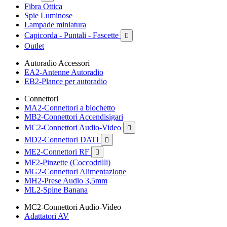
Fibra Ottica
Spie Luminose
Lampade miniatura
Capicorda - Puntali - Fascette

Outlet
Autoradio Accessori
EA2-Antenne Autoradio
EB2-Plance per autoradio
Connettori
MA2-Connettori a blochetto
MB2-Connettori Accendisigari
MC2-Connettori Audio-Video

MD2-Connettori DATI

ME2-Connettori RF

MF2-Pinzette (Coccodrilli)
MG2-Connettori Alimentazione
MH2-Prese Audio 3,5mm
ML2-Spine Banana
MC2-Connettori Audio-Video
Adattatori AV