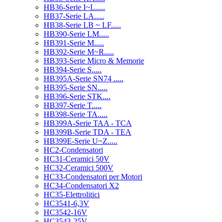
HB36-Serie I~L.....
HB37-Serie LA.....
HB38-Serie LB ~ LF.....
HB390-Serie LM.....
HB391-Serie M.....
HB392-Serie M~R.....
HB393-Serie Micro & Memorie
HB394-Serie S.....
HB395A-Serie SN74 .....
HB395-Serie SN.....
HB396-Serie STK....
HB397-Serie T.....
HB398-Serie TA.....
HB399A-Serie TAA - TCA
HB399B-Serie TDA - TEA
HB399E-Serie U~Z.....
HC2-Condensatori
HC31-Ceramici 50V
HC32-Ceramici 500V
HC33-Condensatori per Motori
HC34-Condensatori X2
HC35-Elettrolitici
HC3541-6,3V
HC3542-16V
HC3543-25V