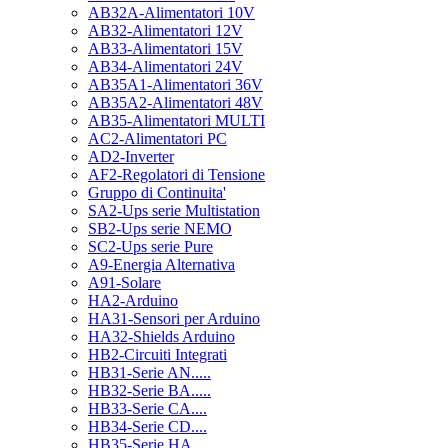
AB32A-Alimentatori 10V
AB32-Alimentatori 12V
AB33-Alimentatori 15V
AB34-Alimentatori 24V
AB35A1-Alimentatori 36V
AB35A2-Alimentatori 48V
AB35-Alimentatori MULTI
AC2-Alimentatori PC
AD2-Inverter
AF2-Regolatori di Tensione
Gruppo di Continuita'
SA2-Ups serie Multistation
SB2-Ups serie NEMO
SC2-Ups serie Pure
A9-Energia Alternativa
A91-Solare
HA2-Arduino
HA31-Sensori per Arduino
HA32-Shields Arduino
HB2-Circuiti Integrati
HB31-Serie AN.....
HB32-Serie BA.....
HB33-Serie CA....
HB34-Serie CD....
HB35-Serie HA.....