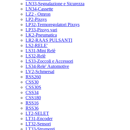
LN33-Segnalazione e Sicurezza
LN34-Cassette
LZ2 - Omron
LP2-Pixsys
LP32-Termoregolatori Pixsys
LP33-Pixsys vari
LK2-Pneumatica
LR2-RAAS PULSANTI
LS2-RELE'
LS31-Mini Relè
LS32-Relè
LS33-Zoccoli e Accessori
LS34-Rele' Automotive
LV2-Schmersal
RSS260
CSS30
CSS30S
CSS34
CSS180
RSS16
RSS36
LT2-SELET
LT31-Encoder
LT32-Sensori
LT33-Strumenti