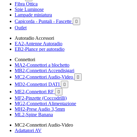
Fibra Ottica
Spie Luminose
Lampade miniatura
Capicorda - Puntali - Fascette

Outlet
Autoradio Accessori
EA2-Antenne Autoradio
EB2-Plance per autoradio
Connettori
MA2-Connettori a blochetto
MB2-Connettori Accendisigari
MC2-Connettori Audio-Video

MD2-Connettori DATI

ME2-Connettori RF

MF2-Pinzette (Coccodrilli)
MG2-Connettori Alimentazione
MH2-Prese Audio 3,5mm
ML2-Spine Banana
MC2-Connettori Audio-Video
Adattatori AV