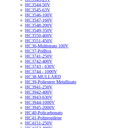
HC3544-50V
HC3545-63V
HC3546-100V
HC3547-160V
HC3548-200V
HC3549-350V
HC3550-400V
HC3551-450V
HC36-Multistrato 100V
HC37-PolBox
HC3741-250V
HC3742-400V
HC3743 - 630V
HC3744 - 1000V
HC38-MULLARD
HC39-Poliestere Metallizato
HC3941-250V
HC3942-400V
HC3943-630V
HC3944-1000V
HC3945-2000V
HC40-Policarbonato
HC41-Polipropilene
HC4151-250V