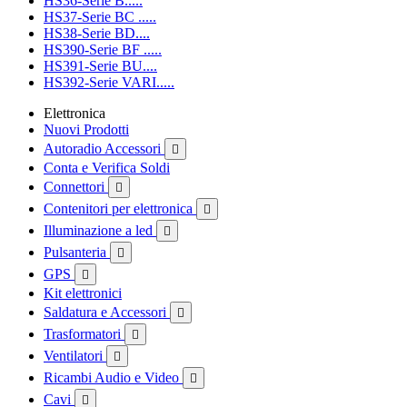
HS36-Serie B.....
HS37-Serie BC .....
HS38-Serie BD....
HS390-Serie BF .....
HS391-Serie BU....
HS392-Serie VARI.....
Elettronica
Nuovi Prodotti
Autoradio Accessori

Conta e Verifica Soldi
Connettori

Contenitori per elettronica

Illuminazione a led

Pulsanteria

GPS

Kit elettronici
Saldatura e Accessori

Trasformatori

Ventilatori

Ricambi Audio e Video

Cavi
