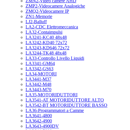
ZMN2-Video camere AHD
ZMP2-Videocamere Analogiche
ZMQ2-Videocamere IP
ZN1-Memorie
LJ2-Balluff
LA2-CDC Elettromeccanica
LA32-Contaimpulsi
LA3241-KC40 48x48
LA3242-KD40 72x72
LA3243-KD646 72x72
LA3244-TK48 48x48
LA33-Controllo Livello Liquidi
LA3341-GM64
LA3342-GS63
LA34-MOTORI
LA3441-M37
LA3442-M48
LA3443-M70
LA35-MOTORIDUTTORI
LA3541-AT MOTORIDUTTORE ALTO
LA3542-BT MOTORIDUTTORE BASSO
LA36-Programmatori a Camme
LA3641-4800
LA3642-4900
LA3643-4900DV