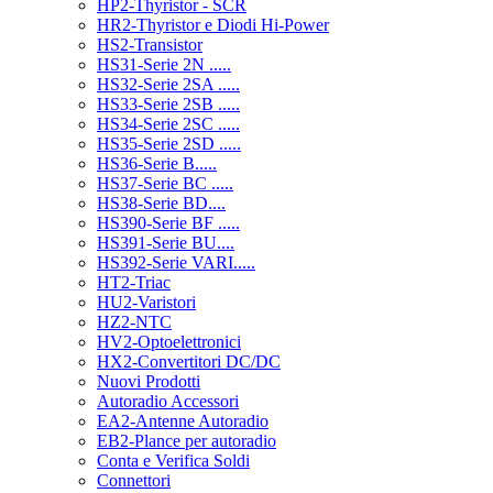
HP2-Thyristor - SCR
HR2-Thyristor e Diodi Hi-Power
HS2-Transistor
HS31-Serie 2N .....
HS32-Serie 2SA .....
HS33-Serie 2SB .....
HS34-Serie 2SC .....
HS35-Serie 2SD .....
HS36-Serie B.....
HS37-Serie BC .....
HS38-Serie BD....
HS390-Serie BF .....
HS391-Serie BU....
HS392-Serie VARI.....
HT2-Triac
HU2-Varistori
HZ2-NTC
HV2-Optoelettronici
HX2-Convertitori DC/DC
Nuovi Prodotti
Autoradio Accessori
EA2-Antenne Autoradio
EB2-Plance per autoradio
Conta e Verifica Soldi
Connettori