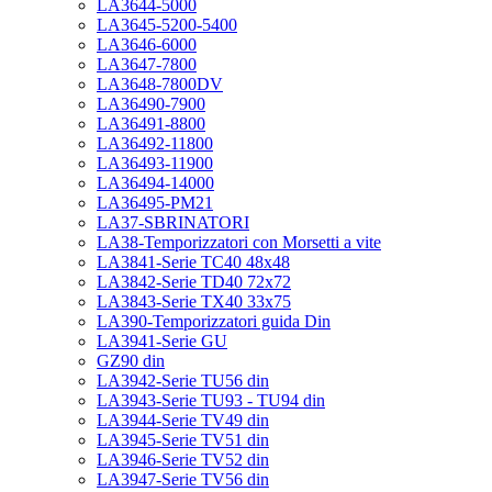
LA3644-5000
LA3645-5200-5400
LA3646-6000
LA3647-7800
LA3648-7800DV
LA36490-7900
LA36491-8800
LA36492-11800
LA36493-11900
LA36494-14000
LA36495-PM21
LA37-SBRINATORI
LA38-Temporizzatori con Morsetti a vite
LA3841-Serie TC40 48x48
LA3842-Serie TD40 72x72
LA3843-Serie TX40 33x75
LA390-Temporizzatori guida Din
LA3941-Serie GU
GZ90 din
LA3942-Serie TU56 din
LA3943-Serie TU93 - TU94 din
LA3944-Serie TV49 din
LA3945-Serie TV51 din
LA3946-Serie TV52 din
LA3947-Serie TV56 din