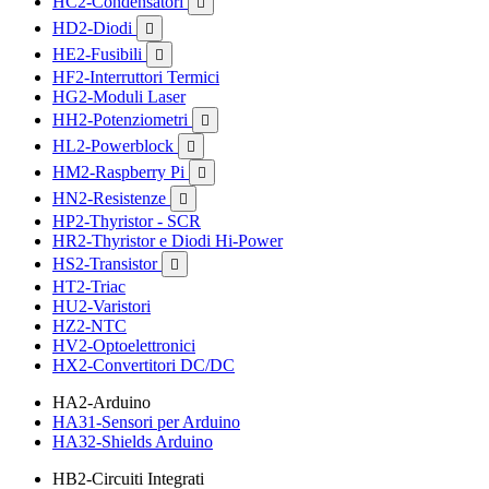
HC2-Condensatori

HD2-Diodi

HE2-Fusibili

HF2-Interruttori Termici
HG2-Moduli Laser
HH2-Potenziometri

HL2-Powerblock

HM2-Raspberry Pi

HN2-Resistenze

HP2-Thyristor - SCR
HR2-Thyristor e Diodi Hi-Power
HS2-Transistor

HT2-Triac
HU2-Varistori
HZ2-NTC
HV2-Optoelettronici
HX2-Convertitori DC/DC
HA2-Arduino
HA31-Sensori per Arduino
HA32-Shields Arduino
HB2-Circuiti Integrati