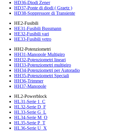
HD36-Diodi Zener
HD37-Ponte di diodi ( Graetz )
HD38-Soppressore di Transiente
HE2-Fusibili
HE31-Fusibili Bussmann
HE32-Fusibili vari
HE33-Fusibili vetro
HH2-Potenziometri
HH31-Manopole Multigiro
HH32-Potenziometri lineari
HH33-Potenziometri multigiro
HH34-Potenziometri per Autoradio
HH35-Potenziometri Speciali
HH36-Trimmer
HH37-Manopole
HL2-Powerblock
HL31-Serie 1_C
HL32-Serie D_F
HL33-Serie G_L
HL34-Serie M_O
HL35-Serie P_T
HL36-Serie U_X