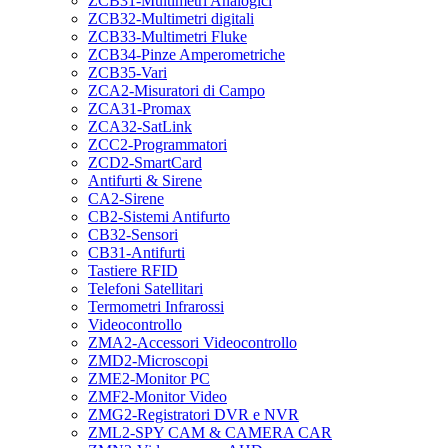
ZCB31-Multimetri Analogici
ZCB32-Multimetri digitali
ZCB33-Multimetri Fluke
ZCB34-Pinze Amperometriche
ZCB35-Vari
ZCA2-Misuratori di Campo
ZCA31-Promax
ZCA32-SatLink
ZCC2-Programmatori
ZCD2-SmartCard
Antifurti & Sirene
CA2-Sirene
CB2-Sistemi Antifurto
CB32-Sensori
CB31-Antifurti
Tastiere RFID
Telefoni Satellitari
Termometri Infrarossi
Videocontrollo
ZMA2-Accessori Videocontrollo
ZMD2-Microscopi
ZME2-Monitor PC
ZMF2-Monitor Video
ZMG2-Registratori DVR e NVR
ZML2-SPY CAM & CAMERA CAR