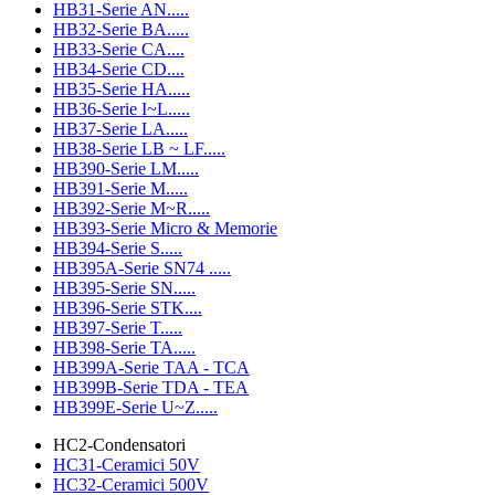
HB31-Serie AN.....
HB32-Serie BA.....
HB33-Serie CA....
HB34-Serie CD....
HB35-Serie HA.....
HB36-Serie I~L.....
HB37-Serie LA.....
HB38-Serie LB ~ LF.....
HB390-Serie LM.....
HB391-Serie M.....
HB392-Serie M~R.....
HB393-Serie Micro & Memorie
HB394-Serie S.....
HB395A-Serie SN74 .....
HB395-Serie SN.....
HB396-Serie STK....
HB397-Serie T.....
HB398-Serie TA.....
HB399A-Serie TAA - TCA
HB399B-Serie TDA - TEA
HB399E-Serie U~Z.....
HC2-Condensatori
HC31-Ceramici 50V
HC32-Ceramici 500V