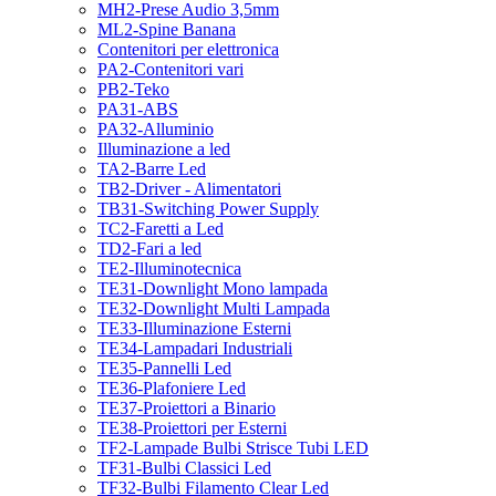
MH2-Prese Audio 3,5mm
ML2-Spine Banana
Contenitori per elettronica
PA2-Contenitori vari
PB2-Teko
PA31-ABS
PA32-Alluminio
Illuminazione a led
TA2-Barre Led
TB2-Driver - Alimentatori
TB31-Switching Power Supply
TC2-Faretti a Led
TD2-Fari a led
TE2-Illuminotecnica
TE31-Downlight Mono lampada
TE32-Downlight Multi Lampada
TE33-Illuminazione Esterni
TE34-Lampadari Industriali
TE35-Pannelli Led
TE36-Plafoniere Led
TE37-Proiettori a Binario
TE38-Proiettori per Esterni
TF2-Lampade Bulbi Strisce Tubi LED
TF31-Bulbi Classici Led
TF32-Bulbi Filamento Clear Led