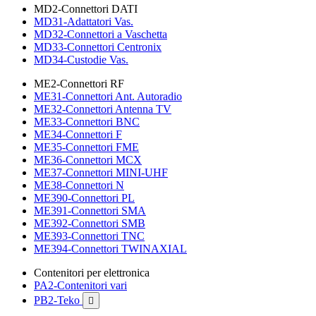
MD2-Connettori DATI
MD31-Adattatori Vas.
MD32-Connettori a Vaschetta
MD33-Connettori Centronix
MD34-Custodie Vas.
ME2-Connettori RF
ME31-Connettori Ant. Autoradio
ME32-Connettori Antenna TV
ME33-Connettori BNC
ME34-Connettori F
ME35-Connettori FME
ME36-Connettori MCX
ME37-Connettori MINI-UHF
ME38-Connettori N
ME390-Connettori PL
ME391-Connettori SMA
ME392-Connettori SMB
ME393-Connettori TNC
ME394-Connettori TWINAXIAL
Contenitori per elettronica
PA2-Contenitori vari
PB2-Teko
