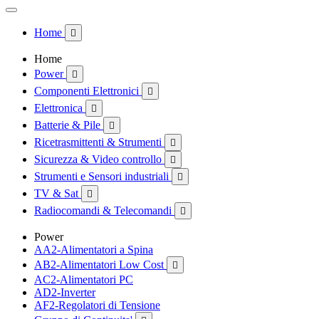
Home

Home
Power

Componenti Elettronici

Elettronica

Batterie & Pile

Ricetrasmittenti & Strumenti

Sicurezza & Video controllo

Strumenti e Sensori industriali

TV & Sat

Radiocomandi & Telecomandi

Power
AA2-Alimentatori a Spina
AB2-Alimentatori Low Cost

AC2-Alimentatori PC
AD2-Inverter
AF2-Regolatori di Tensione