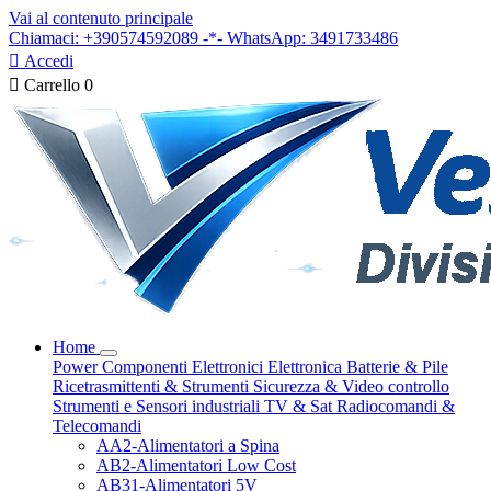
Vai al contenuto principale
Chiamaci: +390574592089 -*- WhatsApp: 3491733486

Accedi

Carrello
0
Home
Power
Componenti Elettronici
Elettronica
Batterie & Pile
Ricetrasmittenti & Strumenti
Sicurezza & Video controllo
Strumenti e Sensori industriali
TV & Sat
Radiocomandi &
Telecomandi
AA2-Alimentatori a Spina
AB2-Alimentatori Low Cost
AB31-Alimentatori 5V