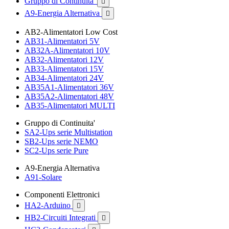
Gruppo di Continuita'

A9-Energia Alternativa

AB2-Alimentatori Low Cost
AB31-Alimentatori 5V
AB32A-Alimentatori 10V
AB32-Alimentatori 12V
AB33-Alimentatori 15V
AB34-Alimentatori 24V
AB35A1-Alimentatori 36V
AB35A2-Alimentatori 48V
AB35-Alimentatori MULTI
Gruppo di Continuita'
SA2-Ups serie Multistation
SB2-Ups serie NEMO
SC2-Ups serie Pure
A9-Energia Alternativa
A91-Solare
Componenti Elettronici
HA2-Arduino

HB2-Circuiti Integrati
