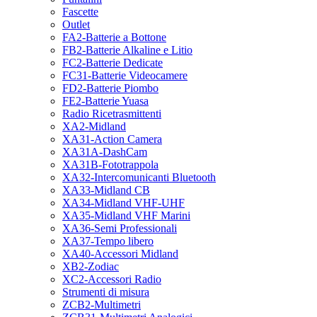
Fascette
Outlet
FA2-Batterie a Bottone
FB2-Batterie Alkaline e Litio
FC2-Batterie Dedicate
FC31-Batterie Videocamere
FD2-Batterie Piombo
FE2-Batterie Yuasa
Radio Ricetrasmittenti
XA2-Midland
XA31-Action Camera
XA31A-DashCam
XA31B-Fototrappola
XA32-Intercomunicanti Bluetooth
XA33-Midland CB
XA34-Midland VHF-UHF
XA35-Midland VHF Marini
XA36-Semi Professionali
XA37-Tempo libero
XA40-Accessori Midland
XB2-Zodiac
XC2-Accessori Radio
Strumenti di misura
ZCB2-Multimetri