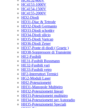
HC4152-400V
HC4153-1000V
HC4154-1500V
HC4155-2000V
HD2-Diodi
HD31-Diac & Tetrode
HD32-Diodi Germanio
HD33-Diodi schottky
HD34-Diodi silicio
HD35-Diodi Varicap
HD36-Diodi Zener
HD37-Ponte di diodi ( Graetz )
HD38-Soppressore di Transiente
HE2-Fusibili
HE31-Fusibili Bussmann
HE32-Fusibili vari
HE33-Fusibili vetro
HF2-Interruttori Termici
HG2-Moduli Laser
HH2-Potenziometri
HH31-Manopole Multigiro
HH32-Potenziometri lineari
HH33-Potenziometri multigiro
HH34-Potenziometri per Autoradio
HH35-Potenziometri Speciali