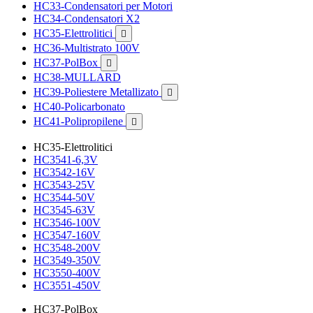
HC33-Condensatori per Motori
HC34-Condensatori X2
HC35-Elettrolitici

HC36-Multistrato 100V
HC37-PolBox

HC38-MULLARD
HC39-Poliestere Metallizato

HC40-Policarbonato
HC41-Polipropilene

HC35-Elettrolitici
HC3541-6,3V
HC3542-16V
HC3543-25V
HC3544-50V
HC3545-63V
HC3546-100V
HC3547-160V
HC3548-200V
HC3549-350V
HC3550-400V
HC3551-450V
HC37-PolBox