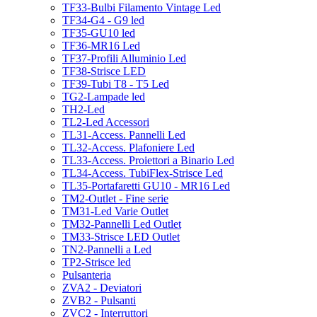
TF33-Bulbi Filamento Vintage Led
TF34-G4 - G9 led
TF35-GU10 led
TF36-MR16 Led
TF37-Profili Alluminio Led
TF38-Strisce LED
TF39-Tubi T8 - T5 Led
TG2-Lampade led
TH2-Led
TL2-Led Accessori
TL31-Access. Pannelli Led
TL32-Access. Plafoniere Led
TL33-Access. Proiettori a Binario Led
TL34-Access. TubiFlex-Strisce Led
TL35-Portafaretti GU10 - MR16 Led
TM2-Outlet - Fine serie
TM31-Led Varie Outlet
TM32-Pannelli Led Outlet
TM33-Strisce LED Outlet
TN2-Pannelli a Led
TP2-Strisce led
Pulsanteria
ZVA2 - Deviatori
ZVB2 - Pulsanti
ZVC2 - Interruttori