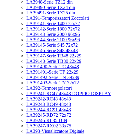
LA3948-Serie TZ12 din
LA39490-Serie TZ24 din
LA39491-Serie TZ25 din
LA391-Temporizzatori Zoccolati
LA39141-Serie 1400 72x72
LA39142-Serie 1800 72x72
LA39143-Serie 2000 96x96
LA39144-Serie 2100 96x96
LA39145-Serie S45 72x72
LA39146-Serie S48 48x48
LA39147-Serie TB48 22x29
LA39148-Serie TB80 22x29
LA391490-Serie TC 48x48
LA391491-Serie TF 22x29
LA391492-Serie TN 39x39
LA391493-Serie TY 72x72
LA392-Termoregolatori
LA39241-RC47 48x48 DOPPIO DISPLAY
LA39242-RC48 48x48
LA39243-RC49 48x48
LA39244-RC91 48x48
LA39245-RD72 72x72
LA39246-RL35 DIN
LA39247-RX02 33x75
LA393-Visualizzatore Digitale