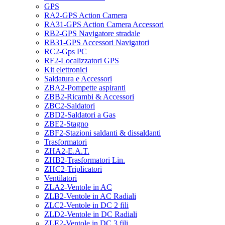
GPS
RA2-GPS Action Camera
RA31-GPS Action Camera Accessori
RB2-GPS Navigatore stradale
RB31-GPS Accessori Navigatori
RC2-Gps PC
RF2-Localizzatori GPS
Kit elettronici
Saldatura e Accessori
ZBA2-Pompette aspiranti
ZBB2-Ricambi & Accessori
ZBC2-Saldatori
ZBD2-Saldatori a Gas
ZBE2-Stagno
ZBF2-Stazioni saldanti & dissaldanti
Trasformatori
ZHA2-E.A.T.
ZHB2-Trasformatori Lin.
ZHC2-Triplicatori
Ventilatori
ZLA2-Ventole in AC
ZLB2-Ventole in AC Radiali
ZLC2-Ventole in DC 2 fili
ZLD2-Ventole in DC Radiali
ZLE2-Ventole in DC 3 fili