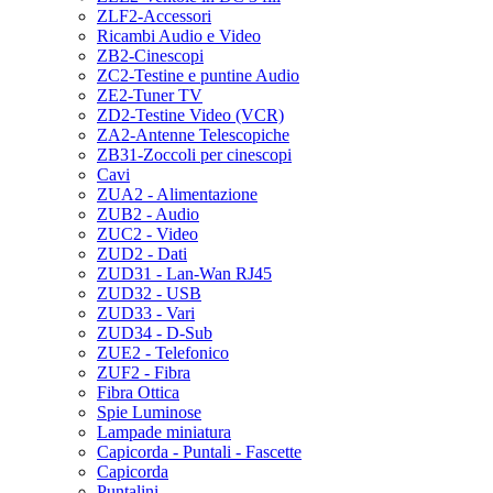
ZLF2-Accessori
Ricambi Audio e Video
ZB2-Cinescopi
ZC2-Testine e puntine Audio
ZE2-Tuner TV
ZD2-Testine Video (VCR)
ZA2-Antenne Telescopiche
ZB31-Zoccoli per cinescopi
Cavi
ZUA2 - Alimentazione
ZUB2 - Audio
ZUC2 - Video
ZUD2 - Dati
ZUD31 - Lan-Wan RJ45
ZUD32 - USB
ZUD33 - Vari
ZUD34 - D-Sub
ZUE2 - Telefonico
ZUF2 - Fibra
Fibra Ottica
Spie Luminose
Lampade miniatura
Capicorda - Puntali - Fascette
Capicorda
Puntalini