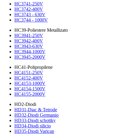
HC3741-250V
HC3742-400V
HC3743 - 630V
HC3744 - 1000V
HC39-Poliestere Metallizato
HC3941-250V
HC3942-400V
HC3943-630V
HC3944-1000V
HC3945-2000V
HC41-Polipropilene
HC4151-250V
HC4152-400V
HC4153-1000V
HC4154-1500V
HC4155-2000V
HD2-Diodi
HD31-Diac & Tetrode
HD32-Diodi Germanio
HD33-Diodi schottky
HD34-Diodi silicio
HD35-Diodi Varicap