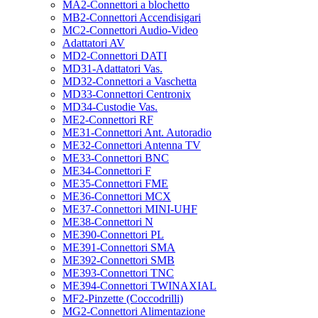
MA2-Connettori a blochetto
MB2-Connettori Accendisigari
MC2-Connettori Audio-Video
Adattatori AV
MD2-Connettori DATI
MD31-Adattatori Vas.
MD32-Connettori a Vaschetta
MD33-Connettori Centronix
MD34-Custodie Vas.
ME2-Connettori RF
ME31-Connettori Ant. Autoradio
ME32-Connettori Antenna TV
ME33-Connettori BNC
ME34-Connettori F
ME35-Connettori FME
ME36-Connettori MCX
ME37-Connettori MINI-UHF
ME38-Connettori N
ME390-Connettori PL
ME391-Connettori SMA
ME392-Connettori SMB
ME393-Connettori TNC
ME394-Connettori TWINAXIAL
MF2-Pinzette (Coccodrilli)
MG2-Connettori Alimentazione