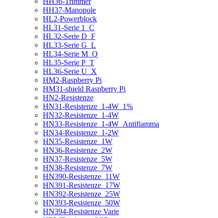
HH36-Trimmer
HH37-Manopole
HL2-Powerblock
HL31-Serie 1_C
HL32-Serie D_F
HL33-Serie G_L
HL34-Serie M_O
HL35-Serie P_T
HL36-Serie U_X
HM2-Raspberry Pi
HM31-shield Raspberry Pi
HN2-Resistenze
HN31-Resistenze_1-4W_1%
HN32-Resistenze_1-4W
HN33-Resistenze_1-4W_Antifiamma
HN34-Resistenze_1-2W
HN35-Resistenze_1W
HN36-Resistenze_2W
HN37-Resistenze_5W
HN38-Resistenze_7W
HN390-Resistenze_11W
HN391-Resistenze_17W
HN392-Resistenze_25W
HN393-Resistenze_50W
HN394-Resistenze Varie