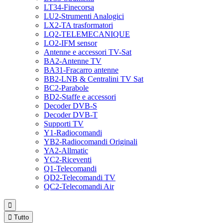
LT34-Finecorsa
LU2-Strumenti Analogici
LX2-TA trasformatori
LQ2-TELEMECANIQUE
LO2-IFM sensor
Antenne e accessori TV-Sat
BA2-Antenne TV
BA31-Fracarro antenne
BB2-LNB & Centralini TV Sat
BC2-Parabole
BD2-Staffe e accessori
Decoder DVB-S
Decoder DVB-T
Supporti TV
Y1-Radiocomandi
YB2-Radiocomandi Originali
YA2-Allmatic
YC2-Riceventi
Q1-Telecomandi
QD2-Telecomandi TV
QC2-Telecomandi Air


Tutto