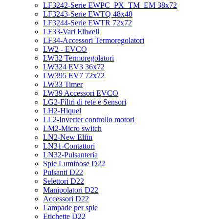
LF3242-Serie EWPC_PX_TM_EM 38x72
LF3243-Serie EWTQ 48x48
LF3244-Serie EWTR 72x72
LF33-Vari Eliwell
LF34-Accessori Termoregolatori
LW2 - EVCO
LW32 Termoregolatori
LW324 EV3 36x72
LW395 EV7 72x72
LW33 Timer
LW39 Accessori EVCO
LG2-Filtri di rete e Sensori
LH2-Hiquel
LL2-Inverter controllo motori
LM2-Micro switch
LN2-New Elfin
LN31-Contattori
LN32-Pulsanteria
Spie Luminose D22
Pulsanti D22
Selettori D22
Manipolatori D22
Accessori D22
Lampade per spie
Etichette D22