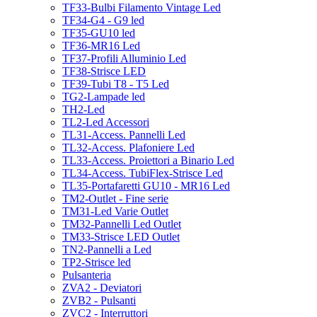
TF33-Bulbi Filamento Vintage Led
TF34-G4 - G9 led
TF35-GU10 led
TF36-MR16 Led
TF37-Profili Alluminio Led
TF38-Strisce LED
TF39-Tubi T8 - T5 Led
TG2-Lampade led
TH2-Led
TL2-Led Accessori
TL31-Access. Pannelli Led
TL32-Access. Plafoniere Led
TL33-Access. Proiettori a Binario Led
TL34-Access. TubiFlex-Strisce Led
TL35-Portafaretti GU10 - MR16 Led
TM2-Outlet - Fine serie
TM31-Led Varie Outlet
TM32-Pannelli Led Outlet
TM33-Strisce LED Outlet
TN2-Pannelli a Led
TP2-Strisce led
Pulsanteria
ZVA2 - Deviatori
ZVB2 - Pulsanti
ZVC2 - Interruttori