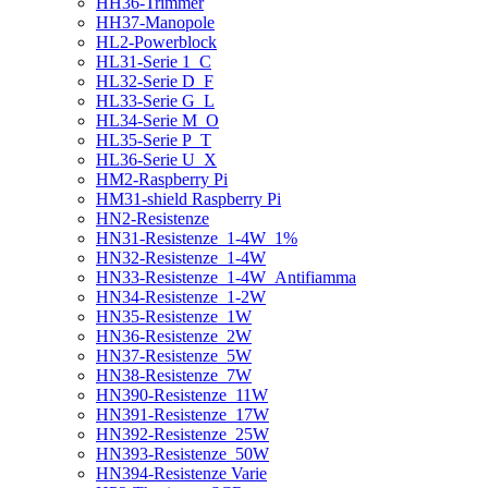
HH36-Trimmer
HH37-Manopole
HL2-Powerblock
HL31-Serie 1_C
HL32-Serie D_F
HL33-Serie G_L
HL34-Serie M_O
HL35-Serie P_T
HL36-Serie U_X
HM2-Raspberry Pi
HM31-shield Raspberry Pi
HN2-Resistenze
HN31-Resistenze_1-4W_1%
HN32-Resistenze_1-4W
HN33-Resistenze_1-4W_Antifiamma
HN34-Resistenze_1-2W
HN35-Resistenze_1W
HN36-Resistenze_2W
HN37-Resistenze_5W
HN38-Resistenze_7W
HN390-Resistenze_11W
HN391-Resistenze_17W
HN392-Resistenze_25W
HN393-Resistenze_50W
HN394-Resistenze Varie