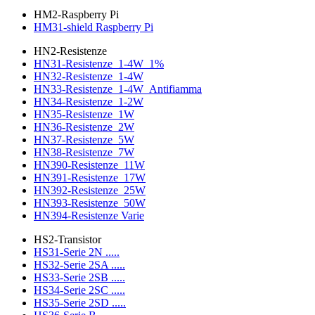
HM2-Raspberry Pi
HM31-shield Raspberry Pi
HN2-Resistenze
HN31-Resistenze_1-4W_1%
HN32-Resistenze_1-4W
HN33-Resistenze_1-4W_Antifiamma
HN34-Resistenze_1-2W
HN35-Resistenze_1W
HN36-Resistenze_2W
HN37-Resistenze_5W
HN38-Resistenze_7W
HN390-Resistenze_11W
HN391-Resistenze_17W
HN392-Resistenze_25W
HN393-Resistenze_50W
HN394-Resistenze Varie
HS2-Transistor
HS31-Serie 2N .....
HS32-Serie 2SA .....
HS33-Serie 2SB .....
HS34-Serie 2SC .....
HS35-Serie 2SD .....