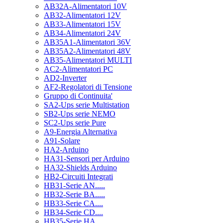
AB32A-Alimentatori 10V
AB32-Alimentatori 12V
AB33-Alimentatori 15V
AB34-Alimentatori 24V
AB35A1-Alimentatori 36V
AB35A2-Alimentatori 48V
AB35-Alimentatori MULTI
AC2-Alimentatori PC
AD2-Inverter
AF2-Regolatori di Tensione
Gruppo di Continuita'
SA2-Ups serie Multistation
SB2-Ups serie NEMO
SC2-Ups serie Pure
A9-Energia Alternativa
A91-Solare
HA2-Arduino
HA31-Sensori per Arduino
HA32-Shields Arduino
HB2-Circuiti Integrati
HB31-Serie AN.....
HB32-Serie BA.....
HB33-Serie CA....
HB34-Serie CD....
HB35-Serie HA.....