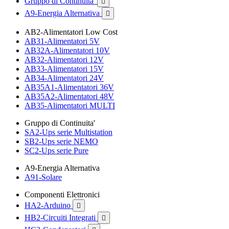
Gruppo di Continuita'

A9-Energia Alternativa

AB2-Alimentatori Low Cost
AB31-Alimentatori 5V
AB32A-Alimentatori 10V
AB32-Alimentatori 12V
AB33-Alimentatori 15V
AB34-Alimentatori 24V
AB35A1-Alimentatori 36V
AB35A2-Alimentatori 48V
AB35-Alimentatori MULTI
Gruppo di Continuita'
SA2-Ups serie Multistation
SB2-Ups serie NEMO
SC2-Ups serie Pure
A9-Energia Alternativa
A91-Solare
Componenti Elettronici
HA2-Arduino

HB2-Circuiti Integrati
