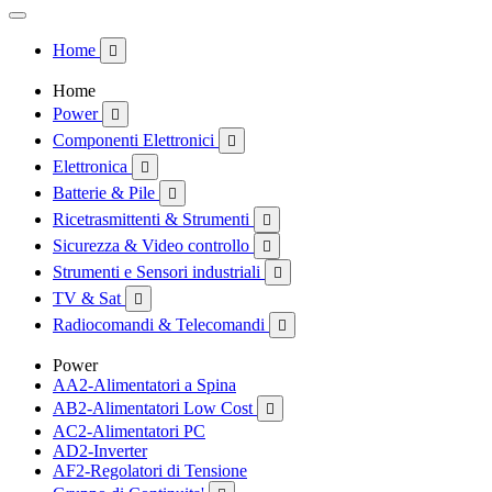
Home

Home
Power

Componenti Elettronici

Elettronica

Batterie & Pile

Ricetrasmittenti & Strumenti

Sicurezza & Video controllo

Strumenti e Sensori industriali

TV & Sat

Radiocomandi & Telecomandi

Power
AA2-Alimentatori a Spina
AB2-Alimentatori Low Cost

AC2-Alimentatori PC
AD2-Inverter
AF2-Regolatori di Tensione