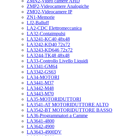
ZMN2-Video camere AHD
ZMP2-Videocamere Analogiche
ZMQ2-Videocamere IP
ZN1-Memorie
LJ2-Balluff
LA2-CDC Elettromeccanica
LA32-Contaimpulsi
LA3241-KC40 48x48
LA3242-KD40 72x72
LA3243-KD646 72x72
LA3244-TK48 48x48
LA33-Controllo Livello Liquidi
LA3341-GM64
LA3342-GS63
LA34-MOTORI
LA3441-M37
LA3442-M48
LA3443-M70
LA35-MOTORIDUTTORI
LA3541-AT MOTORIDUTTORE ALTO
LA3542-BT MOTORIDUTTORE BASSO
LA36-Programmatori a Camme
LA3641-4800
LA3642-4900
LA3643-4900DV