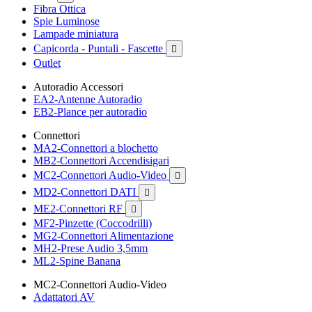
Fibra Ottica
Spie Luminose
Lampade miniatura
Capicorda - Puntali - Fascette

Outlet
Autoradio Accessori
EA2-Antenne Autoradio
EB2-Plance per autoradio
Connettori
MA2-Connettori a blochetto
MB2-Connettori Accendisigari
MC2-Connettori Audio-Video

MD2-Connettori DATI

ME2-Connettori RF

MF2-Pinzette (Coccodrilli)
MG2-Connettori Alimentazione
MH2-Prese Audio 3,5mm
ML2-Spine Banana
MC2-Connettori Audio-Video
Adattatori AV