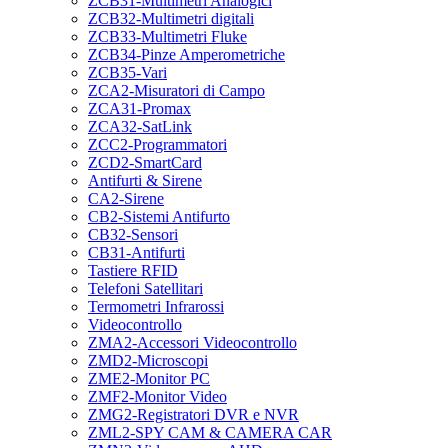
ZCB31-Multimetri Analogici
ZCB32-Multimetri digitali
ZCB33-Multimetri Fluke
ZCB34-Pinze Amperometriche
ZCB35-Vari
ZCA2-Misuratori di Campo
ZCA31-Promax
ZCA32-SatLink
ZCC2-Programmatori
ZCD2-SmartCard
Antifurti & Sirene
CA2-Sirene
CB2-Sistemi Antifurto
CB32-Sensori
CB31-Antifurti
Tastiere RFID
Telefoni Satellitari
Termometri Infrarossi
Videocontrollo
ZMA2-Accessori Videocontrollo
ZMD2-Microscopi
ZME2-Monitor PC
ZMF2-Monitor Video
ZMG2-Registratori DVR e NVR
ZML2-SPY CAM & CAMERA CAR