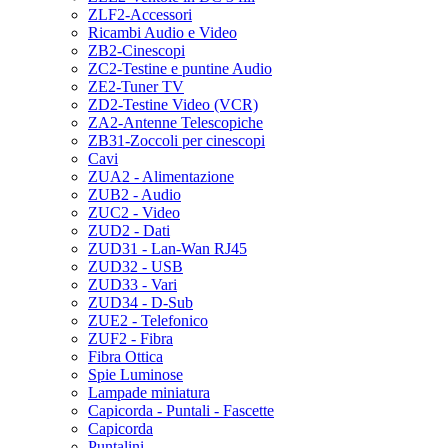
ZLF2-Accessori
Ricambi Audio e Video
ZB2-Cinescopi
ZC2-Testine e puntine Audio
ZE2-Tuner TV
ZD2-Testine Video (VCR)
ZA2-Antenne Telescopiche
ZB31-Zoccoli per cinescopi
Cavi
ZUA2 - Alimentazione
ZUB2 - Audio
ZUC2 - Video
ZUD2 - Dati
ZUD31 - Lan-Wan RJ45
ZUD32 - USB
ZUD33 - Vari
ZUD34 - D-Sub
ZUE2 - Telefonico
ZUF2 - Fibra
Fibra Ottica
Spie Luminose
Lampade miniatura
Capicorda - Puntali - Fascette
Capicorda
Puntalini