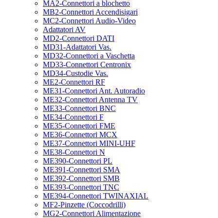
MA2-Connettori a blochetto
MB2-Connettori Accendisigari
MC2-Connettori Audio-Video
Adattatori AV
MD2-Connettori DATI
MD31-Adattatori Vas.
MD32-Connettori a Vaschetta
MD33-Connettori Centronix
MD34-Custodie Vas.
ME2-Connettori RF
ME31-Connettori Ant. Autoradio
ME32-Connettori Antenna TV
ME33-Connettori BNC
ME34-Connettori F
ME35-Connettori FME
ME36-Connettori MCX
ME37-Connettori MINI-UHF
ME38-Connettori N
ME390-Connettori PL
ME391-Connettori SMA
ME392-Connettori SMB
ME393-Connettori TNC
ME394-Connettori TWINAXIAL
MF2-Pinzette (Coccodrilli)
MG2-Connettori Alimentazione