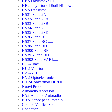
HP2-Thyristor - SCR
HR2-Thyristor e Diodi Hi-Power
HS2-Transistor
HS31-Serie 2N .....
HS32-Serie 2SA .....
HS33-Serie 2SB .....
HS34-Serie 2SC .....
HS35-Serie 2SD .....
HS36-Serie B.....
HS37-Serie BC .....
HS38-Serie BD....
HS390-Serie BF .....
HS391-Serie BU....
HS392-Serie VARI.....
HT2-Triac
HU2-Varistori
HZ2-NTC
HV2-Optoelettronici
HX2-Convertitori DC/DC
Nuovi Prodotti
Autoradio Accessori
EA2-Antenne Autoradio
EB2-Plance per autoradio
Conta e Verifica Soldi
Connettori