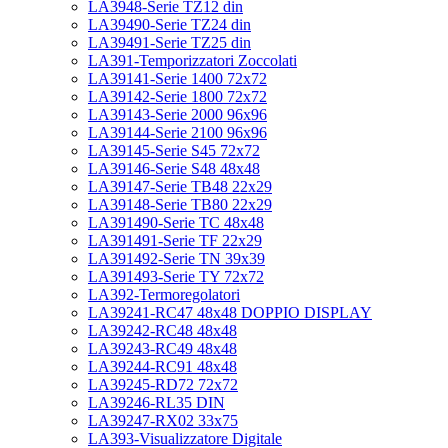
LA3948-Serie TZ12 din
LA39490-Serie TZ24 din
LA39491-Serie TZ25 din
LA391-Temporizzatori Zoccolati
LA39141-Serie 1400 72x72
LA39142-Serie 1800 72x72
LA39143-Serie 2000 96x96
LA39144-Serie 2100 96x96
LA39145-Serie S45 72x72
LA39146-Serie S48 48x48
LA39147-Serie TB48 22x29
LA39148-Serie TB80 22x29
LA391490-Serie TC 48x48
LA391491-Serie TF 22x29
LA391492-Serie TN 39x39
LA391493-Serie TY 72x72
LA392-Termoregolatori
LA39241-RC47 48x48 DOPPIO DISPLAY
LA39242-RC48 48x48
LA39243-RC49 48x48
LA39244-RC91 48x48
LA39245-RD72 72x72
LA39246-RL35 DIN
LA39247-RX02 33x75
LA393-Visualizzatore Digitale