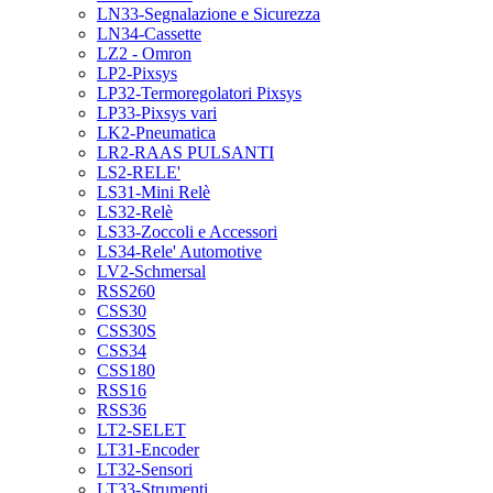
LN33-Segnalazione e Sicurezza
LN34-Cassette
LZ2 - Omron
LP2-Pixsys
LP32-Termoregolatori Pixsys
LP33-Pixsys vari
LK2-Pneumatica
LR2-RAAS PULSANTI
LS2-RELE'
LS31-Mini Relè
LS32-Relè
LS33-Zoccoli e Accessori
LS34-Rele' Automotive
LV2-Schmersal
RSS260
CSS30
CSS30S
CSS34
CSS180
RSS16
RSS36
LT2-SELET
LT31-Encoder
LT32-Sensori
LT33-Strumenti