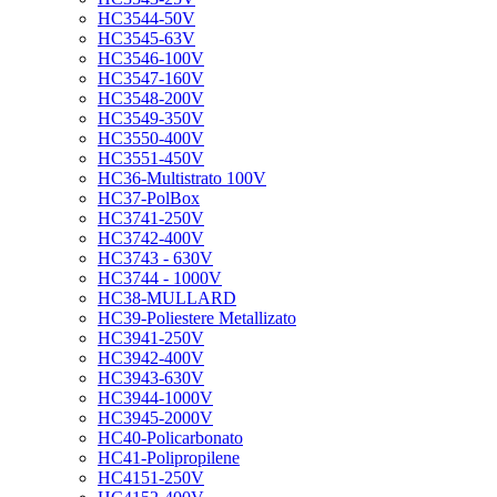
HC3544-50V
HC3545-63V
HC3546-100V
HC3547-160V
HC3548-200V
HC3549-350V
HC3550-400V
HC3551-450V
HC36-Multistrato 100V
HC37-PolBox
HC3741-250V
HC3742-400V
HC3743 - 630V
HC3744 - 1000V
HC38-MULLARD
HC39-Poliestere Metallizato
HC3941-250V
HC3942-400V
HC3943-630V
HC3944-1000V
HC3945-2000V
HC40-Policarbonato
HC41-Polipropilene
HC4151-250V