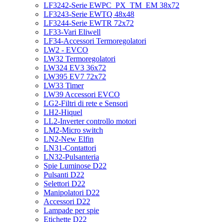
LF3242-Serie EWPC_PX_TM_EM 38x72
LF3243-Serie EWTQ 48x48
LF3244-Serie EWTR 72x72
LF33-Vari Eliwell
LF34-Accessori Termoregolatori
LW2 - EVCO
LW32 Termoregolatori
LW324 EV3 36x72
LW395 EV7 72x72
LW33 Timer
LW39 Accessori EVCO
LG2-Filtri di rete e Sensori
LH2-Hiquel
LL2-Inverter controllo motori
LM2-Micro switch
LN2-New Elfin
LN31-Contattori
LN32-Pulsanteria
Spie Luminose D22
Pulsanti D22
Selettori D22
Manipolatori D22
Accessori D22
Lampade per spie
Etichette D22