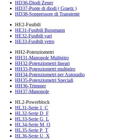
HD36-Diodi Zener
HD37-Ponte di diodi ( Graetz )
HD38-Soppressore di Transiente
HE2-Fusibili
HE31-Fusibili Bussmann
HE32-Fusibili vari
HE33-Fusibili vetro
HH2-Potenziometri
HH31-Manopole Multigiro
HH32-Potenziometri lineari
HH33-Potenziometri multigiro
HH34-Potenziometri per Autoradio
HH35-Potenziometri Speciali
HH36-Trimmer
HH37-Manopole
HL2-Powerblock
HL31-Serie 1_C
HL32-Serie D_F
HL33-Serie G_L
HL34-Serie M_O
HL35-Serie P_T
HL36-Serie U_X