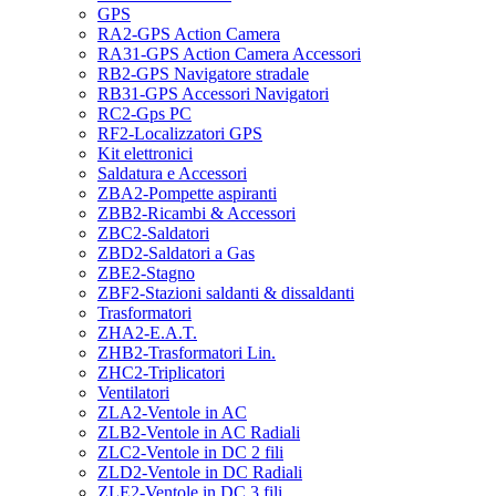
GPS
RA2-GPS Action Camera
RA31-GPS Action Camera Accessori
RB2-GPS Navigatore stradale
RB31-GPS Accessori Navigatori
RC2-Gps PC
RF2-Localizzatori GPS
Kit elettronici
Saldatura e Accessori
ZBA2-Pompette aspiranti
ZBB2-Ricambi & Accessori
ZBC2-Saldatori
ZBD2-Saldatori a Gas
ZBE2-Stagno
ZBF2-Stazioni saldanti & dissaldanti
Trasformatori
ZHA2-E.A.T.
ZHB2-Trasformatori Lin.
ZHC2-Triplicatori
Ventilatori
ZLA2-Ventole in AC
ZLB2-Ventole in AC Radiali
ZLC2-Ventole in DC 2 fili
ZLD2-Ventole in DC Radiali
ZLE2-Ventole in DC 3 fili