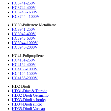
HC3741-250V
HC3742-400V
HC3743 - 630V
HC3744 - 1000V
HC39-Poliestere Metallizato
HC3941-250V
HC3942-400V
HC3943-630V
HC3944-1000V
HC3945-2000V
HC41-Polipropilene
HC4151-250V
HC4152-400V
HC4153-1000V
HC4154-1500V
HC4155-2000V
HD2-Diodi
HD31-Diac & Tetrode
HD32-Diodi Germanio
HD33-Diodi schottky
HD34-Diodi silicio
HD35-Diodi Varicap