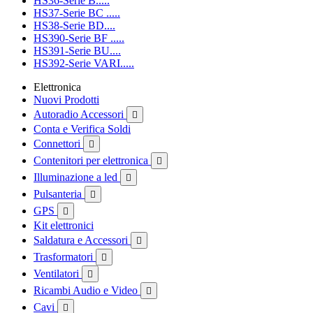
HS36-Serie B.....
HS37-Serie BC .....
HS38-Serie BD....
HS390-Serie BF .....
HS391-Serie BU....
HS392-Serie VARI.....
Elettronica
Nuovi Prodotti
Autoradio Accessori

Conta e Verifica Soldi
Connettori

Contenitori per elettronica

Illuminazione a led

Pulsanteria

GPS

Kit elettronici
Saldatura e Accessori

Trasformatori

Ventilatori

Ricambi Audio e Video

Cavi
