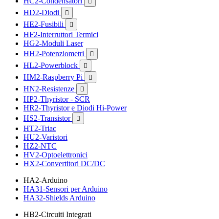
HC2-Condensatori

HD2-Diodi

HE2-Fusibili

HF2-Interruttori Termici
HG2-Moduli Laser
HH2-Potenziometri

HL2-Powerblock

HM2-Raspberry Pi

HN2-Resistenze

HP2-Thyristor - SCR
HR2-Thyristor e Diodi Hi-Power
HS2-Transistor

HT2-Triac
HU2-Varistori
HZ2-NTC
HV2-Optoelettronici
HX2-Convertitori DC/DC
HA2-Arduino
HA31-Sensori per Arduino
HA32-Shields Arduino
HB2-Circuiti Integrati