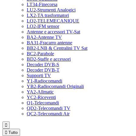
LT34-Finecorsa
LU2-Strumenti Analogici
LX2-TA trasformatori
LQ2-TELEMECANIQUE
LO2-IFM sensor
Antenne e accessori TV-Sat
BA2-Antenne TV
BA31-Fracarro antenne
BB2-LNB & Centralini TV Sat
BC2-Parabole
BD2-Staffe e accessori
Decoder DVB-S
Decoder DVB-T
Supporti TV
Y1-Radiocomandi
YB2-Radiocomandi Originali
YA2-Allmatic
YC2-Riceventi
Q1-Telecomandi
QD2-Telecomandi TV
QC2-Telecomandi Air


Tutto