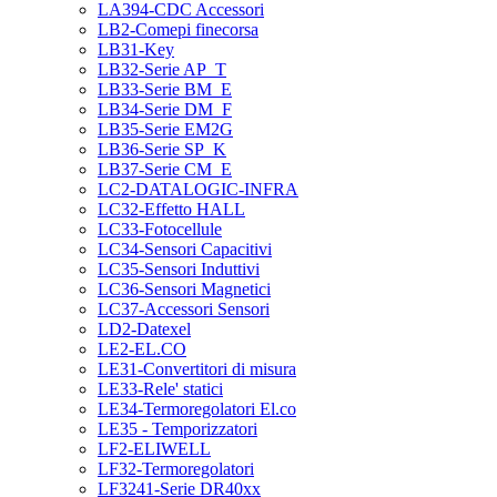
LA394-CDC Accessori
LB2-Comepi finecorsa
LB31-Key
LB32-Serie AP_T
LB33-Serie BM_E
LB34-Serie DM_F
LB35-Serie EM2G
LB36-Serie SP_K
LB37-Serie CM_E
LC2-DATALOGIC-INFRA
LC32-Effetto HALL
LC33-Fotocellule
LC34-Sensori Capacitivi
LC35-Sensori Induttivi
LC36-Sensori Magnetici
LC37-Accessori Sensori
LD2-Datexel
LE2-EL.CO
LE31-Convertitori di misura
LE33-Rele' statici
LE34-Termoregolatori El.co
LE35 - Temporizzatori
LF2-ELIWELL
LF32-Termoregolatori
LF3241-Serie DR40xx