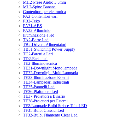
MH2-Prese Audio 3,5mm
ML2-Spine Banana
Contenitori per elettronica
PA2-Contenitori vari
PB2-Teko
PA31-ABS
PA32-Alluminio
Illuminazione a led
TA2-Barre Led
TB2-Driver - Alimentatori
TB31-Switching Power Supply
TC2-Faretti a Led
TD2-Fari a led
TE2-Illuminotecnica
TE31-Downlight Mono lampada
TE32-Downlight Multi Lampada
TE33-Illuminazione Esterni
TE34-Lampadari Industriali
TE35-Pannelli Led
TE36-Plafoniere Led
TE37-Proiettori a Binario
TE38-Proiettori per Esterni
TF2-Lampade Bulbi Strisce Tubi LED
TF31-Bulbi Classici Led
TF32-Bulbi Filamento Clear Led