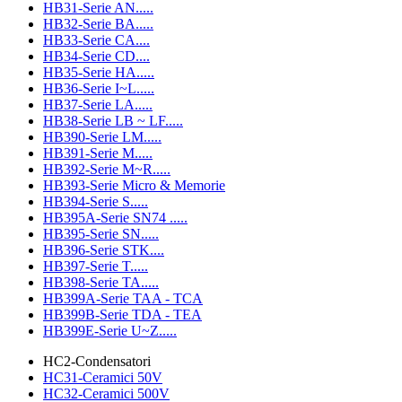
HB31-Serie AN.....
HB32-Serie BA.....
HB33-Serie CA....
HB34-Serie CD....
HB35-Serie HA.....
HB36-Serie I~L.....
HB37-Serie LA.....
HB38-Serie LB ~ LF.....
HB390-Serie LM.....
HB391-Serie M.....
HB392-Serie M~R.....
HB393-Serie Micro & Memorie
HB394-Serie S.....
HB395A-Serie SN74 .....
HB395-Serie SN.....
HB396-Serie STK....
HB397-Serie T.....
HB398-Serie TA.....
HB399A-Serie TAA - TCA
HB399B-Serie TDA - TEA
HB399E-Serie U~Z.....
HC2-Condensatori
HC31-Ceramici 50V
HC32-Ceramici 500V