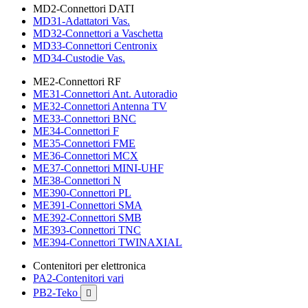
MD2-Connettori DATI
MD31-Adattatori Vas.
MD32-Connettori a Vaschetta
MD33-Connettori Centronix
MD34-Custodie Vas.
ME2-Connettori RF
ME31-Connettori Ant. Autoradio
ME32-Connettori Antenna TV
ME33-Connettori BNC
ME34-Connettori F
ME35-Connettori FME
ME36-Connettori MCX
ME37-Connettori MINI-UHF
ME38-Connettori N
ME390-Connettori PL
ME391-Connettori SMA
ME392-Connettori SMB
ME393-Connettori TNC
ME394-Connettori TWINAXIAL
Contenitori per elettronica
PA2-Contenitori vari
PB2-Teko
