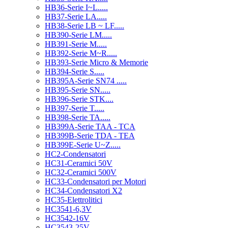
HB36-Serie I~L.....
HB37-Serie LA.....
HB38-Serie LB ~ LF.....
HB390-Serie LM.....
HB391-Serie M.....
HB392-Serie M~R.....
HB393-Serie Micro & Memorie
HB394-Serie S.....
HB395A-Serie SN74 .....
HB395-Serie SN.....
HB396-Serie STK....
HB397-Serie T.....
HB398-Serie TA.....
HB399A-Serie TAA - TCA
HB399B-Serie TDA - TEA
HB399E-Serie U~Z.....
HC2-Condensatori
HC31-Ceramici 50V
HC32-Ceramici 500V
HC33-Condensatori per Motori
HC34-Condensatori X2
HC35-Elettrolitici
HC3541-6,3V
HC3542-16V
HC3543-25V