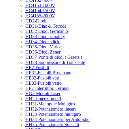
HC4152-400V
HC4153-1000V
HC4154-1500V
HC4155-2000V
HD2-Diodi
HD31-Diac & Tetrode
HD32-Diodi Germanio
HD33-Diodi schottky
HD34-Diodi silicio
HD35-Diodi Varicap
HD36-Diodi Zener
HD37-Ponte di diodi ( Graetz )
HD38-Soppressore di Transiente
HE2-Fusibili
HE31-Fusibili Bussmann
HE32-Fusibili vari
HE33-Fusibili vetro
HF2-Interruttori Termici
HG2-Moduli Laser
HH2-Potenziometri
HH31-Manopole Multigiro
HH32-Potenziometri lineari
HH33-Potenziometri multigiro
HH34-Potenziometri per Autoradio
HH35-Potenziometri Speciali