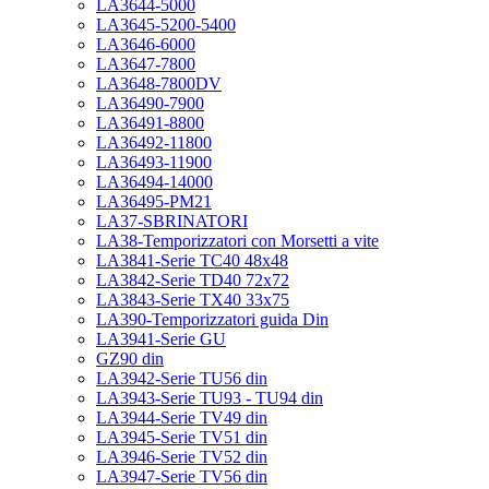
LA3644-5000
LA3645-5200-5400
LA3646-6000
LA3647-7800
LA3648-7800DV
LA36490-7900
LA36491-8800
LA36492-11800
LA36493-11900
LA36494-14000
LA36495-PM21
LA37-SBRINATORI
LA38-Temporizzatori con Morsetti a vite
LA3841-Serie TC40 48x48
LA3842-Serie TD40 72x72
LA3843-Serie TX40 33x75
LA390-Temporizzatori guida Din
LA3941-Serie GU
GZ90 din
LA3942-Serie TU56 din
LA3943-Serie TU93 - TU94 din
LA3944-Serie TV49 din
LA3945-Serie TV51 din
LA3946-Serie TV52 din
LA3947-Serie TV56 din