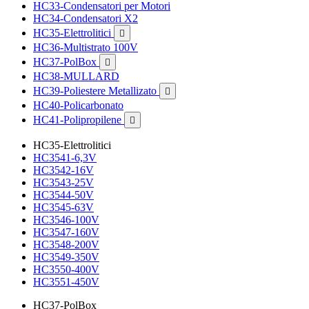
HC33-Condensatori per Motori
HC34-Condensatori X2
HC35-Elettrolitici

HC36-Multistrato 100V
HC37-PolBox

HC38-MULLARD
HC39-Poliestere Metallizato

HC40-Policarbonato
HC41-Polipropilene

HC35-Elettrolitici
HC3541-6,3V
HC3542-16V
HC3543-25V
HC3544-50V
HC3545-63V
HC3546-100V
HC3547-160V
HC3548-200V
HC3549-350V
HC3550-400V
HC3551-450V
HC37-PolBox