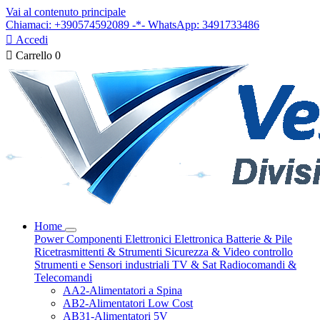
Vai al contenuto principale
Chiamaci: +390574592089 -*- WhatsApp: 3491733486

Accedi

Carrello
0
Home
Power
Componenti Elettronici
Elettronica
Batterie & Pile
Ricetrasmittenti & Strumenti
Sicurezza & Video controllo
Strumenti e Sensori industriali
TV & Sat
Radiocomandi &
Telecomandi
AA2-Alimentatori a Spina
AB2-Alimentatori Low Cost
AB31-Alimentatori 5V