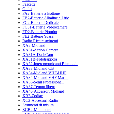
Fascette
Outlet
FA2-Batterie a Bottone
FB2-Batterie Alkaline e Litio
FC2-Batterie Dedicate
FC31-Batterie Videocamere
FD2-Batterie Piombo
FE2-Batterie Yuasa
Radio Ricetrasmittenti
XA2-Midland
XA31-Action Camera
XA31A-DashCam
XA31B-Fototrappola
XA32-Intercomunicanti Bluetooth
XA33-Midland CB
XA34-Midland VHF-UHF
XA35-Midland VHF Marini
XA36-Semi Professionali
XA37-Tempo libero
XA40-Accessori Midland
XB2-Zodiac
XC2-Accessori Radio
Strumenti di misura
ZCB2-Multimetri