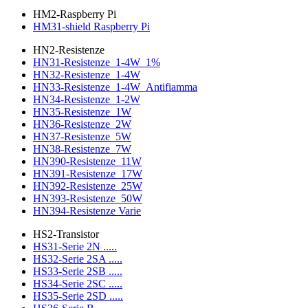
HM2-Raspberry Pi
HM31-shield Raspberry Pi
HN2-Resistenze
HN31-Resistenze_1-4W_1%
HN32-Resistenze_1-4W
HN33-Resistenze_1-4W_Antifiamma
HN34-Resistenze_1-2W
HN35-Resistenze_1W
HN36-Resistenze_2W
HN37-Resistenze_5W
HN38-Resistenze_7W
HN390-Resistenze_11W
HN391-Resistenze_17W
HN392-Resistenze_25W
HN393-Resistenze_50W
HN394-Resistenze Varie
HS2-Transistor
HS31-Serie 2N .....
HS32-Serie 2SA .....
HS33-Serie 2SB .....
HS34-Serie 2SC .....
HS35-Serie 2SD .....