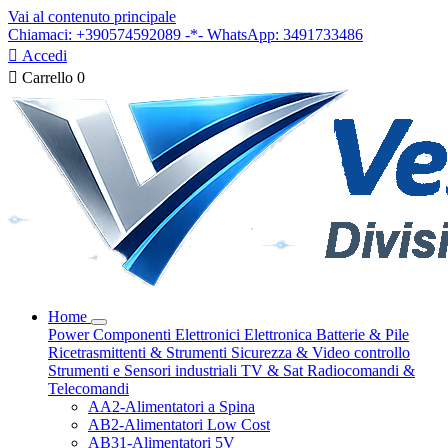
Vai al contenuto principale
Chiamaci: +390574592089 -*- WhatsApp: 3491733486

Accedi

Carrello
0
Home
Power
Componenti Elettronici
Elettronica
Batterie & Pile
Ricetrasmittenti & Strumenti
Sicurezza & Video controllo
Strumenti e Sensori industriali
TV & Sat
Radiocomandi &
Telecomandi
AA2-Alimentatori a Spina
AB2-Alimentatori Low Cost
AB31-Alimentatori 5V