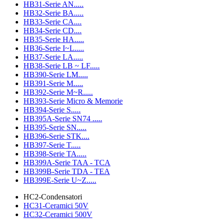
HB31-Serie AN.....
HB32-Serie BA.....
HB33-Serie CA....
HB34-Serie CD....
HB35-Serie HA.....
HB36-Serie I~L.....
HB37-Serie LA.....
HB38-Serie LB ~ LF.....
HB390-Serie LM.....
HB391-Serie M.....
HB392-Serie M~R.....
HB393-Serie Micro & Memorie
HB394-Serie S.....
HB395A-Serie SN74 .....
HB395-Serie SN.....
HB396-Serie STK....
HB397-Serie T.....
HB398-Serie TA.....
HB399A-Serie TAA - TCA
HB399B-Serie TDA - TEA
HB399E-Serie U~Z.....
HC2-Condensatori
HC31-Ceramici 50V
HC32-Ceramici 500V