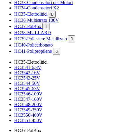
HC33-Condensatori per Motori
HC34-Condensatori X2
HC35-Elettrolitici

HC36-Multistrato 100V
HC37-PolBox

HC38-MULLARD
HC39-Poliestere Metallizato

HC40-Policarbonato
HC41-Polipropilene

HC35-Elettrolitici
HC3541-6,3V
HC3542-16V
HC3543-25V
HC3544-50V
HC3545-63V
HC3546-100V
HC3547-160V
HC3548-200V
HC3549-350V
HC3550-400V
HC3551-450V
HC37-PolBox