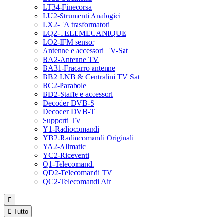
LT34-Finecorsa
LU2-Strumenti Analogici
LX2-TA trasformatori
LQ2-TELEMECANIQUE
LO2-IFM sensor
Antenne e accessori TV-Sat
BA2-Antenne TV
BA31-Fracarro antenne
BB2-LNB & Centralini TV Sat
BC2-Parabole
BD2-Staffe e accessori
Decoder DVB-S
Decoder DVB-T
Supporti TV
Y1-Radiocomandi
YB2-Radiocomandi Originali
YA2-Allmatic
YC2-Riceventi
Q1-Telecomandi
QD2-Telecomandi TV
QC2-Telecomandi Air


Tutto