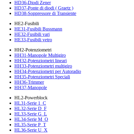
HD36-Diodi Zener
HD37-Ponte di diodi ( Graetz )
HD38-Soppressore di Transiente
HE2-Fusibili
HE31-Fusibili Bussmann
HE32-Fusibili vari
HE33-Fusibili vetro
HH2-Potenziometri
HH31-Manopole Multigiro
HH32-Potenziometri lineari
HH33-Potenziometri multigiro
HH34-Potenziometri per Autoradio
HH35-Potenziometri Speciali
HH36-Trimmer
HH37-Manopole
HL2-Powerblock
HL31-Serie 1_C
HL32-Serie D_F
HL33-Serie G_L
HL34-Serie M_O
HL35-Serie P_T
HL36-Serie U_X