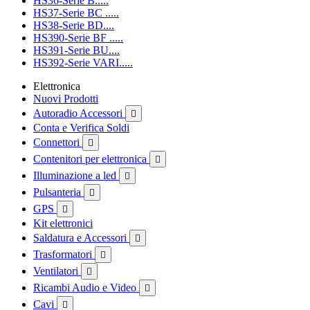
HS36-Serie B.....
HS37-Serie BC .....
HS38-Serie BD....
HS390-Serie BF .....
HS391-Serie BU....
HS392-Serie VARI.....
Elettronica
Nuovi Prodotti
Autoradio Accessori

Conta e Verifica Soldi
Connettori

Contenitori per elettronica

Illuminazione a led

Pulsanteria

GPS

Kit elettronici
Saldatura e Accessori

Trasformatori

Ventilatori

Ricambi Audio e Video

Cavi
