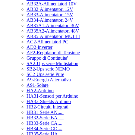
AB32A-Alimentatori 10V
AB32-Alimentatori 12V
AB33-Alimentatori 15V
AB34-Alimentatori 24V
AB35A1-Alimentatori 36V
AB35A2-Alimentatori 48V
AB35-Alimentatori MULTI
AC2-Alimentatori PC
AD2-Inverter
AF2-Regolatori di Tensione
Gruppo di Continuita'
SA2-Ups serie Multistation
SB2-Ups serie NEMO
SC2-Ups serie Pure
A9-Energia Alternativa
A91-Solare
HA2-Arduino
HA31-Sensori per Arduino
HA32-Shields Arduino
HB2-Circuiti Integrati
HB31-Serie AN.....
HB32-Serie BA.....
HB33-Serie CA....
HB34-Serie CD....
HB35-Serie HA.....