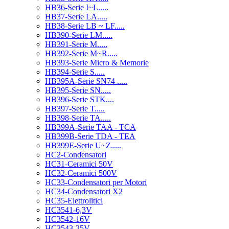
HB36-Serie I~L.....
HB37-Serie LA.....
HB38-Serie LB ~ LF.....
HB390-Serie LM.....
HB391-Serie M.....
HB392-Serie M~R.....
HB393-Serie Micro & Memorie
HB394-Serie S.....
HB395A-Serie SN74 .....
HB395-Serie SN.....
HB396-Serie STK....
HB397-Serie T.....
HB398-Serie TA.....
HB399A-Serie TAA - TCA
HB399B-Serie TDA - TEA
HB399E-Serie U~Z.....
HC2-Condensatori
HC31-Ceramici 50V
HC32-Ceramici 500V
HC33-Condensatori per Motori
HC34-Condensatori X2
HC35-Elettrolitici
HC3541-6,3V
HC3542-16V
HC3543-25V