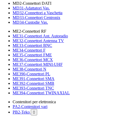
MD2-Connettori DATI
MD31-Adattatori Vas.
MD32-Connettori a Vaschetta
MD33-Connettori Centronix
MD34-Custodie Vas.
ME2-Connettori RF
ME31-Connettori Ant. Autoradio
ME32-Connettori Antenna TV
ME33-Connettori BNC
ME34-Connettori F
ME35-Connettori FME
ME36-Connettori MCX
ME37-Connettori MINI-UHF
ME38-Connettori N
ME390-Connettori PL
ME391-Connettori SMA
ME392-Connettori SMB
ME393-Connettori TNC
ME394-Connettori TWINAXIAL
Contenitori per elettronica
PA2-Contenitori vari
PB2-Teko
