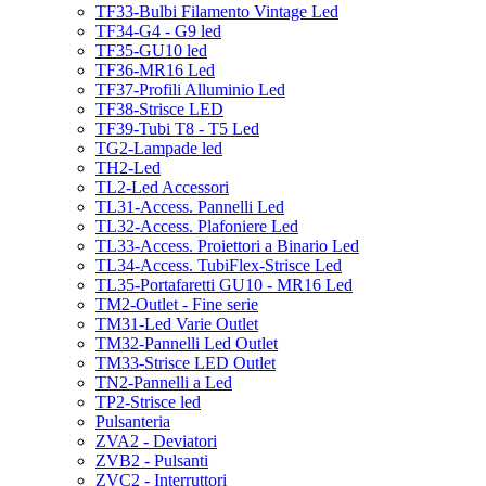
TF33-Bulbi Filamento Vintage Led
TF34-G4 - G9 led
TF35-GU10 led
TF36-MR16 Led
TF37-Profili Alluminio Led
TF38-Strisce LED
TF39-Tubi T8 - T5 Led
TG2-Lampade led
TH2-Led
TL2-Led Accessori
TL31-Access. Pannelli Led
TL32-Access. Plafoniere Led
TL33-Access. Proiettori a Binario Led
TL34-Access. TubiFlex-Strisce Led
TL35-Portafaretti GU10 - MR16 Led
TM2-Outlet - Fine serie
TM31-Led Varie Outlet
TM32-Pannelli Led Outlet
TM33-Strisce LED Outlet
TN2-Pannelli a Led
TP2-Strisce led
Pulsanteria
ZVA2 - Deviatori
ZVB2 - Pulsanti
ZVC2 - Interruttori