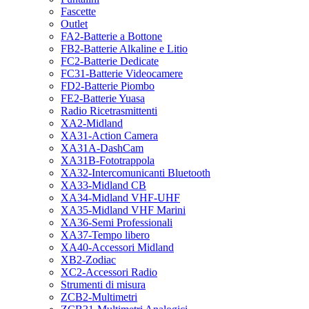
Fascette
Outlet
FA2-Batterie a Bottone
FB2-Batterie Alkaline e Litio
FC2-Batterie Dedicate
FC31-Batterie Videocamere
FD2-Batterie Piombo
FE2-Batterie Yuasa
Radio Ricetrasmittenti
XA2-Midland
XA31-Action Camera
XA31A-DashCam
XA31B-Fototrappola
XA32-Intercomunicanti Bluetooth
XA33-Midland CB
XA34-Midland VHF-UHF
XA35-Midland VHF Marini
XA36-Semi Professionali
XA37-Tempo libero
XA40-Accessori Midland
XB2-Zodiac
XC2-Accessori Radio
Strumenti di misura
ZCB2-Multimetri