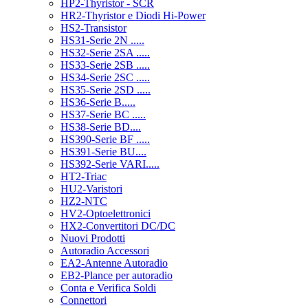
HP2-Thyristor - SCR
HR2-Thyristor e Diodi Hi-Power
HS2-Transistor
HS31-Serie 2N .....
HS32-Serie 2SA .....
HS33-Serie 2SB .....
HS34-Serie 2SC .....
HS35-Serie 2SD .....
HS36-Serie B.....
HS37-Serie BC .....
HS38-Serie BD....
HS390-Serie BF .....
HS391-Serie BU....
HS392-Serie VARI.....
HT2-Triac
HU2-Varistori
HZ2-NTC
HV2-Optoelettronici
HX2-Convertitori DC/DC
Nuovi Prodotti
Autoradio Accessori
EA2-Antenne Autoradio
EB2-Plance per autoradio
Conta e Verifica Soldi
Connettori