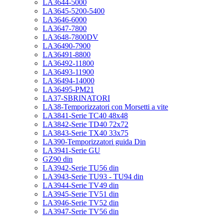
LA3644-5000
LA3645-5200-5400
LA3646-6000
LA3647-7800
LA3648-7800DV
LA36490-7900
LA36491-8800
LA36492-11800
LA36493-11900
LA36494-14000
LA36495-PM21
LA37-SBRINATORI
LA38-Temporizzatori con Morsetti a vite
LA3841-Serie TC40 48x48
LA3842-Serie TD40 72x72
LA3843-Serie TX40 33x75
LA390-Temporizzatori guida Din
LA3941-Serie GU
GZ90 din
LA3942-Serie TU56 din
LA3943-Serie TU93 - TU94 din
LA3944-Serie TV49 din
LA3945-Serie TV51 din
LA3946-Serie TV52 din
LA3947-Serie TV56 din