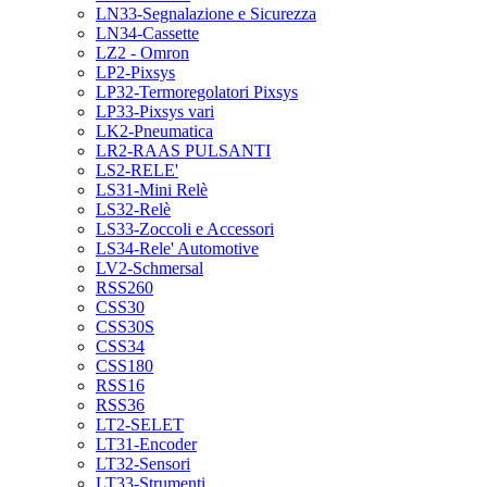
LN33-Segnalazione e Sicurezza
LN34-Cassette
LZ2 - Omron
LP2-Pixsys
LP32-Termoregolatori Pixsys
LP33-Pixsys vari
LK2-Pneumatica
LR2-RAAS PULSANTI
LS2-RELE'
LS31-Mini Relè
LS32-Relè
LS33-Zoccoli e Accessori
LS34-Rele' Automotive
LV2-Schmersal
RSS260
CSS30
CSS30S
CSS34
CSS180
RSS16
RSS36
LT2-SELET
LT31-Encoder
LT32-Sensori
LT33-Strumenti