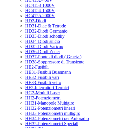
HC4152-400V
HC4153-1000V
HC4154-1500V
HC4155-2000V
HD2-Diodi
HD31-Diac & Tetrode
HD32-Diodi Germanio
HD33-Diodi schottky
HD34-Diodi silicio
HD35-Diodi Varicap
HD36-Diodi Zener
HD37-Ponte di diodi ( Graetz )
HD38-Soppressore di Transiente
HE2-Fusibili
HE31-Fusibili Bussmann
HE32-Fusibili vari
HE33-Fusibili vetro
HF2-Interruttori Termici
HG2-Moduli Laser
HH2-Potenziometri
HH31-Manopole Multigiro
HH32-Potenziometri lineari
HH33-Potenziometri multigiro
HH34-Potenziometri per Autoradio
HH35-Potenziometri Speciali