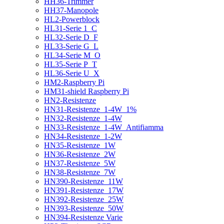
HH36-Trimmer
HH37-Manopole
HL2-Powerblock
HL31-Serie 1_C
HL32-Serie D_F
HL33-Serie G_L
HL34-Serie M_O
HL35-Serie P_T
HL36-Serie U_X
HM2-Raspberry Pi
HM31-shield Raspberry Pi
HN2-Resistenze
HN31-Resistenze_1-4W_1%
HN32-Resistenze_1-4W
HN33-Resistenze_1-4W_Antifiamma
HN34-Resistenze_1-2W
HN35-Resistenze_1W
HN36-Resistenze_2W
HN37-Resistenze_5W
HN38-Resistenze_7W
HN390-Resistenze_11W
HN391-Resistenze_17W
HN392-Resistenze_25W
HN393-Resistenze_50W
HN394-Resistenze Varie