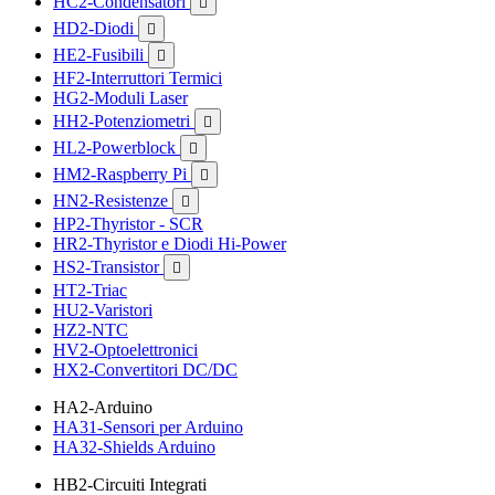
HC2-Condensatori

HD2-Diodi

HE2-Fusibili

HF2-Interruttori Termici
HG2-Moduli Laser
HH2-Potenziometri

HL2-Powerblock

HM2-Raspberry Pi

HN2-Resistenze

HP2-Thyristor - SCR
HR2-Thyristor e Diodi Hi-Power
HS2-Transistor

HT2-Triac
HU2-Varistori
HZ2-NTC
HV2-Optoelettronici
HX2-Convertitori DC/DC
HA2-Arduino
HA31-Sensori per Arduino
HA32-Shields Arduino
HB2-Circuiti Integrati