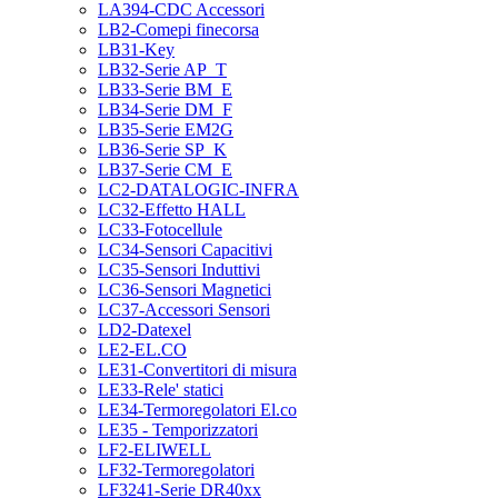
LA394-CDC Accessori
LB2-Comepi finecorsa
LB31-Key
LB32-Serie AP_T
LB33-Serie BM_E
LB34-Serie DM_F
LB35-Serie EM2G
LB36-Serie SP_K
LB37-Serie CM_E
LC2-DATALOGIC-INFRA
LC32-Effetto HALL
LC33-Fotocellule
LC34-Sensori Capacitivi
LC35-Sensori Induttivi
LC36-Sensori Magnetici
LC37-Accessori Sensori
LD2-Datexel
LE2-EL.CO
LE31-Convertitori di misura
LE33-Rele' statici
LE34-Termoregolatori El.co
LE35 - Temporizzatori
LF2-ELIWELL
LF32-Termoregolatori
LF3241-Serie DR40xx