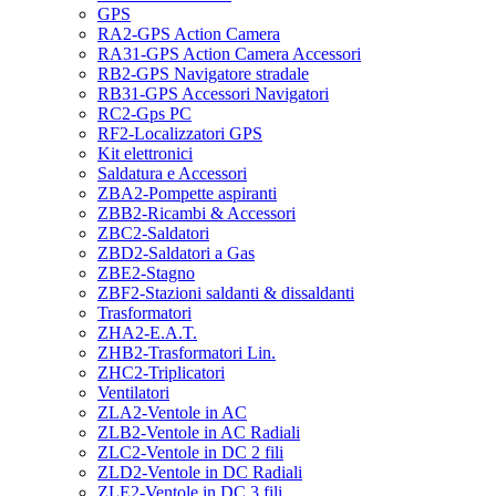
GPS
RA2-GPS Action Camera
RA31-GPS Action Camera Accessori
RB2-GPS Navigatore stradale
RB31-GPS Accessori Navigatori
RC2-Gps PC
RF2-Localizzatori GPS
Kit elettronici
Saldatura e Accessori
ZBA2-Pompette aspiranti
ZBB2-Ricambi & Accessori
ZBC2-Saldatori
ZBD2-Saldatori a Gas
ZBE2-Stagno
ZBF2-Stazioni saldanti & dissaldanti
Trasformatori
ZHA2-E.A.T.
ZHB2-Trasformatori Lin.
ZHC2-Triplicatori
Ventilatori
ZLA2-Ventole in AC
ZLB2-Ventole in AC Radiali
ZLC2-Ventole in DC 2 fili
ZLD2-Ventole in DC Radiali
ZLE2-Ventole in DC 3 fili