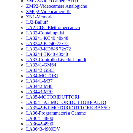
ZMN2-Video camere AHD
ZMP2-Videocamere Analogiche
ZMQ2-Videocamere IP
ZN1-Memorie
LJ2-Balluff
LA2-CDC Elettromeccanica
LA32-Contaimpulsi
LA3241-KC40 48x48
LA3242-KD40 72x72
LA3243-KD646 72x72
LA3244-TK48 48x48
LA33-Controllo Livello Liquidi
LA3341-GM64
LA3342-GS63
LA34-MOTORI
LA3441-M37
LA3442-M48
LA3443-M70
LA35-MOTORIDUTTORI
LA3541-AT MOTORIDUTTORE ALTO
LA3542-BT MOTORIDUTTORE BASSO
LA36-Programmatori a Camme
LA3641-4800
LA3642-4900
LA3643-4900DV