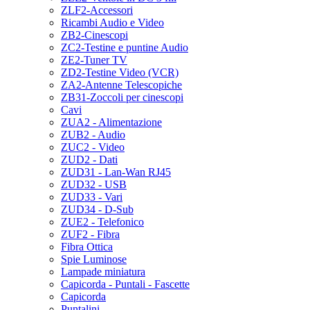
ZLF2-Accessori
Ricambi Audio e Video
ZB2-Cinescopi
ZC2-Testine e puntine Audio
ZE2-Tuner TV
ZD2-Testine Video (VCR)
ZA2-Antenne Telescopiche
ZB31-Zoccoli per cinescopi
Cavi
ZUA2 - Alimentazione
ZUB2 - Audio
ZUC2 - Video
ZUD2 - Dati
ZUD31 - Lan-Wan RJ45
ZUD32 - USB
ZUD33 - Vari
ZUD34 - D-Sub
ZUE2 - Telefonico
ZUF2 - Fibra
Fibra Ottica
Spie Luminose
Lampade miniatura
Capicorda - Puntali - Fascette
Capicorda
Puntalini