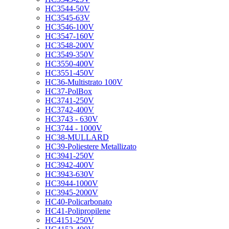
HC3544-50V
HC3545-63V
HC3546-100V
HC3547-160V
HC3548-200V
HC3549-350V
HC3550-400V
HC3551-450V
HC36-Multistrato 100V
HC37-PolBox
HC3741-250V
HC3742-400V
HC3743 - 630V
HC3744 - 1000V
HC38-MULLARD
HC39-Poliestere Metallizato
HC3941-250V
HC3942-400V
HC3943-630V
HC3944-1000V
HC3945-2000V
HC40-Policarbonato
HC41-Polipropilene
HC4151-250V