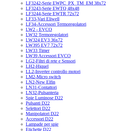
LF3242-Serie EWPC_PX_TM_EM 38x72
LF3243-Serie EWTQ 48x48
LF3244-Serie EWTR 72x72
LF33-Vari Eliwell
LF34-Accessori Termoregolatori
LW2 - EVCO
LW32 Termoregolatori
LW324 EV3 36x72
LW395 EV7 72x72
LW33 Timer
LW39 Accessori EVCO
LG2-Filtri di rete e Sensori
LH2-Hiquel
LL2-Inverter controllo motori
LM2-Micro switch
LN2-New Elfin
LN31-Contattori
LN32-Pulsanteria
Spie Luminose D22
Pulsanti D22
Selettori D22
Manipolatori D22
Accessori D22
Lampade per spie
Etichette D22