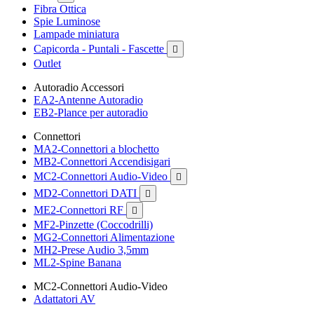
Fibra Ottica
Spie Luminose
Lampade miniatura
Capicorda - Puntali - Fascette

Outlet
Autoradio Accessori
EA2-Antenne Autoradio
EB2-Plance per autoradio
Connettori
MA2-Connettori a blochetto
MB2-Connettori Accendisigari
MC2-Connettori Audio-Video

MD2-Connettori DATI

ME2-Connettori RF

MF2-Pinzette (Coccodrilli)
MG2-Connettori Alimentazione
MH2-Prese Audio 3,5mm
ML2-Spine Banana
MC2-Connettori Audio-Video
Adattatori AV