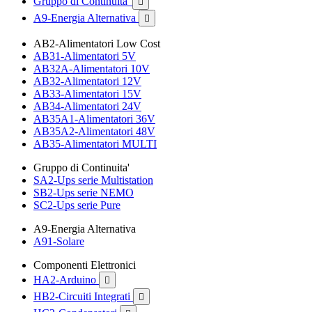
Gruppo di Continuita'

A9-Energia Alternativa

AB2-Alimentatori Low Cost
AB31-Alimentatori 5V
AB32A-Alimentatori 10V
AB32-Alimentatori 12V
AB33-Alimentatori 15V
AB34-Alimentatori 24V
AB35A1-Alimentatori 36V
AB35A2-Alimentatori 48V
AB35-Alimentatori MULTI
Gruppo di Continuita'
SA2-Ups serie Multistation
SB2-Ups serie NEMO
SC2-Ups serie Pure
A9-Energia Alternativa
A91-Solare
Componenti Elettronici
HA2-Arduino

HB2-Circuiti Integrati
