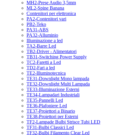
MH2-Prese Audio 3,5mm
ML2-Spine Banana
Contenitori per elettronica
PA2-Contenitori vari
PB2-Teko
PA31-ABS
PA32-Alluminio
Illuminazione a led
TA2-Barre Led
TB2-Driver - Alimentatori
TB31-Switching Power Supply
TC2-Faretti a Led
TD2-Fari a led
TE2-Illuminotecnica
TE31-Downlight Mono lampada
TE32-Downlight Multi Lampada
TE33-Illuminazione Esterni
TE34-Lampadari Industriali
TE35-Pannelli Led
TE36-Plafoniere Led
TE37-Proiettori a Binario
TE38-Proiettori per Esterni
TF2-Lampade Bulbi Strisce Tubi LED
TF31-Bulbi Classici Led
TF32-Bulbi Filamento Clear Led