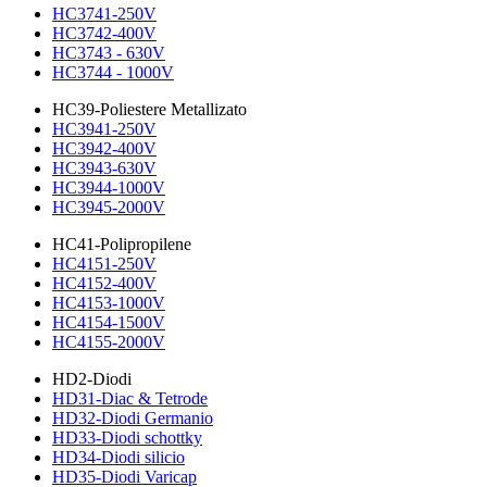
HC3741-250V
HC3742-400V
HC3743 - 630V
HC3744 - 1000V
HC39-Poliestere Metallizato
HC3941-250V
HC3942-400V
HC3943-630V
HC3944-1000V
HC3945-2000V
HC41-Polipropilene
HC4151-250V
HC4152-400V
HC4153-1000V
HC4154-1500V
HC4155-2000V
HD2-Diodi
HD31-Diac & Tetrode
HD32-Diodi Germanio
HD33-Diodi schottky
HD34-Diodi silicio
HD35-Diodi Varicap