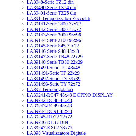
LA3948-Serie TZ12 din
LA39490-Serie TZ24 din
LA39491-Serie TZ25 din
LA391-Temporizzatori Zoccolati
LA39141-Serie 1400 72x72
LA39142-Serie 1800 72x72
LA39143-Serie 2000 96x96
LA39144-Serie 2100 96x96
LA39145-Serie S45 72x72
LA39146-Serie S48 48x48
LA39147-Serie TB48 22x29
LA39148-Serie TB80 22x29
LA391490-Serie TC 48x48
LA391491-Serie TF 22x29
LA391492-Serie TN 39x39
LA391493-Serie TY 72x72
LA392-Termoregolatori
LA39241-RC47 48x48 DOPPIO DISPLAY
LA39242-RC48 48x48
LA39243-RC49 48x48
LA39244-RC91 48x48
LA39245-RD72 72x72
LA39246-RL35 DIN
LA39247-RX02 33x75
LA393-Visualizzatore Digitale