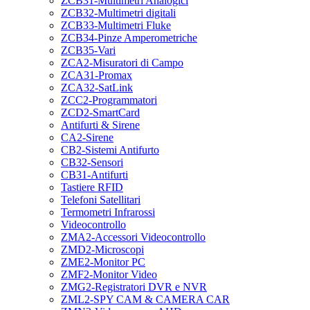
ZCB31-Multimetri Analogici
ZCB32-Multimetri digitali
ZCB33-Multimetri Fluke
ZCB34-Pinze Amperometriche
ZCB35-Vari
ZCA2-Misuratori di Campo
ZCA31-Promax
ZCA32-SatLink
ZCC2-Programmatori
ZCD2-SmartCard
Antifurti & Sirene
CA2-Sirene
CB2-Sistemi Antifurto
CB32-Sensori
CB31-Antifurti
Tastiere RFID
Telefoni Satellitari
Termometri Infrarossi
Videocontrollo
ZMA2-Accessori Videocontrollo
ZMD2-Microscopi
ZME2-Monitor PC
ZMF2-Monitor Video
ZMG2-Registratori DVR e NVR
ZML2-SPY CAM & CAMERA CAR