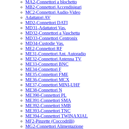
MA2-Connettori a blochetto
MB2-Connettori Accendisigari
MC2-Connettori Audio-Video
Adattatori AV
MD2-Connettori DATI
MD31-Adattatori Vas.
MD32-Connettori a Vaschetta
MD33-Connettori Centronix
MD34-Custodie Vas.
ME2-Connettori RF
ME31-Connettori Ant. Autoradio
ME32-Connettori Antenna TV
ME33-Connettori BNC
ME34-Connettori F
ME35-Connettori FME
ME36-Connettori MCX
ME37-Connettori MINI-UHF
ME38-Connettori N
ME390-Connettori PL
ME391-Connettori SMA
ME392-Connettori SMB
ME393-Connettori TNC
ME394-Connettori TWINAXIAL
MF2-Pinzette (Coccodrilli)
MG2-Connettori Alimentazione