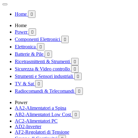
Home

Home
Power

Componenti Elettronici

Elettronica

Batterie & Pile

Ricetrasmittenti & Strumenti

Sicurezza & Video controllo

Strumenti e Sensori industriali

TV & Sat

Radiocomandi & Telecomandi

Power
AA2-Alimentatori a Spina
AB2-Alimentatori Low Cost

AC2-Alimentatori PC
AD2-Inverter
AF2-Regolatori di Tensione