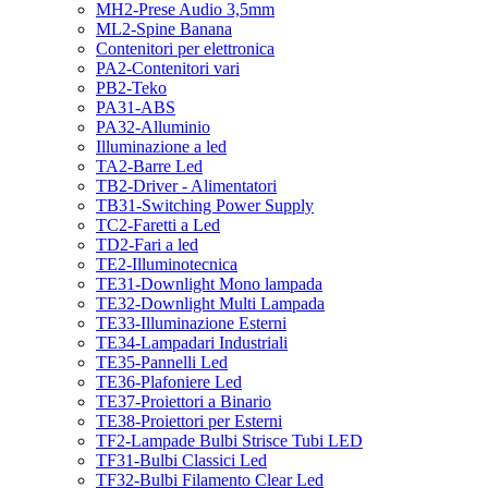
MH2-Prese Audio 3,5mm
ML2-Spine Banana
Contenitori per elettronica
PA2-Contenitori vari
PB2-Teko
PA31-ABS
PA32-Alluminio
Illuminazione a led
TA2-Barre Led
TB2-Driver - Alimentatori
TB31-Switching Power Supply
TC2-Faretti a Led
TD2-Fari a led
TE2-Illuminotecnica
TE31-Downlight Mono lampada
TE32-Downlight Multi Lampada
TE33-Illuminazione Esterni
TE34-Lampadari Industriali
TE35-Pannelli Led
TE36-Plafoniere Led
TE37-Proiettori a Binario
TE38-Proiettori per Esterni
TF2-Lampade Bulbi Strisce Tubi LED
TF31-Bulbi Classici Led
TF32-Bulbi Filamento Clear Led