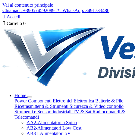
Vai al contenuto principale
Chiamaci: +390574592089 -*- WhatsApp: 3491733486

Accedi

Carrello
0
Home
Power
Componenti Elettronici
Elettronica
Batterie & Pile
Ricetrasmittenti & Strumenti
Sicurezza & Video controllo
Strumenti e Sensori industriali
TV & Sat
Radiocomandi &
Telecomandi
AA2-Alimentatori a Spina
AB2-Alimentatori Low Cost
AB31-Alimentatori 5V