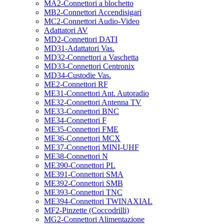
MA2-Connettori a blochetto
MB2-Connettori Accendisigari
MC2-Connettori Audio-Video
Adattatori AV
MD2-Connettori DATI
MD31-Adattatori Vas.
MD32-Connettori a Vaschetta
MD33-Connettori Centronix
MD34-Custodie Vas.
ME2-Connettori RF
ME31-Connettori Ant. Autoradio
ME32-Connettori Antenna TV
ME33-Connettori BNC
ME34-Connettori F
ME35-Connettori FME
ME36-Connettori MCX
ME37-Connettori MINI-UHF
ME38-Connettori N
ME390-Connettori PL
ME391-Connettori SMA
ME392-Connettori SMB
ME393-Connettori TNC
ME394-Connettori TWINAXIAL
MF2-Pinzette (Coccodrilli)
MG2-Connettori Alimentazione