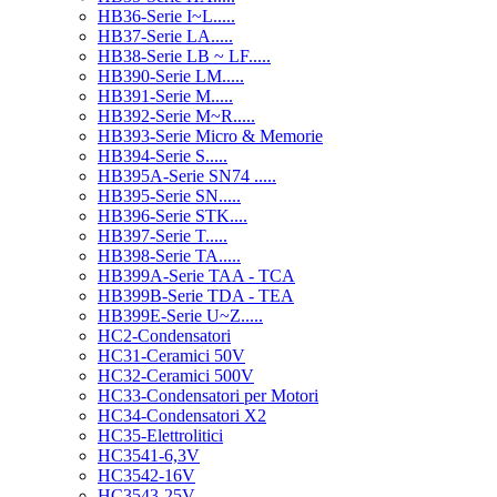
HB36-Serie I~L.....
HB37-Serie LA.....
HB38-Serie LB ~ LF.....
HB390-Serie LM.....
HB391-Serie M.....
HB392-Serie M~R.....
HB393-Serie Micro & Memorie
HB394-Serie S.....
HB395A-Serie SN74 .....
HB395-Serie SN.....
HB396-Serie STK....
HB397-Serie T.....
HB398-Serie TA.....
HB399A-Serie TAA - TCA
HB399B-Serie TDA - TEA
HB399E-Serie U~Z.....
HC2-Condensatori
HC31-Ceramici 50V
HC32-Ceramici 500V
HC33-Condensatori per Motori
HC34-Condensatori X2
HC35-Elettrolitici
HC3541-6,3V
HC3542-16V
HC3543-25V