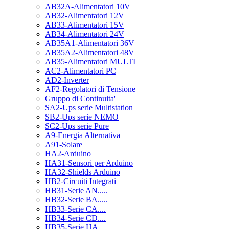
AB32A-Alimentatori 10V
AB32-Alimentatori 12V
AB33-Alimentatori 15V
AB34-Alimentatori 24V
AB35A1-Alimentatori 36V
AB35A2-Alimentatori 48V
AB35-Alimentatori MULTI
AC2-Alimentatori PC
AD2-Inverter
AF2-Regolatori di Tensione
Gruppo di Continuita'
SA2-Ups serie Multistation
SB2-Ups serie NEMO
SC2-Ups serie Pure
A9-Energia Alternativa
A91-Solare
HA2-Arduino
HA31-Sensori per Arduino
HA32-Shields Arduino
HB2-Circuiti Integrati
HB31-Serie AN.....
HB32-Serie BA.....
HB33-Serie CA....
HB34-Serie CD....
HB35-Serie HA.....