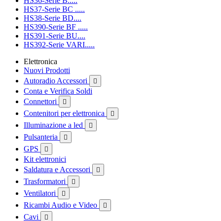
HS36-Serie B.....
HS37-Serie BC .....
HS38-Serie BD....
HS390-Serie BF .....
HS391-Serie BU....
HS392-Serie VARI.....
Elettronica
Nuovi Prodotti
Autoradio Accessori

Conta e Verifica Soldi
Connettori

Contenitori per elettronica

Illuminazione a led

Pulsanteria

GPS

Kit elettronici
Saldatura e Accessori

Trasformatori

Ventilatori

Ricambi Audio e Video

Cavi
