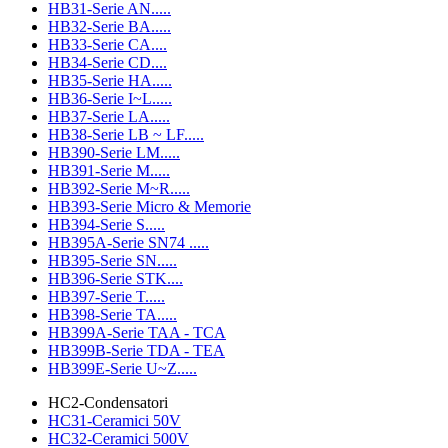
HB31-Serie AN.....
HB32-Serie BA.....
HB33-Serie CA....
HB34-Serie CD....
HB35-Serie HA.....
HB36-Serie I~L.....
HB37-Serie LA.....
HB38-Serie LB ~ LF.....
HB390-Serie LM.....
HB391-Serie M.....
HB392-Serie M~R.....
HB393-Serie Micro & Memorie
HB394-Serie S.....
HB395A-Serie SN74 .....
HB395-Serie SN.....
HB396-Serie STK....
HB397-Serie T.....
HB398-Serie TA.....
HB399A-Serie TAA - TCA
HB399B-Serie TDA - TEA
HB399E-Serie U~Z.....
HC2-Condensatori
HC31-Ceramici 50V
HC32-Ceramici 500V