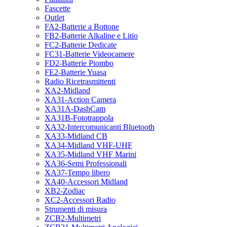
Fascette
Outlet
FA2-Batterie a Bottone
FB2-Batterie Alkaline e Litio
FC2-Batterie Dedicate
FC31-Batterie Videocamere
FD2-Batterie Piombo
FE2-Batterie Yuasa
Radio Ricetrasmittenti
XA2-Midland
XA31-Action Camera
XA31A-DashCam
XA31B-Fototrappola
XA32-Intercomunicanti Bluetooth
XA33-Midland CB
XA34-Midland VHF-UHF
XA35-Midland VHF Marini
XA36-Semi Professionali
XA37-Tempo libero
XA40-Accessori Midland
XB2-Zodiac
XC2-Accessori Radio
Strumenti di misura
ZCB2-Multimetri