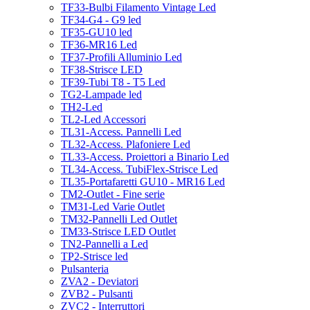
TF33-Bulbi Filamento Vintage Led
TF34-G4 - G9 led
TF35-GU10 led
TF36-MR16 Led
TF37-Profili Alluminio Led
TF38-Strisce LED
TF39-Tubi T8 - T5 Led
TG2-Lampade led
TH2-Led
TL2-Led Accessori
TL31-Access. Pannelli Led
TL32-Access. Plafoniere Led
TL33-Access. Proiettori a Binario Led
TL34-Access. TubiFlex-Strisce Led
TL35-Portafaretti GU10 - MR16 Led
TM2-Outlet - Fine serie
TM31-Led Varie Outlet
TM32-Pannelli Led Outlet
TM33-Strisce LED Outlet
TN2-Pannelli a Led
TP2-Strisce led
Pulsanteria
ZVA2 - Deviatori
ZVB2 - Pulsanti
ZVC2 - Interruttori