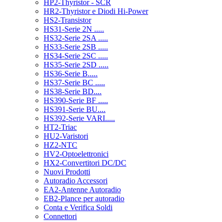
HP2-Thyristor - SCR
HR2-Thyristor e Diodi Hi-Power
HS2-Transistor
HS31-Serie 2N .....
HS32-Serie 2SA .....
HS33-Serie 2SB .....
HS34-Serie 2SC .....
HS35-Serie 2SD .....
HS36-Serie B.....
HS37-Serie BC .....
HS38-Serie BD....
HS390-Serie BF .....
HS391-Serie BU....
HS392-Serie VARI.....
HT2-Triac
HU2-Varistori
HZ2-NTC
HV2-Optoelettronici
HX2-Convertitori DC/DC
Nuovi Prodotti
Autoradio Accessori
EA2-Antenne Autoradio
EB2-Plance per autoradio
Conta e Verifica Soldi
Connettori