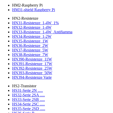
HM2-Raspberry Pi
HM31-shield Raspberry Pi
HN2-Resistenze
HN31-Resistenze_1-4W_1%
HN32-Resistenze_1-4W
HN33-Resistenze_1-4W_Antifiamma
HN34-Resistenze_1-2W
HN35-Resistenze_1W
HN36-Resistenze_2W
HN37-Resistenze_5W
HN38-Resistenze_7W
HN390-Resistenze_11W
HN391-Resistenze_17W
HN392-Resistenze_25W
HN393-Resistenze_50W
HN394-Resistenze Varie
HS2-Transistor
HS31-Serie 2N .....
HS32-Serie 2SA .....
HS33-Serie 2SB .....
HS34-Serie 2SC .....
HS35-Serie 2SD .....