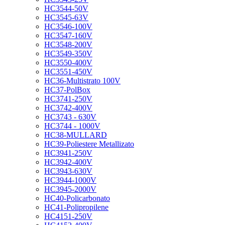
HC3544-50V
HC3545-63V
HC3546-100V
HC3547-160V
HC3548-200V
HC3549-350V
HC3550-400V
HC3551-450V
HC36-Multistrato 100V
HC37-PolBox
HC3741-250V
HC3742-400V
HC3743 - 630V
HC3744 - 1000V
HC38-MULLARD
HC39-Poliestere Metallizato
HC3941-250V
HC3942-400V
HC3943-630V
HC3944-1000V
HC3945-2000V
HC40-Policarbonato
HC41-Polipropilene
HC4151-250V