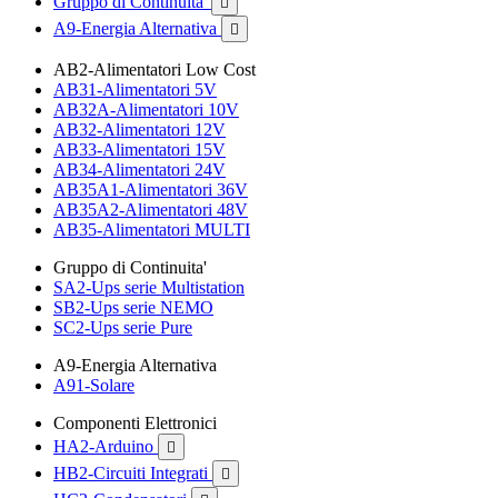
Gruppo di Continuita'

A9-Energia Alternativa

AB2-Alimentatori Low Cost
AB31-Alimentatori 5V
AB32A-Alimentatori 10V
AB32-Alimentatori 12V
AB33-Alimentatori 15V
AB34-Alimentatori 24V
AB35A1-Alimentatori 36V
AB35A2-Alimentatori 48V
AB35-Alimentatori MULTI
Gruppo di Continuita'
SA2-Ups serie Multistation
SB2-Ups serie NEMO
SC2-Ups serie Pure
A9-Energia Alternativa
A91-Solare
Componenti Elettronici
HA2-Arduino

HB2-Circuiti Integrati
