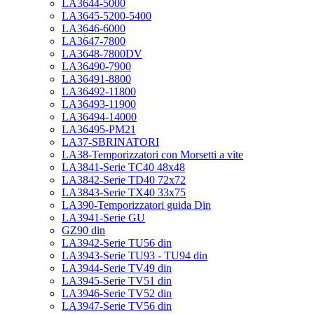
LA3644-5000
LA3645-5200-5400
LA3646-6000
LA3647-7800
LA3648-7800DV
LA36490-7900
LA36491-8800
LA36492-11800
LA36493-11900
LA36494-14000
LA36495-PM21
LA37-SBRINATORI
LA38-Temporizzatori con Morsetti a vite
LA3841-Serie TC40 48x48
LA3842-Serie TD40 72x72
LA3843-Serie TX40 33x75
LA390-Temporizzatori guida Din
LA3941-Serie GU
GZ90 din
LA3942-Serie TU56 din
LA3943-Serie TU93 - TU94 din
LA3944-Serie TV49 din
LA3945-Serie TV51 din
LA3946-Serie TV52 din
LA3947-Serie TV56 din