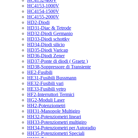
HC4152-400V
HC4153-1000V
HC4154-1500V
HC4155-2000V
HD2-Diodi
HD31-Diac & Tetrode
HD32-Diodi Germanio
HD33-Diodi schottky
HD34-Diodi silicio
HD35-Diodi Varicap
HD36-Diodi Zener
HD37-Ponte di diodi ( Graetz )
HD38-Soppressore di Transiente
HE2-Fusibili
HE31-Fusibili Bussmann
HE32-Fusibili vari
HE33-Fusibili vetro
HF2-Interruttori Termici
HG2-Moduli Laser
HH2-Potenziometri
HH31-Manopole Multigiro
HH32-Potenziometri lineari
HH33-Potenziometri multigiro
HH34-Potenziometri per Autoradio
HH35-Potenziometri Speciali