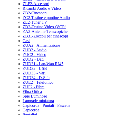
ZLF2-Accessori
Ricambi Audio e Video
ZB2-Cinescopi
ZC2-Testine e puntine Audio
ZE2-Tuner TV
ZD2-Testine Video (VCR)
ZA2-Antenne Telescopiche
ZB31-Zoccoli per cinescopi
Cavi
ZUA2 - Alimentazione
ZUB2 - Audio
ZUC2 - Video
ZUD2 - Dati
ZUD31 - Lan-Wan RJ45
ZUD32 - USB
ZUD33 - Vari
ZUD34 - D-Sub
ZUE2 - Telefonico
ZUF2 - Fibra
Fibra Ottica
Spie Luminose
Lampade miniatura
Capicorda - Puntali - Fascette
Capicorda
Puntalini