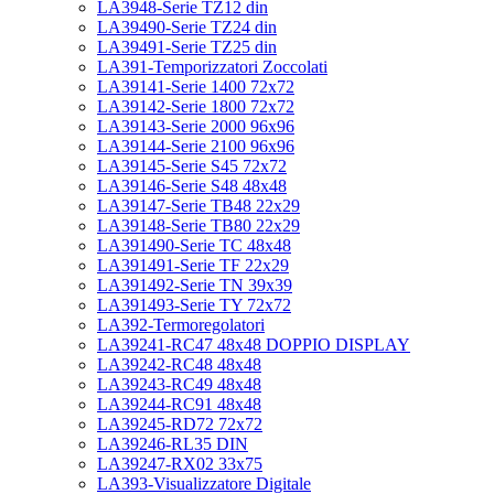
LA3948-Serie TZ12 din
LA39490-Serie TZ24 din
LA39491-Serie TZ25 din
LA391-Temporizzatori Zoccolati
LA39141-Serie 1400 72x72
LA39142-Serie 1800 72x72
LA39143-Serie 2000 96x96
LA39144-Serie 2100 96x96
LA39145-Serie S45 72x72
LA39146-Serie S48 48x48
LA39147-Serie TB48 22x29
LA39148-Serie TB80 22x29
LA391490-Serie TC 48x48
LA391491-Serie TF 22x29
LA391492-Serie TN 39x39
LA391493-Serie TY 72x72
LA392-Termoregolatori
LA39241-RC47 48x48 DOPPIO DISPLAY
LA39242-RC48 48x48
LA39243-RC49 48x48
LA39244-RC91 48x48
LA39245-RD72 72x72
LA39246-RL35 DIN
LA39247-RX02 33x75
LA393-Visualizzatore Digitale