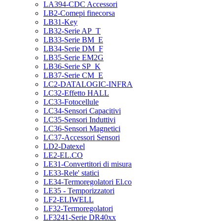
LA394-CDC Accessori
LB2-Comepi finecorsa
LB31-Key
LB32-Serie AP_T
LB33-Serie BM_E
LB34-Serie DM_F
LB35-Serie EM2G
LB36-Serie SP_K
LB37-Serie CM_E
LC2-DATALOGIC-INFRA
LC32-Effetto HALL
LC33-Fotocellule
LC34-Sensori Capacitivi
LC35-Sensori Induttivi
LC36-Sensori Magnetici
LC37-Accessori Sensori
LD2-Datexel
LE2-EL.CO
LE31-Convertitori di misura
LE33-Rele' statici
LE34-Termoregolatori El.co
LE35 - Temporizzatori
LF2-ELIWELL
LF32-Termoregolatori
LF3241-Serie DR40xx