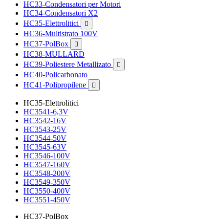
HC33-Condensatori per Motori
HC34-Condensatori X2
HC35-Elettrolitici

HC36-Multistrato 100V
HC37-PolBox

HC38-MULLARD
HC39-Poliestere Metallizato

HC40-Policarbonato
HC41-Polipropilene

HC35-Elettrolitici
HC3541-6,3V
HC3542-16V
HC3543-25V
HC3544-50V
HC3545-63V
HC3546-100V
HC3547-160V
HC3548-200V
HC3549-350V
HC3550-400V
HC3551-450V
HC37-PolBox