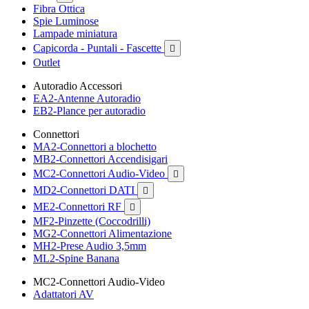
Fibra Ottica
Spie Luminose
Lampade miniatura
Capicorda - Puntali - Fascette

Outlet
Autoradio Accessori
EA2-Antenne Autoradio
EB2-Plance per autoradio
Connettori
MA2-Connettori a blochetto
MB2-Connettori Accendisigari
MC2-Connettori Audio-Video

MD2-Connettori DATI

ME2-Connettori RF

MF2-Pinzette (Coccodrilli)
MG2-Connettori Alimentazione
MH2-Prese Audio 3,5mm
ML2-Spine Banana
MC2-Connettori Audio-Video
Adattatori AV