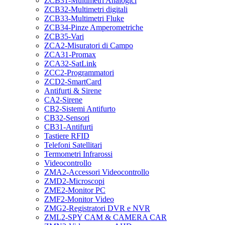
ZCB31-Multimetri Analogici
ZCB32-Multimetri digitali
ZCB33-Multimetri Fluke
ZCB34-Pinze Amperometriche
ZCB35-Vari
ZCA2-Misuratori di Campo
ZCA31-Promax
ZCA32-SatLink
ZCC2-Programmatori
ZCD2-SmartCard
Antifurti & Sirene
CA2-Sirene
CB2-Sistemi Antifurto
CB32-Sensori
CB31-Antifurti
Tastiere RFID
Telefoni Satellitari
Termometri Infrarossi
Videocontrollo
ZMA2-Accessori Videocontrollo
ZMD2-Microscopi
ZME2-Monitor PC
ZMF2-Monitor Video
ZMG2-Registratori DVR e NVR
ZML2-SPY CAM & CAMERA CAR