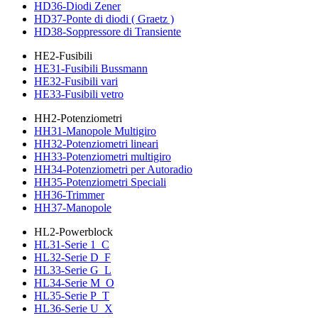
HD36-Diodi Zener
HD37-Ponte di diodi ( Graetz )
HD38-Soppressore di Transiente
HE2-Fusibili
HE31-Fusibili Bussmann
HE32-Fusibili vari
HE33-Fusibili vetro
HH2-Potenziometri
HH31-Manopole Multigiro
HH32-Potenziometri lineari
HH33-Potenziometri multigiro
HH34-Potenziometri per Autoradio
HH35-Potenziometri Speciali
HH36-Trimmer
HH37-Manopole
HL2-Powerblock
HL31-Serie 1_C
HL32-Serie D_F
HL33-Serie G_L
HL34-Serie M_O
HL35-Serie P_T
HL36-Serie U_X