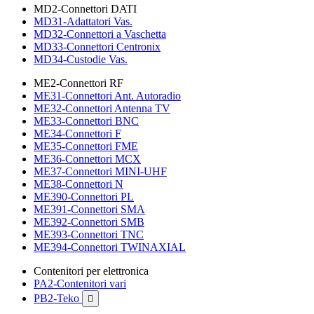
MD2-Connettori DATI
MD31-Adattatori Vas.
MD32-Connettori a Vaschetta
MD33-Connettori Centronix
MD34-Custodie Vas.
ME2-Connettori RF
ME31-Connettori Ant. Autoradio
ME32-Connettori Antenna TV
ME33-Connettori BNC
ME34-Connettori F
ME35-Connettori FME
ME36-Connettori MCX
ME37-Connettori MINI-UHF
ME38-Connettori N
ME390-Connettori PL
ME391-Connettori SMA
ME392-Connettori SMB
ME393-Connettori TNC
ME394-Connettori TWINAXIAL
Contenitori per elettronica
PA2-Contenitori vari
PB2-Teko
