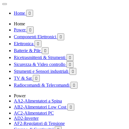
Home

Home
Power

Componenti Elettronici

Elettronica

Batterie & Pile

Ricetrasmittenti & Strumenti

Sicurezza & Video controllo

Strumenti e Sensori industriali

TV & Sat

Radiocomandi & Telecomandi

Power
AA2-Alimentatori a Spina
AB2-Alimentatori Low Cost

AC2-Alimentatori PC
AD2-Inverter
AF2-Regolatori di Tensione