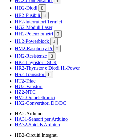
HC2-Condensatori

HD2-Diodi

HE2-Fusibili

HF2-Interruttori Termici
HG2-Moduli Laser
HH2-Potenziometri

HL2-Powerblock

HM2-Raspberry Pi

HN2-Resistenze

HP2-Thyristor - SCR
HR2-Thyristor e Diodi Hi-Power
HS2-Transistor

HT2-Triac
HU2-Varistori
HZ2-NTC
HV2-Optoelettronici
HX2-Convertitori DC/DC
HA2-Arduino
HA31-Sensori per Arduino
HA32-Shields Arduino
HB2-Circuiti Integrati