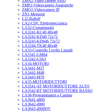
ZMN2-Video camere AHD
ZMP2-Videocamere Analogiche
ZMQ2-Videocamere IP
ZN1-Memorie
LJ2-Balluff
LA2-CDC Elettromeccanica
LA32-Contaimpulsi
LA3241-KC40 48x48
LA3242-KD40 72x72
LA3243-KD646 72x72
LA3244-TK48 48x48
LA33-Controllo Livello Liquidi
LA3341-GM64
LA3342-GS63
LA34-MOTORI
LA3441-M37
LA3442-M48
LA3443-M70
LA35-MOTORIDUTTORI
LA3541-AT MOTORIDUTTORE ALTO
LA3542-BT MOTORIDUTTORE BASSO
LA36-Programmatori a Camme
LA3641-4800
LA3642-4900
LA3643-4900DV