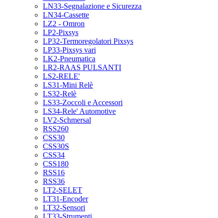
LN33-Segnalazione e Sicurezza
LN34-Cassette
LZ2 - Omron
LP2-Pixsys
LP32-Termoregolatori Pixsys
LP33-Pixsys vari
LK2-Pneumatica
LR2-RAAS PULSANTI
LS2-RELE'
LS31-Mini Relè
LS32-Relè
LS33-Zoccoli e Accessori
LS34-Rele' Automotive
LV2-Schmersal
RSS260
CSS30
CSS30S
CSS34
CSS180
RSS16
RSS36
LT2-SELET
LT31-Encoder
LT32-Sensori
LT33-Strumenti