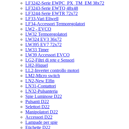
LF3242-Serie EWPC_PX_TM_EM 38x72
LF3243-Serie EWTQ 48x48
LF3244-Serie EWTR 72x72
LF33-Vari Eliwell
LF34-Accessori Termoregolatori
LW2 - EVCO
LW32 Termoregolatori
LW324 EV3 36x72
LW395 EV7 72x72
LW33 Timer
LW39 Accessori EVCO
LG2-Filtri di rete e Sensori
LH2-Hiquel
LL2-Inverter controllo motori
LM2-Micro switch
LN2-New Elfin
LN31-Contattori
LN32-Pulsanteria
Spie Luminose D22
Pulsanti D22
Selettori D22
Manipolatori D22
Accessori D22
Lampade per spie
Etichette D22