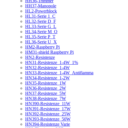
HH36-Trimmer
HH37-Manopole
HL2-Powerblock
HL31-Serie 1_C
HL32-Serie D_F
HL33-Serie G_L
HL34-Serie M_O
HL35-Serie P_T
HL36-Serie U_X
HM2-Raspberry Pi
HM31-shield Raspberry Pi
HN2-Resistenze
HN31-Resistenze_1-4W_1%
HN32-Resistenze_1-4W
HN33-Resistenze_1-4W_Antifiamma
HN34-Resistenze_1-2W
HN35-Resistenze_1W
HN36-Resistenze_2W
HN37-Resistenze_5W
HN38-Resistenze_7W
HN390-Resistenze_11W
HN391-Resistenze_17W
HN392-Resistenze_25W
HN393-Resistenze_50W
HN394-Resistenze Varie