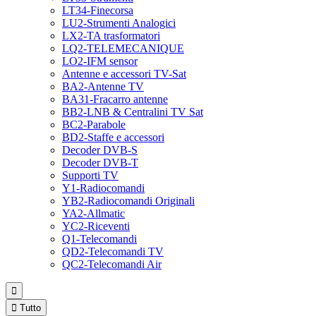
LT34-Finecorsa
LU2-Strumenti Analogici
LX2-TA trasformatori
LQ2-TELEMECANIQUE
LO2-IFM sensor
Antenne e accessori TV-Sat
BA2-Antenne TV
BA31-Fracarro antenne
BB2-LNB & Centralini TV Sat
BC2-Parabole
BD2-Staffe e accessori
Decoder DVB-S
Decoder DVB-T
Supporti TV
Y1-Radiocomandi
YB2-Radiocomandi Originali
YA2-Allmatic
YC2-Riceventi
Q1-Telecomandi
QD2-Telecomandi TV
QC2-Telecomandi Air


Tutto