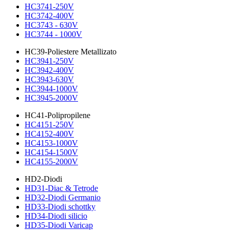
HC3741-250V
HC3742-400V
HC3743 - 630V
HC3744 - 1000V
HC39-Poliestere Metallizato
HC3941-250V
HC3942-400V
HC3943-630V
HC3944-1000V
HC3945-2000V
HC41-Polipropilene
HC4151-250V
HC4152-400V
HC4153-1000V
HC4154-1500V
HC4155-2000V
HD2-Diodi
HD31-Diac & Tetrode
HD32-Diodi Germanio
HD33-Diodi schottky
HD34-Diodi silicio
HD35-Diodi Varicap