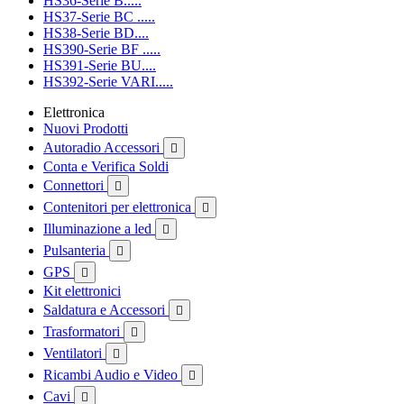
HS36-Serie B.....
HS37-Serie BC .....
HS38-Serie BD....
HS390-Serie BF .....
HS391-Serie BU....
HS392-Serie VARI.....
Elettronica
Nuovi Prodotti
Autoradio Accessori

Conta e Verifica Soldi
Connettori

Contenitori per elettronica

Illuminazione a led

Pulsanteria

GPS

Kit elettronici
Saldatura e Accessori

Trasformatori

Ventilatori

Ricambi Audio e Video

Cavi
