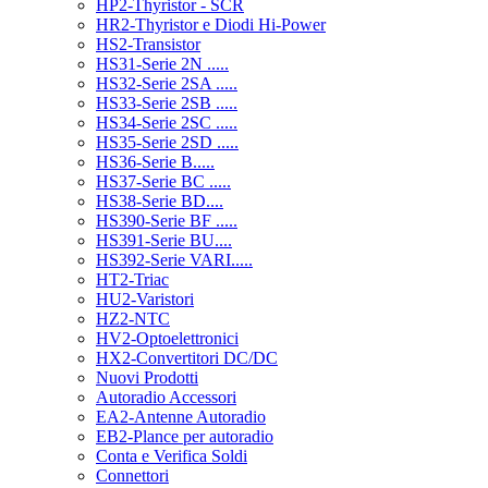
HP2-Thyristor - SCR
HR2-Thyristor e Diodi Hi-Power
HS2-Transistor
HS31-Serie 2N .....
HS32-Serie 2SA .....
HS33-Serie 2SB .....
HS34-Serie 2SC .....
HS35-Serie 2SD .....
HS36-Serie B.....
HS37-Serie BC .....
HS38-Serie BD....
HS390-Serie BF .....
HS391-Serie BU....
HS392-Serie VARI.....
HT2-Triac
HU2-Varistori
HZ2-NTC
HV2-Optoelettronici
HX2-Convertitori DC/DC
Nuovi Prodotti
Autoradio Accessori
EA2-Antenne Autoradio
EB2-Plance per autoradio
Conta e Verifica Soldi
Connettori