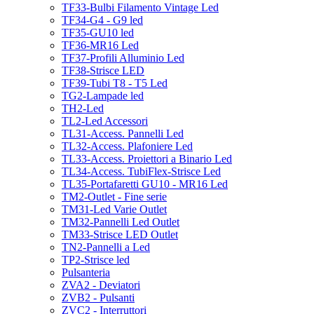
TF33-Bulbi Filamento Vintage Led
TF34-G4 - G9 led
TF35-GU10 led
TF36-MR16 Led
TF37-Profili Alluminio Led
TF38-Strisce LED
TF39-Tubi T8 - T5 Led
TG2-Lampade led
TH2-Led
TL2-Led Accessori
TL31-Access. Pannelli Led
TL32-Access. Plafoniere Led
TL33-Access. Proiettori a Binario Led
TL34-Access. TubiFlex-Strisce Led
TL35-Portafaretti GU10 - MR16 Led
TM2-Outlet - Fine serie
TM31-Led Varie Outlet
TM32-Pannelli Led Outlet
TM33-Strisce LED Outlet
TN2-Pannelli a Led
TP2-Strisce led
Pulsanteria
ZVA2 - Deviatori
ZVB2 - Pulsanti
ZVC2 - Interruttori