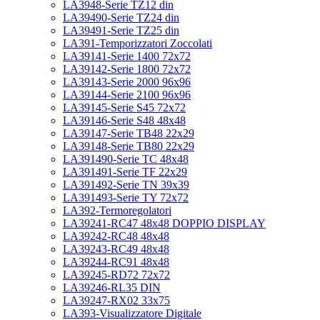
LA3948-Serie TZ12 din
LA39490-Serie TZ24 din
LA39491-Serie TZ25 din
LA391-Temporizzatori Zoccolati
LA39141-Serie 1400 72x72
LA39142-Serie 1800 72x72
LA39143-Serie 2000 96x96
LA39144-Serie 2100 96x96
LA39145-Serie S45 72x72
LA39146-Serie S48 48x48
LA39147-Serie TB48 22x29
LA39148-Serie TB80 22x29
LA391490-Serie TC 48x48
LA391491-Serie TF 22x29
LA391492-Serie TN 39x39
LA391493-Serie TY 72x72
LA392-Termoregolatori
LA39241-RC47 48x48 DOPPIO DISPLAY
LA39242-RC48 48x48
LA39243-RC49 48x48
LA39244-RC91 48x48
LA39245-RD72 72x72
LA39246-RL35 DIN
LA39247-RX02 33x75
LA393-Visualizzatore Digitale