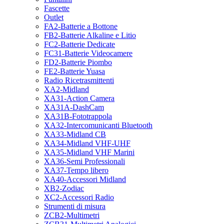
Fascette
Outlet
FA2-Batterie a Bottone
FB2-Batterie Alkaline e Litio
FC2-Batterie Dedicate
FC31-Batterie Videocamere
FD2-Batterie Piombo
FE2-Batterie Yuasa
Radio Ricetrasmittenti
XA2-Midland
XA31-Action Camera
XA31A-DashCam
XA31B-Fototrappola
XA32-Intercomunicanti Bluetooth
XA33-Midland CB
XA34-Midland VHF-UHF
XA35-Midland VHF Marini
XA36-Semi Professionali
XA37-Tempo libero
XA40-Accessori Midland
XB2-Zodiac
XC2-Accessori Radio
Strumenti di misura
ZCB2-Multimetri