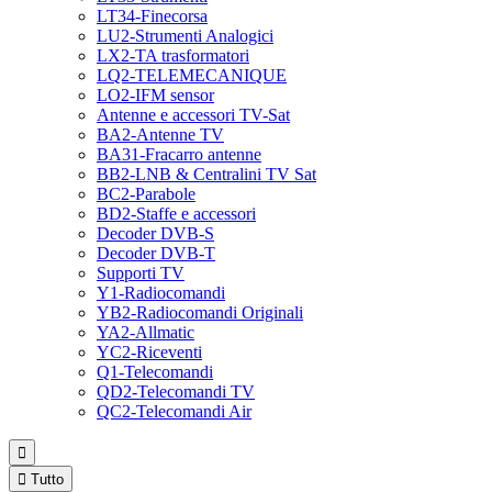
LT34-Finecorsa
LU2-Strumenti Analogici
LX2-TA trasformatori
LQ2-TELEMECANIQUE
LO2-IFM sensor
Antenne e accessori TV-Sat
BA2-Antenne TV
BA31-Fracarro antenne
BB2-LNB & Centralini TV Sat
BC2-Parabole
BD2-Staffe e accessori
Decoder DVB-S
Decoder DVB-T
Supporti TV
Y1-Radiocomandi
YB2-Radiocomandi Originali
YA2-Allmatic
YC2-Riceventi
Q1-Telecomandi
QD2-Telecomandi TV
QC2-Telecomandi Air


Tutto