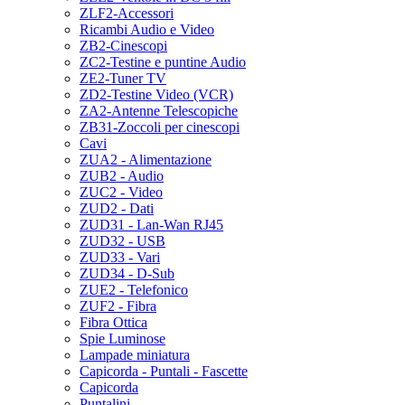
ZLF2-Accessori
Ricambi Audio e Video
ZB2-Cinescopi
ZC2-Testine e puntine Audio
ZE2-Tuner TV
ZD2-Testine Video (VCR)
ZA2-Antenne Telescopiche
ZB31-Zoccoli per cinescopi
Cavi
ZUA2 - Alimentazione
ZUB2 - Audio
ZUC2 - Video
ZUD2 - Dati
ZUD31 - Lan-Wan RJ45
ZUD32 - USB
ZUD33 - Vari
ZUD34 - D-Sub
ZUE2 - Telefonico
ZUF2 - Fibra
Fibra Ottica
Spie Luminose
Lampade miniatura
Capicorda - Puntali - Fascette
Capicorda
Puntalini