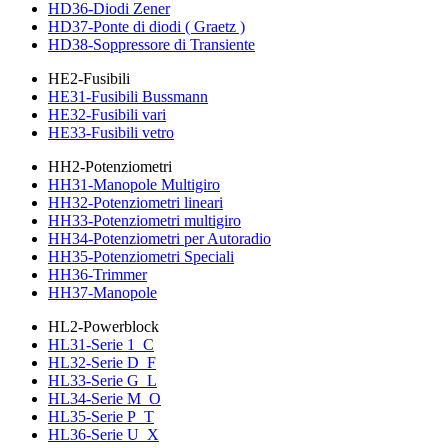
HD36-Diodi Zener
HD37-Ponte di diodi ( Graetz )
HD38-Soppressore di Transiente
HE2-Fusibili
HE31-Fusibili Bussmann
HE32-Fusibili vari
HE33-Fusibili vetro
HH2-Potenziometri
HH31-Manopole Multigiro
HH32-Potenziometri lineari
HH33-Potenziometri multigiro
HH34-Potenziometri per Autoradio
HH35-Potenziometri Speciali
HH36-Trimmer
HH37-Manopole
HL2-Powerblock
HL31-Serie 1_C
HL32-Serie D_F
HL33-Serie G_L
HL34-Serie M_O
HL35-Serie P_T
HL36-Serie U_X