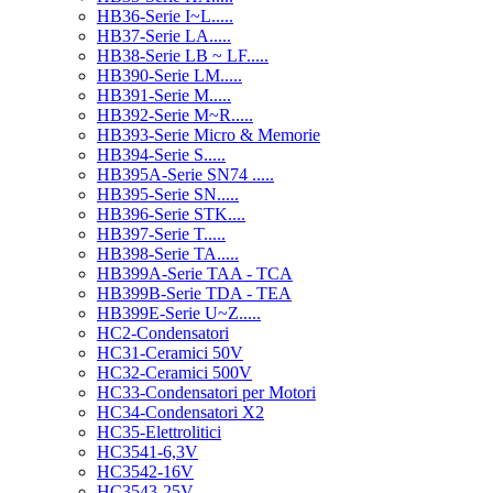
HB36-Serie I~L.....
HB37-Serie LA.....
HB38-Serie LB ~ LF.....
HB390-Serie LM.....
HB391-Serie M.....
HB392-Serie M~R.....
HB393-Serie Micro & Memorie
HB394-Serie S.....
HB395A-Serie SN74 .....
HB395-Serie SN.....
HB396-Serie STK....
HB397-Serie T.....
HB398-Serie TA.....
HB399A-Serie TAA - TCA
HB399B-Serie TDA - TEA
HB399E-Serie U~Z.....
HC2-Condensatori
HC31-Ceramici 50V
HC32-Ceramici 500V
HC33-Condensatori per Motori
HC34-Condensatori X2
HC35-Elettrolitici
HC3541-6,3V
HC3542-16V
HC3543-25V