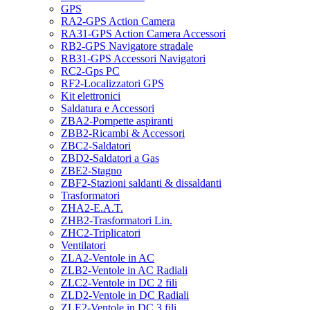
GPS
RA2-GPS Action Camera
RA31-GPS Action Camera Accessori
RB2-GPS Navigatore stradale
RB31-GPS Accessori Navigatori
RC2-Gps PC
RF2-Localizzatori GPS
Kit elettronici
Saldatura e Accessori
ZBA2-Pompette aspiranti
ZBB2-Ricambi & Accessori
ZBC2-Saldatori
ZBD2-Saldatori a Gas
ZBE2-Stagno
ZBF2-Stazioni saldanti & dissaldanti
Trasformatori
ZHA2-E.A.T.
ZHB2-Trasformatori Lin.
ZHC2-Triplicatori
Ventilatori
ZLA2-Ventole in AC
ZLB2-Ventole in AC Radiali
ZLC2-Ventole in DC 2 fili
ZLD2-Ventole in DC Radiali
ZLE2-Ventole in DC 3 fili