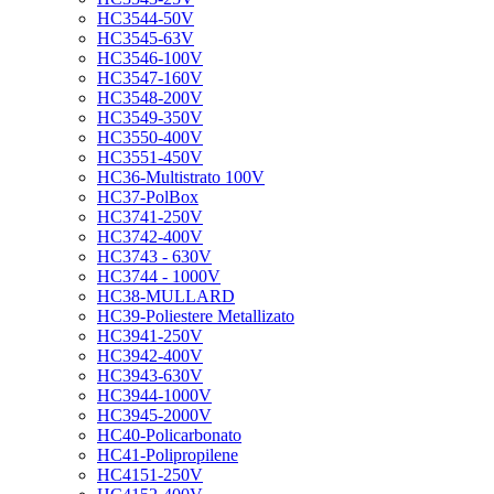
HC3544-50V
HC3545-63V
HC3546-100V
HC3547-160V
HC3548-200V
HC3549-350V
HC3550-400V
HC3551-450V
HC36-Multistrato 100V
HC37-PolBox
HC3741-250V
HC3742-400V
HC3743 - 630V
HC3744 - 1000V
HC38-MULLARD
HC39-Poliestere Metallizato
HC3941-250V
HC3942-400V
HC3943-630V
HC3944-1000V
HC3945-2000V
HC40-Policarbonato
HC41-Polipropilene
HC4151-250V