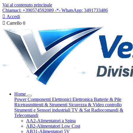
Vai al contenuto principale
Chiamaci: +390574592089 -*- WhatsApp: 3491733486

Accedi

Carrello
0
Home
Power
Componenti Elettronici
Elettronica
Batterie & Pile
Ricetrasmittenti & Strumenti
Sicurezza & Video controllo
Strumenti e Sensori industriali
TV & Sat
Radiocomandi &
Telecomandi
AA2-Alimentatori a Spina
AB2-Alimentatori Low Cost
AB31-Alimentatori 5V