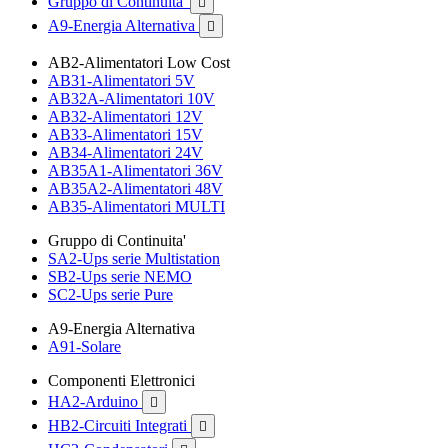
Gruppo di Continuita'

A9-Energia Alternativa

AB2-Alimentatori Low Cost
AB31-Alimentatori 5V
AB32A-Alimentatori 10V
AB32-Alimentatori 12V
AB33-Alimentatori 15V
AB34-Alimentatori 24V
AB35A1-Alimentatori 36V
AB35A2-Alimentatori 48V
AB35-Alimentatori MULTI
Gruppo di Continuita'
SA2-Ups serie Multistation
SB2-Ups serie NEMO
SC2-Ups serie Pure
A9-Energia Alternativa
A91-Solare
Componenti Elettronici
HA2-Arduino

HB2-Circuiti Integrati
