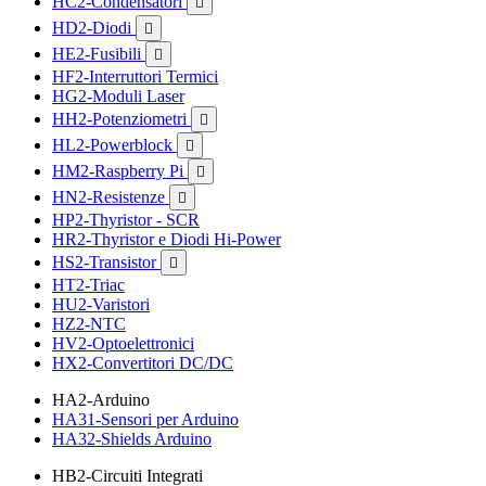
HC2-Condensatori

HD2-Diodi

HE2-Fusibili

HF2-Interruttori Termici
HG2-Moduli Laser
HH2-Potenziometri

HL2-Powerblock

HM2-Raspberry Pi

HN2-Resistenze

HP2-Thyristor - SCR
HR2-Thyristor e Diodi Hi-Power
HS2-Transistor

HT2-Triac
HU2-Varistori
HZ2-NTC
HV2-Optoelettronici
HX2-Convertitori DC/DC
HA2-Arduino
HA31-Sensori per Arduino
HA32-Shields Arduino
HB2-Circuiti Integrati