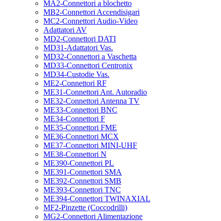
MA2-Connettori a blochetto
MB2-Connettori Accendisigari
MC2-Connettori Audio-Video
Adattatori AV
MD2-Connettori DATI
MD31-Adattatori Vas.
MD32-Connettori a Vaschetta
MD33-Connettori Centronix
MD34-Custodie Vas.
ME2-Connettori RF
ME31-Connettori Ant. Autoradio
ME32-Connettori Antenna TV
ME33-Connettori BNC
ME34-Connettori F
ME35-Connettori FME
ME36-Connettori MCX
ME37-Connettori MINI-UHF
ME38-Connettori N
ME390-Connettori PL
ME391-Connettori SMA
ME392-Connettori SMB
ME393-Connettori TNC
ME394-Connettori TWINAXIAL
MF2-Pinzette (Coccodrilli)
MG2-Connettori Alimentazione