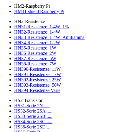
HM2-Raspberry Pi
HM31-shield Raspberry Pi
HN2-Resistenze
HN31-Resistenze_1-4W_1%
HN32-Resistenze_1-4W
HN33-Resistenze_1-4W_Antifiamma
HN34-Resistenze_1-2W
HN35-Resistenze_1W
HN36-Resistenze_2W
HN37-Resistenze_5W
HN38-Resistenze_7W
HN390-Resistenze_11W
HN391-Resistenze_17W
HN392-Resistenze_25W
HN393-Resistenze_50W
HN394-Resistenze Varie
HS2-Transistor
HS31-Serie 2N .....
HS32-Serie 2SA .....
HS33-Serie 2SB .....
HS34-Serie 2SC .....
HS35-Serie 2SD .....