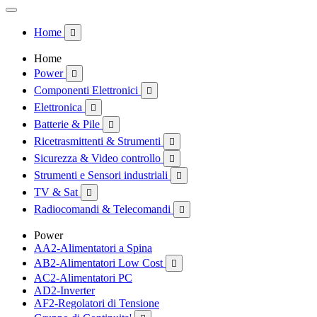
Home

Home
Power

Componenti Elettronici

Elettronica

Batterie & Pile

Ricetrasmittenti & Strumenti

Sicurezza & Video controllo

Strumenti e Sensori industriali

TV & Sat

Radiocomandi & Telecomandi

Power
AA2-Alimentatori a Spina
AB2-Alimentatori Low Cost

AC2-Alimentatori PC
AD2-Inverter
AF2-Regolatori di Tensione