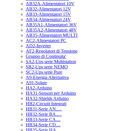
AB32A-Alimentatori 10V
AB32-Alimentatori 12V
AB33-Alimentatori 15V
AB34-Alimentatori 24V
AB35A1-Alimentatori 36V
AB35A2-Alimentatori 48V
AB35-Alimentatori MULTI
AC2-Alimentatori PC
AD2-Inverter
AF2-Regolatori di Tensione
Gruppo di Continuita'
SA2-Ups serie Multistation
SB2-Ups serie NEMO
SC2-Ups serie Pure
A9-Energia Alternativa
A91-Solare
HA2-Arduino
HA31-Sensori per Arduino
HA32-Shields Arduino
HB2-Circuiti Integrati
HB31-Serie AN.....
HB32-Serie BA.....
HB33-Serie CA....
HB34-Serie CD....
HB35-Serie HA.....