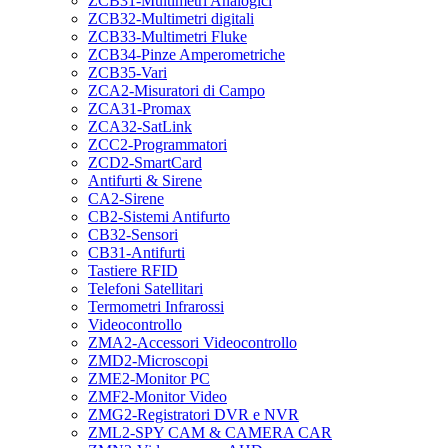
ZCB31-Multimetri Analogici
ZCB32-Multimetri digitali
ZCB33-Multimetri Fluke
ZCB34-Pinze Amperometriche
ZCB35-Vari
ZCA2-Misuratori di Campo
ZCA31-Promax
ZCA32-SatLink
ZCC2-Programmatori
ZCD2-SmartCard
Antifurti & Sirene
CA2-Sirene
CB2-Sistemi Antifurto
CB32-Sensori
CB31-Antifurti
Tastiere RFID
Telefoni Satellitari
Termometri Infrarossi
Videocontrollo
ZMA2-Accessori Videocontrollo
ZMD2-Microscopi
ZME2-Monitor PC
ZMF2-Monitor Video
ZMG2-Registratori DVR e NVR
ZML2-SPY CAM & CAMERA CAR