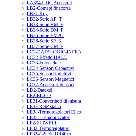
LA394-CDC Accessori
LB2-Comepi finecorsa
LB31-Key
LB32-Serie AP_T
LB33-Serie BM_E
LB34-Serie DM_F
LB35-Serie EM2G
LB36-Serie SP_K
LB37-Serie CM_E
LC2-DATALOGIC-INFRA
LC32-Effetto HALL
LC33-Fotocellule
LC34-Sensori Capacitivi
LC35-Sensori Induttivi
LC36-Sensori Magnetici
LC37-Accessori Sensori
LD2-Datexel
LE2-EL.CO
LE31-Convertitori di misura
LE33-Rele' statici
LE34-Termoregolatori El.co
LE35 - Temporizzatori
LF2-ELIWELL
LF32-Termoregolatori
LF3241-Serie DR40xx