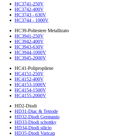
HC3741-250V
HC3742-400V
HC3743 - 630V
HC3744 - 1000V
HC39-Poliestere Metallizato
HC3941-250V
HC3942-400V
HC3943-630V
HC3944-1000V
HC3945-2000V
HC41-Polipropilene
HC4151-250V
HC4152-400V
HC4153-1000V
HC4154-1500V
HC4155-2000V
HD2-Diodi
HD31-Diac & Tetrode
HD32-Diodi Germanio
HD33-Diodi schottky
HD34-Diodi silicio
HD35-Diodi Varicap