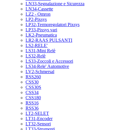
LN33-Segnalazione e Sicurezza
LN34-Cassette
LZ2 - Omron
LP2-Pixsys
LP32-Termoregolatori Pixsys
LP33-Pixsys vari
LK2-Pneumatica
LR2-RAAS PULSANTI
LS2-RELE'
LS31-Mini Relè
LS32-Relè
LS33-Zoccoli e Accessori
LS34-Rele' Automotive
LV2-Schmersal
RSS260
CSS30
CSS30S
CSS34
CSS180
RSS16
RSS36
LT2-SELET
LT31-Encoder
LT32-Sensori
LT33-Strumenti