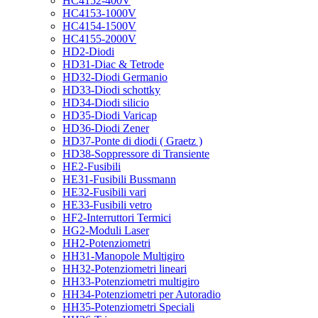
HC4152-400V
HC4153-1000V
HC4154-1500V
HC4155-2000V
HD2-Diodi
HD31-Diac & Tetrode
HD32-Diodi Germanio
HD33-Diodi schottky
HD34-Diodi silicio
HD35-Diodi Varicap
HD36-Diodi Zener
HD37-Ponte di diodi ( Graetz )
HD38-Soppressore di Transiente
HE2-Fusibili
HE31-Fusibili Bussmann
HE32-Fusibili vari
HE33-Fusibili vetro
HF2-Interruttori Termici
HG2-Moduli Laser
HH2-Potenziometri
HH31-Manopole Multigiro
HH32-Potenziometri lineari
HH33-Potenziometri multigiro
HH34-Potenziometri per Autoradio
HH35-Potenziometri Speciali