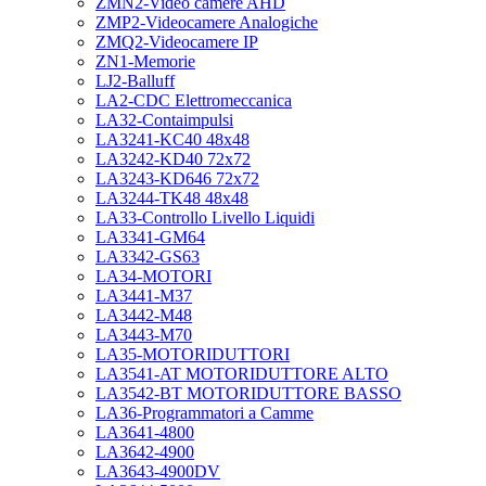
ZMN2-Video camere AHD
ZMP2-Videocamere Analogiche
ZMQ2-Videocamere IP
ZN1-Memorie
LJ2-Balluff
LA2-CDC Elettromeccanica
LA32-Contaimpulsi
LA3241-KC40 48x48
LA3242-KD40 72x72
LA3243-KD646 72x72
LA3244-TK48 48x48
LA33-Controllo Livello Liquidi
LA3341-GM64
LA3342-GS63
LA34-MOTORI
LA3441-M37
LA3442-M48
LA3443-M70
LA35-MOTORIDUTTORI
LA3541-AT MOTORIDUTTORE ALTO
LA3542-BT MOTORIDUTTORE BASSO
LA36-Programmatori a Camme
LA3641-4800
LA3642-4900
LA3643-4900DV