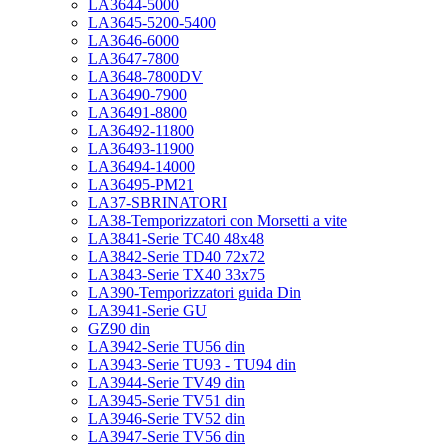
LA3644-5000
LA3645-5200-5400
LA3646-6000
LA3647-7800
LA3648-7800DV
LA36490-7900
LA36491-8800
LA36492-11800
LA36493-11900
LA36494-14000
LA36495-PM21
LA37-SBRINATORI
LA38-Temporizzatori con Morsetti a vite
LA3841-Serie TC40 48x48
LA3842-Serie TD40 72x72
LA3843-Serie TX40 33x75
LA390-Temporizzatori guida Din
LA3941-Serie GU
GZ90 din
LA3942-Serie TU56 din
LA3943-Serie TU93 - TU94 din
LA3944-Serie TV49 din
LA3945-Serie TV51 din
LA3946-Serie TV52 din
LA3947-Serie TV56 din