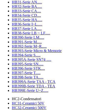
HB31-Serie AN.....
HB32-Serie BA.....
HB33-Serie CA....
HB34-Serie CD....
HB35-Serie HA.....
HB36-Serie I~L.....
HB37-Serie LA.....
HB38-Serie LB ~ LF.....
HB390-Serie LM.....
HB391-Serie M.....
HB392-Serie M~R.....
HB393-Serie Micro & Memorie
HB394-Serie S.....
HB395A-Serie SN74 .....
HB395-Serie SN.....
HB396-Serie STK....
HB397-Serie T.....
HB398-Serie TA.....
HB399A-Serie TAA - TCA
HB399B-Serie TDA - TEA
HB399E-Serie U~Z.....
HC2-Condensatori
HC31-Ceramici 50V
HC32-Ceramici 500V