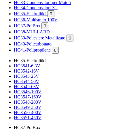
HC33-Condensatori per Motori
HC34-Condensatori X2
HC35-Elettrolitici

HC36-Multistrato 100V
HC37-PolBox

HC38-MULLARD
HC39-Poliestere Metallizato

HC40-Policarbonato
HC41-Polipropilene

HC35-Elettrolitici
HC3541-6,3V
HC3542-16V
HC3543-25V
HC3544-50V
HC3545-63V
HC3546-100V
HC3547-160V
HC3548-200V
HC3549-350V
HC3550-400V
HC3551-450V
HC37-PolBox