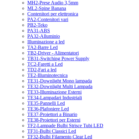
MH2-Prese Audio 3,5mm
ML2-Spine Banana
Contenitori per elettronica
PA2-Contenitori vari
PB2-Teko
PA31-ABS
PA32-Alluminio
Illuminazione a led
TA2-Barre Led
TB2-Driver - Alimentatori
TB31-Switching Power Supply
TC2-Faretti a Led
TD2-Fari a led
TE2-Illuminotecnica
TE31-Downlight Mono lampada
TE32-Downlight Multi Lampada
TE33-Illuminazione Esterni
TE34-Lampadari Industriali
TE35-Pannelli Led
TE36-Plafoniere Led
TE37-Proiettori a Binario
TE38-Proiettori per Esterni
TF2-Lampade Bulbi Strisce Tubi LED
TF31-Bulbi Classici Led
TF32-Bulbi Filamento Clear Led