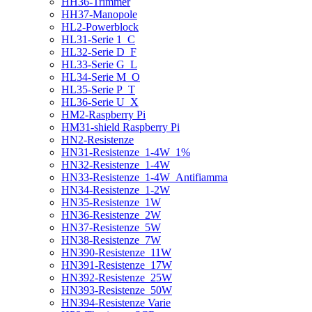
HH36-Trimmer
HH37-Manopole
HL2-Powerblock
HL31-Serie 1_C
HL32-Serie D_F
HL33-Serie G_L
HL34-Serie M_O
HL35-Serie P_T
HL36-Serie U_X
HM2-Raspberry Pi
HM31-shield Raspberry Pi
HN2-Resistenze
HN31-Resistenze_1-4W_1%
HN32-Resistenze_1-4W
HN33-Resistenze_1-4W_Antifiamma
HN34-Resistenze_1-2W
HN35-Resistenze_1W
HN36-Resistenze_2W
HN37-Resistenze_5W
HN38-Resistenze_7W
HN390-Resistenze_11W
HN391-Resistenze_17W
HN392-Resistenze_25W
HN393-Resistenze_50W
HN394-Resistenze Varie