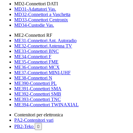
MD2-Connettori DATI
MD31-Adattatori Vas.
MD32-Connettori a Vaschetta
MD33-Connettori Centronix
MD34-Custodie Vas.
ME2-Connettori RF
ME31-Connettori Ant. Autoradio
ME32-Connettori Antenna TV
ME33-Connettori BNC
ME34-Connettori F
ME35-Connettori FME
ME36-Connettori MCX
ME37-Connettori MINI-UHF
ME38-Connettori N
ME390-Connettori PL
ME391-Connettori SMA
ME392-Connettori SMB
ME393-Connettori TNC
ME394-Connettori TWINAXIAL
Contenitori per elettronica
PA2-Contenitori vari
PB2-Teko
