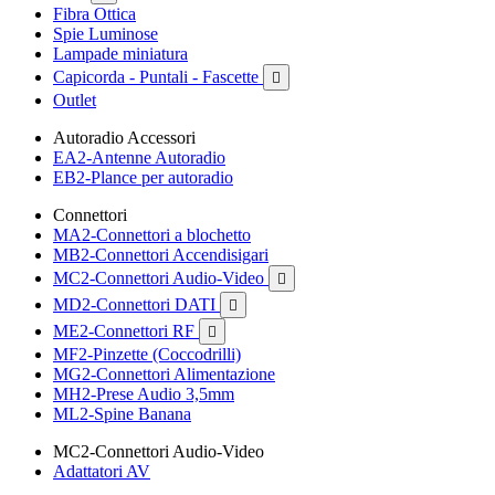
Fibra Ottica
Spie Luminose
Lampade miniatura
Capicorda - Puntali - Fascette

Outlet
Autoradio Accessori
EA2-Antenne Autoradio
EB2-Plance per autoradio
Connettori
MA2-Connettori a blochetto
MB2-Connettori Accendisigari
MC2-Connettori Audio-Video

MD2-Connettori DATI

ME2-Connettori RF

MF2-Pinzette (Coccodrilli)
MG2-Connettori Alimentazione
MH2-Prese Audio 3,5mm
ML2-Spine Banana
MC2-Connettori Audio-Video
Adattatori AV