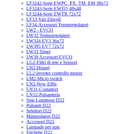
LF3242-Serie EWPC_PX_TM_EM 38x72
LF3243-Serie EWTQ 48x48
LF3244-Serie EWTR 72x72
LF33-Vari Eliwell
LF34-Accessori Termoregolatori
LW2 - EVCO
LW32 Termoregolatori
LW324 EV3 36x72
LW395 EV7 72x72
LW33 Timer
LW39 Accessori EVCO
LG2-Filtri di rete e Sensori
LH2-Hiquel
LL2-Inverter controllo motori
LM2-Micro switch
LN2-New Elfin
LN31-Contattori
LN32-Pulsanteria
Spie Luminose D22
Pulsanti D22
Selettori D22
Manipolatori D22
Accessori D22
Lampade per spie
Etichette D22