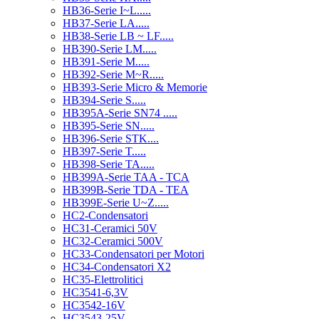
HB36-Serie I~L.....
HB37-Serie LA.....
HB38-Serie LB ~ LF.....
HB390-Serie LM.....
HB391-Serie M.....
HB392-Serie M~R.....
HB393-Serie Micro & Memorie
HB394-Serie S.....
HB395A-Serie SN74 .....
HB395-Serie SN.....
HB396-Serie STK....
HB397-Serie T.....
HB398-Serie TA.....
HB399A-Serie TAA - TCA
HB399B-Serie TDA - TEA
HB399E-Serie U~Z.....
HC2-Condensatori
HC31-Ceramici 50V
HC32-Ceramici 500V
HC33-Condensatori per Motori
HC34-Condensatori X2
HC35-Elettrolitici
HC3541-6,3V
HC3542-16V
HC3543-25V