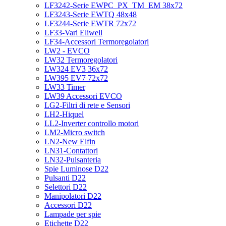
LF3242-Serie EWPC_PX_TM_EM 38x72
LF3243-Serie EWTQ 48x48
LF3244-Serie EWTR 72x72
LF33-Vari Eliwell
LF34-Accessori Termoregolatori
LW2 - EVCO
LW32 Termoregolatori
LW324 EV3 36x72
LW395 EV7 72x72
LW33 Timer
LW39 Accessori EVCO
LG2-Filtri di rete e Sensori
LH2-Hiquel
LL2-Inverter controllo motori
LM2-Micro switch
LN2-New Elfin
LN31-Contattori
LN32-Pulsanteria
Spie Luminose D22
Pulsanti D22
Selettori D22
Manipolatori D22
Accessori D22
Lampade per spie
Etichette D22