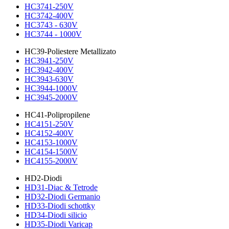
HC3741-250V
HC3742-400V
HC3743 - 630V
HC3744 - 1000V
HC39-Poliestere Metallizato
HC3941-250V
HC3942-400V
HC3943-630V
HC3944-1000V
HC3945-2000V
HC41-Polipropilene
HC4151-250V
HC4152-400V
HC4153-1000V
HC4154-1500V
HC4155-2000V
HD2-Diodi
HD31-Diac & Tetrode
HD32-Diodi Germanio
HD33-Diodi schottky
HD34-Diodi silicio
HD35-Diodi Varicap