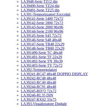
LA3948-Serie TZ12 din
LA39490-Serie TZ24 din
LA39491-Serie TZ25 din
LA391-Temporizzatori Zoccolati
LA39141-Serie 1400 72x72
LA39142-Serie 1800 72x72
LA39143-Serie 2000 96x96
LA39144-Serie 2100 96x96
LA39145-Serie S45 72x72
LA39146-Serie S48 48x48
LA39147-Serie TB48 22x29
LA39148-Serie TB80 22x29
LA391490-Serie TC 48x48
LA391491-Serie TF 22x29
LA391492-Serie TN 39x39
LA391493-Serie TY 72x72
LA392-Termoregolatori
LA39241-RC47 48x48 DOPPIO DISPLAY
LA39242-RC48 48x48
LA39243-RC49 48x48
LA39244-RC91 48x48
LA39245-RD72 72x72
LA39246-RL35 DIN
LA39247-RX02 33x75
LA393-Visualizzatore Digitale