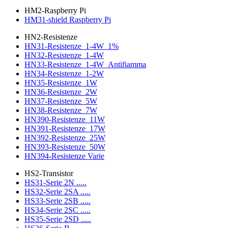
HM2-Raspberry Pi
HM31-shield Raspberry Pi
HN2-Resistenze
HN31-Resistenze_1-4W_1%
HN32-Resistenze_1-4W
HN33-Resistenze_1-4W_Antifiamma
HN34-Resistenze_1-2W
HN35-Resistenze_1W
HN36-Resistenze_2W
HN37-Resistenze_5W
HN38-Resistenze_7W
HN390-Resistenze_11W
HN391-Resistenze_17W
HN392-Resistenze_25W
HN393-Resistenze_50W
HN394-Resistenze Varie
HS2-Transistor
HS31-Serie 2N .....
HS32-Serie 2SA .....
HS33-Serie 2SB .....
HS34-Serie 2SC .....
HS35-Serie 2SD .....