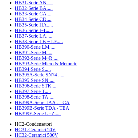
HB31-Serie AN.....
HB32-Serie BA.....
HB33-Serie CA....
HB34-Serie CD....
HB35-Serie HA.....
HB36-Serie I~L.....
HB37-Serie LA.....
HB38-Serie LB ~ LF.....
HB390-Serie LM.....
HB391-Serie M.....
HB392-Serie M~R.....
HB393-Serie Micro & Memorie
HB394-Serie S.....
HB395A-Serie SN74 .....
HB395-Serie SN.....
HB396-Serie STK....
HB397-Serie T.....
HB398-Serie TA.....
HB399A-Serie TAA - TCA
HB399B-Serie TDA - TEA
HB399E-Serie U~Z.....
HC2-Condensatori
HC31-Ceramici 50V
HC32-Ceramici 500V