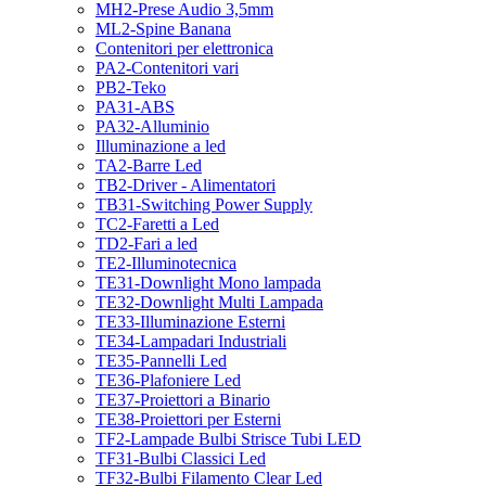
MH2-Prese Audio 3,5mm
ML2-Spine Banana
Contenitori per elettronica
PA2-Contenitori vari
PB2-Teko
PA31-ABS
PA32-Alluminio
Illuminazione a led
TA2-Barre Led
TB2-Driver - Alimentatori
TB31-Switching Power Supply
TC2-Faretti a Led
TD2-Fari a led
TE2-Illuminotecnica
TE31-Downlight Mono lampada
TE32-Downlight Multi Lampada
TE33-Illuminazione Esterni
TE34-Lampadari Industriali
TE35-Pannelli Led
TE36-Plafoniere Led
TE37-Proiettori a Binario
TE38-Proiettori per Esterni
TF2-Lampade Bulbi Strisce Tubi LED
TF31-Bulbi Classici Led
TF32-Bulbi Filamento Clear Led