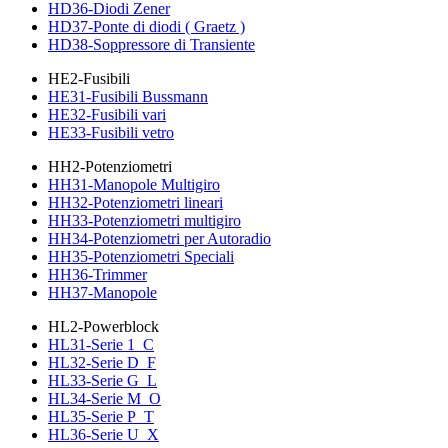
HD36-Diodi Zener
HD37-Ponte di diodi ( Graetz )
HD38-Soppressore di Transiente
HE2-Fusibili
HE31-Fusibili Bussmann
HE32-Fusibili vari
HE33-Fusibili vetro
HH2-Potenziometri
HH31-Manopole Multigiro
HH32-Potenziometri lineari
HH33-Potenziometri multigiro
HH34-Potenziometri per Autoradio
HH35-Potenziometri Speciali
HH36-Trimmer
HH37-Manopole
HL2-Powerblock
HL31-Serie 1_C
HL32-Serie D_F
HL33-Serie G_L
HL34-Serie M_O
HL35-Serie P_T
HL36-Serie U_X