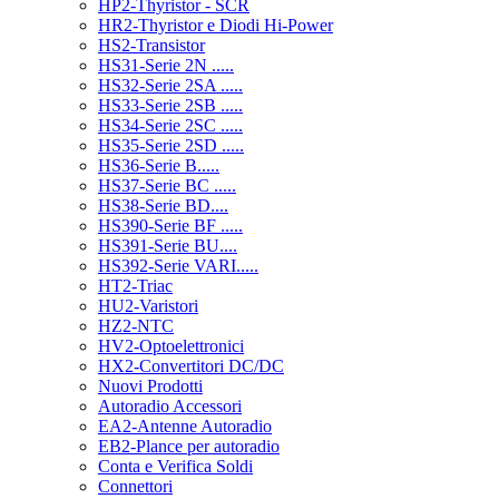
HP2-Thyristor - SCR
HR2-Thyristor e Diodi Hi-Power
HS2-Transistor
HS31-Serie 2N .....
HS32-Serie 2SA .....
HS33-Serie 2SB .....
HS34-Serie 2SC .....
HS35-Serie 2SD .....
HS36-Serie B.....
HS37-Serie BC .....
HS38-Serie BD....
HS390-Serie BF .....
HS391-Serie BU....
HS392-Serie VARI.....
HT2-Triac
HU2-Varistori
HZ2-NTC
HV2-Optoelettronici
HX2-Convertitori DC/DC
Nuovi Prodotti
Autoradio Accessori
EA2-Antenne Autoradio
EB2-Plance per autoradio
Conta e Verifica Soldi
Connettori