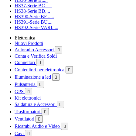
HS36-Serie B.....
HS37-Serie BC .....
HS38-Serie BD....
HS390-Serie BF .....
HS391-Serie BU....
HS392-Serie VARI.....
Elettronica
Nuovi Prodotti
Autoradio Accessori

Conta e Verifica Soldi
Connettori

Contenitori per elettronica

Illuminazione a led

Pulsanteria

GPS

Kit elettronici
Saldatura e Accessori

Trasformatori

Ventilatori

Ricambi Audio e Video

Cavi
