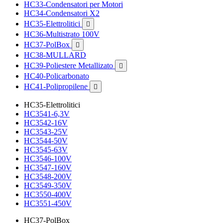
HC33-Condensatori per Motori
HC34-Condensatori X2
HC35-Elettrolitici

HC36-Multistrato 100V
HC37-PolBox

HC38-MULLARD
HC39-Poliestere Metallizato

HC40-Policarbonato
HC41-Polipropilene

HC35-Elettrolitici
HC3541-6,3V
HC3542-16V
HC3543-25V
HC3544-50V
HC3545-63V
HC3546-100V
HC3547-160V
HC3548-200V
HC3549-350V
HC3550-400V
HC3551-450V
HC37-PolBox