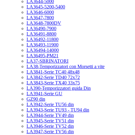
LA3644-5000
LA3645-5200-5400
LA3646-6000
LA3647-7800
LA3648-7800DV
LA36490-7900
LA36491-8800
LA36492-11800
LA36493-11900
LA36494-14000
LA36495-PM21
LA37-SBRINATORI
LA38-Temporizzatori con Morsetti a vite
LA3841-Serie TC40 48x48
LA3842-Serie TD40 72x72
LA3843-Serie TX40 33x75
LA390-Temporizzatori guida Din
LA3941-Serie GU
GZ90 din
LA3942-Serie TU56 din
LA3943-Serie TU93 - TU94 din
LA3944-Serie TV49 din
LA3945-Serie TV51 din
LA3946-Serie TV52 din
LA3947-Serie TV56 din