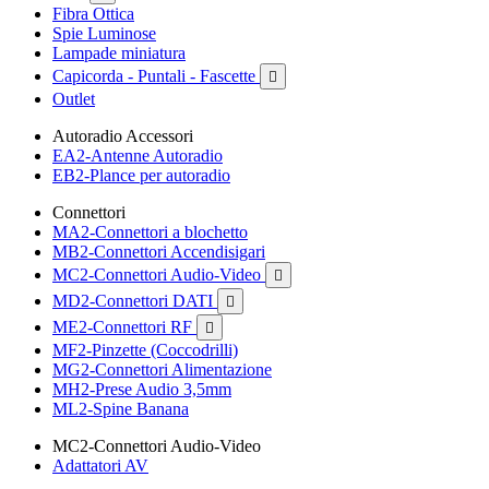
Fibra Ottica
Spie Luminose
Lampade miniatura
Capicorda - Puntali - Fascette

Outlet
Autoradio Accessori
EA2-Antenne Autoradio
EB2-Plance per autoradio
Connettori
MA2-Connettori a blochetto
MB2-Connettori Accendisigari
MC2-Connettori Audio-Video

MD2-Connettori DATI

ME2-Connettori RF

MF2-Pinzette (Coccodrilli)
MG2-Connettori Alimentazione
MH2-Prese Audio 3,5mm
ML2-Spine Banana
MC2-Connettori Audio-Video
Adattatori AV