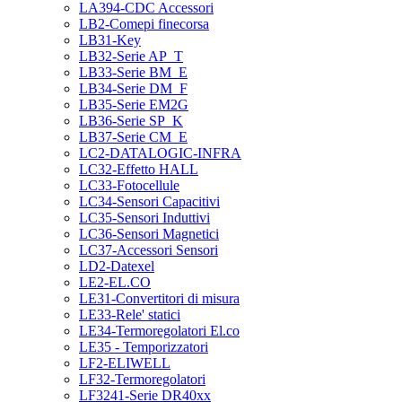
LA394-CDC Accessori
LB2-Comepi finecorsa
LB31-Key
LB32-Serie AP_T
LB33-Serie BM_E
LB34-Serie DM_F
LB35-Serie EM2G
LB36-Serie SP_K
LB37-Serie CM_E
LC2-DATALOGIC-INFRA
LC32-Effetto HALL
LC33-Fotocellule
LC34-Sensori Capacitivi
LC35-Sensori Induttivi
LC36-Sensori Magnetici
LC37-Accessori Sensori
LD2-Datexel
LE2-EL.CO
LE31-Convertitori di misura
LE33-Rele' statici
LE34-Termoregolatori El.co
LE35 - Temporizzatori
LF2-ELIWELL
LF32-Termoregolatori
LF3241-Serie DR40xx