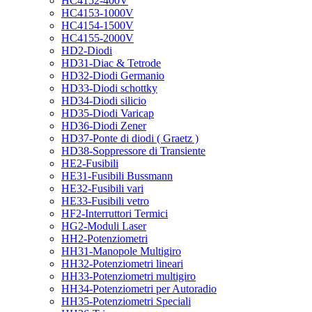
HC4152-400V
HC4153-1000V
HC4154-1500V
HC4155-2000V
HD2-Diodi
HD31-Diac & Tetrode
HD32-Diodi Germanio
HD33-Diodi schottky
HD34-Diodi silicio
HD35-Diodi Varicap
HD36-Diodi Zener
HD37-Ponte di diodi ( Graetz )
HD38-Soppressore di Transiente
HE2-Fusibili
HE31-Fusibili Bussmann
HE32-Fusibili vari
HE33-Fusibili vetro
HF2-Interruttori Termici
HG2-Moduli Laser
HH2-Potenziometri
HH31-Manopole Multigiro
HH32-Potenziometri lineari
HH33-Potenziometri multigiro
HH34-Potenziometri per Autoradio
HH35-Potenziometri Speciali