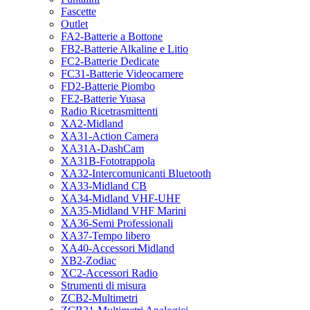
Fascette
Outlet
FA2-Batterie a Bottone
FB2-Batterie Alkaline e Litio
FC2-Batterie Dedicate
FC31-Batterie Videocamere
FD2-Batterie Piombo
FE2-Batterie Yuasa
Radio Ricetrasmittenti
XA2-Midland
XA31-Action Camera
XA31A-DashCam
XA31B-Fototrappola
XA32-Intercomunicanti Bluetooth
XA33-Midland CB
XA34-Midland VHF-UHF
XA35-Midland VHF Marini
XA36-Semi Professionali
XA37-Tempo libero
XA40-Accessori Midland
XB2-Zodiac
XC2-Accessori Radio
Strumenti di misura
ZCB2-Multimetri