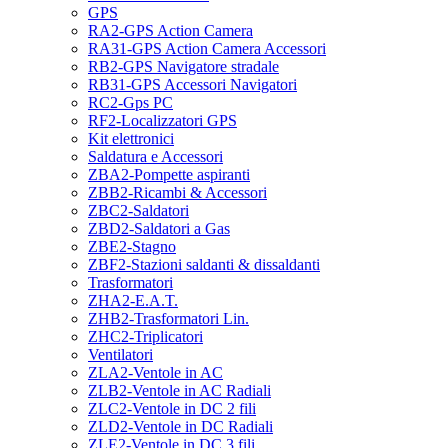
GPS
RA2-GPS Action Camera
RA31-GPS Action Camera Accessori
RB2-GPS Navigatore stradale
RB31-GPS Accessori Navigatori
RC2-Gps PC
RF2-Localizzatori GPS
Kit elettronici
Saldatura e Accessori
ZBA2-Pompette aspiranti
ZBB2-Ricambi & Accessori
ZBC2-Saldatori
ZBD2-Saldatori a Gas
ZBE2-Stagno
ZBF2-Stazioni saldanti & dissaldanti
Trasformatori
ZHA2-E.A.T.
ZHB2-Trasformatori Lin.
ZHC2-Triplicatori
Ventilatori
ZLA2-Ventole in AC
ZLB2-Ventole in AC Radiali
ZLC2-Ventole in DC 2 fili
ZLD2-Ventole in DC Radiali
ZLE2-Ventole in DC 3 fili