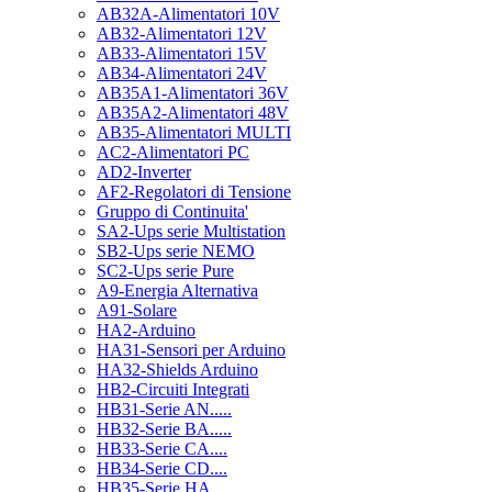
AB32A-Alimentatori 10V
AB32-Alimentatori 12V
AB33-Alimentatori 15V
AB34-Alimentatori 24V
AB35A1-Alimentatori 36V
AB35A2-Alimentatori 48V
AB35-Alimentatori MULTI
AC2-Alimentatori PC
AD2-Inverter
AF2-Regolatori di Tensione
Gruppo di Continuita'
SA2-Ups serie Multistation
SB2-Ups serie NEMO
SC2-Ups serie Pure
A9-Energia Alternativa
A91-Solare
HA2-Arduino
HA31-Sensori per Arduino
HA32-Shields Arduino
HB2-Circuiti Integrati
HB31-Serie AN.....
HB32-Serie BA.....
HB33-Serie CA....
HB34-Serie CD....
HB35-Serie HA.....