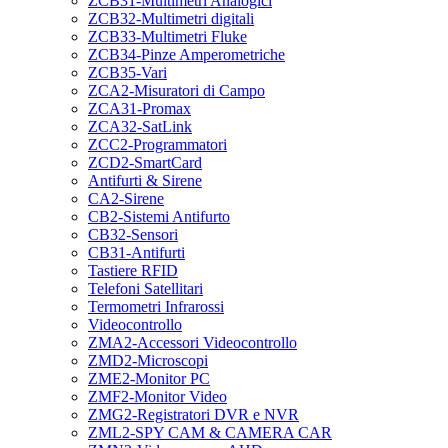
ZCB31-Multimetri Analogici
ZCB32-Multimetri digitali
ZCB33-Multimetri Fluke
ZCB34-Pinze Amperometriche
ZCB35-Vari
ZCA2-Misuratori di Campo
ZCA31-Promax
ZCA32-SatLink
ZCC2-Programmatori
ZCD2-SmartCard
Antifurti & Sirene
CA2-Sirene
CB2-Sistemi Antifurto
CB32-Sensori
CB31-Antifurti
Tastiere RFID
Telefoni Satellitari
Termometri Infrarossi
Videocontrollo
ZMA2-Accessori Videocontrollo
ZMD2-Microscopi
ZME2-Monitor PC
ZMF2-Monitor Video
ZMG2-Registratori DVR e NVR
ZML2-SPY CAM & CAMERA CAR