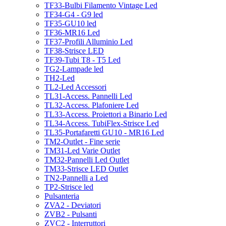
TF33-Bulbi Filamento Vintage Led
TF34-G4 - G9 led
TF35-GU10 led
TF36-MR16 Led
TF37-Profili Alluminio Led
TF38-Strisce LED
TF39-Tubi T8 - T5 Led
TG2-Lampade led
TH2-Led
TL2-Led Accessori
TL31-Access. Pannelli Led
TL32-Access. Plafoniere Led
TL33-Access. Proiettori a Binario Led
TL34-Access. TubiFlex-Strisce Led
TL35-Portafaretti GU10 - MR16 Led
TM2-Outlet - Fine serie
TM31-Led Varie Outlet
TM32-Pannelli Led Outlet
TM33-Strisce LED Outlet
TN2-Pannelli a Led
TP2-Strisce led
Pulsanteria
ZVA2 - Deviatori
ZVB2 - Pulsanti
ZVC2 - Interruttori