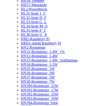
HH36-Trimmer
HH37-Manopole
HL2-Powerblock
HL31-Serie 1_C
HL32-Serie D_F
HL33-Serie G_L
HL34-Serie M_O
HL35-Serie P_T
HL36-Serie U_X
HM2-Raspberry Pi
HM31-shield Raspberry Pi
HN2-Resistenze
HN31-Resistenze_1-4W_1%
HN32-Resistenze_1-4W
HN33-Resistenze_1-4W_Antifiamma
HN34-Resistenze_1-2W
HN35-Resistenze_1W
HN36-Resistenze_2W
HN37-Resistenze_5W
HN38-Resistenze_7W
HN390-Resistenze_11W
HN391-Resistenze_17W
HN392-Resistenze_25W
HN393-Resistenze_50W
HN394-Resistenze Varie