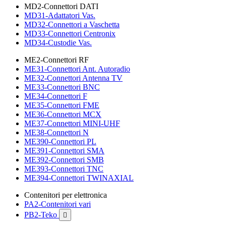
MD2-Connettori DATI
MD31-Adattatori Vas.
MD32-Connettori a Vaschetta
MD33-Connettori Centronix
MD34-Custodie Vas.
ME2-Connettori RF
ME31-Connettori Ant. Autoradio
ME32-Connettori Antenna TV
ME33-Connettori BNC
ME34-Connettori F
ME35-Connettori FME
ME36-Connettori MCX
ME37-Connettori MINI-UHF
ME38-Connettori N
ME390-Connettori PL
ME391-Connettori SMA
ME392-Connettori SMB
ME393-Connettori TNC
ME394-Connettori TWINAXIAL
Contenitori per elettronica
PA2-Contenitori vari
PB2-Teko
