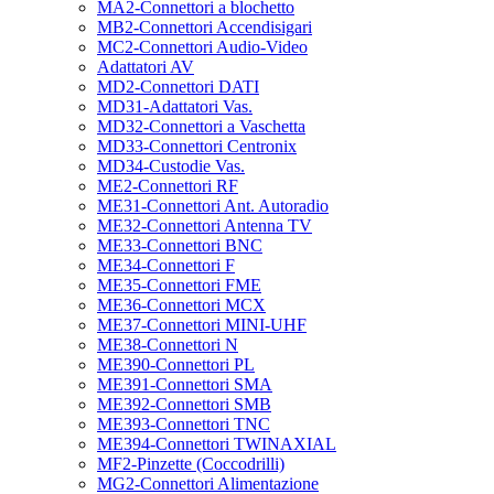
MA2-Connettori a blochetto
MB2-Connettori Accendisigari
MC2-Connettori Audio-Video
Adattatori AV
MD2-Connettori DATI
MD31-Adattatori Vas.
MD32-Connettori a Vaschetta
MD33-Connettori Centronix
MD34-Custodie Vas.
ME2-Connettori RF
ME31-Connettori Ant. Autoradio
ME32-Connettori Antenna TV
ME33-Connettori BNC
ME34-Connettori F
ME35-Connettori FME
ME36-Connettori MCX
ME37-Connettori MINI-UHF
ME38-Connettori N
ME390-Connettori PL
ME391-Connettori SMA
ME392-Connettori SMB
ME393-Connettori TNC
ME394-Connettori TWINAXIAL
MF2-Pinzette (Coccodrilli)
MG2-Connettori Alimentazione