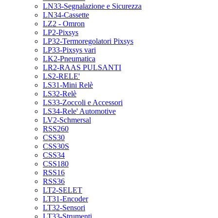
LN33-Segnalazione e Sicurezza
LN34-Cassette
LZ2 - Omron
LP2-Pixsys
LP32-Termoregolatori Pixsys
LP33-Pixsys vari
LK2-Pneumatica
LR2-RAAS PULSANTI
LS2-RELE'
LS31-Mini Relè
LS32-Relè
LS33-Zoccoli e Accessori
LS34-Rele' Automotive
LV2-Schmersal
RSS260
CSS30
CSS30S
CSS34
CSS180
RSS16
RSS36
LT2-SELET
LT31-Encoder
LT32-Sensori
LT33-Strumenti