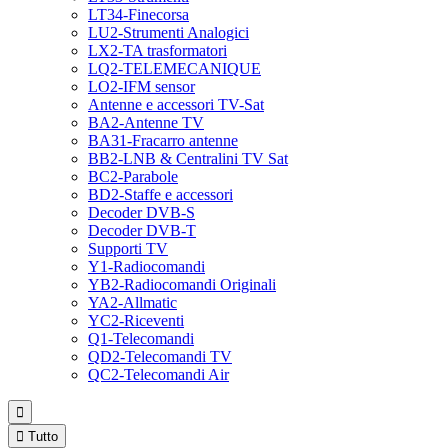
LT34-Finecorsa
LU2-Strumenti Analogici
LX2-TA trasformatori
LQ2-TELEMECANIQUE
LO2-IFM sensor
Antenne e accessori TV-Sat
BA2-Antenne TV
BA31-Fracarro antenne
BB2-LNB & Centralini TV Sat
BC2-Parabole
BD2-Staffe e accessori
Decoder DVB-S
Decoder DVB-T
Supporti TV
Y1-Radiocomandi
YB2-Radiocomandi Originali
YA2-Allmatic
YC2-Riceventi
Q1-Telecomandi
QD2-Telecomandi TV
QC2-Telecomandi Air


Tutto