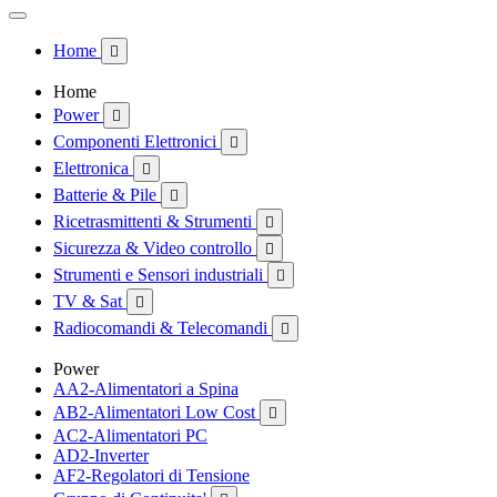
Home

Home
Power

Componenti Elettronici

Elettronica

Batterie & Pile

Ricetrasmittenti & Strumenti

Sicurezza & Video controllo

Strumenti e Sensori industriali

TV & Sat

Radiocomandi & Telecomandi

Power
AA2-Alimentatori a Spina
AB2-Alimentatori Low Cost

AC2-Alimentatori PC
AD2-Inverter
AF2-Regolatori di Tensione