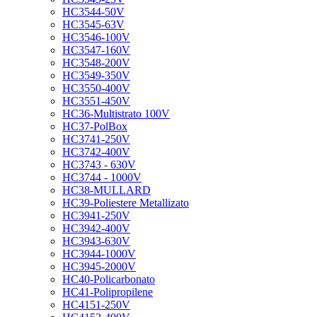
HC3544-50V
HC3545-63V
HC3546-100V
HC3547-160V
HC3548-200V
HC3549-350V
HC3550-400V
HC3551-450V
HC36-Multistrato 100V
HC37-PolBox
HC3741-250V
HC3742-400V
HC3743 - 630V
HC3744 - 1000V
HC38-MULLARD
HC39-Poliestere Metallizato
HC3941-250V
HC3942-400V
HC3943-630V
HC3944-1000V
HC3945-2000V
HC40-Policarbonato
HC41-Polipropilene
HC4151-250V