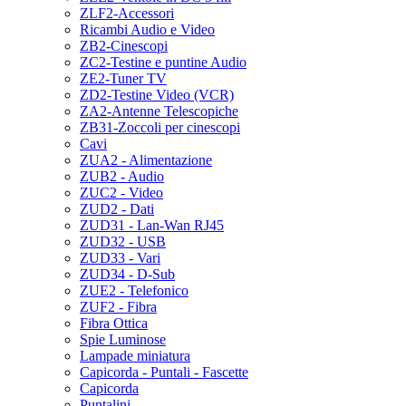
ZLF2-Accessori
Ricambi Audio e Video
ZB2-Cinescopi
ZC2-Testine e puntine Audio
ZE2-Tuner TV
ZD2-Testine Video (VCR)
ZA2-Antenne Telescopiche
ZB31-Zoccoli per cinescopi
Cavi
ZUA2 - Alimentazione
ZUB2 - Audio
ZUC2 - Video
ZUD2 - Dati
ZUD31 - Lan-Wan RJ45
ZUD32 - USB
ZUD33 - Vari
ZUD34 - D-Sub
ZUE2 - Telefonico
ZUF2 - Fibra
Fibra Ottica
Spie Luminose
Lampade miniatura
Capicorda - Puntali - Fascette
Capicorda
Puntalini