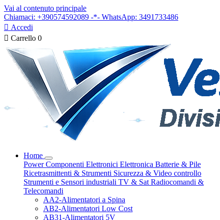
Vai al contenuto principale
Chiamaci: +390574592089 -*- WhatsApp: 3491733486

Accedi

Carrello
0
Home
Power
Componenti Elettronici
Elettronica
Batterie & Pile
Ricetrasmittenti & Strumenti
Sicurezza & Video controllo
Strumenti e Sensori industriali
TV & Sat
Radiocomandi &
Telecomandi
AA2-Alimentatori a Spina
AB2-Alimentatori Low Cost
AB31-Alimentatori 5V