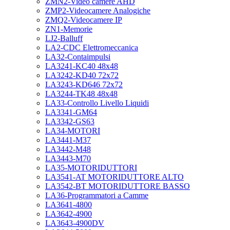
ZMN2-Video camere AHD
ZMP2-Videocamere Analogiche
ZMQ2-Videocamere IP
ZN1-Memorie
LJ2-Balluff
LA2-CDC Elettromeccanica
LA32-Contaimpulsi
LA3241-KC40 48x48
LA3242-KD40 72x72
LA3243-KD646 72x72
LA3244-TK48 48x48
LA33-Controllo Livello Liquidi
LA3341-GM64
LA3342-GS63
LA34-MOTORI
LA3441-M37
LA3442-M48
LA3443-M70
LA35-MOTORIDUTTORI
LA3541-AT MOTORIDUTTORE ALTO
LA3542-BT MOTORIDUTTORE BASSO
LA36-Programmatori a Camme
LA3641-4800
LA3642-4900
LA3643-4900DV