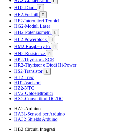
HC2-Condensatori

HD2-Diodi

HE2-Fusibili

HF2-Interruttori Termici
HG2-Moduli Laser
HH2-Potenziometri

HL2-Powerblock

HM2-Raspberry Pi

HN2-Resistenze

HP2-Thyristor - SCR
HR2-Thyristor e Diodi Hi-Power
HS2-Transistor

HT2-Triac
HU2-Varistori
HZ2-NTC
HV2-Optoelettronici
HX2-Convertitori DC/DC
HA2-Arduino
HA31-Sensori per Arduino
HA32-Shields Arduino
HB2-Circuiti Integrati