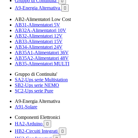
Gruppo di Continuita'

A9-Energia Alternativa

AB2-Alimentatori Low Cost
AB31-Alimentatori 5V
AB32A-Alimentatori 10V
AB32-Alimentatori 12V
AB33-Alimentatori 15V
AB34-Alimentatori 24V
AB35A1-Alimentatori 36V
AB35A2-Alimentatori 48V
AB35-Alimentatori MULTI
Gruppo di Continuita'
SA2-Ups serie Multistation
SB2-Ups serie NEMO
SC2-Ups serie Pure
A9-Energia Alternativa
A91-Solare
Componenti Elettronici
HA2-Arduino

HB2-Circuiti Integrati
