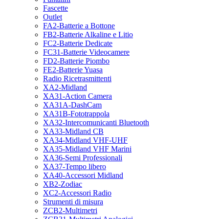
Fascette
Outlet
FA2-Batterie a Bottone
FB2-Batterie Alkaline e Litio
FC2-Batterie Dedicate
FC31-Batterie Videocamere
FD2-Batterie Piombo
FE2-Batterie Yuasa
Radio Ricetrasmittenti
XA2-Midland
XA31-Action Camera
XA31A-DashCam
XA31B-Fototrappola
XA32-Intercomunicanti Bluetooth
XA33-Midland CB
XA34-Midland VHF-UHF
XA35-Midland VHF Marini
XA36-Semi Professionali
XA37-Tempo libero
XA40-Accessori Midland
XB2-Zodiac
XC2-Accessori Radio
Strumenti di misura
ZCB2-Multimetri