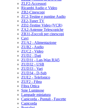
ZLF2-Accessori
Ricambi Audio e Video
ZB2-Cinescopi
ZC2-Testine e puntine Audio
ZE2-Tuner TV
ZD2-Testine Video (VCR)
ZA2-Antenne Telescopiche
ZB31-Zoccoli per cinescopi
Cavi
ZUA2 - Alimentazione
ZUB2 - Audio
ZUC2 - Video
ZUD2 - Dati
ZUD31 - Lan-Wan RJ45
ZUD32 - USB
ZUD33 - Vari
ZUD34 - D-Sub
ZUE2 - Telefonico
ZUF2 - Fibra
Fibra Ottica
Spie Luminose
Lampade miniatura
Capicorda - Puntali - Fascette
Capicorda
Puntalini