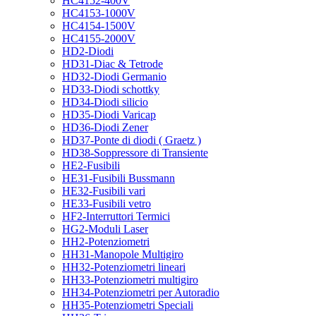
HC4152-400V
HC4153-1000V
HC4154-1500V
HC4155-2000V
HD2-Diodi
HD31-Diac & Tetrode
HD32-Diodi Germanio
HD33-Diodi schottky
HD34-Diodi silicio
HD35-Diodi Varicap
HD36-Diodi Zener
HD37-Ponte di diodi ( Graetz )
HD38-Soppressore di Transiente
HE2-Fusibili
HE31-Fusibili Bussmann
HE32-Fusibili vari
HE33-Fusibili vetro
HF2-Interruttori Termici
HG2-Moduli Laser
HH2-Potenziometri
HH31-Manopole Multigiro
HH32-Potenziometri lineari
HH33-Potenziometri multigiro
HH34-Potenziometri per Autoradio
HH35-Potenziometri Speciali