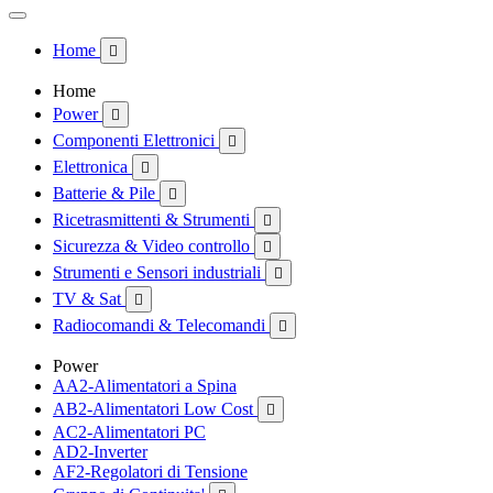
Home

Home
Power

Componenti Elettronici

Elettronica

Batterie & Pile

Ricetrasmittenti & Strumenti

Sicurezza & Video controllo

Strumenti e Sensori industriali

TV & Sat

Radiocomandi & Telecomandi

Power
AA2-Alimentatori a Spina
AB2-Alimentatori Low Cost

AC2-Alimentatori PC
AD2-Inverter
AF2-Regolatori di Tensione