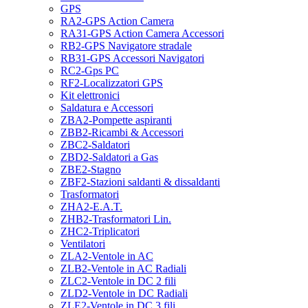
GPS
RA2-GPS Action Camera
RA31-GPS Action Camera Accessori
RB2-GPS Navigatore stradale
RB31-GPS Accessori Navigatori
RC2-Gps PC
RF2-Localizzatori GPS
Kit elettronici
Saldatura e Accessori
ZBA2-Pompette aspiranti
ZBB2-Ricambi & Accessori
ZBC2-Saldatori
ZBD2-Saldatori a Gas
ZBE2-Stagno
ZBF2-Stazioni saldanti & dissaldanti
Trasformatori
ZHA2-E.A.T.
ZHB2-Trasformatori Lin.
ZHC2-Triplicatori
Ventilatori
ZLA2-Ventole in AC
ZLB2-Ventole in AC Radiali
ZLC2-Ventole in DC 2 fili
ZLD2-Ventole in DC Radiali
ZLE2-Ventole in DC 3 fili