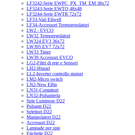
LF3242-Serie EWPC_PX_TM_EM 38x72
LF3243-Serie EWTQ 48x48
LF3244-Serie EWTR 72x72
LF33-Vari Eliwell
LF34-Accessori Termoregolatori
LW2 - EVCO
LW32 Termoregolatori
LW324 EV3 36x72
LW395 EV7 72x72
LW33 Timer
LW39 Accessori EVCO
LG2-Filtri di rete e Sensori
LH2-Hiquel
LL2-Inverter controllo motori
LM2-Micro switch
LN2-New Elfin
LN31-Contattori
LN32-Pulsanteria
Spie Luminose D22
Pulsanti D22
Selettori D22
Manipolatori D22
Accessori D22
Lampade per spie
Etichette D22