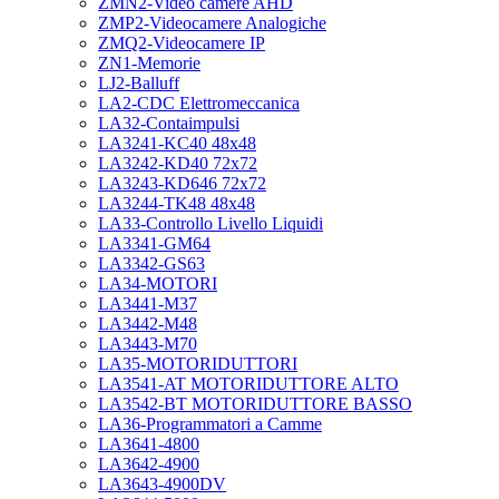
ZMN2-Video camere AHD
ZMP2-Videocamere Analogiche
ZMQ2-Videocamere IP
ZN1-Memorie
LJ2-Balluff
LA2-CDC Elettromeccanica
LA32-Contaimpulsi
LA3241-KC40 48x48
LA3242-KD40 72x72
LA3243-KD646 72x72
LA3244-TK48 48x48
LA33-Controllo Livello Liquidi
LA3341-GM64
LA3342-GS63
LA34-MOTORI
LA3441-M37
LA3442-M48
LA3443-M70
LA35-MOTORIDUTTORI
LA3541-AT MOTORIDUTTORE ALTO
LA3542-BT MOTORIDUTTORE BASSO
LA36-Programmatori a Camme
LA3641-4800
LA3642-4900
LA3643-4900DV