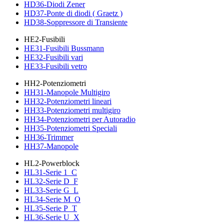
HD36-Diodi Zener
HD37-Ponte di diodi ( Graetz )
HD38-Soppressore di Transiente
HE2-Fusibili
HE31-Fusibili Bussmann
HE32-Fusibili vari
HE33-Fusibili vetro
HH2-Potenziometri
HH31-Manopole Multigiro
HH32-Potenziometri lineari
HH33-Potenziometri multigiro
HH34-Potenziometri per Autoradio
HH35-Potenziometri Speciali
HH36-Trimmer
HH37-Manopole
HL2-Powerblock
HL31-Serie 1_C
HL32-Serie D_F
HL33-Serie G_L
HL34-Serie M_O
HL35-Serie P_T
HL36-Serie U_X