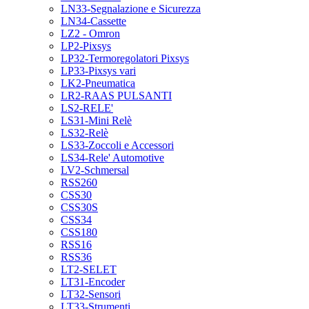
LN33-Segnalazione e Sicurezza
LN34-Cassette
LZ2 - Omron
LP2-Pixsys
LP32-Termoregolatori Pixsys
LP33-Pixsys vari
LK2-Pneumatica
LR2-RAAS PULSANTI
LS2-RELE'
LS31-Mini Relè
LS32-Relè
LS33-Zoccoli e Accessori
LS34-Rele' Automotive
LV2-Schmersal
RSS260
CSS30
CSS30S
CSS34
CSS180
RSS16
RSS36
LT2-SELET
LT31-Encoder
LT32-Sensori
LT33-Strumenti