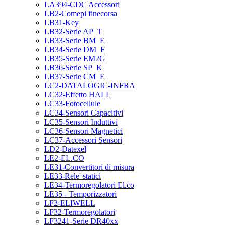
LA394-CDC Accessori
LB2-Comepi finecorsa
LB31-Key
LB32-Serie AP_T
LB33-Serie BM_E
LB34-Serie DM_F
LB35-Serie EM2G
LB36-Serie SP_K
LB37-Serie CM_E
LC2-DATALOGIC-INFRA
LC32-Effetto HALL
LC33-Fotocellule
LC34-Sensori Capacitivi
LC35-Sensori Induttivi
LC36-Sensori Magnetici
LC37-Accessori Sensori
LD2-Datexel
LE2-EL.CO
LE31-Convertitori di misura
LE33-Rele' statici
LE34-Termoregolatori El.co
LE35 - Temporizzatori
LF2-ELIWELL
LF32-Termoregolatori
LF3241-Serie DR40xx