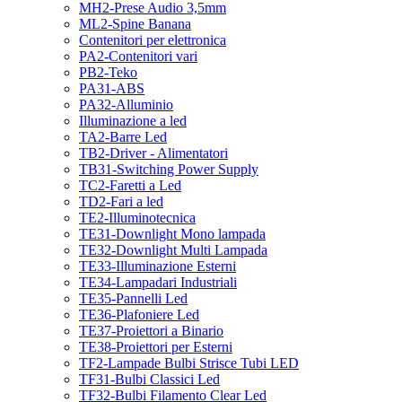
MH2-Prese Audio 3,5mm
ML2-Spine Banana
Contenitori per elettronica
PA2-Contenitori vari
PB2-Teko
PA31-ABS
PA32-Alluminio
Illuminazione a led
TA2-Barre Led
TB2-Driver - Alimentatori
TB31-Switching Power Supply
TC2-Faretti a Led
TD2-Fari a led
TE2-Illuminotecnica
TE31-Downlight Mono lampada
TE32-Downlight Multi Lampada
TE33-Illuminazione Esterni
TE34-Lampadari Industriali
TE35-Pannelli Led
TE36-Plafoniere Led
TE37-Proiettori a Binario
TE38-Proiettori per Esterni
TF2-Lampade Bulbi Strisce Tubi LED
TF31-Bulbi Classici Led
TF32-Bulbi Filamento Clear Led