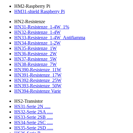
HM2-Raspberry Pi
HM31-shield Raspberry Pi
HN2-Resistenze
HN31-Resistenze_1-4W_1%
HN32-Resistenze_1-4W
HN33-Resistenze_1-4W_Antifiamma
HN34-Resistenze_1-2W
HN35-Resistenze_1W
HN36-Resistenze_2W
HN37-Resistenze_5W
HN38-Resistenze_7W
HN390-Resistenze_11W
HN391-Resistenze_17W
HN392-Resistenze_25W
HN393-Resistenze_50W
HN394-Resistenze Varie
HS2-Transistor
HS31-Serie 2N .....
HS32-Serie 2SA .....
HS33-Serie 2SB .....
HS34-Serie 2SC .....
HS35-Serie 2SD .....