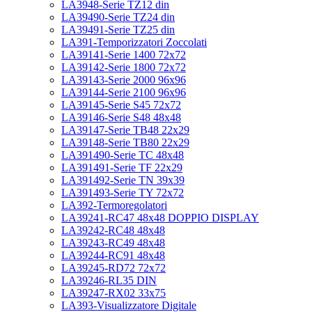
LA3948-Serie TZ12 din
LA39490-Serie TZ24 din
LA39491-Serie TZ25 din
LA391-Temporizzatori Zoccolati
LA39141-Serie 1400 72x72
LA39142-Serie 1800 72x72
LA39143-Serie 2000 96x96
LA39144-Serie 2100 96x96
LA39145-Serie S45 72x72
LA39146-Serie S48 48x48
LA39147-Serie TB48 22x29
LA39148-Serie TB80 22x29
LA391490-Serie TC 48x48
LA391491-Serie TF 22x29
LA391492-Serie TN 39x39
LA391493-Serie TY 72x72
LA392-Termoregolatori
LA39241-RC47 48x48 DOPPIO DISPLAY
LA39242-RC48 48x48
LA39243-RC49 48x48
LA39244-RC91 48x48
LA39245-RD72 72x72
LA39246-RL35 DIN
LA39247-RX02 33x75
LA393-Visualizzatore Digitale