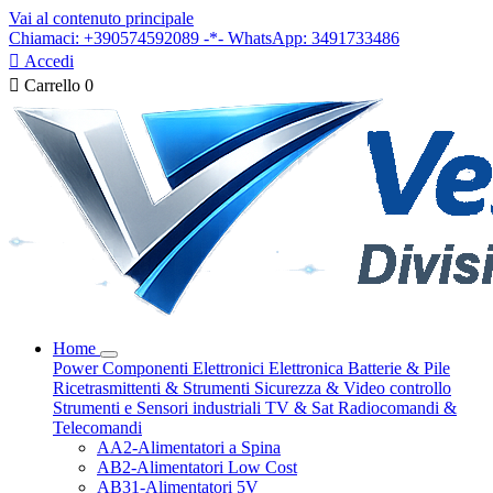
Vai al contenuto principale
Chiamaci: +390574592089 -*- WhatsApp: 3491733486

Accedi

Carrello
0
Home
Power
Componenti Elettronici
Elettronica
Batterie & Pile
Ricetrasmittenti & Strumenti
Sicurezza & Video controllo
Strumenti e Sensori industriali
TV & Sat
Radiocomandi &
Telecomandi
AA2-Alimentatori a Spina
AB2-Alimentatori Low Cost
AB31-Alimentatori 5V