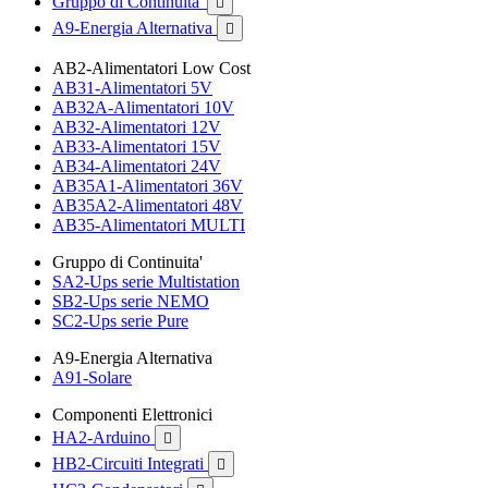
Gruppo di Continuita'

A9-Energia Alternativa

AB2-Alimentatori Low Cost
AB31-Alimentatori 5V
AB32A-Alimentatori 10V
AB32-Alimentatori 12V
AB33-Alimentatori 15V
AB34-Alimentatori 24V
AB35A1-Alimentatori 36V
AB35A2-Alimentatori 48V
AB35-Alimentatori MULTI
Gruppo di Continuita'
SA2-Ups serie Multistation
SB2-Ups serie NEMO
SC2-Ups serie Pure
A9-Energia Alternativa
A91-Solare
Componenti Elettronici
HA2-Arduino

HB2-Circuiti Integrati
