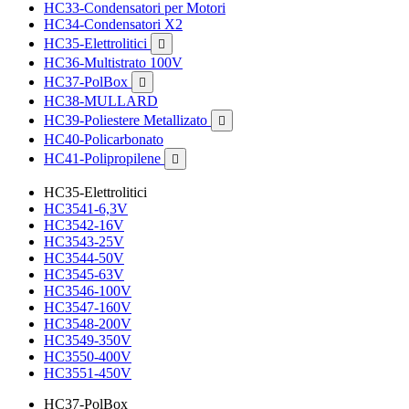
HC33-Condensatori per Motori
HC34-Condensatori X2
HC35-Elettrolitici

HC36-Multistrato 100V
HC37-PolBox

HC38-MULLARD
HC39-Poliestere Metallizato

HC40-Policarbonato
HC41-Polipropilene

HC35-Elettrolitici
HC3541-6,3V
HC3542-16V
HC3543-25V
HC3544-50V
HC3545-63V
HC3546-100V
HC3547-160V
HC3548-200V
HC3549-350V
HC3550-400V
HC3551-450V
HC37-PolBox