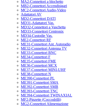
MA2-Connettori a blochetto
MB2-Connettori Accendisigari
MC2-Connettori Audio-Video
Adattatori AV
MD2-Connettori DATI
MD31-Adattatori Vas.
MD32-Connettori a Vaschetta
MD33-Connettori Centronix
MD34-Custodie Vas.
ME2-Connettori RF
ME31-Connettori Ant. Autoradio
ME32-Connettori Antenna TV
ME33-Connettori BNC
ME34-Connettori F
ME35-Connettori FME
ME36-Connettori MCX
ME37-Connettori MINI-UHF
ME38-Connettori N
ME390-Connettori PL
ME391-Connettori SMA
ME392-Connettori SMB
ME393-Connettori TNC
ME394-Connettori TWINAXIAL
MF2-Pinzette (Coccodrilli)
MG2-Connettori Alimentazione