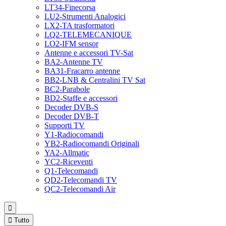
LT34-Finecorsa
LU2-Strumenti Analogici
LX2-TA trasformatori
LQ2-TELEMECANIQUE
LO2-IFM sensor
Antenne e accessori TV-Sat
BA2-Antenne TV
BA31-Fracarro antenne
BB2-LNB & Centralini TV Sat
BC2-Parabole
BD2-Staffe e accessori
Decoder DVB-S
Decoder DVB-T
Supporti TV
Y1-Radiocomandi
YB2-Radiocomandi Originali
YA2-Allmatic
YC2-Riceventi
Q1-Telecomandi
QD2-Telecomandi TV
QC2-Telecomandi Air


Tutto