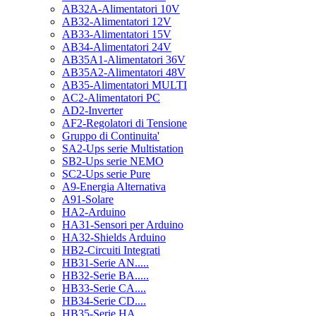
AB32A-Alimentatori 10V
AB32-Alimentatori 12V
AB33-Alimentatori 15V
AB34-Alimentatori 24V
AB35A1-Alimentatori 36V
AB35A2-Alimentatori 48V
AB35-Alimentatori MULTI
AC2-Alimentatori PC
AD2-Inverter
AF2-Regolatori di Tensione
Gruppo di Continuita'
SA2-Ups serie Multistation
SB2-Ups serie NEMO
SC2-Ups serie Pure
A9-Energia Alternativa
A91-Solare
HA2-Arduino
HA31-Sensori per Arduino
HA32-Shields Arduino
HB2-Circuiti Integrati
HB31-Serie AN.....
HB32-Serie BA.....
HB33-Serie CA....
HB34-Serie CD....
HB35-Serie HA.....