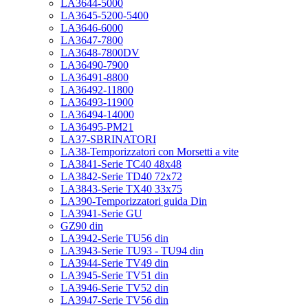
LA3644-5000
LA3645-5200-5400
LA3646-6000
LA3647-7800
LA3648-7800DV
LA36490-7900
LA36491-8800
LA36492-11800
LA36493-11900
LA36494-14000
LA36495-PM21
LA37-SBRINATORI
LA38-Temporizzatori con Morsetti a vite
LA3841-Serie TC40 48x48
LA3842-Serie TD40 72x72
LA3843-Serie TX40 33x75
LA390-Temporizzatori guida Din
LA3941-Serie GU
GZ90 din
LA3942-Serie TU56 din
LA3943-Serie TU93 - TU94 din
LA3944-Serie TV49 din
LA3945-Serie TV51 din
LA3946-Serie TV52 din
LA3947-Serie TV56 din