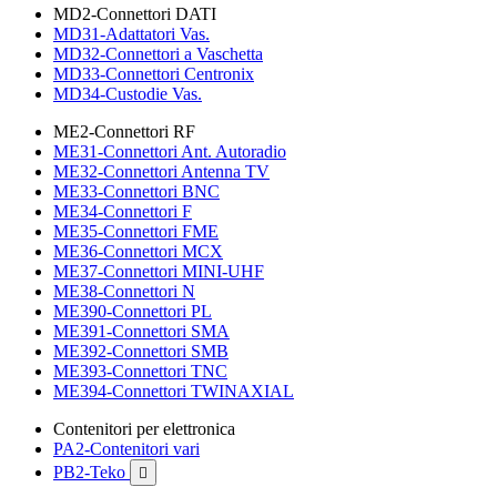
MD2-Connettori DATI
MD31-Adattatori Vas.
MD32-Connettori a Vaschetta
MD33-Connettori Centronix
MD34-Custodie Vas.
ME2-Connettori RF
ME31-Connettori Ant. Autoradio
ME32-Connettori Antenna TV
ME33-Connettori BNC
ME34-Connettori F
ME35-Connettori FME
ME36-Connettori MCX
ME37-Connettori MINI-UHF
ME38-Connettori N
ME390-Connettori PL
ME391-Connettori SMA
ME392-Connettori SMB
ME393-Connettori TNC
ME394-Connettori TWINAXIAL
Contenitori per elettronica
PA2-Contenitori vari
PB2-Teko
