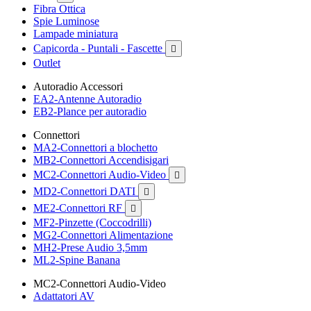
Fibra Ottica
Spie Luminose
Lampade miniatura
Capicorda - Puntali - Fascette

Outlet
Autoradio Accessori
EA2-Antenne Autoradio
EB2-Plance per autoradio
Connettori
MA2-Connettori a blochetto
MB2-Connettori Accendisigari
MC2-Connettori Audio-Video

MD2-Connettori DATI

ME2-Connettori RF

MF2-Pinzette (Coccodrilli)
MG2-Connettori Alimentazione
MH2-Prese Audio 3,5mm
ML2-Spine Banana
MC2-Connettori Audio-Video
Adattatori AV