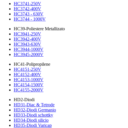
HC3741-250V
HC3742-400V
HC3743 - 630V
HC3744 - 1000V
HC39-Poliestere Metallizato
HC3941-250V
HC3942-400V
HC3943-630V
HC3944-1000V
HC3945-2000V
HC41-Polipropilene
HC4151-250V
HC4152-400V
HC4153-1000V
HC4154-1500V
HC4155-2000V
HD2-Diodi
HD31-Diac & Tetrode
HD32-Diodi Germanio
HD33-Diodi schottky
HD34-Diodi silicio
HD35-Diodi Varicap