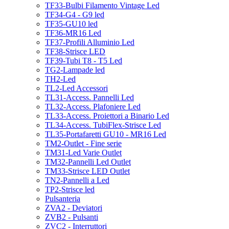
TF33-Bulbi Filamento Vintage Led
TF34-G4 - G9 led
TF35-GU10 led
TF36-MR16 Led
TF37-Profili Alluminio Led
TF38-Strisce LED
TF39-Tubi T8 - T5 Led
TG2-Lampade led
TH2-Led
TL2-Led Accessori
TL31-Access. Pannelli Led
TL32-Access. Plafoniere Led
TL33-Access. Proiettori a Binario Led
TL34-Access. TubiFlex-Strisce Led
TL35-Portafaretti GU10 - MR16 Led
TM2-Outlet - Fine serie
TM31-Led Varie Outlet
TM32-Pannelli Led Outlet
TM33-Strisce LED Outlet
TN2-Pannelli a Led
TP2-Strisce led
Pulsanteria
ZVA2 - Deviatori
ZVB2 - Pulsanti
ZVC2 - Interruttori