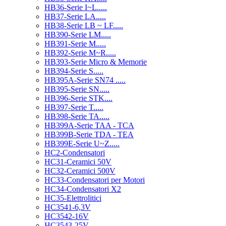
HB36-Serie I~L.....
HB37-Serie LA.....
HB38-Serie LB ~ LF.....
HB390-Serie LM.....
HB391-Serie M.....
HB392-Serie M~R.....
HB393-Serie Micro & Memorie
HB394-Serie S.....
HB395A-Serie SN74 .....
HB395-Serie SN.....
HB396-Serie STK....
HB397-Serie T.....
HB398-Serie TA.....
HB399A-Serie TAA - TCA
HB399B-Serie TDA - TEA
HB399E-Serie U~Z.....
HC2-Condensatori
HC31-Ceramici 50V
HC32-Ceramici 500V
HC33-Condensatori per Motori
HC34-Condensatori X2
HC35-Elettrolitici
HC3541-6,3V
HC3542-16V
HC3543-25V