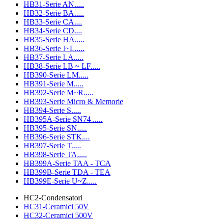
HB31-Serie AN.....
HB32-Serie BA.....
HB33-Serie CA....
HB34-Serie CD....
HB35-Serie HA.....
HB36-Serie I~L.....
HB37-Serie LA.....
HB38-Serie LB ~ LF.....
HB390-Serie LM.....
HB391-Serie M.....
HB392-Serie M~R.....
HB393-Serie Micro & Memorie
HB394-Serie S.....
HB395A-Serie SN74 .....
HB395-Serie SN.....
HB396-Serie STK....
HB397-Serie T.....
HB398-Serie TA.....
HB399A-Serie TAA - TCA
HB399B-Serie TDA - TEA
HB399E-Serie U~Z.....
HC2-Condensatori
HC31-Ceramici 50V
HC32-Ceramici 500V