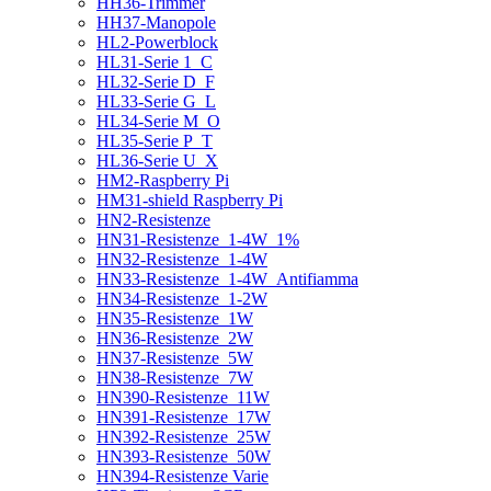
HH36-Trimmer
HH37-Manopole
HL2-Powerblock
HL31-Serie 1_C
HL32-Serie D_F
HL33-Serie G_L
HL34-Serie M_O
HL35-Serie P_T
HL36-Serie U_X
HM2-Raspberry Pi
HM31-shield Raspberry Pi
HN2-Resistenze
HN31-Resistenze_1-4W_1%
HN32-Resistenze_1-4W
HN33-Resistenze_1-4W_Antifiamma
HN34-Resistenze_1-2W
HN35-Resistenze_1W
HN36-Resistenze_2W
HN37-Resistenze_5W
HN38-Resistenze_7W
HN390-Resistenze_11W
HN391-Resistenze_17W
HN392-Resistenze_25W
HN393-Resistenze_50W
HN394-Resistenze Varie