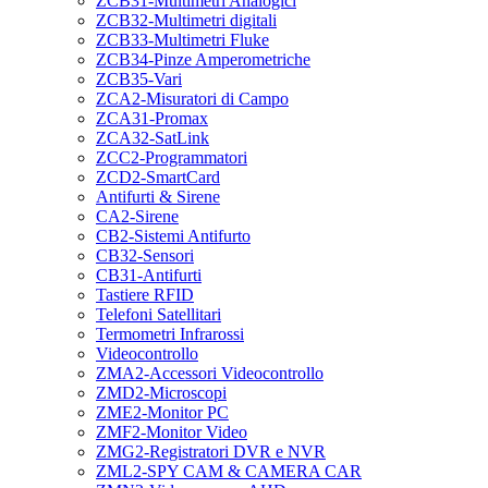
ZCB31-Multimetri Analogici
ZCB32-Multimetri digitali
ZCB33-Multimetri Fluke
ZCB34-Pinze Amperometriche
ZCB35-Vari
ZCA2-Misuratori di Campo
ZCA31-Promax
ZCA32-SatLink
ZCC2-Programmatori
ZCD2-SmartCard
Antifurti & Sirene
CA2-Sirene
CB2-Sistemi Antifurto
CB32-Sensori
CB31-Antifurti
Tastiere RFID
Telefoni Satellitari
Termometri Infrarossi
Videocontrollo
ZMA2-Accessori Videocontrollo
ZMD2-Microscopi
ZME2-Monitor PC
ZMF2-Monitor Video
ZMG2-Registratori DVR e NVR
ZML2-SPY CAM & CAMERA CAR