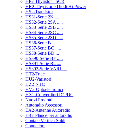
HP2-Thyristor - SCR
HR2-Thyristor e Diodi Hi-Power
HS2-Transistor
HS31-Serie 2N .....
HS32-Serie 2SA .....
HS33-Serie 2SB .....
HS34-Serie 2SC .....
HS35-Serie 2SD .....
HS36-Serie B.....
HS37-Serie BC .....
HS38-Serie BD....
HS390-Serie BF .....
HS391-Serie BU....
HS392-Serie VARI.....
HT2-Triac
HU2-Varistori
HZ2-NTC
HV2-Optoelettronici
HX2-Convertitori DC/DC
Nuovi Prodotti
Autoradio Accessori
EA2-Antenne Autoradio
EB2-Plance per autoradio
Conta e Verifica Soldi
Connettori