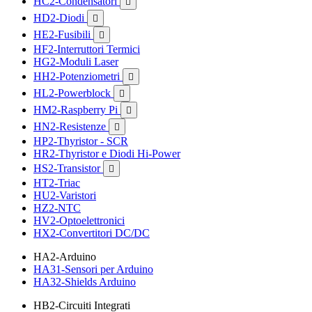
HC2-Condensatori

HD2-Diodi

HE2-Fusibili

HF2-Interruttori Termici
HG2-Moduli Laser
HH2-Potenziometri

HL2-Powerblock

HM2-Raspberry Pi

HN2-Resistenze

HP2-Thyristor - SCR
HR2-Thyristor e Diodi Hi-Power
HS2-Transistor

HT2-Triac
HU2-Varistori
HZ2-NTC
HV2-Optoelettronici
HX2-Convertitori DC/DC
HA2-Arduino
HA31-Sensori per Arduino
HA32-Shields Arduino
HB2-Circuiti Integrati