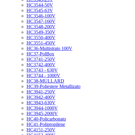
HC3544-50V
HC3545-63V
HC3546-100V
HC3547-160V
HC3548-200V
HC3549-350V
HC3550-400V
HC3551-450V
HC36-Multistrato 100V
HC37-PolBox
HC3741-250V
HC3742-400V
HC3743 - 630V
HC3744 - 1000V
HC38-MULLARD
HC39-Poliestere Metallizato
HC3941-250V
HC3942-400V
HC3943-630V
HC3944-1000V
HC3945-2000V
HC40-Policarbonato
HC41-Polipropilene
HC4151-250V