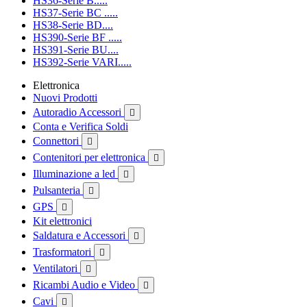
HS36-Serie B.....
HS37-Serie BC .....
HS38-Serie BD....
HS390-Serie BF .....
HS391-Serie BU....
HS392-Serie VARI.....
Elettronica
Nuovi Prodotti
Autoradio Accessori

Conta e Verifica Soldi
Connettori

Contenitori per elettronica

Illuminazione a led

Pulsanteria

GPS

Kit elettronici
Saldatura e Accessori

Trasformatori

Ventilatori

Ricambi Audio e Video

Cavi
