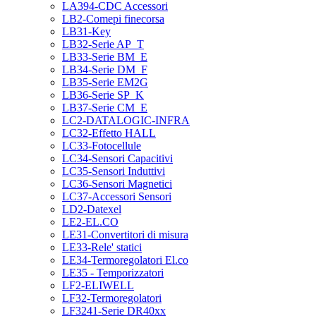
LA394-CDC Accessori
LB2-Comepi finecorsa
LB31-Key
LB32-Serie AP_T
LB33-Serie BM_E
LB34-Serie DM_F
LB35-Serie EM2G
LB36-Serie SP_K
LB37-Serie CM_E
LC2-DATALOGIC-INFRA
LC32-Effetto HALL
LC33-Fotocellule
LC34-Sensori Capacitivi
LC35-Sensori Induttivi
LC36-Sensori Magnetici
LC37-Accessori Sensori
LD2-Datexel
LE2-EL.CO
LE31-Convertitori di misura
LE33-Rele' statici
LE34-Termoregolatori El.co
LE35 - Temporizzatori
LF2-ELIWELL
LF32-Termoregolatori
LF3241-Serie DR40xx