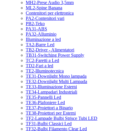
MH2-Prese Audio 3,5mm
ML2-Spine Banana
Contenitori per elettronica
PA2-Contenitori vari
PB2-Teko
PA31-ABS
PA32-Alluminio
Illuminazione a led
TA2-Barre Led
TB2-Driver - Alimentatori
TB31-Switching Power Supply
TC2-Faretti a Led
TD2-Fari a led
TE2-Illuminotecnica
TE31-Downlight Mono lampada
TE32-Downlight Multi Lampada
TE33-Illuminazione Esterni
TE34-Lampadari Industriali
TE35-Pannelli Led
TE36-Plafoniere Led
TE37-Proiettori a Binario
TE38-Proiettori per Esterni
TF2-Lampade Bulbi Strisce Tubi LED
TF31-Bulbi Classici Led
TF32-Bulbi Filamento Clear Led