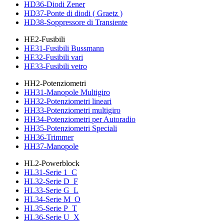
HD36-Diodi Zener
HD37-Ponte di diodi ( Graetz )
HD38-Soppressore di Transiente
HE2-Fusibili
HE31-Fusibili Bussmann
HE32-Fusibili vari
HE33-Fusibili vetro
HH2-Potenziometri
HH31-Manopole Multigiro
HH32-Potenziometri lineari
HH33-Potenziometri multigiro
HH34-Potenziometri per Autoradio
HH35-Potenziometri Speciali
HH36-Trimmer
HH37-Manopole
HL2-Powerblock
HL31-Serie 1_C
HL32-Serie D_F
HL33-Serie G_L
HL34-Serie M_O
HL35-Serie P_T
HL36-Serie U_X