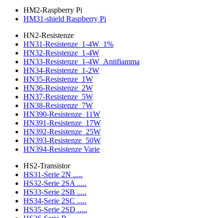
HM2-Raspberry Pi
HM31-shield Raspberry Pi
HN2-Resistenze
HN31-Resistenze_1-4W_1%
HN32-Resistenze_1-4W
HN33-Resistenze_1-4W_Antifiamma
HN34-Resistenze_1-2W
HN35-Resistenze_1W
HN36-Resistenze_2W
HN37-Resistenze_5W
HN38-Resistenze_7W
HN390-Resistenze_11W
HN391-Resistenze_17W
HN392-Resistenze_25W
HN393-Resistenze_50W
HN394-Resistenze Varie
HS2-Transistor
HS31-Serie 2N .....
HS32-Serie 2SA .....
HS33-Serie 2SB .....
HS34-Serie 2SC .....
HS35-Serie 2SD .....