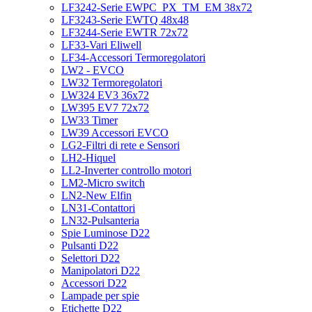
LF3242-Serie EWPC_PX_TM_EM 38x72
LF3243-Serie EWTQ 48x48
LF3244-Serie EWTR 72x72
LF33-Vari Eliwell
LF34-Accessori Termoregolatori
LW2 - EVCO
LW32 Termoregolatori
LW324 EV3 36x72
LW395 EV7 72x72
LW33 Timer
LW39 Accessori EVCO
LG2-Filtri di rete e Sensori
LH2-Hiquel
LL2-Inverter controllo motori
LM2-Micro switch
LN2-New Elfin
LN31-Contattori
LN32-Pulsanteria
Spie Luminose D22
Pulsanti D22
Selettori D22
Manipolatori D22
Accessori D22
Lampade per spie
Etichette D22