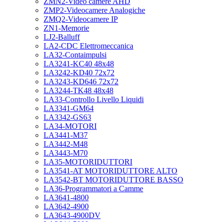
ZMN2-Video camere AHD
ZMP2-Videocamere Analogiche
ZMQ2-Videocamere IP
ZN1-Memorie
LJ2-Balluff
LA2-CDC Elettromeccanica
LA32-Contaimpulsi
LA3241-KC40 48x48
LA3242-KD40 72x72
LA3243-KD646 72x72
LA3244-TK48 48x48
LA33-Controllo Livello Liquidi
LA3341-GM64
LA3342-GS63
LA34-MOTORI
LA3441-M37
LA3442-M48
LA3443-M70
LA35-MOTORIDUTTORI
LA3541-AT MOTORIDUTTORE ALTO
LA3542-BT MOTORIDUTTORE BASSO
LA36-Programmatori a Camme
LA3641-4800
LA3642-4900
LA3643-4900DV