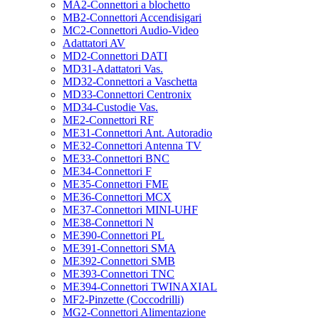
MA2-Connettori a blochetto
MB2-Connettori Accendisigari
MC2-Connettori Audio-Video
Adattatori AV
MD2-Connettori DATI
MD31-Adattatori Vas.
MD32-Connettori a Vaschetta
MD33-Connettori Centronix
MD34-Custodie Vas.
ME2-Connettori RF
ME31-Connettori Ant. Autoradio
ME32-Connettori Antenna TV
ME33-Connettori BNC
ME34-Connettori F
ME35-Connettori FME
ME36-Connettori MCX
ME37-Connettori MINI-UHF
ME38-Connettori N
ME390-Connettori PL
ME391-Connettori SMA
ME392-Connettori SMB
ME393-Connettori TNC
ME394-Connettori TWINAXIAL
MF2-Pinzette (Coccodrilli)
MG2-Connettori Alimentazione