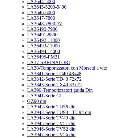
LA3644-5000
LA3645-5200-5400
LA3646-6000
LA3647-7800
LA3648-7800DV
LA36490-7900
LA36491-8800
LA36492-11800
LA36493-11900
LA36494-14000
LA36495-PM21
LA37-SBRINATORI
LA38-Temporizzatori con Morsetti a vite
LA3841-Serie TC40 48x48
LA3842-Serie TD40 72x72
LA3843-Serie TX40 33x75
LA390-Temporizzatori guida Din
LA3941-Serie GU
GZ90 din
LA3942-Serie TU56 din
LA3943-Serie TU93 - TU94 din
LA3944-Serie TV49 din
LA3945-Serie TV51 din
LA3946-Serie TV52 din
LA3947-Serie TV56 din