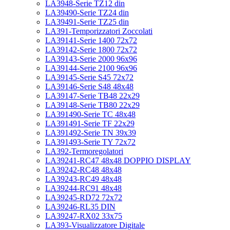
LA3948-Serie TZ12 din
LA39490-Serie TZ24 din
LA39491-Serie TZ25 din
LA391-Temporizzatori Zoccolati
LA39141-Serie 1400 72x72
LA39142-Serie 1800 72x72
LA39143-Serie 2000 96x96
LA39144-Serie 2100 96x96
LA39145-Serie S45 72x72
LA39146-Serie S48 48x48
LA39147-Serie TB48 22x29
LA39148-Serie TB80 22x29
LA391490-Serie TC 48x48
LA391491-Serie TF 22x29
LA391492-Serie TN 39x39
LA391493-Serie TY 72x72
LA392-Termoregolatori
LA39241-RC47 48x48 DOPPIO DISPLAY
LA39242-RC48 48x48
LA39243-RC49 48x48
LA39244-RC91 48x48
LA39245-RD72 72x72
LA39246-RL35 DIN
LA39247-RX02 33x75
LA393-Visualizzatore Digitale