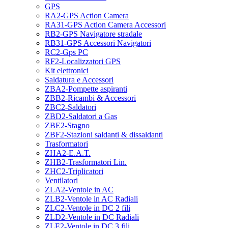
GPS
RA2-GPS Action Camera
RA31-GPS Action Camera Accessori
RB2-GPS Navigatore stradale
RB31-GPS Accessori Navigatori
RC2-Gps PC
RF2-Localizzatori GPS
Kit elettronici
Saldatura e Accessori
ZBA2-Pompette aspiranti
ZBB2-Ricambi & Accessori
ZBC2-Saldatori
ZBD2-Saldatori a Gas
ZBE2-Stagno
ZBF2-Stazioni saldanti & dissaldanti
Trasformatori
ZHA2-E.A.T.
ZHB2-Trasformatori Lin.
ZHC2-Triplicatori
Ventilatori
ZLA2-Ventole in AC
ZLB2-Ventole in AC Radiali
ZLC2-Ventole in DC 2 fili
ZLD2-Ventole in DC Radiali
ZLE2-Ventole in DC 3 fili