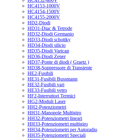
HC4152-400V
HC4153-1000V
HC4154-1500V
HC4155-2000V
HD2-Diodi
HD31-Diac & Tetrode
HD32-Diodi Germanio
HD33-Diodi schottky
HD34-Diodi silicio
HD35-Diodi Varicap
HD36-Diodi Zener
HD37-Ponte di diodi ( Graetz )
HD38-Soppressore di Transiente
HE2-Fusibili
HE31-Fusibili Bussmann
HE32-Fusibili vari
HE33-Fusibili vetro
HF2-Interruttori Termici
HG2-Moduli Laser
HH2-Potenziometri
HH31-Manopole Multigiro
HH32-Potenziometri lineari
HH33-Potenziometri multigiro
HH34-Potenziometri per Autoradio
HH35-Potenziometri Speciali