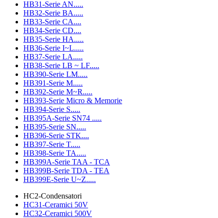
HB31-Serie AN.....
HB32-Serie BA.....
HB33-Serie CA....
HB34-Serie CD....
HB35-Serie HA.....
HB36-Serie I~L.....
HB37-Serie LA.....
HB38-Serie LB ~ LF.....
HB390-Serie LM.....
HB391-Serie M.....
HB392-Serie M~R.....
HB393-Serie Micro & Memorie
HB394-Serie S.....
HB395A-Serie SN74 .....
HB395-Serie SN.....
HB396-Serie STK....
HB397-Serie T.....
HB398-Serie TA.....
HB399A-Serie TAA - TCA
HB399B-Serie TDA - TEA
HB399E-Serie U~Z.....
HC2-Condensatori
HC31-Ceramici 50V
HC32-Ceramici 500V