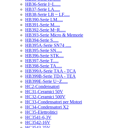
HB36-Serie I~L.....
HB37-Serie LA.....
HB38-Serie LB ~ LF.....
HB390-Serie LM.....
HB391-Serie M.....
HB392-Serie M~R.....
HB393-Serie Micro & Memorie
HB394-Serie S.....
HB395A-Serie SN74 .....
HB395-Serie SN.....
HB396-Serie STK....
HB397-Serie T.....
HB398-Serie TA.....
HB399A-Serie TAA - TCA
HB399B-Serie TDA - TEA
HB399E-Serie U~Z.....
HC2-Condensatori
HC31-Ceramici 50V
HC32-Ceramici 500V
HC33-Condensatori per Motori
HC34-Condensatori X2
HC35-Elettrolitici
HC3541-6,3V
HC3542-16V
HC3543-25V