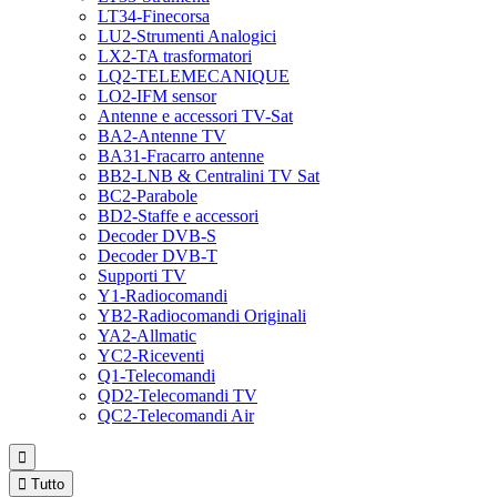
LT34-Finecorsa
LU2-Strumenti Analogici
LX2-TA trasformatori
LQ2-TELEMECANIQUE
LO2-IFM sensor
Antenne e accessori TV-Sat
BA2-Antenne TV
BA31-Fracarro antenne
BB2-LNB & Centralini TV Sat
BC2-Parabole
BD2-Staffe e accessori
Decoder DVB-S
Decoder DVB-T
Supporti TV
Y1-Radiocomandi
YB2-Radiocomandi Originali
YA2-Allmatic
YC2-Riceventi
Q1-Telecomandi
QD2-Telecomandi TV
QC2-Telecomandi Air


Tutto