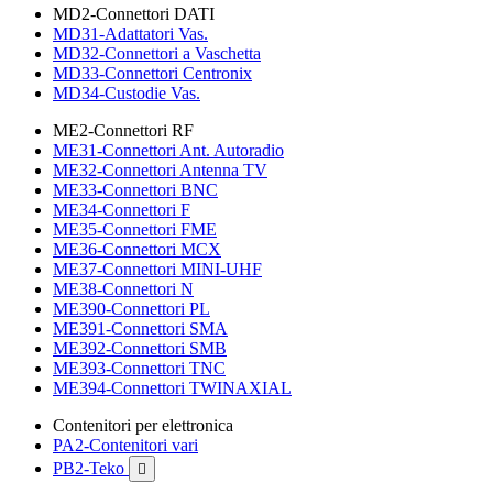
MD2-Connettori DATI
MD31-Adattatori Vas.
MD32-Connettori a Vaschetta
MD33-Connettori Centronix
MD34-Custodie Vas.
ME2-Connettori RF
ME31-Connettori Ant. Autoradio
ME32-Connettori Antenna TV
ME33-Connettori BNC
ME34-Connettori F
ME35-Connettori FME
ME36-Connettori MCX
ME37-Connettori MINI-UHF
ME38-Connettori N
ME390-Connettori PL
ME391-Connettori SMA
ME392-Connettori SMB
ME393-Connettori TNC
ME394-Connettori TWINAXIAL
Contenitori per elettronica
PA2-Contenitori vari
PB2-Teko
