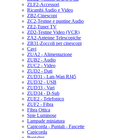
ZLF2-Accessori
Ricambi Audio e Video
ZB2-Cinescopi
ZC2-Testine e puntine Audio
ZE2-Tuner TV
ZD2-Testine Video (VCR)
ZA2-Antenne Telescopiche
ZB31-Zoccoli per cinescopi
Cavi
ZUA2 - Alimentazione
ZUB2 - Audio
ZUC2 - Video
ZUD2 - Dati
ZUD31 - Lan-Wan RJ45
ZUD32 - USB
ZUD33 - Vari
ZUD34 - D-Sub
ZUE2 - Telefonico
ZUF2 - Fibra
Fibra Ottica
Spie Luminose
Lampade miniatura
Capicorda - Puntali - Fascette
Capicorda
Puntalini