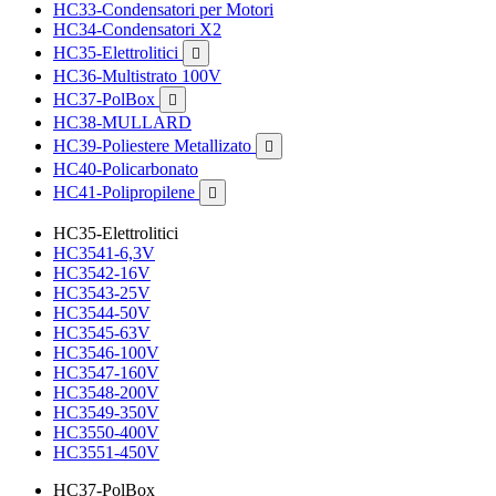
HC33-Condensatori per Motori
HC34-Condensatori X2
HC35-Elettrolitici

HC36-Multistrato 100V
HC37-PolBox

HC38-MULLARD
HC39-Poliestere Metallizato

HC40-Policarbonato
HC41-Polipropilene

HC35-Elettrolitici
HC3541-6,3V
HC3542-16V
HC3543-25V
HC3544-50V
HC3545-63V
HC3546-100V
HC3547-160V
HC3548-200V
HC3549-350V
HC3550-400V
HC3551-450V
HC37-PolBox