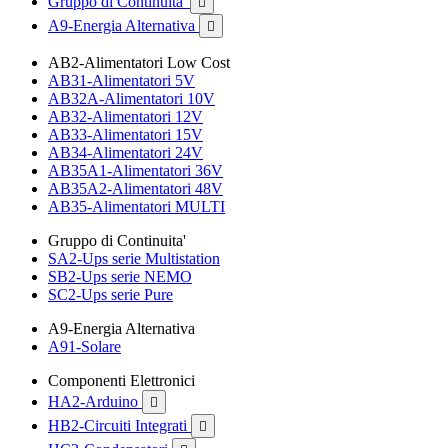
Gruppo di Continuita'

A9-Energia Alternativa

AB2-Alimentatori Low Cost
AB31-Alimentatori 5V
AB32A-Alimentatori 10V
AB32-Alimentatori 12V
AB33-Alimentatori 15V
AB34-Alimentatori 24V
AB35A1-Alimentatori 36V
AB35A2-Alimentatori 48V
AB35-Alimentatori MULTI
Gruppo di Continuita'
SA2-Ups serie Multistation
SB2-Ups serie NEMO
SC2-Ups serie Pure
A9-Energia Alternativa
A91-Solare
Componenti Elettronici
HA2-Arduino

HB2-Circuiti Integrati
