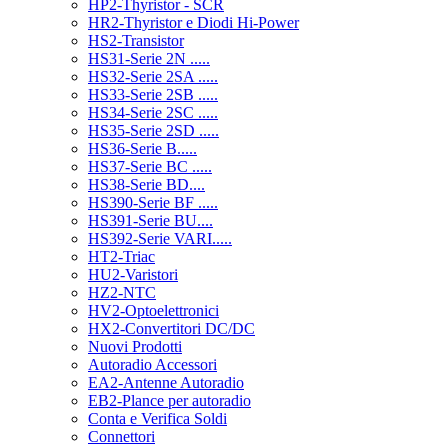
HP2-Thyristor - SCR
HR2-Thyristor e Diodi Hi-Power
HS2-Transistor
HS31-Serie 2N .....
HS32-Serie 2SA .....
HS33-Serie 2SB .....
HS34-Serie 2SC .....
HS35-Serie 2SD .....
HS36-Serie B.....
HS37-Serie BC .....
HS38-Serie BD....
HS390-Serie BF .....
HS391-Serie BU....
HS392-Serie VARI.....
HT2-Triac
HU2-Varistori
HZ2-NTC
HV2-Optoelettronici
HX2-Convertitori DC/DC
Nuovi Prodotti
Autoradio Accessori
EA2-Antenne Autoradio
EB2-Plance per autoradio
Conta e Verifica Soldi
Connettori