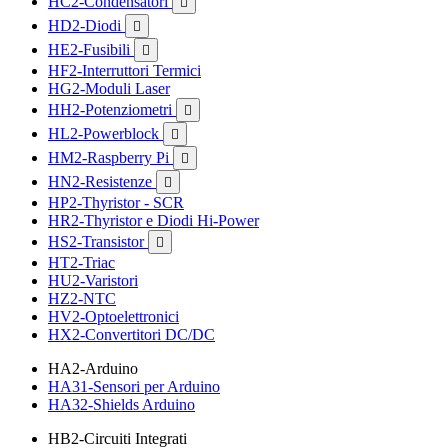
HC2-Condensatori

HD2-Diodi

HE2-Fusibili

HF2-Interruttori Termici
HG2-Moduli Laser
HH2-Potenziometri

HL2-Powerblock

HM2-Raspberry Pi

HN2-Resistenze

HP2-Thyristor - SCR
HR2-Thyristor e Diodi Hi-Power
HS2-Transistor

HT2-Triac
HU2-Varistori
HZ2-NTC
HV2-Optoelettronici
HX2-Convertitori DC/DC
HA2-Arduino
HA31-Sensori per Arduino
HA32-Shields Arduino
HB2-Circuiti Integrati