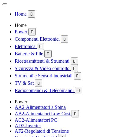
Home

Home
Power

Componenti Elettronici

Elettronica

Batterie & Pile

Ricetrasmittenti & Strumenti

Sicurezza & Video controllo

Strumenti e Sensori industriali

TV & Sat

Radiocomandi & Telecomandi

Power
AA2-Alimentatori a Spina
AB2-Alimentatori Low Cost

AC2-Alimentatori PC
AD2-Inverter
AF2-Regolatori di Tensione