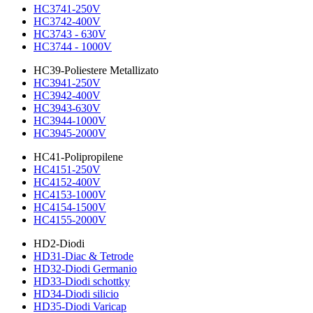
HC3741-250V
HC3742-400V
HC3743 - 630V
HC3744 - 1000V
HC39-Poliestere Metallizato
HC3941-250V
HC3942-400V
HC3943-630V
HC3944-1000V
HC3945-2000V
HC41-Polipropilene
HC4151-250V
HC4152-400V
HC4153-1000V
HC4154-1500V
HC4155-2000V
HD2-Diodi
HD31-Diac & Tetrode
HD32-Diodi Germanio
HD33-Diodi schottky
HD34-Diodi silicio
HD35-Diodi Varicap