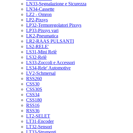
LN33-Segnalazione e Sicurezza
LN34-Cassette
LZ2 - Omron
LP2-Pixsys
LP32-Termoregolatori Pixsys
LP33-Pixsys vari
LK2-Pneumatica
LR2-RAAS PULSANTI
LS2-RELE'
LS31-Mini Relè
LS32-Relè
LS33-Zoccoli e Accessori
LS34-Rele' Automotive
LV2-Schmersal
RSS260
CSS30
CSS30S
CSS34
CSS180
RSS16
RSS36
LT2-SELET
LT31-Encoder
LT32-Sensori
LT33-Strumenti