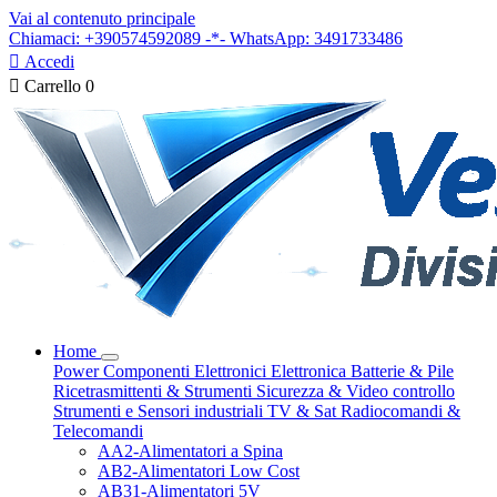
Vai al contenuto principale
Chiamaci: +390574592089 -*- WhatsApp: 3491733486

Accedi

Carrello
0
Home
Power
Componenti Elettronici
Elettronica
Batterie & Pile
Ricetrasmittenti & Strumenti
Sicurezza & Video controllo
Strumenti e Sensori industriali
TV & Sat
Radiocomandi &
Telecomandi
AA2-Alimentatori a Spina
AB2-Alimentatori Low Cost
AB31-Alimentatori 5V