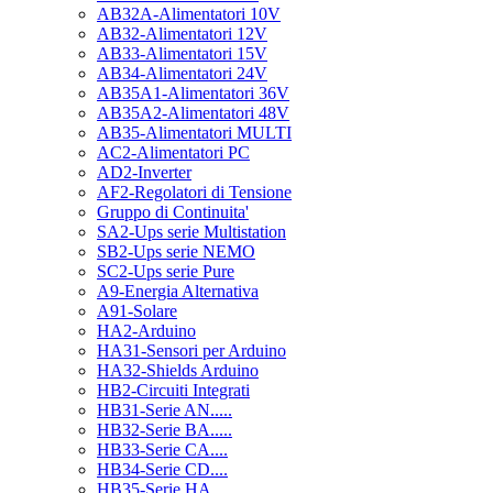
AB32A-Alimentatori 10V
AB32-Alimentatori 12V
AB33-Alimentatori 15V
AB34-Alimentatori 24V
AB35A1-Alimentatori 36V
AB35A2-Alimentatori 48V
AB35-Alimentatori MULTI
AC2-Alimentatori PC
AD2-Inverter
AF2-Regolatori di Tensione
Gruppo di Continuita'
SA2-Ups serie Multistation
SB2-Ups serie NEMO
SC2-Ups serie Pure
A9-Energia Alternativa
A91-Solare
HA2-Arduino
HA31-Sensori per Arduino
HA32-Shields Arduino
HB2-Circuiti Integrati
HB31-Serie AN.....
HB32-Serie BA.....
HB33-Serie CA....
HB34-Serie CD....
HB35-Serie HA.....