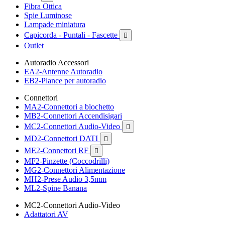
Fibra Ottica
Spie Luminose
Lampade miniatura
Capicorda - Puntali - Fascette

Outlet
Autoradio Accessori
EA2-Antenne Autoradio
EB2-Plance per autoradio
Connettori
MA2-Connettori a blochetto
MB2-Connettori Accendisigari
MC2-Connettori Audio-Video

MD2-Connettori DATI

ME2-Connettori RF

MF2-Pinzette (Coccodrilli)
MG2-Connettori Alimentazione
MH2-Prese Audio 3,5mm
ML2-Spine Banana
MC2-Connettori Audio-Video
Adattatori AV