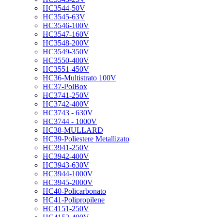
HC3544-50V
HC3545-63V
HC3546-100V
HC3547-160V
HC3548-200V
HC3549-350V
HC3550-400V
HC3551-450V
HC36-Multistrato 100V
HC37-PolBox
HC3741-250V
HC3742-400V
HC3743 - 630V
HC3744 - 1000V
HC38-MULLARD
HC39-Poliestere Metallizato
HC3941-250V
HC3942-400V
HC3943-630V
HC3944-1000V
HC3945-2000V
HC40-Policarbonato
HC41-Polipropilene
HC4151-250V