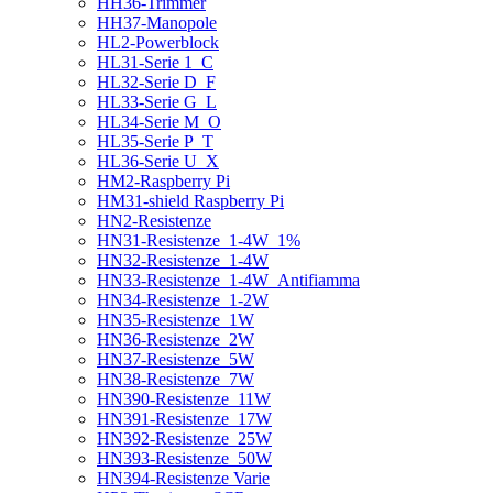
HH36-Trimmer
HH37-Manopole
HL2-Powerblock
HL31-Serie 1_C
HL32-Serie D_F
HL33-Serie G_L
HL34-Serie M_O
HL35-Serie P_T
HL36-Serie U_X
HM2-Raspberry Pi
HM31-shield Raspberry Pi
HN2-Resistenze
HN31-Resistenze_1-4W_1%
HN32-Resistenze_1-4W
HN33-Resistenze_1-4W_Antifiamma
HN34-Resistenze_1-2W
HN35-Resistenze_1W
HN36-Resistenze_2W
HN37-Resistenze_5W
HN38-Resistenze_7W
HN390-Resistenze_11W
HN391-Resistenze_17W
HN392-Resistenze_25W
HN393-Resistenze_50W
HN394-Resistenze Varie