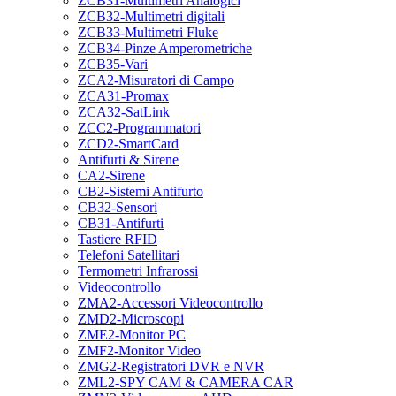
ZCB31-Multimetri Analogici
ZCB32-Multimetri digitali
ZCB33-Multimetri Fluke
ZCB34-Pinze Amperometriche
ZCB35-Vari
ZCA2-Misuratori di Campo
ZCA31-Promax
ZCA32-SatLink
ZCC2-Programmatori
ZCD2-SmartCard
Antifurti & Sirene
CA2-Sirene
CB2-Sistemi Antifurto
CB32-Sensori
CB31-Antifurti
Tastiere RFID
Telefoni Satellitari
Termometri Infrarossi
Videocontrollo
ZMA2-Accessori Videocontrollo
ZMD2-Microscopi
ZME2-Monitor PC
ZMF2-Monitor Video
ZMG2-Registratori DVR e NVR
ZML2-SPY CAM & CAMERA CAR