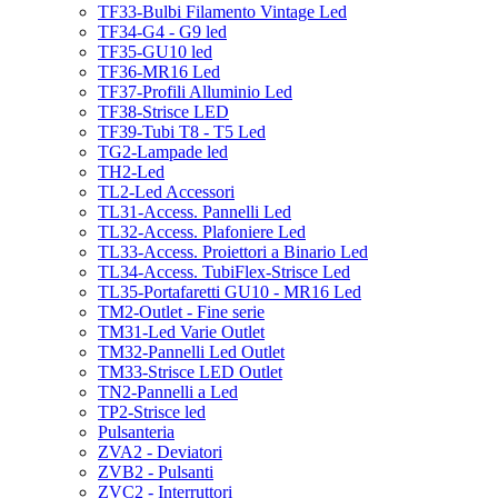
TF33-Bulbi Filamento Vintage Led
TF34-G4 - G9 led
TF35-GU10 led
TF36-MR16 Led
TF37-Profili Alluminio Led
TF38-Strisce LED
TF39-Tubi T8 - T5 Led
TG2-Lampade led
TH2-Led
TL2-Led Accessori
TL31-Access. Pannelli Led
TL32-Access. Plafoniere Led
TL33-Access. Proiettori a Binario Led
TL34-Access. TubiFlex-Strisce Led
TL35-Portafaretti GU10 - MR16 Led
TM2-Outlet - Fine serie
TM31-Led Varie Outlet
TM32-Pannelli Led Outlet
TM33-Strisce LED Outlet
TN2-Pannelli a Led
TP2-Strisce led
Pulsanteria
ZVA2 - Deviatori
ZVB2 - Pulsanti
ZVC2 - Interruttori