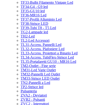
TF33-Bulbi Filamento Vintage Led
TF34-G4 - G9 led
TF35-GU10 led
TF36-MR16 Led
TF37-Profili Alluminio Led
TF38-Strisce LED
TF39-Tubi T8 - T5 Led
TG2-Lampade led
TH2-Led
TL2-Led Accessori
TL31-Access. Pannelli Led
TL32-Access. Plafoniere Led
TL33-Access. Proiettori a Binario Led
TL34-Access. TubiFlex-Strisce Led
TL35-Portafaretti GU10 - MR16 Led
TM2-Outlet - Fine serie
TM31-Led Varie Outlet
TM32-Pannelli Led Outlet
TM33-Strisce LED Outlet
TN2-Pannelli a Led
TP2-Strisce led
Pulsanteria
ZVA2 - Deviatori
ZVB2 - Pulsanti
ZVC2 - Interruttori