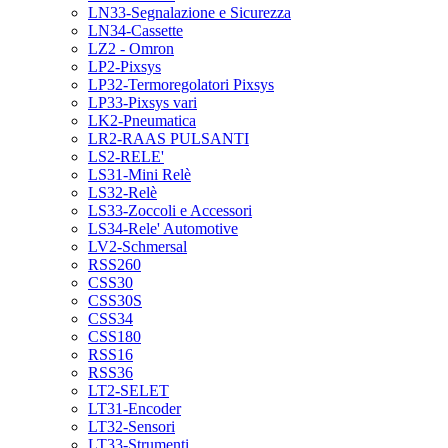
LN33-Segnalazione e Sicurezza
LN34-Cassette
LZ2 - Omron
LP2-Pixsys
LP32-Termoregolatori Pixsys
LP33-Pixsys vari
LK2-Pneumatica
LR2-RAAS PULSANTI
LS2-RELE'
LS31-Mini Relè
LS32-Relè
LS33-Zoccoli e Accessori
LS34-Rele' Automotive
LV2-Schmersal
RSS260
CSS30
CSS30S
CSS34
CSS180
RSS16
RSS36
LT2-SELET
LT31-Encoder
LT32-Sensori
LT33-Strumenti