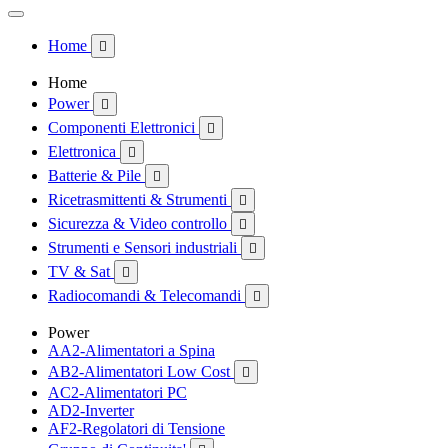
Home

Home
Power

Componenti Elettronici

Elettronica

Batterie & Pile

Ricetrasmittenti & Strumenti

Sicurezza & Video controllo

Strumenti e Sensori industriali

TV & Sat

Radiocomandi & Telecomandi

Power
AA2-Alimentatori a Spina
AB2-Alimentatori Low Cost

AC2-Alimentatori PC
AD2-Inverter
AF2-Regolatori di Tensione