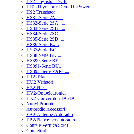
HP2-Thyristor - SCR
HR2-Thyristor e Diodi Hi-Power
HS2-Transistor
HS31-Serie 2N .....
HS32-Serie 2SA .....
HS33-Serie 2SB .....
HS34-Serie 2SC .....
HS35-Serie 2SD .....
HS36-Serie B.....
HS37-Serie BC .....
HS38-Serie BD....
HS390-Serie BF .....
HS391-Serie BU....
HS392-Serie VARI.....
HT2-Triac
HU2-Varistori
HZ2-NTC
HV2-Optoelettronici
HX2-Convertitori DC/DC
Nuovi Prodotti
Autoradio Accessori
EA2-Antenne Autoradio
EB2-Plance per autoradio
Conta e Verifica Soldi
Connettori