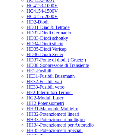
HC4152-400V
HC4153-1000V
HC4154-1500V
HC4155-2000V
HD2-Diodi
HD31-Diac & Tetrode
HD32-Diodi Germanio
HD33-Diodi schottky
HD34-Diodi silicio
HD35-Diodi Varicap
HD36-Diodi Zener
HD37-Ponte di diodi ( Graetz )
HD38-Soppressore di Transiente
HE2-Fusibili
HE31-Fusibili Bussmann
HE32-Fusibili vari
HE33-Fusibili vetro
HF2-Interruttori Termici
HG2-Moduli Laser
HH2-Potenziometri
HH31-Manopole Multigiro
HH32-Potenziometri lineari
HH33-Potenziometri multigiro
HH34-Potenziometri per Autoradio
HH35-Potenziometri Speciali