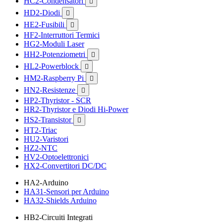
HC2-Condensatori

HD2-Diodi

HE2-Fusibili

HF2-Interruttori Termici
HG2-Moduli Laser
HH2-Potenziometri

HL2-Powerblock

HM2-Raspberry Pi

HN2-Resistenze

HP2-Thyristor - SCR
HR2-Thyristor e Diodi Hi-Power
HS2-Transistor

HT2-Triac
HU2-Varistori
HZ2-NTC
HV2-Optoelettronici
HX2-Convertitori DC/DC
HA2-Arduino
HA31-Sensori per Arduino
HA32-Shields Arduino
HB2-Circuiti Integrati