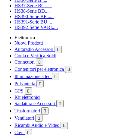
HS36-Serie B.....
HS37-Serie BC .....
HS38-Serie BD....
HS390-Serie BF .....
HS391-Serie BU....
HS392-Serie VARI.....
Elettronica
Nuovi Prodotti
Autoradio Accessori

Conta e Verifica Soldi
Connettori

Contenitori per elettronica

Illuminazione a led

Pulsanteria

GPS

Kit elettronici
Saldatura e Accessori

Trasformatori

Ventilatori

Ricambi Audio e Video

Cavi
