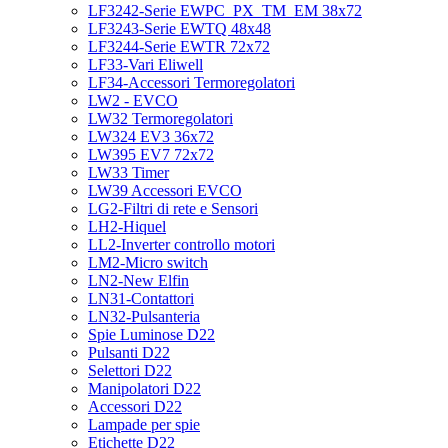
LF3242-Serie EWPC_PX_TM_EM 38x72
LF3243-Serie EWTQ 48x48
LF3244-Serie EWTR 72x72
LF33-Vari Eliwell
LF34-Accessori Termoregolatori
LW2 - EVCO
LW32 Termoregolatori
LW324 EV3 36x72
LW395 EV7 72x72
LW33 Timer
LW39 Accessori EVCO
LG2-Filtri di rete e Sensori
LH2-Hiquel
LL2-Inverter controllo motori
LM2-Micro switch
LN2-New Elfin
LN31-Contattori
LN32-Pulsanteria
Spie Luminose D22
Pulsanti D22
Selettori D22
Manipolatori D22
Accessori D22
Lampade per spie
Etichette D22