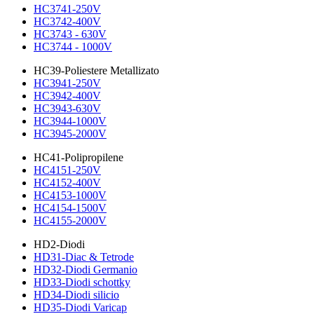
HC3741-250V
HC3742-400V
HC3743 - 630V
HC3744 - 1000V
HC39-Poliestere Metallizato
HC3941-250V
HC3942-400V
HC3943-630V
HC3944-1000V
HC3945-2000V
HC41-Polipropilene
HC4151-250V
HC4152-400V
HC4153-1000V
HC4154-1500V
HC4155-2000V
HD2-Diodi
HD31-Diac & Tetrode
HD32-Diodi Germanio
HD33-Diodi schottky
HD34-Diodi silicio
HD35-Diodi Varicap