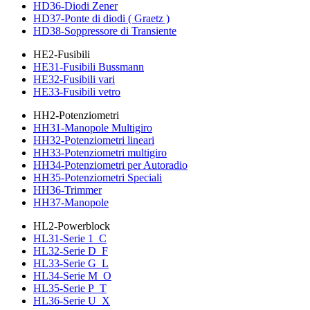
HD36-Diodi Zener
HD37-Ponte di diodi ( Graetz )
HD38-Soppressore di Transiente
HE2-Fusibili
HE31-Fusibili Bussmann
HE32-Fusibili vari
HE33-Fusibili vetro
HH2-Potenziometri
HH31-Manopole Multigiro
HH32-Potenziometri lineari
HH33-Potenziometri multigiro
HH34-Potenziometri per Autoradio
HH35-Potenziometri Speciali
HH36-Trimmer
HH37-Manopole
HL2-Powerblock
HL31-Serie 1_C
HL32-Serie D_F
HL33-Serie G_L
HL34-Serie M_O
HL35-Serie P_T
HL36-Serie U_X