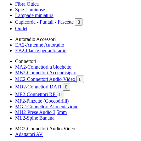
Fibra Ottica
Spie Luminose
Lampade miniatura
Capicorda - Puntali - Fascette

Outlet
Autoradio Accessori
EA2-Antenne Autoradio
EB2-Plance per autoradio
Connettori
MA2-Connettori a blochetto
MB2-Connettori Accendisigari
MC2-Connettori Audio-Video

MD2-Connettori DATI

ME2-Connettori RF

MF2-Pinzette (Coccodrilli)
MG2-Connettori Alimentazione
MH2-Prese Audio 3,5mm
ML2-Spine Banana
MC2-Connettori Audio-Video
Adattatori AV