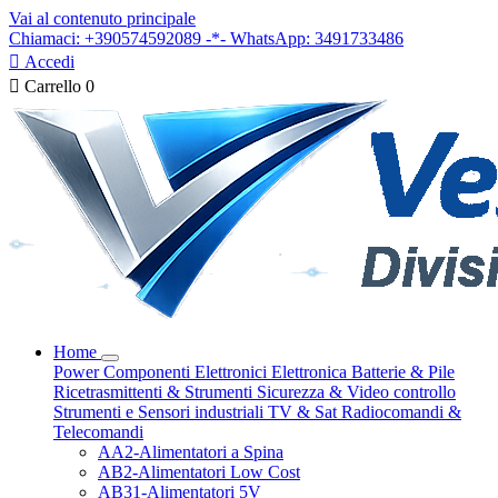
Vai al contenuto principale
Chiamaci: +390574592089 -*- WhatsApp: 3491733486

Accedi

Carrello
0
Home
Power
Componenti Elettronici
Elettronica
Batterie & Pile
Ricetrasmittenti & Strumenti
Sicurezza & Video controllo
Strumenti e Sensori industriali
TV & Sat
Radiocomandi &
Telecomandi
AA2-Alimentatori a Spina
AB2-Alimentatori Low Cost
AB31-Alimentatori 5V