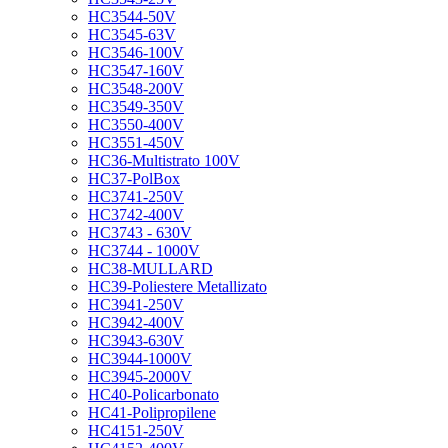
HC3544-50V
HC3545-63V
HC3546-100V
HC3547-160V
HC3548-200V
HC3549-350V
HC3550-400V
HC3551-450V
HC36-Multistrato 100V
HC37-PolBox
HC3741-250V
HC3742-400V
HC3743 - 630V
HC3744 - 1000V
HC38-MULLARD
HC39-Poliestere Metallizato
HC3941-250V
HC3942-400V
HC3943-630V
HC3944-1000V
HC3945-2000V
HC40-Policarbonato
HC41-Polipropilene
HC4151-250V