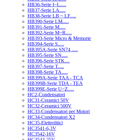
HB36-Serie I~L.....
HB37-Serie LA.....
HB38-Serie LB ~ LF.....
HB390-Serie LM.....
HB391-Serie M.....
HB392-Serie M~R.....
HB393-Serie Micro & Memorie
HB394-Serie S.....
HB395A-Serie SN74 .....
HB395-Serie SN.....
HB396-Serie STK....
HB397-Serie T.....
HB398-Serie TA.....
HB399A-Serie TAA - TCA
HB399B-Serie TDA - TEA
HB399E-Serie U~Z.....
HC2-Condensatori
HC31-Ceramici 50V
HC32-Ceramici 500V
HC33-Condensatori per Motori
HC34-Condensatori X2
HC35-Elettrolitici
HC3541-6,3V
HC3542-16V
HC3543-25V