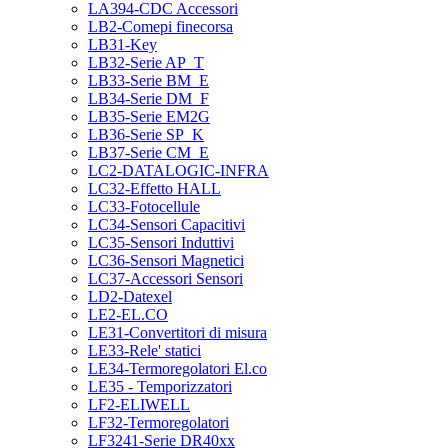
LA394-CDC Accessori
LB2-Comepi finecorsa
LB31-Key
LB32-Serie AP_T
LB33-Serie BM_E
LB34-Serie DM_F
LB35-Serie EM2G
LB36-Serie SP_K
LB37-Serie CM_E
LC2-DATALOGIC-INFRA
LC32-Effetto HALL
LC33-Fotocellule
LC34-Sensori Capacitivi
LC35-Sensori Induttivi
LC36-Sensori Magnetici
LC37-Accessori Sensori
LD2-Datexel
LE2-EL.CO
LE31-Convertitori di misura
LE33-Rele' statici
LE34-Termoregolatori El.co
LE35 - Temporizzatori
LF2-ELIWELL
LF32-Termoregolatori
LF3241-Serie DR40xx