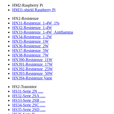
HM2-Raspberry Pi
HM31-shield Raspberry Pi
HN2-Resistenze
HN31-Resistenze_1-4W_1%
HN32-Resistenze_1-4W
HN33-Resistenze_1-4W_Antifiamma
HN34-Resistenze_1-2W
HN35-Resistenze_1W
HN36-Resistenze_2W
HN37-Resistenze_5W
HN38-Resistenze_7W
HN390-Resistenze_11W
HN391-Resistenze_17W
HN392-Resistenze_25W
HN393-Resistenze_50W
HN394-Resistenze Varie
HS2-Transistor
HS31-Serie 2N .....
HS32-Serie 2SA .....
HS33-Serie 2SB .....
HS34-Serie 2SC .....
HS35-Serie 2SD .....