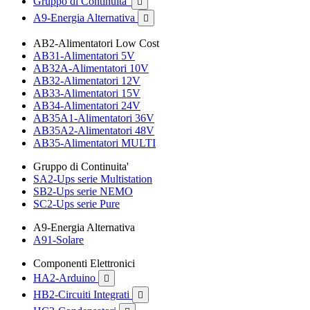
Gruppo di Continuita'

A9-Energia Alternativa

AB2-Alimentatori Low Cost
AB31-Alimentatori 5V
AB32A-Alimentatori 10V
AB32-Alimentatori 12V
AB33-Alimentatori 15V
AB34-Alimentatori 24V
AB35A1-Alimentatori 36V
AB35A2-Alimentatori 48V
AB35-Alimentatori MULTI
Gruppo di Continuita'
SA2-Ups serie Multistation
SB2-Ups serie NEMO
SC2-Ups serie Pure
A9-Energia Alternativa
A91-Solare
Componenti Elettronici
HA2-Arduino

HB2-Circuiti Integrati
