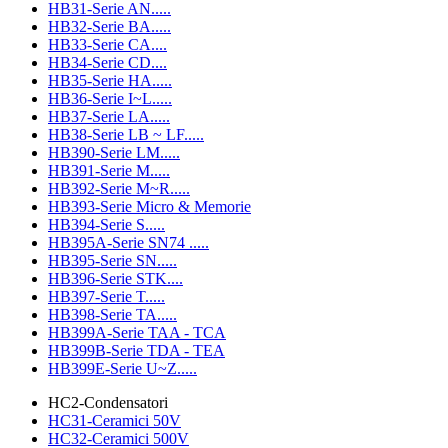
HB31-Serie AN.....
HB32-Serie BA.....
HB33-Serie CA....
HB34-Serie CD....
HB35-Serie HA.....
HB36-Serie I~L.....
HB37-Serie LA.....
HB38-Serie LB ~ LF.....
HB390-Serie LM.....
HB391-Serie M.....
HB392-Serie M~R.....
HB393-Serie Micro & Memorie
HB394-Serie S.....
HB395A-Serie SN74 .....
HB395-Serie SN.....
HB396-Serie STK....
HB397-Serie T.....
HB398-Serie TA.....
HB399A-Serie TAA - TCA
HB399B-Serie TDA - TEA
HB399E-Serie U~Z.....
HC2-Condensatori
HC31-Ceramici 50V
HC32-Ceramici 500V