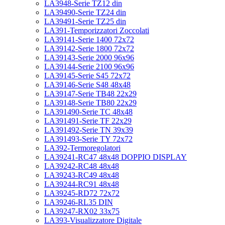
LA3948-Serie TZ12 din
LA39490-Serie TZ24 din
LA39491-Serie TZ25 din
LA391-Temporizzatori Zoccolati
LA39141-Serie 1400 72x72
LA39142-Serie 1800 72x72
LA39143-Serie 2000 96x96
LA39144-Serie 2100 96x96
LA39145-Serie S45 72x72
LA39146-Serie S48 48x48
LA39147-Serie TB48 22x29
LA39148-Serie TB80 22x29
LA391490-Serie TC 48x48
LA391491-Serie TF 22x29
LA391492-Serie TN 39x39
LA391493-Serie TY 72x72
LA392-Termoregolatori
LA39241-RC47 48x48 DOPPIO DISPLAY
LA39242-RC48 48x48
LA39243-RC49 48x48
LA39244-RC91 48x48
LA39245-RD72 72x72
LA39246-RL35 DIN
LA39247-RX02 33x75
LA393-Visualizzatore Digitale