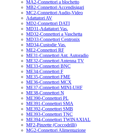
MA2-Connettori a blochetto
MB2-Connettori Accendisigari
MC2-Connettori Audio-Video
Adattatori AV
MD2-Connettori DATI
MD31-Adattatori Vas.
MD32-Connettori a Vaschetta
MD33-Connettori Centronix
MD34-Custodie Vas.
ME2-Connettori RF
ME31-Connettori Ant. Autoradio
ME32-Connettori Antenna TV
ME33-Connettori BNC
ME34-Connettori F
ME35-Connettori FME
ME36-Connettori MCX
ME37-Connettori MINI-UHF
ME38-Connettori N
ME390-Connettori PL
ME391-Connettori SMA
ME392-Connettori SMB
ME393-Connettori TNC
ME394-Connettori TWINAXIAL
MF2-Pinzette (Coccodrilli)
MG2-Connettori Alimentazione