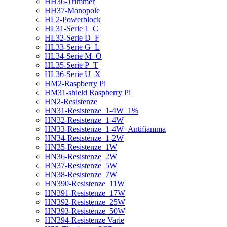
HH36-Trimmer
HH37-Manopole
HL2-Powerblock
HL31-Serie 1_C
HL32-Serie D_F
HL33-Serie G_L
HL34-Serie M_O
HL35-Serie P_T
HL36-Serie U_X
HM2-Raspberry Pi
HM31-shield Raspberry Pi
HN2-Resistenze
HN31-Resistenze_1-4W_1%
HN32-Resistenze_1-4W
HN33-Resistenze_1-4W_Antifiamma
HN34-Resistenze_1-2W
HN35-Resistenze_1W
HN36-Resistenze_2W
HN37-Resistenze_5W
HN38-Resistenze_7W
HN390-Resistenze_11W
HN391-Resistenze_17W
HN392-Resistenze_25W
HN393-Resistenze_50W
HN394-Resistenze Varie