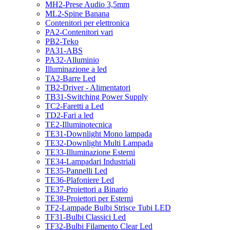
MH2-Prese Audio 3,5mm
ML2-Spine Banana
Contenitori per elettronica
PA2-Contenitori vari
PB2-Teko
PA31-ABS
PA32-Alluminio
Illuminazione a led
TA2-Barre Led
TB2-Driver - Alimentatori
TB31-Switching Power Supply
TC2-Faretti a Led
TD2-Fari a led
TE2-Illuminotecnica
TE31-Downlight Mono lampada
TE32-Downlight Multi Lampada
TE33-Illuminazione Esterni
TE34-Lampadari Industriali
TE35-Pannelli Led
TE36-Plafoniere Led
TE37-Proiettori a Binario
TE38-Proiettori per Esterni
TF2-Lampade Bulbi Strisce Tubi LED
TF31-Bulbi Classici Led
TF32-Bulbi Filamento Clear Led