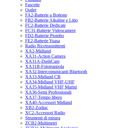
Fascette
Outlet
FA2-Batterie a Bottone
FB2-Batterie Alkaline e Litio
FC2-Batterie Dedicate
FC31-Batterie Videocamere
FD2-Batterie Piombo
FE2-Batterie Yuasa
Radio Ricetrasmittenti
XA2-Midland
XA31-Action Camera
XA31A-DashCam
XA31B-Fototrappola
XA32-Intercomunicanti Bluetooth
XA33-Midland CB
XA34-Midland VHF-UHF
XA35-Midland VHF Marini
XA36-Semi Professionali
XA37-Tempo libero
XA40-Accessori Midland
XB2-Zodiac
XC2-Accessori Radio
Strumenti di misura
ZCB2-Multimetri