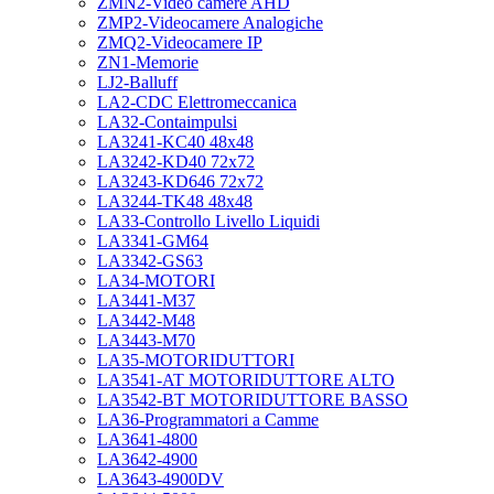
ZMN2-Video camere AHD
ZMP2-Videocamere Analogiche
ZMQ2-Videocamere IP
ZN1-Memorie
LJ2-Balluff
LA2-CDC Elettromeccanica
LA32-Contaimpulsi
LA3241-KC40 48x48
LA3242-KD40 72x72
LA3243-KD646 72x72
LA3244-TK48 48x48
LA33-Controllo Livello Liquidi
LA3341-GM64
LA3342-GS63
LA34-MOTORI
LA3441-M37
LA3442-M48
LA3443-M70
LA35-MOTORIDUTTORI
LA3541-AT MOTORIDUTTORE ALTO
LA3542-BT MOTORIDUTTORE BASSO
LA36-Programmatori a Camme
LA3641-4800
LA3642-4900
LA3643-4900DV