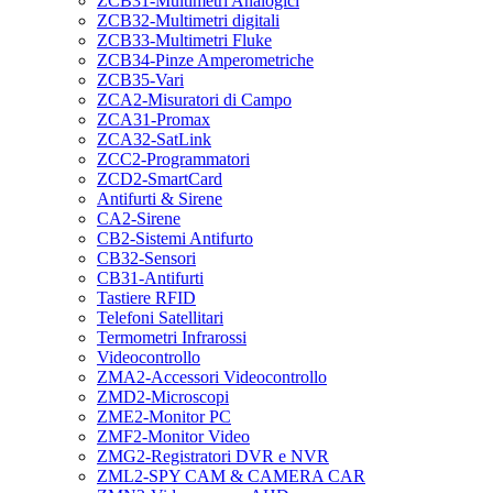
ZCB31-Multimetri Analogici
ZCB32-Multimetri digitali
ZCB33-Multimetri Fluke
ZCB34-Pinze Amperometriche
ZCB35-Vari
ZCA2-Misuratori di Campo
ZCA31-Promax
ZCA32-SatLink
ZCC2-Programmatori
ZCD2-SmartCard
Antifurti & Sirene
CA2-Sirene
CB2-Sistemi Antifurto
CB32-Sensori
CB31-Antifurti
Tastiere RFID
Telefoni Satellitari
Termometri Infrarossi
Videocontrollo
ZMA2-Accessori Videocontrollo
ZMD2-Microscopi
ZME2-Monitor PC
ZMF2-Monitor Video
ZMG2-Registratori DVR e NVR
ZML2-SPY CAM & CAMERA CAR