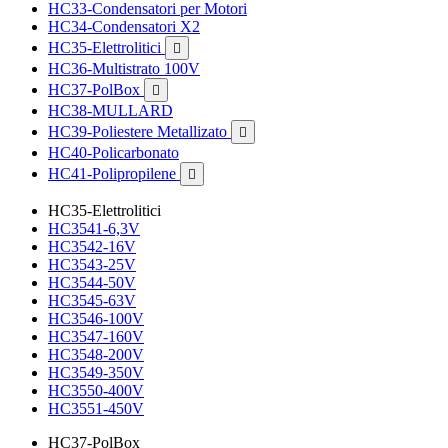
HC33-Condensatori per Motori
HC34-Condensatori X2
HC35-Elettrolitici

HC36-Multistrato 100V
HC37-PolBox

HC38-MULLARD
HC39-Poliestere Metallizato

HC40-Policarbonato
HC41-Polipropilene

HC35-Elettrolitici
HC3541-6,3V
HC3542-16V
HC3543-25V
HC3544-50V
HC3545-63V
HC3546-100V
HC3547-160V
HC3548-200V
HC3549-350V
HC3550-400V
HC3551-450V
HC37-PolBox