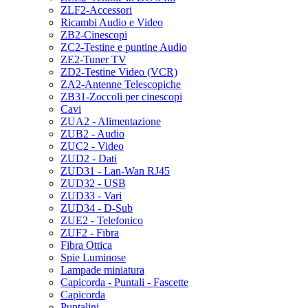
ZLF2-Accessori
Ricambi Audio e Video
ZB2-Cinescopi
ZC2-Testine e puntine Audio
ZE2-Tuner TV
ZD2-Testine Video (VCR)
ZA2-Antenne Telescopiche
ZB31-Zoccoli per cinescopi
Cavi
ZUA2 - Alimentazione
ZUB2 - Audio
ZUC2 - Video
ZUD2 - Dati
ZUD31 - Lan-Wan RJ45
ZUD32 - USB
ZUD33 - Vari
ZUD34 - D-Sub
ZUE2 - Telefonico
ZUF2 - Fibra
Fibra Ottica
Spie Luminose
Lampade miniatura
Capicorda - Puntali - Fascette
Capicorda
Puntalini