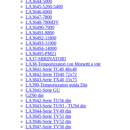
LA3644-5000
LA3645-5200-5400
LA3646-6000
LA3647-7800
LA3648-7800DV
LA36490-7900
LA36491-8800
LA36492-11800
LA36493-11900
LA36494-14000
LA36495-PM21
LA37-SBRINATORI
LA38-Temporizzatori con Morsetti a vite
LA3841-Serie TC40 48x48
LA3842-Serie TD40 72x72
LA3843-Serie TX40 33x75
LA390-Temporizzatori guida Din
LA3941-Serie GU
GZ90 din
LA3942-Serie TU56 din
LA3943-Serie TU93 - TU94 din
LA3944-Serie TV49 din
LA3945-Serie TV51 din
LA3946-Serie TV52 din
LA3947-Serie TV56 din