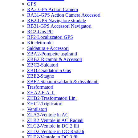
GPS
RA2-GPS Action Camera
RA31-GPS Action Camera Accessori
RB2-GPS Navigatore stradale
RB31-GPS Accessori Navigatori
RC2-Gps PC
RF2-Localizzatori GPS
Kit elettronici
Saldatura e Accessori
ZBA2-Pompette aspiranti
ZBB2-Ricambi & Accessori
ZBC2-Saldatori
ZBD2-Saldatori a Gas
ZBE2-Stagno
ZBF2-Stazioni saldanti & dissaldanti
Trasformatori
ZHA2-E.A.T.
ZHB2-Trasformatori Lin.
ZHC2-Triplicatori
Ventilatori
ZLA2-Ventole in AC
ZLB2-Ventole in AC Radiali
ZLC2-Ventole in DC 2 fili
ZLD2-Ventole in DC Radiali
ZLE2-Ventole in DC 3 fili