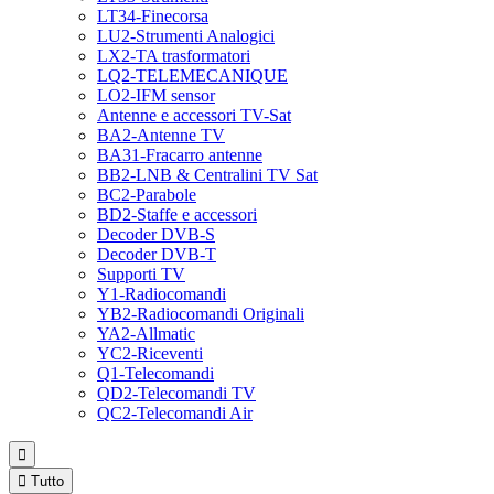
LT34-Finecorsa
LU2-Strumenti Analogici
LX2-TA trasformatori
LQ2-TELEMECANIQUE
LO2-IFM sensor
Antenne e accessori TV-Sat
BA2-Antenne TV
BA31-Fracarro antenne
BB2-LNB & Centralini TV Sat
BC2-Parabole
BD2-Staffe e accessori
Decoder DVB-S
Decoder DVB-T
Supporti TV
Y1-Radiocomandi
YB2-Radiocomandi Originali
YA2-Allmatic
YC2-Riceventi
Q1-Telecomandi
QD2-Telecomandi TV
QC2-Telecomandi Air


Tutto