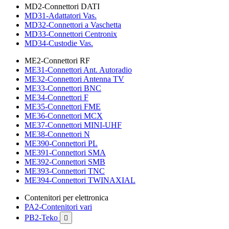
MD2-Connettori DATI
MD31-Adattatori Vas.
MD32-Connettori a Vaschetta
MD33-Connettori Centronix
MD34-Custodie Vas.
ME2-Connettori RF
ME31-Connettori Ant. Autoradio
ME32-Connettori Antenna TV
ME33-Connettori BNC
ME34-Connettori F
ME35-Connettori FME
ME36-Connettori MCX
ME37-Connettori MINI-UHF
ME38-Connettori N
ME390-Connettori PL
ME391-Connettori SMA
ME392-Connettori SMB
ME393-Connettori TNC
ME394-Connettori TWINAXIAL
Contenitori per elettronica
PA2-Contenitori vari
PB2-Teko
