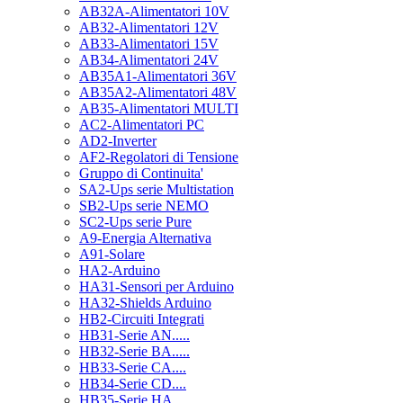
AB32A-Alimentatori 10V
AB32-Alimentatori 12V
AB33-Alimentatori 15V
AB34-Alimentatori 24V
AB35A1-Alimentatori 36V
AB35A2-Alimentatori 48V
AB35-Alimentatori MULTI
AC2-Alimentatori PC
AD2-Inverter
AF2-Regolatori di Tensione
Gruppo di Continuita'
SA2-Ups serie Multistation
SB2-Ups serie NEMO
SC2-Ups serie Pure
A9-Energia Alternativa
A91-Solare
HA2-Arduino
HA31-Sensori per Arduino
HA32-Shields Arduino
HB2-Circuiti Integrati
HB31-Serie AN.....
HB32-Serie BA.....
HB33-Serie CA....
HB34-Serie CD....
HB35-Serie HA.....