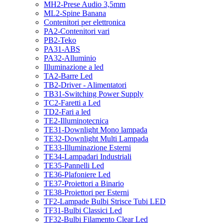
MH2-Prese Audio 3,5mm
ML2-Spine Banana
Contenitori per elettronica
PA2-Contenitori vari
PB2-Teko
PA31-ABS
PA32-Alluminio
Illuminazione a led
TA2-Barre Led
TB2-Driver - Alimentatori
TB31-Switching Power Supply
TC2-Faretti a Led
TD2-Fari a led
TE2-Illuminotecnica
TE31-Downlight Mono lampada
TE32-Downlight Multi Lampada
TE33-Illuminazione Esterni
TE34-Lampadari Industriali
TE35-Pannelli Led
TE36-Plafoniere Led
TE37-Proiettori a Binario
TE38-Proiettori per Esterni
TF2-Lampade Bulbi Strisce Tubi LED
TF31-Bulbi Classici Led
TF32-Bulbi Filamento Clear Led