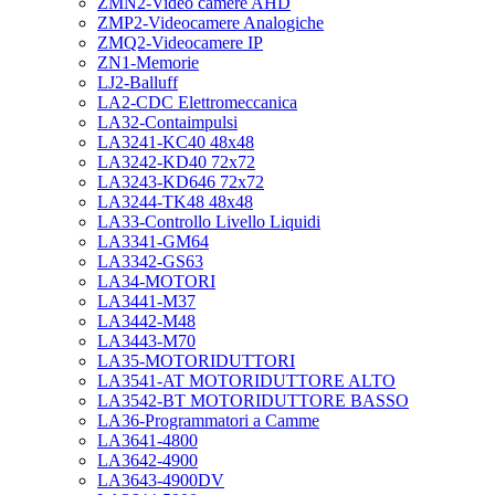
ZMN2-Video camere AHD
ZMP2-Videocamere Analogiche
ZMQ2-Videocamere IP
ZN1-Memorie
LJ2-Balluff
LA2-CDC Elettromeccanica
LA32-Contaimpulsi
LA3241-KC40 48x48
LA3242-KD40 72x72
LA3243-KD646 72x72
LA3244-TK48 48x48
LA33-Controllo Livello Liquidi
LA3341-GM64
LA3342-GS63
LA34-MOTORI
LA3441-M37
LA3442-M48
LA3443-M70
LA35-MOTORIDUTTORI
LA3541-AT MOTORIDUTTORE ALTO
LA3542-BT MOTORIDUTTORE BASSO
LA36-Programmatori a Camme
LA3641-4800
LA3642-4900
LA3643-4900DV