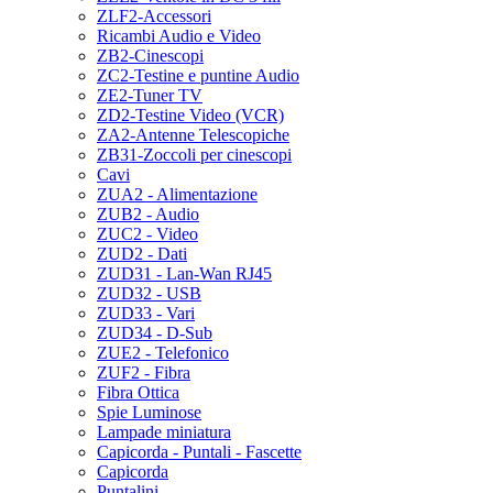
ZLF2-Accessori
Ricambi Audio e Video
ZB2-Cinescopi
ZC2-Testine e puntine Audio
ZE2-Tuner TV
ZD2-Testine Video (VCR)
ZA2-Antenne Telescopiche
ZB31-Zoccoli per cinescopi
Cavi
ZUA2 - Alimentazione
ZUB2 - Audio
ZUC2 - Video
ZUD2 - Dati
ZUD31 - Lan-Wan RJ45
ZUD32 - USB
ZUD33 - Vari
ZUD34 - D-Sub
ZUE2 - Telefonico
ZUF2 - Fibra
Fibra Ottica
Spie Luminose
Lampade miniatura
Capicorda - Puntali - Fascette
Capicorda
Puntalini