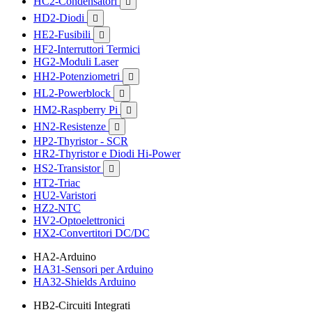
HC2-Condensatori

HD2-Diodi

HE2-Fusibili

HF2-Interruttori Termici
HG2-Moduli Laser
HH2-Potenziometri

HL2-Powerblock

HM2-Raspberry Pi

HN2-Resistenze

HP2-Thyristor - SCR
HR2-Thyristor e Diodi Hi-Power
HS2-Transistor

HT2-Triac
HU2-Varistori
HZ2-NTC
HV2-Optoelettronici
HX2-Convertitori DC/DC
HA2-Arduino
HA31-Sensori per Arduino
HA32-Shields Arduino
HB2-Circuiti Integrati