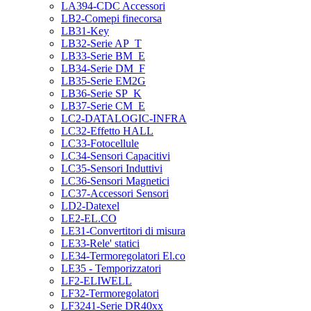
LA394-CDC Accessori
LB2-Comepi finecorsa
LB31-Key
LB32-Serie AP_T
LB33-Serie BM_E
LB34-Serie DM_F
LB35-Serie EM2G
LB36-Serie SP_K
LB37-Serie CM_E
LC2-DATALOGIC-INFRA
LC32-Effetto HALL
LC33-Fotocellule
LC34-Sensori Capacitivi
LC35-Sensori Induttivi
LC36-Sensori Magnetici
LC37-Accessori Sensori
LD2-Datexel
LE2-EL.CO
LE31-Convertitori di misura
LE33-Rele' statici
LE34-Termoregolatori El.co
LE35 - Temporizzatori
LF2-ELIWELL
LF32-Termoregolatori
LF3241-Serie DR40xx