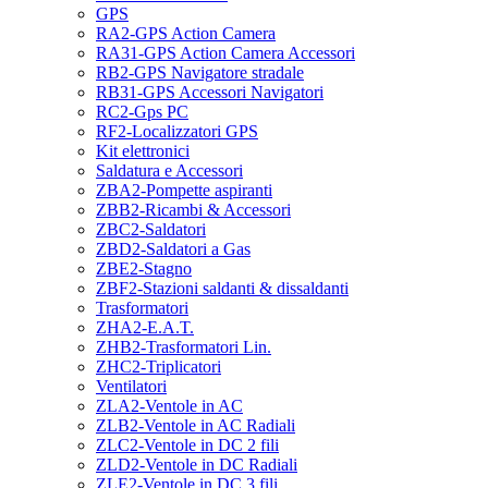
GPS
RA2-GPS Action Camera
RA31-GPS Action Camera Accessori
RB2-GPS Navigatore stradale
RB31-GPS Accessori Navigatori
RC2-Gps PC
RF2-Localizzatori GPS
Kit elettronici
Saldatura e Accessori
ZBA2-Pompette aspiranti
ZBB2-Ricambi & Accessori
ZBC2-Saldatori
ZBD2-Saldatori a Gas
ZBE2-Stagno
ZBF2-Stazioni saldanti & dissaldanti
Trasformatori
ZHA2-E.A.T.
ZHB2-Trasformatori Lin.
ZHC2-Triplicatori
Ventilatori
ZLA2-Ventole in AC
ZLB2-Ventole in AC Radiali
ZLC2-Ventole in DC 2 fili
ZLD2-Ventole in DC Radiali
ZLE2-Ventole in DC 3 fili