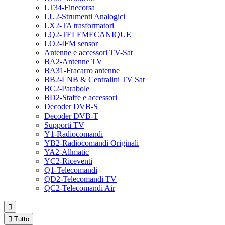
LT34-Finecorsa
LU2-Strumenti Analogici
LX2-TA trasformatori
LQ2-TELEMECANIQUE
LO2-IFM sensor
Antenne e accessori TV-Sat
BA2-Antenne TV
BA31-Fracarro antenne
BB2-LNB & Centralini TV Sat
BC2-Parabole
BD2-Staffe e accessori
Decoder DVB-S
Decoder DVB-T
Supporti TV
Y1-Radiocomandi
YB2-Radiocomandi Originali
YA2-Allmatic
YC2-Riceventi
Q1-Telecomandi
QD2-Telecomandi TV
QC2-Telecomandi Air


Tutto