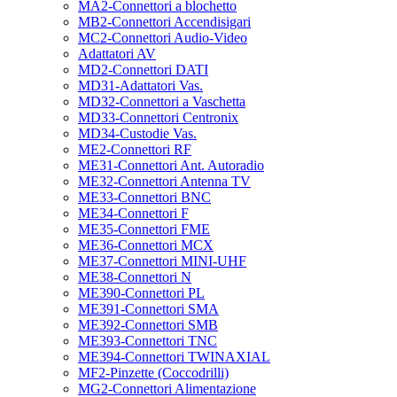
MA2-Connettori a blochetto
MB2-Connettori Accendisigari
MC2-Connettori Audio-Video
Adattatori AV
MD2-Connettori DATI
MD31-Adattatori Vas.
MD32-Connettori a Vaschetta
MD33-Connettori Centronix
MD34-Custodie Vas.
ME2-Connettori RF
ME31-Connettori Ant. Autoradio
ME32-Connettori Antenna TV
ME33-Connettori BNC
ME34-Connettori F
ME35-Connettori FME
ME36-Connettori MCX
ME37-Connettori MINI-UHF
ME38-Connettori N
ME390-Connettori PL
ME391-Connettori SMA
ME392-Connettori SMB
ME393-Connettori TNC
ME394-Connettori TWINAXIAL
MF2-Pinzette (Coccodrilli)
MG2-Connettori Alimentazione