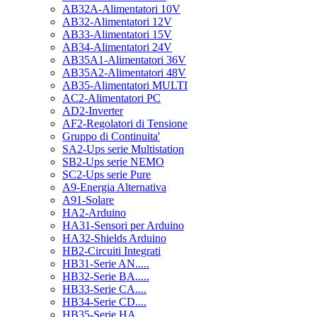
AB32A-Alimentatori 10V
AB32-Alimentatori 12V
AB33-Alimentatori 15V
AB34-Alimentatori 24V
AB35A1-Alimentatori 36V
AB35A2-Alimentatori 48V
AB35-Alimentatori MULTI
AC2-Alimentatori PC
AD2-Inverter
AF2-Regolatori di Tensione
Gruppo di Continuita'
SA2-Ups serie Multistation
SB2-Ups serie NEMO
SC2-Ups serie Pure
A9-Energia Alternativa
A91-Solare
HA2-Arduino
HA31-Sensori per Arduino
HA32-Shields Arduino
HB2-Circuiti Integrati
HB31-Serie AN.....
HB32-Serie BA.....
HB33-Serie CA....
HB34-Serie CD....
HB35-Serie HA.....