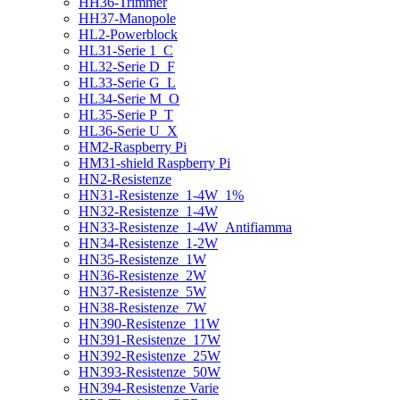
HH36-Trimmer
HH37-Manopole
HL2-Powerblock
HL31-Serie 1_C
HL32-Serie D_F
HL33-Serie G_L
HL34-Serie M_O
HL35-Serie P_T
HL36-Serie U_X
HM2-Raspberry Pi
HM31-shield Raspberry Pi
HN2-Resistenze
HN31-Resistenze_1-4W_1%
HN32-Resistenze_1-4W
HN33-Resistenze_1-4W_Antifiamma
HN34-Resistenze_1-2W
HN35-Resistenze_1W
HN36-Resistenze_2W
HN37-Resistenze_5W
HN38-Resistenze_7W
HN390-Resistenze_11W
HN391-Resistenze_17W
HN392-Resistenze_25W
HN393-Resistenze_50W
HN394-Resistenze Varie