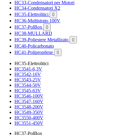
HC33-Condensatori per Motori
HC34-Condensatori X2
HC35-Elettrolitici

HC36-Multistrato 100V
HC37-PolBox

HC38-MULLARD
HC39-Poliestere Metallizato

HC40-Policarbonato
HC41-Polipropilene

HC35-Elettrolitici
HC3541-6,3V
HC3542-16V
HC3543-25V
HC3544-50V
HC3545-63V
HC3546-100V
HC3547-160V
HC3548-200V
HC3549-350V
HC3550-400V
HC3551-450V
HC37-PolBox