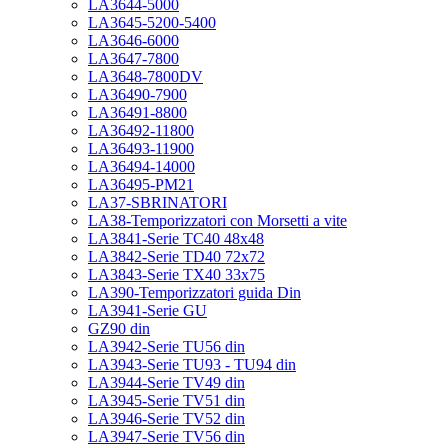
LA3644-5000
LA3645-5200-5400
LA3646-6000
LA3647-7800
LA3648-7800DV
LA36490-7900
LA36491-8800
LA36492-11800
LA36493-11900
LA36494-14000
LA36495-PM21
LA37-SBRINATORI
LA38-Temporizzatori con Morsetti a vite
LA3841-Serie TC40 48x48
LA3842-Serie TD40 72x72
LA3843-Serie TX40 33x75
LA390-Temporizzatori guida Din
LA3941-Serie GU
GZ90 din
LA3942-Serie TU56 din
LA3943-Serie TU93 - TU94 din
LA3944-Serie TV49 din
LA3945-Serie TV51 din
LA3946-Serie TV52 din
LA3947-Serie TV56 din