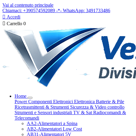
Vai al contenuto principale
Chiamaci: +390574592089 -*- WhatsApp: 3491733486

Accedi

Carrello
0
Home
Power
Componenti Elettronici
Elettronica
Batterie & Pile
Ricetrasmittenti & Strumenti
Sicurezza & Video controllo
Strumenti e Sensori industriali
TV & Sat
Radiocomandi &
Telecomandi
AA2-Alimentatori a Spina
AB2-Alimentatori Low Cost
AB31-Alimentatori 5V