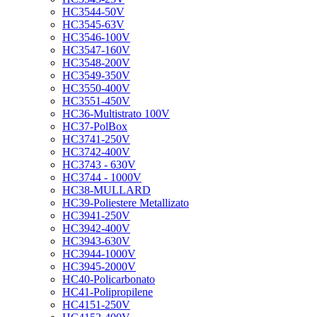
HC3544-50V
HC3545-63V
HC3546-100V
HC3547-160V
HC3548-200V
HC3549-350V
HC3550-400V
HC3551-450V
HC36-Multistrato 100V
HC37-PolBox
HC3741-250V
HC3742-400V
HC3743 - 630V
HC3744 - 1000V
HC38-MULLARD
HC39-Poliestere Metallizato
HC3941-250V
HC3942-400V
HC3943-630V
HC3944-1000V
HC3945-2000V
HC40-Policarbonato
HC41-Polipropilene
HC4151-250V