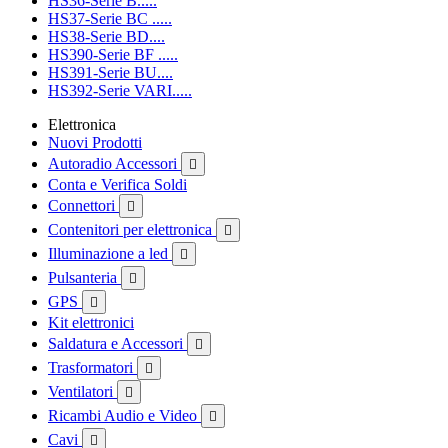
HS36-Serie B.....
HS37-Serie BC .....
HS38-Serie BD....
HS390-Serie BF .....
HS391-Serie BU....
HS392-Serie VARI.....
Elettronica
Nuovi Prodotti
Autoradio Accessori

Conta e Verifica Soldi
Connettori

Contenitori per elettronica

Illuminazione a led

Pulsanteria

GPS

Kit elettronici
Saldatura e Accessori

Trasformatori

Ventilatori

Ricambi Audio e Video

Cavi
