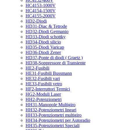
HC4152-400V
HC4153-1000V
HC4154-1500V
HC4155-2000V
HD2-Diodi
HD31-Diac & Tetrode
HD32-Diodi Germanio
HD33-Diodi schottky
HD34-Diodi silicio
HD35-Diodi Varicap
HD36-Diodi Zener
HD37-Ponte di diodi ( Graetz )
HD38-Soppressore di Transiente
HE2-Fusibili
HE31-Fusibili Bussmann
HE32-Fusibili vari
HE33-Fusibili vetro
HF2-Interruttori Termici
HG2-Moduli Laser
HH2-Potenziometri
HH31-Manopole Multigiro
HH32-Potenziometri lineari
HH33-Potenziometri multigiro
HH34-Potenziometri per Autoradio
HH35-Potenziometri Speciali