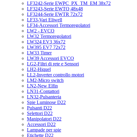
LF3242-Serie EWPC_PX_TM_EM 38x72
LF3243-Serie EWTQ 48x48
LF3244-Serie EWTR 72x72
LF33-Vari Eliwell
LF34-Accessori Termoregolatori
LW2 - EVCO
LW32 Termoregolatori
LW324 EV3 36x72
LW395 EV7 72x72
LW33 Timer
LW39 Accessori EVCO
LG2-Filtri di rete e Sensori
LH2-Hiquel
LL2-Inverter controllo motori
LM2-Micro switch
LN2-New Elfin
LN31-Contattori
LN32-Pulsanteria
Spie Luminose D22
Pulsanti D22
Selettori D22
Manipolatori D22
Accessori D22
Lampade per spie
Etichette D22