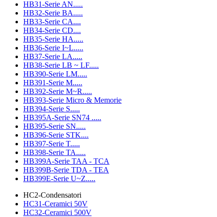
HB31-Serie AN.....
HB32-Serie BA.....
HB33-Serie CA....
HB34-Serie CD....
HB35-Serie HA.....
HB36-Serie I~L.....
HB37-Serie LA.....
HB38-Serie LB ~ LF.....
HB390-Serie LM.....
HB391-Serie M.....
HB392-Serie M~R.....
HB393-Serie Micro & Memorie
HB394-Serie S.....
HB395A-Serie SN74 .....
HB395-Serie SN.....
HB396-Serie STK....
HB397-Serie T.....
HB398-Serie TA.....
HB399A-Serie TAA - TCA
HB399B-Serie TDA - TEA
HB399E-Serie U~Z.....
HC2-Condensatori
HC31-Ceramici 50V
HC32-Ceramici 500V