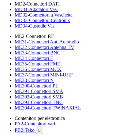
MD2-Connettori DATI
MD31-Adattatori Vas.
MD32-Connettori a Vaschetta
MD33-Connettori Centronix
MD34-Custodie Vas.
ME2-Connettori RF
ME31-Connettori Ant. Autoradio
ME32-Connettori Antenna TV
ME33-Connettori BNC
ME34-Connettori F
ME35-Connettori FME
ME36-Connettori MCX
ME37-Connettori MINI-UHF
ME38-Connettori N
ME390-Connettori PL
ME391-Connettori SMA
ME392-Connettori SMB
ME393-Connettori TNC
ME394-Connettori TWINAXIAL
Contenitori per elettronica
PA2-Contenitori vari
PB2-Teko
