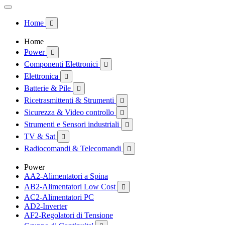
Home

Home
Power

Componenti Elettronici

Elettronica

Batterie & Pile

Ricetrasmittenti & Strumenti

Sicurezza & Video controllo

Strumenti e Sensori industriali

TV & Sat

Radiocomandi & Telecomandi

Power
AA2-Alimentatori a Spina
AB2-Alimentatori Low Cost

AC2-Alimentatori PC
AD2-Inverter
AF2-Regolatori di Tensione