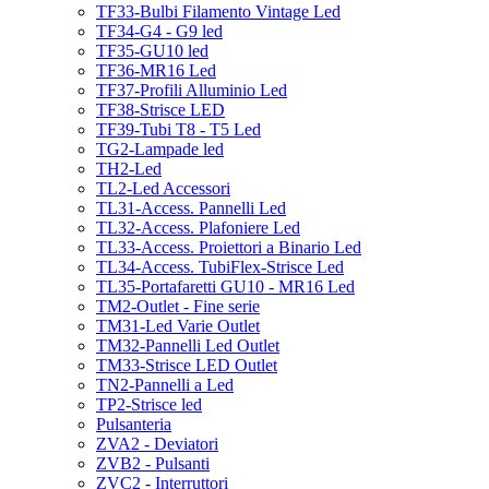
TF33-Bulbi Filamento Vintage Led
TF34-G4 - G9 led
TF35-GU10 led
TF36-MR16 Led
TF37-Profili Alluminio Led
TF38-Strisce LED
TF39-Tubi T8 - T5 Led
TG2-Lampade led
TH2-Led
TL2-Led Accessori
TL31-Access. Pannelli Led
TL32-Access. Plafoniere Led
TL33-Access. Proiettori a Binario Led
TL34-Access. TubiFlex-Strisce Led
TL35-Portafaretti GU10 - MR16 Led
TM2-Outlet - Fine serie
TM31-Led Varie Outlet
TM32-Pannelli Led Outlet
TM33-Strisce LED Outlet
TN2-Pannelli a Led
TP2-Strisce led
Pulsanteria
ZVA2 - Deviatori
ZVB2 - Pulsanti
ZVC2 - Interruttori