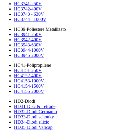
HC3741-250V
HC3742-400V
HC3743 - 630V
HC3744 - 1000V
HC39-Poliestere Metallizato
HC3941-250V
HC3942-400V
HC3943-630V
HC3944-1000V
HC3945-2000V
HC41-Polipropilene
HC4151-250V
HC4152-400V
HC4153-1000V
HC4154-1500V
HC4155-2000V
HD2-Diodi
HD31-Diac & Tetrode
HD32-Diodi Germanio
HD33-Diodi schottky
HD34-Diodi silicio
HD35-Diodi Varicap