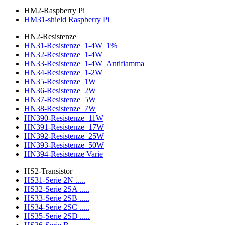
HM2-Raspberry Pi
HM31-shield Raspberry Pi
HN2-Resistenze
HN31-Resistenze_1-4W_1%
HN32-Resistenze_1-4W
HN33-Resistenze_1-4W_Antifiamma
HN34-Resistenze_1-2W
HN35-Resistenze_1W
HN36-Resistenze_2W
HN37-Resistenze_5W
HN38-Resistenze_7W
HN390-Resistenze_11W
HN391-Resistenze_17W
HN392-Resistenze_25W
HN393-Resistenze_50W
HN394-Resistenze Varie
HS2-Transistor
HS31-Serie 2N .....
HS32-Serie 2SA .....
HS33-Serie 2SB .....
HS34-Serie 2SC .....
HS35-Serie 2SD .....