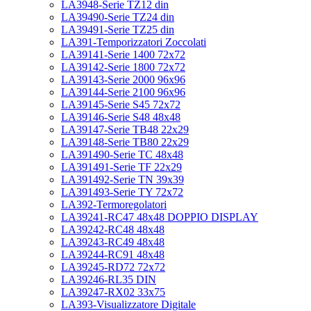
LA3948-Serie TZ12 din
LA39490-Serie TZ24 din
LA39491-Serie TZ25 din
LA391-Temporizzatori Zoccolati
LA39141-Serie 1400 72x72
LA39142-Serie 1800 72x72
LA39143-Serie 2000 96x96
LA39144-Serie 2100 96x96
LA39145-Serie S45 72x72
LA39146-Serie S48 48x48
LA39147-Serie TB48 22x29
LA39148-Serie TB80 22x29
LA391490-Serie TC 48x48
LA391491-Serie TF 22x29
LA391492-Serie TN 39x39
LA391493-Serie TY 72x72
LA392-Termoregolatori
LA39241-RC47 48x48 DOPPIO DISPLAY
LA39242-RC48 48x48
LA39243-RC49 48x48
LA39244-RC91 48x48
LA39245-RD72 72x72
LA39246-RL35 DIN
LA39247-RX02 33x75
LA393-Visualizzatore Digitale