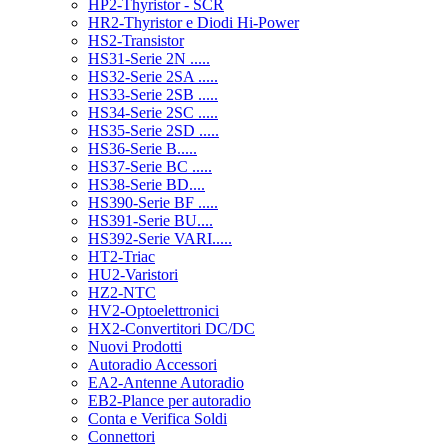
HP2-Thyristor - SCR
HR2-Thyristor e Diodi Hi-Power
HS2-Transistor
HS31-Serie 2N .....
HS32-Serie 2SA .....
HS33-Serie 2SB .....
HS34-Serie 2SC .....
HS35-Serie 2SD .....
HS36-Serie B.....
HS37-Serie BC .....
HS38-Serie BD....
HS390-Serie BF .....
HS391-Serie BU....
HS392-Serie VARI.....
HT2-Triac
HU2-Varistori
HZ2-NTC
HV2-Optoelettronici
HX2-Convertitori DC/DC
Nuovi Prodotti
Autoradio Accessori
EA2-Antenne Autoradio
EB2-Plance per autoradio
Conta e Verifica Soldi
Connettori