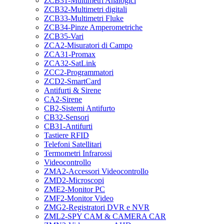
ZCB31-Multimetri Analogici
ZCB32-Multimetri digitali
ZCB33-Multimetri Fluke
ZCB34-Pinze Amperometriche
ZCB35-Vari
ZCA2-Misuratori di Campo
ZCA31-Promax
ZCA32-SatLink
ZCC2-Programmatori
ZCD2-SmartCard
Antifurti & Sirene
CA2-Sirene
CB2-Sistemi Antifurto
CB32-Sensori
CB31-Antifurti
Tastiere RFID
Telefoni Satellitari
Termometri Infrarossi
Videocontrollo
ZMA2-Accessori Videocontrollo
ZMD2-Microscopi
ZME2-Monitor PC
ZMF2-Monitor Video
ZMG2-Registratori DVR e NVR
ZML2-SPY CAM & CAMERA CAR