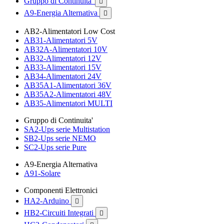
Gruppo di Continuita'

A9-Energia Alternativa

AB2-Alimentatori Low Cost
AB31-Alimentatori 5V
AB32A-Alimentatori 10V
AB32-Alimentatori 12V
AB33-Alimentatori 15V
AB34-Alimentatori 24V
AB35A1-Alimentatori 36V
AB35A2-Alimentatori 48V
AB35-Alimentatori MULTI
Gruppo di Continuita'
SA2-Ups serie Multistation
SB2-Ups serie NEMO
SC2-Ups serie Pure
A9-Energia Alternativa
A91-Solare
Componenti Elettronici
HA2-Arduino

HB2-Circuiti Integrati
