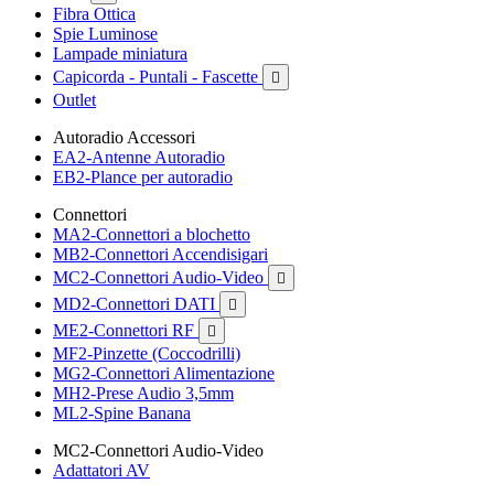
Fibra Ottica
Spie Luminose
Lampade miniatura
Capicorda - Puntali - Fascette

Outlet
Autoradio Accessori
EA2-Antenne Autoradio
EB2-Plance per autoradio
Connettori
MA2-Connettori a blochetto
MB2-Connettori Accendisigari
MC2-Connettori Audio-Video

MD2-Connettori DATI

ME2-Connettori RF

MF2-Pinzette (Coccodrilli)
MG2-Connettori Alimentazione
MH2-Prese Audio 3,5mm
ML2-Spine Banana
MC2-Connettori Audio-Video
Adattatori AV