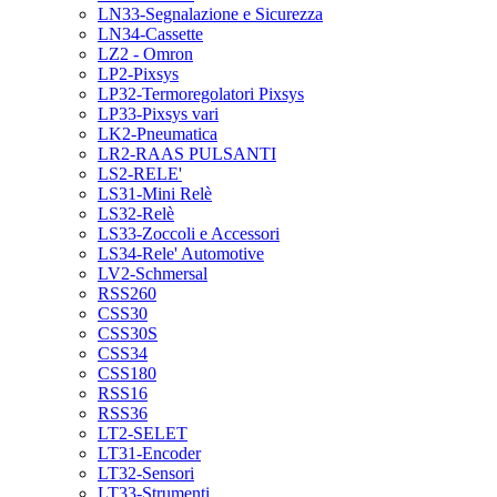
LN33-Segnalazione e Sicurezza
LN34-Cassette
LZ2 - Omron
LP2-Pixsys
LP32-Termoregolatori Pixsys
LP33-Pixsys vari
LK2-Pneumatica
LR2-RAAS PULSANTI
LS2-RELE'
LS31-Mini Relè
LS32-Relè
LS33-Zoccoli e Accessori
LS34-Rele' Automotive
LV2-Schmersal
RSS260
CSS30
CSS30S
CSS34
CSS180
RSS16
RSS36
LT2-SELET
LT31-Encoder
LT32-Sensori
LT33-Strumenti