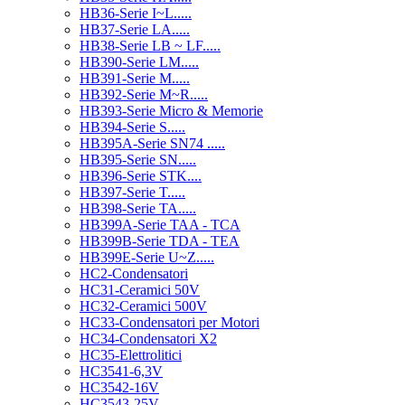
HB36-Serie I~L.....
HB37-Serie LA.....
HB38-Serie LB ~ LF.....
HB390-Serie LM.....
HB391-Serie M.....
HB392-Serie M~R.....
HB393-Serie Micro & Memorie
HB394-Serie S.....
HB395A-Serie SN74 .....
HB395-Serie SN.....
HB396-Serie STK....
HB397-Serie T.....
HB398-Serie TA.....
HB399A-Serie TAA - TCA
HB399B-Serie TDA - TEA
HB399E-Serie U~Z.....
HC2-Condensatori
HC31-Ceramici 50V
HC32-Ceramici 500V
HC33-Condensatori per Motori
HC34-Condensatori X2
HC35-Elettrolitici
HC3541-6,3V
HC3542-16V
HC3543-25V