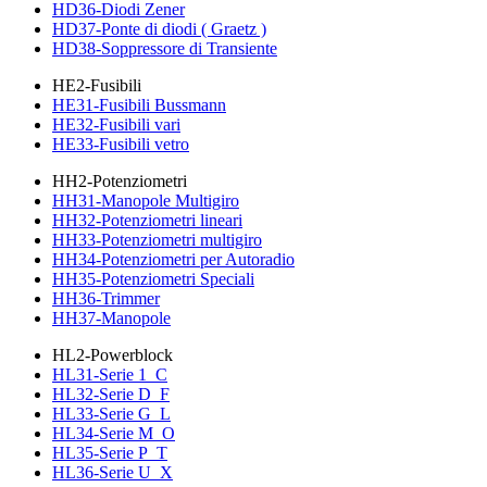
HD36-Diodi Zener
HD37-Ponte di diodi ( Graetz )
HD38-Soppressore di Transiente
HE2-Fusibili
HE31-Fusibili Bussmann
HE32-Fusibili vari
HE33-Fusibili vetro
HH2-Potenziometri
HH31-Manopole Multigiro
HH32-Potenziometri lineari
HH33-Potenziometri multigiro
HH34-Potenziometri per Autoradio
HH35-Potenziometri Speciali
HH36-Trimmer
HH37-Manopole
HL2-Powerblock
HL31-Serie 1_C
HL32-Serie D_F
HL33-Serie G_L
HL34-Serie M_O
HL35-Serie P_T
HL36-Serie U_X