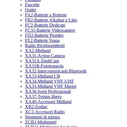
Fascette
Outlet
FA2-Batterie a Bottone
FB2-Batterie Alkaline e Litio
FC2-Batterie Dedicate
FC31-Batterie Videocamere
FD2-Batterie Piombo
FE2-Batterie Yuasa
Radio Ricetrasmittenti
XA2-Midland
XA31-Action Camera
XA31A-DashCam
XA31B-Fototrappola
XA32-Intercomunicanti Bluetooth
XA33-Midland CB
XA34-Midland VHF-UHF
XA35-Midland VHF Marini
XA36-Semi Professionali
XA37-Tempo libero
XA40-Accessori Midland
XB2-Zodiac
XC2-Accessori Radio
Strumenti di misura
ZCB2-Multimetri