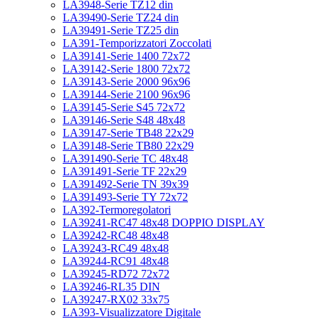
LA3948-Serie TZ12 din
LA39490-Serie TZ24 din
LA39491-Serie TZ25 din
LA391-Temporizzatori Zoccolati
LA39141-Serie 1400 72x72
LA39142-Serie 1800 72x72
LA39143-Serie 2000 96x96
LA39144-Serie 2100 96x96
LA39145-Serie S45 72x72
LA39146-Serie S48 48x48
LA39147-Serie TB48 22x29
LA39148-Serie TB80 22x29
LA391490-Serie TC 48x48
LA391491-Serie TF 22x29
LA391492-Serie TN 39x39
LA391493-Serie TY 72x72
LA392-Termoregolatori
LA39241-RC47 48x48 DOPPIO DISPLAY
LA39242-RC48 48x48
LA39243-RC49 48x48
LA39244-RC91 48x48
LA39245-RD72 72x72
LA39246-RL35 DIN
LA39247-RX02 33x75
LA393-Visualizzatore Digitale