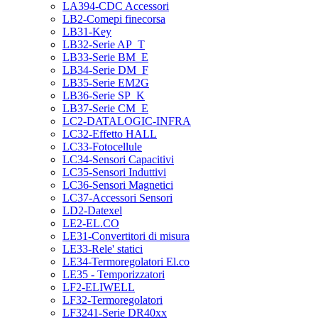
LA394-CDC Accessori
LB2-Comepi finecorsa
LB31-Key
LB32-Serie AP_T
LB33-Serie BM_E
LB34-Serie DM_F
LB35-Serie EM2G
LB36-Serie SP_K
LB37-Serie CM_E
LC2-DATALOGIC-INFRA
LC32-Effetto HALL
LC33-Fotocellule
LC34-Sensori Capacitivi
LC35-Sensori Induttivi
LC36-Sensori Magnetici
LC37-Accessori Sensori
LD2-Datexel
LE2-EL.CO
LE31-Convertitori di misura
LE33-Rele' statici
LE34-Termoregolatori El.co
LE35 - Temporizzatori
LF2-ELIWELL
LF32-Termoregolatori
LF3241-Serie DR40xx