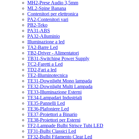
MH2-Prese Audio 3,5mm
ML2-Spine Banana
Contenitori per elettronica
PA2-Contenitori vari
PB2-Teko
PA31-ABS
PA32-Alluminio
Illuminazione a led
TA2-Barre Led
TB2-Driver - Alimentatori
TB31-Switching Power Supply
TC2-Faretti a Led
TD2-Fari a led
TE2-Illuminotecnica
TE31-Downlight Mono lampada
TE32-Downlight Multi Lampada
TE33-Illuminazione Esterni
TE34-Lampadari Industriali
TE35-Pannelli Led
TE36-Plafoniere Led
TE37-Proiettori a Binario
TE38-Proiettori per Esterni
TF2-Lampade Bulbi Strisce Tubi LED
TF31-Bulbi Classici Led
TF32-Bulbi Filamento Clear Led