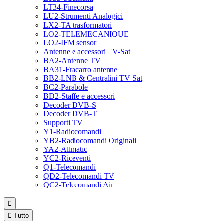
LT34-Finecorsa
LU2-Strumenti Analogici
LX2-TA trasformatori
LQ2-TELEMECANIQUE
LO2-IFM sensor
Antenne e accessori TV-Sat
BA2-Antenne TV
BA31-Fracarro antenne
BB2-LNB & Centralini TV Sat
BC2-Parabole
BD2-Staffe e accessori
Decoder DVB-S
Decoder DVB-T
Supporti TV
Y1-Radiocomandi
YB2-Radiocomandi Originali
YA2-Allmatic
YC2-Riceventi
Q1-Telecomandi
QD2-Telecomandi TV
QC2-Telecomandi Air


Tutto