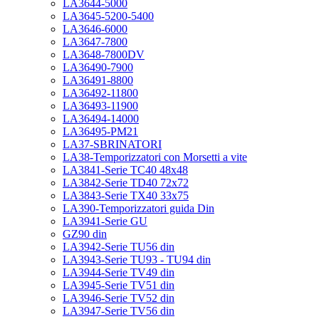
LA3644-5000
LA3645-5200-5400
LA3646-6000
LA3647-7800
LA3648-7800DV
LA36490-7900
LA36491-8800
LA36492-11800
LA36493-11900
LA36494-14000
LA36495-PM21
LA37-SBRINATORI
LA38-Temporizzatori con Morsetti a vite
LA3841-Serie TC40 48x48
LA3842-Serie TD40 72x72
LA3843-Serie TX40 33x75
LA390-Temporizzatori guida Din
LA3941-Serie GU
GZ90 din
LA3942-Serie TU56 din
LA3943-Serie TU93 - TU94 din
LA3944-Serie TV49 din
LA3945-Serie TV51 din
LA3946-Serie TV52 din
LA3947-Serie TV56 din