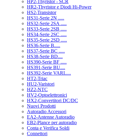
HP2-Thyristor - SCR
HR2-Thyristor e Diodi Hi-Power
HS2-Transistor
HS31-Serie 2N .....
HS32-Serie 2SA .....
HS33-Serie 2SB .....
HS34-Serie 2SC .....
HS35-Serie 2SD .....
HS36-Serie B.....
HS37-Serie BC .....
HS38-Serie BD....
HS390-Serie BF .....
HS391-Serie BU....
HS392-Serie VARI.....
HT2-Triac
HU2-Varistori
HZ2-NTC
HV2-Optoelettronici
HX2-Convertitori DC/DC
Nuovi Prodotti
Autoradio Accessori
EA2-Antenne Autoradio
EB2-Plance per autoradio
Conta e Verifica Soldi
Connettori