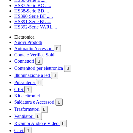
HS36-Serie B.....
HS37-Serie BC .....
HS38-Serie BD....
HS390-Serie BF .....
HS391-Serie BU....
HS392-Serie VARI.....
Elettronica
Nuovi Prodotti
Autoradio Accessori

Conta e Verifica Soldi
Connettori

Contenitori per elettronica

Illuminazione a led

Pulsanteria

GPS

Kit elettronici
Saldatura e Accessori

Trasformatori

Ventilatori

Ricambi Audio e Video

Cavi
