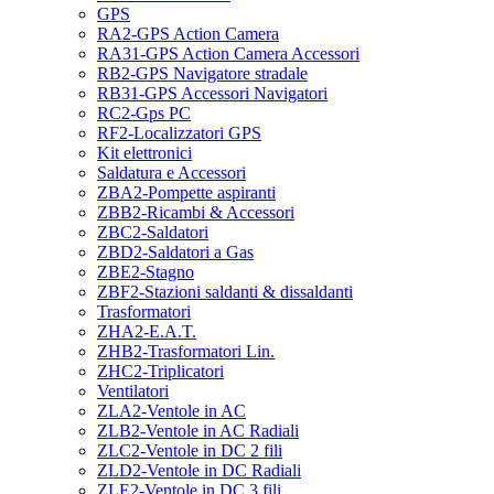
GPS
RA2-GPS Action Camera
RA31-GPS Action Camera Accessori
RB2-GPS Navigatore stradale
RB31-GPS Accessori Navigatori
RC2-Gps PC
RF2-Localizzatori GPS
Kit elettronici
Saldatura e Accessori
ZBA2-Pompette aspiranti
ZBB2-Ricambi & Accessori
ZBC2-Saldatori
ZBD2-Saldatori a Gas
ZBE2-Stagno
ZBF2-Stazioni saldanti & dissaldanti
Trasformatori
ZHA2-E.A.T.
ZHB2-Trasformatori Lin.
ZHC2-Triplicatori
Ventilatori
ZLA2-Ventole in AC
ZLB2-Ventole in AC Radiali
ZLC2-Ventole in DC 2 fili
ZLD2-Ventole in DC Radiali
ZLE2-Ventole in DC 3 fili