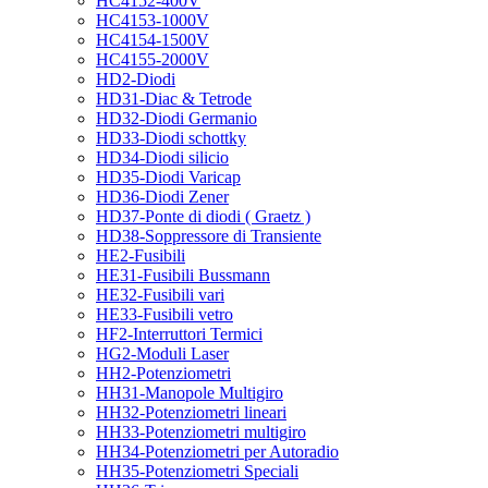
HC4152-400V
HC4153-1000V
HC4154-1500V
HC4155-2000V
HD2-Diodi
HD31-Diac & Tetrode
HD32-Diodi Germanio
HD33-Diodi schottky
HD34-Diodi silicio
HD35-Diodi Varicap
HD36-Diodi Zener
HD37-Ponte di diodi ( Graetz )
HD38-Soppressore di Transiente
HE2-Fusibili
HE31-Fusibili Bussmann
HE32-Fusibili vari
HE33-Fusibili vetro
HF2-Interruttori Termici
HG2-Moduli Laser
HH2-Potenziometri
HH31-Manopole Multigiro
HH32-Potenziometri lineari
HH33-Potenziometri multigiro
HH34-Potenziometri per Autoradio
HH35-Potenziometri Speciali