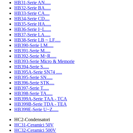
HB31-Serie AN.....
HB32-Serie BA.....
HB33-Serie CA....
HB34-Serie CD....
HB35-Serie HA.....
HB36-Serie I~L.....
HB37-Serie LA.....
HB38-Serie LB ~ LF.....
HB390-Serie LM.....
HB391-Serie M.....
HB392-Serie M~R.....
HB393-Serie Micro & Memorie
HB394-Serie S.....
HB395A-Serie SN74 .....
HB395-Serie SN.....
HB396-Serie STK....
HB397-Serie T.....
HB398-Serie TA.....
HB399A-Serie TAA - TCA
HB399B-Serie TDA - TEA
HB399E-Serie U~Z.....
HC2-Condensatori
HC31-Ceramici 50V
HC32-Ceramici 500V