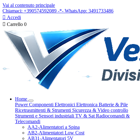
Vai al contenuto principale
Chiamaci: +390574592089 -*- WhatsApp: 3491733486

Accedi

Carrello
0
Home
Power
Componenti Elettronici
Elettronica
Batterie & Pile
Ricetrasmittenti & Strumenti
Sicurezza & Video controllo
Strumenti e Sensori industriali
TV & Sat
Radiocomandi &
Telecomandi
AA2-Alimentatori a Spina
AB2-Alimentatori Low Cost
AB31-Alimentatori 5V