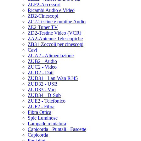
ZLF2-Accessori
Ricambi Audio e Video
ZB2-Cinescopi
ZC2-Testine e puntine Audio
ZE2-Tuner TV
ZD2-Testine Video (VCR)
ZA2-Antenne Telescopiche
ZB31-Zoccoli per cinescopi
Cavi
ZUA2 - Alimentazione
ZUB2 - Audio
ZUC2 - Video
ZUD2 - Dati
ZUD31 - Lan-Wan RJ45
ZUD32 - USB
ZUD33 - Vari
ZUD34 - D-Sub
ZUE2 - Telefonico
ZUF2 - Fibra
Fibra Ottica
Spie Luminose
Lampade miniatura
Capicorda - Puntali - Fascette
Capicorda
Puntalini