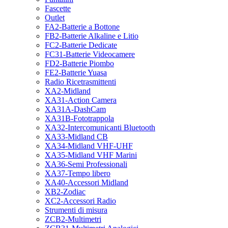
Fascette
Outlet
FA2-Batterie a Bottone
FB2-Batterie Alkaline e Litio
FC2-Batterie Dedicate
FC31-Batterie Videocamere
FD2-Batterie Piombo
FE2-Batterie Yuasa
Radio Ricetrasmittenti
XA2-Midland
XA31-Action Camera
XA31A-DashCam
XA31B-Fototrappola
XA32-Intercomunicanti Bluetooth
XA33-Midland CB
XA34-Midland VHF-UHF
XA35-Midland VHF Marini
XA36-Semi Professionali
XA37-Tempo libero
XA40-Accessori Midland
XB2-Zodiac
XC2-Accessori Radio
Strumenti di misura
ZCB2-Multimetri