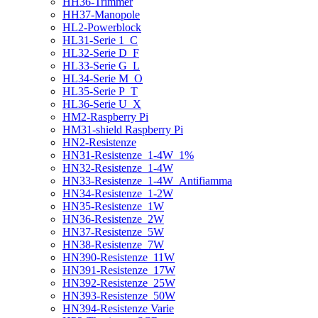
HH36-Trimmer
HH37-Manopole
HL2-Powerblock
HL31-Serie 1_C
HL32-Serie D_F
HL33-Serie G_L
HL34-Serie M_O
HL35-Serie P_T
HL36-Serie U_X
HM2-Raspberry Pi
HM31-shield Raspberry Pi
HN2-Resistenze
HN31-Resistenze_1-4W_1%
HN32-Resistenze_1-4W
HN33-Resistenze_1-4W_Antifiamma
HN34-Resistenze_1-2W
HN35-Resistenze_1W
HN36-Resistenze_2W
HN37-Resistenze_5W
HN38-Resistenze_7W
HN390-Resistenze_11W
HN391-Resistenze_17W
HN392-Resistenze_25W
HN393-Resistenze_50W
HN394-Resistenze Varie