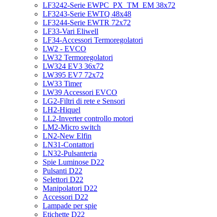
LF3242-Serie EWPC_PX_TM_EM 38x72
LF3243-Serie EWTQ 48x48
LF3244-Serie EWTR 72x72
LF33-Vari Eliwell
LF34-Accessori Termoregolatori
LW2 - EVCO
LW32 Termoregolatori
LW324 EV3 36x72
LW395 EV7 72x72
LW33 Timer
LW39 Accessori EVCO
LG2-Filtri di rete e Sensori
LH2-Hiquel
LL2-Inverter controllo motori
LM2-Micro switch
LN2-New Elfin
LN31-Contattori
LN32-Pulsanteria
Spie Luminose D22
Pulsanti D22
Selettori D22
Manipolatori D22
Accessori D22
Lampade per spie
Etichette D22