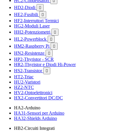
HC2-Condensatori

HD2-Diodi

HE2-Fusibili

HF2-Interruttori Termici
HG2-Moduli Laser
HH2-Potenziometri

HL2-Powerblock

HM2-Raspberry Pi

HN2-Resistenze

HP2-Thyristor - SCR
HR2-Thyristor e Diodi Hi-Power
HS2-Transistor

HT2-Triac
HU2-Varistori
HZ2-NTC
HV2-Optoelettronici
HX2-Convertitori DC/DC
HA2-Arduino
HA31-Sensori per Arduino
HA32-Shields Arduino
HB2-Circuiti Integrati