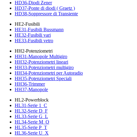
HD36-Diodi Zener
HD37-Ponte di diodi ( Graetz )
HD38-Soppressore di Transiente
HE2-Fusibili
HE31-Fusibili Bussmann
HE32-Fusibili vari
HE33-Fusibili vetro
HH2-Potenziometri
HH31-Manopole Multigiro
HH32-Potenziometri lineari
HH33-Potenziometri multigiro
HH34-Potenziometri per Autoradio
HH35-Potenziometri Speciali
HH36-Trimmer
HH37-Manopole
HL2-Powerblock
HL31-Serie 1_C
HL32-Serie D_F
HL33-Serie G_L
HL34-Serie M_O
HL35-Serie P_T
HL36-Serie U_X