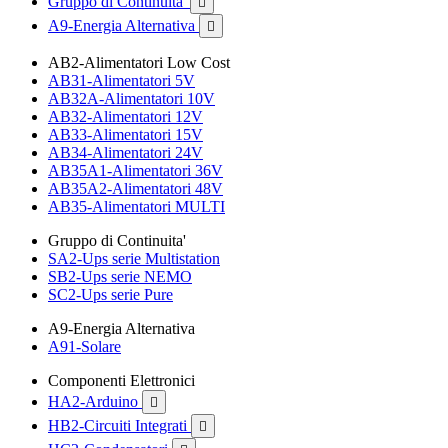
Gruppo di Continuita'

A9-Energia Alternativa

AB2-Alimentatori Low Cost
AB31-Alimentatori 5V
AB32A-Alimentatori 10V
AB32-Alimentatori 12V
AB33-Alimentatori 15V
AB34-Alimentatori 24V
AB35A1-Alimentatori 36V
AB35A2-Alimentatori 48V
AB35-Alimentatori MULTI
Gruppo di Continuita'
SA2-Ups serie Multistation
SB2-Ups serie NEMO
SC2-Ups serie Pure
A9-Energia Alternativa
A91-Solare
Componenti Elettronici
HA2-Arduino

HB2-Circuiti Integrati
