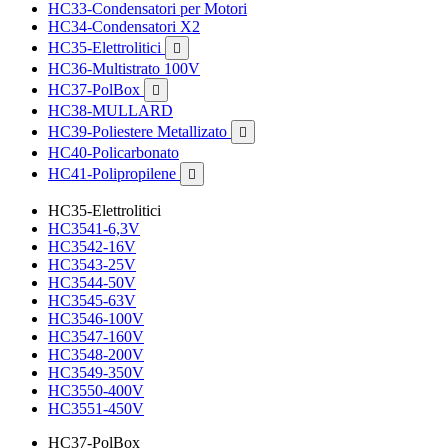
HC33-Condensatori per Motori
HC34-Condensatori X2
HC35-Elettrolitici

HC36-Multistrato 100V
HC37-PolBox

HC38-MULLARD
HC39-Poliestere Metallizato

HC40-Policarbonato
HC41-Polipropilene

HC35-Elettrolitici
HC3541-6,3V
HC3542-16V
HC3543-25V
HC3544-50V
HC3545-63V
HC3546-100V
HC3547-160V
HC3548-200V
HC3549-350V
HC3550-400V
HC3551-450V
HC37-PolBox