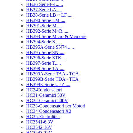
HB36-Serie I~L.....
HB37-Serie LA.....
HB38-Serie LB ~ LF.....
HB390-Serie LM.....
HB391-Serie M.....
HB392-Serie M~R.....
HB393-Serie Micro & Memorie
HB394-Serie S.....
HB395A-Serie SN74 .....
HB395-Serie SN.....
HB396-Serie STK....
HB397-Serie T.....
HB398-Serie TA.....
HB399A-Serie TAA - TCA
HB399B-Serie TDA - TEA
HB399E-Serie U~Z.....
HC2-Condensatori
HC31-Ceramici 50V
HC32-Ceramici 500V
HC33-Condensatori per Motori
HC34-Condensatori X2
HC35-Elettrolitici
HC3541-6,3V
HC3542-16V
HC3543-25V