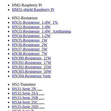
HM2-Raspberry Pi
HM31-shield Raspberry Pi
HN2-Resistenze
HN31-Resistenze_1-4W_1%
HN32-Resistenze_1-4W
HN33-Resistenze_1-4W_Antifiamma
HN34-Resistenze_1-2W
HN35-Resistenze_1W
HN36-Resistenze_2W
HN37-Resistenze_5W
HN38-Resistenze_7W
HN390-Resistenze_11W
HN391-Resistenze_17W
HN392-Resistenze_25W
HN393-Resistenze_50W
HN394-Resistenze Varie
HS2-Transistor
HS31-Serie 2N .....
HS32-Serie 2SA .....
HS33-Serie 2SB .....
HS34-Serie 2SC .....
HS35-Serie 2SD .....