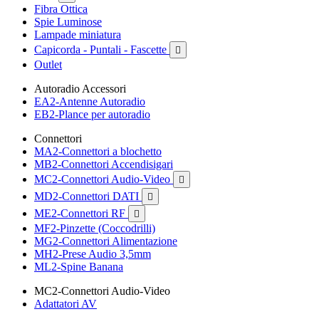
Fibra Ottica
Spie Luminose
Lampade miniatura
Capicorda - Puntali - Fascette

Outlet
Autoradio Accessori
EA2-Antenne Autoradio
EB2-Plance per autoradio
Connettori
MA2-Connettori a blochetto
MB2-Connettori Accendisigari
MC2-Connettori Audio-Video

MD2-Connettori DATI

ME2-Connettori RF

MF2-Pinzette (Coccodrilli)
MG2-Connettori Alimentazione
MH2-Prese Audio 3,5mm
ML2-Spine Banana
MC2-Connettori Audio-Video
Adattatori AV