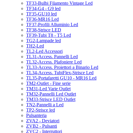
TF33-Bulbi Filamento Vintage Led
TF34-G4 - G9 led
TF35-GU10 led
TF36-MR16 Led
TF37-Profili Alluminio Led
TF38-Strisce LED
TF39-Tubi T8 - T5 Led
TG2-Lampade led
TH2-Led
TL2-Led Accessori
TL31-Access. Pannelli Led
TL32-Access. Plafoniere Led
TL33-Access. Proiettori a Binario Led
TL34-Access. TubiFlex-Strisce Led
TL35-Portafaretti GU10 - MR16 Led
TM2-Outlet - Fine serie
TM31-Led Varie Outlet
TM32-Pannelli Led Outlet
TM33-Strisce LED Outlet
TN2-Pannelli a Led
TP2-Strisce led
Pulsanteria
ZVA2 - Deviatori
ZVB2 - Pulsanti
ZVC2 - Interruttori