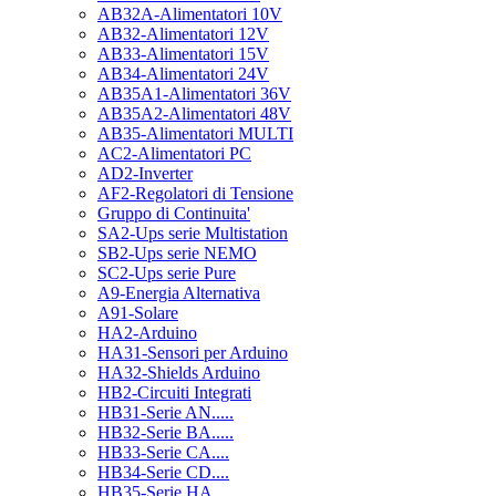
AB32A-Alimentatori 10V
AB32-Alimentatori 12V
AB33-Alimentatori 15V
AB34-Alimentatori 24V
AB35A1-Alimentatori 36V
AB35A2-Alimentatori 48V
AB35-Alimentatori MULTI
AC2-Alimentatori PC
AD2-Inverter
AF2-Regolatori di Tensione
Gruppo di Continuita'
SA2-Ups serie Multistation
SB2-Ups serie NEMO
SC2-Ups serie Pure
A9-Energia Alternativa
A91-Solare
HA2-Arduino
HA31-Sensori per Arduino
HA32-Shields Arduino
HB2-Circuiti Integrati
HB31-Serie AN.....
HB32-Serie BA.....
HB33-Serie CA....
HB34-Serie CD....
HB35-Serie HA.....