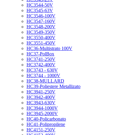
HC3544-50V
HC3545-63V
HC3546-100V
HC3547-160V
HC3548-200V
HC3549-350V
HC3550-400V
HC3551-450V
HC36-Multistrato 100V
HC37-PolBox
HC3741-250V
HC3742-400V
HC3743 - 630V
HC3744 - 1000V
HC38-MULLARD
HC39-Poliestere Metallizato
HC3941-250V
HC3942-400V
HC3943-630V
HC3944-1000V
HC3945-2000V
HC40-Policarbonato
HC41-Polipropilene
HC4151-250V