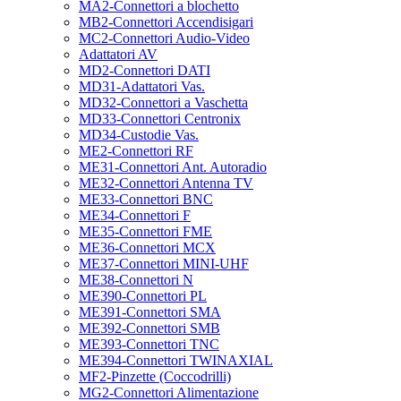
MA2-Connettori a blochetto
MB2-Connettori Accendisigari
MC2-Connettori Audio-Video
Adattatori AV
MD2-Connettori DATI
MD31-Adattatori Vas.
MD32-Connettori a Vaschetta
MD33-Connettori Centronix
MD34-Custodie Vas.
ME2-Connettori RF
ME31-Connettori Ant. Autoradio
ME32-Connettori Antenna TV
ME33-Connettori BNC
ME34-Connettori F
ME35-Connettori FME
ME36-Connettori MCX
ME37-Connettori MINI-UHF
ME38-Connettori N
ME390-Connettori PL
ME391-Connettori SMA
ME392-Connettori SMB
ME393-Connettori TNC
ME394-Connettori TWINAXIAL
MF2-Pinzette (Coccodrilli)
MG2-Connettori Alimentazione