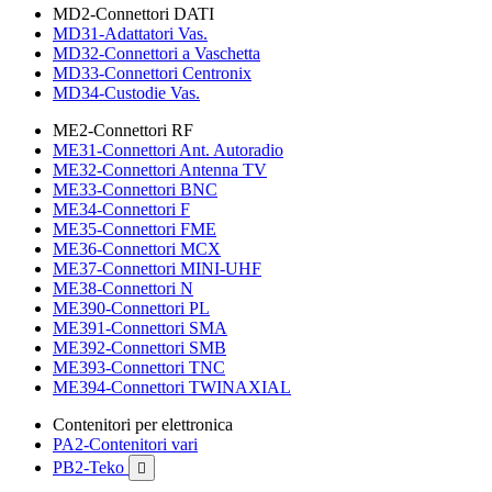
MD2-Connettori DATI
MD31-Adattatori Vas.
MD32-Connettori a Vaschetta
MD33-Connettori Centronix
MD34-Custodie Vas.
ME2-Connettori RF
ME31-Connettori Ant. Autoradio
ME32-Connettori Antenna TV
ME33-Connettori BNC
ME34-Connettori F
ME35-Connettori FME
ME36-Connettori MCX
ME37-Connettori MINI-UHF
ME38-Connettori N
ME390-Connettori PL
ME391-Connettori SMA
ME392-Connettori SMB
ME393-Connettori TNC
ME394-Connettori TWINAXIAL
Contenitori per elettronica
PA2-Contenitori vari
PB2-Teko
