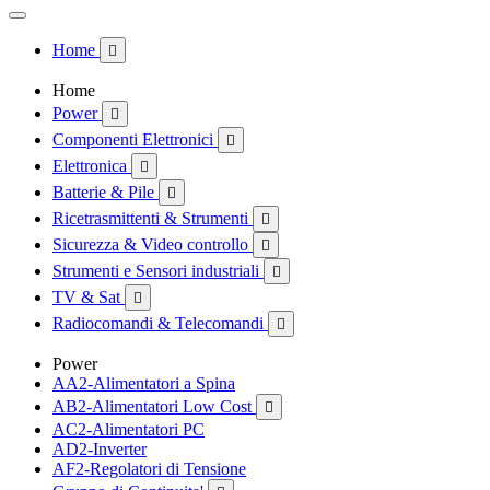
Home

Home
Power

Componenti Elettronici

Elettronica

Batterie & Pile

Ricetrasmittenti & Strumenti

Sicurezza & Video controllo

Strumenti e Sensori industriali

TV & Sat

Radiocomandi & Telecomandi

Power
AA2-Alimentatori a Spina
AB2-Alimentatori Low Cost

AC2-Alimentatori PC
AD2-Inverter
AF2-Regolatori di Tensione