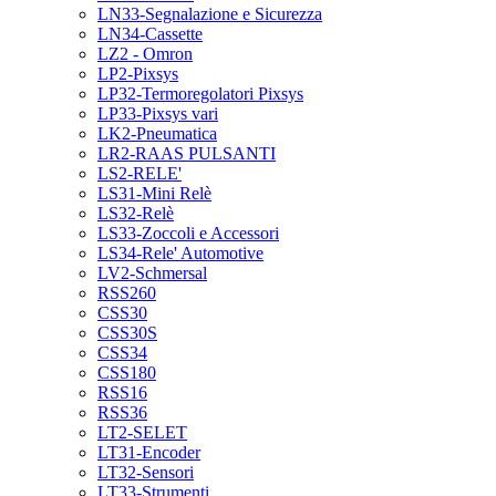
LN33-Segnalazione e Sicurezza
LN34-Cassette
LZ2 - Omron
LP2-Pixsys
LP32-Termoregolatori Pixsys
LP33-Pixsys vari
LK2-Pneumatica
LR2-RAAS PULSANTI
LS2-RELE'
LS31-Mini Relè
LS32-Relè
LS33-Zoccoli e Accessori
LS34-Rele' Automotive
LV2-Schmersal
RSS260
CSS30
CSS30S
CSS34
CSS180
RSS16
RSS36
LT2-SELET
LT31-Encoder
LT32-Sensori
LT33-Strumenti