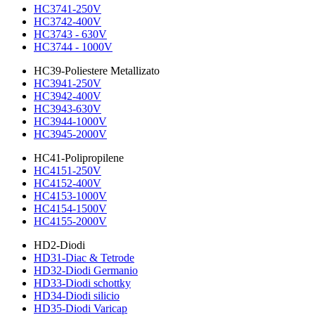
HC3741-250V
HC3742-400V
HC3743 - 630V
HC3744 - 1000V
HC39-Poliestere Metallizato
HC3941-250V
HC3942-400V
HC3943-630V
HC3944-1000V
HC3945-2000V
HC41-Polipropilene
HC4151-250V
HC4152-400V
HC4153-1000V
HC4154-1500V
HC4155-2000V
HD2-Diodi
HD31-Diac & Tetrode
HD32-Diodi Germanio
HD33-Diodi schottky
HD34-Diodi silicio
HD35-Diodi Varicap