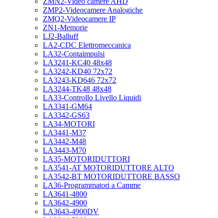
ZMN2-Video camere AHD
ZMP2-Videocamere Analogiche
ZMQ2-Videocamere IP
ZN1-Memorie
LJ2-Balluff
LA2-CDC Elettromeccanica
LA32-Contaimpulsi
LA3241-KC40 48x48
LA3242-KD40 72x72
LA3243-KD646 72x72
LA3244-TK48 48x48
LA33-Controllo Livello Liquidi
LA3341-GM64
LA3342-GS63
LA34-MOTORI
LA3441-M37
LA3442-M48
LA3443-M70
LA35-MOTORIDUTTORI
LA3541-AT MOTORIDUTTORE ALTO
LA3542-BT MOTORIDUTTORE BASSO
LA36-Programmatori a Camme
LA3641-4800
LA3642-4900
LA3643-4900DV