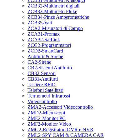
ZCB31-Multimetri Analogici
ZCB32-Multimetri digitali
ZCB33-Multimetri Fluke
ZCB34-Pinze Amperometriche
ZCB35-Vari
ZCA2-Misuratori di Campo
ZCA31-Promax
ZCA32-SatLink
ZCC2-Programmatori
ZCD2-SmartCard
Antifurti & Sirene
CA2-Sirene
CB2-Sistemi Antifurto
CB32-Sensori
CB31-Antifurti
Tastiere RFID
Telefoni Satellitari
Termometri Infrarossi
Videocontrollo
ZMA2-Accessori Videocontrollo
ZMD2-Microscopi
ZME2-Monitor PC
ZMF2-Monitor Video
ZMG2-Registratori DVR e NVR
ZML2-SPY CAM & CAMERA CAR