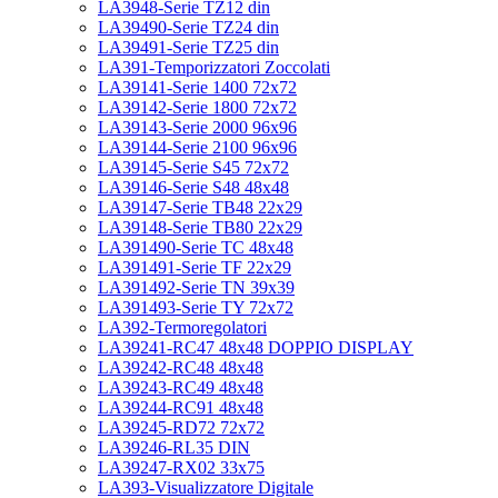
LA3948-Serie TZ12 din
LA39490-Serie TZ24 din
LA39491-Serie TZ25 din
LA391-Temporizzatori Zoccolati
LA39141-Serie 1400 72x72
LA39142-Serie 1800 72x72
LA39143-Serie 2000 96x96
LA39144-Serie 2100 96x96
LA39145-Serie S45 72x72
LA39146-Serie S48 48x48
LA39147-Serie TB48 22x29
LA39148-Serie TB80 22x29
LA391490-Serie TC 48x48
LA391491-Serie TF 22x29
LA391492-Serie TN 39x39
LA391493-Serie TY 72x72
LA392-Termoregolatori
LA39241-RC47 48x48 DOPPIO DISPLAY
LA39242-RC48 48x48
LA39243-RC49 48x48
LA39244-RC91 48x48
LA39245-RD72 72x72
LA39246-RL35 DIN
LA39247-RX02 33x75
LA393-Visualizzatore Digitale