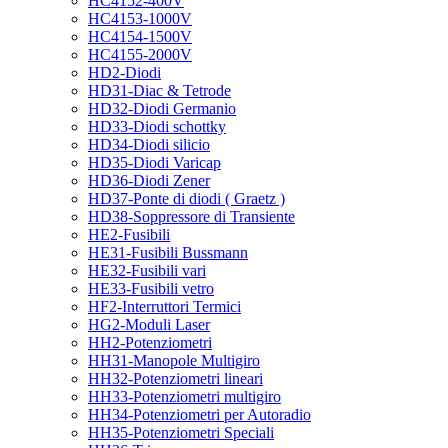
HC4152-400V
HC4153-1000V
HC4154-1500V
HC4155-2000V
HD2-Diodi
HD31-Diac & Tetrode
HD32-Diodi Germanio
HD33-Diodi schottky
HD34-Diodi silicio
HD35-Diodi Varicap
HD36-Diodi Zener
HD37-Ponte di diodi ( Graetz )
HD38-Soppressore di Transiente
HE2-Fusibili
HE31-Fusibili Bussmann
HE32-Fusibili vari
HE33-Fusibili vetro
HF2-Interruttori Termici
HG2-Moduli Laser
HH2-Potenziometri
HH31-Manopole Multigiro
HH32-Potenziometri lineari
HH33-Potenziometri multigiro
HH34-Potenziometri per Autoradio
HH35-Potenziometri Speciali