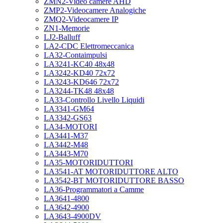
ZMN2-Video camere AHD
ZMP2-Videocamere Analogiche
ZMQ2-Videocamere IP
ZN1-Memorie
LJ2-Balluff
LA2-CDC Elettromeccanica
LA32-Contaimpulsi
LA3241-KC40 48x48
LA3242-KD40 72x72
LA3243-KD646 72x72
LA3244-TK48 48x48
LA33-Controllo Livello Liquidi
LA3341-GM64
LA3342-GS63
LA34-MOTORI
LA3441-M37
LA3442-M48
LA3443-M70
LA35-MOTORIDUTTORI
LA3541-AT MOTORIDUTTORE ALTO
LA3542-BT MOTORIDUTTORE BASSO
LA36-Programmatori a Camme
LA3641-4800
LA3642-4900
LA3643-4900DV