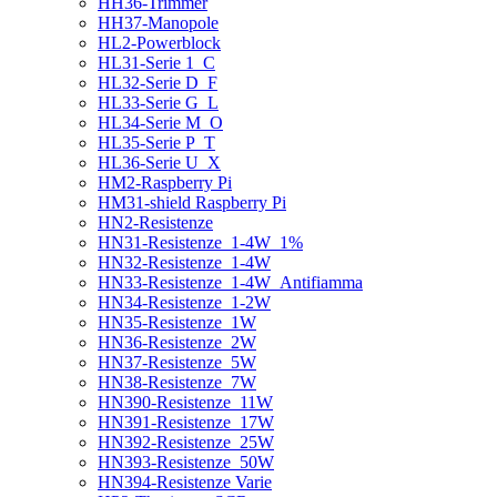
HH36-Trimmer
HH37-Manopole
HL2-Powerblock
HL31-Serie 1_C
HL32-Serie D_F
HL33-Serie G_L
HL34-Serie M_O
HL35-Serie P_T
HL36-Serie U_X
HM2-Raspberry Pi
HM31-shield Raspberry Pi
HN2-Resistenze
HN31-Resistenze_1-4W_1%
HN32-Resistenze_1-4W
HN33-Resistenze_1-4W_Antifiamma
HN34-Resistenze_1-2W
HN35-Resistenze_1W
HN36-Resistenze_2W
HN37-Resistenze_5W
HN38-Resistenze_7W
HN390-Resistenze_11W
HN391-Resistenze_17W
HN392-Resistenze_25W
HN393-Resistenze_50W
HN394-Resistenze Varie