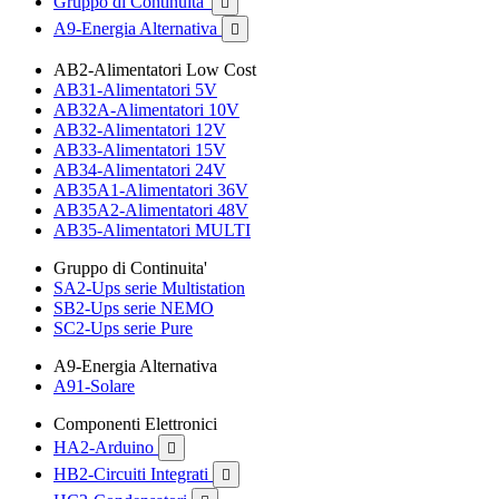
Gruppo di Continuita'

A9-Energia Alternativa

AB2-Alimentatori Low Cost
AB31-Alimentatori 5V
AB32A-Alimentatori 10V
AB32-Alimentatori 12V
AB33-Alimentatori 15V
AB34-Alimentatori 24V
AB35A1-Alimentatori 36V
AB35A2-Alimentatori 48V
AB35-Alimentatori MULTI
Gruppo di Continuita'
SA2-Ups serie Multistation
SB2-Ups serie NEMO
SC2-Ups serie Pure
A9-Energia Alternativa
A91-Solare
Componenti Elettronici
HA2-Arduino

HB2-Circuiti Integrati
