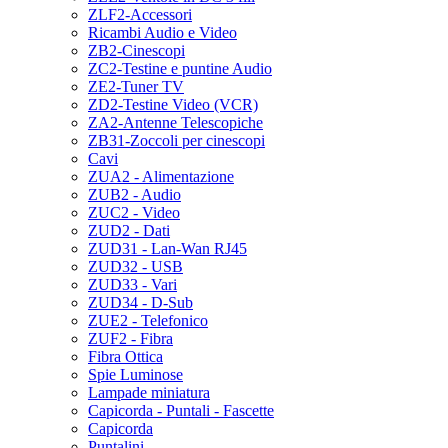
ZLF2-Accessori
Ricambi Audio e Video
ZB2-Cinescopi
ZC2-Testine e puntine Audio
ZE2-Tuner TV
ZD2-Testine Video (VCR)
ZA2-Antenne Telescopiche
ZB31-Zoccoli per cinescopi
Cavi
ZUA2 - Alimentazione
ZUB2 - Audio
ZUC2 - Video
ZUD2 - Dati
ZUD31 - Lan-Wan RJ45
ZUD32 - USB
ZUD33 - Vari
ZUD34 - D-Sub
ZUE2 - Telefonico
ZUF2 - Fibra
Fibra Ottica
Spie Luminose
Lampade miniatura
Capicorda - Puntali - Fascette
Capicorda
Puntalini