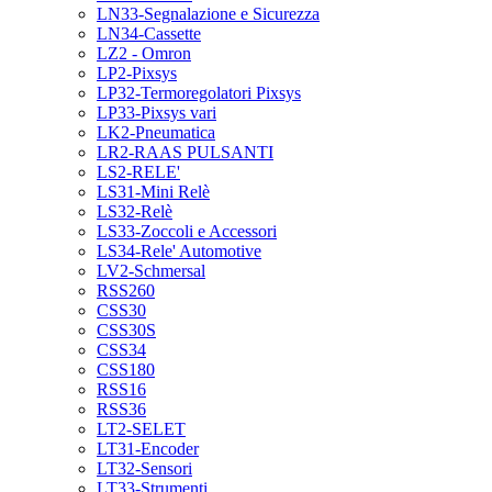
LN33-Segnalazione e Sicurezza
LN34-Cassette
LZ2 - Omron
LP2-Pixsys
LP32-Termoregolatori Pixsys
LP33-Pixsys vari
LK2-Pneumatica
LR2-RAAS PULSANTI
LS2-RELE'
LS31-Mini Relè
LS32-Relè
LS33-Zoccoli e Accessori
LS34-Rele' Automotive
LV2-Schmersal
RSS260
CSS30
CSS30S
CSS34
CSS180
RSS16
RSS36
LT2-SELET
LT31-Encoder
LT32-Sensori
LT33-Strumenti