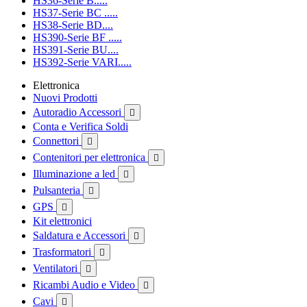
HS36-Serie B.....
HS37-Serie BC .....
HS38-Serie BD....
HS390-Serie BF .....
HS391-Serie BU....
HS392-Serie VARI.....
Elettronica
Nuovi Prodotti
Autoradio Accessori

Conta e Verifica Soldi
Connettori

Contenitori per elettronica

Illuminazione a led

Pulsanteria

GPS

Kit elettronici
Saldatura e Accessori

Trasformatori

Ventilatori

Ricambi Audio e Video

Cavi
