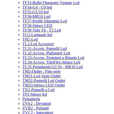
TF33-Bulbi Filamento Vintage Led
TF34-G4 - G9 led
TF35-GU10 led
TF36-MR16 Led
TF37-Profili Alluminio Led
TF38-Strisce LED
TF39-Tubi T8 - T5 Led
TG2-Lampade led
TH2-Led
TL2-Led Accessori
TL31-Access. Pannelli Led
TL32-Access. Plafoniere Led
TL33-Access. Proiettori a Binario Led
TL34-Access. TubiFlex-Strisce Led
TL35-Portafaretti GU10 - MR16 Led
TM2-Outlet - Fine serie
TM31-Led Varie Outlet
TM32-Pannelli Led Outlet
TM33-Strisce LED Outlet
TN2-Pannelli a Led
TP2-Strisce led
Pulsanteria
ZVA2 - Deviatori
ZVB2 - Pulsanti
ZVC2 - Interruttori