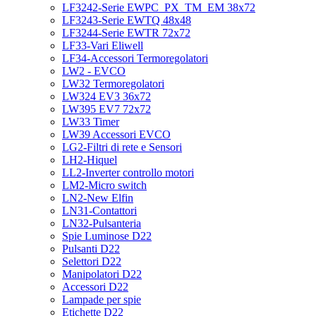
LF3242-Serie EWPC_PX_TM_EM 38x72
LF3243-Serie EWTQ 48x48
LF3244-Serie EWTR 72x72
LF33-Vari Eliwell
LF34-Accessori Termoregolatori
LW2 - EVCO
LW32 Termoregolatori
LW324 EV3 36x72
LW395 EV7 72x72
LW33 Timer
LW39 Accessori EVCO
LG2-Filtri di rete e Sensori
LH2-Hiquel
LL2-Inverter controllo motori
LM2-Micro switch
LN2-New Elfin
LN31-Contattori
LN32-Pulsanteria
Spie Luminose D22
Pulsanti D22
Selettori D22
Manipolatori D22
Accessori D22
Lampade per spie
Etichette D22