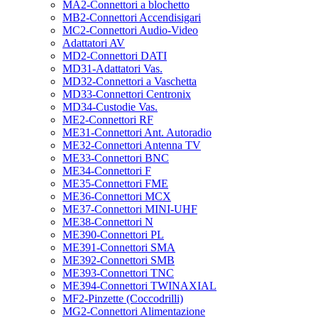
MA2-Connettori a blochetto
MB2-Connettori Accendisigari
MC2-Connettori Audio-Video
Adattatori AV
MD2-Connettori DATI
MD31-Adattatori Vas.
MD32-Connettori a Vaschetta
MD33-Connettori Centronix
MD34-Custodie Vas.
ME2-Connettori RF
ME31-Connettori Ant. Autoradio
ME32-Connettori Antenna TV
ME33-Connettori BNC
ME34-Connettori F
ME35-Connettori FME
ME36-Connettori MCX
ME37-Connettori MINI-UHF
ME38-Connettori N
ME390-Connettori PL
ME391-Connettori SMA
ME392-Connettori SMB
ME393-Connettori TNC
ME394-Connettori TWINAXIAL
MF2-Pinzette (Coccodrilli)
MG2-Connettori Alimentazione