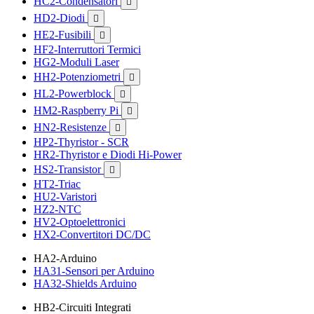
HC2-Condensatori

HD2-Diodi

HE2-Fusibili

HF2-Interruttori Termici
HG2-Moduli Laser
HH2-Potenziometri

HL2-Powerblock

HM2-Raspberry Pi

HN2-Resistenze

HP2-Thyristor - SCR
HR2-Thyristor e Diodi Hi-Power
HS2-Transistor

HT2-Triac
HU2-Varistori
HZ2-NTC
HV2-Optoelettronici
HX2-Convertitori DC/DC
HA2-Arduino
HA31-Sensori per Arduino
HA32-Shields Arduino
HB2-Circuiti Integrati