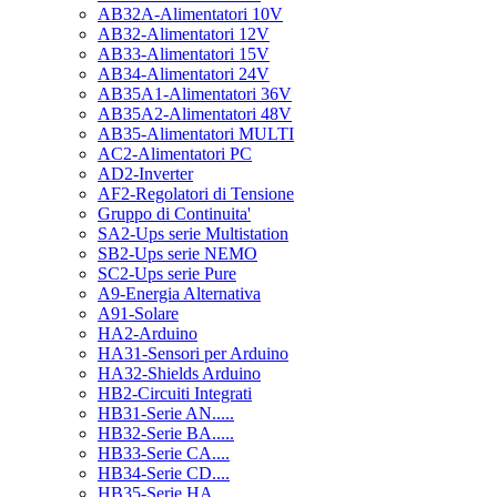
AB32A-Alimentatori 10V
AB32-Alimentatori 12V
AB33-Alimentatori 15V
AB34-Alimentatori 24V
AB35A1-Alimentatori 36V
AB35A2-Alimentatori 48V
AB35-Alimentatori MULTI
AC2-Alimentatori PC
AD2-Inverter
AF2-Regolatori di Tensione
Gruppo di Continuita'
SA2-Ups serie Multistation
SB2-Ups serie NEMO
SC2-Ups serie Pure
A9-Energia Alternativa
A91-Solare
HA2-Arduino
HA31-Sensori per Arduino
HA32-Shields Arduino
HB2-Circuiti Integrati
HB31-Serie AN.....
HB32-Serie BA.....
HB33-Serie CA....
HB34-Serie CD....
HB35-Serie HA.....