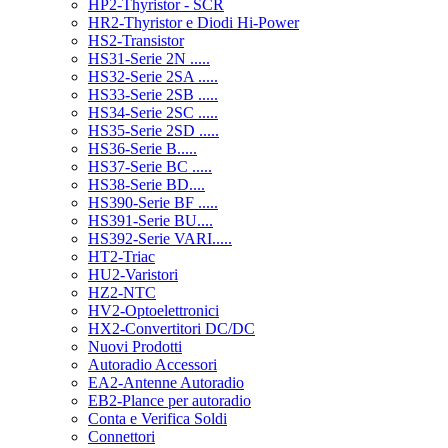
HP2-Thyristor - SCR
HR2-Thyristor e Diodi Hi-Power
HS2-Transistor
HS31-Serie 2N .....
HS32-Serie 2SA .....
HS33-Serie 2SB .....
HS34-Serie 2SC .....
HS35-Serie 2SD .....
HS36-Serie B.....
HS37-Serie BC .....
HS38-Serie BD....
HS390-Serie BF .....
HS391-Serie BU....
HS392-Serie VARI.....
HT2-Triac
HU2-Varistori
HZ2-NTC
HV2-Optoelettronici
HX2-Convertitori DC/DC
Nuovi Prodotti
Autoradio Accessori
EA2-Antenne Autoradio
EB2-Plance per autoradio
Conta e Verifica Soldi
Connettori