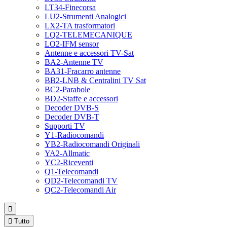
LT34-Finecorsa
LU2-Strumenti Analogici
LX2-TA trasformatori
LQ2-TELEMECANIQUE
LO2-IFM sensor
Antenne e accessori TV-Sat
BA2-Antenne TV
BA31-Fracarro antenne
BB2-LNB & Centralini TV Sat
BC2-Parabole
BD2-Staffe e accessori
Decoder DVB-S
Decoder DVB-T
Supporti TV
Y1-Radiocomandi
YB2-Radiocomandi Originali
YA2-Allmatic
YC2-Riceventi
Q1-Telecomandi
QD2-Telecomandi TV
QC2-Telecomandi Air


Tutto