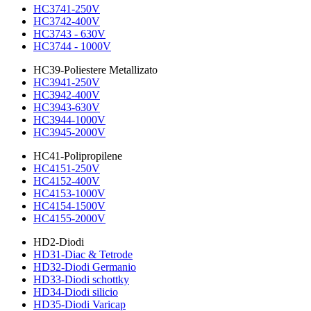
HC3741-250V
HC3742-400V
HC3743 - 630V
HC3744 - 1000V
HC39-Poliestere Metallizato
HC3941-250V
HC3942-400V
HC3943-630V
HC3944-1000V
HC3945-2000V
HC41-Polipropilene
HC4151-250V
HC4152-400V
HC4153-1000V
HC4154-1500V
HC4155-2000V
HD2-Diodi
HD31-Diac & Tetrode
HD32-Diodi Germanio
HD33-Diodi schottky
HD34-Diodi silicio
HD35-Diodi Varicap