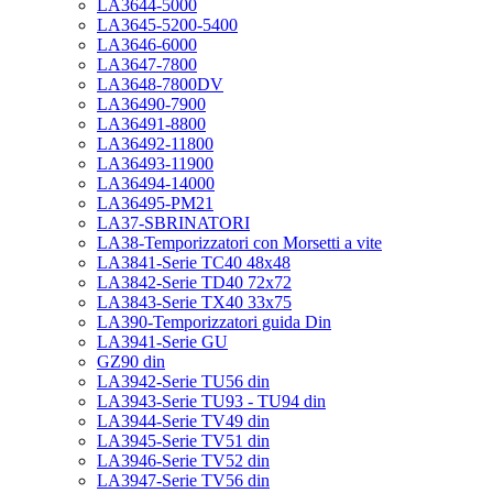
LA3644-5000
LA3645-5200-5400
LA3646-6000
LA3647-7800
LA3648-7800DV
LA36490-7900
LA36491-8800
LA36492-11800
LA36493-11900
LA36494-14000
LA36495-PM21
LA37-SBRINATORI
LA38-Temporizzatori con Morsetti a vite
LA3841-Serie TC40 48x48
LA3842-Serie TD40 72x72
LA3843-Serie TX40 33x75
LA390-Temporizzatori guida Din
LA3941-Serie GU
GZ90 din
LA3942-Serie TU56 din
LA3943-Serie TU93 - TU94 din
LA3944-Serie TV49 din
LA3945-Serie TV51 din
LA3946-Serie TV52 din
LA3947-Serie TV56 din