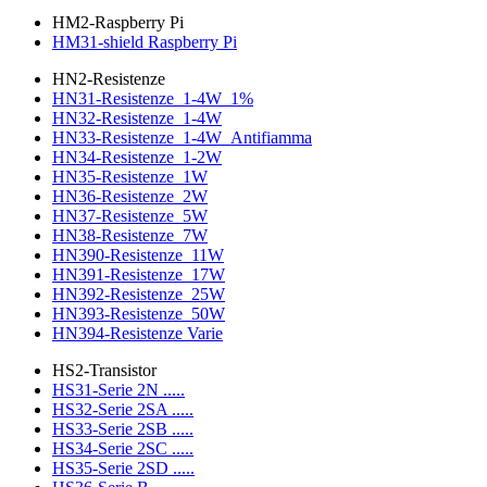
HM2-Raspberry Pi
HM31-shield Raspberry Pi
HN2-Resistenze
HN31-Resistenze_1-4W_1%
HN32-Resistenze_1-4W
HN33-Resistenze_1-4W_Antifiamma
HN34-Resistenze_1-2W
HN35-Resistenze_1W
HN36-Resistenze_2W
HN37-Resistenze_5W
HN38-Resistenze_7W
HN390-Resistenze_11W
HN391-Resistenze_17W
HN392-Resistenze_25W
HN393-Resistenze_50W
HN394-Resistenze Varie
HS2-Transistor
HS31-Serie 2N .....
HS32-Serie 2SA .....
HS33-Serie 2SB .....
HS34-Serie 2SC .....
HS35-Serie 2SD .....