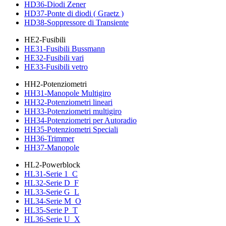
HD36-Diodi Zener
HD37-Ponte di diodi ( Graetz )
HD38-Soppressore di Transiente
HE2-Fusibili
HE31-Fusibili Bussmann
HE32-Fusibili vari
HE33-Fusibili vetro
HH2-Potenziometri
HH31-Manopole Multigiro
HH32-Potenziometri lineari
HH33-Potenziometri multigiro
HH34-Potenziometri per Autoradio
HH35-Potenziometri Speciali
HH36-Trimmer
HH37-Manopole
HL2-Powerblock
HL31-Serie 1_C
HL32-Serie D_F
HL33-Serie G_L
HL34-Serie M_O
HL35-Serie P_T
HL36-Serie U_X