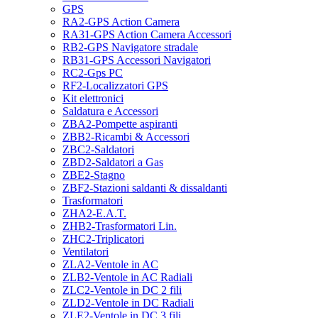
GPS
RA2-GPS Action Camera
RA31-GPS Action Camera Accessori
RB2-GPS Navigatore stradale
RB31-GPS Accessori Navigatori
RC2-Gps PC
RF2-Localizzatori GPS
Kit elettronici
Saldatura e Accessori
ZBA2-Pompette aspiranti
ZBB2-Ricambi & Accessori
ZBC2-Saldatori
ZBD2-Saldatori a Gas
ZBE2-Stagno
ZBF2-Stazioni saldanti & dissaldanti
Trasformatori
ZHA2-E.A.T.
ZHB2-Trasformatori Lin.
ZHC2-Triplicatori
Ventilatori
ZLA2-Ventole in AC
ZLB2-Ventole in AC Radiali
ZLC2-Ventole in DC 2 fili
ZLD2-Ventole in DC Radiali
ZLE2-Ventole in DC 3 fili