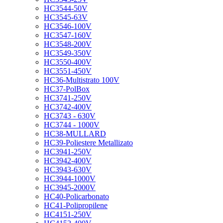
HC3544-50V
HC3545-63V
HC3546-100V
HC3547-160V
HC3548-200V
HC3549-350V
HC3550-400V
HC3551-450V
HC36-Multistrato 100V
HC37-PolBox
HC3741-250V
HC3742-400V
HC3743 - 630V
HC3744 - 1000V
HC38-MULLARD
HC39-Poliestere Metallizato
HC3941-250V
HC3942-400V
HC3943-630V
HC3944-1000V
HC3945-2000V
HC40-Policarbonato
HC41-Polipropilene
HC4151-250V