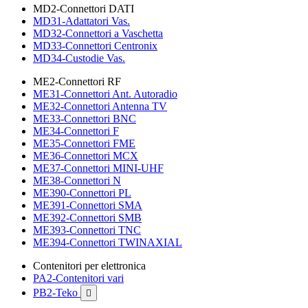
MD2-Connettori DATI
MD31-Adattatori Vas.
MD32-Connettori a Vaschetta
MD33-Connettori Centronix
MD34-Custodie Vas.
ME2-Connettori RF
ME31-Connettori Ant. Autoradio
ME32-Connettori Antenna TV
ME33-Connettori BNC
ME34-Connettori F
ME35-Connettori FME
ME36-Connettori MCX
ME37-Connettori MINI-UHF
ME38-Connettori N
ME390-Connettori PL
ME391-Connettori SMA
ME392-Connettori SMB
ME393-Connettori TNC
ME394-Connettori TWINAXIAL
Contenitori per elettronica
PA2-Contenitori vari
PB2-Teko
