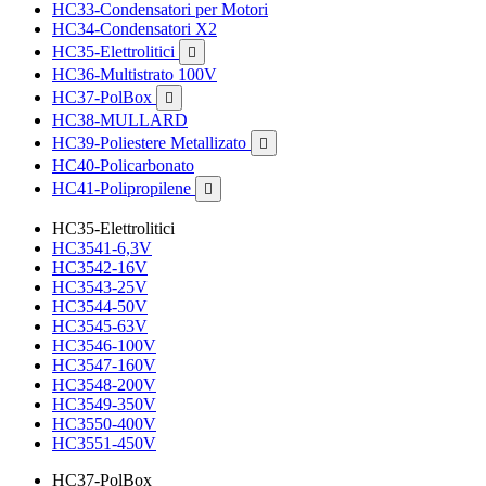
HC33-Condensatori per Motori
HC34-Condensatori X2
HC35-Elettrolitici

HC36-Multistrato 100V
HC37-PolBox

HC38-MULLARD
HC39-Poliestere Metallizato

HC40-Policarbonato
HC41-Polipropilene

HC35-Elettrolitici
HC3541-6,3V
HC3542-16V
HC3543-25V
HC3544-50V
HC3545-63V
HC3546-100V
HC3547-160V
HC3548-200V
HC3549-350V
HC3550-400V
HC3551-450V
HC37-PolBox