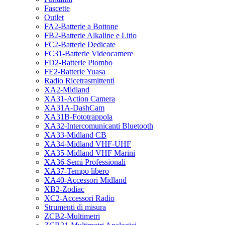
Fascette
Outlet
FA2-Batterie a Bottone
FB2-Batterie Alkaline e Litio
FC2-Batterie Dedicate
FC31-Batterie Videocamere
FD2-Batterie Piombo
FE2-Batterie Yuasa
Radio Ricetrasmittenti
XA2-Midland
XA31-Action Camera
XA31A-DashCam
XA31B-Fototrappola
XA32-Intercomunicanti Bluetooth
XA33-Midland CB
XA34-Midland VHF-UHF
XA35-Midland VHF Marini
XA36-Semi Professionali
XA37-Tempo libero
XA40-Accessori Midland
XB2-Zodiac
XC2-Accessori Radio
Strumenti di misura
ZCB2-Multimetri