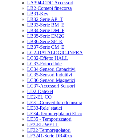
LA394-CDC Accessori
LB2-Comepi finecorsa
LB31-Key
LB32-Serie AP_T
LB33-Serie BM_E
LB34-Serie DM_F
LB35-Serie EM2G
LB36-Serie SP_K
LB37-Serie CM_E
LC2-DATALOGIC-INFRA
LC32-Effetto HALL
LC33-Fotocellule
LC34-Sensori Capacitivi
LC35-Sensori Induttivi
LC36-Sensori Magnetici
LC37-Accessori Sensori
LD2-Datexel
LE2-EL.CO
LE31-Convertitori di misura
LE33-Rele' statici
LE34-Termoregolatori El.co
LE35 - Temporizzatori
LF2-ELIWELL
LF32-Termoregolatori
LF3241-Serie DR40xx