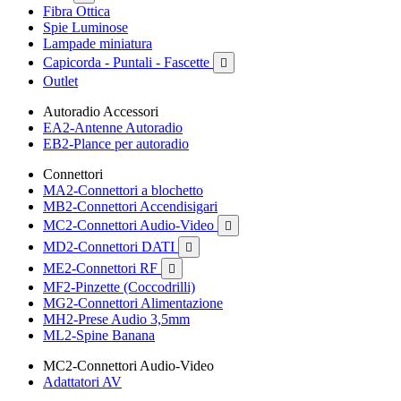
Fibra Ottica
Spie Luminose
Lampade miniatura
Capicorda - Puntali - Fascette

Outlet
Autoradio Accessori
EA2-Antenne Autoradio
EB2-Plance per autoradio
Connettori
MA2-Connettori a blochetto
MB2-Connettori Accendisigari
MC2-Connettori Audio-Video

MD2-Connettori DATI

ME2-Connettori RF

MF2-Pinzette (Coccodrilli)
MG2-Connettori Alimentazione
MH2-Prese Audio 3,5mm
ML2-Spine Banana
MC2-Connettori Audio-Video
Adattatori AV