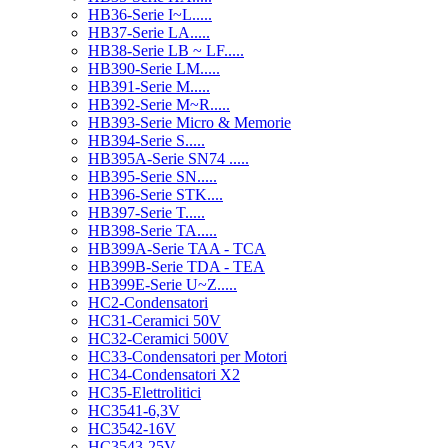
HB36-Serie I~L.....
HB37-Serie LA.....
HB38-Serie LB ~ LF.....
HB390-Serie LM.....
HB391-Serie M.....
HB392-Serie M~R.....
HB393-Serie Micro & Memorie
HB394-Serie S.....
HB395A-Serie SN74 .....
HB395-Serie SN.....
HB396-Serie STK....
HB397-Serie T.....
HB398-Serie TA.....
HB399A-Serie TAA - TCA
HB399B-Serie TDA - TEA
HB399E-Serie U~Z.....
HC2-Condensatori
HC31-Ceramici 50V
HC32-Ceramici 500V
HC33-Condensatori per Motori
HC34-Condensatori X2
HC35-Elettrolitici
HC3541-6,3V
HC3542-16V
HC3543-25V