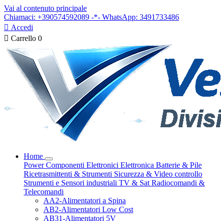
Vai al contenuto principale
Chiamaci: +390574592089 -*- WhatsApp: 3491733486

Accedi

Carrello
0
Home
Power
Componenti Elettronici
Elettronica
Batterie & Pile
Ricetrasmittenti & Strumenti
Sicurezza & Video controllo
Strumenti e Sensori industriali
TV & Sat
Radiocomandi &
Telecomandi
AA2-Alimentatori a Spina
AB2-Alimentatori Low Cost
AB31-Alimentatori 5V