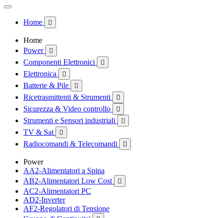
Home

Home
Power

Componenti Elettronici

Elettronica

Batterie & Pile

Ricetrasmittenti & Strumenti

Sicurezza & Video controllo

Strumenti e Sensori industriali

TV & Sat

Radiocomandi & Telecomandi

Power
AA2-Alimentatori a Spina
AB2-Alimentatori Low Cost

AC2-Alimentatori PC
AD2-Inverter
AF2-Regolatori di Tensione