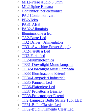
MH2-Prese Audio 3,5mm
ML2-Spine Banana
Contenitori per elettronica
PA2-Contenitori vari
PB2-Teko
PA31-ABS
PA32-Alluminio
Illuminazione a led
TA2-Barre Led
TB2-Driver - Alimentatori
TB31-Switching Power Supply
TC2-Faretti a Led
TD2-Fari a led
TE2-Illuminotecnica
TE31-Downlight Mono lampada
TE32-Downlight Multi Lampada
TE33-Illuminazione Esterni
TE34-Lampadari Industriali
TE35-Pannelli Led
TE36-Plafoniere Led
TE37-Proiettori a Binario
TE38-Proiettori per Esterni
TF2-Lampade Bulbi Strisce Tubi LED
TF31-Bulbi Classici Led
TF32-Bulbi Filamento Clear Led