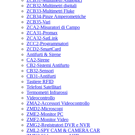
ZCB31-Multimetri Analogici
ZCB32-Multimetri digitali
ZCB33-Multimetri Fluke
ZCB34-Pinze Amperometriche
ZCB35-Vari
ZCA2-Misuratori di Campo
ZCA31-Promax
ZCA32-SatLink
ZCC2-Programmatori
ZCD2-SmartCard
Antifurti & Sirene
CA2-Sirene
CB2-Sistemi Antifurto
CB32-Sensori
CB31-Antifurti
Tastiere RFID
Telefoni Satellitari
Termometri Infrarossi
Videocontrollo
ZMA2-Accessori Videocontrollo
ZMD2-Microscopi
ZME2-Monitor PC
ZMF2-Monitor Video
ZMG2-Registratori DVR e NVR
ZML2-SPY CAM & CAMERA CAR