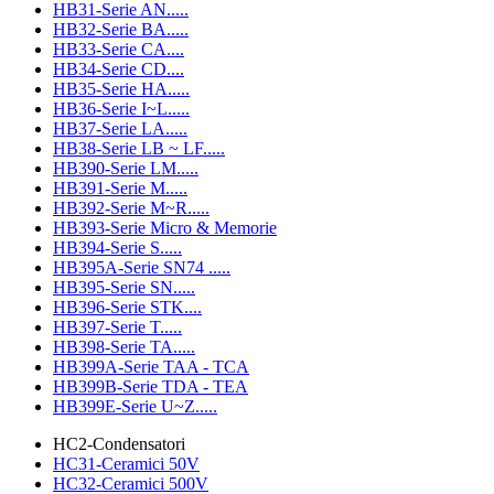
HB31-Serie AN.....
HB32-Serie BA.....
HB33-Serie CA....
HB34-Serie CD....
HB35-Serie HA.....
HB36-Serie I~L.....
HB37-Serie LA.....
HB38-Serie LB ~ LF.....
HB390-Serie LM.....
HB391-Serie M.....
HB392-Serie M~R.....
HB393-Serie Micro & Memorie
HB394-Serie S.....
HB395A-Serie SN74 .....
HB395-Serie SN.....
HB396-Serie STK....
HB397-Serie T.....
HB398-Serie TA.....
HB399A-Serie TAA - TCA
HB399B-Serie TDA - TEA
HB399E-Serie U~Z.....
HC2-Condensatori
HC31-Ceramici 50V
HC32-Ceramici 500V