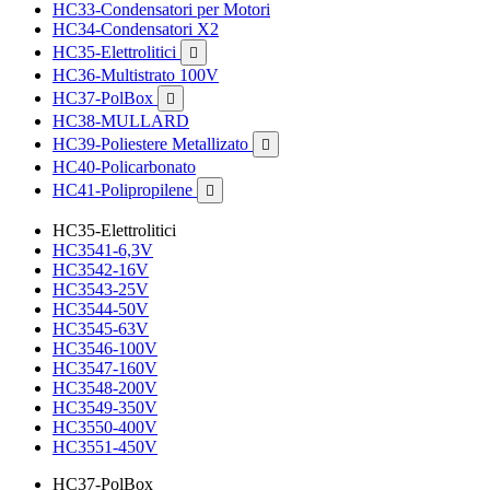
HC33-Condensatori per Motori
HC34-Condensatori X2
HC35-Elettrolitici

HC36-Multistrato 100V
HC37-PolBox

HC38-MULLARD
HC39-Poliestere Metallizato

HC40-Policarbonato
HC41-Polipropilene

HC35-Elettrolitici
HC3541-6,3V
HC3542-16V
HC3543-25V
HC3544-50V
HC3545-63V
HC3546-100V
HC3547-160V
HC3548-200V
HC3549-350V
HC3550-400V
HC3551-450V
HC37-PolBox