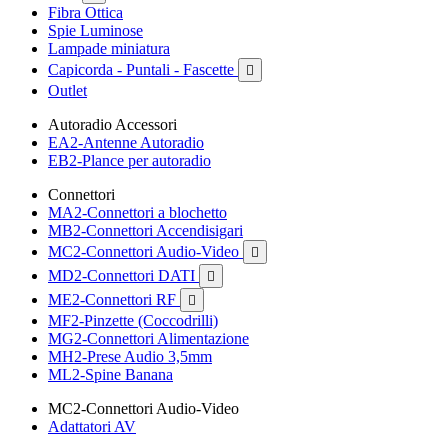
Fibra Ottica
Spie Luminose
Lampade miniatura
Capicorda - Puntali - Fascette

Outlet
Autoradio Accessori
EA2-Antenne Autoradio
EB2-Plance per autoradio
Connettori
MA2-Connettori a blochetto
MB2-Connettori Accendisigari
MC2-Connettori Audio-Video

MD2-Connettori DATI

ME2-Connettori RF

MF2-Pinzette (Coccodrilli)
MG2-Connettori Alimentazione
MH2-Prese Audio 3,5mm
ML2-Spine Banana
MC2-Connettori Audio-Video
Adattatori AV