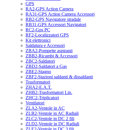
GPS
RA2-GPS Action Camera
RA31-GPS Action Camera Accessori
RB2-GPS Navigatore stradale
RB31-GPS Accessori Navigatori
RC2-Gps PC
RF2-Localizzatori GPS
Kit elettronici
Saldatura e Accessori
ZBA2-Pompette aspiranti
ZBB2-Ricambi & Accessori
ZBC2-Saldatori
ZBD2-Saldatori a Gas
ZBE2-Stagno
ZBF2-Stazioni saldanti & dissaldanti
Trasformatori
ZHA2-E.A.T.
ZHB2-Trasformatori Lin.
ZHC2-Triplicatori
Ventilatori
ZLA2-Ventole in AC
ZLB2-Ventole in AC Radiali
ZLC2-Ventole in DC 2 fili
ZLD2-Ventole in DC Radiali
ZLE2-Ventole in DC 3 fili