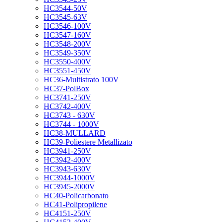
HC3544-50V
HC3545-63V
HC3546-100V
HC3547-160V
HC3548-200V
HC3549-350V
HC3550-400V
HC3551-450V
HC36-Multistrato 100V
HC37-PolBox
HC3741-250V
HC3742-400V
HC3743 - 630V
HC3744 - 1000V
HC38-MULLARD
HC39-Poliestere Metallizato
HC3941-250V
HC3942-400V
HC3943-630V
HC3944-1000V
HC3945-2000V
HC40-Policarbonato
HC41-Polipropilene
HC4151-250V