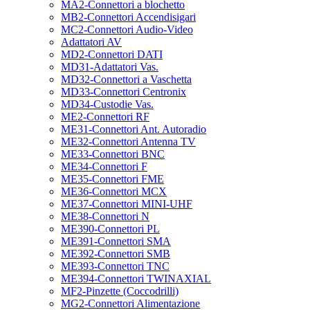
MA2-Connettori a blochetto
MB2-Connettori Accendisigari
MC2-Connettori Audio-Video
Adattatori AV
MD2-Connettori DATI
MD31-Adattatori Vas.
MD32-Connettori a Vaschetta
MD33-Connettori Centronix
MD34-Custodie Vas.
ME2-Connettori RF
ME31-Connettori Ant. Autoradio
ME32-Connettori Antenna TV
ME33-Connettori BNC
ME34-Connettori F
ME35-Connettori FME
ME36-Connettori MCX
ME37-Connettori MINI-UHF
ME38-Connettori N
ME390-Connettori PL
ME391-Connettori SMA
ME392-Connettori SMB
ME393-Connettori TNC
ME394-Connettori TWINAXIAL
MF2-Pinzette (Coccodrilli)
MG2-Connettori Alimentazione