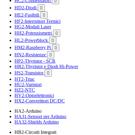
HC2-Condensatori

HD2-Diodi

HE2-Fusibili

HF2-Interruttori Termici
HG2-Moduli Laser
HH2-Potenziometri

HL2-Powerblock

HM2-Raspberry Pi

HN2-Resistenze

HP2-Thyristor - SCR
HR2-Thyristor e Diodi Hi-Power
HS2-Transistor

HT2-Triac
HU2-Varistori
HZ2-NTC
HV2-Optoelettronici
HX2-Convertitori DC/DC
HA2-Arduino
HA31-Sensori per Arduino
HA32-Shields Arduino
HB2-Circuiti Integrati