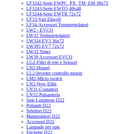
LF3242-Serie EWPC_PX_TM_EM 38x72
LF3243-Serie EWTQ 48x48
LF3244-Serie EWTR 72x72
LF33-Vari Eliwell
LF34-Accessori Termoregolatori
LW2 - EVCO
LW32 Termoregolatori
LW324 EV3 36x72
LW395 EV7 72x72
LW33 Timer
LW39 Accessori EVCO
LG2-Filtri di rete e Sensori
LH2-Hiquel
LL2-Inverter controllo motori
LM2-Micro switch
LN2-New Elfin
LN31-Contattori
LN32-Pulsanteria
Spie Luminose D22
Pulsanti D22
Selettori D22
Manipolatori D22
Accessori D22
Lampade per spie
Etichette D22