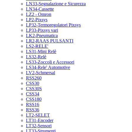
LN33-Segnalazione e Sicurezza
LN34-Cassette
LZ2 - Omron
LP2-Pixsys
LP32-Termoregolatori Pixsys
LP33-Pixsys vari
LK2-Pneumatica
LR2-RAAS PULSANTI
LS2-RELE'
LS31-Mini Relè
LS32-Relè
LS33-Zoccoli e Accessori
LS34-Rele' Automotive
LV2-Schmersal
RSS260
CSS30
CSS30S
CSS34
CSS180
RSS16
RSS36
LT2-SELET
LT31-Encoder
LT32-Sensori
LT33-Strumenti