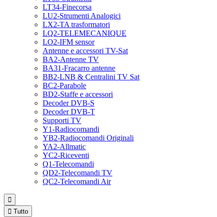
LT34-Finecorsa
LU2-Strumenti Analogici
LX2-TA trasformatori
LQ2-TELEMECANIQUE
LO2-IFM sensor
Antenne e accessori TV-Sat
BA2-Antenne TV
BA31-Fracarro antenne
BB2-LNB & Centralini TV Sat
BC2-Parabole
BD2-Staffe e accessori
Decoder DVB-S
Decoder DVB-T
Supporti TV
Y1-Radiocomandi
YB2-Radiocomandi Originali
YA2-Allmatic
YC2-Riceventi
Q1-Telecomandi
QD2-Telecomandi TV
QC2-Telecomandi Air


Tutto