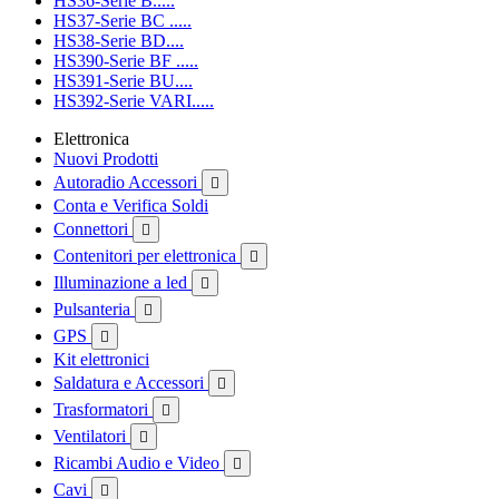
HS36-Serie B.....
HS37-Serie BC .....
HS38-Serie BD....
HS390-Serie BF .....
HS391-Serie BU....
HS392-Serie VARI.....
Elettronica
Nuovi Prodotti
Autoradio Accessori

Conta e Verifica Soldi
Connettori

Contenitori per elettronica

Illuminazione a led

Pulsanteria

GPS

Kit elettronici
Saldatura e Accessori

Trasformatori

Ventilatori

Ricambi Audio e Video

Cavi
