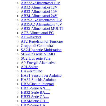
AB32A-Alimentatori 10V
AB32-Alimentatori 12V
AB33-Alimentatori 15V
AB34-Alimentatori 24V
AB35A1-Alimentatori 36V
AB35A2-Alimentatori 48V
AB35-Alimentatori MULTI
AC2-Alimentatori PC
AD2-Inverter
AF2-Regolatori di Tensione
Gruppo di Continuita'
SA2-Ups serie Multistation
SB2-Ups serie NEMO
SC2-Ups serie Pure
A9-Energia Alternativa
A91-Solare
HA2-Arduino
HA31-Sensori per Arduino
HA32-Shields Arduino
HB2-Circuiti Integrati
HB31-Serie AN.....
HB32-Serie BA.....
HB33-Serie CA....
HB34-Serie CD....
HB35-Serie HA.....