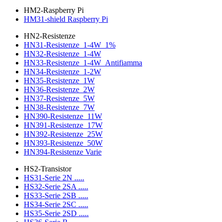
HM2-Raspberry Pi
HM31-shield Raspberry Pi
HN2-Resistenze
HN31-Resistenze_1-4W_1%
HN32-Resistenze_1-4W
HN33-Resistenze_1-4W_Antifiamma
HN34-Resistenze_1-2W
HN35-Resistenze_1W
HN36-Resistenze_2W
HN37-Resistenze_5W
HN38-Resistenze_7W
HN390-Resistenze_11W
HN391-Resistenze_17W
HN392-Resistenze_25W
HN393-Resistenze_50W
HN394-Resistenze Varie
HS2-Transistor
HS31-Serie 2N .....
HS32-Serie 2SA .....
HS33-Serie 2SB .....
HS34-Serie 2SC .....
HS35-Serie 2SD .....