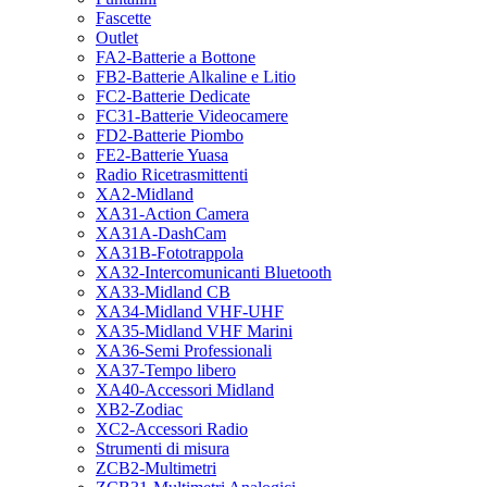
Fascette
Outlet
FA2-Batterie a Bottone
FB2-Batterie Alkaline e Litio
FC2-Batterie Dedicate
FC31-Batterie Videocamere
FD2-Batterie Piombo
FE2-Batterie Yuasa
Radio Ricetrasmittenti
XA2-Midland
XA31-Action Camera
XA31A-DashCam
XA31B-Fototrappola
XA32-Intercomunicanti Bluetooth
XA33-Midland CB
XA34-Midland VHF-UHF
XA35-Midland VHF Marini
XA36-Semi Professionali
XA37-Tempo libero
XA40-Accessori Midland
XB2-Zodiac
XC2-Accessori Radio
Strumenti di misura
ZCB2-Multimetri