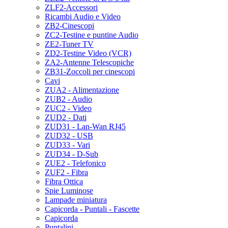
ZLF2-Accessori
Ricambi Audio e Video
ZB2-Cinescopi
ZC2-Testine e puntine Audio
ZE2-Tuner TV
ZD2-Testine Video (VCR)
ZA2-Antenne Telescopiche
ZB31-Zoccoli per cinescopi
Cavi
ZUA2 - Alimentazione
ZUB2 - Audio
ZUC2 - Video
ZUD2 - Dati
ZUD31 - Lan-Wan RJ45
ZUD32 - USB
ZUD33 - Vari
ZUD34 - D-Sub
ZUE2 - Telefonico
ZUF2 - Fibra
Fibra Ottica
Spie Luminose
Lampade miniatura
Capicorda - Puntali - Fascette
Capicorda
Puntalini