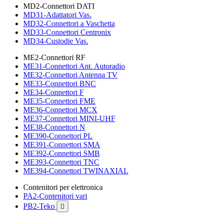
MD2-Connettori DATI
MD31-Adattatori Vas.
MD32-Connettori a Vaschetta
MD33-Connettori Centronix
MD34-Custodie Vas.
ME2-Connettori RF
ME31-Connettori Ant. Autoradio
ME32-Connettori Antenna TV
ME33-Connettori BNC
ME34-Connettori F
ME35-Connettori FME
ME36-Connettori MCX
ME37-Connettori MINI-UHF
ME38-Connettori N
ME390-Connettori PL
ME391-Connettori SMA
ME392-Connettori SMB
ME393-Connettori TNC
ME394-Connettori TWINAXIAL
Contenitori per elettronica
PA2-Contenitori vari
PB2-Teko
