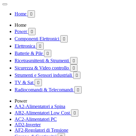
Home

Home
Power

Componenti Elettronici

Elettronica

Batterie & Pile

Ricetrasmittenti & Strumenti

Sicurezza & Video controllo

Strumenti e Sensori industriali

TV & Sat

Radiocomandi & Telecomandi

Power
AA2-Alimentatori a Spina
AB2-Alimentatori Low Cost

AC2-Alimentatori PC
AD2-Inverter
AF2-Regolatori di Tensione