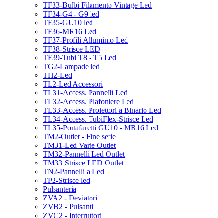
TF33-Bulbi Filamento Vintage Led
TF34-G4 - G9 led
TF35-GU10 led
TF36-MR16 Led
TF37-Profili Alluminio Led
TF38-Strisce LED
TF39-Tubi T8 - T5 Led
TG2-Lampade led
TH2-Led
TL2-Led Accessori
TL31-Access. Pannelli Led
TL32-Access. Plafoniere Led
TL33-Access. Proiettori a Binario Led
TL34-Access. TubiFlex-Strisce Led
TL35-Portafaretti GU10 - MR16 Led
TM2-Outlet - Fine serie
TM31-Led Varie Outlet
TM32-Pannelli Led Outlet
TM33-Strisce LED Outlet
TN2-Pannelli a Led
TP2-Strisce led
Pulsanteria
ZVA2 - Deviatori
ZVB2 - Pulsanti
ZVC2 - Interruttori