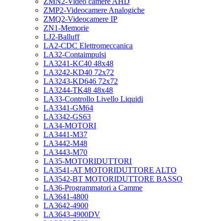
ZMN2-Video camere AHD
ZMP2-Videocamere Analogiche
ZMQ2-Videocamere IP
ZN1-Memorie
LJ2-Balluff
LA2-CDC Elettromeccanica
LA32-Contaimpulsi
LA3241-KC40 48x48
LA3242-KD40 72x72
LA3243-KD646 72x72
LA3244-TK48 48x48
LA33-Controllo Livello Liquidi
LA3341-GM64
LA3342-GS63
LA34-MOTORI
LA3441-M37
LA3442-M48
LA3443-M70
LA35-MOTORIDUTTORI
LA3541-AT MOTORIDUTTORE ALTO
LA3542-BT MOTORIDUTTORE BASSO
LA36-Programmatori a Camme
LA3641-4800
LA3642-4900
LA3643-4900DV