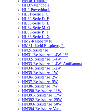
HH36-Trimmer
HH37-Manopole
HL2-Powerblock
HL31-Serie 1_C
HL32-Serie D_F
HL33-Serie G_L
HL34-Serie M_O
HL35-Serie P_T
HL36-Serie U_X
HM2-Raspberry Pi
HM31-shield Raspberry Pi
HN2-Resistenze
HN31-Resistenze_1-4W_1%
HN32-Resistenze_1-4W
HN33-Resistenze_1-4W_Antifiamma
HN34-Resistenze_1-2W
HN35-Resistenze_1W
HN36-Resistenze_2W
HN37-Resistenze_5W
HN38-Resistenze_7W
HN390-Resistenze_11W
HN391-Resistenze_17W
HN392-Resistenze_25W
HN393-Resistenze_50W
HN394-Resistenze Varie