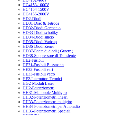
HC4152-400V
HC4153-1000V
HC4154-1500V
HC4155-2000V
HD2-Diodi
HD31-Diac & Tetrode
HD32-Diodi Germanio
HD33-Diodi schottky
HD34-Diodi silicio
HD35-Diodi Varicap
HD36-Diodi Zener
HD37-Ponte di diodi ( Graetz )
HD38-Soppressore di Transiente
HE2-Fusibili
HE31-Fusibili Bussmann
HE32-Fusibili vari
HE33-Fusibili vetro
HF2-Interruttori Termici
HG2-Moduli Laser
HH2-Potenziometri
HH31-Manopole Multigiro
HH32-Potenziometri lineari
HH33-Potenziometri multigiro
HH34-Potenziometri per Autoradio
HH35-Potenziometri Speciali