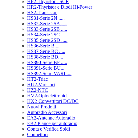
HP2-Thyristor - SCR
HR2-Thyristor e Diodi Hi-Power
HS2-Transistor
HS31-Serie 2N .....
HS32-Serie 2SA .....
HS33-Serie 2SB .....
HS34-Serie 2SC .....
HS35-Serie 2SD .....
HS36-Serie B.....
HS37-Serie BC .....
HS38-Serie BD....
HS390-Serie BF .....
HS391-Serie BU....
HS392-Serie VARI.....
HT2-Triac
HU2-Varistori
HZ2-NTC
HV2-Optoelettronici
HX2-Convertitori DC/DC
Nuovi Prodotti
Autoradio Accessori
EA2-Antenne Autoradio
EB2-Plance per autoradio
Conta e Verifica Soldi
Connettori