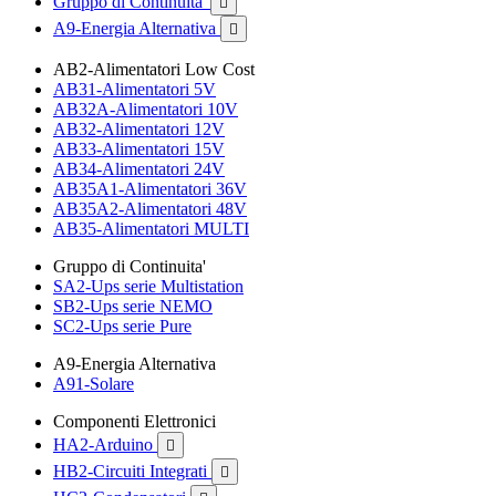
Gruppo di Continuita'

A9-Energia Alternativa

AB2-Alimentatori Low Cost
AB31-Alimentatori 5V
AB32A-Alimentatori 10V
AB32-Alimentatori 12V
AB33-Alimentatori 15V
AB34-Alimentatori 24V
AB35A1-Alimentatori 36V
AB35A2-Alimentatori 48V
AB35-Alimentatori MULTI
Gruppo di Continuita'
SA2-Ups serie Multistation
SB2-Ups serie NEMO
SC2-Ups serie Pure
A9-Energia Alternativa
A91-Solare
Componenti Elettronici
HA2-Arduino

HB2-Circuiti Integrati
