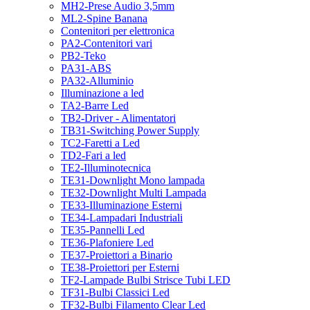
MH2-Prese Audio 3,5mm
ML2-Spine Banana
Contenitori per elettronica
PA2-Contenitori vari
PB2-Teko
PA31-ABS
PA32-Alluminio
Illuminazione a led
TA2-Barre Led
TB2-Driver - Alimentatori
TB31-Switching Power Supply
TC2-Faretti a Led
TD2-Fari a led
TE2-Illuminotecnica
TE31-Downlight Mono lampada
TE32-Downlight Multi Lampada
TE33-Illuminazione Esterni
TE34-Lampadari Industriali
TE35-Pannelli Led
TE36-Plafoniere Led
TE37-Proiettori a Binario
TE38-Proiettori per Esterni
TF2-Lampade Bulbi Strisce Tubi LED
TF31-Bulbi Classici Led
TF32-Bulbi Filamento Clear Led