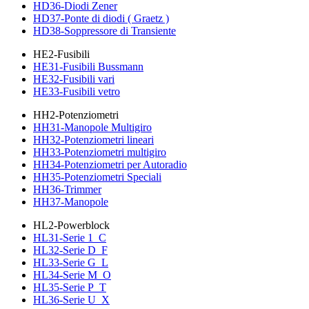
HD36-Diodi Zener
HD37-Ponte di diodi ( Graetz )
HD38-Soppressore di Transiente
HE2-Fusibili
HE31-Fusibili Bussmann
HE32-Fusibili vari
HE33-Fusibili vetro
HH2-Potenziometri
HH31-Manopole Multigiro
HH32-Potenziometri lineari
HH33-Potenziometri multigiro
HH34-Potenziometri per Autoradio
HH35-Potenziometri Speciali
HH36-Trimmer
HH37-Manopole
HL2-Powerblock
HL31-Serie 1_C
HL32-Serie D_F
HL33-Serie G_L
HL34-Serie M_O
HL35-Serie P_T
HL36-Serie U_X