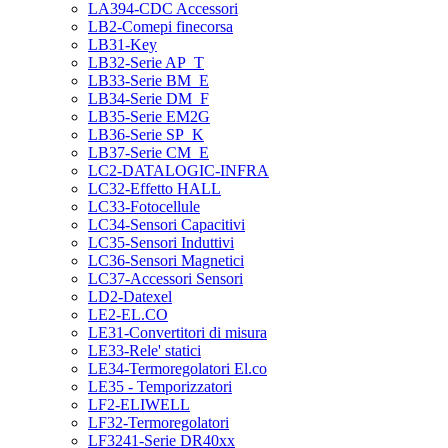
LA394-CDC Accessori
LB2-Comepi finecorsa
LB31-Key
LB32-Serie AP_T
LB33-Serie BM_E
LB34-Serie DM_F
LB35-Serie EM2G
LB36-Serie SP_K
LB37-Serie CM_E
LC2-DATALOGIC-INFRA
LC32-Effetto HALL
LC33-Fotocellule
LC34-Sensori Capacitivi
LC35-Sensori Induttivi
LC36-Sensori Magnetici
LC37-Accessori Sensori
LD2-Datexel
LE2-EL.CO
LE31-Convertitori di misura
LE33-Rele' statici
LE34-Termoregolatori El.co
LE35 - Temporizzatori
LF2-ELIWELL
LF32-Termoregolatori
LF3241-Serie DR40xx