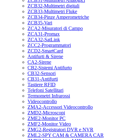
ZCB31-Multimetri Analogici
ZCB32-Multimetri digitali
ZCB33-Multimetri Fluke
ZCB34-Pinze Amperometriche
ZCB35-Vari
ZCA2-Misuratori di Campo
ZCA31-Promax
ZCA32-SatLink
ZCC2-Programmatori
ZCD2-SmartCard
Antifurti & Sirene
CA2-Sirene
CB2-Sistemi Antifurto
CB32-Sensori
CB31-Antifurti
Tastiere RFID
Telefoni Satellitari
Termometri Infrarossi
Videocontrollo
ZMA2-Accessori Videocontrollo
ZMD2-Microscopi
ZME2-Monitor PC
ZMF2-Monitor Video
ZMG2-Registratori DVR e NVR
ZML2-SPY CAM & CAMERA CAR