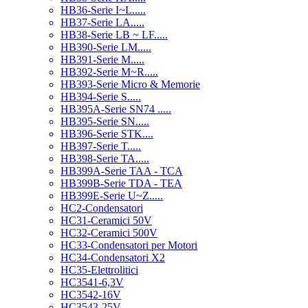
HB36-Serie I~L.....
HB37-Serie LA.....
HB38-Serie LB ~ LF.....
HB390-Serie LM.....
HB391-Serie M.....
HB392-Serie M~R.....
HB393-Serie Micro & Memorie
HB394-Serie S.....
HB395A-Serie SN74 .....
HB395-Serie SN.....
HB396-Serie STK....
HB397-Serie T.....
HB398-Serie TA.....
HB399A-Serie TAA - TCA
HB399B-Serie TDA - TEA
HB399E-Serie U~Z.....
HC2-Condensatori
HC31-Ceramici 50V
HC32-Ceramici 500V
HC33-Condensatori per Motori
HC34-Condensatori X2
HC35-Elettrolitici
HC3541-6,3V
HC3542-16V
HC3543-25V