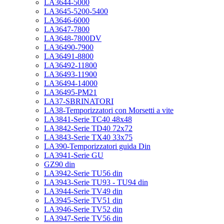
LA3644-5000
LA3645-5200-5400
LA3646-6000
LA3647-7800
LA3648-7800DV
LA36490-7900
LA36491-8800
LA36492-11800
LA36493-11900
LA36494-14000
LA36495-PM21
LA37-SBRINATORI
LA38-Temporizzatori con Morsetti a vite
LA3841-Serie TC40 48x48
LA3842-Serie TD40 72x72
LA3843-Serie TX40 33x75
LA390-Temporizzatori guida Din
LA3941-Serie GU
GZ90 din
LA3942-Serie TU56 din
LA3943-Serie TU93 - TU94 din
LA3944-Serie TV49 din
LA3945-Serie TV51 din
LA3946-Serie TV52 din
LA3947-Serie TV56 din