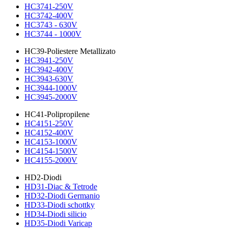
HC3741-250V
HC3742-400V
HC3743 - 630V
HC3744 - 1000V
HC39-Poliestere Metallizato
HC3941-250V
HC3942-400V
HC3943-630V
HC3944-1000V
HC3945-2000V
HC41-Polipropilene
HC4151-250V
HC4152-400V
HC4153-1000V
HC4154-1500V
HC4155-2000V
HD2-Diodi
HD31-Diac & Tetrode
HD32-Diodi Germanio
HD33-Diodi schottky
HD34-Diodi silicio
HD35-Diodi Varicap