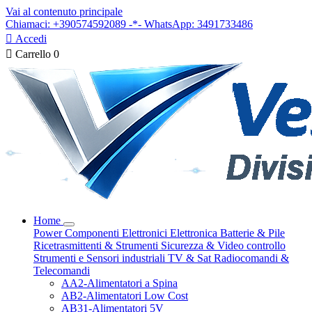
Vai al contenuto principale
Chiamaci: +390574592089 -*- WhatsApp: 3491733486

Accedi

Carrello
0
Home
Power
Componenti Elettronici
Elettronica
Batterie & Pile
Ricetrasmittenti & Strumenti
Sicurezza & Video controllo
Strumenti e Sensori industriali
TV & Sat
Radiocomandi &
Telecomandi
AA2-Alimentatori a Spina
AB2-Alimentatori Low Cost
AB31-Alimentatori 5V