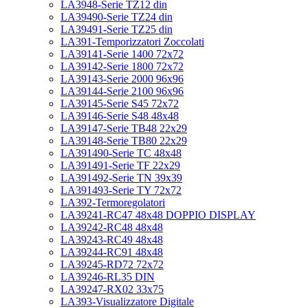
LA3948-Serie TZ12 din
LA39490-Serie TZ24 din
LA39491-Serie TZ25 din
LA391-Temporizzatori Zoccolati
LA39141-Serie 1400 72x72
LA39142-Serie 1800 72x72
LA39143-Serie 2000 96x96
LA39144-Serie 2100 96x96
LA39145-Serie S45 72x72
LA39146-Serie S48 48x48
LA39147-Serie TB48 22x29
LA39148-Serie TB80 22x29
LA391490-Serie TC 48x48
LA391491-Serie TF 22x29
LA391492-Serie TN 39x39
LA391493-Serie TY 72x72
LA392-Termoregolatori
LA39241-RC47 48x48 DOPPIO DISPLAY
LA39242-RC48 48x48
LA39243-RC49 48x48
LA39244-RC91 48x48
LA39245-RD72 72x72
LA39246-RL35 DIN
LA39247-RX02 33x75
LA393-Visualizzatore Digitale