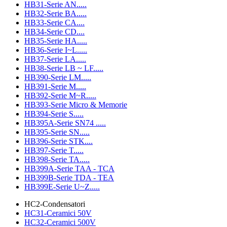
HB31-Serie AN.....
HB32-Serie BA.....
HB33-Serie CA....
HB34-Serie CD....
HB35-Serie HA.....
HB36-Serie I~L.....
HB37-Serie LA.....
HB38-Serie LB ~ LF.....
HB390-Serie LM.....
HB391-Serie M.....
HB392-Serie M~R.....
HB393-Serie Micro & Memorie
HB394-Serie S.....
HB395A-Serie SN74 .....
HB395-Serie SN.....
HB396-Serie STK....
HB397-Serie T.....
HB398-Serie TA.....
HB399A-Serie TAA - TCA
HB399B-Serie TDA - TEA
HB399E-Serie U~Z.....
HC2-Condensatori
HC31-Ceramici 50V
HC32-Ceramici 500V