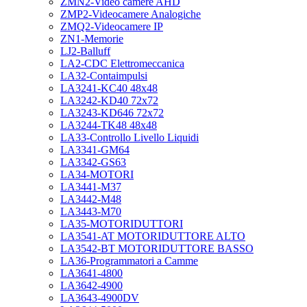
ZMN2-Video camere AHD
ZMP2-Videocamere Analogiche
ZMQ2-Videocamere IP
ZN1-Memorie
LJ2-Balluff
LA2-CDC Elettromeccanica
LA32-Contaimpulsi
LA3241-KC40 48x48
LA3242-KD40 72x72
LA3243-KD646 72x72
LA3244-TK48 48x48
LA33-Controllo Livello Liquidi
LA3341-GM64
LA3342-GS63
LA34-MOTORI
LA3441-M37
LA3442-M48
LA3443-M70
LA35-MOTORIDUTTORI
LA3541-AT MOTORIDUTTORE ALTO
LA3542-BT MOTORIDUTTORE BASSO
LA36-Programmatori a Camme
LA3641-4800
LA3642-4900
LA3643-4900DV