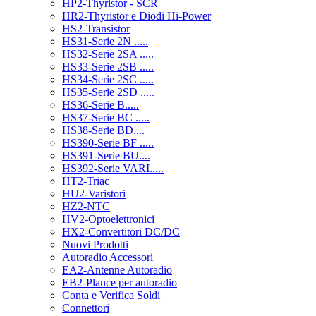
HP2-Thyristor - SCR
HR2-Thyristor e Diodi Hi-Power
HS2-Transistor
HS31-Serie 2N .....
HS32-Serie 2SA .....
HS33-Serie 2SB .....
HS34-Serie 2SC .....
HS35-Serie 2SD .....
HS36-Serie B.....
HS37-Serie BC .....
HS38-Serie BD....
HS390-Serie BF .....
HS391-Serie BU....
HS392-Serie VARI.....
HT2-Triac
HU2-Varistori
HZ2-NTC
HV2-Optoelettronici
HX2-Convertitori DC/DC
Nuovi Prodotti
Autoradio Accessori
EA2-Antenne Autoradio
EB2-Plance per autoradio
Conta e Verifica Soldi
Connettori