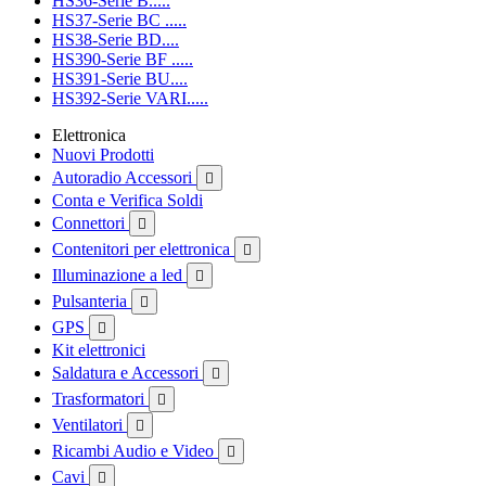
HS36-Serie B.....
HS37-Serie BC .....
HS38-Serie BD....
HS390-Serie BF .....
HS391-Serie BU....
HS392-Serie VARI.....
Elettronica
Nuovi Prodotti
Autoradio Accessori

Conta e Verifica Soldi
Connettori

Contenitori per elettronica

Illuminazione a led

Pulsanteria

GPS

Kit elettronici
Saldatura e Accessori

Trasformatori

Ventilatori

Ricambi Audio e Video

Cavi
