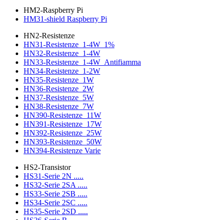
HM2-Raspberry Pi
HM31-shield Raspberry Pi
HN2-Resistenze
HN31-Resistenze_1-4W_1%
HN32-Resistenze_1-4W
HN33-Resistenze_1-4W_Antifiamma
HN34-Resistenze_1-2W
HN35-Resistenze_1W
HN36-Resistenze_2W
HN37-Resistenze_5W
HN38-Resistenze_7W
HN390-Resistenze_11W
HN391-Resistenze_17W
HN392-Resistenze_25W
HN393-Resistenze_50W
HN394-Resistenze Varie
HS2-Transistor
HS31-Serie 2N .....
HS32-Serie 2SA .....
HS33-Serie 2SB .....
HS34-Serie 2SC .....
HS35-Serie 2SD .....