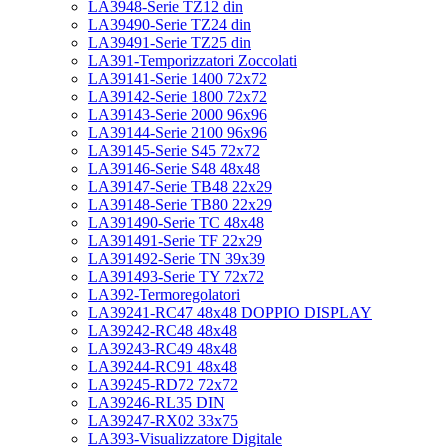
LA3948-Serie TZ12 din
LA39490-Serie TZ24 din
LA39491-Serie TZ25 din
LA391-Temporizzatori Zoccolati
LA39141-Serie 1400 72x72
LA39142-Serie 1800 72x72
LA39143-Serie 2000 96x96
LA39144-Serie 2100 96x96
LA39145-Serie S45 72x72
LA39146-Serie S48 48x48
LA39147-Serie TB48 22x29
LA39148-Serie TB80 22x29
LA391490-Serie TC 48x48
LA391491-Serie TF 22x29
LA391492-Serie TN 39x39
LA391493-Serie TY 72x72
LA392-Termoregolatori
LA39241-RC47 48x48 DOPPIO DISPLAY
LA39242-RC48 48x48
LA39243-RC49 48x48
LA39244-RC91 48x48
LA39245-RD72 72x72
LA39246-RL35 DIN
LA39247-RX02 33x75
LA393-Visualizzatore Digitale