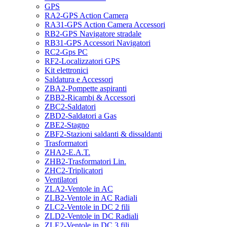
GPS
RA2-GPS Action Camera
RA31-GPS Action Camera Accessori
RB2-GPS Navigatore stradale
RB31-GPS Accessori Navigatori
RC2-Gps PC
RF2-Localizzatori GPS
Kit elettronici
Saldatura e Accessori
ZBA2-Pompette aspiranti
ZBB2-Ricambi & Accessori
ZBC2-Saldatori
ZBD2-Saldatori a Gas
ZBE2-Stagno
ZBF2-Stazioni saldanti & dissaldanti
Trasformatori
ZHA2-E.A.T.
ZHB2-Trasformatori Lin.
ZHC2-Triplicatori
Ventilatori
ZLA2-Ventole in AC
ZLB2-Ventole in AC Radiali
ZLC2-Ventole in DC 2 fili
ZLD2-Ventole in DC Radiali
ZLE2-Ventole in DC 3 fili