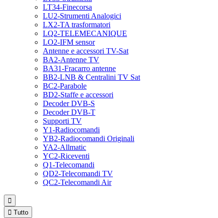
LT34-Finecorsa
LU2-Strumenti Analogici
LX2-TA trasformatori
LQ2-TELEMECANIQUE
LO2-IFM sensor
Antenne e accessori TV-Sat
BA2-Antenne TV
BA31-Fracarro antenne
BB2-LNB & Centralini TV Sat
BC2-Parabole
BD2-Staffe e accessori
Decoder DVB-S
Decoder DVB-T
Supporti TV
Y1-Radiocomandi
YB2-Radiocomandi Originali
YA2-Allmatic
YC2-Riceventi
Q1-Telecomandi
QD2-Telecomandi TV
QC2-Telecomandi Air


Tutto