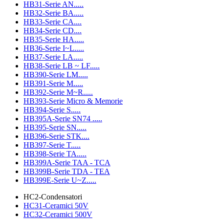
HB31-Serie AN.....
HB32-Serie BA.....
HB33-Serie CA....
HB34-Serie CD....
HB35-Serie HA.....
HB36-Serie I~L.....
HB37-Serie LA.....
HB38-Serie LB ~ LF.....
HB390-Serie LM.....
HB391-Serie M.....
HB392-Serie M~R.....
HB393-Serie Micro & Memorie
HB394-Serie S.....
HB395A-Serie SN74 .....
HB395-Serie SN.....
HB396-Serie STK....
HB397-Serie T.....
HB398-Serie TA.....
HB399A-Serie TAA - TCA
HB399B-Serie TDA - TEA
HB399E-Serie U~Z.....
HC2-Condensatori
HC31-Ceramici 50V
HC32-Ceramici 500V