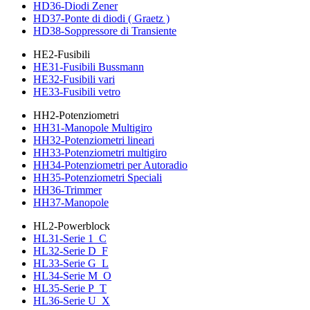
HD36-Diodi Zener
HD37-Ponte di diodi ( Graetz )
HD38-Soppressore di Transiente
HE2-Fusibili
HE31-Fusibili Bussmann
HE32-Fusibili vari
HE33-Fusibili vetro
HH2-Potenziometri
HH31-Manopole Multigiro
HH32-Potenziometri lineari
HH33-Potenziometri multigiro
HH34-Potenziometri per Autoradio
HH35-Potenziometri Speciali
HH36-Trimmer
HH37-Manopole
HL2-Powerblock
HL31-Serie 1_C
HL32-Serie D_F
HL33-Serie G_L
HL34-Serie M_O
HL35-Serie P_T
HL36-Serie U_X