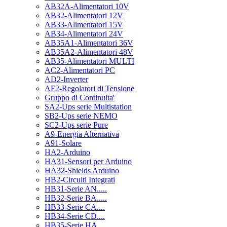
AB32A-Alimentatori 10V
AB32-Alimentatori 12V
AB33-Alimentatori 15V
AB34-Alimentatori 24V
AB35A1-Alimentatori 36V
AB35A2-Alimentatori 48V
AB35-Alimentatori MULTI
AC2-Alimentatori PC
AD2-Inverter
AF2-Regolatori di Tensione
Gruppo di Continuita'
SA2-Ups serie Multistation
SB2-Ups serie NEMO
SC2-Ups serie Pure
A9-Energia Alternativa
A91-Solare
HA2-Arduino
HA31-Sensori per Arduino
HA32-Shields Arduino
HB2-Circuiti Integrati
HB31-Serie AN.....
HB32-Serie BA.....
HB33-Serie CA....
HB34-Serie CD....
HB35-Serie HA.....