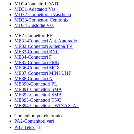
MD2-Connettori DATI
MD31-Adattatori Vas.
MD32-Connettori a Vaschetta
MD33-Connettori Centronix
MD34-Custodie Vas.
ME2-Connettori RF
ME31-Connettori Ant. Autoradio
ME32-Connettori Antenna TV
ME33-Connettori BNC
ME34-Connettori F
ME35-Connettori FME
ME36-Connettori MCX
ME37-Connettori MINI-UHF
ME38-Connettori N
ME390-Connettori PL
ME391-Connettori SMA
ME392-Connettori SMB
ME393-Connettori TNC
ME394-Connettori TWINAXIAL
Contenitori per elettronica
PA2-Contenitori vari
PB2-Teko
