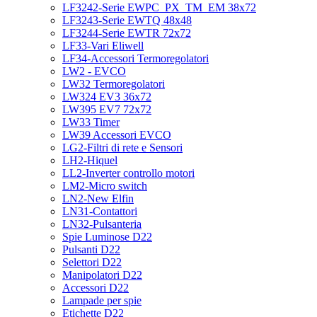
LF3242-Serie EWPC_PX_TM_EM 38x72
LF3243-Serie EWTQ 48x48
LF3244-Serie EWTR 72x72
LF33-Vari Eliwell
LF34-Accessori Termoregolatori
LW2 - EVCO
LW32 Termoregolatori
LW324 EV3 36x72
LW395 EV7 72x72
LW33 Timer
LW39 Accessori EVCO
LG2-Filtri di rete e Sensori
LH2-Hiquel
LL2-Inverter controllo motori
LM2-Micro switch
LN2-New Elfin
LN31-Contattori
LN32-Pulsanteria
Spie Luminose D22
Pulsanti D22
Selettori D22
Manipolatori D22
Accessori D22
Lampade per spie
Etichette D22