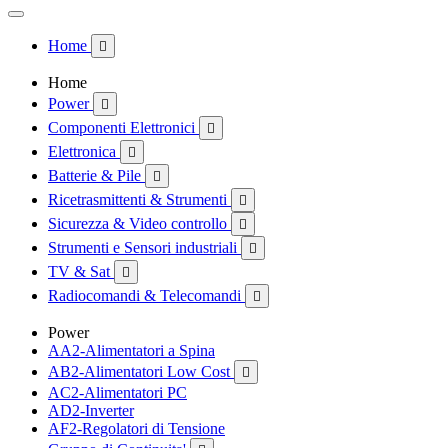
Home

Home
Power

Componenti Elettronici

Elettronica

Batterie & Pile

Ricetrasmittenti & Strumenti

Sicurezza & Video controllo

Strumenti e Sensori industriali

TV & Sat

Radiocomandi & Telecomandi

Power
AA2-Alimentatori a Spina
AB2-Alimentatori Low Cost

AC2-Alimentatori PC
AD2-Inverter
AF2-Regolatori di Tensione