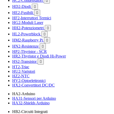
HC2-Condensatori

HD2-Diodi

HE2-Fusibili

HF2-Interruttori Termici
HG2-Moduli Laser
HH2-Potenziometri

HL2-Powerblock

HM2-Raspberry Pi

HN2-Resistenze

HP2-Thyristor - SCR
HR2-Thyristor e Diodi Hi-Power
HS2-Transistor

HT2-Triac
HU2-Varistori
HZ2-NTC
HV2-Optoelettronici
HX2-Convertitori DC/DC
HA2-Arduino
HA31-Sensori per Arduino
HA32-Shields Arduino
HB2-Circuiti Integrati