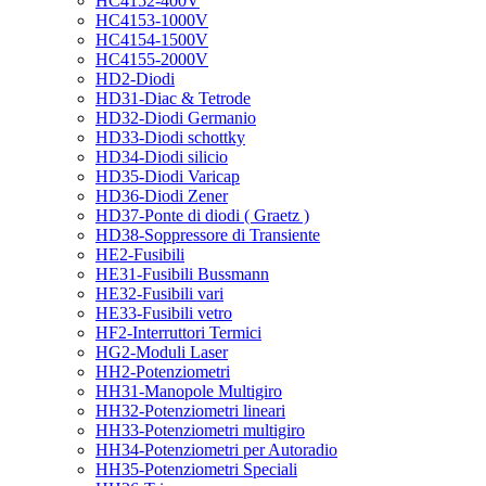
HC4152-400V
HC4153-1000V
HC4154-1500V
HC4155-2000V
HD2-Diodi
HD31-Diac & Tetrode
HD32-Diodi Germanio
HD33-Diodi schottky
HD34-Diodi silicio
HD35-Diodi Varicap
HD36-Diodi Zener
HD37-Ponte di diodi ( Graetz )
HD38-Soppressore di Transiente
HE2-Fusibili
HE31-Fusibili Bussmann
HE32-Fusibili vari
HE33-Fusibili vetro
HF2-Interruttori Termici
HG2-Moduli Laser
HH2-Potenziometri
HH31-Manopole Multigiro
HH32-Potenziometri lineari
HH33-Potenziometri multigiro
HH34-Potenziometri per Autoradio
HH35-Potenziometri Speciali