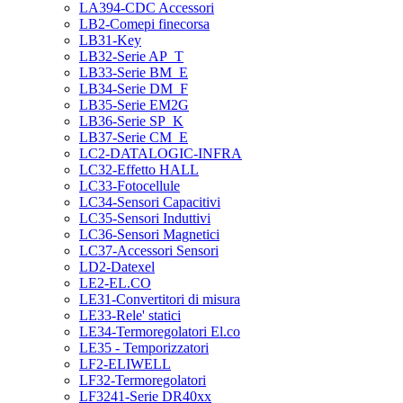
LA394-CDC Accessori
LB2-Comepi finecorsa
LB31-Key
LB32-Serie AP_T
LB33-Serie BM_E
LB34-Serie DM_F
LB35-Serie EM2G
LB36-Serie SP_K
LB37-Serie CM_E
LC2-DATALOGIC-INFRA
LC32-Effetto HALL
LC33-Fotocellule
LC34-Sensori Capacitivi
LC35-Sensori Induttivi
LC36-Sensori Magnetici
LC37-Accessori Sensori
LD2-Datexel
LE2-EL.CO
LE31-Convertitori di misura
LE33-Rele' statici
LE34-Termoregolatori El.co
LE35 - Temporizzatori
LF2-ELIWELL
LF32-Termoregolatori
LF3241-Serie DR40xx