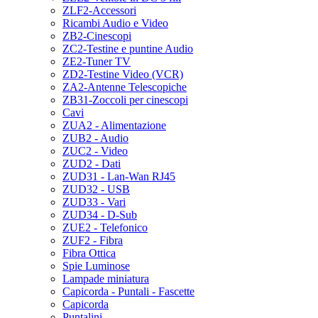
ZLF2-Accessori
Ricambi Audio e Video
ZB2-Cinescopi
ZC2-Testine e puntine Audio
ZE2-Tuner TV
ZD2-Testine Video (VCR)
ZA2-Antenne Telescopiche
ZB31-Zoccoli per cinescopi
Cavi
ZUA2 - Alimentazione
ZUB2 - Audio
ZUC2 - Video
ZUD2 - Dati
ZUD31 - Lan-Wan RJ45
ZUD32 - USB
ZUD33 - Vari
ZUD34 - D-Sub
ZUE2 - Telefonico
ZUF2 - Fibra
Fibra Ottica
Spie Luminose
Lampade miniatura
Capicorda - Puntali - Fascette
Capicorda
Puntalini