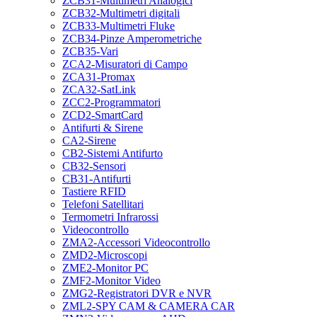
ZCB31-Multimetri Analogici
ZCB32-Multimetri digitali
ZCB33-Multimetri Fluke
ZCB34-Pinze Amperometriche
ZCB35-Vari
ZCA2-Misuratori di Campo
ZCA31-Promax
ZCA32-SatLink
ZCC2-Programmatori
ZCD2-SmartCard
Antifurti & Sirene
CA2-Sirene
CB2-Sistemi Antifurto
CB32-Sensori
CB31-Antifurti
Tastiere RFID
Telefoni Satellitari
Termometri Infrarossi
Videocontrollo
ZMA2-Accessori Videocontrollo
ZMD2-Microscopi
ZME2-Monitor PC
ZMF2-Monitor Video
ZMG2-Registratori DVR e NVR
ZML2-SPY CAM & CAMERA CAR