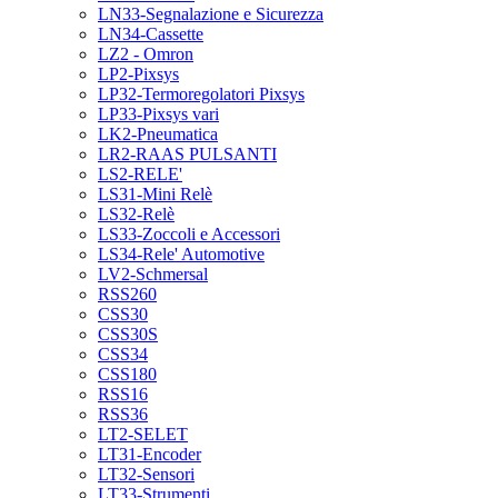
LN33-Segnalazione e Sicurezza
LN34-Cassette
LZ2 - Omron
LP2-Pixsys
LP32-Termoregolatori Pixsys
LP33-Pixsys vari
LK2-Pneumatica
LR2-RAAS PULSANTI
LS2-RELE'
LS31-Mini Relè
LS32-Relè
LS33-Zoccoli e Accessori
LS34-Rele' Automotive
LV2-Schmersal
RSS260
CSS30
CSS30S
CSS34
CSS180
RSS16
RSS36
LT2-SELET
LT31-Encoder
LT32-Sensori
LT33-Strumenti