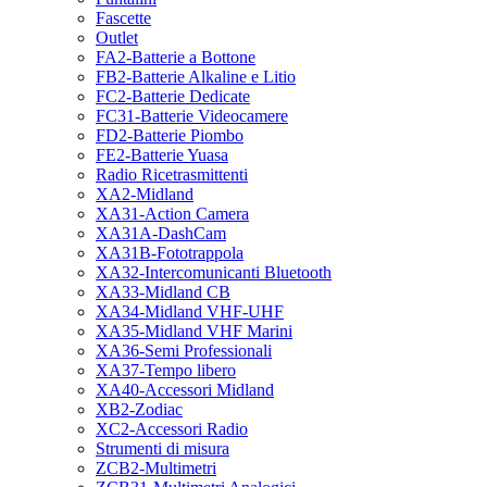
Fascette
Outlet
FA2-Batterie a Bottone
FB2-Batterie Alkaline e Litio
FC2-Batterie Dedicate
FC31-Batterie Videocamere
FD2-Batterie Piombo
FE2-Batterie Yuasa
Radio Ricetrasmittenti
XA2-Midland
XA31-Action Camera
XA31A-DashCam
XA31B-Fototrappola
XA32-Intercomunicanti Bluetooth
XA33-Midland CB
XA34-Midland VHF-UHF
XA35-Midland VHF Marini
XA36-Semi Professionali
XA37-Tempo libero
XA40-Accessori Midland
XB2-Zodiac
XC2-Accessori Radio
Strumenti di misura
ZCB2-Multimetri