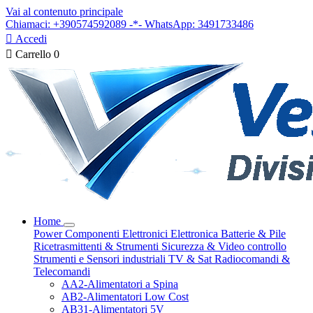
Vai al contenuto principale
Chiamaci: +390574592089 -*- WhatsApp: 3491733486

Accedi

Carrello
0
Home
Power
Componenti Elettronici
Elettronica
Batterie & Pile
Ricetrasmittenti & Strumenti
Sicurezza & Video controllo
Strumenti e Sensori industriali
TV & Sat
Radiocomandi &
Telecomandi
AA2-Alimentatori a Spina
AB2-Alimentatori Low Cost
AB31-Alimentatori 5V