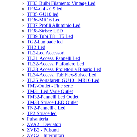
TF33-Bulbi Filamento Vintage Led
TF34-G4 - G9 led
TF35-GU10 led
TF36-MR16 Led
TF37-Profili Alluminio Led
TF38-Strisce LED
TF39-Tubi T8 - T5 Led
TG2-Lampade led
TH2-Led
TL2-Led Accessori
TL31-Access. Pannelli Led
TL32-Access. Plafoniere Led
TL33-Access. Proiettori a Binario Led
TL34-Access. TubiFlex-Strisce Led
TL35-Portafaretti GU10 - MR16 Led
TM2-Outlet - Fine serie
TM31-Led Varie Outlet
TM32-Pannelli Led Outlet
TM33-Strisce LED Outlet
TN2-Pannelli a Led
TP2-Strisce led
Pulsanteria
ZVA2 - Deviatori
ZVB2 - Pulsanti
ZVC2 - Interruttori