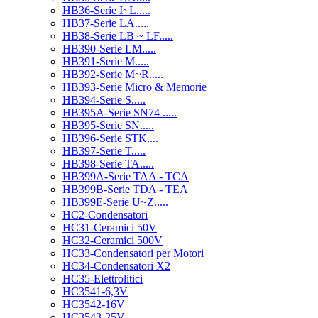
HB36-Serie I~L.....
HB37-Serie LA.....
HB38-Serie LB ~ LF.....
HB390-Serie LM.....
HB391-Serie M.....
HB392-Serie M~R.....
HB393-Serie Micro & Memorie
HB394-Serie S.....
HB395A-Serie SN74 .....
HB395-Serie SN.....
HB396-Serie STK....
HB397-Serie T.....
HB398-Serie TA.....
HB399A-Serie TAA - TCA
HB399B-Serie TDA - TEA
HB399E-Serie U~Z.....
HC2-Condensatori
HC31-Ceramici 50V
HC32-Ceramici 500V
HC33-Condensatori per Motori
HC34-Condensatori X2
HC35-Elettrolitici
HC3541-6,3V
HC3542-16V
HC3543-25V