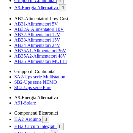
Gruppo di Continuita'

A9-Energia Alternativa

AB2-Alimentatori Low Cost
AB31-Alimentatori 5V
AB32A-Alimentatori 10V
AB32-Alimentatori 12V
AB33-Alimentatori 15V
AB34-Alimentatori 24V
AB35A1-Alimentatori 36V
AB35A2-Alimentatori 48V
AB35-Alimentatori MULTI
Gruppo di Continuita'
SA2-Ups serie Multistation
SB2-Ups serie NEMO
SC2-Ups serie Pure
A9-Energia Alternativa
A91-Solare
Componenti Elettronici
HA2-Arduino

HB2-Circuiti Integrati
