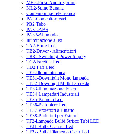
MH2-Prese Audio 3,5mm
ML2-Spine Banana
Contenitori per elettronica
PA2-Contenitori vari
PB2-Teko
PA31-ABS
PA32-Alluminio
Illuminazione a led
TA2-Barre Led
TB2-Driver - Alimentatori
TB31-Switching Power Supply
TC2-Faretti a Led
TD2-Fari a led
TE2-Illuminotecnica
TE31-Downlight Mono lampada
TE32-Downlight Multi Lampada
TE33-Illuminazione Esterni
TE34-Lampadari Industriali
TE35-Pannelli Led
TE36-Plafoniere Led
TE37-Proiettori a Binario
TE38-Proiettori per Esterni
TF2-Lampade Bulbi Strisce Tubi LED
TF31-Bulbi Classici Led
TF32-Bulbi Filamento Clear Led