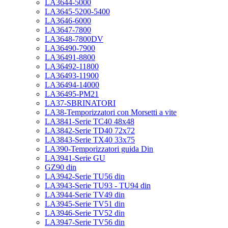
LA3644-5000
LA3645-5200-5400
LA3646-6000
LA3647-7800
LA3648-7800DV
LA36490-7900
LA36491-8800
LA36492-11800
LA36493-11900
LA36494-14000
LA36495-PM21
LA37-SBRINATORI
LA38-Temporizzatori con Morsetti a vite
LA3841-Serie TC40 48x48
LA3842-Serie TD40 72x72
LA3843-Serie TX40 33x75
LA390-Temporizzatori guida Din
LA3941-Serie GU
GZ90 din
LA3942-Serie TU56 din
LA3943-Serie TU93 - TU94 din
LA3944-Serie TV49 din
LA3945-Serie TV51 din
LA3946-Serie TV52 din
LA3947-Serie TV56 din