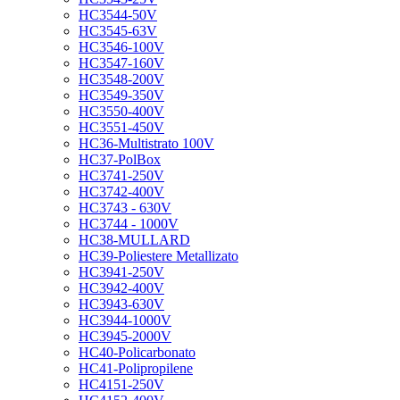
HC3544-50V
HC3545-63V
HC3546-100V
HC3547-160V
HC3548-200V
HC3549-350V
HC3550-400V
HC3551-450V
HC36-Multistrato 100V
HC37-PolBox
HC3741-250V
HC3742-400V
HC3743 - 630V
HC3744 - 1000V
HC38-MULLARD
HC39-Poliestere Metallizato
HC3941-250V
HC3942-400V
HC3943-630V
HC3944-1000V
HC3945-2000V
HC40-Policarbonato
HC41-Polipropilene
HC4151-250V