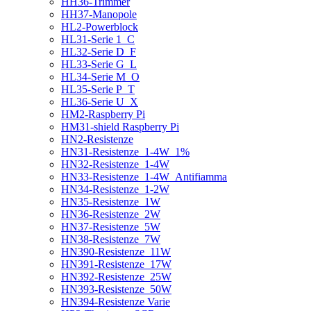
HH36-Trimmer
HH37-Manopole
HL2-Powerblock
HL31-Serie 1_C
HL32-Serie D_F
HL33-Serie G_L
HL34-Serie M_O
HL35-Serie P_T
HL36-Serie U_X
HM2-Raspberry Pi
HM31-shield Raspberry Pi
HN2-Resistenze
HN31-Resistenze_1-4W_1%
HN32-Resistenze_1-4W
HN33-Resistenze_1-4W_Antifiamma
HN34-Resistenze_1-2W
HN35-Resistenze_1W
HN36-Resistenze_2W
HN37-Resistenze_5W
HN38-Resistenze_7W
HN390-Resistenze_11W
HN391-Resistenze_17W
HN392-Resistenze_25W
HN393-Resistenze_50W
HN394-Resistenze Varie