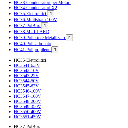
HC33-Condensatori per Motori
HC34-Condensatori X2
HC35-Elettrolitici

HC36-Multistrato 100V
HC37-PolBox

HC38-MULLARD
HC39-Poliestere Metallizato

HC40-Policarbonato
HC41-Polipropilene

HC35-Elettrolitici
HC3541-6,3V
HC3542-16V
HC3543-25V
HC3544-50V
HC3545-63V
HC3546-100V
HC3547-160V
HC3548-200V
HC3549-350V
HC3550-400V
HC3551-450V
HC37-PolBox