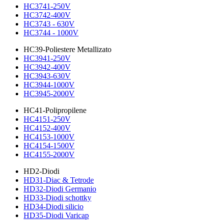
HC3741-250V
HC3742-400V
HC3743 - 630V
HC3744 - 1000V
HC39-Poliestere Metallizato
HC3941-250V
HC3942-400V
HC3943-630V
HC3944-1000V
HC3945-2000V
HC41-Polipropilene
HC4151-250V
HC4152-400V
HC4153-1000V
HC4154-1500V
HC4155-2000V
HD2-Diodi
HD31-Diac & Tetrode
HD32-Diodi Germanio
HD33-Diodi schottky
HD34-Diodi silicio
HD35-Diodi Varicap