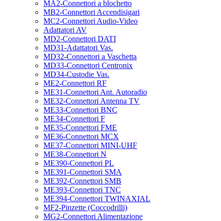
MA2-Connettori a blochetto
MB2-Connettori Accendisigari
MC2-Connettori Audio-Video
Adattatori AV
MD2-Connettori DATI
MD31-Adattatori Vas.
MD32-Connettori a Vaschetta
MD33-Connettori Centronix
MD34-Custodie Vas.
ME2-Connettori RF
ME31-Connettori Ant. Autoradio
ME32-Connettori Antenna TV
ME33-Connettori BNC
ME34-Connettori F
ME35-Connettori FME
ME36-Connettori MCX
ME37-Connettori MINI-UHF
ME38-Connettori N
ME390-Connettori PL
ME391-Connettori SMA
ME392-Connettori SMB
ME393-Connettori TNC
ME394-Connettori TWINAXIAL
MF2-Pinzette (Coccodrilli)
MG2-Connettori Alimentazione