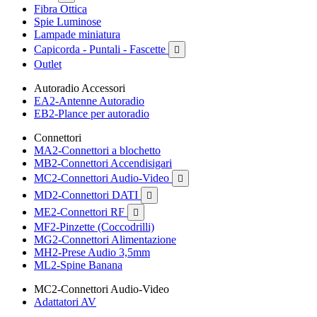
Fibra Ottica
Spie Luminose
Lampade miniatura
Capicorda - Puntali - Fascette

Outlet
Autoradio Accessori
EA2-Antenne Autoradio
EB2-Plance per autoradio
Connettori
MA2-Connettori a blochetto
MB2-Connettori Accendisigari
MC2-Connettori Audio-Video

MD2-Connettori DATI

ME2-Connettori RF

MF2-Pinzette (Coccodrilli)
MG2-Connettori Alimentazione
MH2-Prese Audio 3,5mm
ML2-Spine Banana
MC2-Connettori Audio-Video
Adattatori AV