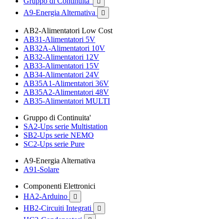
Gruppo di Continuita'

A9-Energia Alternativa

AB2-Alimentatori Low Cost
AB31-Alimentatori 5V
AB32A-Alimentatori 10V
AB32-Alimentatori 12V
AB33-Alimentatori 15V
AB34-Alimentatori 24V
AB35A1-Alimentatori 36V
AB35A2-Alimentatori 48V
AB35-Alimentatori MULTI
Gruppo di Continuita'
SA2-Ups serie Multistation
SB2-Ups serie NEMO
SC2-Ups serie Pure
A9-Energia Alternativa
A91-Solare
Componenti Elettronici
HA2-Arduino

HB2-Circuiti Integrati
