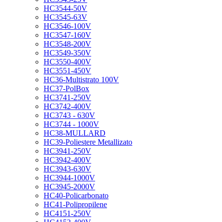
HC3544-50V
HC3545-63V
HC3546-100V
HC3547-160V
HC3548-200V
HC3549-350V
HC3550-400V
HC3551-450V
HC36-Multistrato 100V
HC37-PolBox
HC3741-250V
HC3742-400V
HC3743 - 630V
HC3744 - 1000V
HC38-MULLARD
HC39-Poliestere Metallizato
HC3941-250V
HC3942-400V
HC3943-630V
HC3944-1000V
HC3945-2000V
HC40-Policarbonato
HC41-Polipropilene
HC4151-250V