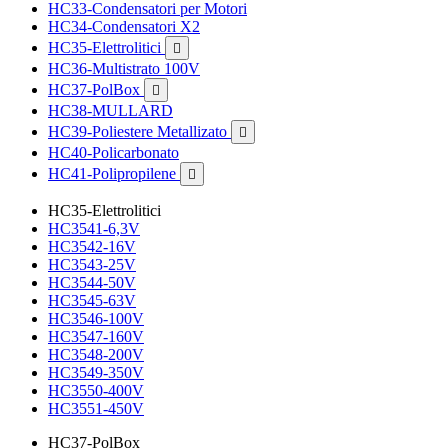
HC33-Condensatori per Motori
HC34-Condensatori X2
HC35-Elettrolitici

HC36-Multistrato 100V
HC37-PolBox

HC38-MULLARD
HC39-Poliestere Metallizato

HC40-Policarbonato
HC41-Polipropilene

HC35-Elettrolitici
HC3541-6,3V
HC3542-16V
HC3543-25V
HC3544-50V
HC3545-63V
HC3546-100V
HC3547-160V
HC3548-200V
HC3549-350V
HC3550-400V
HC3551-450V
HC37-PolBox