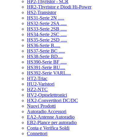
HP2-Thyristor - SCR
HR2-Thyristor e Diodi Hi-Power
HS2-Transistor
HS31-Serie 2N .....
HS32-Serie 2SA .....
HS33-Serie 2SB .....
HS34-Serie 2SC .....
HS35-Serie 2SD .....
HS36-Serie B.....
HS37-Serie BC .....
HS38-Serie BD....
HS390-Serie BF .....
HS391-Serie BU....
HS392-Serie VARI.....
HT2-Triac
HU2-Varistori
HZ2-NTC
HV2-Optoelettronici
HX2-Convertitori DC/DC
Nuovi Prodotti
Autoradio Accessori
EA2-Antenne Autoradio
EB2-Plance per autoradio
Conta e Verifica Soldi
Connettori