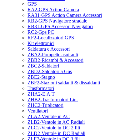
GPS
RA2-GPS Action Camera
RA31-GPS Action Camera Accessori
RB2-GPS Navigatore stradale
RB31-GPS Accessori Navigatori
RC2-Gps PC
RF2-Localizzatori GPS
Kit elettronici
Saldatura e Accessori
ZBA2-Pompette aspiranti
ZBB2-Ricambi & Accessori
ZBC2-Saldatori
ZBD2-Saldatori a Gas
ZBE2-Stagno
ZBF2-Stazioni saldanti & dissaldanti
Trasformatori
ZHA2-E.A.T.
ZHB2-Trasformatori Lin.
ZHC2-Triplicatori
Ventilatori
ZLA2-Ventole in AC
ZLB2-Ventole in AC Radiali
ZLC2-Ventole in DC 2 fili
ZLD2-Ventole in DC Radiali
ZLE2-Ventole in DC 3 fili