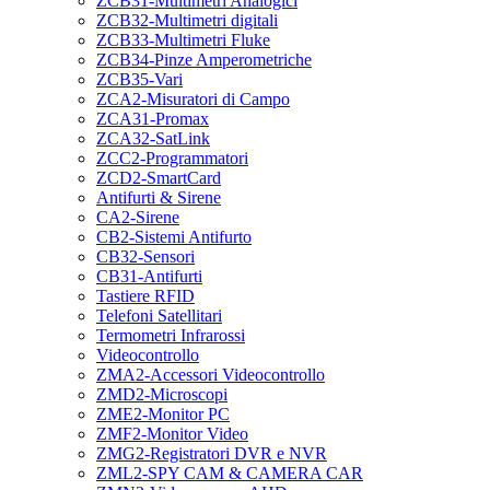
ZCB31-Multimetri Analogici
ZCB32-Multimetri digitali
ZCB33-Multimetri Fluke
ZCB34-Pinze Amperometriche
ZCB35-Vari
ZCA2-Misuratori di Campo
ZCA31-Promax
ZCA32-SatLink
ZCC2-Programmatori
ZCD2-SmartCard
Antifurti & Sirene
CA2-Sirene
CB2-Sistemi Antifurto
CB32-Sensori
CB31-Antifurti
Tastiere RFID
Telefoni Satellitari
Termometri Infrarossi
Videocontrollo
ZMA2-Accessori Videocontrollo
ZMD2-Microscopi
ZME2-Monitor PC
ZMF2-Monitor Video
ZMG2-Registratori DVR e NVR
ZML2-SPY CAM & CAMERA CAR