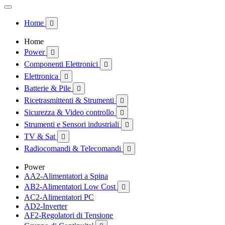
Home

Home
Power

Componenti Elettronici

Elettronica

Batterie & Pile

Ricetrasmittenti & Strumenti

Sicurezza & Video controllo

Strumenti e Sensori industriali

TV & Sat

Radiocomandi & Telecomandi

Power
AA2-Alimentatori a Spina
AB2-Alimentatori Low Cost

AC2-Alimentatori PC
AD2-Inverter
AF2-Regolatori di Tensione