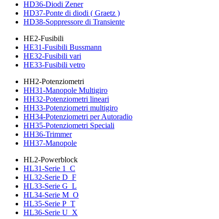
HD36-Diodi Zener
HD37-Ponte di diodi ( Graetz )
HD38-Soppressore di Transiente
HE2-Fusibili
HE31-Fusibili Bussmann
HE32-Fusibili vari
HE33-Fusibili vetro
HH2-Potenziometri
HH31-Manopole Multigiro
HH32-Potenziometri lineari
HH33-Potenziometri multigiro
HH34-Potenziometri per Autoradio
HH35-Potenziometri Speciali
HH36-Trimmer
HH37-Manopole
HL2-Powerblock
HL31-Serie 1_C
HL32-Serie D_F
HL33-Serie G_L
HL34-Serie M_O
HL35-Serie P_T
HL36-Serie U_X