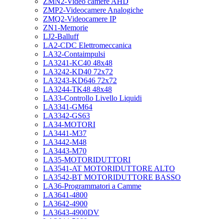
ZMN2-Video camere AHD
ZMP2-Videocamere Analogiche
ZMQ2-Videocamere IP
ZN1-Memorie
LJ2-Balluff
LA2-CDC Elettromeccanica
LA32-Contaimpulsi
LA3241-KC40 48x48
LA3242-KD40 72x72
LA3243-KD646 72x72
LA3244-TK48 48x48
LA33-Controllo Livello Liquidi
LA3341-GM64
LA3342-GS63
LA34-MOTORI
LA3441-M37
LA3442-M48
LA3443-M70
LA35-MOTORIDUTTORI
LA3541-AT MOTORIDUTTORE ALTO
LA3542-BT MOTORIDUTTORE BASSO
LA36-Programmatori a Camme
LA3641-4800
LA3642-4900
LA3643-4900DV