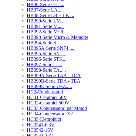
HB36-Serie I~L.....
HB37-Serie LA.....
HB38-Serie LB ~ LF.....
HB390-Serie LM.....
HB391-Serie M.....
HB392-Serie M~R.....
HB393-Serie Micro & Memorie
HB394-Serie S.....
HB395A-Serie SN74 .....
HB395-Serie SN.....
HB396-Serie STK....
HB397-Serie T.....
HB398-Serie TA.....
HB399A-Serie TAA - TCA
HB399B-Serie TDA - TEA
HB399E-Serie U~Z.....
HC2-Condensatori
HC31-Ceramici 50V
HC32-Ceramici 500V
HC33-Condensatori per Motori
HC34-Condensatori X2
HC35-Elettrolitici
HC3541-6,3V
HC3542-16V
HC3543-25V