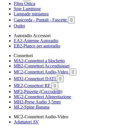
Fibra Ottica
Spie Luminose
Lampade miniatura
Capicorda - Puntali - Fascette

Outlet
Autoradio Accessori
EA2-Antenne Autoradio
EB2-Plance per autoradio
Connettori
MA2-Connettori a blochetto
MB2-Connettori Accendisigari
MC2-Connettori Audio-Video

MD2-Connettori DATI

ME2-Connettori RF

MF2-Pinzette (Coccodrilli)
MG2-Connettori Alimentazione
MH2-Prese Audio 3,5mm
ML2-Spine Banana
MC2-Connettori Audio-Video
Adattatori AV