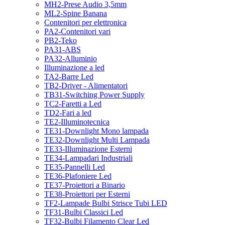
MH2-Prese Audio 3,5mm
ML2-Spine Banana
Contenitori per elettronica
PA2-Contenitori vari
PB2-Teko
PA31-ABS
PA32-Alluminio
Illuminazione a led
TA2-Barre Led
TB2-Driver - Alimentatori
TB31-Switching Power Supply
TC2-Faretti a Led
TD2-Fari a led
TE2-Illuminotecnica
TE31-Downlight Mono lampada
TE32-Downlight Multi Lampada
TE33-Illuminazione Esterni
TE34-Lampadari Industriali
TE35-Pannelli Led
TE36-Plafoniere Led
TE37-Proiettori a Binario
TE38-Proiettori per Esterni
TF2-Lampade Bulbi Strisce Tubi LED
TF31-Bulbi Classici Led
TF32-Bulbi Filamento Clear Led