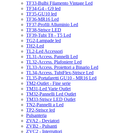
TF33-Bulbi Filamento Vintage Led
TF34-G4 - G9 led
TF35-GU10 led
TF36-MR16 Led
TF37-Profili Alluminio Led
TF38-Strisce LED
TF39-Tubi T8 - T5 Led
TG2-Lampade led
TH2-Led
TL2-Led Accessori
TL31-Access. Pannelli Led
TL32-Access. Plafoniere Led
TL33-Access. Proiettori a Binario Led
TL34-Access. TubiFlex-Strisce Led
TL35-Portafaretti GU10 - MR16 Led
TM2-Outlet - Fine serie
TM31-Led Varie Outlet
TM32-Pannelli Led Outlet
TM33-Strisce LED Outlet
TN2-Pannelli a Led
TP2-Strisce led
Pulsanteria
ZVA2 - Deviatori
ZVB2 - Pulsanti
ZVC2 - Interruttori