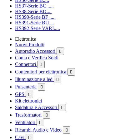
HS36-Serie B.....
HS37-Serie BC .....
HS38-Serie BD....
HS390-Serie BF .....
HS391-Serie BU....
HS392-Serie VARI.....
Elettronica
Nuovi Prodotti
Autoradio Accessori

Conta e Verifica Soldi
Connettori

Contenitori per elettronica

Illuminazione a led

Pulsanteria

GPS

Kit elettronici
Saldatura e Accessori

Trasformatori

Ventilatori

Ricambi Audio e Video

Cavi
