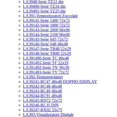
LA3948-Serie TZ12 din
LA39490-Serie TZ24 din
LA39491-Serie TZ25 din
LA391-Temporizzatori Zoccolati
LA39141-Serie 1400 72x72
LA39142-Serie 1800 72x72
LA39143-Serie 2000 96x96
LA39144-Serie 2100 96x96
LA39145-Serie S45 72x72
LA39146-Serie S48 48x48
LA39147-Serie TB48 22x29
LA39148-Serie TB80 22x29
LA391490-Serie TC 48x48
LA391491-Serie TF 22x29
LA391492-Serie TN 39x39
LA391493-Serie TY 72x72
LA392-Termoregolatori
LA39241-RC47 48x48 DOPPIO DISPLAY
LA39242-RC48 48x48
LA39243-RC49 48x48
LA39244-RC91 48x48
LA39245-RD72 72x72
LA39246-RL35 DIN
LA39247-RX02 33x75
LA393-Visualizzatore Digitale