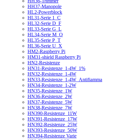
HH36-Trimmer
HH37-Manopole
HL2-Powerblock
HL31-Serie 1_C
HL32-Serie D_F
HL33-Serie G_L
HL34-Serie M_O
HL35-Serie P_T
HL36-Serie U_X
HM2-Raspberry Pi
HM31-shield Raspberry Pi
HN2-Resistenze
HN31-Resistenze_1-4W_1%
HN32-Resistenze_1-4W
HN33-Resistenze_1-4W_Antifiamma
HN34-Resistenze_1-2W
HN35-Resistenze_1W
HN36-Resistenze_2W
HN37-Resistenze_5W
HN38-Resistenze_7W
HN390-Resistenze_11W
HN391-Resistenze_17W
HN392-Resistenze_25W
HN393-Resistenze_50W
HN394-Resistenze Varie