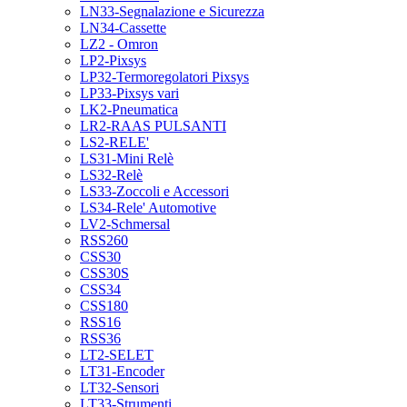
LN33-Segnalazione e Sicurezza
LN34-Cassette
LZ2 - Omron
LP2-Pixsys
LP32-Termoregolatori Pixsys
LP33-Pixsys vari
LK2-Pneumatica
LR2-RAAS PULSANTI
LS2-RELE'
LS31-Mini Relè
LS32-Relè
LS33-Zoccoli e Accessori
LS34-Rele' Automotive
LV2-Schmersal
RSS260
CSS30
CSS30S
CSS34
CSS180
RSS16
RSS36
LT2-SELET
LT31-Encoder
LT32-Sensori
LT33-Strumenti