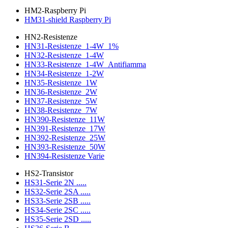
HM2-Raspberry Pi
HM31-shield Raspberry Pi
HN2-Resistenze
HN31-Resistenze_1-4W_1%
HN32-Resistenze_1-4W
HN33-Resistenze_1-4W_Antifiamma
HN34-Resistenze_1-2W
HN35-Resistenze_1W
HN36-Resistenze_2W
HN37-Resistenze_5W
HN38-Resistenze_7W
HN390-Resistenze_11W
HN391-Resistenze_17W
HN392-Resistenze_25W
HN393-Resistenze_50W
HN394-Resistenze Varie
HS2-Transistor
HS31-Serie 2N .....
HS32-Serie 2SA .....
HS33-Serie 2SB .....
HS34-Serie 2SC .....
HS35-Serie 2SD .....