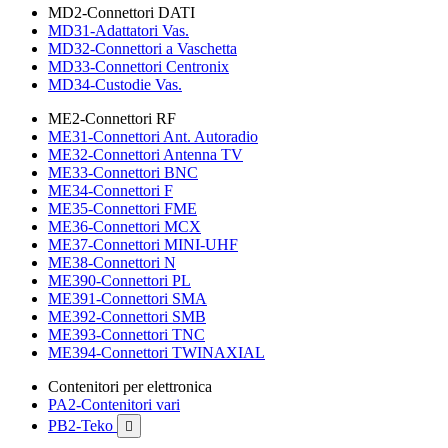
MD2-Connettori DATI
MD31-Adattatori Vas.
MD32-Connettori a Vaschetta
MD33-Connettori Centronix
MD34-Custodie Vas.
ME2-Connettori RF
ME31-Connettori Ant. Autoradio
ME32-Connettori Antenna TV
ME33-Connettori BNC
ME34-Connettori F
ME35-Connettori FME
ME36-Connettori MCX
ME37-Connettori MINI-UHF
ME38-Connettori N
ME390-Connettori PL
ME391-Connettori SMA
ME392-Connettori SMB
ME393-Connettori TNC
ME394-Connettori TWINAXIAL
Contenitori per elettronica
PA2-Contenitori vari
PB2-Teko
