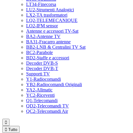
LT34-Finecorsa
LU2-Strumenti Analogici
LX2-TA trasformatori
LQ2-TELEMECANIQUE
LO2-IFM sensor
Antenne e accessori TV-Sat
BA2-Antenne TV
BA31-Fracarro antenne
BB2-LNB & Centralini TV Sat
BC2-Parabole
BD2-Staffe e accessori
Decoder DVB-S
Decoder DVB-T
Supporti TV
Y1-Radiocomandi
YB2-Radiocomandi Originali
YA2-Allmatic
YC2-Riceventi
Q1-Telecomandi
QD2-Telecomandi TV
QC2-Telecomandi Air


Tutto