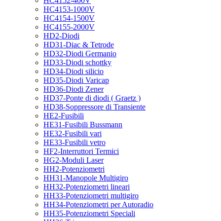
HC4152-400V
HC4153-1000V
HC4154-1500V
HC4155-2000V
HD2-Diodi
HD31-Diac & Tetrode
HD32-Diodi Germanio
HD33-Diodi schottky
HD34-Diodi silicio
HD35-Diodi Varicap
HD36-Diodi Zener
HD37-Ponte di diodi ( Graetz )
HD38-Soppressore di Transiente
HE2-Fusibili
HE31-Fusibili Bussmann
HE32-Fusibili vari
HE33-Fusibili vetro
HF2-Interruttori Termici
HG2-Moduli Laser
HH2-Potenziometri
HH31-Manopole Multigiro
HH32-Potenziometri lineari
HH33-Potenziometri multigiro
HH34-Potenziometri per Autoradio
HH35-Potenziometri Speciali