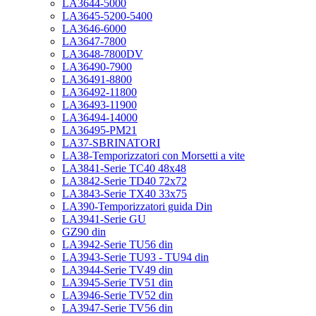
LA3644-5000
LA3645-5200-5400
LA3646-6000
LA3647-7800
LA3648-7800DV
LA36490-7900
LA36491-8800
LA36492-11800
LA36493-11900
LA36494-14000
LA36495-PM21
LA37-SBRINATORI
LA38-Temporizzatori con Morsetti a vite
LA3841-Serie TC40 48x48
LA3842-Serie TD40 72x72
LA3843-Serie TX40 33x75
LA390-Temporizzatori guida Din
LA3941-Serie GU
GZ90 din
LA3942-Serie TU56 din
LA3943-Serie TU93 - TU94 din
LA3944-Serie TV49 din
LA3945-Serie TV51 din
LA3946-Serie TV52 din
LA3947-Serie TV56 din