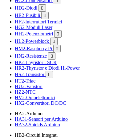
HC2-Condensatori

HD2-Diodi

HE2-Fusibili

HF2-Interruttori Termici
HG2-Moduli Laser
HH2-Potenziometri

HL2-Powerblock

HM2-Raspberry Pi

HN2-Resistenze

HP2-Thyristor - SCR
HR2-Thyristor e Diodi Hi-Power
HS2-Transistor

HT2-Triac
HU2-Varistori
HZ2-NTC
HV2-Optoelettronici
HX2-Convertitori DC/DC
HA2-Arduino
HA31-Sensori per Arduino
HA32-Shields Arduino
HB2-Circuiti Integrati