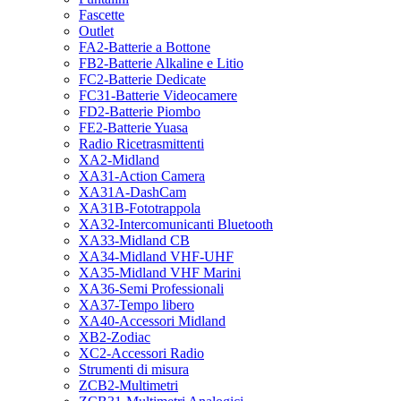
Fascette
Outlet
FA2-Batterie a Bottone
FB2-Batterie Alkaline e Litio
FC2-Batterie Dedicate
FC31-Batterie Videocamere
FD2-Batterie Piombo
FE2-Batterie Yuasa
Radio Ricetrasmittenti
XA2-Midland
XA31-Action Camera
XA31A-DashCam
XA31B-Fototrappola
XA32-Intercomunicanti Bluetooth
XA33-Midland CB
XA34-Midland VHF-UHF
XA35-Midland VHF Marini
XA36-Semi Professionali
XA37-Tempo libero
XA40-Accessori Midland
XB2-Zodiac
XC2-Accessori Radio
Strumenti di misura
ZCB2-Multimetri