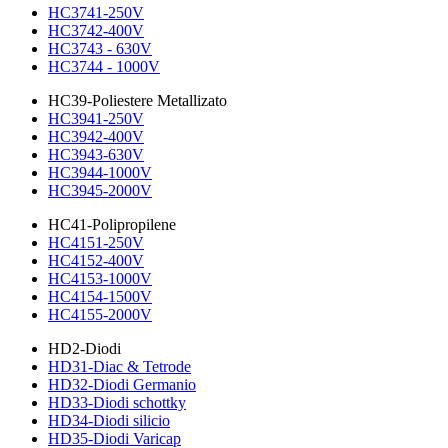
HC3741-250V
HC3742-400V
HC3743 - 630V
HC3744 - 1000V
HC39-Poliestere Metallizato
HC3941-250V
HC3942-400V
HC3943-630V
HC3944-1000V
HC3945-2000V
HC41-Polipropilene
HC4151-250V
HC4152-400V
HC4153-1000V
HC4154-1500V
HC4155-2000V
HD2-Diodi
HD31-Diac & Tetrode
HD32-Diodi Germanio
HD33-Diodi schottky
HD34-Diodi silicio
HD35-Diodi Varicap