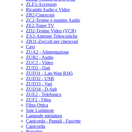
ZLF2-Accessori
Ricambi Audio e Video
ZB2-Cinescopi
ZC2-Testine e puntine Audio
ZE2-Tuner TV
ZD2-Testine Video (VCR)
ZA2-Antenne Telescopiche
ZB31-Zoccoli per cinescopi
Cavi
ZUA2 - Alimentazione
ZUB2 - Audio
ZUC2 - Video
ZUD2 - Dati
ZUD31 - Lan-Wan RJ45
ZUD32 - USB
ZUD33 - Vari
ZUD34 - D-Sub
ZUE2 - Telefonico
ZUF2 - Fibra
Fibra Ottica
Spie Luminose
Lampade miniatura
Capicorda - Puntali - Fascette
Capicorda
Puntalini