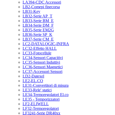
LA394-CDC Accessori
LB2-Comepi finecorsa
LB31-Key
LB32-Serie AP_T
LB33-Serie BM_E
LB34-Serie DM_F
LB35-Serie EM2G
LB36-Serie SP_K
LB37-Serie CM_E
LC2-DATALOGIC-INFRA
LC32-Effetto HALL
LC33-Fotocellule
LC34-Sensori Capacitivi
LC35-Sensori Induttivi
LC36-Sensori Magnetici
LC37-Accessori Sensori
LD2-Datexel
LE2-EL.CO
LE31-Convertitori di misura
LE33-Rele' statici
LE34-Termoregolatori El.co
LE35 - Temporizzatori
LF2-ELIWELL
LF32-Termoregolatori
LF3241-Serie DR40xx