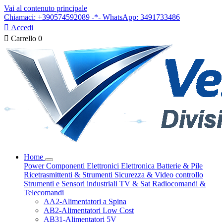
Vai al contenuto principale
Chiamaci: +390574592089 -*- WhatsApp: 3491733486

Accedi

Carrello
0
Home
Power
Componenti Elettronici
Elettronica
Batterie & Pile
Ricetrasmittenti & Strumenti
Sicurezza & Video controllo
Strumenti e Sensori industriali
TV & Sat
Radiocomandi &
Telecomandi
AA2-Alimentatori a Spina
AB2-Alimentatori Low Cost
AB31-Alimentatori 5V