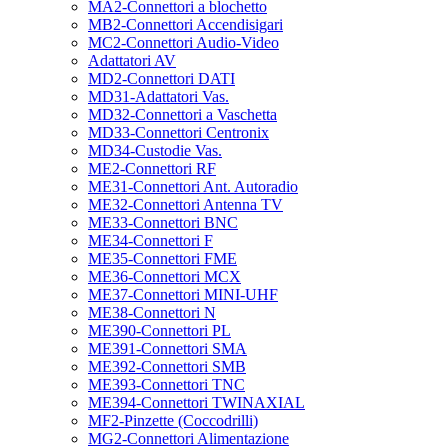
MA2-Connettori a blochetto
MB2-Connettori Accendisigari
MC2-Connettori Audio-Video
Adattatori AV
MD2-Connettori DATI
MD31-Adattatori Vas.
MD32-Connettori a Vaschetta
MD33-Connettori Centronix
MD34-Custodie Vas.
ME2-Connettori RF
ME31-Connettori Ant. Autoradio
ME32-Connettori Antenna TV
ME33-Connettori BNC
ME34-Connettori F
ME35-Connettori FME
ME36-Connettori MCX
ME37-Connettori MINI-UHF
ME38-Connettori N
ME390-Connettori PL
ME391-Connettori SMA
ME392-Connettori SMB
ME393-Connettori TNC
ME394-Connettori TWINAXIAL
MF2-Pinzette (Coccodrilli)
MG2-Connettori Alimentazione