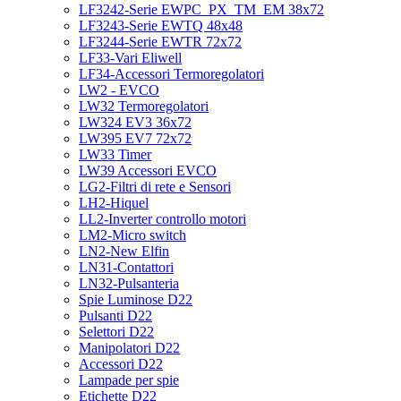
LF3242-Serie EWPC_PX_TM_EM 38x72
LF3243-Serie EWTQ 48x48
LF3244-Serie EWTR 72x72
LF33-Vari Eliwell
LF34-Accessori Termoregolatori
LW2 - EVCO
LW32 Termoregolatori
LW324 EV3 36x72
LW395 EV7 72x72
LW33 Timer
LW39 Accessori EVCO
LG2-Filtri di rete e Sensori
LH2-Hiquel
LL2-Inverter controllo motori
LM2-Micro switch
LN2-New Elfin
LN31-Contattori
LN32-Pulsanteria
Spie Luminose D22
Pulsanti D22
Selettori D22
Manipolatori D22
Accessori D22
Lampade per spie
Etichette D22