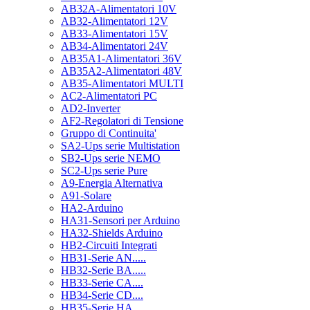
AB32A-Alimentatori 10V
AB32-Alimentatori 12V
AB33-Alimentatori 15V
AB34-Alimentatori 24V
AB35A1-Alimentatori 36V
AB35A2-Alimentatori 48V
AB35-Alimentatori MULTI
AC2-Alimentatori PC
AD2-Inverter
AF2-Regolatori di Tensione
Gruppo di Continuita'
SA2-Ups serie Multistation
SB2-Ups serie NEMO
SC2-Ups serie Pure
A9-Energia Alternativa
A91-Solare
HA2-Arduino
HA31-Sensori per Arduino
HA32-Shields Arduino
HB2-Circuiti Integrati
HB31-Serie AN.....
HB32-Serie BA.....
HB33-Serie CA....
HB34-Serie CD....
HB35-Serie HA.....