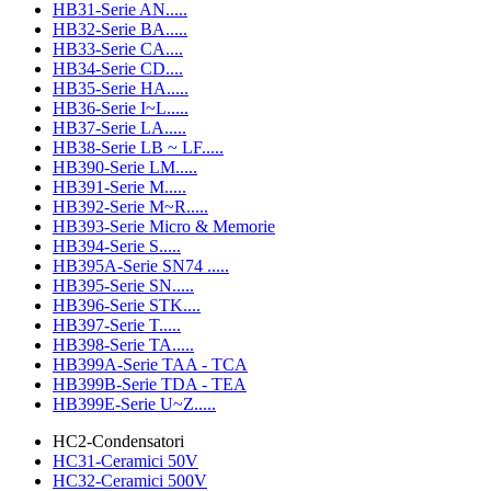
HB31-Serie AN.....
HB32-Serie BA.....
HB33-Serie CA....
HB34-Serie CD....
HB35-Serie HA.....
HB36-Serie I~L.....
HB37-Serie LA.....
HB38-Serie LB ~ LF.....
HB390-Serie LM.....
HB391-Serie M.....
HB392-Serie M~R.....
HB393-Serie Micro & Memorie
HB394-Serie S.....
HB395A-Serie SN74 .....
HB395-Serie SN.....
HB396-Serie STK....
HB397-Serie T.....
HB398-Serie TA.....
HB399A-Serie TAA - TCA
HB399B-Serie TDA - TEA
HB399E-Serie U~Z.....
HC2-Condensatori
HC31-Ceramici 50V
HC32-Ceramici 500V