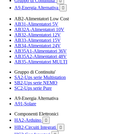
Gruppo di Continuita'

A9-Energia Alternativa

AB2-Alimentatori Low Cost
AB31-Alimentatori 5V
AB32A-Alimentatori 10V
AB32-Alimentatori 12V
AB33-Alimentatori 15V
AB34-Alimentatori 24V
AB35A1-Alimentatori 36V
AB35A2-Alimentatori 48V
AB35-Alimentatori MULTI
Gruppo di Continuita'
SA2-Ups serie Multistation
SB2-Ups serie NEMO
SC2-Ups serie Pure
A9-Energia Alternativa
A91-Solare
Componenti Elettronici
HA2-Arduino

HB2-Circuiti Integrati
