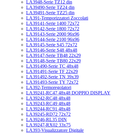
LA3948-Serie TZ12 din
LA39490-Serie TZ24 din
LA39491-Serie TZ25 din
LA391-Temporizzatori Zoccolati
LA39141-Serie 1400 72x72
LA39142-Serie 1800 72x72
LA39143-Serie 2000 96x96
LA39144-Serie 2100 96x96
LA39145-Serie S45 72x72
LA39146-Serie S48 48x48
LA39147-Serie TB48 22x29
LA39148-Serie TB80 22x29
LA391490-Serie TC 48x48
LA391491-Serie TF 22x29
LA391492-Serie TN 39x39
LA391493-Serie TY 72x72
LA392-Termoregolatori
LA39241-RC47 48x48 DOPPIO DISPLAY
LA39242-RC48 48x48
LA39243-RC49 48x48
LA39244-RC91 48x48
LA39245-RD72 72x72
LA39246-RL35 DIN
LA39247-RX02 33x75
LA393-Visualizzatore Digitale