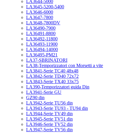
LA3644-5000
LA3645-5200-5400
LA3646-6000
LA3647-7800
LA3648-7800DV
LA36490-7900
LA36491-8800
LA36492-11800
LA36493-11900
LA36494-14000
LA36495-PM21
LA37-SBRINATORI
LA38-Temporizzatori con Morsetti a vite
LA3841-Serie TC40 48x48
LA3842-Serie TD40 72x72
LA3843-Serie TX40 33x75
LA390-Temporizzatori guida Din
LA3941-Serie GU
GZ90 din
LA3942-Serie TU56 din
LA3943-Serie TU93 - TU94 din
LA3944-Serie TV49 din
LA3945-Serie TV51 din
LA3946-Serie TV52 din
LA3947-Serie TV56 din