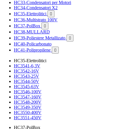
HC33-Condensatori per Motori
HC34-Condensatori X2
HC35-Elettrolitici

HC36-Multistrato 100V
HC37-PolBox

HC38-MULLARD
HC39-Poliestere Metallizato

HC40-Policarbonato
HC41-Polipropilene

HC35-Elettrolitici
HC3541-6,3V
HC3542-16V
HC3543-25V
HC3544-50V
HC3545-63V
HC3546-100V
HC3547-160V
HC3548-200V
HC3549-350V
HC3550-400V
HC3551-450V
HC37-PolBox