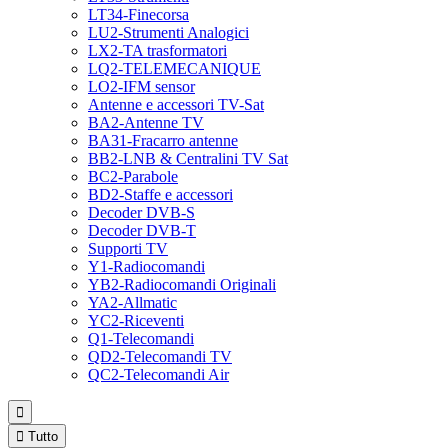
LT34-Finecorsa
LU2-Strumenti Analogici
LX2-TA trasformatori
LQ2-TELEMECANIQUE
LO2-IFM sensor
Antenne e accessori TV-Sat
BA2-Antenne TV
BA31-Fracarro antenne
BB2-LNB & Centralini TV Sat
BC2-Parabole
BD2-Staffe e accessori
Decoder DVB-S
Decoder DVB-T
Supporti TV
Y1-Radiocomandi
YB2-Radiocomandi Originali
YA2-Allmatic
YC2-Riceventi
Q1-Telecomandi
QD2-Telecomandi TV
QC2-Telecomandi Air


Tutto