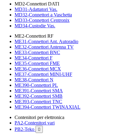
MD2-Connettori DATI
MD31-Adattatori Vas.
MD32-Connettori a Vaschetta
MD33-Connettori Centronix
MD34-Custodie Vas.
ME2-Connettori RF
ME31-Connettori Ant. Autoradio
ME32-Connettori Antenna TV
ME33-Connettori BNC
ME34-Connettori F
ME35-Connettori FME
ME36-Connettori MCX
ME37-Connettori MINI-UHF
ME38-Connettori N
ME390-Connettori PL
ME391-Connettori SMA
ME392-Connettori SMB
ME393-Connettori TNC
ME394-Connettori TWINAXIAL
Contenitori per elettronica
PA2-Contenitori vari
PB2-Teko
