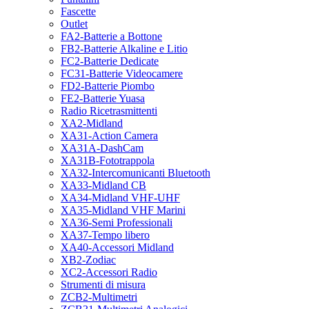
Fascette
Outlet
FA2-Batterie a Bottone
FB2-Batterie Alkaline e Litio
FC2-Batterie Dedicate
FC31-Batterie Videocamere
FD2-Batterie Piombo
FE2-Batterie Yuasa
Radio Ricetrasmittenti
XA2-Midland
XA31-Action Camera
XA31A-DashCam
XA31B-Fototrappola
XA32-Intercomunicanti Bluetooth
XA33-Midland CB
XA34-Midland VHF-UHF
XA35-Midland VHF Marini
XA36-Semi Professionali
XA37-Tempo libero
XA40-Accessori Midland
XB2-Zodiac
XC2-Accessori Radio
Strumenti di misura
ZCB2-Multimetri