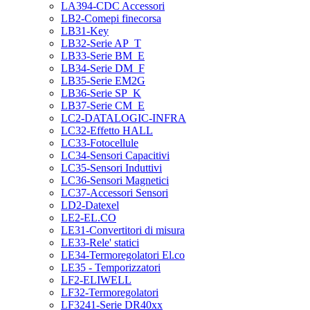
LA394-CDC Accessori
LB2-Comepi finecorsa
LB31-Key
LB32-Serie AP_T
LB33-Serie BM_E
LB34-Serie DM_F
LB35-Serie EM2G
LB36-Serie SP_K
LB37-Serie CM_E
LC2-DATALOGIC-INFRA
LC32-Effetto HALL
LC33-Fotocellule
LC34-Sensori Capacitivi
LC35-Sensori Induttivi
LC36-Sensori Magnetici
LC37-Accessori Sensori
LD2-Datexel
LE2-EL.CO
LE31-Convertitori di misura
LE33-Rele' statici
LE34-Termoregolatori El.co
LE35 - Temporizzatori
LF2-ELIWELL
LF32-Termoregolatori
LF3241-Serie DR40xx