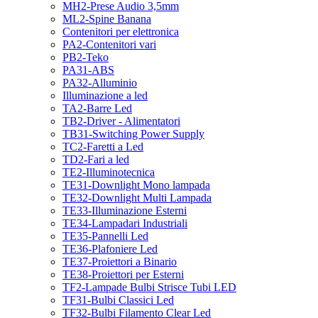
MH2-Prese Audio 3,5mm
ML2-Spine Banana
Contenitori per elettronica
PA2-Contenitori vari
PB2-Teko
PA31-ABS
PA32-Alluminio
Illuminazione a led
TA2-Barre Led
TB2-Driver - Alimentatori
TB31-Switching Power Supply
TC2-Faretti a Led
TD2-Fari a led
TE2-Illuminotecnica
TE31-Downlight Mono lampada
TE32-Downlight Multi Lampada
TE33-Illuminazione Esterni
TE34-Lampadari Industriali
TE35-Pannelli Led
TE36-Plafoniere Led
TE37-Proiettori a Binario
TE38-Proiettori per Esterni
TF2-Lampade Bulbi Strisce Tubi LED
TF31-Bulbi Classici Led
TF32-Bulbi Filamento Clear Led