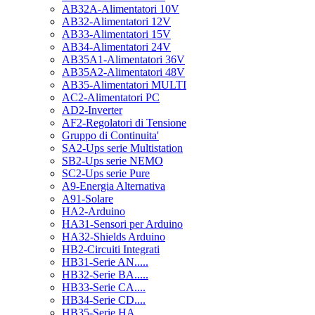
AB32A-Alimentatori 10V
AB32-Alimentatori 12V
AB33-Alimentatori 15V
AB34-Alimentatori 24V
AB35A1-Alimentatori 36V
AB35A2-Alimentatori 48V
AB35-Alimentatori MULTI
AC2-Alimentatori PC
AD2-Inverter
AF2-Regolatori di Tensione
Gruppo di Continuita'
SA2-Ups serie Multistation
SB2-Ups serie NEMO
SC2-Ups serie Pure
A9-Energia Alternativa
A91-Solare
HA2-Arduino
HA31-Sensori per Arduino
HA32-Shields Arduino
HB2-Circuiti Integrati
HB31-Serie AN.....
HB32-Serie BA.....
HB33-Serie CA....
HB34-Serie CD....
HB35-Serie HA.....