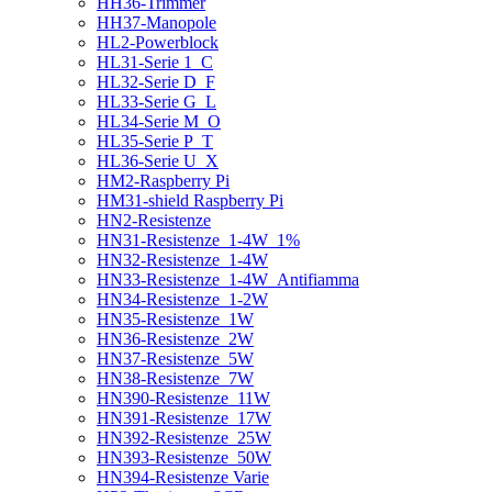
HH36-Trimmer
HH37-Manopole
HL2-Powerblock
HL31-Serie 1_C
HL32-Serie D_F
HL33-Serie G_L
HL34-Serie M_O
HL35-Serie P_T
HL36-Serie U_X
HM2-Raspberry Pi
HM31-shield Raspberry Pi
HN2-Resistenze
HN31-Resistenze_1-4W_1%
HN32-Resistenze_1-4W
HN33-Resistenze_1-4W_Antifiamma
HN34-Resistenze_1-2W
HN35-Resistenze_1W
HN36-Resistenze_2W
HN37-Resistenze_5W
HN38-Resistenze_7W
HN390-Resistenze_11W
HN391-Resistenze_17W
HN392-Resistenze_25W
HN393-Resistenze_50W
HN394-Resistenze Varie