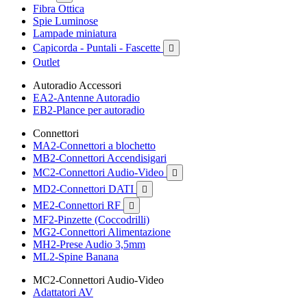
Fibra Ottica
Spie Luminose
Lampade miniatura
Capicorda - Puntali - Fascette

Outlet
Autoradio Accessori
EA2-Antenne Autoradio
EB2-Plance per autoradio
Connettori
MA2-Connettori a blochetto
MB2-Connettori Accendisigari
MC2-Connettori Audio-Video

MD2-Connettori DATI

ME2-Connettori RF

MF2-Pinzette (Coccodrilli)
MG2-Connettori Alimentazione
MH2-Prese Audio 3,5mm
ML2-Spine Banana
MC2-Connettori Audio-Video
Adattatori AV