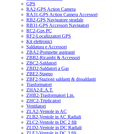
GPS
RA2-GPS Action Camera
RA31-GPS Action Camera Accessori
RB2-GPS Navigatore stradale
RB31-GPS Accessori Navigatori
RC2-Gps PC
RF2-Localizzatori GPS
Kit elettronici
Saldatura e Accessori
ZBA2-Pompette aspiranti
ZBB2-Ricambi & Accessori
ZBC2-Saldatori
ZBD2-Saldatori a Gas
ZBE2-Stagno
ZBF2-Stazioni saldanti & dissaldanti
Trasformatori
ZHA2-E.A.T.
ZHB2-Trasformatori Lin.
ZHC2-Triplicatori
Ventilatori
ZLA2-Ventole in AC
ZLB2-Ventole in AC Radiali
ZLC2-Ventole in DC 2 fili
ZLD2-Ventole in DC Radiali
ZLE2-Ventole in DC 3 fili