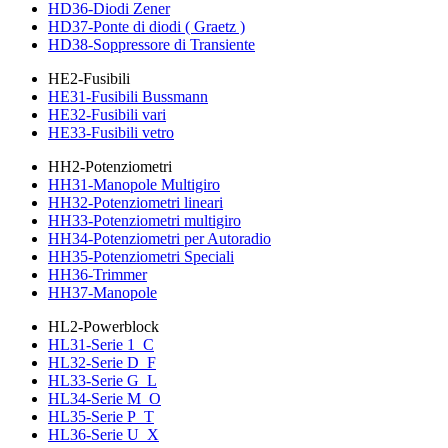
HD36-Diodi Zener
HD37-Ponte di diodi ( Graetz )
HD38-Soppressore di Transiente
HE2-Fusibili
HE31-Fusibili Bussmann
HE32-Fusibili vari
HE33-Fusibili vetro
HH2-Potenziometri
HH31-Manopole Multigiro
HH32-Potenziometri lineari
HH33-Potenziometri multigiro
HH34-Potenziometri per Autoradio
HH35-Potenziometri Speciali
HH36-Trimmer
HH37-Manopole
HL2-Powerblock
HL31-Serie 1_C
HL32-Serie D_F
HL33-Serie G_L
HL34-Serie M_O
HL35-Serie P_T
HL36-Serie U_X