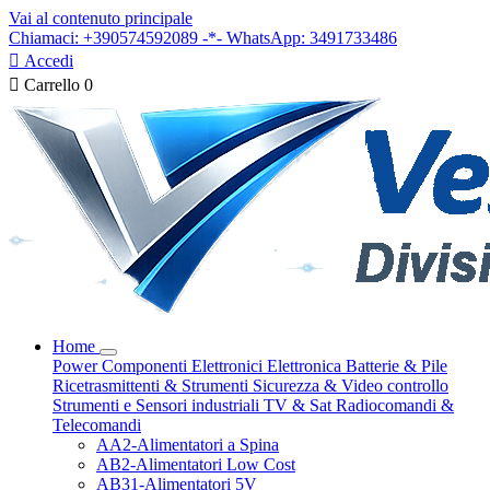
Vai al contenuto principale
Chiamaci: +390574592089 -*- WhatsApp: 3491733486

Accedi

Carrello
0
Home
Power
Componenti Elettronici
Elettronica
Batterie & Pile
Ricetrasmittenti & Strumenti
Sicurezza & Video controllo
Strumenti e Sensori industriali
TV & Sat
Radiocomandi &
Telecomandi
AA2-Alimentatori a Spina
AB2-Alimentatori Low Cost
AB31-Alimentatori 5V