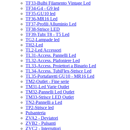
TF33-Bulbi Filamento Vintage Led
TF34-G4 - G9 led
TF35-GU10 led
TF36-MR16 Led
TF37-Profili Alluminio Led
TF38-Strisce LED
TF39-Tubi T8 - T5 Led
TG2-Lampade led
TH2-Led
TL2-Led Accessori
TL31-Access. Pannelli Led
TL32-Access. Plafoniere Led
TL33-Access. Proiettori a Binario Led
TL34-Access. TubiFlex-Strisce Led
TL35-Portafaretti GU10 - MR16 Led
TM2-Outlet - Fine serie
TM31-Led Varie Outlet
TM32-Pannelli Led Outlet
TM33-Strisce LED Outlet
TN2-Pannelli a Led
TP2-Strisce led
Pulsanteria
ZVA2 - Deviatori
ZVB2 - Pulsanti
ZVC2 - Interruttori