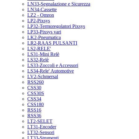
LN33-Segnalazione e Sicurezza
LN34-Cassette
LZ2 - Omron
LP2-Pixsys
LP32-Termoregolatori Pixsys
LP33-Pixsys vari
LK2-Pneumatica
LR2-RAAS PULSANTI
LS2-RELE'
LS31-Mini Relè
LS32-Relè
LS33-Zoccoli e Accessori
LS34-Rele' Automotive
LV2-Schmersal
RSS260
CSS30
CSS30S
CSS34
CSS180
RSS16
RSS36
LT2-SELET
LT31-Encoder
LT32-Sensori
LT33-Strumenti