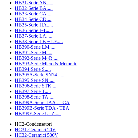
HB31-Serie AN.....
HB32-Serie BA.....
HB33-Serie CA....
HB34-Serie CD....
HB35-Serie HA.....
HB36-Serie I~L.....
HB37-Serie LA.....
HB38-Serie LB ~ LF.....
HB390-Serie LM.....
HB391-Serie M.....
HB392-Serie M~R.....
HB393-Serie Micro & Memorie
HB394-Serie S.....
HB395A-Serie SN74 .....
HB395-Serie SN.....
HB396-Serie STK....
HB397-Serie T.....
HB398-Serie TA.....
HB399A-Serie TAA - TCA
HB399B-Serie TDA - TEA
HB399E-Serie U~Z.....
HC2-Condensatori
HC31-Ceramici 50V
HC32-Ceramici 500V