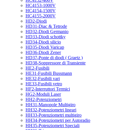
HC4152-400V
HC4153-1000V
HC4154-1500V
HC4155-2000V
HD2-Diodi
HD31-Diac & Tetrode
HD32-Diodi Germanio
HD33-Diodi schottky
HD34-Diodi silicio
HD35-Diodi Varicap
HD36-Diodi Zener
HD37-Ponte di diodi ( Graetz )
HD38-Soppressore di Transiente
HE2-Fusibili
HE31-Fusibili Bussmann
HE32-Fusibili vari
HE33-Fusibili vetro
HF2-Interruttori Termici
HG2-Moduli Laser
HH2-Potenziometri
HH31-Manopole Multigiro
HH32-Potenziometri lineari
HH33-Potenziometri multigiro
HH34-Potenziometri per Autoradio
HH35-Potenziometri Speciali