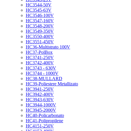
HC3544-50V
HC3545-63V
HC3546-100V
HC3547-160V
HC3548-200V
HC3549-350V
HC3550-400V
HC3551-450V
HC36-Multistrato 100V
HC37-PolBox
HC3741-250V
HC3742-400V
HC3743 - 630V
HC3744 - 1000V
HC38-MULLARD
HC39-Poliestere Metallizato
HC3941-250V
HC3942-400V
HC3943-630V
HC3944-1000V
HC3945-2000V
HC40-Policarbonato
HC41-Polipropilene
HC4151-250V