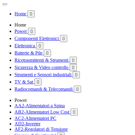
Home

Home
Power

Componenti Elettronici

Elettronica

Batterie & Pile

Ricetrasmittenti & Strumenti

Sicurezza & Video controllo

Strumenti e Sensori industriali

TV & Sat

Radiocomandi & Telecomandi

Power
AA2-Alimentatori a Spina
AB2-Alimentatori Low Cost

AC2-Alimentatori PC
AD2-Inverter
AF2-Regolatori di Tensione