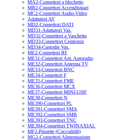
MA2-Connettori a blochetto
MB2-Connettori Accendisigari
MC2-Connettori Audio-Video
Adattatori AV
MD2-Connettori DATI
MD31-Adattatori Vas.
MD32-Connettori a Vaschetta
MD33-Connettori Centronix
MD34-Custodie Vas.
ME2-Connettori RF
ME31-Connettori Ant. Autoradio
ME32-Connettori Antenna TV
ME33-Connettori BNC
ME34-Connettori F
ME35-Connettori FME
ME36-Connettori MCX
ME37-Connettori MINI-UHF
ME38-Connettori N
ME390-Connettori PL
ME391-Connettori SMA
ME392-Connettori SMB
ME393-Connettori TNC
ME394-Connettori TWINAXIAL
MF2-Pinzette (Coccodrilli)
MG2-Connettori Alimentazione