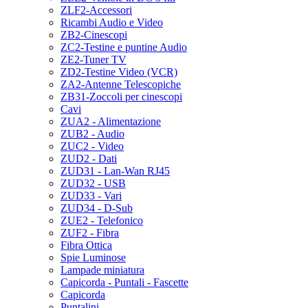
ZLF2-Accessori
Ricambi Audio e Video
ZB2-Cinescopi
ZC2-Testine e puntine Audio
ZE2-Tuner TV
ZD2-Testine Video (VCR)
ZA2-Antenne Telescopiche
ZB31-Zoccoli per cinescopi
Cavi
ZUA2 - Alimentazione
ZUB2 - Audio
ZUC2 - Video
ZUD2 - Dati
ZUD31 - Lan-Wan RJ45
ZUD32 - USB
ZUD33 - Vari
ZUD34 - D-Sub
ZUE2 - Telefonico
ZUF2 - Fibra
Fibra Ottica
Spie Luminose
Lampade miniatura
Capicorda - Puntali - Fascette
Capicorda
Puntalini