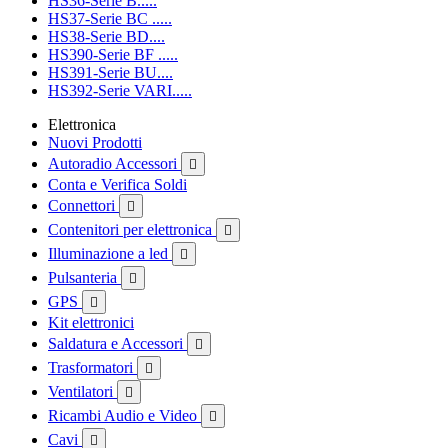
HS36-Serie B.....
HS37-Serie BC .....
HS38-Serie BD....
HS390-Serie BF .....
HS391-Serie BU....
HS392-Serie VARI.....
Elettronica
Nuovi Prodotti
Autoradio Accessori

Conta e Verifica Soldi
Connettori

Contenitori per elettronica

Illuminazione a led

Pulsanteria

GPS

Kit elettronici
Saldatura e Accessori

Trasformatori

Ventilatori

Ricambi Audio e Video

Cavi
