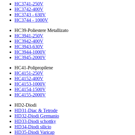
HC3741-250V
HC3742-400V
HC3743 - 630V
HC3744 - 1000V
HC39-Poliestere Metallizato
HC3941-250V
HC3942-400V
HC3943-630V
HC3944-1000V
HC3945-2000V
HC41-Polipropilene
HC4151-250V
HC4152-400V
HC4153-1000V
HC4154-1500V
HC4155-2000V
HD2-Diodi
HD31-Diac & Tetrode
HD32-Diodi Germanio
HD33-Diodi schottky
HD34-Diodi silicio
HD35-Diodi Varicap