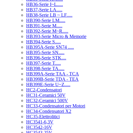
HB36-Serie I~L.....
HB37-Serie LA.....
HB38-Serie LB ~ LF.....
HB390-Serie LM.....
HB391-Serie M.....
HB392-Serie M~R.....
HB393-Serie Micro & Memorie
HB394-Serie S.....
HB395A-Serie SN74 .....
HB395-Serie SN.....
HB396-Serie STK....
HB397-Serie T.....
HB398-Serie TA.....
HB399A-Serie TAA - TCA
HB399B-Serie TDA - TEA
HB399E-Serie U~Z.....
HC2-Condensatori
HC31-Ceramici 50V
HC32-Ceramici 500V
HC33-Condensatori per Motori
HC34-Condensatori X2
HC35-Elettrolitici
HC3541-6,3V
HC3542-16V
HC3543-25V