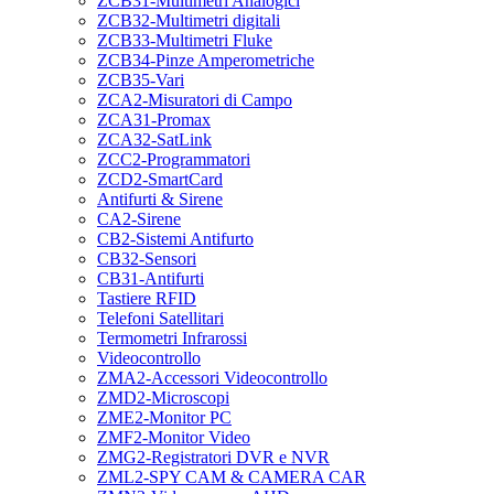
ZCB31-Multimetri Analogici
ZCB32-Multimetri digitali
ZCB33-Multimetri Fluke
ZCB34-Pinze Amperometriche
ZCB35-Vari
ZCA2-Misuratori di Campo
ZCA31-Promax
ZCA32-SatLink
ZCC2-Programmatori
ZCD2-SmartCard
Antifurti & Sirene
CA2-Sirene
CB2-Sistemi Antifurto
CB32-Sensori
CB31-Antifurti
Tastiere RFID
Telefoni Satellitari
Termometri Infrarossi
Videocontrollo
ZMA2-Accessori Videocontrollo
ZMD2-Microscopi
ZME2-Monitor PC
ZMF2-Monitor Video
ZMG2-Registratori DVR e NVR
ZML2-SPY CAM & CAMERA CAR