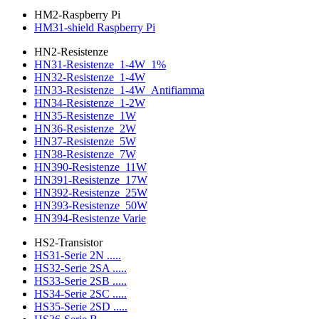
HM2-Raspberry Pi
HM31-shield Raspberry Pi
HN2-Resistenze
HN31-Resistenze_1-4W_1%
HN32-Resistenze_1-4W
HN33-Resistenze_1-4W_Antifiamma
HN34-Resistenze_1-2W
HN35-Resistenze_1W
HN36-Resistenze_2W
HN37-Resistenze_5W
HN38-Resistenze_7W
HN390-Resistenze_11W
HN391-Resistenze_17W
HN392-Resistenze_25W
HN393-Resistenze_50W
HN394-Resistenze Varie
HS2-Transistor
HS31-Serie 2N .....
HS32-Serie 2SA .....
HS33-Serie 2SB .....
HS34-Serie 2SC .....
HS35-Serie 2SD .....