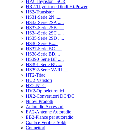
HP2-Thyristor - SCR
HR2-Thyristor e Diodi Hi-Power
HS2-Transistor
HS31-Serie 2N .....
HS32-Serie 2SA .....
HS33-Serie 2SB .....
HS34-Serie 2SC .....
HS35-Serie 2SD .....
HS36-Serie B.....
HS37-Serie BC .....
HS38-Serie BD....
HS390-Serie BF .....
HS391-Serie BU....
HS392-Serie VARI.....
HT2-Triac
HU2-Varistori
HZ2-NTC
HV2-Optoelettronici
HX2-Convertitori DC/DC
Nuovi Prodotti
Autoradio Accessori
EA2-Antenne Autoradio
EB2-Plance per autoradio
Conta e Verifica Soldi
Connettori