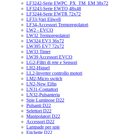
LF3242-Serie EWPC_PX_TM_EM 38x72
LF3243-Serie EWTQ 48x48
LF3244-Serie EWTR 72x72
LF33-Vari Eliwell
LF34-Accessori Termoregolatori
LW2 - EVCO
LW32 Termoregolatori
LW324 EV3 36x72
LW395 EV7 72x72
LW33 Timer
LW39 Accessori EVCO
LG2-Filtri di rete e Sensori
LH2-Hiquel
LL2-Inverter controllo motori
LM2-Micro switch
LN2-New Elfin
LN31-Contattori
LN32-Pulsanteria
Spie Luminose D22
Pulsanti D22
Selettori D22
Manipolatori D22
Accessori D22
Lampade per spie
Etichette D22