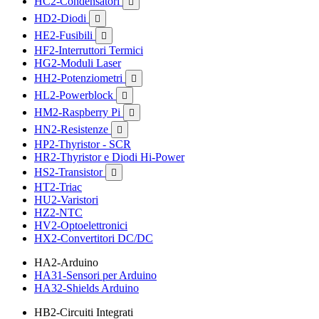
HC2-Condensatori

HD2-Diodi

HE2-Fusibili

HF2-Interruttori Termici
HG2-Moduli Laser
HH2-Potenziometri

HL2-Powerblock

HM2-Raspberry Pi

HN2-Resistenze

HP2-Thyristor - SCR
HR2-Thyristor e Diodi Hi-Power
HS2-Transistor

HT2-Triac
HU2-Varistori
HZ2-NTC
HV2-Optoelettronici
HX2-Convertitori DC/DC
HA2-Arduino
HA31-Sensori per Arduino
HA32-Shields Arduino
HB2-Circuiti Integrati