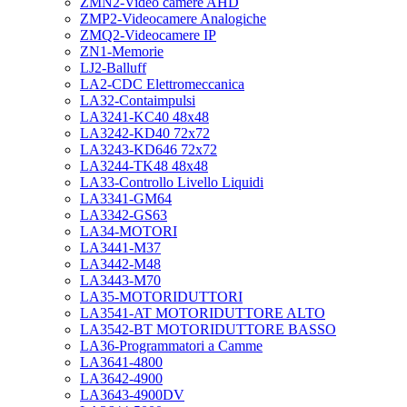
ZMN2-Video camere AHD
ZMP2-Videocamere Analogiche
ZMQ2-Videocamere IP
ZN1-Memorie
LJ2-Balluff
LA2-CDC Elettromeccanica
LA32-Contaimpulsi
LA3241-KC40 48x48
LA3242-KD40 72x72
LA3243-KD646 72x72
LA3244-TK48 48x48
LA33-Controllo Livello Liquidi
LA3341-GM64
LA3342-GS63
LA34-MOTORI
LA3441-M37
LA3442-M48
LA3443-M70
LA35-MOTORIDUTTORI
LA3541-AT MOTORIDUTTORE ALTO
LA3542-BT MOTORIDUTTORE BASSO
LA36-Programmatori a Camme
LA3641-4800
LA3642-4900
LA3643-4900DV