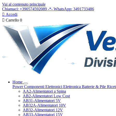
Vai al contenuto principale
Chiamaci: +390574592089 -*- WhatsApp: 3491733486

Accedi

Carrello
0
Home
Power
Componenti Elettronici
Elettronica
Batterie & Pile
Ricet
AA2-Alimentatori a Spina
AB2-Alimentatori Low Cost
AB31-Alimentatori 5V
AB32A-Alimentatori 10V
AB32-Alimentatori 12V
AB33-Alimentatori 15V