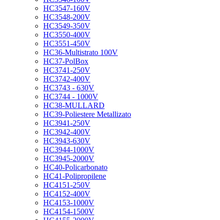
HC3547-160V
HC3548-200V
HC3549-350V
HC3550-400V
HC3551-450V
HC36-Multistrato 100V
HC37-PolBox
HC3741-250V
HC3742-400V
HC3743 - 630V
HC3744 - 1000V
HC38-MULLARD
HC39-Poliestere Metallizato
HC3941-250V
HC3942-400V
HC3943-630V
HC3944-1000V
HC3945-2000V
HC40-Policarbonato
HC41-Polipropilene
HC4151-250V
HC4152-400V
HC4153-1000V
HC4154-1500V