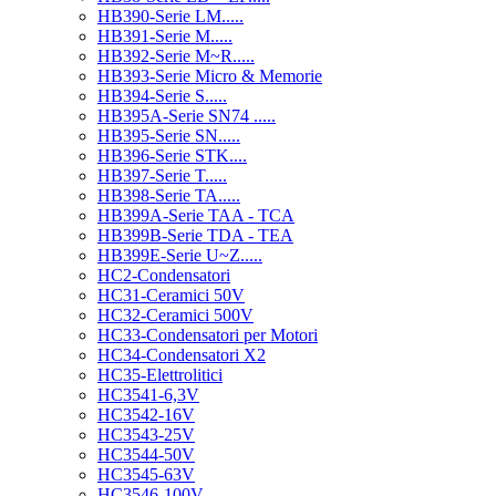
HB390-Serie LM.....
HB391-Serie M.....
HB392-Serie M~R.....
HB393-Serie Micro & Memorie
HB394-Serie S.....
HB395A-Serie SN74 .....
HB395-Serie SN.....
HB396-Serie STK....
HB397-Serie T.....
HB398-Serie TA.....
HB399A-Serie TAA - TCA
HB399B-Serie TDA - TEA
HB399E-Serie U~Z.....
HC2-Condensatori
HC31-Ceramici 50V
HC32-Ceramici 500V
HC33-Condensatori per Motori
HC34-Condensatori X2
HC35-Elettrolitici
HC3541-6,3V
HC3542-16V
HC3543-25V
HC3544-50V
HC3545-63V
HC3546-100V