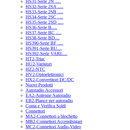
HS31-Serie 2N .....
HS32-Serie 2SA .....
HS33-Serie 2SB .....
HS34-Serie 2SC .....
HS35-Serie 2SD .....
HS36-Serie B.....
HS37-Serie BC .....
HS38-Serie BD....
HS390-Serie BF .....
HS391-Serie BU....
HS392-Serie VARI.....
HT2-Triac
HU2-Varistori
HZ2-NTC
HV2-Optoelettronici
HX2-Convertitori DC/DC
Nuovi Prodotti
Autoradio Accessori
EA2-Antenne Autoradio
EB2-Plance per autoradio
Conta e Verifica Soldi
Connettori
MA2-Connettori a blochetto
MB2-Connettori Accendisigari
MC2-Connettori Audio-Video