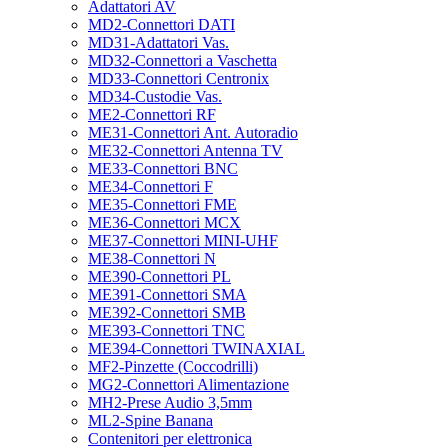
Adattatori AV
MD2-Connettori DATI
MD31-Adattatori Vas.
MD32-Connettori a Vaschetta
MD33-Connettori Centronix
MD34-Custodie Vas.
ME2-Connettori RF
ME31-Connettori Ant. Autoradio
ME32-Connettori Antenna TV
ME33-Connettori BNC
ME34-Connettori F
ME35-Connettori FME
ME36-Connettori MCX
ME37-Connettori MINI-UHF
ME38-Connettori N
ME390-Connettori PL
ME391-Connettori SMA
ME392-Connettori SMB
ME393-Connettori TNC
ME394-Connettori TWINAXIAL
MF2-Pinzette (Coccodrilli)
MG2-Connettori Alimentazione
MH2-Prese Audio 3,5mm
ML2-Spine Banana
Contenitori per elettronica