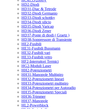
HC4155-2000V
HD2-Diodi
HD31-Diac & Tetrode
HD32-Diodi Germanio
HD33-Diodi schottky
HD34-Diodi silicio
HD35-Diodi Varicap
HD36-Diodi Zener
HD37-Ponte di diodi ( Graetz )
HD38-Soppressore di Transiente
HE2-Fusibili
HE31-Fusibili Bussmann
HE32-Fusibili vari
HE33-Fusibili vetro
HF2-Interruttori Termici
HG2-Moduli Laser
HH2-Potenziometri
HH31-Manopole Multigiro
HH32-Potenziometri lineari
HH33-Potenziometri multigiro
HH34-Potenziometri per Autoradio
HH35-Potenziometri Speciali
HH36-Trimmer
HH37-Manopole
HL2-Powerblock