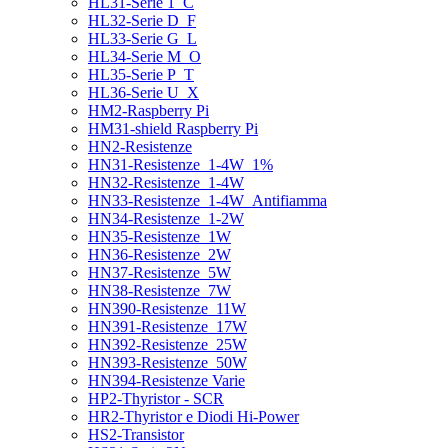
HL31-Serie 1_C
HL32-Serie D_F
HL33-Serie G_L
HL34-Serie M_O
HL35-Serie P_T
HL36-Serie U_X
HM2-Raspberry Pi
HM31-shield Raspberry Pi
HN2-Resistenze
HN31-Resistenze_1-4W_1%
HN32-Resistenze_1-4W
HN33-Resistenze_1-4W_Antifiamma
HN34-Resistenze_1-2W
HN35-Resistenze_1W
HN36-Resistenze_2W
HN37-Resistenze_5W
HN38-Resistenze_7W
HN390-Resistenze_11W
HN391-Resistenze_17W
HN392-Resistenze_25W
HN393-Resistenze_50W
HN394-Resistenze Varie
HP2-Thyristor - SCR
HR2-Thyristor e Diodi Hi-Power
HS2-Transistor