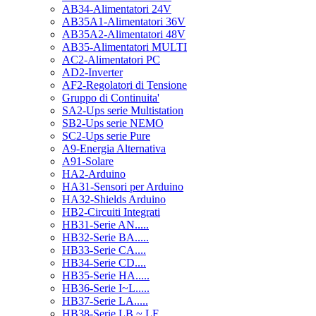
AB34-Alimentatori 24V
AB35A1-Alimentatori 36V
AB35A2-Alimentatori 48V
AB35-Alimentatori MULTI
AC2-Alimentatori PC
AD2-Inverter
AF2-Regolatori di Tensione
Gruppo di Continuita'
SA2-Ups serie Multistation
SB2-Ups serie NEMO
SC2-Ups serie Pure
A9-Energia Alternativa
A91-Solare
HA2-Arduino
HA31-Sensori per Arduino
HA32-Shields Arduino
HB2-Circuiti Integrati
HB31-Serie AN.....
HB32-Serie BA.....
HB33-Serie CA....
HB34-Serie CD....
HB35-Serie HA.....
HB36-Serie I~L.....
HB37-Serie LA.....
HB38-Serie LB ~ LF.....