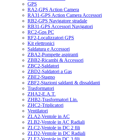
GPS
RA2-GPS Action Camera
RA31-GPS Action Camera Accessori
RB2-GPS Navigatore stradale
RB31-GPS Accessori Navigatori
RC2-Gps PC
RF2-Localizzatori GPS
Kit elettronici
Saldatura e Accessori
ZBA2-Pompette aspiranti
ZBB2-Ricambi & Accessori
ZBC2-Saldatori
ZBD2-Saldatori a Gas
ZBE2-Stagno
ZBF2-Stazioni saldanti & dissaldanti
Trasformatori
ZHA2-E.A.T.
ZHB2-Trasformatori Lin.
ZHC2-Triplicatori
Ventilatori
ZLA2-Ventole in AC
ZLB2-Ventole in AC Radiali
ZLC2-Ventole in DC 2 fili
ZLD2-Ventole in DC Radiali
ZLE2-Ventole in DC 3 fili