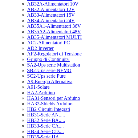
AB32A-Alimentatori 10V
AB32-Alimentatori 12V
AB33-Alimentatori 15V
AB34-Alimentatori 24V
AB35A1-Alimentatori 36V
AB35A2-Alimentatori 48V
AB35-Alimentatori MULTI
AC2-Alimentatori PC
AD2-Inverter
AF2-Regolatori di Tensione
Gruppo di Continuita'
SA2-Ups serie Multistation
SB2-Ups serie NEMO
SC2-Ups serie Pure
A9-Energia Alternativa
A91-Solare
HA2-Arduino
HA31-Sensori per Arduino
HA32-Shields Arduino
HB2-Circuiti Integrati
HB31-Serie AN.....
HB32-Serie BA.....
HB33-Serie CA....
HB34-Serie CD....
HB35-Serie HA.....