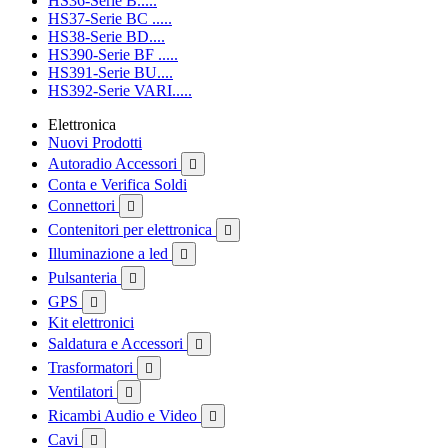
HS36-Serie B.....
HS37-Serie BC .....
HS38-Serie BD....
HS390-Serie BF .....
HS391-Serie BU....
HS392-Serie VARI.....
Elettronica
Nuovi Prodotti
Autoradio Accessori

Conta e Verifica Soldi
Connettori

Contenitori per elettronica

Illuminazione a led

Pulsanteria

GPS

Kit elettronici
Saldatura e Accessori

Trasformatori

Ventilatori

Ricambi Audio e Video

Cavi
