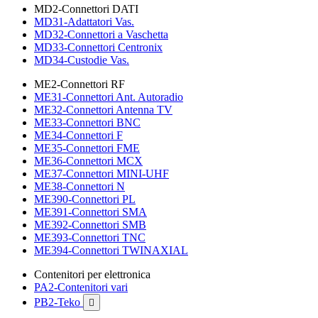
MD2-Connettori DATI
MD31-Adattatori Vas.
MD32-Connettori a Vaschetta
MD33-Connettori Centronix
MD34-Custodie Vas.
ME2-Connettori RF
ME31-Connettori Ant. Autoradio
ME32-Connettori Antenna TV
ME33-Connettori BNC
ME34-Connettori F
ME35-Connettori FME
ME36-Connettori MCX
ME37-Connettori MINI-UHF
ME38-Connettori N
ME390-Connettori PL
ME391-Connettori SMA
ME392-Connettori SMB
ME393-Connettori TNC
ME394-Connettori TWINAXIAL
Contenitori per elettronica
PA2-Contenitori vari
PB2-Teko
