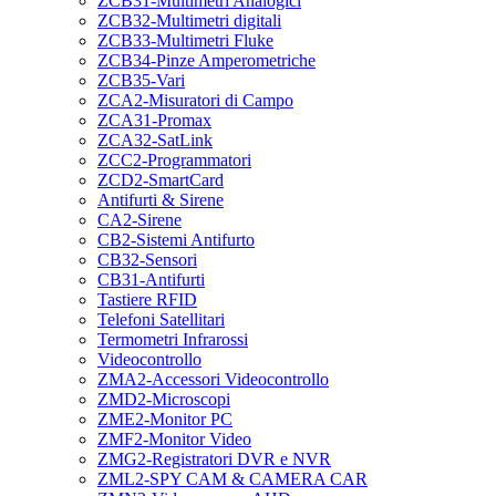
ZCB31-Multimetri Analogici
ZCB32-Multimetri digitali
ZCB33-Multimetri Fluke
ZCB34-Pinze Amperometriche
ZCB35-Vari
ZCA2-Misuratori di Campo
ZCA31-Promax
ZCA32-SatLink
ZCC2-Programmatori
ZCD2-SmartCard
Antifurti & Sirene
CA2-Sirene
CB2-Sistemi Antifurto
CB32-Sensori
CB31-Antifurti
Tastiere RFID
Telefoni Satellitari
Termometri Infrarossi
Videocontrollo
ZMA2-Accessori Videocontrollo
ZMD2-Microscopi
ZME2-Monitor PC
ZMF2-Monitor Video
ZMG2-Registratori DVR e NVR
ZML2-SPY CAM & CAMERA CAR