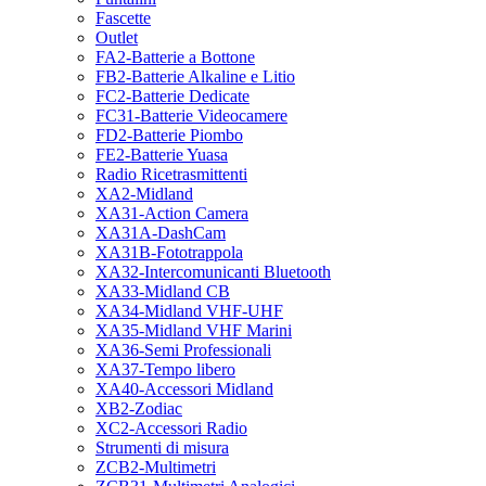
Fascette
Outlet
FA2-Batterie a Bottone
FB2-Batterie Alkaline e Litio
FC2-Batterie Dedicate
FC31-Batterie Videocamere
FD2-Batterie Piombo
FE2-Batterie Yuasa
Radio Ricetrasmittenti
XA2-Midland
XA31-Action Camera
XA31A-DashCam
XA31B-Fototrappola
XA32-Intercomunicanti Bluetooth
XA33-Midland CB
XA34-Midland VHF-UHF
XA35-Midland VHF Marini
XA36-Semi Professionali
XA37-Tempo libero
XA40-Accessori Midland
XB2-Zodiac
XC2-Accessori Radio
Strumenti di misura
ZCB2-Multimetri