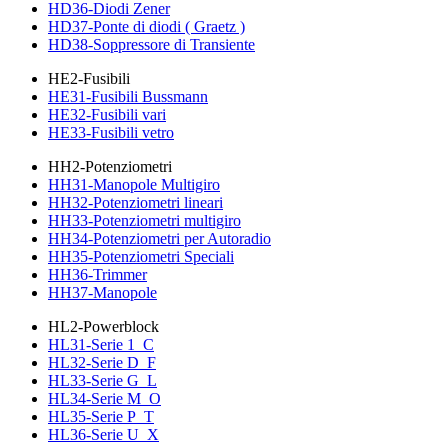
HD36-Diodi Zener
HD37-Ponte di diodi ( Graetz )
HD38-Soppressore di Transiente
HE2-Fusibili
HE31-Fusibili Bussmann
HE32-Fusibili vari
HE33-Fusibili vetro
HH2-Potenziometri
HH31-Manopole Multigiro
HH32-Potenziometri lineari
HH33-Potenziometri multigiro
HH34-Potenziometri per Autoradio
HH35-Potenziometri Speciali
HH36-Trimmer
HH37-Manopole
HL2-Powerblock
HL31-Serie 1_C
HL32-Serie D_F
HL33-Serie G_L
HL34-Serie M_O
HL35-Serie P_T
HL36-Serie U_X