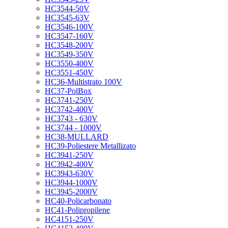
HC3544-50V
HC3545-63V
HC3546-100V
HC3547-160V
HC3548-200V
HC3549-350V
HC3550-400V
HC3551-450V
HC36-Multistrato 100V
HC37-PolBox
HC3741-250V
HC3742-400V
HC3743 - 630V
HC3744 - 1000V
HC38-MULLARD
HC39-Poliestere Metallizato
HC3941-250V
HC3942-400V
HC3943-630V
HC3944-1000V
HC3945-2000V
HC40-Policarbonato
HC41-Polipropilene
HC4151-250V