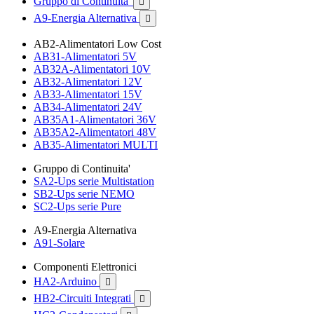
Gruppo di Continuita'

A9-Energia Alternativa

AB2-Alimentatori Low Cost
AB31-Alimentatori 5V
AB32A-Alimentatori 10V
AB32-Alimentatori 12V
AB33-Alimentatori 15V
AB34-Alimentatori 24V
AB35A1-Alimentatori 36V
AB35A2-Alimentatori 48V
AB35-Alimentatori MULTI
Gruppo di Continuita'
SA2-Ups serie Multistation
SB2-Ups serie NEMO
SC2-Ups serie Pure
A9-Energia Alternativa
A91-Solare
Componenti Elettronici
HA2-Arduino

HB2-Circuiti Integrati
