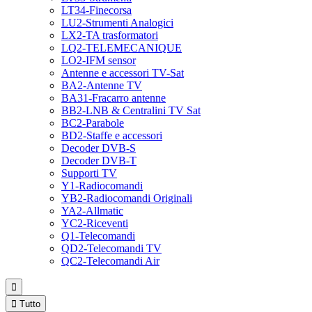
LT34-Finecorsa
LU2-Strumenti Analogici
LX2-TA trasformatori
LQ2-TELEMECANIQUE
LO2-IFM sensor
Antenne e accessori TV-Sat
BA2-Antenne TV
BA31-Fracarro antenne
BB2-LNB & Centralini TV Sat
BC2-Parabole
BD2-Staffe e accessori
Decoder DVB-S
Decoder DVB-T
Supporti TV
Y1-Radiocomandi
YB2-Radiocomandi Originali
YA2-Allmatic
YC2-Riceventi
Q1-Telecomandi
QD2-Telecomandi TV
QC2-Telecomandi Air


Tutto