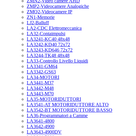
ZMN2-Video camere AHD
ZMP2-Videocamere Analogiche
ZMQ2-Videocamere IP
ZN1-Memorie
LJ2-Balluff
LA2-CDC Elettromeccanica
LA32-Contaimpulsi
LA3241-KC40 48x48
LA3242-KD40 72x72
LA3243-KD646 72x72
LA3244-TK48 48x48
LA33-Controllo Livello Liquidi
LA3341-GM64
LA3342-GS63
LA34-MOTORI
LA3441-M37
LA3442-M48
LA3443-M70
LA35-MOTORIDUTTORI
LA3541-AT MOTORIDUTTORE ALTO
LA3542-BT MOTORIDUTTORE BASSO
LA36-Programmatori a Camme
LA3641-4800
LA3642-4900
LA3643-4900DV