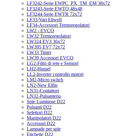
LF3242-Serie EWPC_PX_TM_EM 38x72
LF3243-Serie EWTQ 48x48
LF3244-Serie EWTR 72x72
LF33-Vari Eliwell
LF34-Accessori Termoregolatori
LW2 - EVCO
LW32 Termoregolatori
LW324 EV3 36x72
LW395 EV7 72x72
LW33 Timer
LW39 Accessori EVCO
LG2-Filtri di rete e Sensori
LH2-Hiquel
LL2-Inverter controllo motori
LM2-Micro switch
LN2-New Elfin
LN31-Contattori
LN32-Pulsanteria
Spie Luminose D22
Pulsanti D22
Selettori D22
Manipolatori D22
Accessori D22
Lampade per spie
Etichette D22