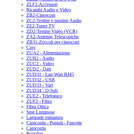
ZLF2-Accessori
Ricambi Audio e Video
ZB2-Cinescopi
ZC2-Testine e puntine Audio
ZE2-Tuner TV
ZD2-Testine Video (VCR)
ZA2-Antenne Telescopiche
ZB31-Zoccoli per cinescopi
Cavi
ZUA2 - Alimentazione
ZUB2 - Audio
ZUC2 - Video
ZUD2 - Dati
ZUD31 - Lan-Wan RJ45
ZUD32 - USB
ZUD33 - Vari
ZUD34 - D-Sub
ZUE2 - Telefonico
ZUF2 - Fibra
Fibra Ottica
Spie Luminose
Lampade miniatura
Capicorda - Puntali - Fascette
Capicorda
Puntalini