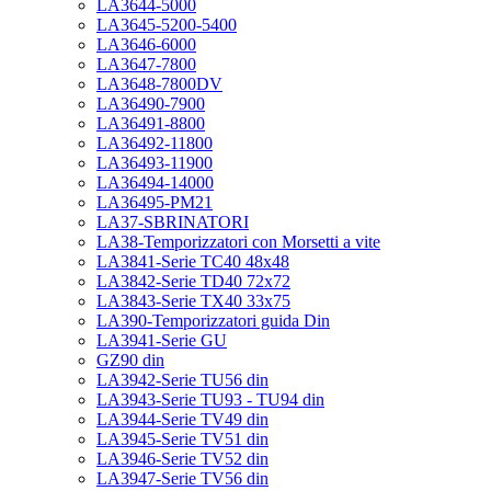
LA3644-5000
LA3645-5200-5400
LA3646-6000
LA3647-7800
LA3648-7800DV
LA36490-7900
LA36491-8800
LA36492-11800
LA36493-11900
LA36494-14000
LA36495-PM21
LA37-SBRINATORI
LA38-Temporizzatori con Morsetti a vite
LA3841-Serie TC40 48x48
LA3842-Serie TD40 72x72
LA3843-Serie TX40 33x75
LA390-Temporizzatori guida Din
LA3941-Serie GU
GZ90 din
LA3942-Serie TU56 din
LA3943-Serie TU93 - TU94 din
LA3944-Serie TV49 din
LA3945-Serie TV51 din
LA3946-Serie TV52 din
LA3947-Serie TV56 din