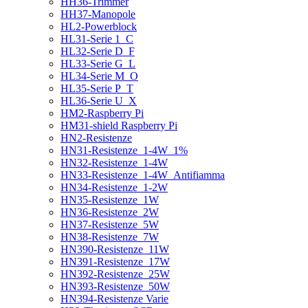
HH36-Trimmer
HH37-Manopole
HL2-Powerblock
HL31-Serie 1_C
HL32-Serie D_F
HL33-Serie G_L
HL34-Serie M_O
HL35-Serie P_T
HL36-Serie U_X
HM2-Raspberry Pi
HM31-shield Raspberry Pi
HN2-Resistenze
HN31-Resistenze_1-4W_1%
HN32-Resistenze_1-4W
HN33-Resistenze_1-4W_Antifiamma
HN34-Resistenze_1-2W
HN35-Resistenze_1W
HN36-Resistenze_2W
HN37-Resistenze_5W
HN38-Resistenze_7W
HN390-Resistenze_11W
HN391-Resistenze_17W
HN392-Resistenze_25W
HN393-Resistenze_50W
HN394-Resistenze Varie