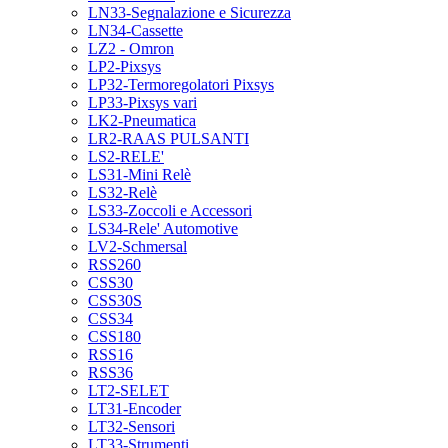
LN33-Segnalazione e Sicurezza
LN34-Cassette
LZ2 - Omron
LP2-Pixsys
LP32-Termoregolatori Pixsys
LP33-Pixsys vari
LK2-Pneumatica
LR2-RAAS PULSANTI
LS2-RELE'
LS31-Mini Relè
LS32-Relè
LS33-Zoccoli e Accessori
LS34-Rele' Automotive
LV2-Schmersal
RSS260
CSS30
CSS30S
CSS34
CSS180
RSS16
RSS36
LT2-SELET
LT31-Encoder
LT32-Sensori
LT33-Strumenti