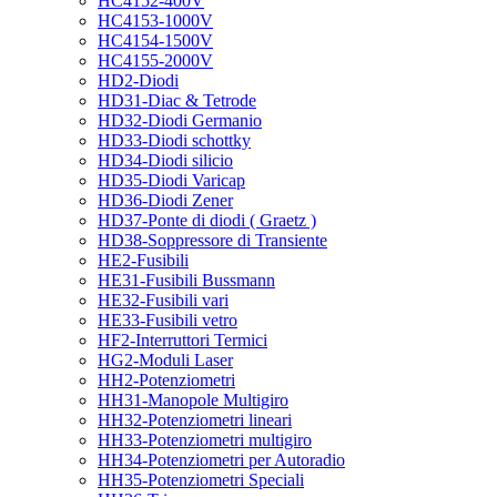
HC4152-400V
HC4153-1000V
HC4154-1500V
HC4155-2000V
HD2-Diodi
HD31-Diac & Tetrode
HD32-Diodi Germanio
HD33-Diodi schottky
HD34-Diodi silicio
HD35-Diodi Varicap
HD36-Diodi Zener
HD37-Ponte di diodi ( Graetz )
HD38-Soppressore di Transiente
HE2-Fusibili
HE31-Fusibili Bussmann
HE32-Fusibili vari
HE33-Fusibili vetro
HF2-Interruttori Termici
HG2-Moduli Laser
HH2-Potenziometri
HH31-Manopole Multigiro
HH32-Potenziometri lineari
HH33-Potenziometri multigiro
HH34-Potenziometri per Autoradio
HH35-Potenziometri Speciali