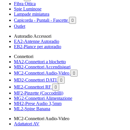
Fibra Ottica
Spie Luminose
Lampade miniatura
Capicorda - Puntali - Fascette

Outlet
Autoradio Accessori
EA2-Antenne Autoradio
EB2-Plance per autoradio
Connettori
MA2-Connettori a blochetto
MB2-Connettori Accendisigari
MC2-Connettori Audio-Video

MD2-Connettori DATI

ME2-Connettori RF

MF2-Pinzette (Coccodrilli)
MG2-Connettori Alimentazione
MH2-Prese Audio 3,5mm
ML2-Spine Banana
MC2-Connettori Audio-Video
Adattatori AV