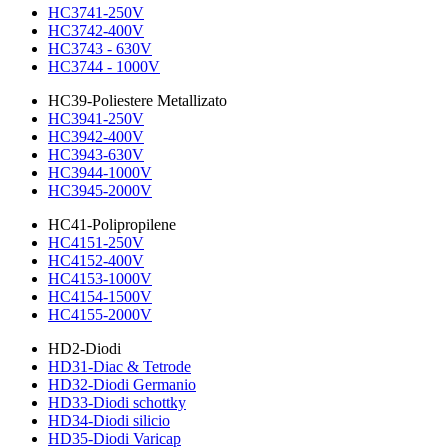
HC3741-250V
HC3742-400V
HC3743 - 630V
HC3744 - 1000V
HC39-Poliestere Metallizato
HC3941-250V
HC3942-400V
HC3943-630V
HC3944-1000V
HC3945-2000V
HC41-Polipropilene
HC4151-250V
HC4152-400V
HC4153-1000V
HC4154-1500V
HC4155-2000V
HD2-Diodi
HD31-Diac & Tetrode
HD32-Diodi Germanio
HD33-Diodi schottky
HD34-Diodi silicio
HD35-Diodi Varicap