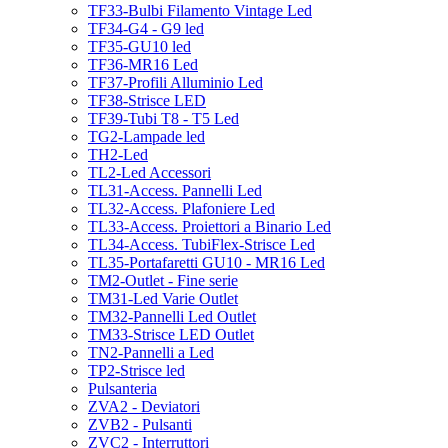
TF33-Bulbi Filamento Vintage Led
TF34-G4 - G9 led
TF35-GU10 led
TF36-MR16 Led
TF37-Profili Alluminio Led
TF38-Strisce LED
TF39-Tubi T8 - T5 Led
TG2-Lampade led
TH2-Led
TL2-Led Accessori
TL31-Access. Pannelli Led
TL32-Access. Plafoniere Led
TL33-Access. Proiettori a Binario Led
TL34-Access. TubiFlex-Strisce Led
TL35-Portafaretti GU10 - MR16 Led
TM2-Outlet - Fine serie
TM31-Led Varie Outlet
TM32-Pannelli Led Outlet
TM33-Strisce LED Outlet
TN2-Pannelli a Led
TP2-Strisce led
Pulsanteria
ZVA2 - Deviatori
ZVB2 - Pulsanti
ZVC2 - Interruttori