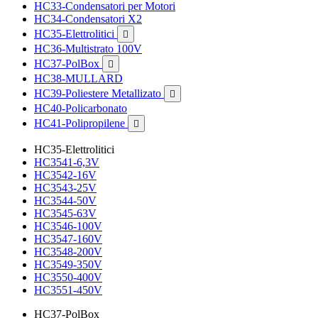
HC33-Condensatori per Motori
HC34-Condensatori X2
HC35-Elettrolitici

HC36-Multistrato 100V
HC37-PolBox

HC38-MULLARD
HC39-Poliestere Metallizato

HC40-Policarbonato
HC41-Polipropilene

HC35-Elettrolitici
HC3541-6,3V
HC3542-16V
HC3543-25V
HC3544-50V
HC3545-63V
HC3546-100V
HC3547-160V
HC3548-200V
HC3549-350V
HC3550-400V
HC3551-450V
HC37-PolBox