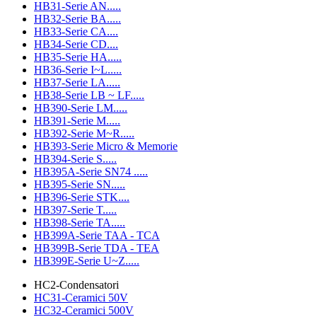
HB31-Serie AN.....
HB32-Serie BA.....
HB33-Serie CA....
HB34-Serie CD....
HB35-Serie HA.....
HB36-Serie I~L.....
HB37-Serie LA.....
HB38-Serie LB ~ LF.....
HB390-Serie LM.....
HB391-Serie M.....
HB392-Serie M~R.....
HB393-Serie Micro & Memorie
HB394-Serie S.....
HB395A-Serie SN74 .....
HB395-Serie SN.....
HB396-Serie STK....
HB397-Serie T.....
HB398-Serie TA.....
HB399A-Serie TAA - TCA
HB399B-Serie TDA - TEA
HB399E-Serie U~Z.....
HC2-Condensatori
HC31-Ceramici 50V
HC32-Ceramici 500V