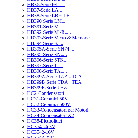
HB36-Serie I~L.....
HB37-Serie LA.....
HB38-Serie LB ~ LF.....
HB390-Serie LM.....
HB391-Serie M.....
HB392-Serie M~R.....
HB393-Serie Micro & Memorie
HB394-Serie S.....
HB395A-Serie SN74 .....
HB395-Serie SN.....
HB396-Serie STK....
HB397-Serie T.....
HB398-Serie TA.....
HB399A-Serie TAA - TCA
HB399B-Serie TDA - TEA
HB399E-Serie U~Z.....
HC2-Condensatori
HC31-Ceramici 50V
HC32-Ceramici 500V
HC33-Condensatori per Motori
HC34-Condensatori X2
HC35-Elettrolitici
HC3541-6,3V
HC3542-16V
HC3543-25V