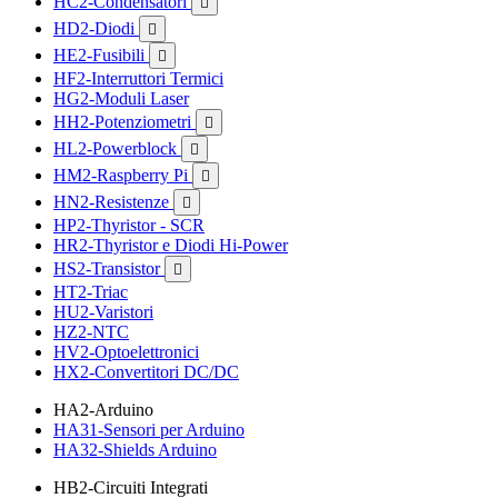
HC2-Condensatori

HD2-Diodi

HE2-Fusibili

HF2-Interruttori Termici
HG2-Moduli Laser
HH2-Potenziometri

HL2-Powerblock

HM2-Raspberry Pi

HN2-Resistenze

HP2-Thyristor - SCR
HR2-Thyristor e Diodi Hi-Power
HS2-Transistor

HT2-Triac
HU2-Varistori
HZ2-NTC
HV2-Optoelettronici
HX2-Convertitori DC/DC
HA2-Arduino
HA31-Sensori per Arduino
HA32-Shields Arduino
HB2-Circuiti Integrati