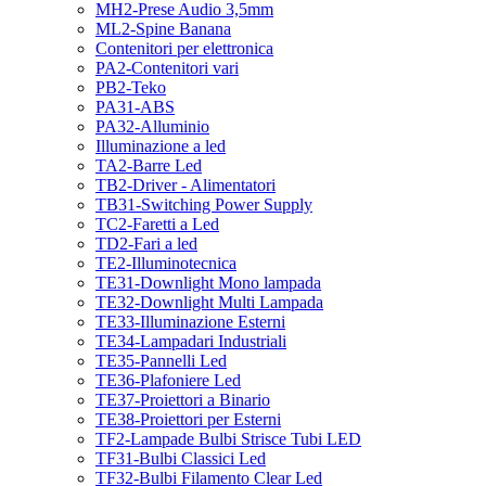
MH2-Prese Audio 3,5mm
ML2-Spine Banana
Contenitori per elettronica
PA2-Contenitori vari
PB2-Teko
PA31-ABS
PA32-Alluminio
Illuminazione a led
TA2-Barre Led
TB2-Driver - Alimentatori
TB31-Switching Power Supply
TC2-Faretti a Led
TD2-Fari a led
TE2-Illuminotecnica
TE31-Downlight Mono lampada
TE32-Downlight Multi Lampada
TE33-Illuminazione Esterni
TE34-Lampadari Industriali
TE35-Pannelli Led
TE36-Plafoniere Led
TE37-Proiettori a Binario
TE38-Proiettori per Esterni
TF2-Lampade Bulbi Strisce Tubi LED
TF31-Bulbi Classici Led
TF32-Bulbi Filamento Clear Led