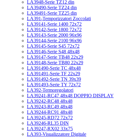
LA3948-Serie TZ12 din
LA39490-Serie TZ24 din
LA39491-Serie TZ25 din
LA391-Temporizzatori Zoccolati
LA39141-Serie 1400 72x72
LA39142-Serie 1800 72x72
LA39143-Serie 2000 96x96
LA39144-Serie 2100 96x96
LA39145-Serie S45 72x72
LA39146-Serie S48 48x48
LA39147-Serie TB48 22x29
LA39148-Serie TB80 22x29
LA391490-Serie TC 48x48
LA391491-Serie TF 22x29
LA391492-Serie TN 39x39
LA391493-Serie TY 72x72
LA392-Termoregolatori
LA39241-RC47 48x48 DOPPIO DISPLAY
LA39242-RC48 48x48
LA39243-RC49 48x48
LA39244-RC91 48x48
LA39245-RD72 72x72
LA39246-RL35 DIN
LA39247-RX02 33x75
LA393-Visualizzatore Digitale