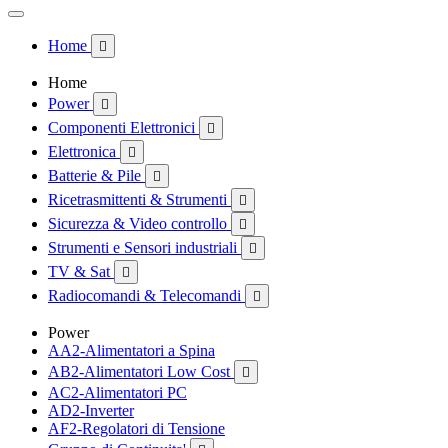
Home

Home
Power

Componenti Elettronici

Elettronica

Batterie & Pile

Ricetrasmittenti & Strumenti

Sicurezza & Video controllo

Strumenti e Sensori industriali

TV & Sat

Radiocomandi & Telecomandi

Power
AA2-Alimentatori a Spina
AB2-Alimentatori Low Cost

AC2-Alimentatori PC
AD2-Inverter
AF2-Regolatori di Tensione