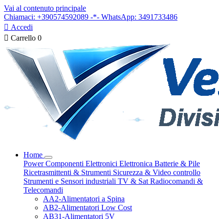
Vai al contenuto principale
Chiamaci: +390574592089 -*- WhatsApp: 3491733486

Accedi

Carrello
0
Home
Power
Componenti Elettronici
Elettronica
Batterie & Pile
Ricetrasmittenti & Strumenti
Sicurezza & Video controllo
Strumenti e Sensori industriali
TV & Sat
Radiocomandi &
Telecomandi
AA2-Alimentatori a Spina
AB2-Alimentatori Low Cost
AB31-Alimentatori 5V