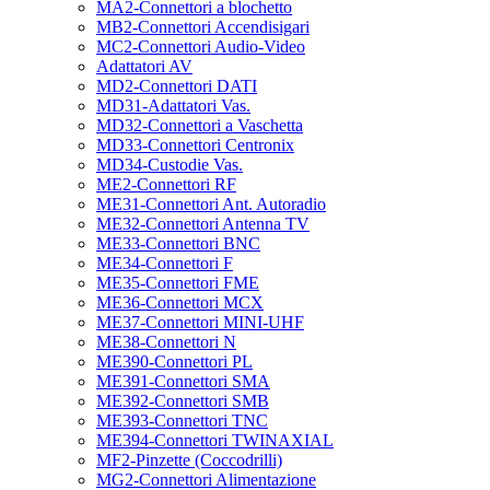
MA2-Connettori a blochetto
MB2-Connettori Accendisigari
MC2-Connettori Audio-Video
Adattatori AV
MD2-Connettori DATI
MD31-Adattatori Vas.
MD32-Connettori a Vaschetta
MD33-Connettori Centronix
MD34-Custodie Vas.
ME2-Connettori RF
ME31-Connettori Ant. Autoradio
ME32-Connettori Antenna TV
ME33-Connettori BNC
ME34-Connettori F
ME35-Connettori FME
ME36-Connettori MCX
ME37-Connettori MINI-UHF
ME38-Connettori N
ME390-Connettori PL
ME391-Connettori SMA
ME392-Connettori SMB
ME393-Connettori TNC
ME394-Connettori TWINAXIAL
MF2-Pinzette (Coccodrilli)
MG2-Connettori Alimentazione