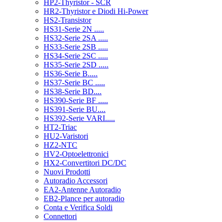
HP2-Thyristor - SCR
HR2-Thyristor e Diodi Hi-Power
HS2-Transistor
HS31-Serie 2N .....
HS32-Serie 2SA .....
HS33-Serie 2SB .....
HS34-Serie 2SC .....
HS35-Serie 2SD .....
HS36-Serie B.....
HS37-Serie BC .....
HS38-Serie BD....
HS390-Serie BF .....
HS391-Serie BU....
HS392-Serie VARI.....
HT2-Triac
HU2-Varistori
HZ2-NTC
HV2-Optoelettronici
HX2-Convertitori DC/DC
Nuovi Prodotti
Autoradio Accessori
EA2-Antenne Autoradio
EB2-Plance per autoradio
Conta e Verifica Soldi
Connettori