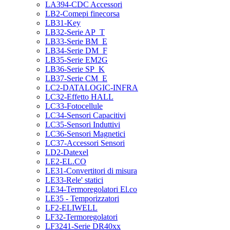
LA394-CDC Accessori
LB2-Comepi finecorsa
LB31-Key
LB32-Serie AP_T
LB33-Serie BM_E
LB34-Serie DM_F
LB35-Serie EM2G
LB36-Serie SP_K
LB37-Serie CM_E
LC2-DATALOGIC-INFRA
LC32-Effetto HALL
LC33-Fotocellule
LC34-Sensori Capacitivi
LC35-Sensori Induttivi
LC36-Sensori Magnetici
LC37-Accessori Sensori
LD2-Datexel
LE2-EL.CO
LE31-Convertitori di misura
LE33-Rele' statici
LE34-Termoregolatori El.co
LE35 - Temporizzatori
LF2-ELIWELL
LF32-Termoregolatori
LF3241-Serie DR40xx