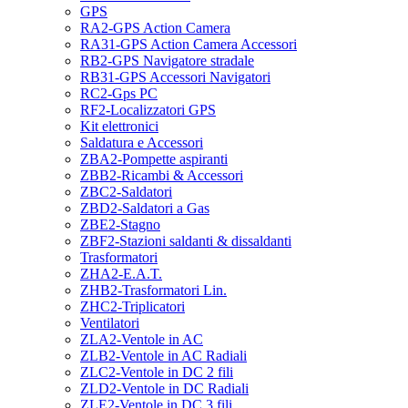
GPS
RA2-GPS Action Camera
RA31-GPS Action Camera Accessori
RB2-GPS Navigatore stradale
RB31-GPS Accessori Navigatori
RC2-Gps PC
RF2-Localizzatori GPS
Kit elettronici
Saldatura e Accessori
ZBA2-Pompette aspiranti
ZBB2-Ricambi & Accessori
ZBC2-Saldatori
ZBD2-Saldatori a Gas
ZBE2-Stagno
ZBF2-Stazioni saldanti & dissaldanti
Trasformatori
ZHA2-E.A.T.
ZHB2-Trasformatori Lin.
ZHC2-Triplicatori
Ventilatori
ZLA2-Ventole in AC
ZLB2-Ventole in AC Radiali
ZLC2-Ventole in DC 2 fili
ZLD2-Ventole in DC Radiali
ZLE2-Ventole in DC 3 fili