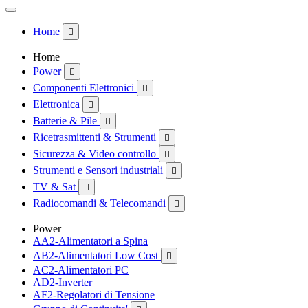
Home

Home
Power

Componenti Elettronici

Elettronica

Batterie & Pile

Ricetrasmittenti & Strumenti

Sicurezza & Video controllo

Strumenti e Sensori industriali

TV & Sat

Radiocomandi & Telecomandi

Power
AA2-Alimentatori a Spina
AB2-Alimentatori Low Cost

AC2-Alimentatori PC
AD2-Inverter
AF2-Regolatori di Tensione