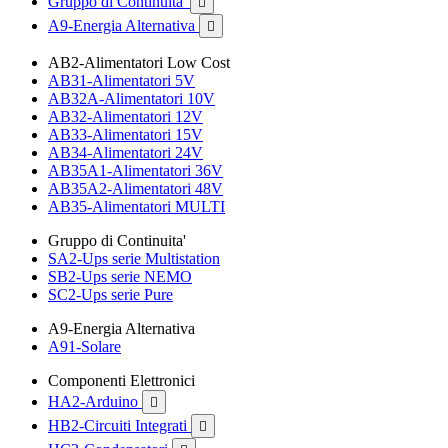
Gruppo di Continuita'

A9-Energia Alternativa

AB2-Alimentatori Low Cost
AB31-Alimentatori 5V
AB32A-Alimentatori 10V
AB32-Alimentatori 12V
AB33-Alimentatori 15V
AB34-Alimentatori 24V
AB35A1-Alimentatori 36V
AB35A2-Alimentatori 48V
AB35-Alimentatori MULTI
Gruppo di Continuita'
SA2-Ups serie Multistation
SB2-Ups serie NEMO
SC2-Ups serie Pure
A9-Energia Alternativa
A91-Solare
Componenti Elettronici
HA2-Arduino

HB2-Circuiti Integrati
