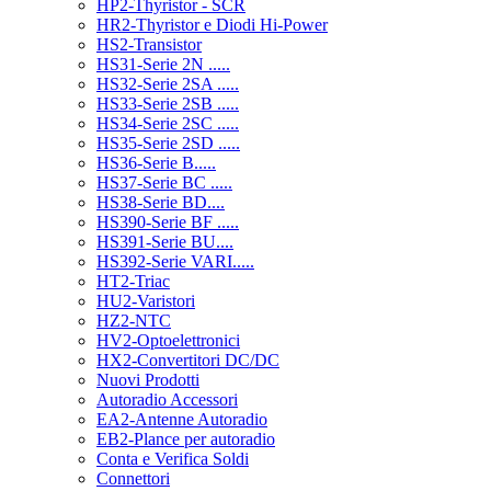
HP2-Thyristor - SCR
HR2-Thyristor e Diodi Hi-Power
HS2-Transistor
HS31-Serie 2N .....
HS32-Serie 2SA .....
HS33-Serie 2SB .....
HS34-Serie 2SC .....
HS35-Serie 2SD .....
HS36-Serie B.....
HS37-Serie BC .....
HS38-Serie BD....
HS390-Serie BF .....
HS391-Serie BU....
HS392-Serie VARI.....
HT2-Triac
HU2-Varistori
HZ2-NTC
HV2-Optoelettronici
HX2-Convertitori DC/DC
Nuovi Prodotti
Autoradio Accessori
EA2-Antenne Autoradio
EB2-Plance per autoradio
Conta e Verifica Soldi
Connettori