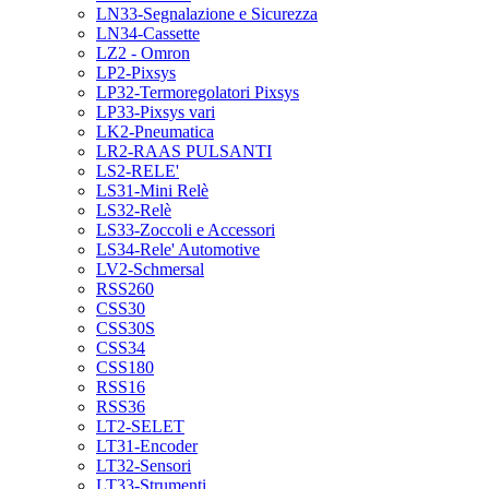
LN33-Segnalazione e Sicurezza
LN34-Cassette
LZ2 - Omron
LP2-Pixsys
LP32-Termoregolatori Pixsys
LP33-Pixsys vari
LK2-Pneumatica
LR2-RAAS PULSANTI
LS2-RELE'
LS31-Mini Relè
LS32-Relè
LS33-Zoccoli e Accessori
LS34-Rele' Automotive
LV2-Schmersal
RSS260
CSS30
CSS30S
CSS34
CSS180
RSS16
RSS36
LT2-SELET
LT31-Encoder
LT32-Sensori
LT33-Strumenti