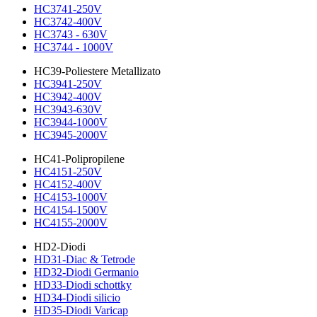
HC3741-250V
HC3742-400V
HC3743 - 630V
HC3744 - 1000V
HC39-Poliestere Metallizato
HC3941-250V
HC3942-400V
HC3943-630V
HC3944-1000V
HC3945-2000V
HC41-Polipropilene
HC4151-250V
HC4152-400V
HC4153-1000V
HC4154-1500V
HC4155-2000V
HD2-Diodi
HD31-Diac & Tetrode
HD32-Diodi Germanio
HD33-Diodi schottky
HD34-Diodi silicio
HD35-Diodi Varicap