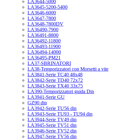
LA3644-5000
LA3645-5200-5400
LA3646-6000
LA3647-7800
LA3648-7800DV
LA36490-7900
LA36491-8800
LA36492-11800
LA36493-11900
LA36494-14000
LA36495-PM21
LA37-SBRINATORI
LA38-Temporizzatori con Morsetti a vite
LA3841-Serie TC40 48x48
LA3842-Serie TD40 72x72
LA3843-Serie TX40 33x75
LA390-Temporizzatori guida Din
LA3941-Serie GU
GZ90 din
LA3942-Serie TU56 din
LA3943-Serie TU93 - TU94 din
LA3944-Serie TV49 din
LA3945-Serie TV51 din
LA3946-Serie TV52 din
LA3947-Serie TV56 din