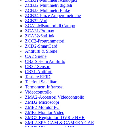
ZCB31-Multimetri Analogici
ZCB32-Multimetri digitali
ZCB33-Multimetri Fluke
ZCB34-Pinze Amperometriche
ZCB35-Vari
ZCA2-Misuratori di Campo
ZCA31-Promax
ZCA32-SatLink
ZCC2-Programmatori
ZCD2-SmartCard
Antifurti & Sirene
CA2-Sirene
CB2-Sistemi Antifurto
CB32-Sensori
CB31-Antifurti
Tastiere RFID
Telefoni Satellitari
Termometri Infrarossi
Videocontrollo
ZMA2-Accessori Videocontrollo
ZMD2-Microscopi
ZME2-Monitor PC
ZMF2-Monitor Video
ZMG2-Registratori DVR e NVR
ZML2-SPY CAM & CAMERA CAR