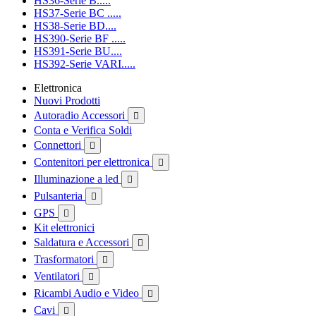
HS36-Serie B.....
HS37-Serie BC .....
HS38-Serie BD....
HS390-Serie BF .....
HS391-Serie BU....
HS392-Serie VARI.....
Elettronica
Nuovi Prodotti
Autoradio Accessori

Conta e Verifica Soldi
Connettori

Contenitori per elettronica

Illuminazione a led

Pulsanteria

GPS

Kit elettronici
Saldatura e Accessori

Trasformatori

Ventilatori

Ricambi Audio e Video

Cavi
