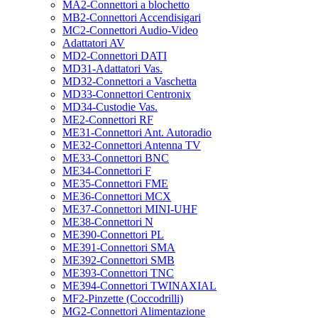
MA2-Connettori a blochetto
MB2-Connettori Accendisigari
MC2-Connettori Audio-Video
Adattatori AV
MD2-Connettori DATI
MD31-Adattatori Vas.
MD32-Connettori a Vaschetta
MD33-Connettori Centronix
MD34-Custodie Vas.
ME2-Connettori RF
ME31-Connettori Ant. Autoradio
ME32-Connettori Antenna TV
ME33-Connettori BNC
ME34-Connettori F
ME35-Connettori FME
ME36-Connettori MCX
ME37-Connettori MINI-UHF
ME38-Connettori N
ME390-Connettori PL
ME391-Connettori SMA
ME392-Connettori SMB
ME393-Connettori TNC
ME394-Connettori TWINAXIAL
MF2-Pinzette (Coccodrilli)
MG2-Connettori Alimentazione