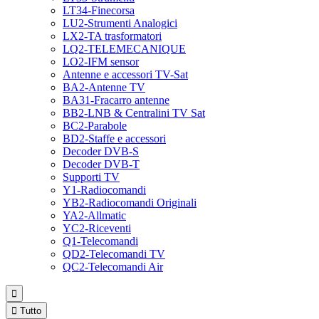
LT34-Finecorsa
LU2-Strumenti Analogici
LX2-TA trasformatori
LQ2-TELEMECANIQUE
LO2-IFM sensor
Antenne e accessori TV-Sat
BA2-Antenne TV
BA31-Fracarro antenne
BB2-LNB & Centralini TV Sat
BC2-Parabole
BD2-Staffe e accessori
Decoder DVB-S
Decoder DVB-T
Supporti TV
Y1-Radiocomandi
YB2-Radiocomandi Originali
YA2-Allmatic
YC2-Riceventi
Q1-Telecomandi
QD2-Telecomandi TV
QC2-Telecomandi Air


Tutto