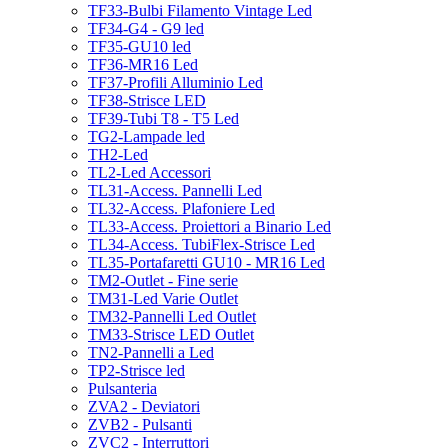
TF33-Bulbi Filamento Vintage Led
TF34-G4 - G9 led
TF35-GU10 led
TF36-MR16 Led
TF37-Profili Alluminio Led
TF38-Strisce LED
TF39-Tubi T8 - T5 Led
TG2-Lampade led
TH2-Led
TL2-Led Accessori
TL31-Access. Pannelli Led
TL32-Access. Plafoniere Led
TL33-Access. Proiettori a Binario Led
TL34-Access. TubiFlex-Strisce Led
TL35-Portafaretti GU10 - MR16 Led
TM2-Outlet - Fine serie
TM31-Led Varie Outlet
TM32-Pannelli Led Outlet
TM33-Strisce LED Outlet
TN2-Pannelli a Led
TP2-Strisce led
Pulsanteria
ZVA2 - Deviatori
ZVB2 - Pulsanti
ZVC2 - Interruttori