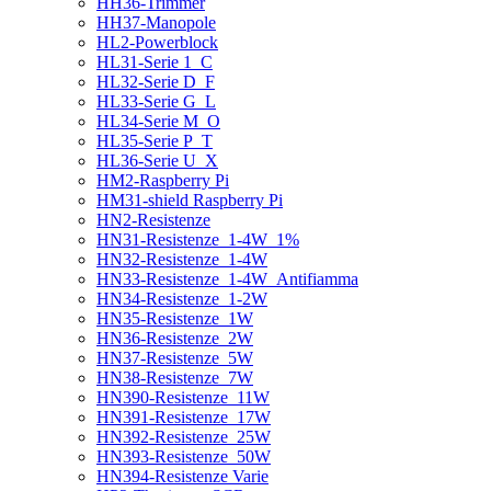
HH36-Trimmer
HH37-Manopole
HL2-Powerblock
HL31-Serie 1_C
HL32-Serie D_F
HL33-Serie G_L
HL34-Serie M_O
HL35-Serie P_T
HL36-Serie U_X
HM2-Raspberry Pi
HM31-shield Raspberry Pi
HN2-Resistenze
HN31-Resistenze_1-4W_1%
HN32-Resistenze_1-4W
HN33-Resistenze_1-4W_Antifiamma
HN34-Resistenze_1-2W
HN35-Resistenze_1W
HN36-Resistenze_2W
HN37-Resistenze_5W
HN38-Resistenze_7W
HN390-Resistenze_11W
HN391-Resistenze_17W
HN392-Resistenze_25W
HN393-Resistenze_50W
HN394-Resistenze Varie