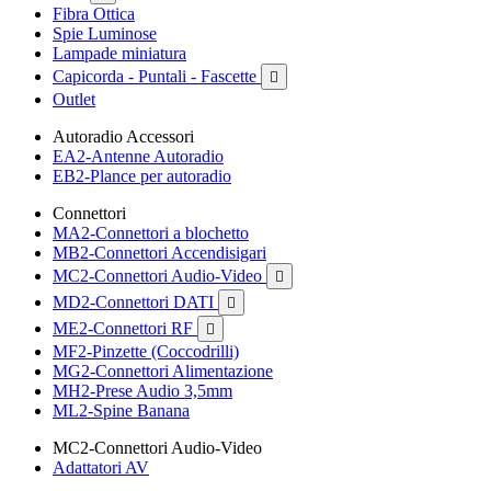
Fibra Ottica
Spie Luminose
Lampade miniatura
Capicorda - Puntali - Fascette

Outlet
Autoradio Accessori
EA2-Antenne Autoradio
EB2-Plance per autoradio
Connettori
MA2-Connettori a blochetto
MB2-Connettori Accendisigari
MC2-Connettori Audio-Video

MD2-Connettori DATI

ME2-Connettori RF

MF2-Pinzette (Coccodrilli)
MG2-Connettori Alimentazione
MH2-Prese Audio 3,5mm
ML2-Spine Banana
MC2-Connettori Audio-Video
Adattatori AV