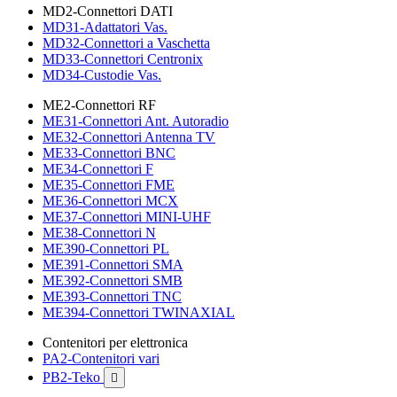
MD2-Connettori DATI
MD31-Adattatori Vas.
MD32-Connettori a Vaschetta
MD33-Connettori Centronix
MD34-Custodie Vas.
ME2-Connettori RF
ME31-Connettori Ant. Autoradio
ME32-Connettori Antenna TV
ME33-Connettori BNC
ME34-Connettori F
ME35-Connettori FME
ME36-Connettori MCX
ME37-Connettori MINI-UHF
ME38-Connettori N
ME390-Connettori PL
ME391-Connettori SMA
ME392-Connettori SMB
ME393-Connettori TNC
ME394-Connettori TWINAXIAL
Contenitori per elettronica
PA2-Contenitori vari
PB2-Teko
