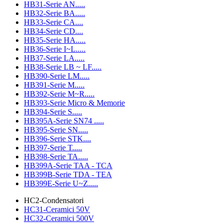
HB31-Serie AN.....
HB32-Serie BA.....
HB33-Serie CA....
HB34-Serie CD....
HB35-Serie HA.....
HB36-Serie I~L.....
HB37-Serie LA.....
HB38-Serie LB ~ LF.....
HB390-Serie LM.....
HB391-Serie M.....
HB392-Serie M~R.....
HB393-Serie Micro & Memorie
HB394-Serie S.....
HB395A-Serie SN74 .....
HB395-Serie SN.....
HB396-Serie STK....
HB397-Serie T.....
HB398-Serie TA.....
HB399A-Serie TAA - TCA
HB399B-Serie TDA - TEA
HB399E-Serie U~Z.....
HC2-Condensatori
HC31-Ceramici 50V
HC32-Ceramici 500V