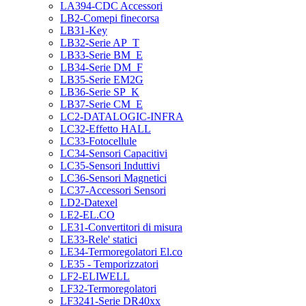
LA394-CDC Accessori
LB2-Comepi finecorsa
LB31-Key
LB32-Serie AP_T
LB33-Serie BM_E
LB34-Serie DM_F
LB35-Serie EM2G
LB36-Serie SP_K
LB37-Serie CM_E
LC2-DATALOGIC-INFRA
LC32-Effetto HALL
LC33-Fotocellule
LC34-Sensori Capacitivi
LC35-Sensori Induttivi
LC36-Sensori Magnetici
LC37-Accessori Sensori
LD2-Datexel
LE2-EL.CO
LE31-Convertitori di misura
LE33-Rele' statici
LE34-Termoregolatori El.co
LE35 - Temporizzatori
LF2-ELIWELL
LF32-Termoregolatori
LF3241-Serie DR40xx