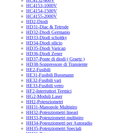
HC4152-400V
HC4153-1000V
HC4154-1500V
HC4155-2000V
HD2-Diodi
HD31-Diac & Tetrode
HD32-Diodi Germanio
HD33-Diodi schottky
HD34-Diodi silicio
HD35-Diodi Varicap
HD36-Diodi Zener
HD37-Ponte di diodi ( Graetz )
HD38-Soppressore di Transiente
HE2-Fusibili
HE31-Fusibili Bussmann
HE32-Fusibili vari
HE33-Fusibili vetro
HF2-Interruttori Termici
HG2-Moduli Laser
HH2-Potenziometri
HH31-Manopole Multigiro
HH32-Potenziometri lineari
HH33-Potenziometri multigiro
HH34-Potenziometri per Autoradio
HH35-Potenziometri Speciali