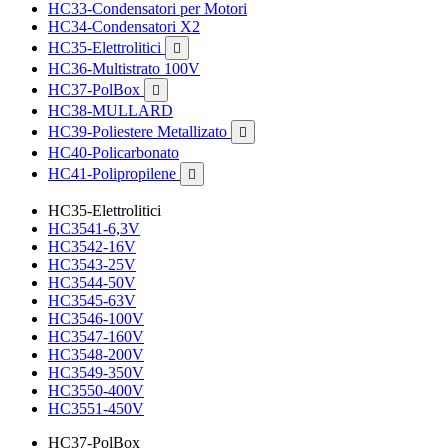
HC33-Condensatori per Motori
HC34-Condensatori X2
HC35-Elettrolitici

HC36-Multistrato 100V
HC37-PolBox

HC38-MULLARD
HC39-Poliestere Metallizato

HC40-Policarbonato
HC41-Polipropilene

HC35-Elettrolitici
HC3541-6,3V
HC3542-16V
HC3543-25V
HC3544-50V
HC3545-63V
HC3546-100V
HC3547-160V
HC3548-200V
HC3549-350V
HC3550-400V
HC3551-450V
HC37-PolBox