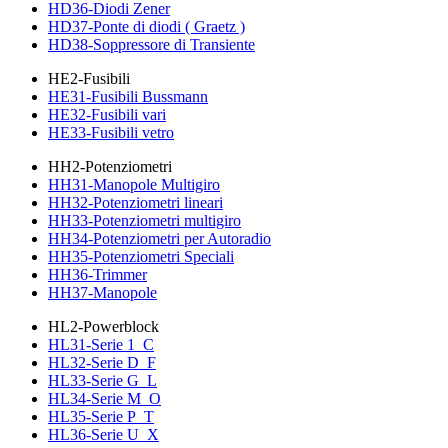
HD36-Diodi Zener
HD37-Ponte di diodi ( Graetz )
HD38-Soppressore di Transiente
HE2-Fusibili
HE31-Fusibili Bussmann
HE32-Fusibili vari
HE33-Fusibili vetro
HH2-Potenziometri
HH31-Manopole Multigiro
HH32-Potenziometri lineari
HH33-Potenziometri multigiro
HH34-Potenziometri per Autoradio
HH35-Potenziometri Speciali
HH36-Trimmer
HH37-Manopole
HL2-Powerblock
HL31-Serie 1_C
HL32-Serie D_F
HL33-Serie G_L
HL34-Serie M_O
HL35-Serie P_T
HL36-Serie U_X