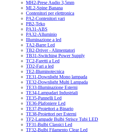
MH2-Prese Audio 3,5mm
ML2-Spine Banana
Contenitori per elettronica
PA2-Contenitori vari
PB2-Teko
PA31-ABS
PA32-Alluminio
Illuminazione a led
TA2-Barre Led
TB2-Driver - Alimentatori
TB31-Switching Power Supply
TC2-Faretti a Led
TD2-Fari a led
TE2-Illuminotecnica
TE31-Downlight Mono lampada
TE32-Downlight Multi Lampada
TE33-Illuminazione Esterni
TE34-Lampadari Industriali
TE35-Pannelli Led
TE36-Plafoniere Led
TE37-Proiettori a Binario
TE38-Proiettori per Esterni
TF2-Lampade Bulbi Strisce Tubi LED
TF31-Bulbi Classici Led
TF32-Bulbi Filamento Clear Led