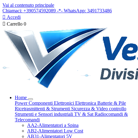
Vai al contenuto principale
Chiamaci: +390574592089 -*- WhatsApp: 3491733486

Accedi

Carrello
0
Home
Power
Componenti Elettronici
Elettronica
Batterie & Pile
Ricetrasmittenti & Strumenti
Sicurezza & Video controllo
Strumenti e Sensori industriali
TV & Sat
Radiocomandi &
Telecomandi
AA2-Alimentatori a Spina
AB2-Alimentatori Low Cost
AB31-Alimentatori 5V