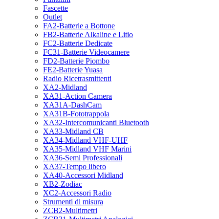
Fascette
Outlet
FA2-Batterie a Bottone
FB2-Batterie Alkaline e Litio
FC2-Batterie Dedicate
FC31-Batterie Videocamere
FD2-Batterie Piombo
FE2-Batterie Yuasa
Radio Ricetrasmittenti
XA2-Midland
XA31-Action Camera
XA31A-DashCam
XA31B-Fototrappola
XA32-Intercomunicanti Bluetooth
XA33-Midland CB
XA34-Midland VHF-UHF
XA35-Midland VHF Marini
XA36-Semi Professionali
XA37-Tempo libero
XA40-Accessori Midland
XB2-Zodiac
XC2-Accessori Radio
Strumenti di misura
ZCB2-Multimetri