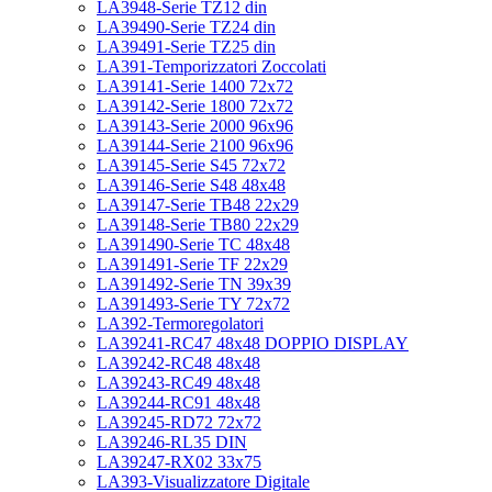
LA3948-Serie TZ12 din
LA39490-Serie TZ24 din
LA39491-Serie TZ25 din
LA391-Temporizzatori Zoccolati
LA39141-Serie 1400 72x72
LA39142-Serie 1800 72x72
LA39143-Serie 2000 96x96
LA39144-Serie 2100 96x96
LA39145-Serie S45 72x72
LA39146-Serie S48 48x48
LA39147-Serie TB48 22x29
LA39148-Serie TB80 22x29
LA391490-Serie TC 48x48
LA391491-Serie TF 22x29
LA391492-Serie TN 39x39
LA391493-Serie TY 72x72
LA392-Termoregolatori
LA39241-RC47 48x48 DOPPIO DISPLAY
LA39242-RC48 48x48
LA39243-RC49 48x48
LA39244-RC91 48x48
LA39245-RD72 72x72
LA39246-RL35 DIN
LA39247-RX02 33x75
LA393-Visualizzatore Digitale