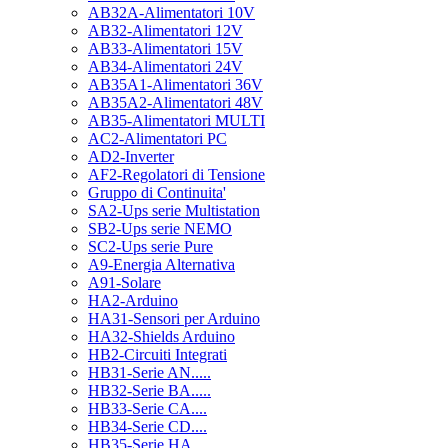
AB32A-Alimentatori 10V
AB32-Alimentatori 12V
AB33-Alimentatori 15V
AB34-Alimentatori 24V
AB35A1-Alimentatori 36V
AB35A2-Alimentatori 48V
AB35-Alimentatori MULTI
AC2-Alimentatori PC
AD2-Inverter
AF2-Regolatori di Tensione
Gruppo di Continuita'
SA2-Ups serie Multistation
SB2-Ups serie NEMO
SC2-Ups serie Pure
A9-Energia Alternativa
A91-Solare
HA2-Arduino
HA31-Sensori per Arduino
HA32-Shields Arduino
HB2-Circuiti Integrati
HB31-Serie AN.....
HB32-Serie BA.....
HB33-Serie CA....
HB34-Serie CD....
HB35-Serie HA.....