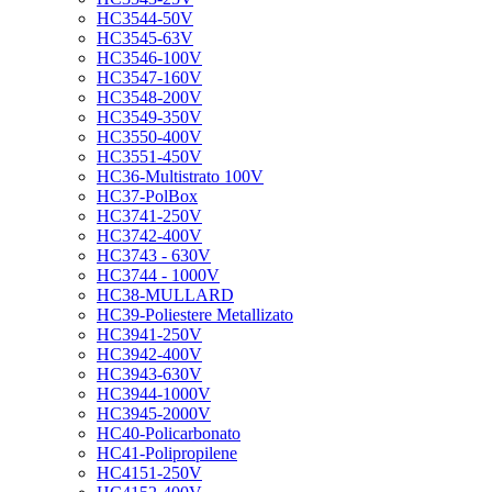
HC3544-50V
HC3545-63V
HC3546-100V
HC3547-160V
HC3548-200V
HC3549-350V
HC3550-400V
HC3551-450V
HC36-Multistrato 100V
HC37-PolBox
HC3741-250V
HC3742-400V
HC3743 - 630V
HC3744 - 1000V
HC38-MULLARD
HC39-Poliestere Metallizato
HC3941-250V
HC3942-400V
HC3943-630V
HC3944-1000V
HC3945-2000V
HC40-Policarbonato
HC41-Polipropilene
HC4151-250V