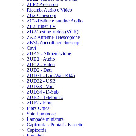
ZLF2-Accessori
Ricambi Audio e Video
ZB2-Cinescopi
ZC2-Testine e puntine Audio
ZE2-Tuner TV
ZD2-Testine Video (VCR)
ZA2-Antenne Telescopiche
ZB31-Zoccoli per cinescopi
Cavi
ZUA2 - Alimentazione
ZUB2 - Audio
ZUC2 - Video
ZUD2 - Dati
ZUD31 - Lan-Wan RJ45
ZUD32 - USB
ZUD33 - Vari
ZUD34 - D-Sub
ZUE2 - Telefonico
ZUF2 - Fibra
Fibra Ottica
Spie Luminose
Lampade miniatura
Capicorda - Puntali - Fascette
Capicorda
Puntalini