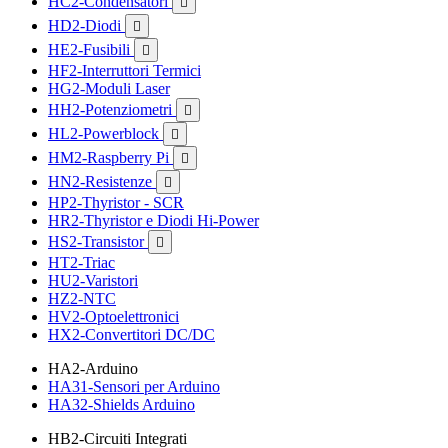
HC2-Condensatori

HD2-Diodi

HE2-Fusibili

HF2-Interruttori Termici
HG2-Moduli Laser
HH2-Potenziometri

HL2-Powerblock

HM2-Raspberry Pi

HN2-Resistenze

HP2-Thyristor - SCR
HR2-Thyristor e Diodi Hi-Power
HS2-Transistor

HT2-Triac
HU2-Varistori
HZ2-NTC
HV2-Optoelettronici
HX2-Convertitori DC/DC
HA2-Arduino
HA31-Sensori per Arduino
HA32-Shields Arduino
HB2-Circuiti Integrati