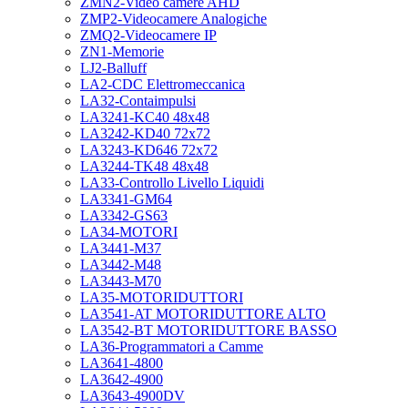
ZMN2-Video camere AHD
ZMP2-Videocamere Analogiche
ZMQ2-Videocamere IP
ZN1-Memorie
LJ2-Balluff
LA2-CDC Elettromeccanica
LA32-Contaimpulsi
LA3241-KC40 48x48
LA3242-KD40 72x72
LA3243-KD646 72x72
LA3244-TK48 48x48
LA33-Controllo Livello Liquidi
LA3341-GM64
LA3342-GS63
LA34-MOTORI
LA3441-M37
LA3442-M48
LA3443-M70
LA35-MOTORIDUTTORI
LA3541-AT MOTORIDUTTORE ALTO
LA3542-BT MOTORIDUTTORE BASSO
LA36-Programmatori a Camme
LA3641-4800
LA3642-4900
LA3643-4900DV