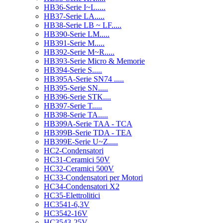
HB36-Serie I~L.....
HB37-Serie LA.....
HB38-Serie LB ~ LF.....
HB390-Serie LM.....
HB391-Serie M.....
HB392-Serie M~R.....
HB393-Serie Micro & Memorie
HB394-Serie S.....
HB395A-Serie SN74 .....
HB395-Serie SN.....
HB396-Serie STK....
HB397-Serie T.....
HB398-Serie TA.....
HB399A-Serie TAA - TCA
HB399B-Serie TDA - TEA
HB399E-Serie U~Z.....
HC2-Condensatori
HC31-Ceramici 50V
HC32-Ceramici 500V
HC33-Condensatori per Motori
HC34-Condensatori X2
HC35-Elettrolitici
HC3541-6,3V
HC3542-16V
HC3543-25V