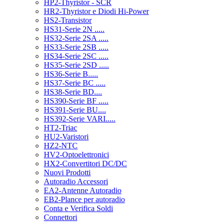
HP2-Thyristor - SCR
HR2-Thyristor e Diodi Hi-Power
HS2-Transistor
HS31-Serie 2N .....
HS32-Serie 2SA .....
HS33-Serie 2SB .....
HS34-Serie 2SC .....
HS35-Serie 2SD .....
HS36-Serie B.....
HS37-Serie BC .....
HS38-Serie BD....
HS390-Serie BF .....
HS391-Serie BU....
HS392-Serie VARI.....
HT2-Triac
HU2-Varistori
HZ2-NTC
HV2-Optoelettronici
HX2-Convertitori DC/DC
Nuovi Prodotti
Autoradio Accessori
EA2-Antenne Autoradio
EB2-Plance per autoradio
Conta e Verifica Soldi
Connettori