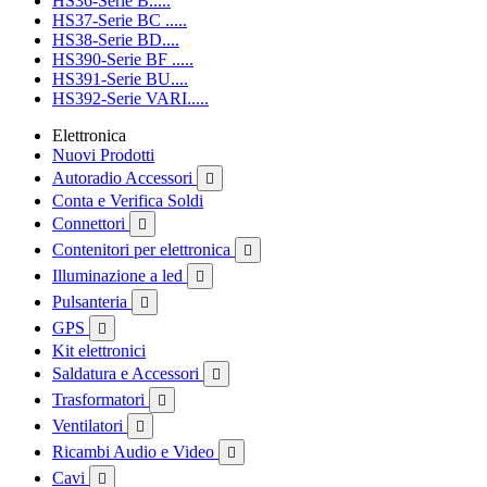
HS36-Serie B.....
HS37-Serie BC .....
HS38-Serie BD....
HS390-Serie BF .....
HS391-Serie BU....
HS392-Serie VARI.....
Elettronica
Nuovi Prodotti
Autoradio Accessori

Conta e Verifica Soldi
Connettori

Contenitori per elettronica

Illuminazione a led

Pulsanteria

GPS

Kit elettronici
Saldatura e Accessori

Trasformatori

Ventilatori

Ricambi Audio e Video

Cavi
