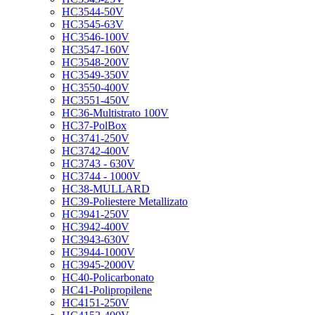
HC3544-50V
HC3545-63V
HC3546-100V
HC3547-160V
HC3548-200V
HC3549-350V
HC3550-400V
HC3551-450V
HC36-Multistrato 100V
HC37-PolBox
HC3741-250V
HC3742-400V
HC3743 - 630V
HC3744 - 1000V
HC38-MULLARD
HC39-Poliestere Metallizato
HC3941-250V
HC3942-400V
HC3943-630V
HC3944-1000V
HC3945-2000V
HC40-Policarbonato
HC41-Polipropilene
HC4151-250V