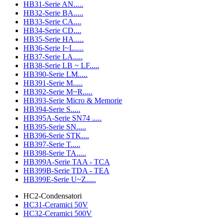
HB31-Serie AN.....
HB32-Serie BA.....
HB33-Serie CA....
HB34-Serie CD....
HB35-Serie HA.....
HB36-Serie I~L.....
HB37-Serie LA.....
HB38-Serie LB ~ LF.....
HB390-Serie LM.....
HB391-Serie M.....
HB392-Serie M~R.....
HB393-Serie Micro & Memorie
HB394-Serie S.....
HB395A-Serie SN74 .....
HB395-Serie SN.....
HB396-Serie STK....
HB397-Serie T.....
HB398-Serie TA.....
HB399A-Serie TAA - TCA
HB399B-Serie TDA - TEA
HB399E-Serie U~Z.....
HC2-Condensatori
HC31-Ceramici 50V
HC32-Ceramici 500V