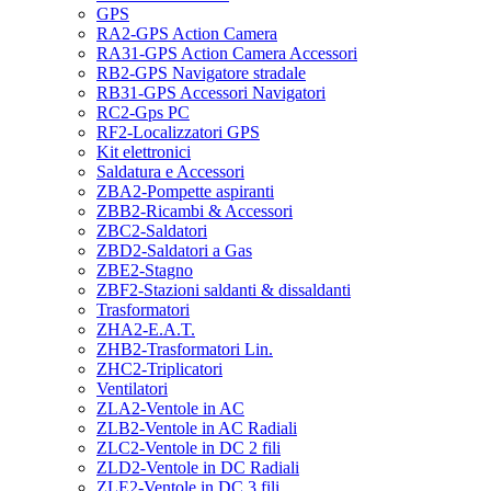
GPS
RA2-GPS Action Camera
RA31-GPS Action Camera Accessori
RB2-GPS Navigatore stradale
RB31-GPS Accessori Navigatori
RC2-Gps PC
RF2-Localizzatori GPS
Kit elettronici
Saldatura e Accessori
ZBA2-Pompette aspiranti
ZBB2-Ricambi & Accessori
ZBC2-Saldatori
ZBD2-Saldatori a Gas
ZBE2-Stagno
ZBF2-Stazioni saldanti & dissaldanti
Trasformatori
ZHA2-E.A.T.
ZHB2-Trasformatori Lin.
ZHC2-Triplicatori
Ventilatori
ZLA2-Ventole in AC
ZLB2-Ventole in AC Radiali
ZLC2-Ventole in DC 2 fili
ZLD2-Ventole in DC Radiali
ZLE2-Ventole in DC 3 fili