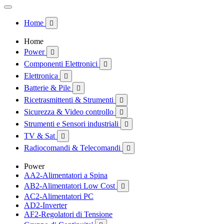
Home

Home
Power

Componenti Elettronici

Elettronica

Batterie & Pile

Ricetrasmittenti & Strumenti

Sicurezza & Video controllo

Strumenti e Sensori industriali

TV & Sat

Radiocomandi & Telecomandi

Power
AA2-Alimentatori a Spina
AB2-Alimentatori Low Cost

AC2-Alimentatori PC
AD2-Inverter
AF2-Regolatori di Tensione