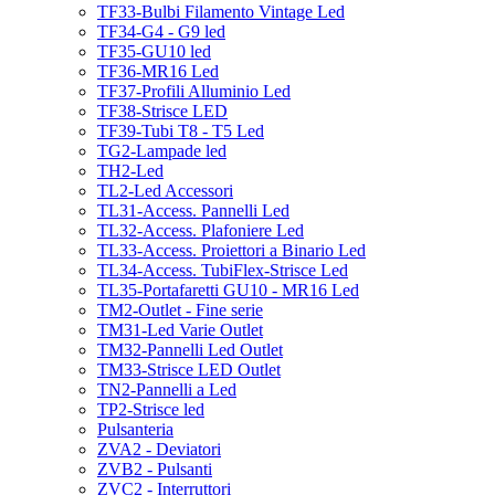
TF33-Bulbi Filamento Vintage Led
TF34-G4 - G9 led
TF35-GU10 led
TF36-MR16 Led
TF37-Profili Alluminio Led
TF38-Strisce LED
TF39-Tubi T8 - T5 Led
TG2-Lampade led
TH2-Led
TL2-Led Accessori
TL31-Access. Pannelli Led
TL32-Access. Plafoniere Led
TL33-Access. Proiettori a Binario Led
TL34-Access. TubiFlex-Strisce Led
TL35-Portafaretti GU10 - MR16 Led
TM2-Outlet - Fine serie
TM31-Led Varie Outlet
TM32-Pannelli Led Outlet
TM33-Strisce LED Outlet
TN2-Pannelli a Led
TP2-Strisce led
Pulsanteria
ZVA2 - Deviatori
ZVB2 - Pulsanti
ZVC2 - Interruttori