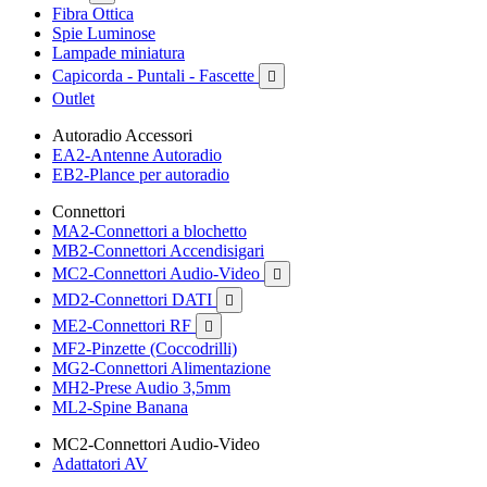
Fibra Ottica
Spie Luminose
Lampade miniatura
Capicorda - Puntali - Fascette

Outlet
Autoradio Accessori
EA2-Antenne Autoradio
EB2-Plance per autoradio
Connettori
MA2-Connettori a blochetto
MB2-Connettori Accendisigari
MC2-Connettori Audio-Video

MD2-Connettori DATI

ME2-Connettori RF

MF2-Pinzette (Coccodrilli)
MG2-Connettori Alimentazione
MH2-Prese Audio 3,5mm
ML2-Spine Banana
MC2-Connettori Audio-Video
Adattatori AV