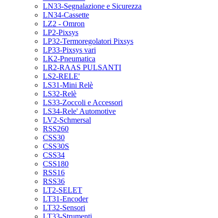
LN33-Segnalazione e Sicurezza
LN34-Cassette
LZ2 - Omron
LP2-Pixsys
LP32-Termoregolatori Pixsys
LP33-Pixsys vari
LK2-Pneumatica
LR2-RAAS PULSANTI
LS2-RELE'
LS31-Mini Relè
LS32-Relè
LS33-Zoccoli e Accessori
LS34-Rele' Automotive
LV2-Schmersal
RSS260
CSS30
CSS30S
CSS34
CSS180
RSS16
RSS36
LT2-SELET
LT31-Encoder
LT32-Sensori
LT33-Strumenti