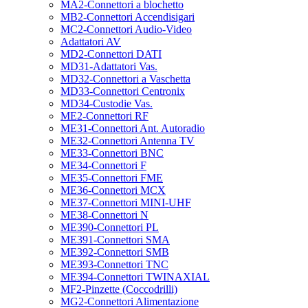
MA2-Connettori a blochetto
MB2-Connettori Accendisigari
MC2-Connettori Audio-Video
Adattatori AV
MD2-Connettori DATI
MD31-Adattatori Vas.
MD32-Connettori a Vaschetta
MD33-Connettori Centronix
MD34-Custodie Vas.
ME2-Connettori RF
ME31-Connettori Ant. Autoradio
ME32-Connettori Antenna TV
ME33-Connettori BNC
ME34-Connettori F
ME35-Connettori FME
ME36-Connettori MCX
ME37-Connettori MINI-UHF
ME38-Connettori N
ME390-Connettori PL
ME391-Connettori SMA
ME392-Connettori SMB
ME393-Connettori TNC
ME394-Connettori TWINAXIAL
MF2-Pinzette (Coccodrilli)
MG2-Connettori Alimentazione