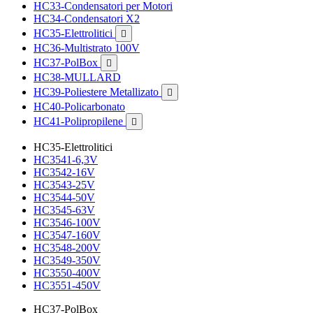
HC33-Condensatori per Motori
HC34-Condensatori X2
HC35-Elettrolitici

HC36-Multistrato 100V
HC37-PolBox

HC38-MULLARD
HC39-Poliestere Metallizato

HC40-Policarbonato
HC41-Polipropilene

HC35-Elettrolitici
HC3541-6,3V
HC3542-16V
HC3543-25V
HC3544-50V
HC3545-63V
HC3546-100V
HC3547-160V
HC3548-200V
HC3549-350V
HC3550-400V
HC3551-450V
HC37-PolBox