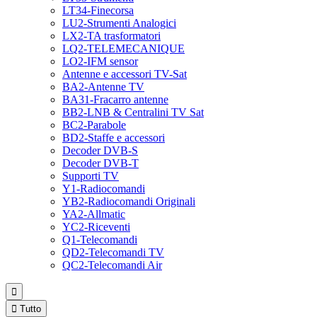
LT34-Finecorsa
LU2-Strumenti Analogici
LX2-TA trasformatori
LQ2-TELEMECANIQUE
LO2-IFM sensor
Antenne e accessori TV-Sat
BA2-Antenne TV
BA31-Fracarro antenne
BB2-LNB & Centralini TV Sat
BC2-Parabole
BD2-Staffe e accessori
Decoder DVB-S
Decoder DVB-T
Supporti TV
Y1-Radiocomandi
YB2-Radiocomandi Originali
YA2-Allmatic
YC2-Riceventi
Q1-Telecomandi
QD2-Telecomandi TV
QC2-Telecomandi Air


Tutto