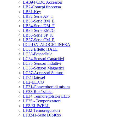
LA394-CDC Accessori
LB2-Comepi finecorsa
LB31-Key
LB32-Serie AP_T
LB33-Serie BM_E
LB34-Serie DM_F
LB35-Serie EM2G
LB36-Serie SP_K
LB37-Serie CM_E
LC2-DATALOGIC-INFRA
LC32-Effetto HALL
LC33-Fotocellule
LC34-Sensori Capacitivi
LC35-Sensori Induttivi
LC36-Sensori Magnetici
LC37-Accessori Sensori
LD2-Datexel
LE2-EL.CO
LE31-Convertitori di misura
LE33-Rele' statici
LE34-Termoregolatori El.co
LE35 - Temporizzatori
LF2-ELIWELL
LF32-Termoregolatori
LF3241-Serie DR40xx