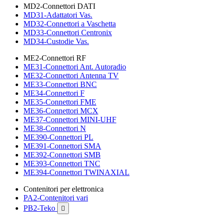
MD2-Connettori DATI
MD31-Adattatori Vas.
MD32-Connettori a Vaschetta
MD33-Connettori Centronix
MD34-Custodie Vas.
ME2-Connettori RF
ME31-Connettori Ant. Autoradio
ME32-Connettori Antenna TV
ME33-Connettori BNC
ME34-Connettori F
ME35-Connettori FME
ME36-Connettori MCX
ME37-Connettori MINI-UHF
ME38-Connettori N
ME390-Connettori PL
ME391-Connettori SMA
ME392-Connettori SMB
ME393-Connettori TNC
ME394-Connettori TWINAXIAL
Contenitori per elettronica
PA2-Contenitori vari
PB2-Teko
