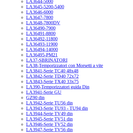
LA3644-5000
LA3645-5200-5400
LA3646-6000
LA3647-7800
LA3648-7800DV
LA36490-7900
LA36491-8800
LA36492-11800
LA36493-11900
LA36494-14000
LA36495-PM21
LA37-SBRINATORI
LA38-Temporizzatori con Morsetti a vite
LA3841-Serie TC40 48x48
LA3842-Serie TD40 72x72
LA3843-Serie TX40 33x75
LA390-Temporizzatori guida Din
LA3941-Serie GU
GZ90 din
LA3942-Serie TU56 din
LA3943-Serie TU93 - TU94 din
LA3944-Serie TV49 din
LA3945-Serie TV51 din
LA3946-Serie TV52 din
LA3947-Serie TV56 din