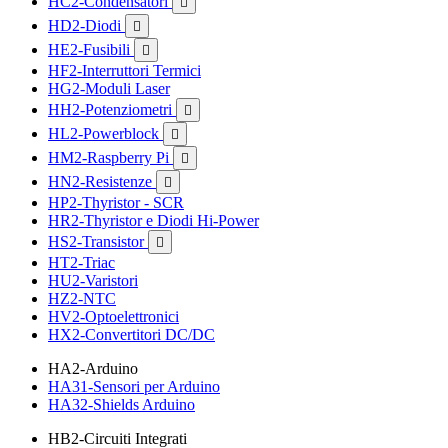
HC2-Condensatori

HD2-Diodi

HE2-Fusibili

HF2-Interruttori Termici
HG2-Moduli Laser
HH2-Potenziometri

HL2-Powerblock

HM2-Raspberry Pi

HN2-Resistenze

HP2-Thyristor - SCR
HR2-Thyristor e Diodi Hi-Power
HS2-Transistor

HT2-Triac
HU2-Varistori
HZ2-NTC
HV2-Optoelettronici
HX2-Convertitori DC/DC
HA2-Arduino
HA31-Sensori per Arduino
HA32-Shields Arduino
HB2-Circuiti Integrati