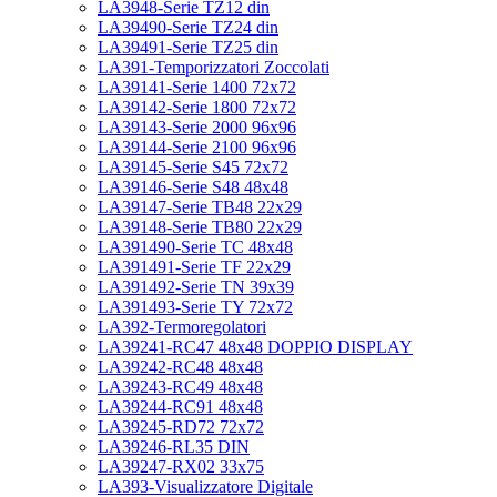
LA3948-Serie TZ12 din
LA39490-Serie TZ24 din
LA39491-Serie TZ25 din
LA391-Temporizzatori Zoccolati
LA39141-Serie 1400 72x72
LA39142-Serie 1800 72x72
LA39143-Serie 2000 96x96
LA39144-Serie 2100 96x96
LA39145-Serie S45 72x72
LA39146-Serie S48 48x48
LA39147-Serie TB48 22x29
LA39148-Serie TB80 22x29
LA391490-Serie TC 48x48
LA391491-Serie TF 22x29
LA391492-Serie TN 39x39
LA391493-Serie TY 72x72
LA392-Termoregolatori
LA39241-RC47 48x48 DOPPIO DISPLAY
LA39242-RC48 48x48
LA39243-RC49 48x48
LA39244-RC91 48x48
LA39245-RD72 72x72
LA39246-RL35 DIN
LA39247-RX02 33x75
LA393-Visualizzatore Digitale