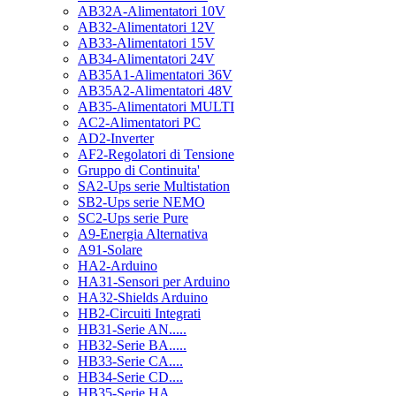
AB32A-Alimentatori 10V
AB32-Alimentatori 12V
AB33-Alimentatori 15V
AB34-Alimentatori 24V
AB35A1-Alimentatori 36V
AB35A2-Alimentatori 48V
AB35-Alimentatori MULTI
AC2-Alimentatori PC
AD2-Inverter
AF2-Regolatori di Tensione
Gruppo di Continuita'
SA2-Ups serie Multistation
SB2-Ups serie NEMO
SC2-Ups serie Pure
A9-Energia Alternativa
A91-Solare
HA2-Arduino
HA31-Sensori per Arduino
HA32-Shields Arduino
HB2-Circuiti Integrati
HB31-Serie AN.....
HB32-Serie BA.....
HB33-Serie CA....
HB34-Serie CD....
HB35-Serie HA.....