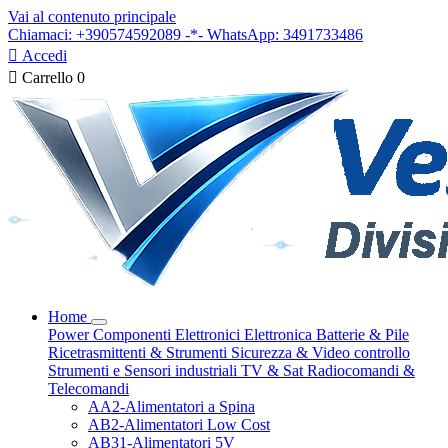
Vai al contenuto principale
Chiamaci: +390574592089 -*- WhatsApp: 3491733486

Accedi

Carrello
0
Home
Power
Componenti Elettronici
Elettronica
Batterie & Pile
Ricetrasmittenti & Strumenti
Sicurezza & Video controllo
Strumenti e Sensori industriali
TV & Sat
Radiocomandi &
Telecomandi
AA2-Alimentatori a Spina
AB2-Alimentatori Low Cost
AB31-Alimentatori 5V