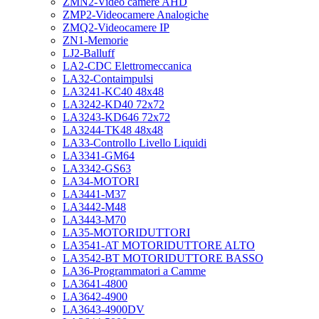
ZMN2-Video camere AHD
ZMP2-Videocamere Analogiche
ZMQ2-Videocamere IP
ZN1-Memorie
LJ2-Balluff
LA2-CDC Elettromeccanica
LA32-Contaimpulsi
LA3241-KC40 48x48
LA3242-KD40 72x72
LA3243-KD646 72x72
LA3244-TK48 48x48
LA33-Controllo Livello Liquidi
LA3341-GM64
LA3342-GS63
LA34-MOTORI
LA3441-M37
LA3442-M48
LA3443-M70
LA35-MOTORIDUTTORI
LA3541-AT MOTORIDUTTORE ALTO
LA3542-BT MOTORIDUTTORE BASSO
LA36-Programmatori a Camme
LA3641-4800
LA3642-4900
LA3643-4900DV