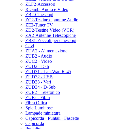
ZLF2-Accessori
Ricambi Audio e Video
ZB2-Cinescopi
ZC2-Testine e puntine Audio
ZE2-Tuner TV
ZD2-Testine Video (VCR)
ZA2-Antenne Telescopiche
ZB31-Zoccoli per cinescopi
Cavi
ZUA2 - Alimentazione
ZUB2 - Audio
ZUC2 - Video
ZUD2 - Dati
ZUD31 - Lan-Wan RJ45
ZUD32 - USB
ZUD33 - Vari
ZUD34 - D-Sub
ZUE2 - Telefonico
ZUF2 - Fibra
Fibra Ottica
Spie Luminose
Lampade miniatura
Capicorda - Puntali - Fascette
Capicorda
Puntalini