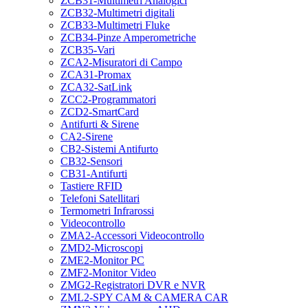
ZCB31-Multimetri Analogici
ZCB32-Multimetri digitali
ZCB33-Multimetri Fluke
ZCB34-Pinze Amperometriche
ZCB35-Vari
ZCA2-Misuratori di Campo
ZCA31-Promax
ZCA32-SatLink
ZCC2-Programmatori
ZCD2-SmartCard
Antifurti & Sirene
CA2-Sirene
CB2-Sistemi Antifurto
CB32-Sensori
CB31-Antifurti
Tastiere RFID
Telefoni Satellitari
Termometri Infrarossi
Videocontrollo
ZMA2-Accessori Videocontrollo
ZMD2-Microscopi
ZME2-Monitor PC
ZMF2-Monitor Video
ZMG2-Registratori DVR e NVR
ZML2-SPY CAM & CAMERA CAR