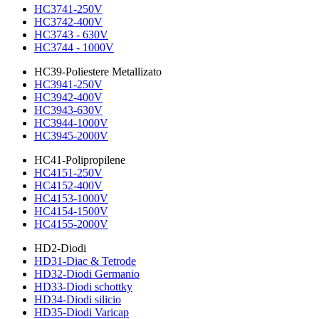
HC3741-250V
HC3742-400V
HC3743 - 630V
HC3744 - 1000V
HC39-Poliestere Metallizato
HC3941-250V
HC3942-400V
HC3943-630V
HC3944-1000V
HC3945-2000V
HC41-Polipropilene
HC4151-250V
HC4152-400V
HC4153-1000V
HC4154-1500V
HC4155-2000V
HD2-Diodi
HD31-Diac & Tetrode
HD32-Diodi Germanio
HD33-Diodi schottky
HD34-Diodi silicio
HD35-Diodi Varicap