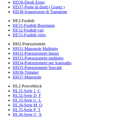
HD36-Diodi Zener
HD37-Ponte di diodi ( Graetz )
HD38-Soppressore di Transiente
HE2-Fusibili
HE31-Fusibili Bussmann
HE32-Fusibili vari
HE33-Fusibili vetro
HH2-Potenziometri
HH31-Manopole Multigiro
HH32-Potenziometri lineari
HH33-Potenziometri multigiro
HH34-Potenziometri per Autoradio
HH35-Potenziometri Speciali
HH36-Trimmer
HH37-Manopole
HL2-Powerblock
HL31-Serie 1_C
HL32-Serie D_F
HL33-Serie G_L
HL34-Serie M_O
HL35-Serie P_T
HL36-Serie U_X