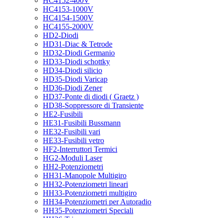
HC4152-400V
HC4153-1000V
HC4154-1500V
HC4155-2000V
HD2-Diodi
HD31-Diac & Tetrode
HD32-Diodi Germanio
HD33-Diodi schottky
HD34-Diodi silicio
HD35-Diodi Varicap
HD36-Diodi Zener
HD37-Ponte di diodi ( Graetz )
HD38-Soppressore di Transiente
HE2-Fusibili
HE31-Fusibili Bussmann
HE32-Fusibili vari
HE33-Fusibili vetro
HF2-Interruttori Termici
HG2-Moduli Laser
HH2-Potenziometri
HH31-Manopole Multigiro
HH32-Potenziometri lineari
HH33-Potenziometri multigiro
HH34-Potenziometri per Autoradio
HH35-Potenziometri Speciali