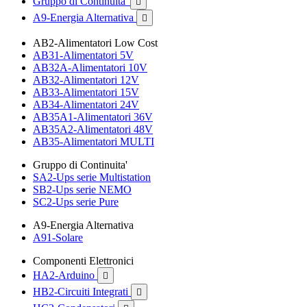
Gruppo di Continuita'

A9-Energia Alternativa

AB2-Alimentatori Low Cost
AB31-Alimentatori 5V
AB32A-Alimentatori 10V
AB32-Alimentatori 12V
AB33-Alimentatori 15V
AB34-Alimentatori 24V
AB35A1-Alimentatori 36V
AB35A2-Alimentatori 48V
AB35-Alimentatori MULTI
Gruppo di Continuita'
SA2-Ups serie Multistation
SB2-Ups serie NEMO
SC2-Ups serie Pure
A9-Energia Alternativa
A91-Solare
Componenti Elettronici
HA2-Arduino

HB2-Circuiti Integrati
