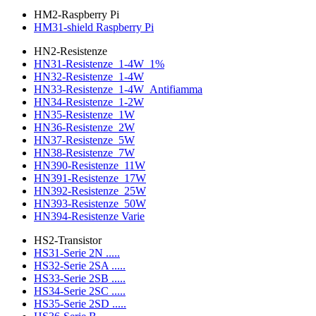
HM2-Raspberry Pi
HM31-shield Raspberry Pi
HN2-Resistenze
HN31-Resistenze_1-4W_1%
HN32-Resistenze_1-4W
HN33-Resistenze_1-4W_Antifiamma
HN34-Resistenze_1-2W
HN35-Resistenze_1W
HN36-Resistenze_2W
HN37-Resistenze_5W
HN38-Resistenze_7W
HN390-Resistenze_11W
HN391-Resistenze_17W
HN392-Resistenze_25W
HN393-Resistenze_50W
HN394-Resistenze Varie
HS2-Transistor
HS31-Serie 2N .....
HS32-Serie 2SA .....
HS33-Serie 2SB .....
HS34-Serie 2SC .....
HS35-Serie 2SD .....