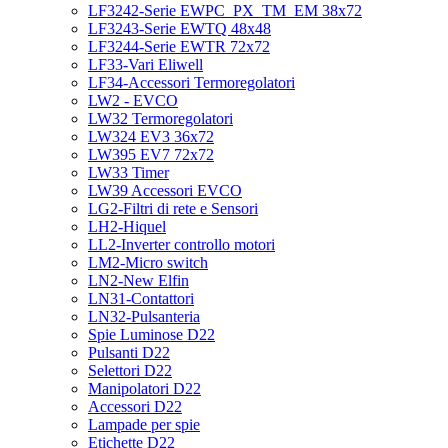
LF3242-Serie EWPC_PX_TM_EM 38x72
LF3243-Serie EWTQ 48x48
LF3244-Serie EWTR 72x72
LF33-Vari Eliwell
LF34-Accessori Termoregolatori
LW2 - EVCO
LW32 Termoregolatori
LW324 EV3 36x72
LW395 EV7 72x72
LW33 Timer
LW39 Accessori EVCO
LG2-Filtri di rete e Sensori
LH2-Hiquel
LL2-Inverter controllo motori
LM2-Micro switch
LN2-New Elfin
LN31-Contattori
LN32-Pulsanteria
Spie Luminose D22
Pulsanti D22
Selettori D22
Manipolatori D22
Accessori D22
Lampade per spie
Etichette D22