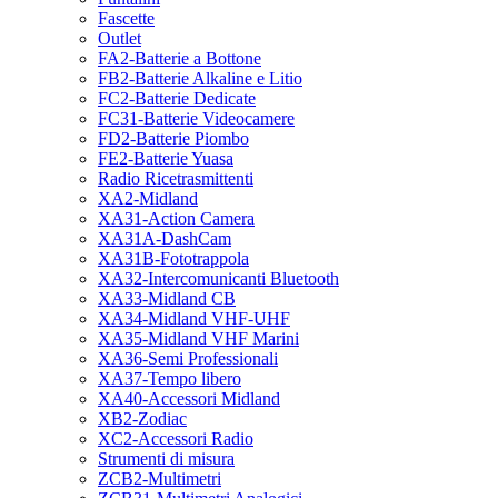
Fascette
Outlet
FA2-Batterie a Bottone
FB2-Batterie Alkaline e Litio
FC2-Batterie Dedicate
FC31-Batterie Videocamere
FD2-Batterie Piombo
FE2-Batterie Yuasa
Radio Ricetrasmittenti
XA2-Midland
XA31-Action Camera
XA31A-DashCam
XA31B-Fototrappola
XA32-Intercomunicanti Bluetooth
XA33-Midland CB
XA34-Midland VHF-UHF
XA35-Midland VHF Marini
XA36-Semi Professionali
XA37-Tempo libero
XA40-Accessori Midland
XB2-Zodiac
XC2-Accessori Radio
Strumenti di misura
ZCB2-Multimetri