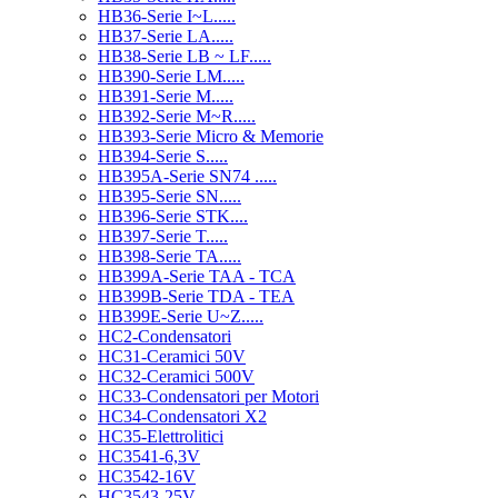
HB36-Serie I~L.....
HB37-Serie LA.....
HB38-Serie LB ~ LF.....
HB390-Serie LM.....
HB391-Serie M.....
HB392-Serie M~R.....
HB393-Serie Micro & Memorie
HB394-Serie S.....
HB395A-Serie SN74 .....
HB395-Serie SN.....
HB396-Serie STK....
HB397-Serie T.....
HB398-Serie TA.....
HB399A-Serie TAA - TCA
HB399B-Serie TDA - TEA
HB399E-Serie U~Z.....
HC2-Condensatori
HC31-Ceramici 50V
HC32-Ceramici 500V
HC33-Condensatori per Motori
HC34-Condensatori X2
HC35-Elettrolitici
HC3541-6,3V
HC3542-16V
HC3543-25V