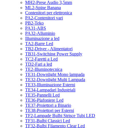
MH2-Prese Audio 3,5mm
ML2-Spine Banana
Contenitori per elettronica
PA2-Contenitori vari
PB2-Teko
PA31-ABS
PA32-Alluminio
Illuminazione a led
TA2-Barre Led
TB2-Driver - Alimentatori
TB31-Switching Power Supply
TC2-Faretti a Led
TD2-Fari a led
TE2-Illuminotecnica
TE31-Downlight Mono lampada
TE32-Downlight Multi Lampada
TE33-Illuminazione Esterni
TE34-Lampadari Industriali
TE35-Pannelli Led
TE36-Plafoniere Led
TE37-Proiettori a Binario
TE38-Proiettori per Esterni
TF2-Lampade Bulbi Strisce Tubi LED
TF31-Bulbi Classici Led
TF32-Bulbi Filamento Clear Led