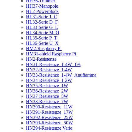
HH36-Trimmer
HH37-Manopole
HL2-Powerblock
HL31-Serie 1_C
HL32-Serie D_F
HL33-Serie G_L
HL34-Serie M_O
HL35-Serie P_T
HL36-Serie U_X
HM2-Raspberry Pi
HM31-shield Raspberry Pi
HN2-Resistenze
HN31-Resistenze_1-4W_1%
HN32-Resistenze_1-4W
HN33-Resistenze_1-4W_Antifiamma
HN34-Resistenze_1-2W
HN35-Resistenze_1W
HN36-Resistenze_2W
HN37-Resistenze_5W
HN38-Resistenze_7W
HN390-Resistenze_11W
HN391-Resistenze_17W
HN392-Resistenze_25W
HN393-Resistenze_50W
HN394-Resistenze Varie