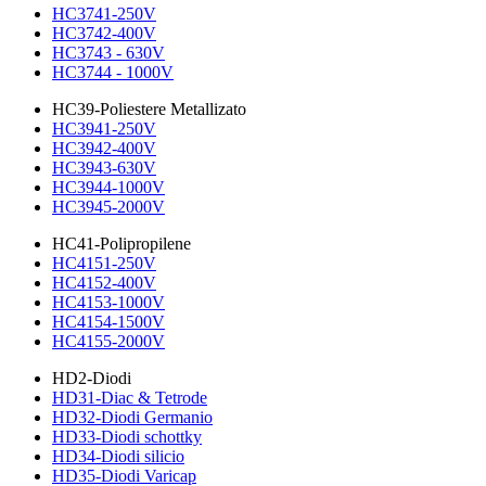
HC3741-250V
HC3742-400V
HC3743 - 630V
HC3744 - 1000V
HC39-Poliestere Metallizato
HC3941-250V
HC3942-400V
HC3943-630V
HC3944-1000V
HC3945-2000V
HC41-Polipropilene
HC4151-250V
HC4152-400V
HC4153-1000V
HC4154-1500V
HC4155-2000V
HD2-Diodi
HD31-Diac & Tetrode
HD32-Diodi Germanio
HD33-Diodi schottky
HD34-Diodi silicio
HD35-Diodi Varicap