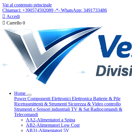
Vai al contenuto principale
Chiamaci: +390574592089 -*- WhatsApp: 3491733486

Accedi

Carrello
0
Home
Power
Componenti Elettronici
Elettronica
Batterie & Pile
Ricetrasmittenti & Strumenti
Sicurezza & Video controllo
Strumenti e Sensori industriali
TV & Sat
Radiocomandi &
Telecomandi
AA2-Alimentatori a Spina
AB2-Alimentatori Low Cost
AB31-Alimentatori 5V