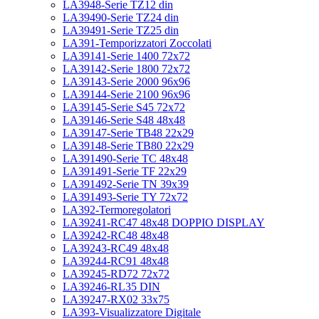
LA3948-Serie TZ12 din
LA39490-Serie TZ24 din
LA39491-Serie TZ25 din
LA391-Temporizzatori Zoccolati
LA39141-Serie 1400 72x72
LA39142-Serie 1800 72x72
LA39143-Serie 2000 96x96
LA39144-Serie 2100 96x96
LA39145-Serie S45 72x72
LA39146-Serie S48 48x48
LA39147-Serie TB48 22x29
LA39148-Serie TB80 22x29
LA391490-Serie TC 48x48
LA391491-Serie TF 22x29
LA391492-Serie TN 39x39
LA391493-Serie TY 72x72
LA392-Termoregolatori
LA39241-RC47 48x48 DOPPIO DISPLAY
LA39242-RC48 48x48
LA39243-RC49 48x48
LA39244-RC91 48x48
LA39245-RD72 72x72
LA39246-RL35 DIN
LA39247-RX02 33x75
LA393-Visualizzatore Digitale