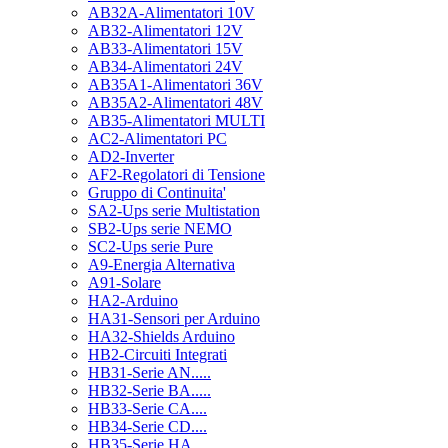
AB32A-Alimentatori 10V
AB32-Alimentatori 12V
AB33-Alimentatori 15V
AB34-Alimentatori 24V
AB35A1-Alimentatori 36V
AB35A2-Alimentatori 48V
AB35-Alimentatori MULTI
AC2-Alimentatori PC
AD2-Inverter
AF2-Regolatori di Tensione
Gruppo di Continuita'
SA2-Ups serie Multistation
SB2-Ups serie NEMO
SC2-Ups serie Pure
A9-Energia Alternativa
A91-Solare
HA2-Arduino
HA31-Sensori per Arduino
HA32-Shields Arduino
HB2-Circuiti Integrati
HB31-Serie AN.....
HB32-Serie BA.....
HB33-Serie CA....
HB34-Serie CD....
HB35-Serie HA.....