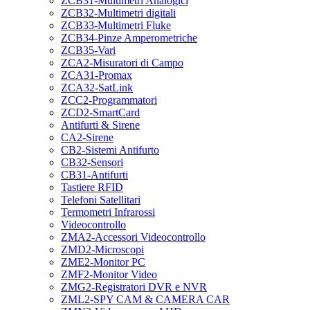
ZCB31-Multimetri Analogici
ZCB32-Multimetri digitali
ZCB33-Multimetri Fluke
ZCB34-Pinze Amperometriche
ZCB35-Vari
ZCA2-Misuratori di Campo
ZCA31-Promax
ZCA32-SatLink
ZCC2-Programmatori
ZCD2-SmartCard
Antifurti & Sirene
CA2-Sirene
CB2-Sistemi Antifurto
CB32-Sensori
CB31-Antifurti
Tastiere RFID
Telefoni Satellitari
Termometri Infrarossi
Videocontrollo
ZMA2-Accessori Videocontrollo
ZMD2-Microscopi
ZME2-Monitor PC
ZMF2-Monitor Video
ZMG2-Registratori DVR e NVR
ZML2-SPY CAM & CAMERA CAR