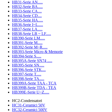
HB31-Serie AN.....
HB32-Serie BA.....
HB33-Serie CA....
HB34-Serie CD....
HB35-Serie HA.....
HB36-Serie I~L.....
HB37-Serie LA.....
HB38-Serie LB ~ LF.....
HB390-Serie LM.....
HB391-Serie M.....
HB392-Serie M~R.....
HB393-Serie Micro & Memorie
HB394-Serie S.....
HB395A-Serie SN74 .....
HB395-Serie SN.....
HB396-Serie STK....
HB397-Serie T.....
HB398-Serie TA.....
HB399A-Serie TAA - TCA
HB399B-Serie TDA - TEA
HB399E-Serie U~Z.....
HC2-Condensatori
HC31-Ceramici 50V
HC32-Ceramici 500V