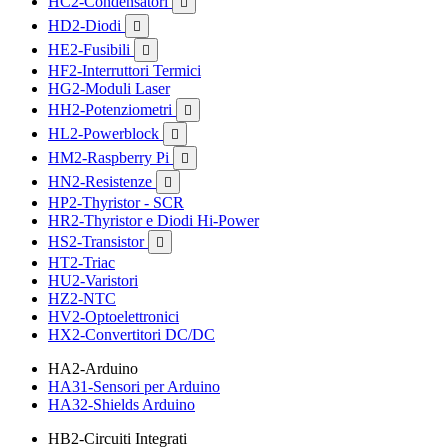
HC2-Condensatori

HD2-Diodi

HE2-Fusibili

HF2-Interruttori Termici
HG2-Moduli Laser
HH2-Potenziometri

HL2-Powerblock

HM2-Raspberry Pi

HN2-Resistenze

HP2-Thyristor - SCR
HR2-Thyristor e Diodi Hi-Power
HS2-Transistor

HT2-Triac
HU2-Varistori
HZ2-NTC
HV2-Optoelettronici
HX2-Convertitori DC/DC
HA2-Arduino
HA31-Sensori per Arduino
HA32-Shields Arduino
HB2-Circuiti Integrati