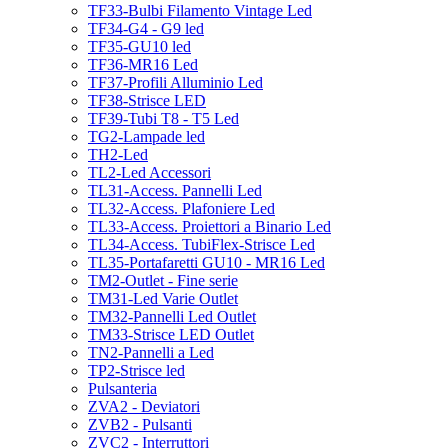
TF33-Bulbi Filamento Vintage Led
TF34-G4 - G9 led
TF35-GU10 led
TF36-MR16 Led
TF37-Profili Alluminio Led
TF38-Strisce LED
TF39-Tubi T8 - T5 Led
TG2-Lampade led
TH2-Led
TL2-Led Accessori
TL31-Access. Pannelli Led
TL32-Access. Plafoniere Led
TL33-Access. Proiettori a Binario Led
TL34-Access. TubiFlex-Strisce Led
TL35-Portafaretti GU10 - MR16 Led
TM2-Outlet - Fine serie
TM31-Led Varie Outlet
TM32-Pannelli Led Outlet
TM33-Strisce LED Outlet
TN2-Pannelli a Led
TP2-Strisce led
Pulsanteria
ZVA2 - Deviatori
ZVB2 - Pulsanti
ZVC2 - Interruttori