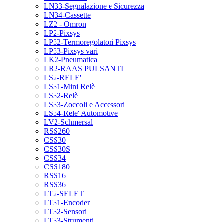
LN33-Segnalazione e Sicurezza
LN34-Cassette
LZ2 - Omron
LP2-Pixsys
LP32-Termoregolatori Pixsys
LP33-Pixsys vari
LK2-Pneumatica
LR2-RAAS PULSANTI
LS2-RELE'
LS31-Mini Relè
LS32-Relè
LS33-Zoccoli e Accessori
LS34-Rele' Automotive
LV2-Schmersal
RSS260
CSS30
CSS30S
CSS34
CSS180
RSS16
RSS36
LT2-SELET
LT31-Encoder
LT32-Sensori
LT33-Strumenti