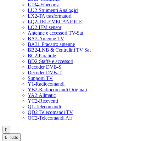
LT34-Finecorsa
LU2-Strumenti Analogici
LX2-TA trasformatori
LQ2-TELEMECANIQUE
LO2-IFM sensor
Antenne e accessori TV-Sat
BA2-Antenne TV
BA31-Fracarro antenne
BB2-LNB & Centralini TV Sat
BC2-Parabole
BD2-Staffe e accessori
Decoder DVB-S
Decoder DVB-T
Supporti TV
Y1-Radiocomandi
YB2-Radiocomandi Originali
YA2-Allmatic
YC2-Riceventi
Q1-Telecomandi
QD2-Telecomandi TV
QC2-Telecomandi Air


Tutto