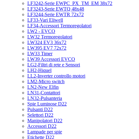
LF3242-Serie EWPC_PX_TM_EM 38x72
LF3243-Serie EWTQ 48x48
LF3244-Serie EWTR 72x72
LF33-Vari Eliwell
LF34-Accessori Termoregolatori
LW2 - EVCO
LW32 Termoregolatori
LW324 EV3 36x72
LW395 EV7 72x72
LW33 Timer
LW39 Accessori EVCO
LG2-Filtri di rete e Sensori
LH2-Hiquel
LL2-Inverter controllo motori
LM2-Micro switch
LN2-New Elfin
LN31-Contattori
LN32-Pulsanteria
Spie Luminose D22
Pulsanti D22
Selettori D22
Manipolatori D22
Accessori D22
Lampade per spie
Etichette D22