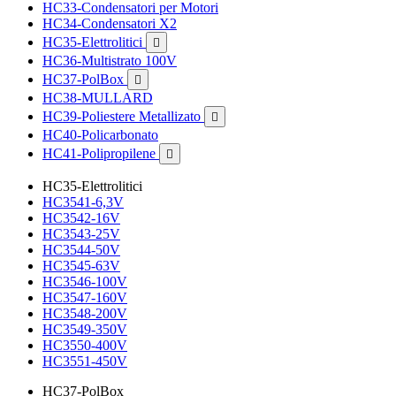
HC33-Condensatori per Motori
HC34-Condensatori X2
HC35-Elettrolitici

HC36-Multistrato 100V
HC37-PolBox

HC38-MULLARD
HC39-Poliestere Metallizato

HC40-Policarbonato
HC41-Polipropilene

HC35-Elettrolitici
HC3541-6,3V
HC3542-16V
HC3543-25V
HC3544-50V
HC3545-63V
HC3546-100V
HC3547-160V
HC3548-200V
HC3549-350V
HC3550-400V
HC3551-450V
HC37-PolBox