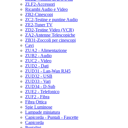
ZLF2-Accessori
Ricambi Audio e Video
ZB2-Cinescopi
ZC2-Testine e puntine Audio
ZE2-Tuner TV
ZD2-Testine Video (VCR)
ZA2-Antenne Telescopiche
ZB31-Zoccoli per cinescopi
Cavi
ZUA2 - Alimentazione
ZUB2 - Audio
ZUC2 - Video
ZUD2 - Dati
ZUD31 - Lan-Wan RJ45
ZUD32 - USB
ZUD33 - Vari
ZUD34 - D-Sub
ZUE2 - Telefonico
ZUF2 - Fibra
Fibra Ottica
Spie Luminose
Lampade miniatura
Capicorda - Puntali - Fascette
Capicorda
Puntalini