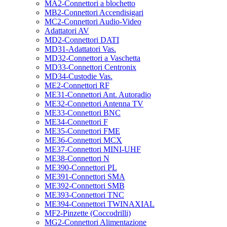
MA2-Connettori a blochetto
MB2-Connettori Accendisigari
MC2-Connettori Audio-Video
Adattatori AV
MD2-Connettori DATI
MD31-Adattatori Vas.
MD32-Connettori a Vaschetta
MD33-Connettori Centronix
MD34-Custodie Vas.
ME2-Connettori RF
ME31-Connettori Ant. Autoradio
ME32-Connettori Antenna TV
ME33-Connettori BNC
ME34-Connettori F
ME35-Connettori FME
ME36-Connettori MCX
ME37-Connettori MINI-UHF
ME38-Connettori N
ME390-Connettori PL
ME391-Connettori SMA
ME392-Connettori SMB
ME393-Connettori TNC
ME394-Connettori TWINAXIAL
MF2-Pinzette (Coccodrilli)
MG2-Connettori Alimentazione