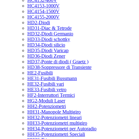
HC4152-400V
HC4153-1000V
HC4154-1500V
HC4155-2000V
HD2-Diodi
HD31-Diac & Tetrode
HD32-Diodi Germanio
HD33-Diodi schottky
HD34-Diodi silicio
HD35-Diodi Varicap
HD36-Diodi Zener
HD37-Ponte di diodi ( Graetz )
HD38-Soppressore di Transiente
HE2-Fusibili
HE31-Fusibili Bussmann
HE32-Fusibili vari
HE33-Fusibili vetro
HF2-Interruttori Termici
HG2-Moduli Laser
HH2-Potenziometri
HH31-Manopole Multigiro
HH32-Potenziometri lineari
HH33-Potenziometri multigiro
HH34-Potenziometri per Autoradio
HH35-Potenziometri Speciali