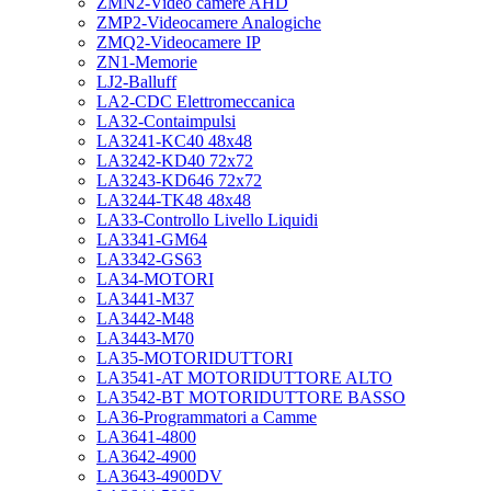
ZMN2-Video camere AHD
ZMP2-Videocamere Analogiche
ZMQ2-Videocamere IP
ZN1-Memorie
LJ2-Balluff
LA2-CDC Elettromeccanica
LA32-Contaimpulsi
LA3241-KC40 48x48
LA3242-KD40 72x72
LA3243-KD646 72x72
LA3244-TK48 48x48
LA33-Controllo Livello Liquidi
LA3341-GM64
LA3342-GS63
LA34-MOTORI
LA3441-M37
LA3442-M48
LA3443-M70
LA35-MOTORIDUTTORI
LA3541-AT MOTORIDUTTORE ALTO
LA3542-BT MOTORIDUTTORE BASSO
LA36-Programmatori a Camme
LA3641-4800
LA3642-4900
LA3643-4900DV