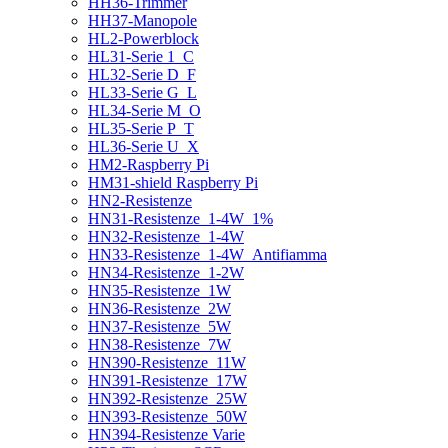
HH36-Trimmer
HH37-Manopole
HL2-Powerblock
HL31-Serie 1_C
HL32-Serie D_F
HL33-Serie G_L
HL34-Serie M_O
HL35-Serie P_T
HL36-Serie U_X
HM2-Raspberry Pi
HM31-shield Raspberry Pi
HN2-Resistenze
HN31-Resistenze_1-4W_1%
HN32-Resistenze_1-4W
HN33-Resistenze_1-4W_Antifiamma
HN34-Resistenze_1-2W
HN35-Resistenze_1W
HN36-Resistenze_2W
HN37-Resistenze_5W
HN38-Resistenze_7W
HN390-Resistenze_11W
HN391-Resistenze_17W
HN392-Resistenze_25W
HN393-Resistenze_50W
HN394-Resistenze Varie