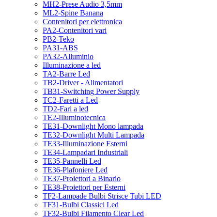
MH2-Prese Audio 3,5mm
ML2-Spine Banana
Contenitori per elettronica
PA2-Contenitori vari
PB2-Teko
PA31-ABS
PA32-Alluminio
Illuminazione a led
TA2-Barre Led
TB2-Driver - Alimentatori
TB31-Switching Power Supply
TC2-Faretti a Led
TD2-Fari a led
TE2-Illuminotecnica
TE31-Downlight Mono lampada
TE32-Downlight Multi Lampada
TE33-Illuminazione Esterni
TE34-Lampadari Industriali
TE35-Pannelli Led
TE36-Plafoniere Led
TE37-Proiettori a Binario
TE38-Proiettori per Esterni
TF2-Lampade Bulbi Strisce Tubi LED
TF31-Bulbi Classici Led
TF32-Bulbi Filamento Clear Led