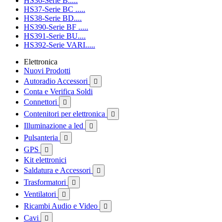
HS36-Serie B.....
HS37-Serie BC .....
HS38-Serie BD....
HS390-Serie BF .....
HS391-Serie BU....
HS392-Serie VARI.....
Elettronica
Nuovi Prodotti
Autoradio Accessori

Conta e Verifica Soldi
Connettori

Contenitori per elettronica

Illuminazione a led

Pulsanteria

GPS

Kit elettronici
Saldatura e Accessori

Trasformatori

Ventilatori

Ricambi Audio e Video

Cavi
