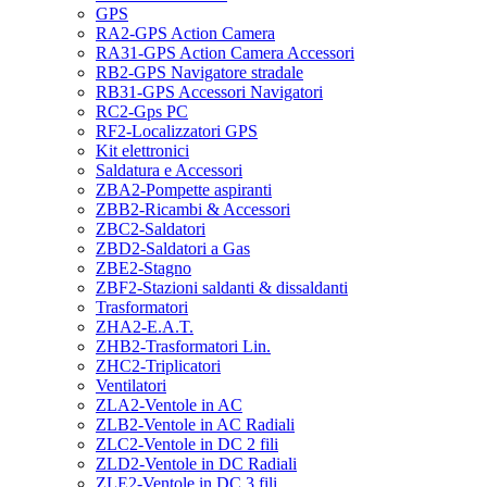
GPS
RA2-GPS Action Camera
RA31-GPS Action Camera Accessori
RB2-GPS Navigatore stradale
RB31-GPS Accessori Navigatori
RC2-Gps PC
RF2-Localizzatori GPS
Kit elettronici
Saldatura e Accessori
ZBA2-Pompette aspiranti
ZBB2-Ricambi & Accessori
ZBC2-Saldatori
ZBD2-Saldatori a Gas
ZBE2-Stagno
ZBF2-Stazioni saldanti & dissaldanti
Trasformatori
ZHA2-E.A.T.
ZHB2-Trasformatori Lin.
ZHC2-Triplicatori
Ventilatori
ZLA2-Ventole in AC
ZLB2-Ventole in AC Radiali
ZLC2-Ventole in DC 2 fili
ZLD2-Ventole in DC Radiali
ZLE2-Ventole in DC 3 fili