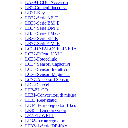
LA394-CDC Accessori
LB2-Comepi finecorsa
LB31-Key
LB32-Serie AP_T
LB33-Serie BM_E
LB34-Serie DM_F
LB35-Serie EM2G
LB36-Serie SP_K
LB37-Serie CM_E
LC2-DATALOGIC-INFRA
LC32-Effetto HALL
LC33-Fotocellule
LC34-Sensori Capacitivi
LC35-Sensori Induttivi
LC36-Sensori Magnetici
LC37-Accessori Sensori
LD2-Datexel
LE2-EL.CO
LE31-Convertitori di misura
LE33-Rele' statici
LE34-Termoregolatori El.co
LE35 - Temporizzatori
LF2-ELIWELL
LF32-Termoregolatori
LF3241-Serie DR40xx