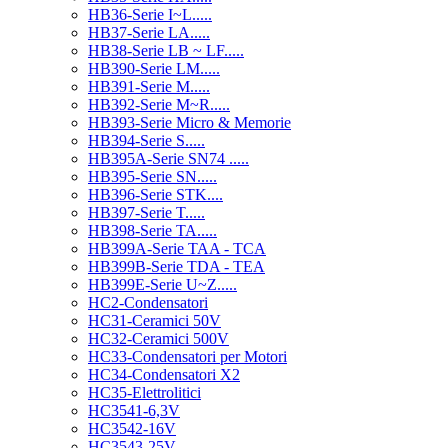
HB36-Serie I~L.....
HB37-Serie LA.....
HB38-Serie LB ~ LF.....
HB390-Serie LM.....
HB391-Serie M.....
HB392-Serie M~R.....
HB393-Serie Micro & Memorie
HB394-Serie S.....
HB395A-Serie SN74 .....
HB395-Serie SN.....
HB396-Serie STK....
HB397-Serie T.....
HB398-Serie TA.....
HB399A-Serie TAA - TCA
HB399B-Serie TDA - TEA
HB399E-Serie U~Z.....
HC2-Condensatori
HC31-Ceramici 50V
HC32-Ceramici 500V
HC33-Condensatori per Motori
HC34-Condensatori X2
HC35-Elettrolitici
HC3541-6,3V
HC3542-16V
HC3543-25V