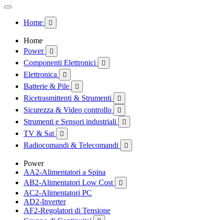
Home

Home
Power

Componenti Elettronici

Elettronica

Batterie & Pile

Ricetrasmittenti & Strumenti

Sicurezza & Video controllo

Strumenti e Sensori industriali

TV & Sat

Radiocomandi & Telecomandi

Power
AA2-Alimentatori a Spina
AB2-Alimentatori Low Cost

AC2-Alimentatori PC
AD2-Inverter
AF2-Regolatori di Tensione