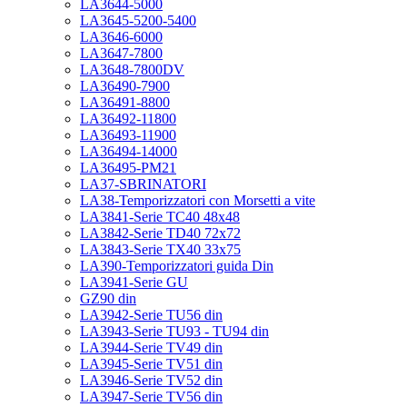
LA3644-5000
LA3645-5200-5400
LA3646-6000
LA3647-7800
LA3648-7800DV
LA36490-7900
LA36491-8800
LA36492-11800
LA36493-11900
LA36494-14000
LA36495-PM21
LA37-SBRINATORI
LA38-Temporizzatori con Morsetti a vite
LA3841-Serie TC40 48x48
LA3842-Serie TD40 72x72
LA3843-Serie TX40 33x75
LA390-Temporizzatori guida Din
LA3941-Serie GU
GZ90 din
LA3942-Serie TU56 din
LA3943-Serie TU93 - TU94 din
LA3944-Serie TV49 din
LA3945-Serie TV51 din
LA3946-Serie TV52 din
LA3947-Serie TV56 din