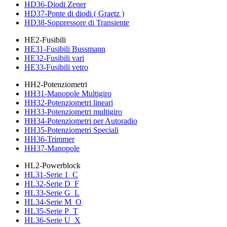
HD36-Diodi Zener
HD37-Ponte di diodi ( Graetz )
HD38-Soppressore di Transiente
HE2-Fusibili
HE31-Fusibili Bussmann
HE32-Fusibili vari
HE33-Fusibili vetro
HH2-Potenziometri
HH31-Manopole Multigiro
HH32-Potenziometri lineari
HH33-Potenziometri multigiro
HH34-Potenziometri per Autoradio
HH35-Potenziometri Speciali
HH36-Trimmer
HH37-Manopole
HL2-Powerblock
HL31-Serie 1_C
HL32-Serie D_F
HL33-Serie G_L
HL34-Serie M_O
HL35-Serie P_T
HL36-Serie U_X