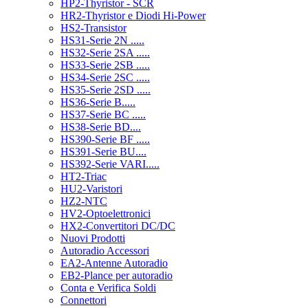
HP2-Thyristor - SCR
HR2-Thyristor e Diodi Hi-Power
HS2-Transistor
HS31-Serie 2N .....
HS32-Serie 2SA .....
HS33-Serie 2SB .....
HS34-Serie 2SC .....
HS35-Serie 2SD .....
HS36-Serie B.....
HS37-Serie BC .....
HS38-Serie BD....
HS390-Serie BF .....
HS391-Serie BU....
HS392-Serie VARI.....
HT2-Triac
HU2-Varistori
HZ2-NTC
HV2-Optoelettronici
HX2-Convertitori DC/DC
Nuovi Prodotti
Autoradio Accessori
EA2-Antenne Autoradio
EB2-Plance per autoradio
Conta e Verifica Soldi
Connettori