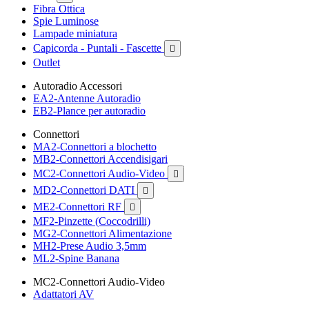
Fibra Ottica
Spie Luminose
Lampade miniatura
Capicorda - Puntali - Fascette

Outlet
Autoradio Accessori
EA2-Antenne Autoradio
EB2-Plance per autoradio
Connettori
MA2-Connettori a blochetto
MB2-Connettori Accendisigari
MC2-Connettori Audio-Video

MD2-Connettori DATI

ME2-Connettori RF

MF2-Pinzette (Coccodrilli)
MG2-Connettori Alimentazione
MH2-Prese Audio 3,5mm
ML2-Spine Banana
MC2-Connettori Audio-Video
Adattatori AV