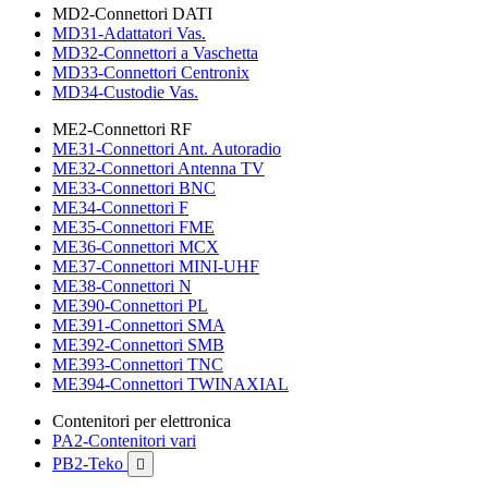
MD2-Connettori DATI
MD31-Adattatori Vas.
MD32-Connettori a Vaschetta
MD33-Connettori Centronix
MD34-Custodie Vas.
ME2-Connettori RF
ME31-Connettori Ant. Autoradio
ME32-Connettori Antenna TV
ME33-Connettori BNC
ME34-Connettori F
ME35-Connettori FME
ME36-Connettori MCX
ME37-Connettori MINI-UHF
ME38-Connettori N
ME390-Connettori PL
ME391-Connettori SMA
ME392-Connettori SMB
ME393-Connettori TNC
ME394-Connettori TWINAXIAL
Contenitori per elettronica
PA2-Contenitori vari
PB2-Teko
