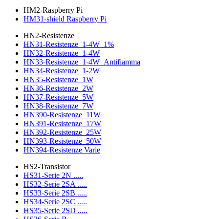
HM2-Raspberry Pi
HM31-shield Raspberry Pi
HN2-Resistenze
HN31-Resistenze_1-4W_1%
HN32-Resistenze_1-4W
HN33-Resistenze_1-4W_Antifiamma
HN34-Resistenze_1-2W
HN35-Resistenze_1W
HN36-Resistenze_2W
HN37-Resistenze_5W
HN38-Resistenze_7W
HN390-Resistenze_11W
HN391-Resistenze_17W
HN392-Resistenze_25W
HN393-Resistenze_50W
HN394-Resistenze Varie
HS2-Transistor
HS31-Serie 2N .....
HS32-Serie 2SA .....
HS33-Serie 2SB .....
HS34-Serie 2SC .....
HS35-Serie 2SD .....