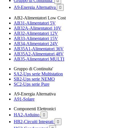
Gruppo di Continuita'

A9-Energia Alternativa

AB2-Alimentatori Low Cost
AB31-Alimentatori 5V
AB32A-Alimentatori 10V
AB32-Alimentatori 12V
AB33-Alimentatori 15V
AB34-Alimentatori 24V
AB35A1-Alimentatori 36V
AB35A2-Alimentatori 48V
AB35-Alimentatori MULTI
Gruppo di Continuita'
SA2-Ups serie Multistation
SB2-Ups serie NEMO
SC2-Ups serie Pure
A9-Energia Alternativa
A91-Solare
Componenti Elettronici
HA2-Arduino

HB2-Circuiti Integrati
