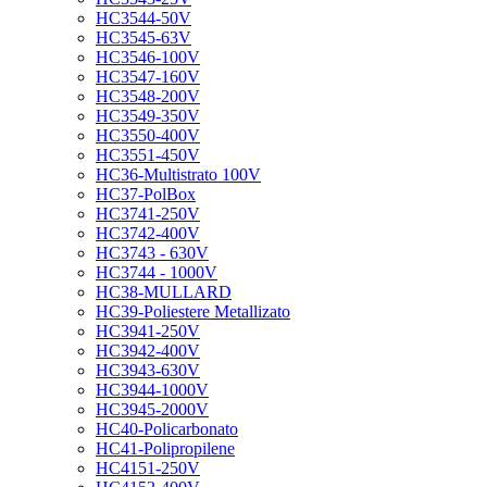
HC3544-50V
HC3545-63V
HC3546-100V
HC3547-160V
HC3548-200V
HC3549-350V
HC3550-400V
HC3551-450V
HC36-Multistrato 100V
HC37-PolBox
HC3741-250V
HC3742-400V
HC3743 - 630V
HC3744 - 1000V
HC38-MULLARD
HC39-Poliestere Metallizato
HC3941-250V
HC3942-400V
HC3943-630V
HC3944-1000V
HC3945-2000V
HC40-Policarbonato
HC41-Polipropilene
HC4151-250V