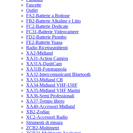
Fascette
Outlet
FA2-Batterie a Bottone
FB2-Batterie Alkaline e Litio
FC2-Batterie Dedicate
FC31-Batterie Videocamere
FD2-Batterie Piombo
FE2-Batterie Yuasa
Radio Ricetrasmittenti
XA2-Midland
XA31-Action Camera
XA31A-DashCam
XA31B-Fototrappola
XA32-Intercomunicanti Bluetooth
XA33-Midland CB
XA34-Midland VHF-UHF
XA35-Midland VHF Marini
XA36-Semi Professionali
XA37-Tempo libero
XA40-Accessori Midland
XB2-Zodiac
XC2-Accessori Radio
Strumenti di misura
ZCB2-Multimetri