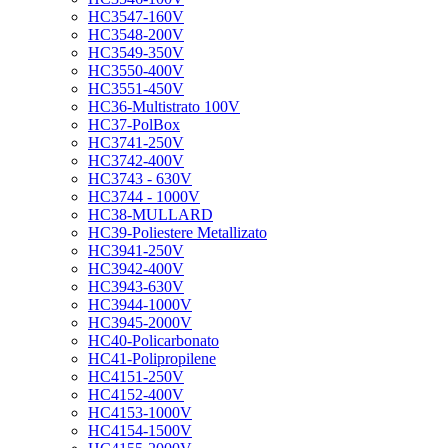
HC3547-160V
HC3548-200V
HC3549-350V
HC3550-400V
HC3551-450V
HC36-Multistrato 100V
HC37-PolBox
HC3741-250V
HC3742-400V
HC3743 - 630V
HC3744 - 1000V
HC38-MULLARD
HC39-Poliestere Metallizato
HC3941-250V
HC3942-400V
HC3943-630V
HC3944-1000V
HC3945-2000V
HC40-Policarbonato
HC41-Polipropilene
HC4151-250V
HC4152-400V
HC4153-1000V
HC4154-1500V