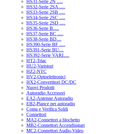
HS31-Serie 2N .....
HS32-Serie 2SA .....
HS33-Serie 2SB .....
HS34-Serie 2SC .....
HS35-Serie 2SD .....
HS36-Serie B.....
HS37-Serie BC .....
HS38-Serie BD....
HS390-Serie BF .....
HS391-Serie BU....
HS392-Serie VARI.....
HT2-Triac
HU2-Varistori
HZ2-NTC
HV2-Optoelettronici
HX2-Convertitori DC/DC
Nuovi Prodotti
Autoradio Accessori
EA2-Antenne Autoradio
EB2-Plance per autoradio
Conta e Verifica Soldi
Connettori
MA2-Connettori a blochetto
MB2-Connettori Accendisigari
MC2-Connettori Audio-Video