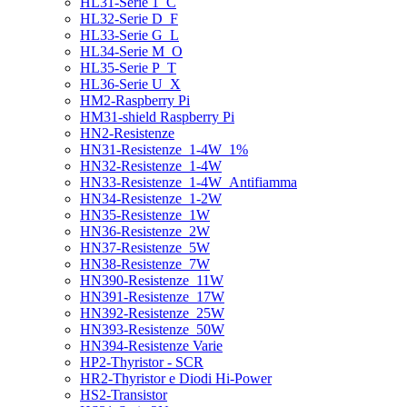
HL31-Serie 1_C
HL32-Serie D_F
HL33-Serie G_L
HL34-Serie M_O
HL35-Serie P_T
HL36-Serie U_X
HM2-Raspberry Pi
HM31-shield Raspberry Pi
HN2-Resistenze
HN31-Resistenze_1-4W_1%
HN32-Resistenze_1-4W
HN33-Resistenze_1-4W_Antifiamma
HN34-Resistenze_1-2W
HN35-Resistenze_1W
HN36-Resistenze_2W
HN37-Resistenze_5W
HN38-Resistenze_7W
HN390-Resistenze_11W
HN391-Resistenze_17W
HN392-Resistenze_25W
HN393-Resistenze_50W
HN394-Resistenze Varie
HP2-Thyristor - SCR
HR2-Thyristor e Diodi Hi-Power
HS2-Transistor