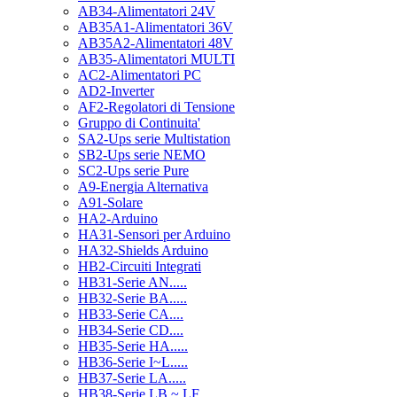
AB34-Alimentatori 24V
AB35A1-Alimentatori 36V
AB35A2-Alimentatori 48V
AB35-Alimentatori MULTI
AC2-Alimentatori PC
AD2-Inverter
AF2-Regolatori di Tensione
Gruppo di Continuita'
SA2-Ups serie Multistation
SB2-Ups serie NEMO
SC2-Ups serie Pure
A9-Energia Alternativa
A91-Solare
HA2-Arduino
HA31-Sensori per Arduino
HA32-Shields Arduino
HB2-Circuiti Integrati
HB31-Serie AN.....
HB32-Serie BA.....
HB33-Serie CA....
HB34-Serie CD....
HB35-Serie HA.....
HB36-Serie I~L.....
HB37-Serie LA.....
HB38-Serie LB ~ LF.....