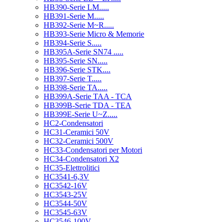
HB390-Serie LM.....
HB391-Serie M.....
HB392-Serie M~R.....
HB393-Serie Micro & Memorie
HB394-Serie S.....
HB395A-Serie SN74 .....
HB395-Serie SN.....
HB396-Serie STK....
HB397-Serie T.....
HB398-Serie TA.....
HB399A-Serie TAA - TCA
HB399B-Serie TDA - TEA
HB399E-Serie U~Z.....
HC2-Condensatori
HC31-Ceramici 50V
HC32-Ceramici 500V
HC33-Condensatori per Motori
HC34-Condensatori X2
HC35-Elettrolitici
HC3541-6,3V
HC3542-16V
HC3543-25V
HC3544-50V
HC3545-63V
HC3546-100V