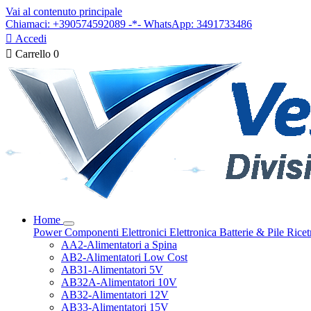
Vai al contenuto principale
Chiamaci: +390574592089 -*- WhatsApp: 3491733486

Accedi

Carrello
0
Home
Power
Componenti Elettronici
Elettronica
Batterie & Pile
Ricet
AA2-Alimentatori a Spina
AB2-Alimentatori Low Cost
AB31-Alimentatori 5V
AB32A-Alimentatori 10V
AB32-Alimentatori 12V
AB33-Alimentatori 15V