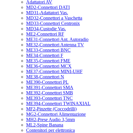
Adattatori AV
MD2-Connettori DATI
MD31-Adattatori Vas.
MD32-Connettori a Vaschetta
MD33-Connettori Centronix
MD34-Custodie Vas.
ME2-Connettori RF
ME31-Connettori Ant. Autoradio
ME32-Connettori Antenna TV
ME33-Connettori BNC
ME34-Connettori F
ME35-Connettori FME
ME36-Connettori MCX
ME37-Connettori MINI-UHF
ME38-Connettori N
ME390-Connettori PL
ME391-Connettori SMA
ME392-Connettori SMB
ME393-Connettori TNC
ME394-Connettori TWINAXIAL
MF2-Pinzette (Coccodrilli)
MG2-Connettori Alimentazione
MH2-Prese Audio 3,5mm
ML2-Spine Banana
Contenitori per elettronica