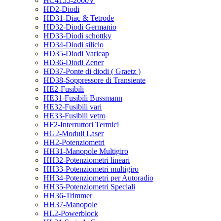
HC4155-2000V
HD2-Diodi
HD31-Diac & Tetrode
HD32-Diodi Germanio
HD33-Diodi schottky
HD34-Diodi silicio
HD35-Diodi Varicap
HD36-Diodi Zener
HD37-Ponte di diodi ( Graetz )
HD38-Soppressore di Transiente
HE2-Fusibili
HE31-Fusibili Bussmann
HE32-Fusibili vari
HE33-Fusibili vetro
HF2-Interruttori Termici
HG2-Moduli Laser
HH2-Potenziometri
HH31-Manopole Multigiro
HH32-Potenziometri lineari
HH33-Potenziometri multigiro
HH34-Potenziometri per Autoradio
HH35-Potenziometri Speciali
HH36-Trimmer
HH37-Manopole
HL2-Powerblock