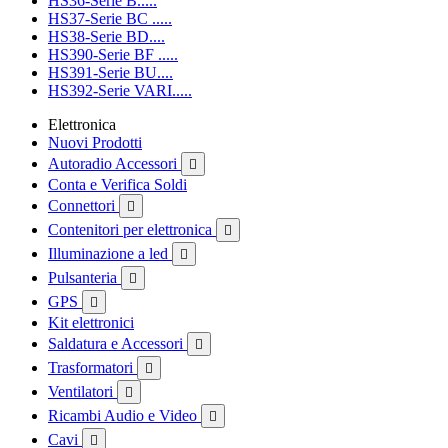
HS36-Serie B.....
HS37-Serie BC .....
HS38-Serie BD....
HS390-Serie BF .....
HS391-Serie BU....
HS392-Serie VARI.....
Elettronica
Nuovi Prodotti
Autoradio Accessori

Conta e Verifica Soldi
Connettori

Contenitori per elettronica

Illuminazione a led

Pulsanteria

GPS

Kit elettronici
Saldatura e Accessori

Trasformatori

Ventilatori

Ricambi Audio e Video

Cavi
