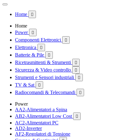
Home

Home
Power

Componenti Elettronici

Elettronica

Batterie & Pile

Ricetrasmittenti & Strumenti

Sicurezza & Video controllo

Strumenti e Sensori industriali

TV & Sat

Radiocomandi & Telecomandi

Power
AA2-Alimentatori a Spina
AB2-Alimentatori Low Cost

AC2-Alimentatori PC
AD2-Inverter
AF2-Regolatori di Tensione