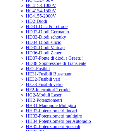
HC4152-400V
HC4153-1000V
HC4154-1500V
HC4155-2000V
HD2-Diodi
HD31-Diac & Tetrode
HD32-Diodi Germanio
HD33-Diodi schottky
HD34-Diodi silicio
HD35-Diodi Varicap
HD36-Diodi Zener
HD37-Ponte di diodi ( Graetz )
HD38-Soppressore di Transiente
HE2-Fusibili
HE31-Fusibili Bussmann
HE32-Fusibili vari
HE33-Fusibili vetro
HF2-Interruttori Termici
HG2-Moduli Laser
HH2-Potenziometri
HH31-Manopole Multigiro
HH32-Potenziometri lineari
HH33-Potenziometri multigiro
HH34-Potenziometri per Autoradio
HH35-Potenziometri Speciali