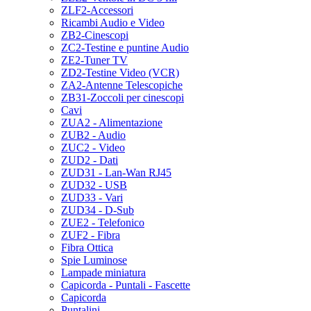
ZLF2-Accessori
Ricambi Audio e Video
ZB2-Cinescopi
ZC2-Testine e puntine Audio
ZE2-Tuner TV
ZD2-Testine Video (VCR)
ZA2-Antenne Telescopiche
ZB31-Zoccoli per cinescopi
Cavi
ZUA2 - Alimentazione
ZUB2 - Audio
ZUC2 - Video
ZUD2 - Dati
ZUD31 - Lan-Wan RJ45
ZUD32 - USB
ZUD33 - Vari
ZUD34 - D-Sub
ZUE2 - Telefonico
ZUF2 - Fibra
Fibra Ottica
Spie Luminose
Lampade miniatura
Capicorda - Puntali - Fascette
Capicorda
Puntalini