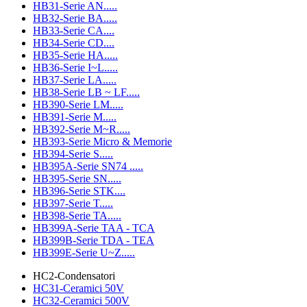
HB31-Serie AN.....
HB32-Serie BA.....
HB33-Serie CA....
HB34-Serie CD....
HB35-Serie HA.....
HB36-Serie I~L.....
HB37-Serie LA.....
HB38-Serie LB ~ LF.....
HB390-Serie LM.....
HB391-Serie M.....
HB392-Serie M~R.....
HB393-Serie Micro & Memorie
HB394-Serie S.....
HB395A-Serie SN74 .....
HB395-Serie SN.....
HB396-Serie STK....
HB397-Serie T.....
HB398-Serie TA.....
HB399A-Serie TAA - TCA
HB399B-Serie TDA - TEA
HB399E-Serie U~Z.....
HC2-Condensatori
HC31-Ceramici 50V
HC32-Ceramici 500V