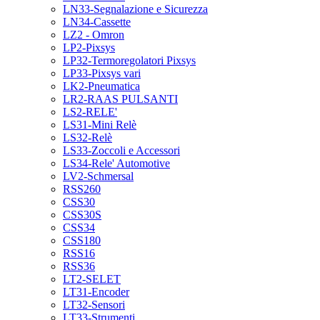
LN33-Segnalazione e Sicurezza
LN34-Cassette
LZ2 - Omron
LP2-Pixsys
LP32-Termoregolatori Pixsys
LP33-Pixsys vari
LK2-Pneumatica
LR2-RAAS PULSANTI
LS2-RELE'
LS31-Mini Relè
LS32-Relè
LS33-Zoccoli e Accessori
LS34-Rele' Automotive
LV2-Schmersal
RSS260
CSS30
CSS30S
CSS34
CSS180
RSS16
RSS36
LT2-SELET
LT31-Encoder
LT32-Sensori
LT33-Strumenti