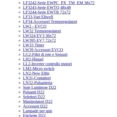
LF3242-Serie EWPC_PX_TM_EM 38x72
LF3243-Serie EWTQ 48x48
LF3244-Serie EWTR 72x72
LF33-Vari Eliwell
LF34-Accessori Termoregolatori
LW2 - EVCO
LW32 Termoregolatori
LW324 EV3 36x72
LW395 EV7 72x72
LW33 Timer
LW39 Accessori EVCO
LG2-Filtri di rete e Sensori
LH2-Hiquel
LL2-Inverter controllo motori
LM2-Micro switch
LN2-New Elfin
LN31-Contattori
LN32-Pulsanteria
Spie Luminose D22
Pulsanti D22
Selettori D22
Manipolatori D22
Accessori D22
Lampade per spie
Etichette D22