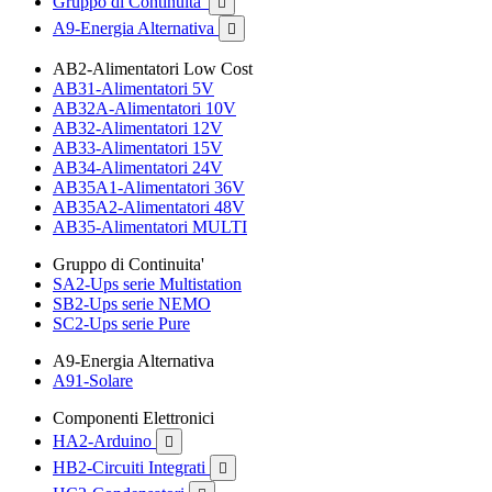
Gruppo di Continuita'

A9-Energia Alternativa

AB2-Alimentatori Low Cost
AB31-Alimentatori 5V
AB32A-Alimentatori 10V
AB32-Alimentatori 12V
AB33-Alimentatori 15V
AB34-Alimentatori 24V
AB35A1-Alimentatori 36V
AB35A2-Alimentatori 48V
AB35-Alimentatori MULTI
Gruppo di Continuita'
SA2-Ups serie Multistation
SB2-Ups serie NEMO
SC2-Ups serie Pure
A9-Energia Alternativa
A91-Solare
Componenti Elettronici
HA2-Arduino

HB2-Circuiti Integrati
