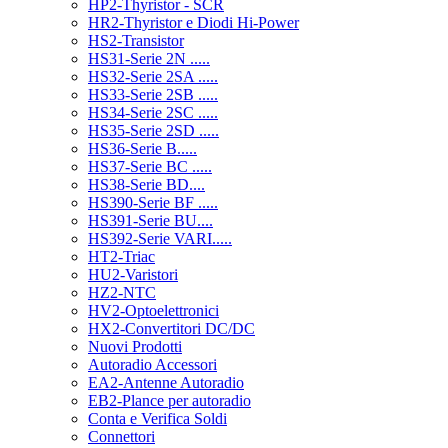
HP2-Thyristor - SCR
HR2-Thyristor e Diodi Hi-Power
HS2-Transistor
HS31-Serie 2N .....
HS32-Serie 2SA .....
HS33-Serie 2SB .....
HS34-Serie 2SC .....
HS35-Serie 2SD .....
HS36-Serie B.....
HS37-Serie BC .....
HS38-Serie BD....
HS390-Serie BF .....
HS391-Serie BU....
HS392-Serie VARI.....
HT2-Triac
HU2-Varistori
HZ2-NTC
HV2-Optoelettronici
HX2-Convertitori DC/DC
Nuovi Prodotti
Autoradio Accessori
EA2-Antenne Autoradio
EB2-Plance per autoradio
Conta e Verifica Soldi
Connettori