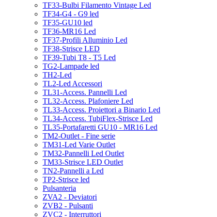
TF33-Bulbi Filamento Vintage Led
TF34-G4 - G9 led
TF35-GU10 led
TF36-MR16 Led
TF37-Profili Alluminio Led
TF38-Strisce LED
TF39-Tubi T8 - T5 Led
TG2-Lampade led
TH2-Led
TL2-Led Accessori
TL31-Access. Pannelli Led
TL32-Access. Plafoniere Led
TL33-Access. Proiettori a Binario Led
TL34-Access. TubiFlex-Strisce Led
TL35-Portafaretti GU10 - MR16 Led
TM2-Outlet - Fine serie
TM31-Led Varie Outlet
TM32-Pannelli Led Outlet
TM33-Strisce LED Outlet
TN2-Pannelli a Led
TP2-Strisce led
Pulsanteria
ZVA2 - Deviatori
ZVB2 - Pulsanti
ZVC2 - Interruttori