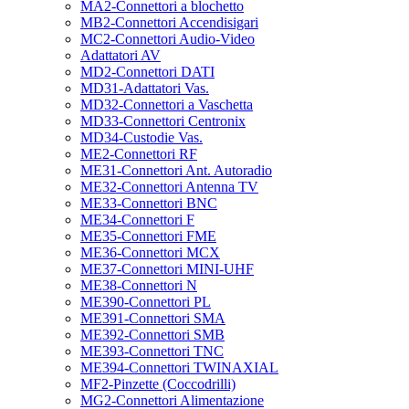
MA2-Connettori a blochetto
MB2-Connettori Accendisigari
MC2-Connettori Audio-Video
Adattatori AV
MD2-Connettori DATI
MD31-Adattatori Vas.
MD32-Connettori a Vaschetta
MD33-Connettori Centronix
MD34-Custodie Vas.
ME2-Connettori RF
ME31-Connettori Ant. Autoradio
ME32-Connettori Antenna TV
ME33-Connettori BNC
ME34-Connettori F
ME35-Connettori FME
ME36-Connettori MCX
ME37-Connettori MINI-UHF
ME38-Connettori N
ME390-Connettori PL
ME391-Connettori SMA
ME392-Connettori SMB
ME393-Connettori TNC
ME394-Connettori TWINAXIAL
MF2-Pinzette (Coccodrilli)
MG2-Connettori Alimentazione