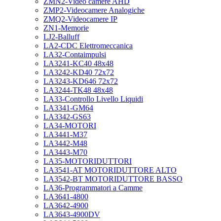
ZMN2-Video camere AHD
ZMP2-Videocamere Analogiche
ZMQ2-Videocamere IP
ZN1-Memorie
LJ2-Balluff
LA2-CDC Elettromeccanica
LA32-Contaimpulsi
LA3241-KC40 48x48
LA3242-KD40 72x72
LA3243-KD646 72x72
LA3244-TK48 48x48
LA33-Controllo Livello Liquidi
LA3341-GM64
LA3342-GS63
LA34-MOTORI
LA3441-M37
LA3442-M48
LA3443-M70
LA35-MOTORIDUTTORI
LA3541-AT MOTORIDUTTORE ALTO
LA3542-BT MOTORIDUTTORE BASSO
LA36-Programmatori a Camme
LA3641-4800
LA3642-4900
LA3643-4900DV