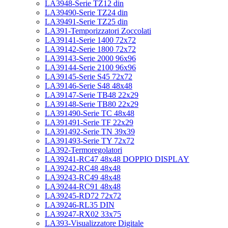
LA3948-Serie TZ12 din
LA39490-Serie TZ24 din
LA39491-Serie TZ25 din
LA391-Temporizzatori Zoccolati
LA39141-Serie 1400 72x72
LA39142-Serie 1800 72x72
LA39143-Serie 2000 96x96
LA39144-Serie 2100 96x96
LA39145-Serie S45 72x72
LA39146-Serie S48 48x48
LA39147-Serie TB48 22x29
LA39148-Serie TB80 22x29
LA391490-Serie TC 48x48
LA391491-Serie TF 22x29
LA391492-Serie TN 39x39
LA391493-Serie TY 72x72
LA392-Termoregolatori
LA39241-RC47 48x48 DOPPIO DISPLAY
LA39242-RC48 48x48
LA39243-RC49 48x48
LA39244-RC91 48x48
LA39245-RD72 72x72
LA39246-RL35 DIN
LA39247-RX02 33x75
LA393-Visualizzatore Digitale