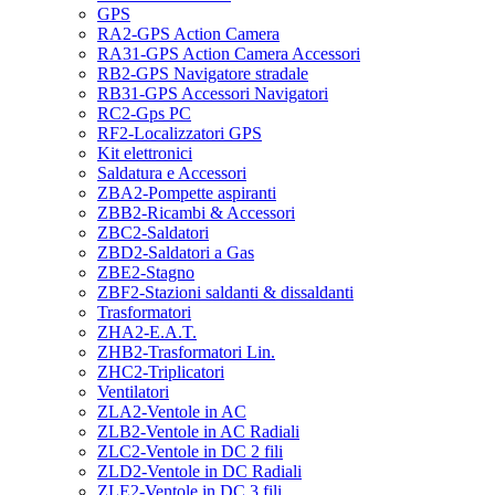
GPS
RA2-GPS Action Camera
RA31-GPS Action Camera Accessori
RB2-GPS Navigatore stradale
RB31-GPS Accessori Navigatori
RC2-Gps PC
RF2-Localizzatori GPS
Kit elettronici
Saldatura e Accessori
ZBA2-Pompette aspiranti
ZBB2-Ricambi & Accessori
ZBC2-Saldatori
ZBD2-Saldatori a Gas
ZBE2-Stagno
ZBF2-Stazioni saldanti & dissaldanti
Trasformatori
ZHA2-E.A.T.
ZHB2-Trasformatori Lin.
ZHC2-Triplicatori
Ventilatori
ZLA2-Ventole in AC
ZLB2-Ventole in AC Radiali
ZLC2-Ventole in DC 2 fili
ZLD2-Ventole in DC Radiali
ZLE2-Ventole in DC 3 fili