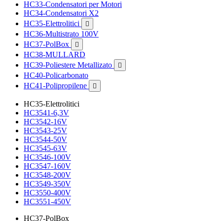
HC33-Condensatori per Motori
HC34-Condensatori X2
HC35-Elettrolitici

HC36-Multistrato 100V
HC37-PolBox

HC38-MULLARD
HC39-Poliestere Metallizato

HC40-Policarbonato
HC41-Polipropilene

HC35-Elettrolitici
HC3541-6,3V
HC3542-16V
HC3543-25V
HC3544-50V
HC3545-63V
HC3546-100V
HC3547-160V
HC3548-200V
HC3549-350V
HC3550-400V
HC3551-450V
HC37-PolBox