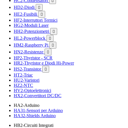
HC2-Condensatori

HD2-Diodi

HE2-Fusibili

HF2-Interruttori Termici
HG2-Moduli Laser
HH2-Potenziometri

HL2-Powerblock

HM2-Raspberry Pi

HN2-Resistenze

HP2-Thyristor - SCR
HR2-Thyristor e Diodi Hi-Power
HS2-Transistor

HT2-Triac
HU2-Varistori
HZ2-NTC
HV2-Optoelettronici
HX2-Convertitori DC/DC
HA2-Arduino
HA31-Sensori per Arduino
HA32-Shields Arduino
HB2-Circuiti Integrati