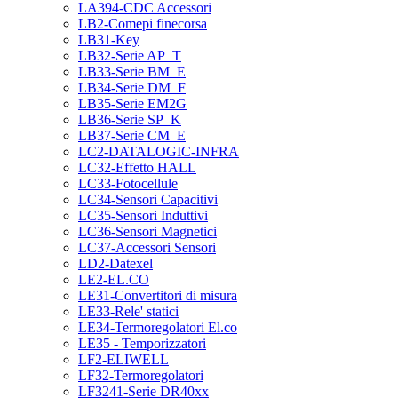
LA394-CDC Accessori
LB2-Comepi finecorsa
LB31-Key
LB32-Serie AP_T
LB33-Serie BM_E
LB34-Serie DM_F
LB35-Serie EM2G
LB36-Serie SP_K
LB37-Serie CM_E
LC2-DATALOGIC-INFRA
LC32-Effetto HALL
LC33-Fotocellule
LC34-Sensori Capacitivi
LC35-Sensori Induttivi
LC36-Sensori Magnetici
LC37-Accessori Sensori
LD2-Datexel
LE2-EL.CO
LE31-Convertitori di misura
LE33-Rele' statici
LE34-Termoregolatori El.co
LE35 - Temporizzatori
LF2-ELIWELL
LF32-Termoregolatori
LF3241-Serie DR40xx