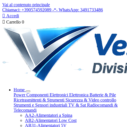
Vai al contenuto principale
Chiamaci: +390574592089 -*- WhatsApp: 3491733486

Accedi

Carrello
0
Home
Power
Componenti Elettronici
Elettronica
Batterie & Pile
Ricetrasmittenti & Strumenti
Sicurezza & Video controllo
Strumenti e Sensori industriali
TV & Sat
Radiocomandi &
Telecomandi
AA2-Alimentatori a Spina
AB2-Alimentatori Low Cost
AB31-Alimentatori 5V