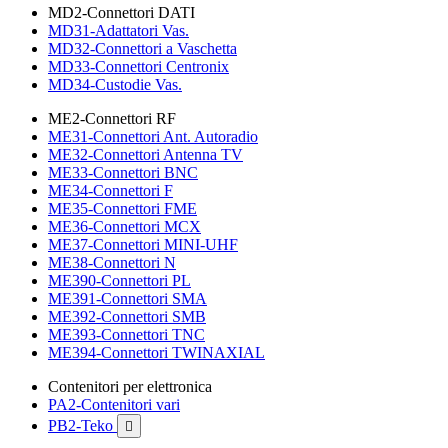
MD2-Connettori DATI
MD31-Adattatori Vas.
MD32-Connettori a Vaschetta
MD33-Connettori Centronix
MD34-Custodie Vas.
ME2-Connettori RF
ME31-Connettori Ant. Autoradio
ME32-Connettori Antenna TV
ME33-Connettori BNC
ME34-Connettori F
ME35-Connettori FME
ME36-Connettori MCX
ME37-Connettori MINI-UHF
ME38-Connettori N
ME390-Connettori PL
ME391-Connettori SMA
ME392-Connettori SMB
ME393-Connettori TNC
ME394-Connettori TWINAXIAL
Contenitori per elettronica
PA2-Contenitori vari
PB2-Teko
