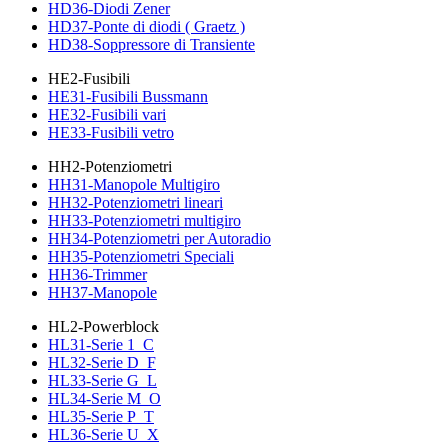
HD36-Diodi Zener
HD37-Ponte di diodi ( Graetz )
HD38-Soppressore di Transiente
HE2-Fusibili
HE31-Fusibili Bussmann
HE32-Fusibili vari
HE33-Fusibili vetro
HH2-Potenziometri
HH31-Manopole Multigiro
HH32-Potenziometri lineari
HH33-Potenziometri multigiro
HH34-Potenziometri per Autoradio
HH35-Potenziometri Speciali
HH36-Trimmer
HH37-Manopole
HL2-Powerblock
HL31-Serie 1_C
HL32-Serie D_F
HL33-Serie G_L
HL34-Serie M_O
HL35-Serie P_T
HL36-Serie U_X