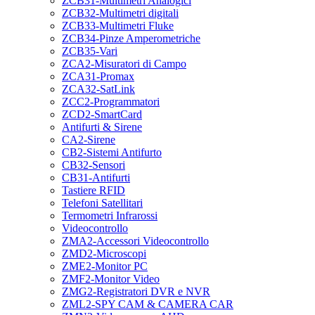
ZCB31-Multimetri Analogici
ZCB32-Multimetri digitali
ZCB33-Multimetri Fluke
ZCB34-Pinze Amperometriche
ZCB35-Vari
ZCA2-Misuratori di Campo
ZCA31-Promax
ZCA32-SatLink
ZCC2-Programmatori
ZCD2-SmartCard
Antifurti & Sirene
CA2-Sirene
CB2-Sistemi Antifurto
CB32-Sensori
CB31-Antifurti
Tastiere RFID
Telefoni Satellitari
Termometri Infrarossi
Videocontrollo
ZMA2-Accessori Videocontrollo
ZMD2-Microscopi
ZME2-Monitor PC
ZMF2-Monitor Video
ZMG2-Registratori DVR e NVR
ZML2-SPY CAM & CAMERA CAR