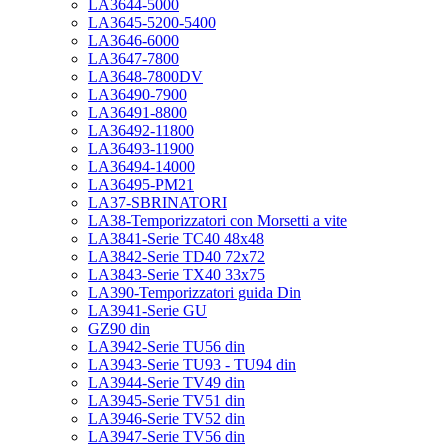
LA3644-5000
LA3645-5200-5400
LA3646-6000
LA3647-7800
LA3648-7800DV
LA36490-7900
LA36491-8800
LA36492-11800
LA36493-11900
LA36494-14000
LA36495-PM21
LA37-SBRINATORI
LA38-Temporizzatori con Morsetti a vite
LA3841-Serie TC40 48x48
LA3842-Serie TD40 72x72
LA3843-Serie TX40 33x75
LA390-Temporizzatori guida Din
LA3941-Serie GU
GZ90 din
LA3942-Serie TU56 din
LA3943-Serie TU93 - TU94 din
LA3944-Serie TV49 din
LA3945-Serie TV51 din
LA3946-Serie TV52 din
LA3947-Serie TV56 din