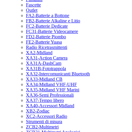
Fascette
Outlet
FA2-Batterie a Bottone
FB2-Batterie Alkaline e Litio
FC2-Batterie Dedicate
FC31-Batterie Videocamere
FD2-Batterie Piombo
FE2-Batterie Yuasa
Radio Ricetrasmittenti
XA2-Midland
XA31-Action Camera
XA31A-DashCam
XA31B-Fototrappola
XA32-Intercomunicanti Bluetooth
XA33-Midland CB
XA34-Midland VHF-UHF
XA35-Midland VHF Marini
XA36-Semi Professionali
XA37-Tempo libero
XA40-Accessori Midland
XB2-Zodiac
XC2-Accessori Radio
Strumenti di misura
ZCB2-Multimetri