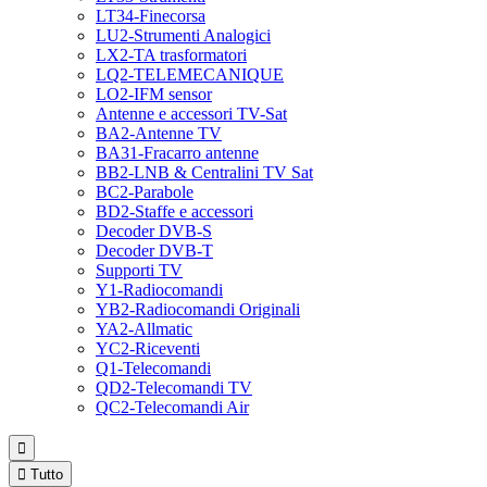
LT34-Finecorsa
LU2-Strumenti Analogici
LX2-TA trasformatori
LQ2-TELEMECANIQUE
LO2-IFM sensor
Antenne e accessori TV-Sat
BA2-Antenne TV
BA31-Fracarro antenne
BB2-LNB & Centralini TV Sat
BC2-Parabole
BD2-Staffe e accessori
Decoder DVB-S
Decoder DVB-T
Supporti TV
Y1-Radiocomandi
YB2-Radiocomandi Originali
YA2-Allmatic
YC2-Riceventi
Q1-Telecomandi
QD2-Telecomandi TV
QC2-Telecomandi Air


Tutto