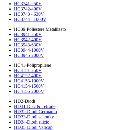
HC3741-250V
HC3742-400V
HC3743 - 630V
HC3744 - 1000V
HC39-Poliestere Metallizato
HC3941-250V
HC3942-400V
HC3943-630V
HC3944-1000V
HC3945-2000V
HC41-Polipropilene
HC4151-250V
HC4152-400V
HC4153-1000V
HC4154-1500V
HC4155-2000V
HD2-Diodi
HD31-Diac & Tetrode
HD32-Diodi Germanio
HD33-Diodi schottky
HD34-Diodi silicio
HD35-Diodi Varicap