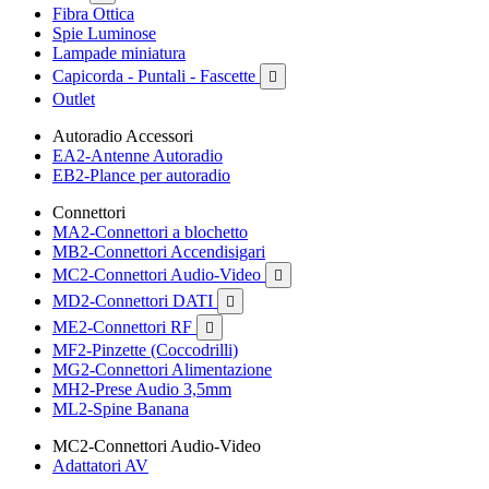
Fibra Ottica
Spie Luminose
Lampade miniatura
Capicorda - Puntali - Fascette

Outlet
Autoradio Accessori
EA2-Antenne Autoradio
EB2-Plance per autoradio
Connettori
MA2-Connettori a blochetto
MB2-Connettori Accendisigari
MC2-Connettori Audio-Video

MD2-Connettori DATI

ME2-Connettori RF

MF2-Pinzette (Coccodrilli)
MG2-Connettori Alimentazione
MH2-Prese Audio 3,5mm
ML2-Spine Banana
MC2-Connettori Audio-Video
Adattatori AV