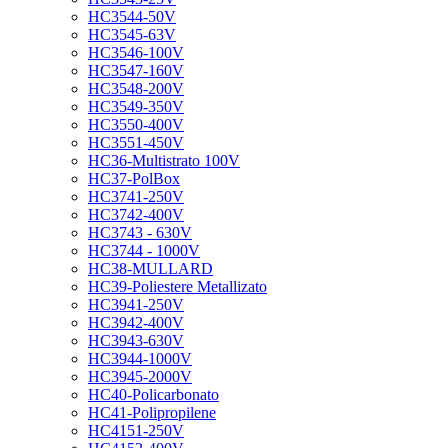
HC3544-50V
HC3545-63V
HC3546-100V
HC3547-160V
HC3548-200V
HC3549-350V
HC3550-400V
HC3551-450V
HC36-Multistrato 100V
HC37-PolBox
HC3741-250V
HC3742-400V
HC3743 - 630V
HC3744 - 1000V
HC38-MULLARD
HC39-Poliestere Metallizato
HC3941-250V
HC3942-400V
HC3943-630V
HC3944-1000V
HC3945-2000V
HC40-Policarbonato
HC41-Polipropilene
HC4151-250V