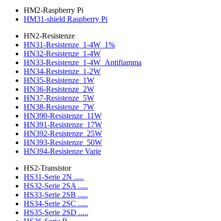
HM2-Raspberry Pi
HM31-shield Raspberry Pi
HN2-Resistenze
HN31-Resistenze_1-4W_1%
HN32-Resistenze_1-4W
HN33-Resistenze_1-4W_Antifiamma
HN34-Resistenze_1-2W
HN35-Resistenze_1W
HN36-Resistenze_2W
HN37-Resistenze_5W
HN38-Resistenze_7W
HN390-Resistenze_11W
HN391-Resistenze_17W
HN392-Resistenze_25W
HN393-Resistenze_50W
HN394-Resistenze Varie
HS2-Transistor
HS31-Serie 2N .....
HS32-Serie 2SA .....
HS33-Serie 2SB .....
HS34-Serie 2SC .....
HS35-Serie 2SD .....