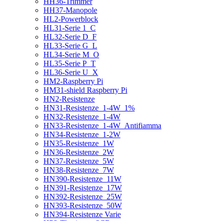
HH36-Trimmer
HH37-Manopole
HL2-Powerblock
HL31-Serie 1_C
HL32-Serie D_F
HL33-Serie G_L
HL34-Serie M_O
HL35-Serie P_T
HL36-Serie U_X
HM2-Raspberry Pi
HM31-shield Raspberry Pi
HN2-Resistenze
HN31-Resistenze_1-4W_1%
HN32-Resistenze_1-4W
HN33-Resistenze_1-4W_Antifiamma
HN34-Resistenze_1-2W
HN35-Resistenze_1W
HN36-Resistenze_2W
HN37-Resistenze_5W
HN38-Resistenze_7W
HN390-Resistenze_11W
HN391-Resistenze_17W
HN392-Resistenze_25W
HN393-Resistenze_50W
HN394-Resistenze Varie