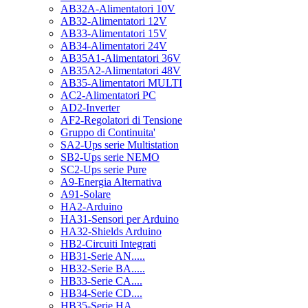
AB32A-Alimentatori 10V
AB32-Alimentatori 12V
AB33-Alimentatori 15V
AB34-Alimentatori 24V
AB35A1-Alimentatori 36V
AB35A2-Alimentatori 48V
AB35-Alimentatori MULTI
AC2-Alimentatori PC
AD2-Inverter
AF2-Regolatori di Tensione
Gruppo di Continuita'
SA2-Ups serie Multistation
SB2-Ups serie NEMO
SC2-Ups serie Pure
A9-Energia Alternativa
A91-Solare
HA2-Arduino
HA31-Sensori per Arduino
HA32-Shields Arduino
HB2-Circuiti Integrati
HB31-Serie AN.....
HB32-Serie BA.....
HB33-Serie CA....
HB34-Serie CD....
HB35-Serie HA.....