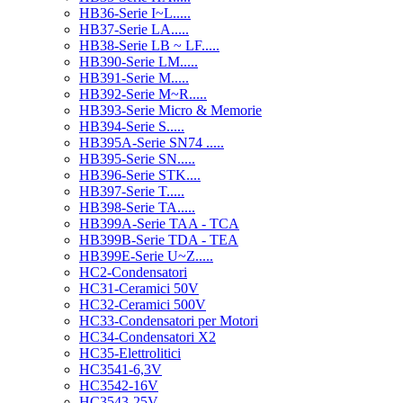
HB36-Serie I~L.....
HB37-Serie LA.....
HB38-Serie LB ~ LF.....
HB390-Serie LM.....
HB391-Serie M.....
HB392-Serie M~R.....
HB393-Serie Micro & Memorie
HB394-Serie S.....
HB395A-Serie SN74 .....
HB395-Serie SN.....
HB396-Serie STK....
HB397-Serie T.....
HB398-Serie TA.....
HB399A-Serie TAA - TCA
HB399B-Serie TDA - TEA
HB399E-Serie U~Z.....
HC2-Condensatori
HC31-Ceramici 50V
HC32-Ceramici 500V
HC33-Condensatori per Motori
HC34-Condensatori X2
HC35-Elettrolitici
HC3541-6,3V
HC3542-16V
HC3543-25V