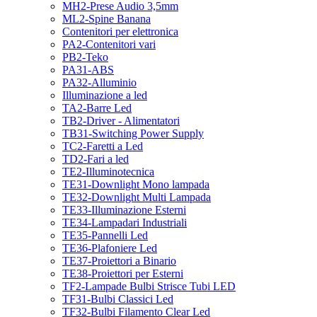
MH2-Prese Audio 3,5mm
ML2-Spine Banana
Contenitori per elettronica
PA2-Contenitori vari
PB2-Teko
PA31-ABS
PA32-Alluminio
Illuminazione a led
TA2-Barre Led
TB2-Driver - Alimentatori
TB31-Switching Power Supply
TC2-Faretti a Led
TD2-Fari a led
TE2-Illuminotecnica
TE31-Downlight Mono lampada
TE32-Downlight Multi Lampada
TE33-Illuminazione Esterni
TE34-Lampadari Industriali
TE35-Pannelli Led
TE36-Plafoniere Led
TE37-Proiettori a Binario
TE38-Proiettori per Esterni
TF2-Lampade Bulbi Strisce Tubi LED
TF31-Bulbi Classici Led
TF32-Bulbi Filamento Clear Led