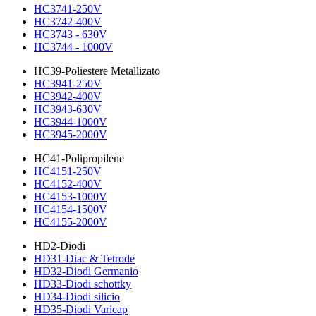
HC3741-250V
HC3742-400V
HC3743 - 630V
HC3744 - 1000V
HC39-Poliestere Metallizato
HC3941-250V
HC3942-400V
HC3943-630V
HC3944-1000V
HC3945-2000V
HC41-Polipropilene
HC4151-250V
HC4152-400V
HC4153-1000V
HC4154-1500V
HC4155-2000V
HD2-Diodi
HD31-Diac & Tetrode
HD32-Diodi Germanio
HD33-Diodi schottky
HD34-Diodi silicio
HD35-Diodi Varicap