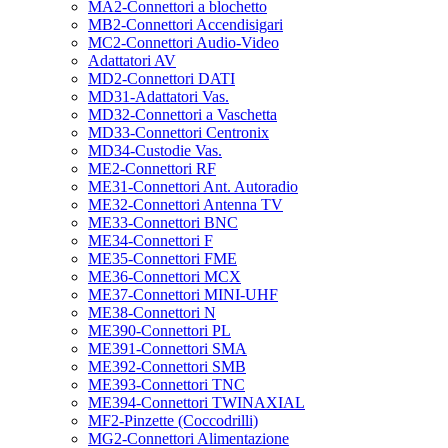
MA2-Connettori a blochetto
MB2-Connettori Accendisigari
MC2-Connettori Audio-Video
Adattatori AV
MD2-Connettori DATI
MD31-Adattatori Vas.
MD32-Connettori a Vaschetta
MD33-Connettori Centronix
MD34-Custodie Vas.
ME2-Connettori RF
ME31-Connettori Ant. Autoradio
ME32-Connettori Antenna TV
ME33-Connettori BNC
ME34-Connettori F
ME35-Connettori FME
ME36-Connettori MCX
ME37-Connettori MINI-UHF
ME38-Connettori N
ME390-Connettori PL
ME391-Connettori SMA
ME392-Connettori SMB
ME393-Connettori TNC
ME394-Connettori TWINAXIAL
MF2-Pinzette (Coccodrilli)
MG2-Connettori Alimentazione