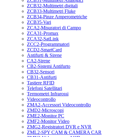
ZCB31-Multimetri Analogici
ZCB32-Multimetri digitali
ZCB33-Multimetri Fluke
ZCB34-Pinze Amperometriche
ZCB35-Vari
ZCA2-Misuratori di Campo
ZCA31-Promax
ZCA32-SatLink
ZCC2-Programmatori
ZCD2-SmartCard
Antifurti & Sirene
CA2-Sirene
CB2-Sistemi Antifurto
CB32-Sensori
CB31-Antifurti
Tastiere RFID
Telefoni Satellitari
Termometri Infrarossi
Videocontrollo
ZMA2-Accessori Videocontrollo
ZMD2-Microscopi
ZME2-Monitor PC
ZMF2-Monitor Video
ZMG2-Registratori DVR e NVR
ZML2-SPY CAM & CAMERA CAR