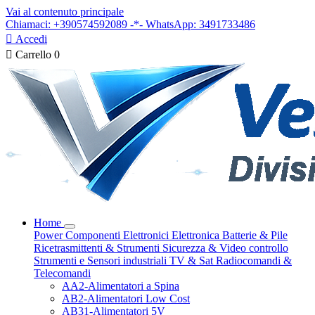
Vai al contenuto principale
Chiamaci: +390574592089 -*- WhatsApp: 3491733486

Accedi

Carrello
0
Home
Power
Componenti Elettronici
Elettronica
Batterie & Pile
Ricetrasmittenti & Strumenti
Sicurezza & Video controllo
Strumenti e Sensori industriali
TV & Sat
Radiocomandi &
Telecomandi
AA2-Alimentatori a Spina
AB2-Alimentatori Low Cost
AB31-Alimentatori 5V