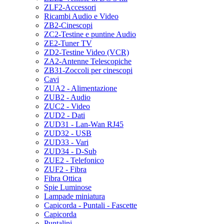
ZLF2-Accessori
Ricambi Audio e Video
ZB2-Cinescopi
ZC2-Testine e puntine Audio
ZE2-Tuner TV
ZD2-Testine Video (VCR)
ZA2-Antenne Telescopiche
ZB31-Zoccoli per cinescopi
Cavi
ZUA2 - Alimentazione
ZUB2 - Audio
ZUC2 - Video
ZUD2 - Dati
ZUD31 - Lan-Wan RJ45
ZUD32 - USB
ZUD33 - Vari
ZUD34 - D-Sub
ZUE2 - Telefonico
ZUF2 - Fibra
Fibra Ottica
Spie Luminose
Lampade miniatura
Capicorda - Puntali - Fascette
Capicorda
Puntalini