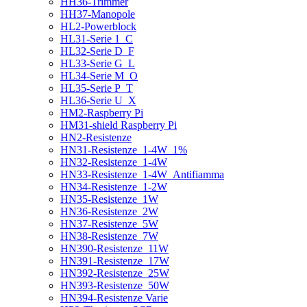
HH36-Trimmer
HH37-Manopole
HL2-Powerblock
HL31-Serie 1_C
HL32-Serie D_F
HL33-Serie G_L
HL34-Serie M_O
HL35-Serie P_T
HL36-Serie U_X
HM2-Raspberry Pi
HM31-shield Raspberry Pi
HN2-Resistenze
HN31-Resistenze_1-4W_1%
HN32-Resistenze_1-4W
HN33-Resistenze_1-4W_Antifiamma
HN34-Resistenze_1-2W
HN35-Resistenze_1W
HN36-Resistenze_2W
HN37-Resistenze_5W
HN38-Resistenze_7W
HN390-Resistenze_11W
HN391-Resistenze_17W
HN392-Resistenze_25W
HN393-Resistenze_50W
HN394-Resistenze Varie