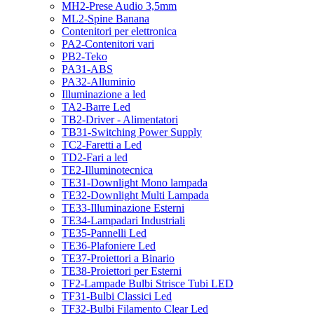
MH2-Prese Audio 3,5mm
ML2-Spine Banana
Contenitori per elettronica
PA2-Contenitori vari
PB2-Teko
PA31-ABS
PA32-Alluminio
Illuminazione a led
TA2-Barre Led
TB2-Driver - Alimentatori
TB31-Switching Power Supply
TC2-Faretti a Led
TD2-Fari a led
TE2-Illuminotecnica
TE31-Downlight Mono lampada
TE32-Downlight Multi Lampada
TE33-Illuminazione Esterni
TE34-Lampadari Industriali
TE35-Pannelli Led
TE36-Plafoniere Led
TE37-Proiettori a Binario
TE38-Proiettori per Esterni
TF2-Lampade Bulbi Strisce Tubi LED
TF31-Bulbi Classici Led
TF32-Bulbi Filamento Clear Led