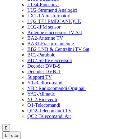
LT34-Finecorsa
LU2-Strumenti Analogici
LX2-TA trasformatori
LQ2-TELEMECANIQUE
LO2-IFM sensor
Antenne e accessori TV-Sat
BA2-Antenne TV
BA31-Fracarro antenne
BB2-LNB & Centralini TV Sat
BC2-Parabole
BD2-Staffe e accessori
Decoder DVB-S
Decoder DVB-T
Supporti TV
Y1-Radiocomandi
YB2-Radiocomandi Originali
YA2-Allmatic
YC2-Riceventi
Q1-Telecomandi
QD2-Telecomandi TV
QC2-Telecomandi Air


Tutto