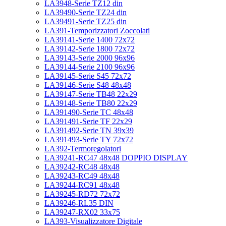
LA3948-Serie TZ12 din
LA39490-Serie TZ24 din
LA39491-Serie TZ25 din
LA391-Temporizzatori Zoccolati
LA39141-Serie 1400 72x72
LA39142-Serie 1800 72x72
LA39143-Serie 2000 96x96
LA39144-Serie 2100 96x96
LA39145-Serie S45 72x72
LA39146-Serie S48 48x48
LA39147-Serie TB48 22x29
LA39148-Serie TB80 22x29
LA391490-Serie TC 48x48
LA391491-Serie TF 22x29
LA391492-Serie TN 39x39
LA391493-Serie TY 72x72
LA392-Termoregolatori
LA39241-RC47 48x48 DOPPIO DISPLAY
LA39242-RC48 48x48
LA39243-RC49 48x48
LA39244-RC91 48x48
LA39245-RD72 72x72
LA39246-RL35 DIN
LA39247-RX02 33x75
LA393-Visualizzatore Digitale