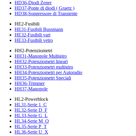
HD36-Diodi Zener
HD37-Ponte di diodi ( Graetz )
HD38-Soppressore di Transiente
HE2-Fusibili
HE31-Fusibili Bussmann
HE32-Fusibili vari
HE33-Fusibili vetro
HH2-Potenziometri
HH31-Manopole Multigiro
HH32-Potenziometri lineari
HH33-Potenziometri multigiro
HH34-Potenziometri per Autoradio
HH35-Potenziometri Speciali
HH36-Trimmer
HH37-Manopole
HL2-Powerblock
HL31-Serie 1_C
HL32-Serie D_F
HL33-Serie G_L
HL34-Serie M_O
HL35-Serie P_T
HL36-Serie U_X