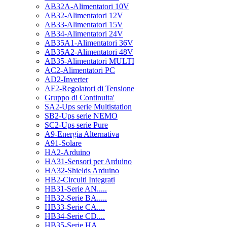
AB32A-Alimentatori 10V
AB32-Alimentatori 12V
AB33-Alimentatori 15V
AB34-Alimentatori 24V
AB35A1-Alimentatori 36V
AB35A2-Alimentatori 48V
AB35-Alimentatori MULTI
AC2-Alimentatori PC
AD2-Inverter
AF2-Regolatori di Tensione
Gruppo di Continuita'
SA2-Ups serie Multistation
SB2-Ups serie NEMO
SC2-Ups serie Pure
A9-Energia Alternativa
A91-Solare
HA2-Arduino
HA31-Sensori per Arduino
HA32-Shields Arduino
HB2-Circuiti Integrati
HB31-Serie AN.....
HB32-Serie BA.....
HB33-Serie CA....
HB34-Serie CD....
HB35-Serie HA.....