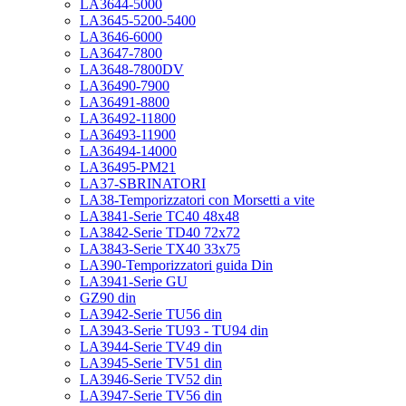
LA3644-5000
LA3645-5200-5400
LA3646-6000
LA3647-7800
LA3648-7800DV
LA36490-7900
LA36491-8800
LA36492-11800
LA36493-11900
LA36494-14000
LA36495-PM21
LA37-SBRINATORI
LA38-Temporizzatori con Morsetti a vite
LA3841-Serie TC40 48x48
LA3842-Serie TD40 72x72
LA3843-Serie TX40 33x75
LA390-Temporizzatori guida Din
LA3941-Serie GU
GZ90 din
LA3942-Serie TU56 din
LA3943-Serie TU93 - TU94 din
LA3944-Serie TV49 din
LA3945-Serie TV51 din
LA3946-Serie TV52 din
LA3947-Serie TV56 din