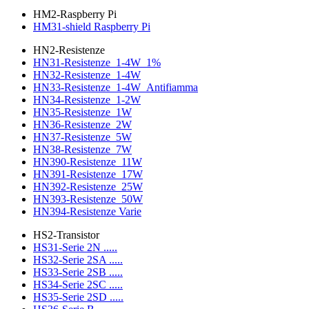
HM2-Raspberry Pi
HM31-shield Raspberry Pi
HN2-Resistenze
HN31-Resistenze_1-4W_1%
HN32-Resistenze_1-4W
HN33-Resistenze_1-4W_Antifiamma
HN34-Resistenze_1-2W
HN35-Resistenze_1W
HN36-Resistenze_2W
HN37-Resistenze_5W
HN38-Resistenze_7W
HN390-Resistenze_11W
HN391-Resistenze_17W
HN392-Resistenze_25W
HN393-Resistenze_50W
HN394-Resistenze Varie
HS2-Transistor
HS31-Serie 2N .....
HS32-Serie 2SA .....
HS33-Serie 2SB .....
HS34-Serie 2SC .....
HS35-Serie 2SD .....