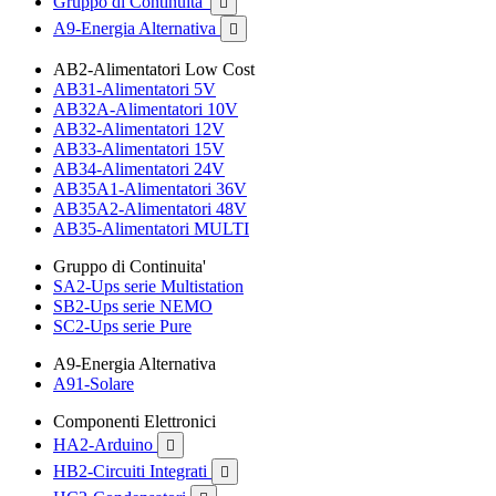
Gruppo di Continuita'

A9-Energia Alternativa

AB2-Alimentatori Low Cost
AB31-Alimentatori 5V
AB32A-Alimentatori 10V
AB32-Alimentatori 12V
AB33-Alimentatori 15V
AB34-Alimentatori 24V
AB35A1-Alimentatori 36V
AB35A2-Alimentatori 48V
AB35-Alimentatori MULTI
Gruppo di Continuita'
SA2-Ups serie Multistation
SB2-Ups serie NEMO
SC2-Ups serie Pure
A9-Energia Alternativa
A91-Solare
Componenti Elettronici
HA2-Arduino

HB2-Circuiti Integrati
