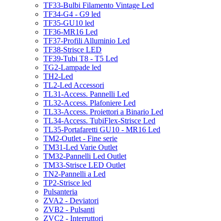
TF33-Bulbi Filamento Vintage Led
TF34-G4 - G9 led
TF35-GU10 led
TF36-MR16 Led
TF37-Profili Alluminio Led
TF38-Strisce LED
TF39-Tubi T8 - T5 Led
TG2-Lampade led
TH2-Led
TL2-Led Accessori
TL31-Access. Pannelli Led
TL32-Access. Plafoniere Led
TL33-Access. Proiettori a Binario Led
TL34-Access. TubiFlex-Strisce Led
TL35-Portafaretti GU10 - MR16 Led
TM2-Outlet - Fine serie
TM31-Led Varie Outlet
TM32-Pannelli Led Outlet
TM33-Strisce LED Outlet
TN2-Pannelli a Led
TP2-Strisce led
Pulsanteria
ZVA2 - Deviatori
ZVB2 - Pulsanti
ZVC2 - Interruttori