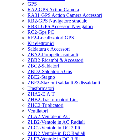
GPS
RA2-GPS Action Camera
RA31-GPS Action Camera Accessori
RB2-GPS Navigatore stradale
RB31-GPS Accessori Navigatori
RC2-Gps PC
RF2-Localizzatori GPS
Kit elettronici
Saldatura e Accessori
ZBA2-Pompette aspiranti
ZBB2-Ricambi & Accessori
ZBC2-Saldatori
ZBD2-Saldatori a Gas
ZBE2-Stagno
ZBF2-Stazioni saldanti & dissaldanti
Trasformatori
ZHA2-E.A.T.
ZHB2-Trasformatori Lin.
ZHC2-Triplicatori
Ventilatori
ZLA2-Ventole in AC
ZLB2-Ventole in AC Radiali
ZLC2-Ventole in DC 2 fili
ZLD2-Ventole in DC Radiali
ZLE2-Ventole in DC 3 fili