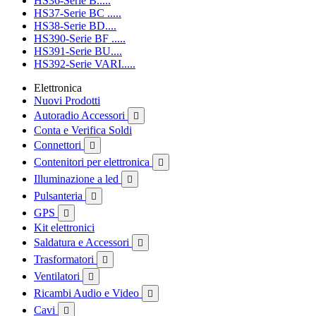
HS36-Serie B.....
HS37-Serie BC .....
HS38-Serie BD....
HS390-Serie BF .....
HS391-Serie BU....
HS392-Serie VARI.....
Elettronica
Nuovi Prodotti
Autoradio Accessori

Conta e Verifica Soldi
Connettori

Contenitori per elettronica

Illuminazione a led

Pulsanteria

GPS

Kit elettronici
Saldatura e Accessori

Trasformatori

Ventilatori

Ricambi Audio e Video

Cavi
