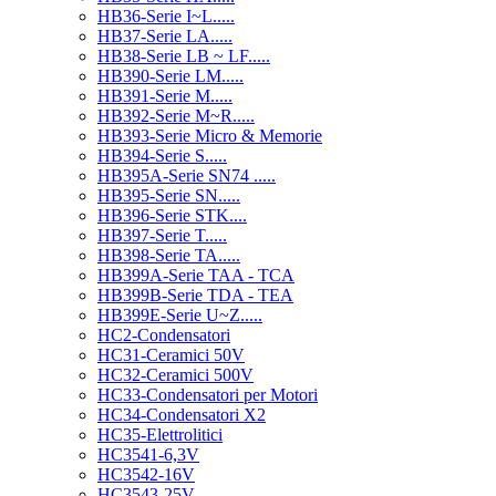
HB36-Serie I~L.....
HB37-Serie LA.....
HB38-Serie LB ~ LF.....
HB390-Serie LM.....
HB391-Serie M.....
HB392-Serie M~R.....
HB393-Serie Micro & Memorie
HB394-Serie S.....
HB395A-Serie SN74 .....
HB395-Serie SN.....
HB396-Serie STK....
HB397-Serie T.....
HB398-Serie TA.....
HB399A-Serie TAA - TCA
HB399B-Serie TDA - TEA
HB399E-Serie U~Z.....
HC2-Condensatori
HC31-Ceramici 50V
HC32-Ceramici 500V
HC33-Condensatori per Motori
HC34-Condensatori X2
HC35-Elettrolitici
HC3541-6,3V
HC3542-16V
HC3543-25V