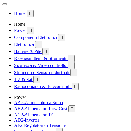
Home

Home
Power

Componenti Elettronici

Elettronica

Batterie & Pile

Ricetrasmittenti & Strumenti

Sicurezza & Video controllo

Strumenti e Sensori industriali

TV & Sat

Radiocomandi & Telecomandi

Power
AA2-Alimentatori a Spina
AB2-Alimentatori Low Cost

AC2-Alimentatori PC
AD2-Inverter
AF2-Regolatori di Tensione