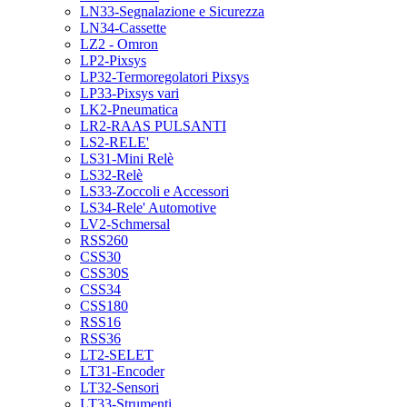
LN33-Segnalazione e Sicurezza
LN34-Cassette
LZ2 - Omron
LP2-Pixsys
LP32-Termoregolatori Pixsys
LP33-Pixsys vari
LK2-Pneumatica
LR2-RAAS PULSANTI
LS2-RELE'
LS31-Mini Relè
LS32-Relè
LS33-Zoccoli e Accessori
LS34-Rele' Automotive
LV2-Schmersal
RSS260
CSS30
CSS30S
CSS34
CSS180
RSS16
RSS36
LT2-SELET
LT31-Encoder
LT32-Sensori
LT33-Strumenti