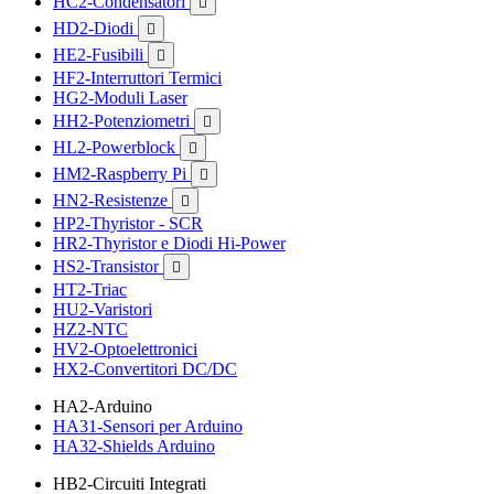
HC2-Condensatori

HD2-Diodi

HE2-Fusibili

HF2-Interruttori Termici
HG2-Moduli Laser
HH2-Potenziometri

HL2-Powerblock

HM2-Raspberry Pi

HN2-Resistenze

HP2-Thyristor - SCR
HR2-Thyristor e Diodi Hi-Power
HS2-Transistor

HT2-Triac
HU2-Varistori
HZ2-NTC
HV2-Optoelettronici
HX2-Convertitori DC/DC
HA2-Arduino
HA31-Sensori per Arduino
HA32-Shields Arduino
HB2-Circuiti Integrati