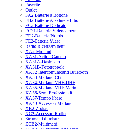
Fascette
Outlet
FA2-Batterie a Bottone
FB2-Batterie Alkaline e Litio
FC2-Batterie Dedicate
FC31-Batterie Videocamere
FD2-Batterie Piombo
FE2-Batterie Yuasa
Radio Ricetrasmittenti
XA2-Midland
XA31-Action Camera
XA31A-DashCam
XA31B-Fototrappola
XA32-Intercomunicanti Bluetooth
XA33-Midland CB
XA34-Midland VHF-UHF
XA35-Midland VHF Marini
XA36-Semi Professionali
XA37-Tempo libero
XA40-Accessori Midland
XB2-Zodiac
XC2-Accessori Radio
Strumenti di misura
ZCB2-Multimetri