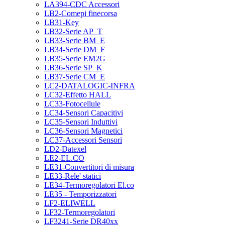
LA394-CDC Accessori
LB2-Comepi finecorsa
LB31-Key
LB32-Serie AP_T
LB33-Serie BM_E
LB34-Serie DM_F
LB35-Serie EM2G
LB36-Serie SP_K
LB37-Serie CM_E
LC2-DATALOGIC-INFRA
LC32-Effetto HALL
LC33-Fotocellule
LC34-Sensori Capacitivi
LC35-Sensori Induttivi
LC36-Sensori Magnetici
LC37-Accessori Sensori
LD2-Datexel
LE2-EL.CO
LE31-Convertitori di misura
LE33-Rele' statici
LE34-Termoregolatori El.co
LE35 - Temporizzatori
LF2-ELIWELL
LF32-Termoregolatori
LF3241-Serie DR40xx