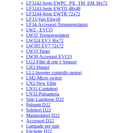
LF3242-Serie EWPC_PX_TM_EM 38x72
LF3243-Serie EWTQ 48x48
LF3244-Serie EWTR 72x72
LF33-Vari Eliwell
LF34-Accessori Termoregolatori
LW2 - EVCO
LW32 Termoregolatori
LW324 EV3 36x72
LW395 EV7 72x72
LW33 Timer
LW39 Accessori EVCO
LG2-Filtri di rete e Sensori
LH2-Hiquel
LL2-Inverter controllo motori
LM2-Micro switch
LN2-New Elfin
LN31-Contattori
LN32-Pulsanteria
Spie Luminose D22
Pulsanti D22
Selettori D22
Manipolatori D22
Accessori D22
Lampade per spie
Etichette D22