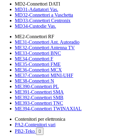
MD2-Connettori DATI
MD31-Adattatori Vas.
MD32-Connettori a Vaschetta
MD33-Connettori Centronix
MD34-Custodie Vas.
ME2-Connettori RF
ME31-Connettori Ant. Autoradio
ME32-Connettori Antenna TV
ME33-Connettori BNC
ME34-Connettori F
ME35-Connettori FME
ME36-Connettori MCX
ME37-Connettori MINI-UHF
ME38-Connettori N
ME390-Connettori PL
ME391-Connettori SMA
ME392-Connettori SMB
ME393-Connettori TNC
ME394-Connettori TWINAXIAL
Contenitori per elettronica
PA2-Contenitori vari
PB2-Teko
