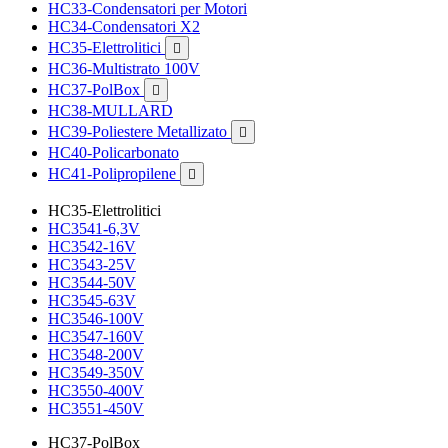
HC33-Condensatori per Motori
HC34-Condensatori X2
HC35-Elettrolitici

HC36-Multistrato 100V
HC37-PolBox

HC38-MULLARD
HC39-Poliestere Metallizato

HC40-Policarbonato
HC41-Polipropilene

HC35-Elettrolitici
HC3541-6,3V
HC3542-16V
HC3543-25V
HC3544-50V
HC3545-63V
HC3546-100V
HC3547-160V
HC3548-200V
HC3549-350V
HC3550-400V
HC3551-450V
HC37-PolBox