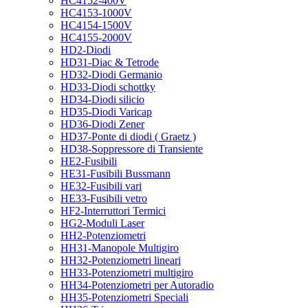
HC4152-400V
HC4153-1000V
HC4154-1500V
HC4155-2000V
HD2-Diodi
HD31-Diac & Tetrode
HD32-Diodi Germanio
HD33-Diodi schottky
HD34-Diodi silicio
HD35-Diodi Varicap
HD36-Diodi Zener
HD37-Ponte di diodi ( Graetz )
HD38-Soppressore di Transiente
HE2-Fusibili
HE31-Fusibili Bussmann
HE32-Fusibili vari
HE33-Fusibili vetro
HF2-Interruttori Termici
HG2-Moduli Laser
HH2-Potenziometri
HH31-Manopole Multigiro
HH32-Potenziometri lineari
HH33-Potenziometri multigiro
HH34-Potenziometri per Autoradio
HH35-Potenziometri Speciali