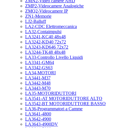
ZMN2-Video camere AHD
ZMP2-Videocamere Analogiche
ZMQ2-Videocamere IP
ZN1-Memorie
LJ2-Balluff
LA2-CDC Elettromeccanica
LA32-Contaimpulsi
LA3241-KC40 48x48
LA3242-KD40 72x72
LA3243-KD646 72x72
LA3244-TK48 48x48
LA33-Controllo Livello Liquidi
LA3341-GM64
LA3342-GS63
LA34-MOTORI
LA3441-M37
LA3442-M48
LA3443-M70
LA35-MOTORIDUTTORI
LA3541-AT MOTORIDUTTORE ALTO
LA3542-BT MOTORIDUTTORE BASSO
LA36-Programmatori a Camme
LA3641-4800
LA3642-4900
LA3643-4900DV