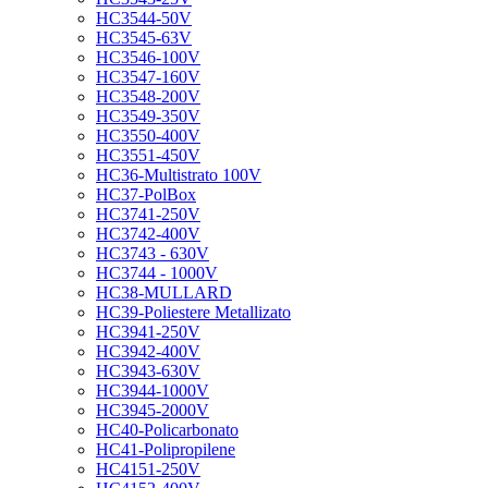
HC3544-50V
HC3545-63V
HC3546-100V
HC3547-160V
HC3548-200V
HC3549-350V
HC3550-400V
HC3551-450V
HC36-Multistrato 100V
HC37-PolBox
HC3741-250V
HC3742-400V
HC3743 - 630V
HC3744 - 1000V
HC38-MULLARD
HC39-Poliestere Metallizato
HC3941-250V
HC3942-400V
HC3943-630V
HC3944-1000V
HC3945-2000V
HC40-Policarbonato
HC41-Polipropilene
HC4151-250V