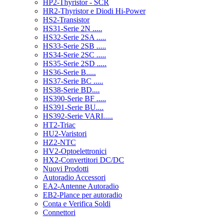
HP2-Thyristor - SCR
HR2-Thyristor e Diodi Hi-Power
HS2-Transistor
HS31-Serie 2N .....
HS32-Serie 2SA .....
HS33-Serie 2SB .....
HS34-Serie 2SC .....
HS35-Serie 2SD .....
HS36-Serie B.....
HS37-Serie BC .....
HS38-Serie BD....
HS390-Serie BF .....
HS391-Serie BU....
HS392-Serie VARI.....
HT2-Triac
HU2-Varistori
HZ2-NTC
HV2-Optoelettronici
HX2-Convertitori DC/DC
Nuovi Prodotti
Autoradio Accessori
EA2-Antenne Autoradio
EB2-Plance per autoradio
Conta e Verifica Soldi
Connettori