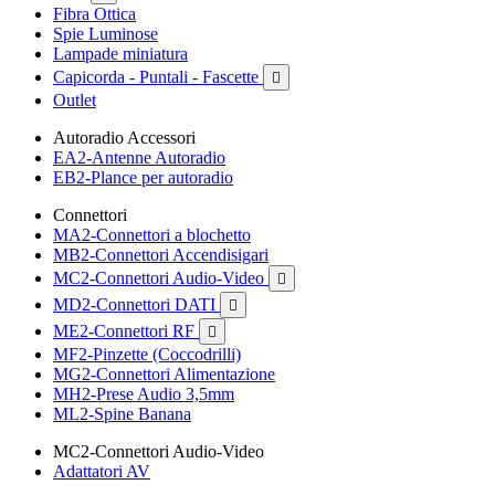
Fibra Ottica
Spie Luminose
Lampade miniatura
Capicorda - Puntali - Fascette

Outlet
Autoradio Accessori
EA2-Antenne Autoradio
EB2-Plance per autoradio
Connettori
MA2-Connettori a blochetto
MB2-Connettori Accendisigari
MC2-Connettori Audio-Video

MD2-Connettori DATI

ME2-Connettori RF

MF2-Pinzette (Coccodrilli)
MG2-Connettori Alimentazione
MH2-Prese Audio 3,5mm
ML2-Spine Banana
MC2-Connettori Audio-Video
Adattatori AV