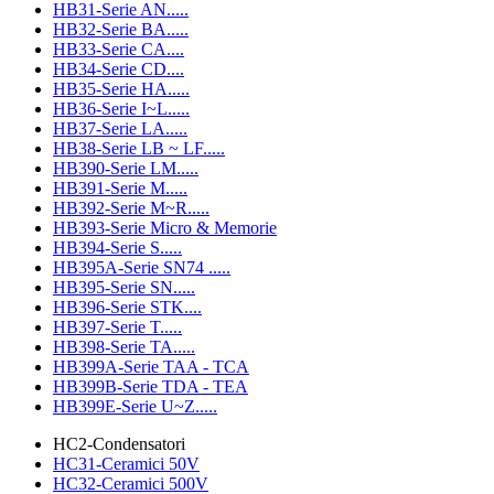
HB31-Serie AN.....
HB32-Serie BA.....
HB33-Serie CA....
HB34-Serie CD....
HB35-Serie HA.....
HB36-Serie I~L.....
HB37-Serie LA.....
HB38-Serie LB ~ LF.....
HB390-Serie LM.....
HB391-Serie M.....
HB392-Serie M~R.....
HB393-Serie Micro & Memorie
HB394-Serie S.....
HB395A-Serie SN74 .....
HB395-Serie SN.....
HB396-Serie STK....
HB397-Serie T.....
HB398-Serie TA.....
HB399A-Serie TAA - TCA
HB399B-Serie TDA - TEA
HB399E-Serie U~Z.....
HC2-Condensatori
HC31-Ceramici 50V
HC32-Ceramici 500V