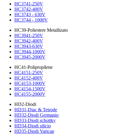
HC3741-250V
HC3742-400V
HC3743 - 630V
HC3744 - 1000V
HC39-Poliestere Metallizato
HC3941-250V
HC3942-400V
HC3943-630V
HC3944-1000V
HC3945-2000V
HC41-Polipropilene
HC4151-250V
HC4152-400V
HC4153-1000V
HC4154-1500V
HC4155-2000V
HD2-Diodi
HD31-Diac & Tetrode
HD32-Diodi Germanio
HD33-Diodi schottky
HD34-Diodi silicio
HD35-Diodi Varicap