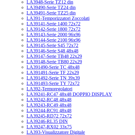
LA3948-Serie TZ12 din
LA39490-Serie TZ24 din
LA39491-Serie TZ25 din
LA391-Temporizzatori Zoccolati
LA39141-Serie 1400 72x72
LA39142-Serie 1800 72x72
LA39143-Serie 2000 96x96
LA39144-Serie 2100 96x96
LA39145-Serie S45 72x72
LA39146-Serie S48 48x48
LA39147-Serie TB48 22x29
LA39148-Serie TB80 22x29
LA391490-Serie TC 48x48
LA391491-Serie TF 22x29
LA391492-Serie TN 39x39
LA391493-Serie TY 72x72
LA392-Termoregolatori
LA39241-RC47 48x48 DOPPIO DISPLAY
LA39242-RC48 48x48
LA39243-RC49 48x48
LA39244-RC91 48x48
LA39245-RD72 72x72
LA39246-RL35 DIN
LA39247-RX02 33x75
LA393-Visualizzatore Digitale