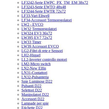
LF3242-Serie EWPC_PX_TM_EM 38x72
LF3243-Serie EWTQ 48x48
LF3244-Serie EWTR 72x72
LF33-Vari Eliwell
LF34-Accessori Termoregolatori
LW2 - EVCO
LW32 Termoregolatori
LW324 EV3 36x72
LW395 EV7 72x72
LW33 Timer
LW39 Accessori EVCO
LG2-Filtri di rete e Sensori
LH2-Hiquel
LL2-Inverter controllo motori
LM2-Micro switch
LN2-New Elfin
LN31-Contattori
LN32-Pulsanteria
Spie Luminose D22
Pulsanti D22
Selettori D22
Manipolatori D22
Accessori D22
Lampade per spie
Etichette D22