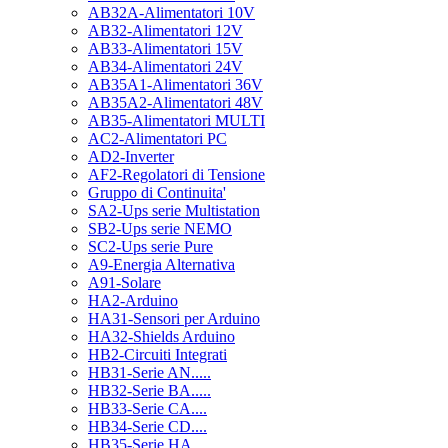
AB32A-Alimentatori 10V
AB32-Alimentatori 12V
AB33-Alimentatori 15V
AB34-Alimentatori 24V
AB35A1-Alimentatori 36V
AB35A2-Alimentatori 48V
AB35-Alimentatori MULTI
AC2-Alimentatori PC
AD2-Inverter
AF2-Regolatori di Tensione
Gruppo di Continuita'
SA2-Ups serie Multistation
SB2-Ups serie NEMO
SC2-Ups serie Pure
A9-Energia Alternativa
A91-Solare
HA2-Arduino
HA31-Sensori per Arduino
HA32-Shields Arduino
HB2-Circuiti Integrati
HB31-Serie AN.....
HB32-Serie BA.....
HB33-Serie CA....
HB34-Serie CD....
HB35-Serie HA.....