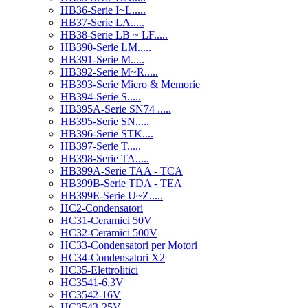
HB36-Serie I~L.....
HB37-Serie LA.....
HB38-Serie LB ~ LF.....
HB390-Serie LM.....
HB391-Serie M.....
HB392-Serie M~R.....
HB393-Serie Micro & Memorie
HB394-Serie S.....
HB395A-Serie SN74 .....
HB395-Serie SN.....
HB396-Serie STK....
HB397-Serie T.....
HB398-Serie TA.....
HB399A-Serie TAA - TCA
HB399B-Serie TDA - TEA
HB399E-Serie U~Z.....
HC2-Condensatori
HC31-Ceramici 50V
HC32-Ceramici 500V
HC33-Condensatori per Motori
HC34-Condensatori X2
HC35-Elettrolitici
HC3541-6,3V
HC3542-16V
HC3543-25V