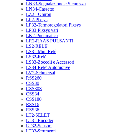
LN33-Segnalazione e Sicurezza
LN34-Cassette
LZ2 - Omron
LP2-Pixsys
LP32-Termoregolatori Pixsys
LP33-Pixsys vari
LK2-Pneumatica
LR2-RAAS PULSANTI
LS2-RELE'
LS31-Mini Relè
LS32-Relè
LS33-Zoccoli e Accessori
LS34-Rele' Automotive
LV2-Schmersal
RSS260
CSS30
CSS30S
CSS34
CSS180
RSS16
RSS36
LT2-SELET
LT31-Encoder
LT32-Sensori
LT33-Strumenti