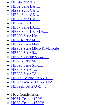
HB31-Serie AN.....
HB32-Serie BA.....
HB33-Serie CA....
HB34-Serie CD....
HB35-Serie HA.....
HB36-Serie I~L.....
HB37-Serie LA.....
HB38-Serie LB ~ LF.....
HB390-Serie LM.....
HB391-Serie M.....
HB392-Serie M~R.....
HB393-Serie Micro & Memorie
HB394-Serie S.....
HB395A-Serie SN74 .....
HB395-Serie SN.....
HB396-Serie STK....
HB397-Serie T.....
HB398-Serie TA.....
HB399A-Serie TAA - TCA
HB399B-Serie TDA - TEA
HB399E-Serie U~Z.....
HC2-Condensatori
HC31-Ceramici 50V
HC32-Ceramici 500V