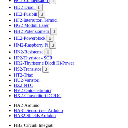
HC2-Condensatori

HD2-Diodi

HE2-Fusibili

HF2-Interruttori Termici
HG2-Moduli Laser
HH2-Potenziometri

HL2-Powerblock

HM2-Raspberry Pi

HN2-Resistenze

HP2-Thyristor - SCR
HR2-Thyristor e Diodi Hi-Power
HS2-Transistor

HT2-Triac
HU2-Varistori
HZ2-NTC
HV2-Optoelettronici
HX2-Convertitori DC/DC
HA2-Arduino
HA31-Sensori per Arduino
HA32-Shields Arduino
HB2-Circuiti Integrati