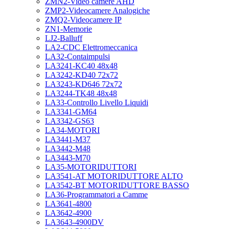
ZMN2-Video camere AHD
ZMP2-Videocamere Analogiche
ZMQ2-Videocamere IP
ZN1-Memorie
LJ2-Balluff
LA2-CDC Elettromeccanica
LA32-Contaimpulsi
LA3241-KC40 48x48
LA3242-KD40 72x72
LA3243-KD646 72x72
LA3244-TK48 48x48
LA33-Controllo Livello Liquidi
LA3341-GM64
LA3342-GS63
LA34-MOTORI
LA3441-M37
LA3442-M48
LA3443-M70
LA35-MOTORIDUTTORI
LA3541-AT MOTORIDUTTORE ALTO
LA3542-BT MOTORIDUTTORE BASSO
LA36-Programmatori a Camme
LA3641-4800
LA3642-4900
LA3643-4900DV