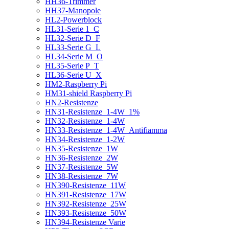
HH36-Trimmer
HH37-Manopole
HL2-Powerblock
HL31-Serie 1_C
HL32-Serie D_F
HL33-Serie G_L
HL34-Serie M_O
HL35-Serie P_T
HL36-Serie U_X
HM2-Raspberry Pi
HM31-shield Raspberry Pi
HN2-Resistenze
HN31-Resistenze_1-4W_1%
HN32-Resistenze_1-4W
HN33-Resistenze_1-4W_Antifiamma
HN34-Resistenze_1-2W
HN35-Resistenze_1W
HN36-Resistenze_2W
HN37-Resistenze_5W
HN38-Resistenze_7W
HN390-Resistenze_11W
HN391-Resistenze_17W
HN392-Resistenze_25W
HN393-Resistenze_50W
HN394-Resistenze Varie