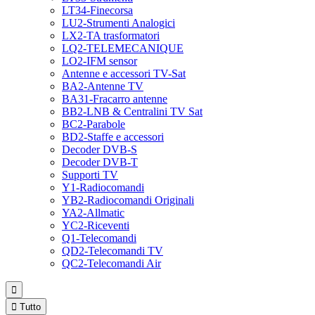
LT34-Finecorsa
LU2-Strumenti Analogici
LX2-TA trasformatori
LQ2-TELEMECANIQUE
LO2-IFM sensor
Antenne e accessori TV-Sat
BA2-Antenne TV
BA31-Fracarro antenne
BB2-LNB & Centralini TV Sat
BC2-Parabole
BD2-Staffe e accessori
Decoder DVB-S
Decoder DVB-T
Supporti TV
Y1-Radiocomandi
YB2-Radiocomandi Originali
YA2-Allmatic
YC2-Riceventi
Q1-Telecomandi
QD2-Telecomandi TV
QC2-Telecomandi Air


Tutto