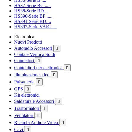
HS36-Serie B.....
HS37-Serie BC .....
HS38-Serie BD....
HS390-Serie BF .....
HS391-Serie BU....
HS392-Serie VARI.....
Elettronica
Nuovi Prodotti
Autoradio Accessori

Conta e Verifica Soldi
Connettori

Contenitori per elettronica

Illuminazione a led

Pulsanteria

GPS

Kit elettronici
Saldatura e Accessori

Trasformatori

Ventilatori

Ricambi Audio e Video

Cavi
