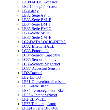
LA394-CDC Accessori
LB2-Comepi finecorsa
LB31-Key
LB32-Serie AP_T
LB33-Serie BM_E
LB34-Serie DM_F
LB35-Serie EM2G
LB36-Serie SP_K
LB37-Serie CM_E
LC2-DATALOGIC-INFRA
LC32-Effetto HALL
LC33-Fotocellule
LC34-Sensori Capacitivi
LC35-Sensori Induttivi
LC36-Sensori Magnetici
LC37-Accessori Sensori
LD2-Datexel
LE2-EL.CO
LE31-Convertitori di misura
LE33-Rele' statici
LE34-Termoregolatori El.co
LE35 - Temporizzatori
LF2-ELIWELL
LF32-Termoregolatori
LF3241-Serie DR40xx