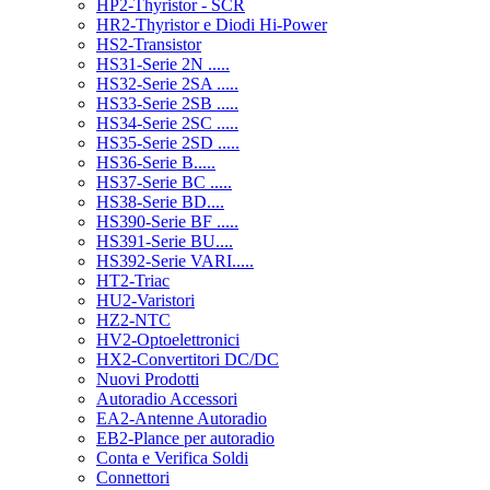
HP2-Thyristor - SCR
HR2-Thyristor e Diodi Hi-Power
HS2-Transistor
HS31-Serie 2N .....
HS32-Serie 2SA .....
HS33-Serie 2SB .....
HS34-Serie 2SC .....
HS35-Serie 2SD .....
HS36-Serie B.....
HS37-Serie BC .....
HS38-Serie BD....
HS390-Serie BF .....
HS391-Serie BU....
HS392-Serie VARI.....
HT2-Triac
HU2-Varistori
HZ2-NTC
HV2-Optoelettronici
HX2-Convertitori DC/DC
Nuovi Prodotti
Autoradio Accessori
EA2-Antenne Autoradio
EB2-Plance per autoradio
Conta e Verifica Soldi
Connettori