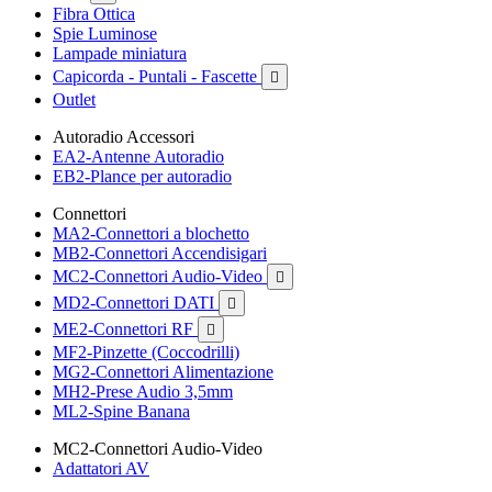
Fibra Ottica
Spie Luminose
Lampade miniatura
Capicorda - Puntali - Fascette

Outlet
Autoradio Accessori
EA2-Antenne Autoradio
EB2-Plance per autoradio
Connettori
MA2-Connettori a blochetto
MB2-Connettori Accendisigari
MC2-Connettori Audio-Video

MD2-Connettori DATI

ME2-Connettori RF

MF2-Pinzette (Coccodrilli)
MG2-Connettori Alimentazione
MH2-Prese Audio 3,5mm
ML2-Spine Banana
MC2-Connettori Audio-Video
Adattatori AV