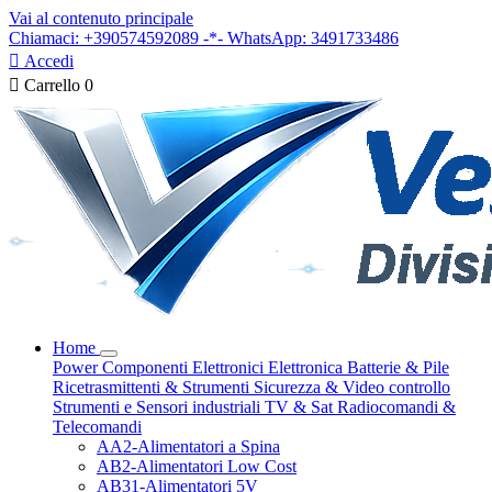
Vai al contenuto principale
Chiamaci: +390574592089 -*- WhatsApp: 3491733486

Accedi

Carrello
0
Home
Power
Componenti Elettronici
Elettronica
Batterie & Pile
Ricetrasmittenti & Strumenti
Sicurezza & Video controllo
Strumenti e Sensori industriali
TV & Sat
Radiocomandi &
Telecomandi
AA2-Alimentatori a Spina
AB2-Alimentatori Low Cost
AB31-Alimentatori 5V