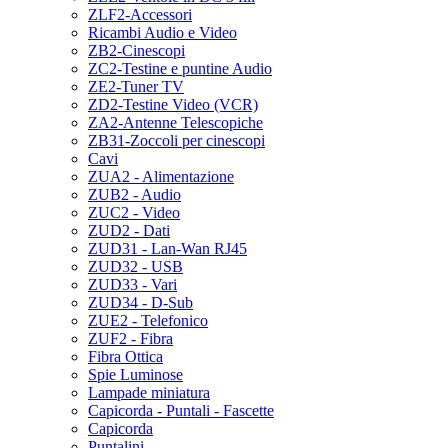
ZLF2-Accessori
Ricambi Audio e Video
ZB2-Cinescopi
ZC2-Testine e puntine Audio
ZE2-Tuner TV
ZD2-Testine Video (VCR)
ZA2-Antenne Telescopiche
ZB31-Zoccoli per cinescopi
Cavi
ZUA2 - Alimentazione
ZUB2 - Audio
ZUC2 - Video
ZUD2 - Dati
ZUD31 - Lan-Wan RJ45
ZUD32 - USB
ZUD33 - Vari
ZUD34 - D-Sub
ZUE2 - Telefonico
ZUF2 - Fibra
Fibra Ottica
Spie Luminose
Lampade miniatura
Capicorda - Puntali - Fascette
Capicorda
Puntalini