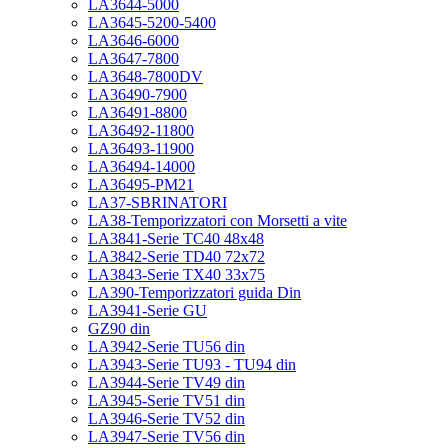
LA3644-5000
LA3645-5200-5400
LA3646-6000
LA3647-7800
LA3648-7800DV
LA36490-7900
LA36491-8800
LA36492-11800
LA36493-11900
LA36494-14000
LA36495-PM21
LA37-SBRINATORI
LA38-Temporizzatori con Morsetti a vite
LA3841-Serie TC40 48x48
LA3842-Serie TD40 72x72
LA3843-Serie TX40 33x75
LA390-Temporizzatori guida Din
LA3941-Serie GU
GZ90 din
LA3942-Serie TU56 din
LA3943-Serie TU93 - TU94 din
LA3944-Serie TV49 din
LA3945-Serie TV51 din
LA3946-Serie TV52 din
LA3947-Serie TV56 din