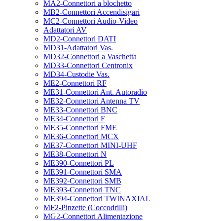
MA2-Connettori a blochetto
MB2-Connettori Accendisigari
MC2-Connettori Audio-Video
Adattatori AV
MD2-Connettori DATI
MD31-Adattatori Vas.
MD32-Connettori a Vaschetta
MD33-Connettori Centronix
MD34-Custodie Vas.
ME2-Connettori RF
ME31-Connettori Ant. Autoradio
ME32-Connettori Antenna TV
ME33-Connettori BNC
ME34-Connettori F
ME35-Connettori FME
ME36-Connettori MCX
ME37-Connettori MINI-UHF
ME38-Connettori N
ME390-Connettori PL
ME391-Connettori SMA
ME392-Connettori SMB
ME393-Connettori TNC
ME394-Connettori TWINAXIAL
MF2-Pinzette (Coccodrilli)
MG2-Connettori Alimentazione