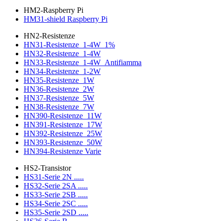
HM2-Raspberry Pi
HM31-shield Raspberry Pi
HN2-Resistenze
HN31-Resistenze_1-4W_1%
HN32-Resistenze_1-4W
HN33-Resistenze_1-4W_Antifiamma
HN34-Resistenze_1-2W
HN35-Resistenze_1W
HN36-Resistenze_2W
HN37-Resistenze_5W
HN38-Resistenze_7W
HN390-Resistenze_11W
HN391-Resistenze_17W
HN392-Resistenze_25W
HN393-Resistenze_50W
HN394-Resistenze Varie
HS2-Transistor
HS31-Serie 2N .....
HS32-Serie 2SA .....
HS33-Serie 2SB .....
HS34-Serie 2SC .....
HS35-Serie 2SD .....