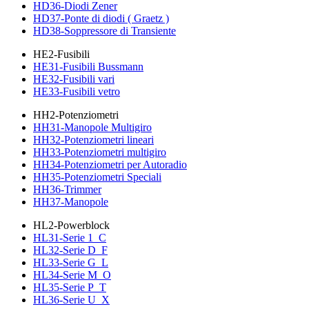
HD36-Diodi Zener
HD37-Ponte di diodi ( Graetz )
HD38-Soppressore di Transiente
HE2-Fusibili
HE31-Fusibili Bussmann
HE32-Fusibili vari
HE33-Fusibili vetro
HH2-Potenziometri
HH31-Manopole Multigiro
HH32-Potenziometri lineari
HH33-Potenziometri multigiro
HH34-Potenziometri per Autoradio
HH35-Potenziometri Speciali
HH36-Trimmer
HH37-Manopole
HL2-Powerblock
HL31-Serie 1_C
HL32-Serie D_F
HL33-Serie G_L
HL34-Serie M_O
HL35-Serie P_T
HL36-Serie U_X