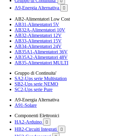
Gruppo di Continuita'

A9-Energia Alternativa

AB2-Alimentatori Low Cost
AB31-Alimentatori 5V
AB32A-Alimentatori 10V
AB32-Alimentatori 12V
AB33-Alimentatori 15V
AB34-Alimentatori 24V
AB35A1-Alimentatori 36V
AB35A2-Alimentatori 48V
AB35-Alimentatori MULTI
Gruppo di Continuita'
SA2-Ups serie Multistation
SB2-Ups serie NEMO
SC2-Ups serie Pure
A9-Energia Alternativa
A91-Solare
Componenti Elettronici
HA2-Arduino

HB2-Circuiti Integrati
