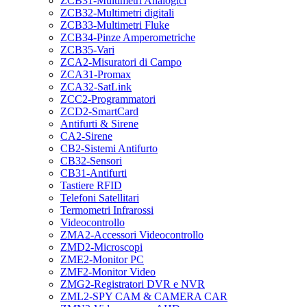
ZCB31-Multimetri Analogici
ZCB32-Multimetri digitali
ZCB33-Multimetri Fluke
ZCB34-Pinze Amperometriche
ZCB35-Vari
ZCA2-Misuratori di Campo
ZCA31-Promax
ZCA32-SatLink
ZCC2-Programmatori
ZCD2-SmartCard
Antifurti & Sirene
CA2-Sirene
CB2-Sistemi Antifurto
CB32-Sensori
CB31-Antifurti
Tastiere RFID
Telefoni Satellitari
Termometri Infrarossi
Videocontrollo
ZMA2-Accessori Videocontrollo
ZMD2-Microscopi
ZME2-Monitor PC
ZMF2-Monitor Video
ZMG2-Registratori DVR e NVR
ZML2-SPY CAM & CAMERA CAR