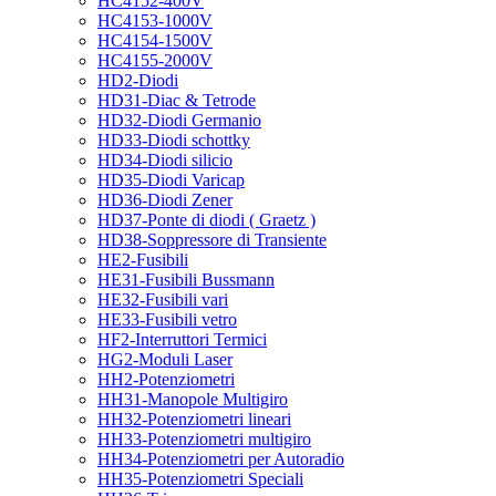
HC4152-400V
HC4153-1000V
HC4154-1500V
HC4155-2000V
HD2-Diodi
HD31-Diac & Tetrode
HD32-Diodi Germanio
HD33-Diodi schottky
HD34-Diodi silicio
HD35-Diodi Varicap
HD36-Diodi Zener
HD37-Ponte di diodi ( Graetz )
HD38-Soppressore di Transiente
HE2-Fusibili
HE31-Fusibili Bussmann
HE32-Fusibili vari
HE33-Fusibili vetro
HF2-Interruttori Termici
HG2-Moduli Laser
HH2-Potenziometri
HH31-Manopole Multigiro
HH32-Potenziometri lineari
HH33-Potenziometri multigiro
HH34-Potenziometri per Autoradio
HH35-Potenziometri Speciali