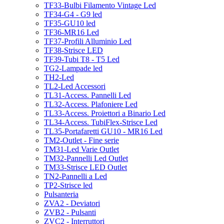
TF33-Bulbi Filamento Vintage Led
TF34-G4 - G9 led
TF35-GU10 led
TF36-MR16 Led
TF37-Profili Alluminio Led
TF38-Strisce LED
TF39-Tubi T8 - T5 Led
TG2-Lampade led
TH2-Led
TL2-Led Accessori
TL31-Access. Pannelli Led
TL32-Access. Plafoniere Led
TL33-Access. Proiettori a Binario Led
TL34-Access. TubiFlex-Strisce Led
TL35-Portafaretti GU10 - MR16 Led
TM2-Outlet - Fine serie
TM31-Led Varie Outlet
TM32-Pannelli Led Outlet
TM33-Strisce LED Outlet
TN2-Pannelli a Led
TP2-Strisce led
Pulsanteria
ZVA2 - Deviatori
ZVB2 - Pulsanti
ZVC2 - Interruttori