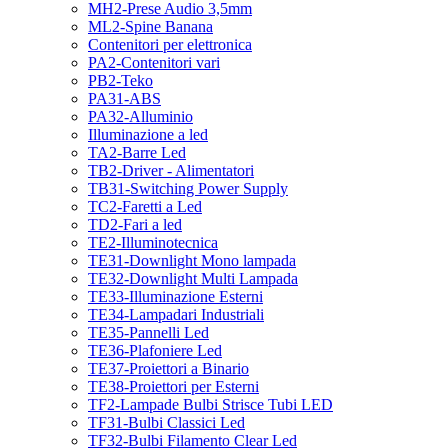
MH2-Prese Audio 3,5mm
ML2-Spine Banana
Contenitori per elettronica
PA2-Contenitori vari
PB2-Teko
PA31-ABS
PA32-Alluminio
Illuminazione a led
TA2-Barre Led
TB2-Driver - Alimentatori
TB31-Switching Power Supply
TC2-Faretti a Led
TD2-Fari a led
TE2-Illuminotecnica
TE31-Downlight Mono lampada
TE32-Downlight Multi Lampada
TE33-Illuminazione Esterni
TE34-Lampadari Industriali
TE35-Pannelli Led
TE36-Plafoniere Led
TE37-Proiettori a Binario
TE38-Proiettori per Esterni
TF2-Lampade Bulbi Strisce Tubi LED
TF31-Bulbi Classici Led
TF32-Bulbi Filamento Clear Led