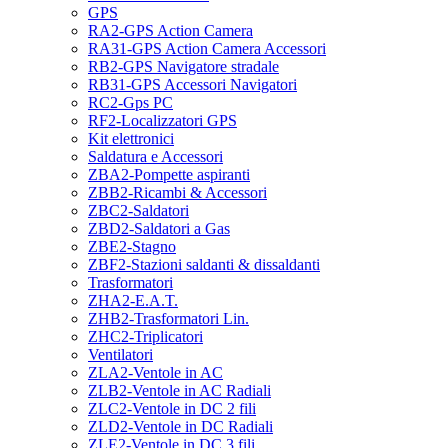
GPS
RA2-GPS Action Camera
RA31-GPS Action Camera Accessori
RB2-GPS Navigatore stradale
RB31-GPS Accessori Navigatori
RC2-Gps PC
RF2-Localizzatori GPS
Kit elettronici
Saldatura e Accessori
ZBA2-Pompette aspiranti
ZBB2-Ricambi & Accessori
ZBC2-Saldatori
ZBD2-Saldatori a Gas
ZBE2-Stagno
ZBF2-Stazioni saldanti & dissaldanti
Trasformatori
ZHA2-E.A.T.
ZHB2-Trasformatori Lin.
ZHC2-Triplicatori
Ventilatori
ZLA2-Ventole in AC
ZLB2-Ventole in AC Radiali
ZLC2-Ventole in DC 2 fili
ZLD2-Ventole in DC Radiali
ZLE2-Ventole in DC 3 fili