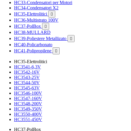
HC33-Condensatori per Motori
HC34-Condensatori X2
HC35-Elettrolitici

HC36-Multistrato 100V
HC37-PolBox

HC38-MULLARD
HC39-Poliestere Metallizato

HC40-Policarbonato
HC41-Polipropilene

HC35-Elettrolitici
HC3541-6,3V
HC3542-16V
HC3543-25V
HC3544-50V
HC3545-63V
HC3546-100V
HC3547-160V
HC3548-200V
HC3549-350V
HC3550-400V
HC3551-450V
HC37-PolBox