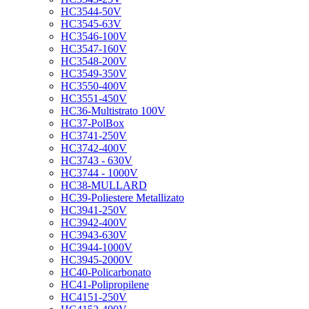
HC3544-50V
HC3545-63V
HC3546-100V
HC3547-160V
HC3548-200V
HC3549-350V
HC3550-400V
HC3551-450V
HC36-Multistrato 100V
HC37-PolBox
HC3741-250V
HC3742-400V
HC3743 - 630V
HC3744 - 1000V
HC38-MULLARD
HC39-Poliestere Metallizato
HC3941-250V
HC3942-400V
HC3943-630V
HC3944-1000V
HC3945-2000V
HC40-Policarbonato
HC41-Polipropilene
HC4151-250V