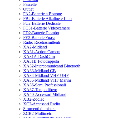
Fascette
Outlet
FA2-Batterie a Bottone
FB2-Batterie Alkaline e Litio
FC2-Batterie Dedicate
FC31-Batterie Videocamere
FD2-Batterie Piombo
FE2-Batterie Yuasa
Radio Ricetrasmittenti
XA2-Midland
XA31-Action Camera
XA31A-DashCam
XA31B-Fototrappola
XA32-Intercomunicanti Bluetooth
XA33-Midland CB
XA34-Midland VHF-UHF
XA35-Midland VHF Marini
XA36-Semi Professionali
XA37-Tempo libero
XA40-Accessori Midland
XB2-Zodiac
XC2-Accessori Radio
Strumenti di misura
ZCB2-Multimetri