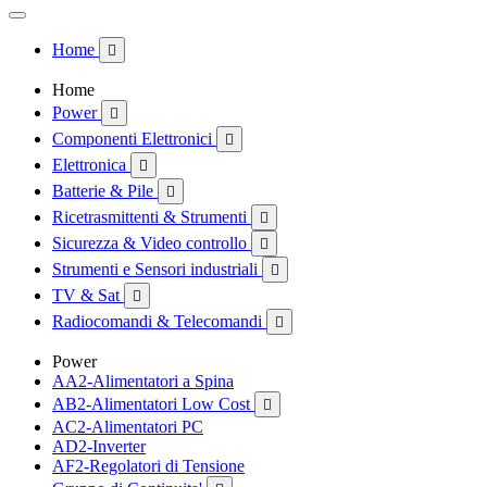
Home

Home
Power

Componenti Elettronici

Elettronica

Batterie & Pile

Ricetrasmittenti & Strumenti

Sicurezza & Video controllo

Strumenti e Sensori industriali

TV & Sat

Radiocomandi & Telecomandi

Power
AA2-Alimentatori a Spina
AB2-Alimentatori Low Cost

AC2-Alimentatori PC
AD2-Inverter
AF2-Regolatori di Tensione