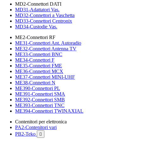
MD2-Connettori DATI
MD31-Adattatori Vas.
MD32-Connettori a Vaschetta
MD33-Connettori Centronix
MD34-Custodie Vas.
ME2-Connettori RF
ME31-Connettori Ant. Autoradio
ME32-Connettori Antenna TV
ME33-Connettori BNC
ME34-Connettori F
ME35-Connettori FME
ME36-Connettori MCX
ME37-Connettori MINI-UHF
ME38-Connettori N
ME390-Connettori PL
ME391-Connettori SMA
ME392-Connettori SMB
ME393-Connettori TNC
ME394-Connettori TWINAXIAL
Contenitori per elettronica
PA2-Contenitori vari
PB2-Teko
