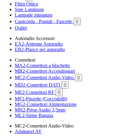
Fibra Ottica
Spie Luminose
Lampade miniatura
Capicorda - Puntali - Fascette

Outlet
Autoradio Accessori
EA2-Antenne Autoradio
EB2-Plance per autoradio
Connettori
MA2-Connettori a blochetto
MB2-Connettori Accendisigari
MC2-Connettori Audio-Video

MD2-Connettori DATI

ME2-Connettori RF

MF2-Pinzette (Coccodrilli)
MG2-Connettori Alimentazione
MH2-Prese Audio 3,5mm
ML2-Spine Banana
MC2-Connettori Audio-Video
Adattatori AV