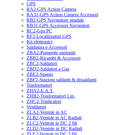
GPS
RA2-GPS Action Camera
RA31-GPS Action Camera Accessori
RB2-GPS Navigatore stradale
RB31-GPS Accessori Navigatori
RC2-Gps PC
RF2-Localizzatori GPS
Kit elettronici
Saldatura e Accessori
ZBA2-Pompette aspiranti
ZBB2-Ricambi & Accessori
ZBC2-Saldatori
ZBD2-Saldatori a Gas
ZBE2-Stagno
ZBF2-Stazioni saldanti & dissaldanti
Trasformatori
ZHA2-E.A.T.
ZHB2-Trasformatori Lin.
ZHC2-Triplicatori
Ventilatori
ZLA2-Ventole in AC
ZLB2-Ventole in AC Radiali
ZLC2-Ventole in DC 2 fili
ZLD2-Ventole in DC Radiali
ZLE2-Ventole in DC 3 fili