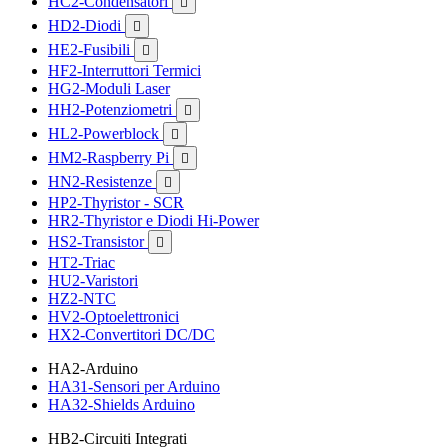
HC2-Condensatori

HD2-Diodi

HE2-Fusibili

HF2-Interruttori Termici
HG2-Moduli Laser
HH2-Potenziometri

HL2-Powerblock

HM2-Raspberry Pi

HN2-Resistenze

HP2-Thyristor - SCR
HR2-Thyristor e Diodi Hi-Power
HS2-Transistor

HT2-Triac
HU2-Varistori
HZ2-NTC
HV2-Optoelettronici
HX2-Convertitori DC/DC
HA2-Arduino
HA31-Sensori per Arduino
HA32-Shields Arduino
HB2-Circuiti Integrati