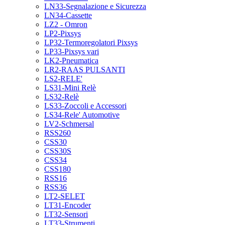
LN33-Segnalazione e Sicurezza
LN34-Cassette
LZ2 - Omron
LP2-Pixsys
LP32-Termoregolatori Pixsys
LP33-Pixsys vari
LK2-Pneumatica
LR2-RAAS PULSANTI
LS2-RELE'
LS31-Mini Relè
LS32-Relè
LS33-Zoccoli e Accessori
LS34-Rele' Automotive
LV2-Schmersal
RSS260
CSS30
CSS30S
CSS34
CSS180
RSS16
RSS36
LT2-SELET
LT31-Encoder
LT32-Sensori
LT33-Strumenti