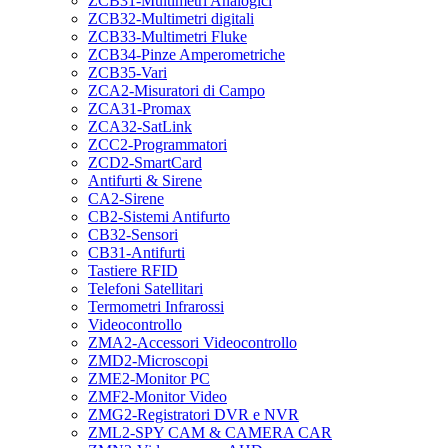
ZCB31-Multimetri Analogici
ZCB32-Multimetri digitali
ZCB33-Multimetri Fluke
ZCB34-Pinze Amperometriche
ZCB35-Vari
ZCA2-Misuratori di Campo
ZCA31-Promax
ZCA32-SatLink
ZCC2-Programmatori
ZCD2-SmartCard
Antifurti & Sirene
CA2-Sirene
CB2-Sistemi Antifurto
CB32-Sensori
CB31-Antifurti
Tastiere RFID
Telefoni Satellitari
Termometri Infrarossi
Videocontrollo
ZMA2-Accessori Videocontrollo
ZMD2-Microscopi
ZME2-Monitor PC
ZMF2-Monitor Video
ZMG2-Registratori DVR e NVR
ZML2-SPY CAM & CAMERA CAR