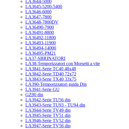
LA3644-5000
LA3645-5200-5400
LA3646-6000
LA3647-7800
LA3648-7800DV
LA36490-7900
LA36491-8800
LA36492-11800
LA36493-11900
LA36494-14000
LA36495-PM21
LA37-SBRINATORI
LA38-Temporizzatori con Morsetti a vite
LA3841-Serie TC40 48x48
LA3842-Serie TD40 72x72
LA3843-Serie TX40 33x75
LA390-Temporizzatori guida Din
LA3941-Serie GU
GZ90 din
LA3942-Serie TU56 din
LA3943-Serie TU93 - TU94 din
LA3944-Serie TV49 din
LA3945-Serie TV51 din
LA3946-Serie TV52 din
LA3947-Serie TV56 din