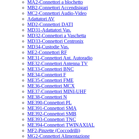
MA2-Connettori a blochetto
MB2-Connettori Accendisigari
MC2-Connettori Audio-Video
Adattatori AV
MD2-Connettori DATI
MD31-Adattatori Vas.
MD32-Connettori a Vaschetta
MD33-Connettori Centronix
MD34-Custodie Vas.
ME2-Connettori RF
ME31-Connettori Ant. Autoradio
ME32-Connettori Antenna TV
ME33-Connettori BNC
ME34-Connettori F
ME35-Connettori FME
ME36-Connettori MCX
ME37-Connettori MINI-UHF
ME38-Connettori N
ME390-Connettori PL
ME391-Connettori SMA
ME392-Connettori SMB
ME393-Connettori TNC
ME394-Connettori TWINAXIAL
MF2-Pinzette (Coccodrilli)
MG2-Connettori Alimentazione