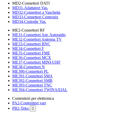
MD2-Connettori DATI
MD31-Adattatori Vas.
MD32-Connettori a Vaschetta
MD33-Connettori Centronix
MD34-Custodie Vas.
ME2-Connettori RF
ME31-Connettori Ant. Autoradio
ME32-Connettori Antenna TV
ME33-Connettori BNC
ME34-Connettori F
ME35-Connettori FME
ME36-Connettori MCX
ME37-Connettori MINI-UHF
ME38-Connettori N
ME390-Connettori PL
ME391-Connettori SMA
ME392-Connettori SMB
ME393-Connettori TNC
ME394-Connettori TWINAXIAL
Contenitori per elettronica
PA2-Contenitori vari
PB2-Teko
