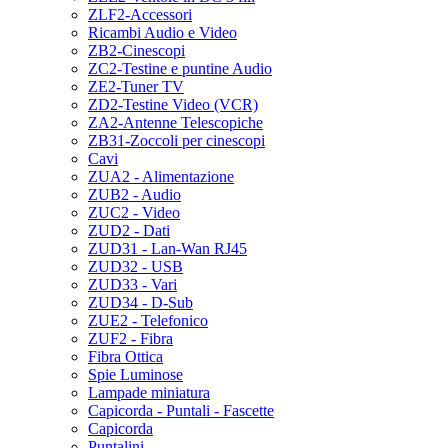
ZLF2-Accessori
Ricambi Audio e Video
ZB2-Cinescopi
ZC2-Testine e puntine Audio
ZE2-Tuner TV
ZD2-Testine Video (VCR)
ZA2-Antenne Telescopiche
ZB31-Zoccoli per cinescopi
Cavi
ZUA2 - Alimentazione
ZUB2 - Audio
ZUC2 - Video
ZUD2 - Dati
ZUD31 - Lan-Wan RJ45
ZUD32 - USB
ZUD33 - Vari
ZUD34 - D-Sub
ZUE2 - Telefonico
ZUF2 - Fibra
Fibra Ottica
Spie Luminose
Lampade miniatura
Capicorda - Puntali - Fascette
Capicorda
Puntalini