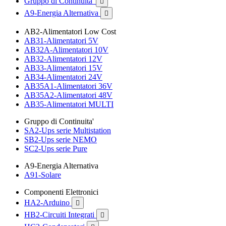
Gruppo di Continuita'

A9-Energia Alternativa

AB2-Alimentatori Low Cost
AB31-Alimentatori 5V
AB32A-Alimentatori 10V
AB32-Alimentatori 12V
AB33-Alimentatori 15V
AB34-Alimentatori 24V
AB35A1-Alimentatori 36V
AB35A2-Alimentatori 48V
AB35-Alimentatori MULTI
Gruppo di Continuita'
SA2-Ups serie Multistation
SB2-Ups serie NEMO
SC2-Ups serie Pure
A9-Energia Alternativa
A91-Solare
Componenti Elettronici
HA2-Arduino

HB2-Circuiti Integrati
