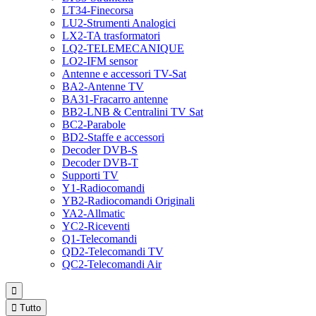
LT34-Finecorsa
LU2-Strumenti Analogici
LX2-TA trasformatori
LQ2-TELEMECANIQUE
LO2-IFM sensor
Antenne e accessori TV-Sat
BA2-Antenne TV
BA31-Fracarro antenne
BB2-LNB & Centralini TV Sat
BC2-Parabole
BD2-Staffe e accessori
Decoder DVB-S
Decoder DVB-T
Supporti TV
Y1-Radiocomandi
YB2-Radiocomandi Originali
YA2-Allmatic
YC2-Riceventi
Q1-Telecomandi
QD2-Telecomandi TV
QC2-Telecomandi Air


Tutto