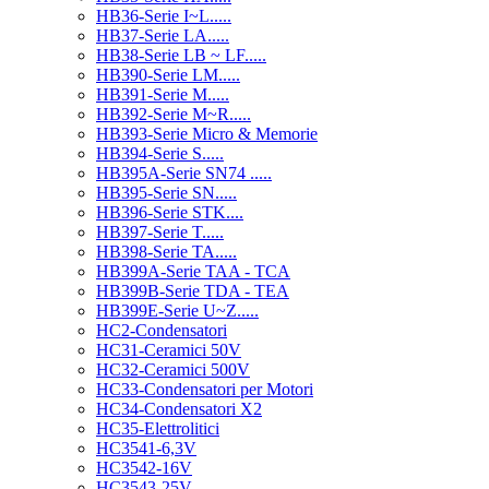
HB36-Serie I~L.....
HB37-Serie LA.....
HB38-Serie LB ~ LF.....
HB390-Serie LM.....
HB391-Serie M.....
HB392-Serie M~R.....
HB393-Serie Micro & Memorie
HB394-Serie S.....
HB395A-Serie SN74 .....
HB395-Serie SN.....
HB396-Serie STK....
HB397-Serie T.....
HB398-Serie TA.....
HB399A-Serie TAA - TCA
HB399B-Serie TDA - TEA
HB399E-Serie U~Z.....
HC2-Condensatori
HC31-Ceramici 50V
HC32-Ceramici 500V
HC33-Condensatori per Motori
HC34-Condensatori X2
HC35-Elettrolitici
HC3541-6,3V
HC3542-16V
HC3543-25V