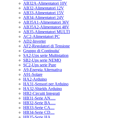
AB32A-Alimentatori 10V
AB32-Alimentatori 12V
AB33-Alimentatori 15V
AB34-Alimentatori 24V
AB35A1-Alimentatori 36V
AB35A2-Alimentatori 48V
AB35-Alimentatori MULTI
AC2-Alimentatori PC
AD2-Inverter
AF2-Regolatori di Tensione
Gruppo di Continuita'
SA2-Ups serie Multistation
SB2-Ups serie NEMO
SC2-Ups serie Pure
A9-Energia Alternativa
A91-Solare
HA2-Arduino
HA31-Sensori per Arduino
HA32-Shields Arduino
HB2-Circuiti Integrati
HB31-Serie AN.....
HB32-Serie BA.....
HB33-Serie CA....
HB34-Serie CD....
HB35-Serie HA.....