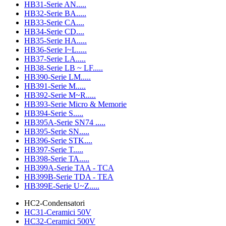
HB31-Serie AN.....
HB32-Serie BA.....
HB33-Serie CA....
HB34-Serie CD....
HB35-Serie HA.....
HB36-Serie I~L.....
HB37-Serie LA.....
HB38-Serie LB ~ LF.....
HB390-Serie LM.....
HB391-Serie M.....
HB392-Serie M~R.....
HB393-Serie Micro & Memorie
HB394-Serie S.....
HB395A-Serie SN74 .....
HB395-Serie SN.....
HB396-Serie STK....
HB397-Serie T.....
HB398-Serie TA.....
HB399A-Serie TAA - TCA
HB399B-Serie TDA - TEA
HB399E-Serie U~Z.....
HC2-Condensatori
HC31-Ceramici 50V
HC32-Ceramici 500V