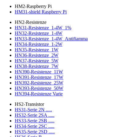
HM2-Raspberry Pi
HM31-shield Raspberry Pi
HN2-Resistenze
HN31-Resistenze_1-4W_1%
HN32-Resistenze_1-4W
HN33-Resistenze_1-4W_Antifiamma
HN34-Resistenze_1-2W
HN35-Resistenze_1W
HN36-Resistenze_2W
HN37-Resistenze_5W
HN38-Resistenze_7W
HN390-Resistenze_11W
HN391-Resistenze_17W
HN392-Resistenze_25W
HN393-Resistenze_50W
HN394-Resistenze Varie
HS2-Transistor
HS31-Serie 2N .....
HS32-Serie 2SA .....
HS33-Serie 2SB .....
HS34-Serie 2SC .....
HS35-Serie 2SD .....