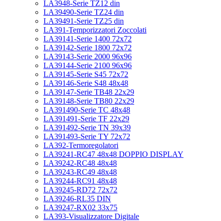
LA3948-Serie TZ12 din
LA39490-Serie TZ24 din
LA39491-Serie TZ25 din
LA391-Temporizzatori Zoccolati
LA39141-Serie 1400 72x72
LA39142-Serie 1800 72x72
LA39143-Serie 2000 96x96
LA39144-Serie 2100 96x96
LA39145-Serie S45 72x72
LA39146-Serie S48 48x48
LA39147-Serie TB48 22x29
LA39148-Serie TB80 22x29
LA391490-Serie TC 48x48
LA391491-Serie TF 22x29
LA391492-Serie TN 39x39
LA391493-Serie TY 72x72
LA392-Termoregolatori
LA39241-RC47 48x48 DOPPIO DISPLAY
LA39242-RC48 48x48
LA39243-RC49 48x48
LA39244-RC91 48x48
LA39245-RD72 72x72
LA39246-RL35 DIN
LA39247-RX02 33x75
LA393-Visualizzatore Digitale