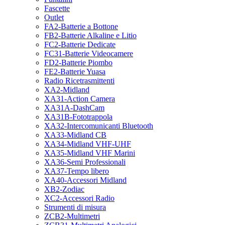
Fascette
Outlet
FA2-Batterie a Bottone
FB2-Batterie Alkaline e Litio
FC2-Batterie Dedicate
FC31-Batterie Videocamere
FD2-Batterie Piombo
FE2-Batterie Yuasa
Radio Ricetrasmittenti
XA2-Midland
XA31-Action Camera
XA31A-DashCam
XA31B-Fototrappola
XA32-Intercomunicanti Bluetooth
XA33-Midland CB
XA34-Midland VHF-UHF
XA35-Midland VHF Marini
XA36-Semi Professionali
XA37-Tempo libero
XA40-Accessori Midland
XB2-Zodiac
XC2-Accessori Radio
Strumenti di misura
ZCB2-Multimetri