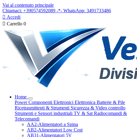
Vai al contenuto principale
Chiamaci: +390574592089 -*- WhatsApp: 3491733486

Accedi

Carrello
0
Home
Power
Componenti Elettronici
Elettronica
Batterie & Pile
Ricetrasmittenti & Strumenti
Sicurezza & Video controllo
Strumenti e Sensori industriali
TV & Sat
Radiocomandi &
Telecomandi
AA2-Alimentatori a Spina
AB2-Alimentatori Low Cost
AB31-Alimentatori 5V