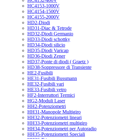
HC4152-400V
HC4153-1000V
HC4154-1500V
HC4155-2000V
HD2-Diodi
HD31-Diac & Tetrode
HD32-Diodi Germanio
HD33-Diodi schottky
HD34-Diodi silicio
HD35-Diodi Varicap
HD36-Diodi Zener
HD37-Ponte di diodi ( Graetz )
HD38-Soppressore di Transiente
HE2-Fusibili
HE31-Fusibili Bussmann
HE32-Fusibili vari
HE33-Fusibili vetro
HF2-Interruttori Termici
HG2-Moduli Laser
HH2-Potenziometri
HH31-Manopole Multigiro
HH32-Potenziometri lineari
HH33-Potenziometri multigiro
HH34-Potenziometri per Autoradio
HH35-Potenziometri Speciali