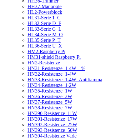
HH36-Trimmer
HH37-Manopole
HL2-Powerblock
HL31-Serie 1_C
HL32-Serie D_F
HL33-Serie G_L
HL34-Serie M_O
HL35-Serie P_T
HL36-Serie U_X
HM2-Raspberry Pi
HM31-shield Raspberry Pi
HN2-Resistenze
HN31-Resistenze_1-4W_1%
HN32-Resistenze_1-4W
HN33-Resistenze_1-4W_Antifiamma
HN34-Resistenze_1-2W
HN35-Resistenze_1W
HN36-Resistenze_2W
HN37-Resistenze_5W
HN38-Resistenze_7W
HN390-Resistenze_11W
HN391-Resistenze_17W
HN392-Resistenze_25W
HN393-Resistenze_50W
HN394-Resistenze Varie