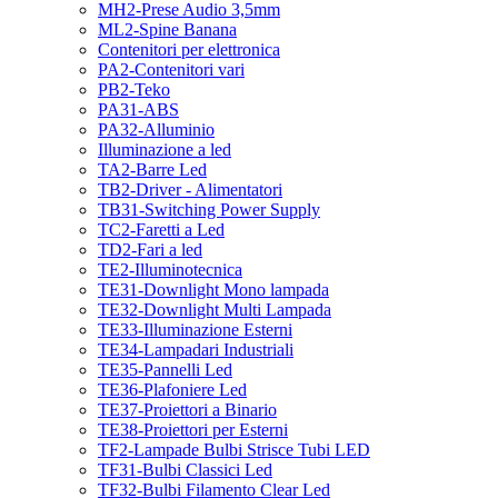
MH2-Prese Audio 3,5mm
ML2-Spine Banana
Contenitori per elettronica
PA2-Contenitori vari
PB2-Teko
PA31-ABS
PA32-Alluminio
Illuminazione a led
TA2-Barre Led
TB2-Driver - Alimentatori
TB31-Switching Power Supply
TC2-Faretti a Led
TD2-Fari a led
TE2-Illuminotecnica
TE31-Downlight Mono lampada
TE32-Downlight Multi Lampada
TE33-Illuminazione Esterni
TE34-Lampadari Industriali
TE35-Pannelli Led
TE36-Plafoniere Led
TE37-Proiettori a Binario
TE38-Proiettori per Esterni
TF2-Lampade Bulbi Strisce Tubi LED
TF31-Bulbi Classici Led
TF32-Bulbi Filamento Clear Led