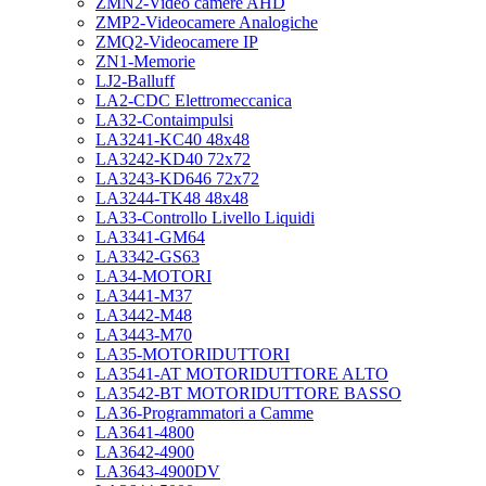
ZMN2-Video camere AHD
ZMP2-Videocamere Analogiche
ZMQ2-Videocamere IP
ZN1-Memorie
LJ2-Balluff
LA2-CDC Elettromeccanica
LA32-Contaimpulsi
LA3241-KC40 48x48
LA3242-KD40 72x72
LA3243-KD646 72x72
LA3244-TK48 48x48
LA33-Controllo Livello Liquidi
LA3341-GM64
LA3342-GS63
LA34-MOTORI
LA3441-M37
LA3442-M48
LA3443-M70
LA35-MOTORIDUTTORI
LA3541-AT MOTORIDUTTORE ALTO
LA3542-BT MOTORIDUTTORE BASSO
LA36-Programmatori a Camme
LA3641-4800
LA3642-4900
LA3643-4900DV