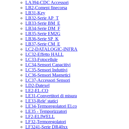
LA394-CDC Accessori
LB2-Comepi finecorsa
LB31-Key
LB32-Serie AP_T
LB33-Serie BM_E
LB34-Serie DM_F
LB35-Serie EM2G
LB36-Serie SP_K
LB37-Serie CM_E
LC2-DATALOGIC-INFRA
LC32-Effetto HALL
LC33-Fotocellule
LC34-Sensori Capacitivi
LC35-Sensori Induttivi
LC36-Sensori Magnetici
LC37-Accessori Sensori
LD2-Datexel
LE2-EL.CO
LE31-Convertitori di misura
LE33-Rele' statici
LE34-Termoregolatori El.co
LE35 - Temporizzatori
LF2-ELIWELL
LF32-Termoregolatori
LF3241-Serie DR40xx