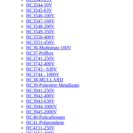
HC3544-50V
HC3545-63V
HC3546-100V
HC3547-160V
HC3548-200V
HC3549-350V
HC3550-400V
HC3551-450V
HC36-Multistrato 100V
HC37-PolBox
HC3741-250V
HC3742-400V
HC3743 - 630V
HC3744 - 1000V
HC38-MULLARD
HC39-Poliestere Metallizato
HC3941-250V
HC3942-400V
HC3943-630V
HC3944-1000V
HC3945-2000V
HC40-Policarbonato
HC41-Polipropilene
HC4151-250V