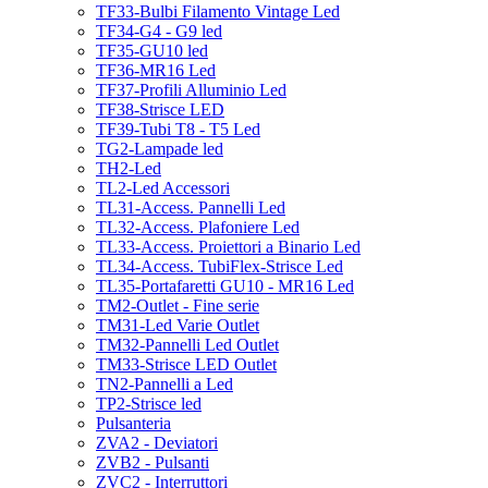
TF33-Bulbi Filamento Vintage Led
TF34-G4 - G9 led
TF35-GU10 led
TF36-MR16 Led
TF37-Profili Alluminio Led
TF38-Strisce LED
TF39-Tubi T8 - T5 Led
TG2-Lampade led
TH2-Led
TL2-Led Accessori
TL31-Access. Pannelli Led
TL32-Access. Plafoniere Led
TL33-Access. Proiettori a Binario Led
TL34-Access. TubiFlex-Strisce Led
TL35-Portafaretti GU10 - MR16 Led
TM2-Outlet - Fine serie
TM31-Led Varie Outlet
TM32-Pannelli Led Outlet
TM33-Strisce LED Outlet
TN2-Pannelli a Led
TP2-Strisce led
Pulsanteria
ZVA2 - Deviatori
ZVB2 - Pulsanti
ZVC2 - Interruttori