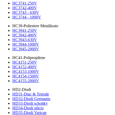
HC3741-250V
HC3742-400V
HC3743 - 630V
HC3744 - 1000V
HC39-Poliestere Metallizato
HC3941-250V
HC3942-400V
HC3943-630V
HC3944-1000V
HC3945-2000V
HC41-Polipropilene
HC4151-250V
HC4152-400V
HC4153-1000V
HC4154-1500V
HC4155-2000V
HD2-Diodi
HD31-Diac & Tetrode
HD32-Diodi Germanio
HD33-Diodi schottky
HD34-Diodi silicio
HD35-Diodi Varicap