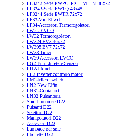
LF3242-Serie EWPC_PX_TM_EM 38x72
LF3243-Serie EWTQ 48x48
LF3244-Serie EWTR 72x72
LF33-Vari Eliwell
LF34-Accessori Termoregolatori
LW2 - EVCO
LW32 Termoregolatori
LW324 EV3 36x72
LW395 EV7 72x72
LW33 Timer
LW39 Accessori EVCO
LG2-Filtri di rete e Sensori
LH2-Hiquel
LL2-Inverter controllo motori
LM2-Micro switch
LN2-New Elfin
LN31-Contattori
LN32-Pulsanteria
Spie Luminose D22
Pulsanti D22
Selettori D22
Manipolatori D22
Accessori D22
Lampade per spie
Etichette D22