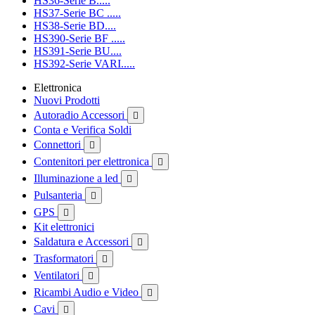
HS36-Serie B.....
HS37-Serie BC .....
HS38-Serie BD....
HS390-Serie BF .....
HS391-Serie BU....
HS392-Serie VARI.....
Elettronica
Nuovi Prodotti
Autoradio Accessori

Conta e Verifica Soldi
Connettori

Contenitori per elettronica

Illuminazione a led

Pulsanteria

GPS

Kit elettronici
Saldatura e Accessori

Trasformatori

Ventilatori

Ricambi Audio e Video

Cavi
