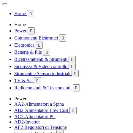
Home

Home
Power

Componenti Elettronici

Elettronica

Batterie & Pile

Ricetrasmittenti & Strumenti

Sicurezza & Video controllo

Strumenti e Sensori industriali

TV & Sat

Radiocomandi & Telecomandi

Power
AA2-Alimentatori a Spina
AB2-Alimentatori Low Cost

AC2-Alimentatori PC
AD2-Inverter
AF2-Regolatori di Tensione