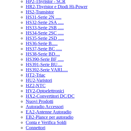
HP2-Thyristor - SCR
HR2-Thyristor e Diodi Hi-Power
HS2-Transistor
HS31-Serie 2N .....
HS32-Serie 2SA .....
HS33-Serie 2SB .....
HS34-Serie 2SC .....
HS35-Serie 2SD .....
HS36-Serie B.....
HS37-Serie BC .....
HS38-Serie BD....
HS390-Serie BF .....
HS391-Serie BU....
HS392-Serie VARI.....
HT2-Triac
HU2-Varistori
HZ2-NTC
HV2-Optoelettronici
HX2-Convertitori DC/DC
Nuovi Prodotti
Autoradio Accessori
EA2-Antenne Autoradio
EB2-Plance per autoradio
Conta e Verifica Soldi
Connettori