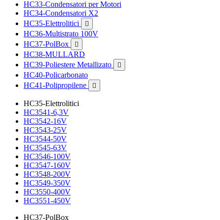
HC33-Condensatori per Motori
HC34-Condensatori X2
HC35-Elettrolitici

HC36-Multistrato 100V
HC37-PolBox

HC38-MULLARD
HC39-Poliestere Metallizato

HC40-Policarbonato
HC41-Polipropilene

HC35-Elettrolitici
HC3541-6,3V
HC3542-16V
HC3543-25V
HC3544-50V
HC3545-63V
HC3546-100V
HC3547-160V
HC3548-200V
HC3549-350V
HC3550-400V
HC3551-450V
HC37-PolBox