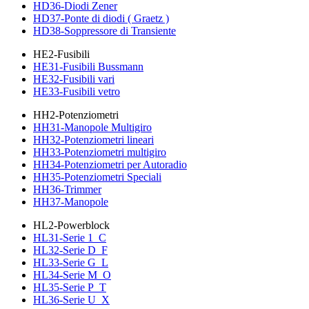
HD36-Diodi Zener
HD37-Ponte di diodi ( Graetz )
HD38-Soppressore di Transiente
HE2-Fusibili
HE31-Fusibili Bussmann
HE32-Fusibili vari
HE33-Fusibili vetro
HH2-Potenziometri
HH31-Manopole Multigiro
HH32-Potenziometri lineari
HH33-Potenziometri multigiro
HH34-Potenziometri per Autoradio
HH35-Potenziometri Speciali
HH36-Trimmer
HH37-Manopole
HL2-Powerblock
HL31-Serie 1_C
HL32-Serie D_F
HL33-Serie G_L
HL34-Serie M_O
HL35-Serie P_T
HL36-Serie U_X