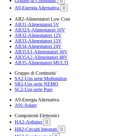
Gruppo di Continuita'

A9-Energia Alternativa

AB2-Alimentatori Low Cost
AB31-Alimentatori 5V
AB32A-Alimentatori 10V
AB32-Alimentatori 12V
AB33-Alimentatori 15V
AB34-Alimentatori 24V
AB35A1-Alimentatori 36V
AB35A2-Alimentatori 48V
AB35-Alimentatori MULTI
Gruppo di Continuita'
SA2-Ups serie Multistation
SB2-Ups serie NEMO
SC2-Ups serie Pure
A9-Energia Alternativa
A91-Solare
Componenti Elettronici
HA2-Arduino

HB2-Circuiti Integrati
