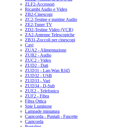
ZLF2-Accessori
Ricambi Audio e Video
ZB2-Cinescopi
ZC2-Testine e puntine Audio
ZE2-Tuner TV
ZD2-Testine Video (VCR)
ZA2-Antenne Telescopiche
ZB31-Zoccoli per cinescopi
Cavi
ZUA2 - Alimentazione
ZUB2 - Audio
ZUC2 - Video
ZUD2 - Dati
ZUD31 - Lan-Wan RJ45
ZUD32 - USB
ZUD33 - Vari
ZUD34 - D-Sub
ZUE2 - Telefonico
ZUF2 - Fibra
Fibra Ottica
Spie Luminose
Lampade miniatura
Capicorda - Puntali - Fascette
Capicorda
Puntalini