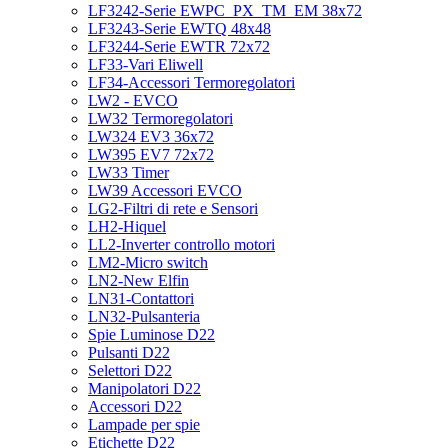
LF3242-Serie EWPC_PX_TM_EM 38x72
LF3243-Serie EWTQ 48x48
LF3244-Serie EWTR 72x72
LF33-Vari Eliwell
LF34-Accessori Termoregolatori
LW2 - EVCO
LW32 Termoregolatori
LW324 EV3 36x72
LW395 EV7 72x72
LW33 Timer
LW39 Accessori EVCO
LG2-Filtri di rete e Sensori
LH2-Hiquel
LL2-Inverter controllo motori
LM2-Micro switch
LN2-New Elfin
LN31-Contattori
LN32-Pulsanteria
Spie Luminose D22
Pulsanti D22
Selettori D22
Manipolatori D22
Accessori D22
Lampade per spie
Etichette D22