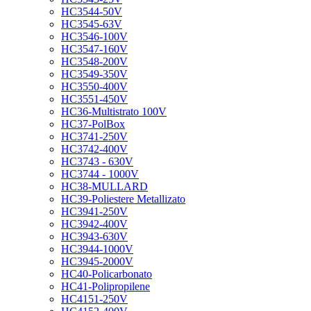
HC3544-50V
HC3545-63V
HC3546-100V
HC3547-160V
HC3548-200V
HC3549-350V
HC3550-400V
HC3551-450V
HC36-Multistrato 100V
HC37-PolBox
HC3741-250V
HC3742-400V
HC3743 - 630V
HC3744 - 1000V
HC38-MULLARD
HC39-Poliestere Metallizato
HC3941-250V
HC3942-400V
HC3943-630V
HC3944-1000V
HC3945-2000V
HC40-Policarbonato
HC41-Polipropilene
HC4151-250V