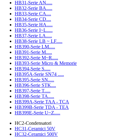
HB31-Serie AN.....
HB32-Serie BA.....
HB33-Serie CA....
HB34-Serie CD....
HB35-Serie HA.....
HB36-Serie I~L.....
HB37-Serie LA.....
HB38-Serie LB ~ LF.....
HB390-Serie LM.....
HB391-Serie M.....
HB392-Serie M~R.....
HB393-Serie Micro & Memorie
HB394-Serie S.....
HB395A-Serie SN74 .....
HB395-Serie SN.....
HB396-Serie STK....
HB397-Serie T.....
HB398-Serie TA.....
HB399A-Serie TAA - TCA
HB399B-Serie TDA - TEA
HB399E-Serie U~Z.....
HC2-Condensatori
HC31-Ceramici 50V
HC32-Ceramici 500V