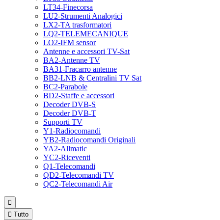
LT34-Finecorsa
LU2-Strumenti Analogici
LX2-TA trasformatori
LQ2-TELEMECANIQUE
LO2-IFM sensor
Antenne e accessori TV-Sat
BA2-Antenne TV
BA31-Fracarro antenne
BB2-LNB & Centralini TV Sat
BC2-Parabole
BD2-Staffe e accessori
Decoder DVB-S
Decoder DVB-T
Supporti TV
Y1-Radiocomandi
YB2-Radiocomandi Originali
YA2-Allmatic
YC2-Riceventi
Q1-Telecomandi
QD2-Telecomandi TV
QC2-Telecomandi Air


Tutto