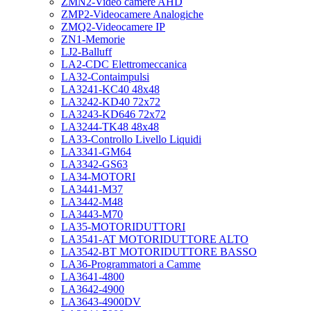
ZMN2-Video camere AHD
ZMP2-Videocamere Analogiche
ZMQ2-Videocamere IP
ZN1-Memorie
LJ2-Balluff
LA2-CDC Elettromeccanica
LA32-Contaimpulsi
LA3241-KC40 48x48
LA3242-KD40 72x72
LA3243-KD646 72x72
LA3244-TK48 48x48
LA33-Controllo Livello Liquidi
LA3341-GM64
LA3342-GS63
LA34-MOTORI
LA3441-M37
LA3442-M48
LA3443-M70
LA35-MOTORIDUTTORI
LA3541-AT MOTORIDUTTORE ALTO
LA3542-BT MOTORIDUTTORE BASSO
LA36-Programmatori a Camme
LA3641-4800
LA3642-4900
LA3643-4900DV