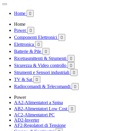
Home

Home
Power

Componenti Elettronici

Elettronica

Batterie & Pile

Ricetrasmittenti & Strumenti

Sicurezza & Video controllo

Strumenti e Sensori industriali

TV & Sat

Radiocomandi & Telecomandi

Power
AA2-Alimentatori a Spina
AB2-Alimentatori Low Cost

AC2-Alimentatori PC
AD2-Inverter
AF2-Regolatori di Tensione