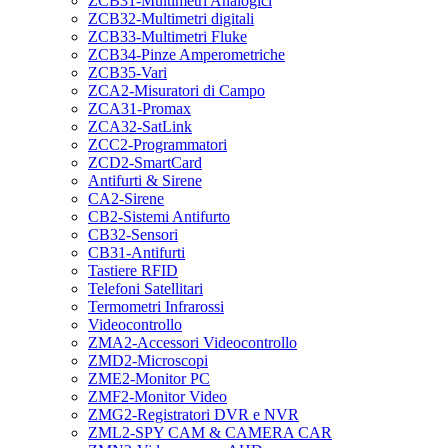
ZCB31-Multimetri Analogici
ZCB32-Multimetri digitali
ZCB33-Multimetri Fluke
ZCB34-Pinze Amperometriche
ZCB35-Vari
ZCA2-Misuratori di Campo
ZCA31-Promax
ZCA32-SatLink
ZCC2-Programmatori
ZCD2-SmartCard
Antifurti & Sirene
CA2-Sirene
CB2-Sistemi Antifurto
CB32-Sensori
CB31-Antifurti
Tastiere RFID
Telefoni Satellitari
Termometri Infrarossi
Videocontrollo
ZMA2-Accessori Videocontrollo
ZMD2-Microscopi
ZME2-Monitor PC
ZMF2-Monitor Video
ZMG2-Registratori DVR e NVR
ZML2-SPY CAM & CAMERA CAR