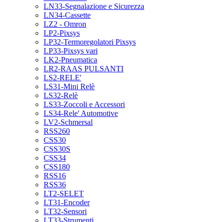
LN33-Segnalazione e Sicurezza
LN34-Cassette
LZ2 - Omron
LP2-Pixsys
LP32-Termoregolatori Pixsys
LP33-Pixsys vari
LK2-Pneumatica
LR2-RAAS PULSANTI
LS2-RELE'
LS31-Mini Relè
LS32-Relè
LS33-Zoccoli e Accessori
LS34-Rele' Automotive
LV2-Schmersal
RSS260
CSS30
CSS30S
CSS34
CSS180
RSS16
RSS36
LT2-SELET
LT31-Encoder
LT32-Sensori
LT33-Strumenti