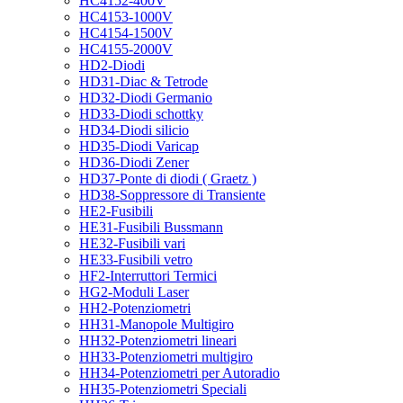
HC4152-400V
HC4153-1000V
HC4154-1500V
HC4155-2000V
HD2-Diodi
HD31-Diac & Tetrode
HD32-Diodi Germanio
HD33-Diodi schottky
HD34-Diodi silicio
HD35-Diodi Varicap
HD36-Diodi Zener
HD37-Ponte di diodi ( Graetz )
HD38-Soppressore di Transiente
HE2-Fusibili
HE31-Fusibili Bussmann
HE32-Fusibili vari
HE33-Fusibili vetro
HF2-Interruttori Termici
HG2-Moduli Laser
HH2-Potenziometri
HH31-Manopole Multigiro
HH32-Potenziometri lineari
HH33-Potenziometri multigiro
HH34-Potenziometri per Autoradio
HH35-Potenziometri Speciali