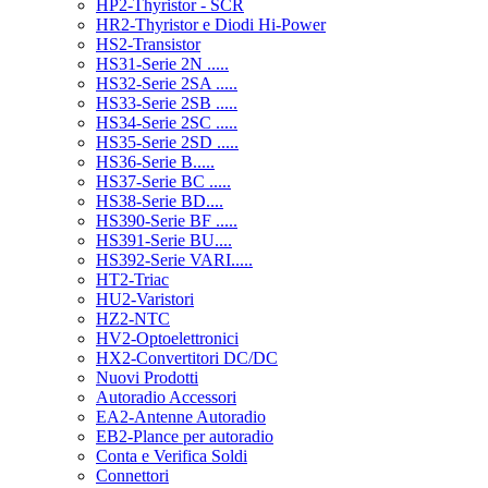
HP2-Thyristor - SCR
HR2-Thyristor e Diodi Hi-Power
HS2-Transistor
HS31-Serie 2N .....
HS32-Serie 2SA .....
HS33-Serie 2SB .....
HS34-Serie 2SC .....
HS35-Serie 2SD .....
HS36-Serie B.....
HS37-Serie BC .....
HS38-Serie BD....
HS390-Serie BF .....
HS391-Serie BU....
HS392-Serie VARI.....
HT2-Triac
HU2-Varistori
HZ2-NTC
HV2-Optoelettronici
HX2-Convertitori DC/DC
Nuovi Prodotti
Autoradio Accessori
EA2-Antenne Autoradio
EB2-Plance per autoradio
Conta e Verifica Soldi
Connettori