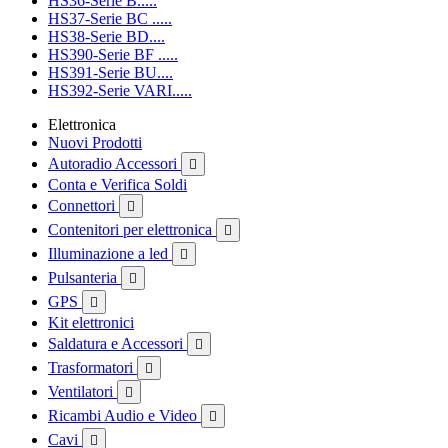
HS36-Serie B.....
HS37-Serie BC .....
HS38-Serie BD....
HS390-Serie BF .....
HS391-Serie BU....
HS392-Serie VARI.....
Elettronica
Nuovi Prodotti
Autoradio Accessori

Conta e Verifica Soldi
Connettori

Contenitori per elettronica

Illuminazione a led

Pulsanteria

GPS

Kit elettronici
Saldatura e Accessori

Trasformatori

Ventilatori

Ricambi Audio e Video

Cavi
