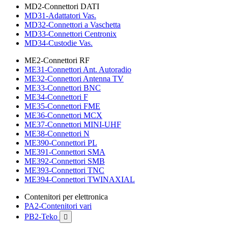
MD2-Connettori DATI
MD31-Adattatori Vas.
MD32-Connettori a Vaschetta
MD33-Connettori Centronix
MD34-Custodie Vas.
ME2-Connettori RF
ME31-Connettori Ant. Autoradio
ME32-Connettori Antenna TV
ME33-Connettori BNC
ME34-Connettori F
ME35-Connettori FME
ME36-Connettori MCX
ME37-Connettori MINI-UHF
ME38-Connettori N
ME390-Connettori PL
ME391-Connettori SMA
ME392-Connettori SMB
ME393-Connettori TNC
ME394-Connettori TWINAXIAL
Contenitori per elettronica
PA2-Contenitori vari
PB2-Teko
