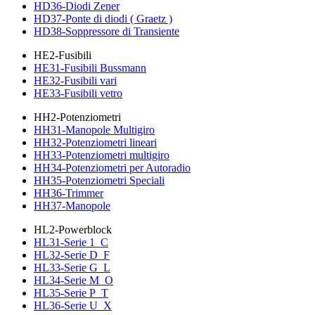
HD36-Diodi Zener
HD37-Ponte di diodi ( Graetz )
HD38-Soppressore di Transiente
HE2-Fusibili
HE31-Fusibili Bussmann
HE32-Fusibili vari
HE33-Fusibili vetro
HH2-Potenziometri
HH31-Manopole Multigiro
HH32-Potenziometri lineari
HH33-Potenziometri multigiro
HH34-Potenziometri per Autoradio
HH35-Potenziometri Speciali
HH36-Trimmer
HH37-Manopole
HL2-Powerblock
HL31-Serie 1_C
HL32-Serie D_F
HL33-Serie G_L
HL34-Serie M_O
HL35-Serie P_T
HL36-Serie U_X