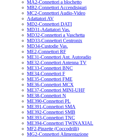
MA2-Connettori a blochetto
MB2-Connettori Accendisigari
MC2-Connettori Audio-Video
Adattatori AV
MD2-Connettori DATI
MD31-Adattatori Vas.
MD32-Connettori a Vaschetta
MD33-Connettori Centronix
MD34-Custodie Vas.
ME2-Connettori RF
ME31-Connettori Ant. Autoradio
ME32-Connettori Antenna TV
ME33-Connettori BNC
ME34-Connettori F
ME35-Connettori FME
ME36-Connettori MCX
ME37-Connettori MINI-UHF
ME38-Connettori N
ME390-Connettori PL
ME391-Connettori SMA
ME392-Connettori SMB
ME393-Connettori TNC
ME394-Connettori TWINAXIAL
MF2-Pinzette (Coccodrilli)
MG2-Connettori Alimentazione