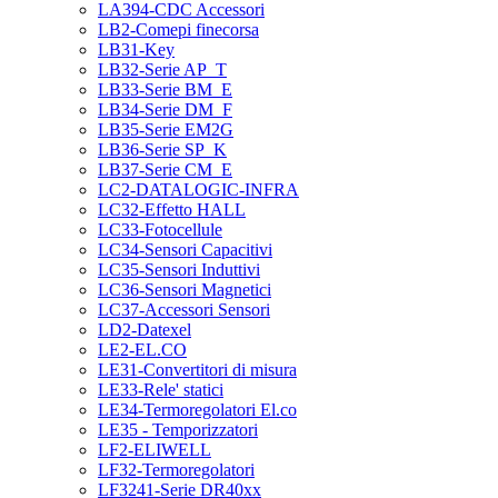
LA394-CDC Accessori
LB2-Comepi finecorsa
LB31-Key
LB32-Serie AP_T
LB33-Serie BM_E
LB34-Serie DM_F
LB35-Serie EM2G
LB36-Serie SP_K
LB37-Serie CM_E
LC2-DATALOGIC-INFRA
LC32-Effetto HALL
LC33-Fotocellule
LC34-Sensori Capacitivi
LC35-Sensori Induttivi
LC36-Sensori Magnetici
LC37-Accessori Sensori
LD2-Datexel
LE2-EL.CO
LE31-Convertitori di misura
LE33-Rele' statici
LE34-Termoregolatori El.co
LE35 - Temporizzatori
LF2-ELIWELL
LF32-Termoregolatori
LF3241-Serie DR40xx