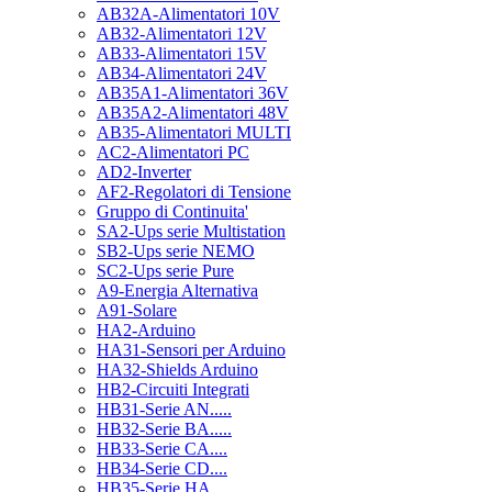
AB32A-Alimentatori 10V
AB32-Alimentatori 12V
AB33-Alimentatori 15V
AB34-Alimentatori 24V
AB35A1-Alimentatori 36V
AB35A2-Alimentatori 48V
AB35-Alimentatori MULTI
AC2-Alimentatori PC
AD2-Inverter
AF2-Regolatori di Tensione
Gruppo di Continuita'
SA2-Ups serie Multistation
SB2-Ups serie NEMO
SC2-Ups serie Pure
A9-Energia Alternativa
A91-Solare
HA2-Arduino
HA31-Sensori per Arduino
HA32-Shields Arduino
HB2-Circuiti Integrati
HB31-Serie AN.....
HB32-Serie BA.....
HB33-Serie CA....
HB34-Serie CD....
HB35-Serie HA.....