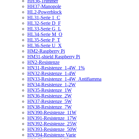
HH36-Trimmer
HH37-Manopole
HL2-Powerblock
HL31-Serie 1_C
HL32-Serie D_F
HL33-Serie G_L
HL34-Serie M_O
HL35-Serie P_T
HL36-Serie U_X
HM2-Raspberry Pi
HM31-shield Raspberry Pi
HN2-Resistenze
HN31-Resistenze_1-4W_1%
HN32-Resistenze_1-4W
HN33-Resistenze_1-4W_Antifiamma
HN34-Resistenze_1-2W
HN35-Resistenze_1W
HN36-Resistenze_2W
HN37-Resistenze_5W
HN38-Resistenze_7W
HN390-Resistenze_11W
HN391-Resistenze_17W
HN392-Resistenze_25W
HN393-Resistenze_50W
HN394-Resistenze Varie