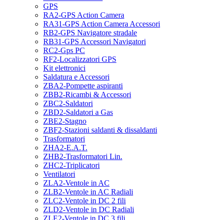
GPS
RA2-GPS Action Camera
RA31-GPS Action Camera Accessori
RB2-GPS Navigatore stradale
RB31-GPS Accessori Navigatori
RC2-Gps PC
RF2-Localizzatori GPS
Kit elettronici
Saldatura e Accessori
ZBA2-Pompette aspiranti
ZBB2-Ricambi & Accessori
ZBC2-Saldatori
ZBD2-Saldatori a Gas
ZBE2-Stagno
ZBF2-Stazioni saldanti & dissaldanti
Trasformatori
ZHA2-E.A.T.
ZHB2-Trasformatori Lin.
ZHC2-Triplicatori
Ventilatori
ZLA2-Ventole in AC
ZLB2-Ventole in AC Radiali
ZLC2-Ventole in DC 2 fili
ZLD2-Ventole in DC Radiali
ZLE2-Ventole in DC 3 fili