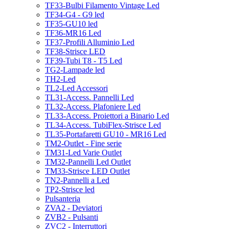
TF33-Bulbi Filamento Vintage Led
TF34-G4 - G9 led
TF35-GU10 led
TF36-MR16 Led
TF37-Profili Alluminio Led
TF38-Strisce LED
TF39-Tubi T8 - T5 Led
TG2-Lampade led
TH2-Led
TL2-Led Accessori
TL31-Access. Pannelli Led
TL32-Access. Plafoniere Led
TL33-Access. Proiettori a Binario Led
TL34-Access. TubiFlex-Strisce Led
TL35-Portafaretti GU10 - MR16 Led
TM2-Outlet - Fine serie
TM31-Led Varie Outlet
TM32-Pannelli Led Outlet
TM33-Strisce LED Outlet
TN2-Pannelli a Led
TP2-Strisce led
Pulsanteria
ZVA2 - Deviatori
ZVB2 - Pulsanti
ZVC2 - Interruttori