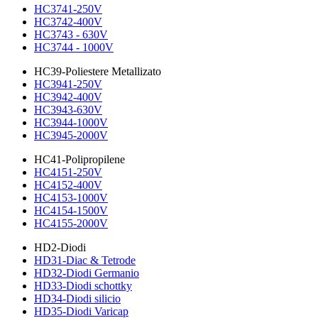
HC3741-250V
HC3742-400V
HC3743 - 630V
HC3744 - 1000V
HC39-Poliestere Metallizato
HC3941-250V
HC3942-400V
HC3943-630V
HC3944-1000V
HC3945-2000V
HC41-Polipropilene
HC4151-250V
HC4152-400V
HC4153-1000V
HC4154-1500V
HC4155-2000V
HD2-Diodi
HD31-Diac & Tetrode
HD32-Diodi Germanio
HD33-Diodi schottky
HD34-Diodi silicio
HD35-Diodi Varicap