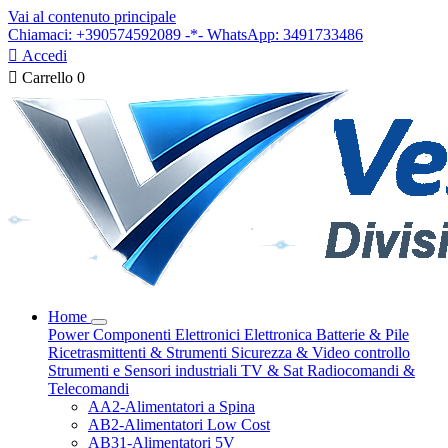
Vai al contenuto principale
Chiamaci: +390574592089 -*- WhatsApp: 3491733486

Accedi

Carrello
0
Home
Power
Componenti Elettronici
Elettronica
Batterie & Pile
Ricetrasmittenti & Strumenti
Sicurezza & Video controllo
Strumenti e Sensori industriali
TV & Sat
Radiocomandi &
Telecomandi
AA2-Alimentatori a Spina
AB2-Alimentatori Low Cost
AB31-Alimentatori 5V