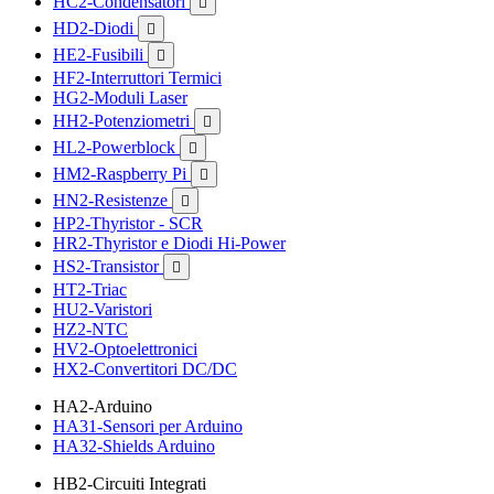
HC2-Condensatori

HD2-Diodi

HE2-Fusibili

HF2-Interruttori Termici
HG2-Moduli Laser
HH2-Potenziometri

HL2-Powerblock

HM2-Raspberry Pi

HN2-Resistenze

HP2-Thyristor - SCR
HR2-Thyristor e Diodi Hi-Power
HS2-Transistor

HT2-Triac
HU2-Varistori
HZ2-NTC
HV2-Optoelettronici
HX2-Convertitori DC/DC
HA2-Arduino
HA31-Sensori per Arduino
HA32-Shields Arduino
HB2-Circuiti Integrati