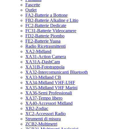
Fascette
Outlet
FA2-Batterie a Bottone
FB2-Batterie Alkaline e Litio
FC2-Batterie Dedicate
FC31-Batterie Videocamere
FD2-Batterie Piombo
FE2-Batterie Yuasa
Radio Ricetrasmittenti
XA2-Midland
XA31-Action Camera
XA31A-DashCam
XA31B-Fototrappola
XA32-Intercomunicanti Bluetooth
XA33-Midland CB
XA34-Midland VHF-UHF
XA35-Midland VHF Marini
XA36-Semi Professionali
XA37-Tempo libero
XA40-Accessori Midland
XB2-Zodiac
XC2-Accessori Radio
Strumenti di misura
ZCB2-Multimetri