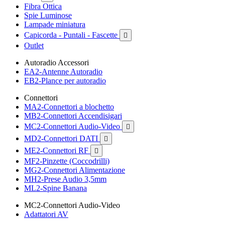
Fibra Ottica
Spie Luminose
Lampade miniatura
Capicorda - Puntali - Fascette

Outlet
Autoradio Accessori
EA2-Antenne Autoradio
EB2-Plance per autoradio
Connettori
MA2-Connettori a blochetto
MB2-Connettori Accendisigari
MC2-Connettori Audio-Video

MD2-Connettori DATI

ME2-Connettori RF

MF2-Pinzette (Coccodrilli)
MG2-Connettori Alimentazione
MH2-Prese Audio 3,5mm
ML2-Spine Banana
MC2-Connettori Audio-Video
Adattatori AV