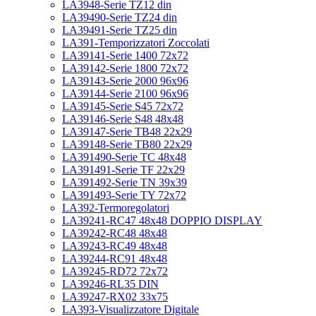
LA3948-Serie TZ12 din
LA39490-Serie TZ24 din
LA39491-Serie TZ25 din
LA391-Temporizzatori Zoccolati
LA39141-Serie 1400 72x72
LA39142-Serie 1800 72x72
LA39143-Serie 2000 96x96
LA39144-Serie 2100 96x96
LA39145-Serie S45 72x72
LA39146-Serie S48 48x48
LA39147-Serie TB48 22x29
LA39148-Serie TB80 22x29
LA391490-Serie TC 48x48
LA391491-Serie TF 22x29
LA391492-Serie TN 39x39
LA391493-Serie TY 72x72
LA392-Termoregolatori
LA39241-RC47 48x48 DOPPIO DISPLAY
LA39242-RC48 48x48
LA39243-RC49 48x48
LA39244-RC91 48x48
LA39245-RD72 72x72
LA39246-RL35 DIN
LA39247-RX02 33x75
LA393-Visualizzatore Digitale