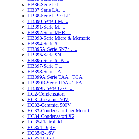
HB36-Serie I~L.....
HB37-Serie LA.....
HB38-Serie LB ~ LF.....
HB390-Serie LM.....
HB391-Serie M.....
HB392-Serie M~R.....
HB393-Serie Micro & Memorie
HB394-Serie S.....
HB395A-Serie SN74 .....
HB395-Serie SN.....
HB396-Serie STK....
HB397-Serie T.....
HB398-Serie TA.....
HB399A-Serie TAA - TCA
HB399B-Serie TDA - TEA
HB399E-Serie U~Z.....
HC2-Condensatori
HC31-Ceramici 50V
HC32-Ceramici 500V
HC33-Condensatori per Motori
HC34-Condensatori X2
HC35-Elettrolitici
HC3541-6,3V
HC3542-16V
HC3543-25V