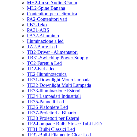
MH2-Prese Audio 3,5mm
ML2-Spine Banana
Contenitori per elettronica
PA2-Contenitori vari
PB2-Teko
PA31-ABS
PA32-Alluminio
Illuminazione a led
TA2-Barre Led
TB2-Driver - Alimentatori
TB31-Switching Power Supply
TC2-Faretti a Led
TD2-Fari a led
TE2-Illuminotecnica
TE31-Downlight Mono lampada
TE32-Downlight Multi Lampada
TE33-Illuminazione Esterni
TE34-Lampadari Industriali
TE35-Pannelli Led
TE36-Plafoniere Led
TE37-Proiettori a Binario
TE38-Proiettori per Esterni
TF2-Lampade Bulbi Strisce Tubi LED
TF31-Bulbi Classici Led
TF32-Bulbi Filamento Clear Led