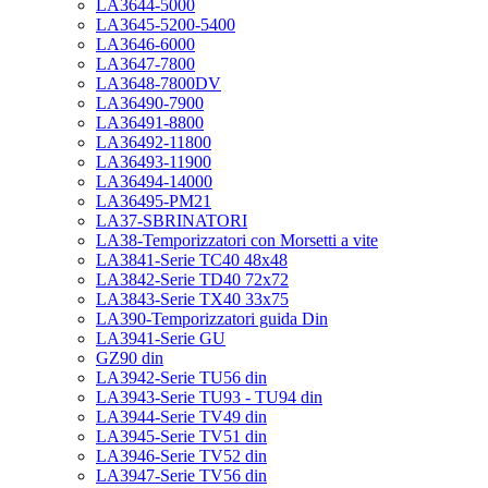
LA3644-5000
LA3645-5200-5400
LA3646-6000
LA3647-7800
LA3648-7800DV
LA36490-7900
LA36491-8800
LA36492-11800
LA36493-11900
LA36494-14000
LA36495-PM21
LA37-SBRINATORI
LA38-Temporizzatori con Morsetti a vite
LA3841-Serie TC40 48x48
LA3842-Serie TD40 72x72
LA3843-Serie TX40 33x75
LA390-Temporizzatori guida Din
LA3941-Serie GU
GZ90 din
LA3942-Serie TU56 din
LA3943-Serie TU93 - TU94 din
LA3944-Serie TV49 din
LA3945-Serie TV51 din
LA3946-Serie TV52 din
LA3947-Serie TV56 din