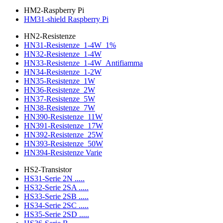
HM2-Raspberry Pi
HM31-shield Raspberry Pi
HN2-Resistenze
HN31-Resistenze_1-4W_1%
HN32-Resistenze_1-4W
HN33-Resistenze_1-4W_Antifiamma
HN34-Resistenze_1-2W
HN35-Resistenze_1W
HN36-Resistenze_2W
HN37-Resistenze_5W
HN38-Resistenze_7W
HN390-Resistenze_11W
HN391-Resistenze_17W
HN392-Resistenze_25W
HN393-Resistenze_50W
HN394-Resistenze Varie
HS2-Transistor
HS31-Serie 2N .....
HS32-Serie 2SA .....
HS33-Serie 2SB .....
HS34-Serie 2SC .....
HS35-Serie 2SD .....