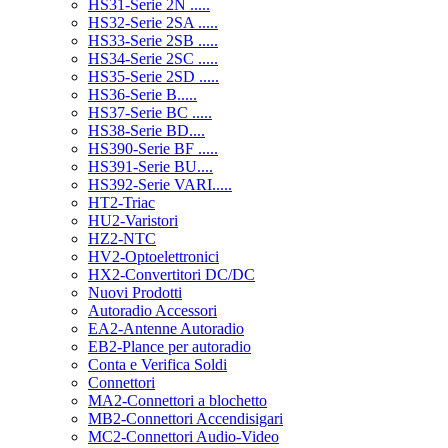
HS31-Serie 2N .....
HS32-Serie 2SA .....
HS33-Serie 2SB .....
HS34-Serie 2SC .....
HS35-Serie 2SD .....
HS36-Serie B.....
HS37-Serie BC .....
HS38-Serie BD....
HS390-Serie BF .....
HS391-Serie BU....
HS392-Serie VARI.....
HT2-Triac
HU2-Varistori
HZ2-NTC
HV2-Optoelettronici
HX2-Convertitori DC/DC
Nuovi Prodotti
Autoradio Accessori
EA2-Antenne Autoradio
EB2-Plance per autoradio
Conta e Verifica Soldi
Connettori
MA2-Connettori a blochetto
MB2-Connettori Accendisigari
MC2-Connettori Audio-Video