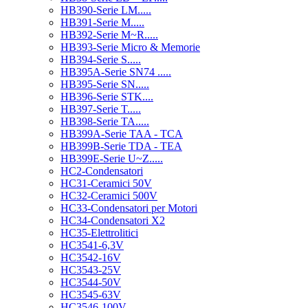
HB390-Serie LM.....
HB391-Serie M.....
HB392-Serie M~R.....
HB393-Serie Micro & Memorie
HB394-Serie S.....
HB395A-Serie SN74 .....
HB395-Serie SN.....
HB396-Serie STK....
HB397-Serie T.....
HB398-Serie TA.....
HB399A-Serie TAA - TCA
HB399B-Serie TDA - TEA
HB399E-Serie U~Z.....
HC2-Condensatori
HC31-Ceramici 50V
HC32-Ceramici 500V
HC33-Condensatori per Motori
HC34-Condensatori X2
HC35-Elettrolitici
HC3541-6,3V
HC3542-16V
HC3543-25V
HC3544-50V
HC3545-63V
HC3546-100V