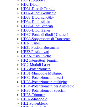
HC4155-2000V
HD2-Diodi
HD31-Diac & Tetrode
HD32-Diodi Germanio
HD33-Diodi schottky
HD34-Diodi silicio
HD35-Diodi Varicap
HD36-Diodi Zener
HD37-Ponte di diodi ( Graetz )
HD38-Soppressore di Transiente
HE2-Fusibili
HE31-Fusibili Bussmann
HE32-Fusibili vari
HE33-Fusibili vetro
HF2-Interruttori Termici
HG2-Moduli Laser
HH2-Potenziometri
HH31-Manopole Multigiro
HH32-Potenziometri lineari
HH33-Potenziometri multigiro
HH34-Potenziometri per Autoradio
HH35-Potenziometri Speciali
HH36-Trimmer
HH37-Manopole
HL2-Powerblock