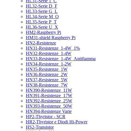
HL31-Serie 1_C
HL32-Serie D_F
HL33-Serie G_L
HL34-Serie M_O
HL35-Serie P_T
HL36-Serie U_X
HM2-Raspberry Pi
HM31-shield Raspberry Pi
HN2-Resistenze
HN31-Resistenze_1-4W_1%
HN32-Resistenze_1-4W
HN33-Resistenze_1-4W_Antifiamma
HN34-Resistenze_1-2W
HN35-Resistenze_1W
HN36-Resistenze_2W
HN37-Resistenze_5W
HN38-Resistenze_7W
HN390-Resistenze_11W
HN391-Resistenze_17W
HN392-Resistenze_25W
HN393-Resistenze_50W
HN394-Resistenze Varie
HP2-Thyristor - SCR
HR2-Thyristor e Diodi Hi-Power
HS2-Transistor