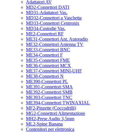
Adattatori AV
MD2-Connettori DATI
MD31-Adattatori Vas.
MD32-Connettori a Vaschetta
MD33-Connettori Centronix
MD34-Custodie Vas.
ME2-Connettori RF
ME31-Connettori Ant. Autoradio
ME32-Connettori Antenna TV
ME33-Connettori BNC
ME34-Connettori F
ME35-Connettori FME
ME36-Connettori MCX
ME37-Connettori MINI-UHF
ME38-Connettori N
ME390-Connettori PL
ME391-Connettori SMA
ME392-Connettori SMB
ME393-Connettori TNC
ME394-Connettori TWINAXIAL
MF2-Pinzette (Coccodrilli)
MG2-Connettori Alimentazione
MH2-Prese Audio 3,5mm
ML2-Spine Banana
Contenitori per elettronica