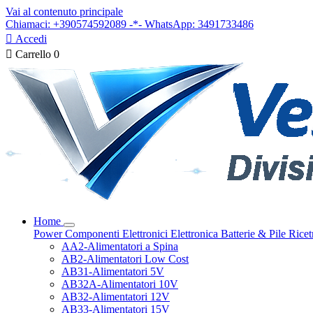
Vai al contenuto principale
Chiamaci: +390574592089 -*- WhatsApp: 3491733486

Accedi

Carrello
0
Home
Power
Componenti Elettronici
Elettronica
Batterie & Pile
Ricet
AA2-Alimentatori a Spina
AB2-Alimentatori Low Cost
AB31-Alimentatori 5V
AB32A-Alimentatori 10V
AB32-Alimentatori 12V
AB33-Alimentatori 15V