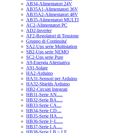
AB34-Alimentatori 24V
AB35A1-Alimentatori 36V
AB35A2-Alimentatori 48V
AB35-Alimentatori MULTI
AC2-Alimentatori PC
AD2-Inverter
AF2-Regolatori di Tensione
Gruppo di Continuita'
SA2-Ups serie Multistation
SB2-Ups serie NEMO
SC2-Ups serie Pure
A9-Energia Alternativa
A91-Solare
HA2-Arduino
HA31-Sensori per Arduino
HA32-Shields Arduino
HB2-Circuiti Integrati
HB31-Serie AN.....
HB32-Serie BA.....
HB33-Serie CA....
HB34-Serie CD....
HB35-Serie HA.....
HB36-Serie I~L.....
HB37-Serie LA.....
HB38-Serie LB ~ LF.....