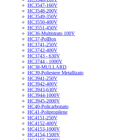
HC3547-160V
HC3548-200V
HC3549-350V
HC3550-400V
HC3551-450V
HC36-Multistrato 100V
HC37-PolBox
HC3741-250V
HC3742-400V
HC3743 - 630V
HC3744 - 1000V
HC38-MULLARD
HC39-Poliestere Metallizato
HC3941-250V
HC3942-400V
HC3943-630V
HC3944-1000V
HC3945-2000V
HC40-Policarbonato
HC41-Polipropilene
HC4151-250V
HC4152-400V
HC4153-1000V
HC4154-1500V