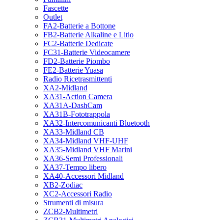
Fascette
Outlet
FA2-Batterie a Bottone
FB2-Batterie Alkaline e Litio
FC2-Batterie Dedicate
FC31-Batterie Videocamere
FD2-Batterie Piombo
FE2-Batterie Yuasa
Radio Ricetrasmittenti
XA2-Midland
XA31-Action Camera
XA31A-DashCam
XA31B-Fototrappola
XA32-Intercomunicanti Bluetooth
XA33-Midland CB
XA34-Midland VHF-UHF
XA35-Midland VHF Marini
XA36-Semi Professionali
XA37-Tempo libero
XA40-Accessori Midland
XB2-Zodiac
XC2-Accessori Radio
Strumenti di misura
ZCB2-Multimetri