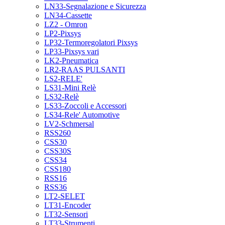
LN33-Segnalazione e Sicurezza
LN34-Cassette
LZ2 - Omron
LP2-Pixsys
LP32-Termoregolatori Pixsys
LP33-Pixsys vari
LK2-Pneumatica
LR2-RAAS PULSANTI
LS2-RELE'
LS31-Mini Relè
LS32-Relè
LS33-Zoccoli e Accessori
LS34-Rele' Automotive
LV2-Schmersal
RSS260
CSS30
CSS30S
CSS34
CSS180
RSS16
RSS36
LT2-SELET
LT31-Encoder
LT32-Sensori
LT33-Strumenti