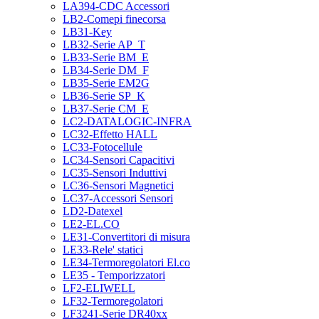
LA394-CDC Accessori
LB2-Comepi finecorsa
LB31-Key
LB32-Serie AP_T
LB33-Serie BM_E
LB34-Serie DM_F
LB35-Serie EM2G
LB36-Serie SP_K
LB37-Serie CM_E
LC2-DATALOGIC-INFRA
LC32-Effetto HALL
LC33-Fotocellule
LC34-Sensori Capacitivi
LC35-Sensori Induttivi
LC36-Sensori Magnetici
LC37-Accessori Sensori
LD2-Datexel
LE2-EL.CO
LE31-Convertitori di misura
LE33-Rele' statici
LE34-Termoregolatori El.co
LE35 - Temporizzatori
LF2-ELIWELL
LF32-Termoregolatori
LF3241-Serie DR40xx