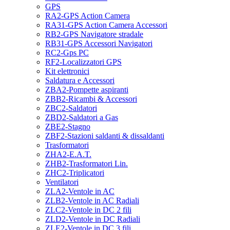
GPS
RA2-GPS Action Camera
RA31-GPS Action Camera Accessori
RB2-GPS Navigatore stradale
RB31-GPS Accessori Navigatori
RC2-Gps PC
RF2-Localizzatori GPS
Kit elettronici
Saldatura e Accessori
ZBA2-Pompette aspiranti
ZBB2-Ricambi & Accessori
ZBC2-Saldatori
ZBD2-Saldatori a Gas
ZBE2-Stagno
ZBF2-Stazioni saldanti & dissaldanti
Trasformatori
ZHA2-E.A.T.
ZHB2-Trasformatori Lin.
ZHC2-Triplicatori
Ventilatori
ZLA2-Ventole in AC
ZLB2-Ventole in AC Radiali
ZLC2-Ventole in DC 2 fili
ZLD2-Ventole in DC Radiali
ZLE2-Ventole in DC 3 fili