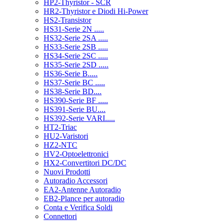
HP2-Thyristor - SCR
HR2-Thyristor e Diodi Hi-Power
HS2-Transistor
HS31-Serie 2N .....
HS32-Serie 2SA .....
HS33-Serie 2SB .....
HS34-Serie 2SC .....
HS35-Serie 2SD .....
HS36-Serie B.....
HS37-Serie BC .....
HS38-Serie BD....
HS390-Serie BF .....
HS391-Serie BU....
HS392-Serie VARI.....
HT2-Triac
HU2-Varistori
HZ2-NTC
HV2-Optoelettronici
HX2-Convertitori DC/DC
Nuovi Prodotti
Autoradio Accessori
EA2-Antenne Autoradio
EB2-Plance per autoradio
Conta e Verifica Soldi
Connettori