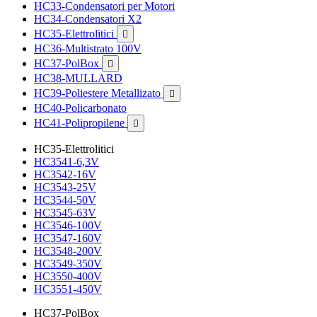
HC33-Condensatori per Motori
HC34-Condensatori X2
HC35-Elettrolitici

HC36-Multistrato 100V
HC37-PolBox

HC38-MULLARD
HC39-Poliestere Metallizato

HC40-Policarbonato
HC41-Polipropilene

HC35-Elettrolitici
HC3541-6,3V
HC3542-16V
HC3543-25V
HC3544-50V
HC3545-63V
HC3546-100V
HC3547-160V
HC3548-200V
HC3549-350V
HC3550-400V
HC3551-450V
HC37-PolBox