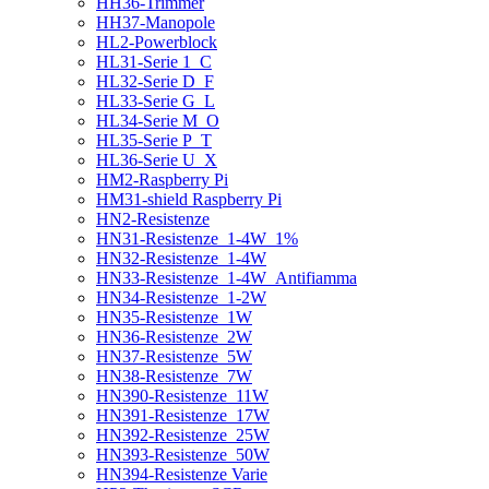
HH36-Trimmer
HH37-Manopole
HL2-Powerblock
HL31-Serie 1_C
HL32-Serie D_F
HL33-Serie G_L
HL34-Serie M_O
HL35-Serie P_T
HL36-Serie U_X
HM2-Raspberry Pi
HM31-shield Raspberry Pi
HN2-Resistenze
HN31-Resistenze_1-4W_1%
HN32-Resistenze_1-4W
HN33-Resistenze_1-4W_Antifiamma
HN34-Resistenze_1-2W
HN35-Resistenze_1W
HN36-Resistenze_2W
HN37-Resistenze_5W
HN38-Resistenze_7W
HN390-Resistenze_11W
HN391-Resistenze_17W
HN392-Resistenze_25W
HN393-Resistenze_50W
HN394-Resistenze Varie