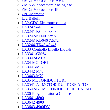
ZMN2-Video camere AHD
ZMP2-Videocamere Analogiche
ZMQ2-Videocamere IP
ZN1-Memorie
LJ2-Balluff
LA2-CDC Elettromeccanica
LA32-Contaimpulsi
LA3241-KC40 48x48
LA3242-KD40 72x72
LA3243-KD646 72x72
LA3244-TK48 48x48
LA33-Controllo Livello Liquidi
LA3341-GM64
LA3342-GS63
LA34-MOTORI
LA3441-M37
LA3442-M48
LA3443-M70
LA35-MOTORIDUTTORI
LA3541-AT MOTORIDUTTORE ALTO
LA3542-BT MOTORIDUTTORE BASSO
LA36-Programmatori a Camme
LA3641-4800
LA3642-4900
LA3643-4900DV