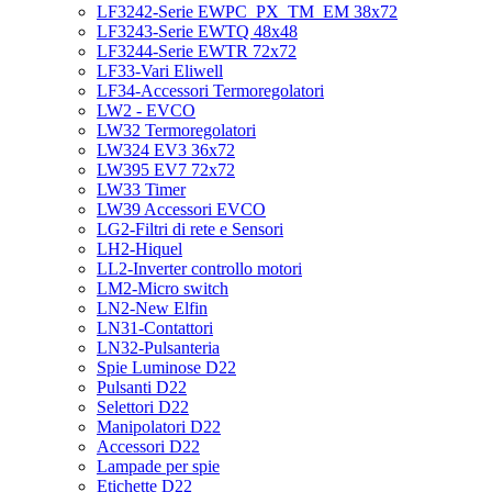
LF3242-Serie EWPC_PX_TM_EM 38x72
LF3243-Serie EWTQ 48x48
LF3244-Serie EWTR 72x72
LF33-Vari Eliwell
LF34-Accessori Termoregolatori
LW2 - EVCO
LW32 Termoregolatori
LW324 EV3 36x72
LW395 EV7 72x72
LW33 Timer
LW39 Accessori EVCO
LG2-Filtri di rete e Sensori
LH2-Hiquel
LL2-Inverter controllo motori
LM2-Micro switch
LN2-New Elfin
LN31-Contattori
LN32-Pulsanteria
Spie Luminose D22
Pulsanti D22
Selettori D22
Manipolatori D22
Accessori D22
Lampade per spie
Etichette D22