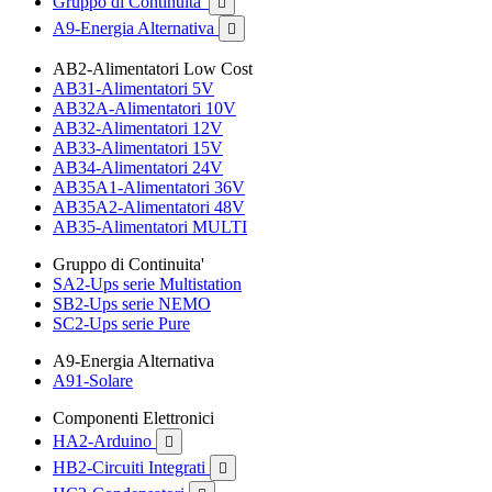
Gruppo di Continuita'

A9-Energia Alternativa

AB2-Alimentatori Low Cost
AB31-Alimentatori 5V
AB32A-Alimentatori 10V
AB32-Alimentatori 12V
AB33-Alimentatori 15V
AB34-Alimentatori 24V
AB35A1-Alimentatori 36V
AB35A2-Alimentatori 48V
AB35-Alimentatori MULTI
Gruppo di Continuita'
SA2-Ups serie Multistation
SB2-Ups serie NEMO
SC2-Ups serie Pure
A9-Energia Alternativa
A91-Solare
Componenti Elettronici
HA2-Arduino

HB2-Circuiti Integrati
