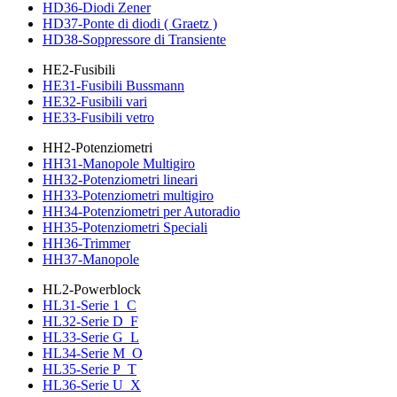
HD36-Diodi Zener
HD37-Ponte di diodi ( Graetz )
HD38-Soppressore di Transiente
HE2-Fusibili
HE31-Fusibili Bussmann
HE32-Fusibili vari
HE33-Fusibili vetro
HH2-Potenziometri
HH31-Manopole Multigiro
HH32-Potenziometri lineari
HH33-Potenziometri multigiro
HH34-Potenziometri per Autoradio
HH35-Potenziometri Speciali
HH36-Trimmer
HH37-Manopole
HL2-Powerblock
HL31-Serie 1_C
HL32-Serie D_F
HL33-Serie G_L
HL34-Serie M_O
HL35-Serie P_T
HL36-Serie U_X