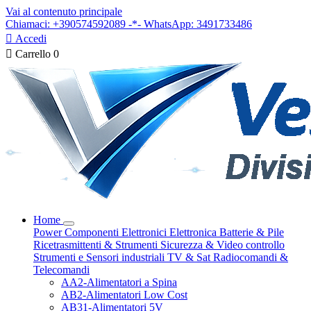
Vai al contenuto principale
Chiamaci: +390574592089 -*- WhatsApp: 3491733486

Accedi

Carrello
0
Home
Power
Componenti Elettronici
Elettronica
Batterie & Pile
Ricetrasmittenti & Strumenti
Sicurezza & Video controllo
Strumenti e Sensori industriali
TV & Sat
Radiocomandi &
Telecomandi
AA2-Alimentatori a Spina
AB2-Alimentatori Low Cost
AB31-Alimentatori 5V