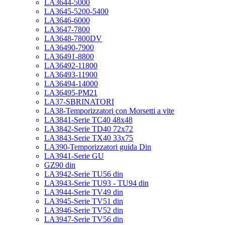
LA3644-5000
LA3645-5200-5400
LA3646-6000
LA3647-7800
LA3648-7800DV
LA36490-7900
LA36491-8800
LA36492-11800
LA36493-11900
LA36494-14000
LA36495-PM21
LA37-SBRINATORI
LA38-Temporizzatori con Morsetti a vite
LA3841-Serie TC40 48x48
LA3842-Serie TD40 72x72
LA3843-Serie TX40 33x75
LA390-Temporizzatori guida Din
LA3941-Serie GU
GZ90 din
LA3942-Serie TU56 din
LA3943-Serie TU93 - TU94 din
LA3944-Serie TV49 din
LA3945-Serie TV51 din
LA3946-Serie TV52 din
LA3947-Serie TV56 din