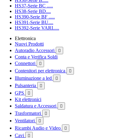
HS36-Serie B.....
HS37-Serie BC .....
HS38-Serie BD....
HS390-Serie BF .....
HS391-Serie BU....
HS392-Serie VARI.....
Elettronica
Nuovi Prodotti
Autoradio Accessori

Conta e Verifica Soldi
Connettori

Contenitori per elettronica

Illuminazione a led

Pulsanteria

GPS

Kit elettronici
Saldatura e Accessori

Trasformatori

Ventilatori

Ricambi Audio e Video

Cavi
