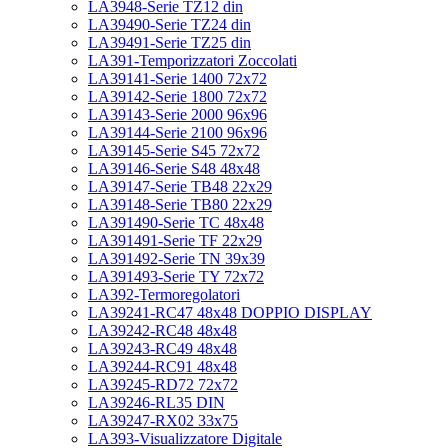
LA3948-Serie TZ12 din
LA39490-Serie TZ24 din
LA39491-Serie TZ25 din
LA391-Temporizzatori Zoccolati
LA39141-Serie 1400 72x72
LA39142-Serie 1800 72x72
LA39143-Serie 2000 96x96
LA39144-Serie 2100 96x96
LA39145-Serie S45 72x72
LA39146-Serie S48 48x48
LA39147-Serie TB48 22x29
LA39148-Serie TB80 22x29
LA391490-Serie TC 48x48
LA391491-Serie TF 22x29
LA391492-Serie TN 39x39
LA391493-Serie TY 72x72
LA392-Termoregolatori
LA39241-RC47 48x48 DOPPIO DISPLAY
LA39242-RC48 48x48
LA39243-RC49 48x48
LA39244-RC91 48x48
LA39245-RD72 72x72
LA39246-RL35 DIN
LA39247-RX02 33x75
LA393-Visualizzatore Digitale