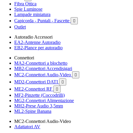
Fibra Ottica
Spie Luminose
Lampade miniatura
Capicorda - Puntali - Fascette

Outlet
Autoradio Accessori
EA2-Antenne Autoradio
EB2-Plance per autoradio
Connettori
MA2-Connettori a blochetto
MB2-Connettori Accendisigari
MC2-Connettori Audio-Video

MD2-Connettori DATI

ME2-Connettori RF

MF2-Pinzette (Coccodrilli)
MG2-Connettori Alimentazione
MH2-Prese Audio 3,5mm
ML2-Spine Banana
MC2-Connettori Audio-Video
Adattatori AV