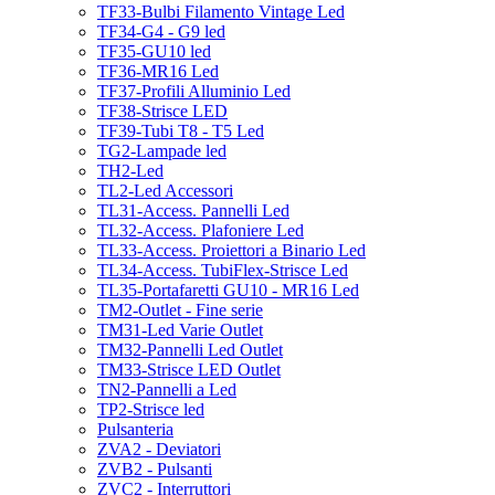
TF33-Bulbi Filamento Vintage Led
TF34-G4 - G9 led
TF35-GU10 led
TF36-MR16 Led
TF37-Profili Alluminio Led
TF38-Strisce LED
TF39-Tubi T8 - T5 Led
TG2-Lampade led
TH2-Led
TL2-Led Accessori
TL31-Access. Pannelli Led
TL32-Access. Plafoniere Led
TL33-Access. Proiettori a Binario Led
TL34-Access. TubiFlex-Strisce Led
TL35-Portafaretti GU10 - MR16 Led
TM2-Outlet - Fine serie
TM31-Led Varie Outlet
TM32-Pannelli Led Outlet
TM33-Strisce LED Outlet
TN2-Pannelli a Led
TP2-Strisce led
Pulsanteria
ZVA2 - Deviatori
ZVB2 - Pulsanti
ZVC2 - Interruttori