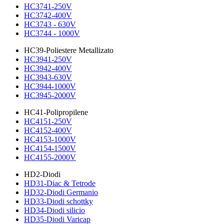
HC3741-250V
HC3742-400V
HC3743 - 630V
HC3744 - 1000V
HC39-Poliestere Metallizato
HC3941-250V
HC3942-400V
HC3943-630V
HC3944-1000V
HC3945-2000V
HC41-Polipropilene
HC4151-250V
HC4152-400V
HC4153-1000V
HC4154-1500V
HC4155-2000V
HD2-Diodi
HD31-Diac & Tetrode
HD32-Diodi Germanio
HD33-Diodi schottky
HD34-Diodi silicio
HD35-Diodi Varicap