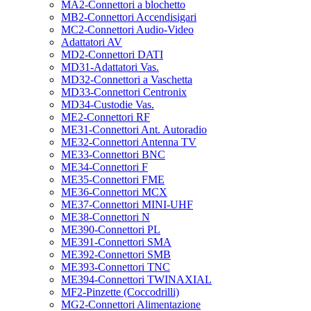
MA2-Connettori a blochetto
MB2-Connettori Accendisigari
MC2-Connettori Audio-Video
Adattatori AV
MD2-Connettori DATI
MD31-Adattatori Vas.
MD32-Connettori a Vaschetta
MD33-Connettori Centronix
MD34-Custodie Vas.
ME2-Connettori RF
ME31-Connettori Ant. Autoradio
ME32-Connettori Antenna TV
ME33-Connettori BNC
ME34-Connettori F
ME35-Connettori FME
ME36-Connettori MCX
ME37-Connettori MINI-UHF
ME38-Connettori N
ME390-Connettori PL
ME391-Connettori SMA
ME392-Connettori SMB
ME393-Connettori TNC
ME394-Connettori TWINAXIAL
MF2-Pinzette (Coccodrilli)
MG2-Connettori Alimentazione