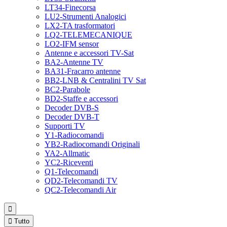
LT34-Finecorsa
LU2-Strumenti Analogici
LX2-TA trasformatori
LQ2-TELEMECANIQUE
LO2-IFM sensor
Antenne e accessori TV-Sat
BA2-Antenne TV
BA31-Fracarro antenne
BB2-LNB & Centralini TV Sat
BC2-Parabole
BD2-Staffe e accessori
Decoder DVB-S
Decoder DVB-T
Supporti TV
Y1-Radiocomandi
YB2-Radiocomandi Originali
YA2-Allmatic
YC2-Riceventi
Q1-Telecomandi
QD2-Telecomandi TV
QC2-Telecomandi Air


Tutto