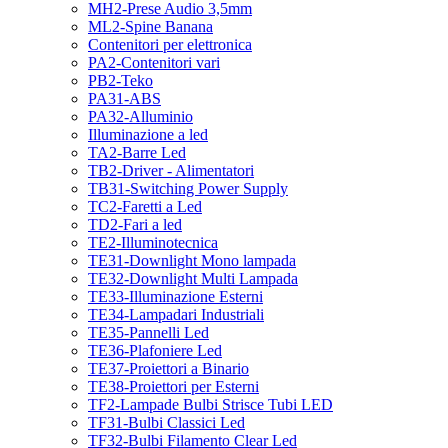
MH2-Prese Audio 3,5mm
ML2-Spine Banana
Contenitori per elettronica
PA2-Contenitori vari
PB2-Teko
PA31-ABS
PA32-Alluminio
Illuminazione a led
TA2-Barre Led
TB2-Driver - Alimentatori
TB31-Switching Power Supply
TC2-Faretti a Led
TD2-Fari a led
TE2-Illuminotecnica
TE31-Downlight Mono lampada
TE32-Downlight Multi Lampada
TE33-Illuminazione Esterni
TE34-Lampadari Industriali
TE35-Pannelli Led
TE36-Plafoniere Led
TE37-Proiettori a Binario
TE38-Proiettori per Esterni
TF2-Lampade Bulbi Strisce Tubi LED
TF31-Bulbi Classici Led
TF32-Bulbi Filamento Clear Led