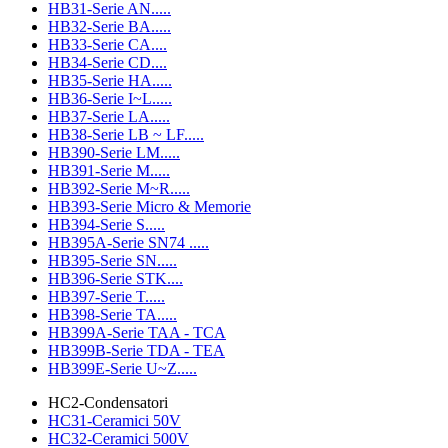
HB31-Serie AN.....
HB32-Serie BA.....
HB33-Serie CA....
HB34-Serie CD....
HB35-Serie HA.....
HB36-Serie I~L.....
HB37-Serie LA.....
HB38-Serie LB ~ LF.....
HB390-Serie LM.....
HB391-Serie M.....
HB392-Serie M~R.....
HB393-Serie Micro & Memorie
HB394-Serie S.....
HB395A-Serie SN74 .....
HB395-Serie SN.....
HB396-Serie STK....
HB397-Serie T.....
HB398-Serie TA.....
HB399A-Serie TAA - TCA
HB399B-Serie TDA - TEA
HB399E-Serie U~Z.....
HC2-Condensatori
HC31-Ceramici 50V
HC32-Ceramici 500V