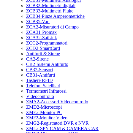
ZCB31-Multimetri Analogici
ZCB32-Multimetri digitali
ZCB33-Multimetri Fluke
ZCB34-Pinze Amperometriche
ZCB35-Vari
ZCA2-Misuratori di Campo
ZCA31-Promax
ZCA32-SatLink
ZCC2-Programmatori
ZCD2-SmartCard
Antifurti & Sirene
CA2-Sirene
CB2-Sistemi Antifurto
CB32-Sensori
CB31-Antifurti
Tastiere RFID
Telefoni Satellitari
Termometri Infrarossi
Videocontrollo
ZMA2-Accessori Videocontrollo
ZMD2-Microscopi
ZME2-Monitor PC
ZMF2-Monitor Video
ZMG2-Registratori DVR e NVR
ZML2-SPY CAM & CAMERA CAR