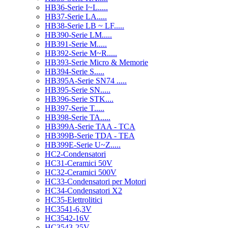
HB36-Serie I~L.....
HB37-Serie LA.....
HB38-Serie LB ~ LF.....
HB390-Serie LM.....
HB391-Serie M.....
HB392-Serie M~R.....
HB393-Serie Micro & Memorie
HB394-Serie S.....
HB395A-Serie SN74 .....
HB395-Serie SN.....
HB396-Serie STK....
HB397-Serie T.....
HB398-Serie TA.....
HB399A-Serie TAA - TCA
HB399B-Serie TDA - TEA
HB399E-Serie U~Z.....
HC2-Condensatori
HC31-Ceramici 50V
HC32-Ceramici 500V
HC33-Condensatori per Motori
HC34-Condensatori X2
HC35-Elettrolitici
HC3541-6,3V
HC3542-16V
HC3543-25V