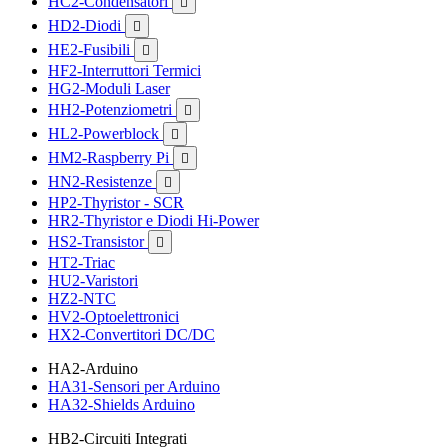
HC2-Condensatori

HD2-Diodi

HE2-Fusibili

HF2-Interruttori Termici
HG2-Moduli Laser
HH2-Potenziometri

HL2-Powerblock

HM2-Raspberry Pi

HN2-Resistenze

HP2-Thyristor - SCR
HR2-Thyristor e Diodi Hi-Power
HS2-Transistor

HT2-Triac
HU2-Varistori
HZ2-NTC
HV2-Optoelettronici
HX2-Convertitori DC/DC
HA2-Arduino
HA31-Sensori per Arduino
HA32-Shields Arduino
HB2-Circuiti Integrati