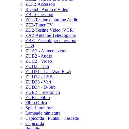
ZLF2-Accessori
Ricambi Audio e Video
ZB2-Cinescopi
ZC2-Testine e puntine Audio
ZE2-Tuner TV
ZD2-Testine Video (VCR)
ZA2-Antenne Telescopiche
ZB31-Zoccoli per cinescopi
Cavi
ZUA2 - Alimentazione
ZUB2 - Audio
ZUC2 - Video
ZUD2 - Dati
ZUD31 - Lan-Wan RJ45
ZUD32 - USB
ZUD33 - Vari
ZUD34 - D-Sub
ZUE2 - Telefonico
ZUF2 - Fibra
Fibra Ottica
Spie Luminose
Lampade miniatura
Capicorda - Puntali - Fascette
Capicorda
Puntalini