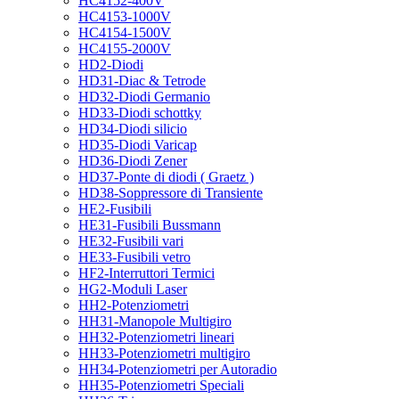
HC4152-400V
HC4153-1000V
HC4154-1500V
HC4155-2000V
HD2-Diodi
HD31-Diac & Tetrode
HD32-Diodi Germanio
HD33-Diodi schottky
HD34-Diodi silicio
HD35-Diodi Varicap
HD36-Diodi Zener
HD37-Ponte di diodi ( Graetz )
HD38-Soppressore di Transiente
HE2-Fusibili
HE31-Fusibili Bussmann
HE32-Fusibili vari
HE33-Fusibili vetro
HF2-Interruttori Termici
HG2-Moduli Laser
HH2-Potenziometri
HH31-Manopole Multigiro
HH32-Potenziometri lineari
HH33-Potenziometri multigiro
HH34-Potenziometri per Autoradio
HH35-Potenziometri Speciali