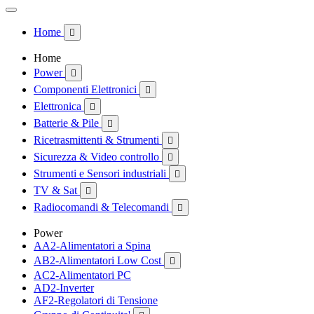
Home

Home
Power

Componenti Elettronici

Elettronica

Batterie & Pile

Ricetrasmittenti & Strumenti

Sicurezza & Video controllo

Strumenti e Sensori industriali

TV & Sat

Radiocomandi & Telecomandi

Power
AA2-Alimentatori a Spina
AB2-Alimentatori Low Cost

AC2-Alimentatori PC
AD2-Inverter
AF2-Regolatori di Tensione