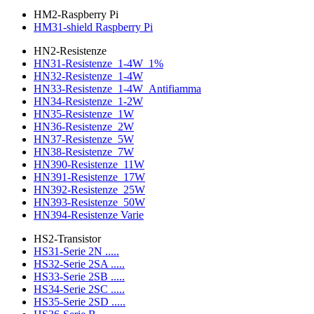
HM2-Raspberry Pi
HM31-shield Raspberry Pi
HN2-Resistenze
HN31-Resistenze_1-4W_1%
HN32-Resistenze_1-4W
HN33-Resistenze_1-4W_Antifiamma
HN34-Resistenze_1-2W
HN35-Resistenze_1W
HN36-Resistenze_2W
HN37-Resistenze_5W
HN38-Resistenze_7W
HN390-Resistenze_11W
HN391-Resistenze_17W
HN392-Resistenze_25W
HN393-Resistenze_50W
HN394-Resistenze Varie
HS2-Transistor
HS31-Serie 2N .....
HS32-Serie 2SA .....
HS33-Serie 2SB .....
HS34-Serie 2SC .....
HS35-Serie 2SD .....