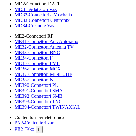
MD2-Connettori DATI
MD31-Adattatori Vas.
MD32-Connettori a Vaschetta
MD33-Connettori Centronix
MD34-Custodie Vas.
ME2-Connettori RF
ME31-Connettori Ant. Autoradio
ME32-Connettori Antenna TV
ME33-Connettori BNC
ME34-Connettori F
ME35-Connettori FME
ME36-Connettori MCX
ME37-Connettori MINI-UHF
ME38-Connettori N
ME390-Connettori PL
ME391-Connettori SMA
ME392-Connettori SMB
ME393-Connettori TNC
ME394-Connettori TWINAXIAL
Contenitori per elettronica
PA2-Contenitori vari
PB2-Teko
