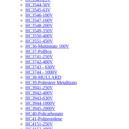
HC3544-50V
HC3545-63V
HC3546-100V
HC3547-160V
HC3548-200V
HC3549-350V
HC3550-400V
HC3551-450V
HC36-Multistrato 100V
HC37-PolBox
HC3741-250V
HC3742-400V
HC3743 - 630V
HC3744 - 1000V
HC38-MULLARD
HC39-Poliestere Metallizato
HC3941-250V
HC3942-400V
HC3943-630V
HC3944-1000V
HC3945-2000V
HC40-Policarbonato
HC41-Polipropilene
HC4151-250V