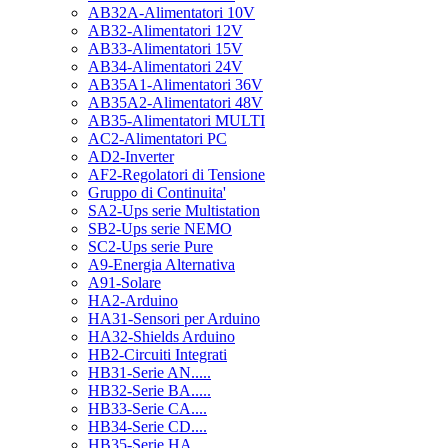
AB32A-Alimentatori 10V
AB32-Alimentatori 12V
AB33-Alimentatori 15V
AB34-Alimentatori 24V
AB35A1-Alimentatori 36V
AB35A2-Alimentatori 48V
AB35-Alimentatori MULTI
AC2-Alimentatori PC
AD2-Inverter
AF2-Regolatori di Tensione
Gruppo di Continuita'
SA2-Ups serie Multistation
SB2-Ups serie NEMO
SC2-Ups serie Pure
A9-Energia Alternativa
A91-Solare
HA2-Arduino
HA31-Sensori per Arduino
HA32-Shields Arduino
HB2-Circuiti Integrati
HB31-Serie AN.....
HB32-Serie BA.....
HB33-Serie CA....
HB34-Serie CD....
HB35-Serie HA.....