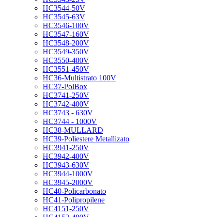
HC3544-50V
HC3545-63V
HC3546-100V
HC3547-160V
HC3548-200V
HC3549-350V
HC3550-400V
HC3551-450V
HC36-Multistrato 100V
HC37-PolBox
HC3741-250V
HC3742-400V
HC3743 - 630V
HC3744 - 1000V
HC38-MULLARD
HC39-Poliestere Metallizato
HC3941-250V
HC3942-400V
HC3943-630V
HC3944-1000V
HC3945-2000V
HC40-Policarbonato
HC41-Polipropilene
HC4151-250V