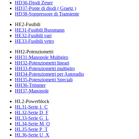
HD36-Diodi Zener
HD37-Ponte di diodi ( Graetz )
HD38-Soppressore di Transiente
HE2-Fusibili
HE31-Fusibili Bussmann
HE32-Fusibili vari
HE33-Fusibili vetro
HH2-Potenziometri
HH31-Manopole Multigiro
HH32-Potenziometri lineari
HH33-Potenziometri multigiro
HH34-Potenziometri per Autoradio
HH35-Potenziometri Speciali
HH36-Trimmer
HH37-Manopole
HL2-Powerblock
HL31-Serie 1_C
HL32-Serie D_F
HL33-Serie G_L
HL34-Serie M_O
HL35-Serie P_T
HL36-Serie U_X