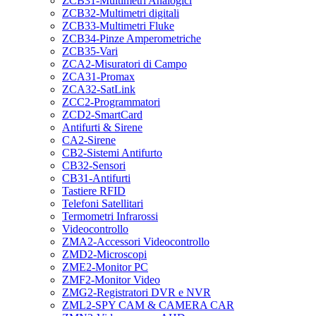
ZCB31-Multimetri Analogici
ZCB32-Multimetri digitali
ZCB33-Multimetri Fluke
ZCB34-Pinze Amperometriche
ZCB35-Vari
ZCA2-Misuratori di Campo
ZCA31-Promax
ZCA32-SatLink
ZCC2-Programmatori
ZCD2-SmartCard
Antifurti & Sirene
CA2-Sirene
CB2-Sistemi Antifurto
CB32-Sensori
CB31-Antifurti
Tastiere RFID
Telefoni Satellitari
Termometri Infrarossi
Videocontrollo
ZMA2-Accessori Videocontrollo
ZMD2-Microscopi
ZME2-Monitor PC
ZMF2-Monitor Video
ZMG2-Registratori DVR e NVR
ZML2-SPY CAM & CAMERA CAR