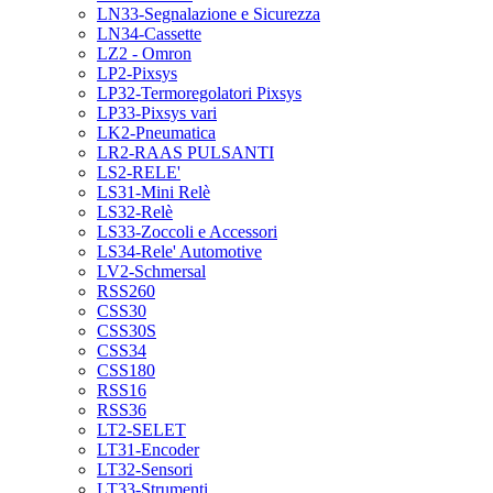
LN33-Segnalazione e Sicurezza
LN34-Cassette
LZ2 - Omron
LP2-Pixsys
LP32-Termoregolatori Pixsys
LP33-Pixsys vari
LK2-Pneumatica
LR2-RAAS PULSANTI
LS2-RELE'
LS31-Mini Relè
LS32-Relè
LS33-Zoccoli e Accessori
LS34-Rele' Automotive
LV2-Schmersal
RSS260
CSS30
CSS30S
CSS34
CSS180
RSS16
RSS36
LT2-SELET
LT31-Encoder
LT32-Sensori
LT33-Strumenti