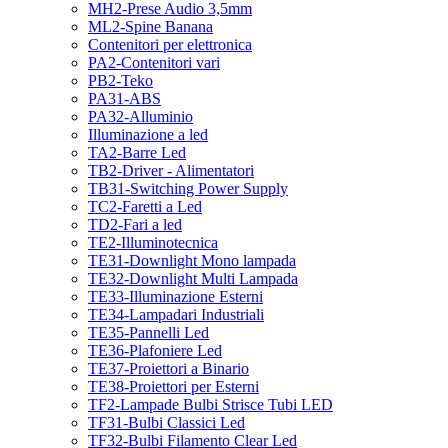
MH2-Prese Audio 3,5mm
ML2-Spine Banana
Contenitori per elettronica
PA2-Contenitori vari
PB2-Teko
PA31-ABS
PA32-Alluminio
Illuminazione a led
TA2-Barre Led
TB2-Driver - Alimentatori
TB31-Switching Power Supply
TC2-Faretti a Led
TD2-Fari a led
TE2-Illuminotecnica
TE31-Downlight Mono lampada
TE32-Downlight Multi Lampada
TE33-Illuminazione Esterni
TE34-Lampadari Industriali
TE35-Pannelli Led
TE36-Plafoniere Led
TE37-Proiettori a Binario
TE38-Proiettori per Esterni
TF2-Lampade Bulbi Strisce Tubi LED
TF31-Bulbi Classici Led
TF32-Bulbi Filamento Clear Led