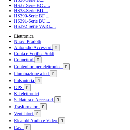
HS36-Serie B.....
HS37-Serie BC .....
HS38-Serie BD....
HS390-Serie BF .....
HS391-Serie BU....
HS392-Serie VARI.....
Elettronica
Nuovi Prodotti
Autoradio Accessori

Conta e Verifica Soldi
Connettori

Contenitori per elettronica

Illuminazione a led

Pulsanteria

GPS

Kit elettronici
Saldatura e Accessori

Trasformatori

Ventilatori

Ricambi Audio e Video

Cavi
