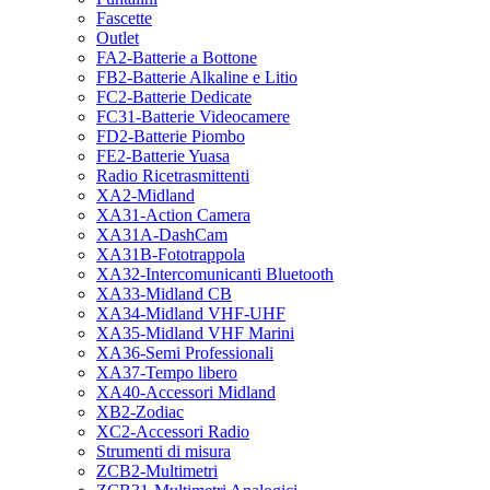
Fascette
Outlet
FA2-Batterie a Bottone
FB2-Batterie Alkaline e Litio
FC2-Batterie Dedicate
FC31-Batterie Videocamere
FD2-Batterie Piombo
FE2-Batterie Yuasa
Radio Ricetrasmittenti
XA2-Midland
XA31-Action Camera
XA31A-DashCam
XA31B-Fototrappola
XA32-Intercomunicanti Bluetooth
XA33-Midland CB
XA34-Midland VHF-UHF
XA35-Midland VHF Marini
XA36-Semi Professionali
XA37-Tempo libero
XA40-Accessori Midland
XB2-Zodiac
XC2-Accessori Radio
Strumenti di misura
ZCB2-Multimetri