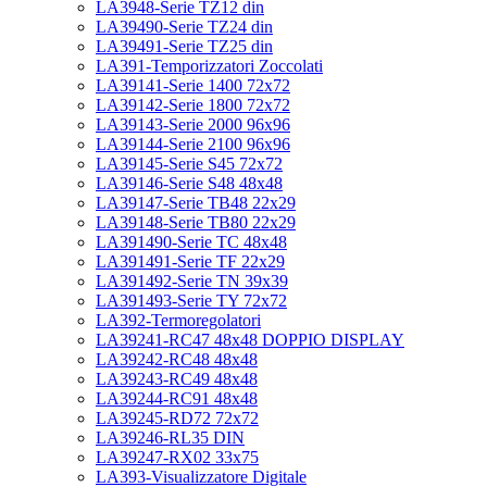
LA3948-Serie TZ12 din
LA39490-Serie TZ24 din
LA39491-Serie TZ25 din
LA391-Temporizzatori Zoccolati
LA39141-Serie 1400 72x72
LA39142-Serie 1800 72x72
LA39143-Serie 2000 96x96
LA39144-Serie 2100 96x96
LA39145-Serie S45 72x72
LA39146-Serie S48 48x48
LA39147-Serie TB48 22x29
LA39148-Serie TB80 22x29
LA391490-Serie TC 48x48
LA391491-Serie TF 22x29
LA391492-Serie TN 39x39
LA391493-Serie TY 72x72
LA392-Termoregolatori
LA39241-RC47 48x48 DOPPIO DISPLAY
LA39242-RC48 48x48
LA39243-RC49 48x48
LA39244-RC91 48x48
LA39245-RD72 72x72
LA39246-RL35 DIN
LA39247-RX02 33x75
LA393-Visualizzatore Digitale