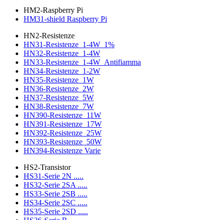
HM2-Raspberry Pi
HM31-shield Raspberry Pi
HN2-Resistenze
HN31-Resistenze_1-4W_1%
HN32-Resistenze_1-4W
HN33-Resistenze_1-4W_Antifiamma
HN34-Resistenze_1-2W
HN35-Resistenze_1W
HN36-Resistenze_2W
HN37-Resistenze_5W
HN38-Resistenze_7W
HN390-Resistenze_11W
HN391-Resistenze_17W
HN392-Resistenze_25W
HN393-Resistenze_50W
HN394-Resistenze Varie
HS2-Transistor
HS31-Serie 2N .....
HS32-Serie 2SA .....
HS33-Serie 2SB .....
HS34-Serie 2SC .....
HS35-Serie 2SD .....