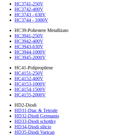
HC3741-250V
HC3742-400V
HC3743 - 630V
HC3744 - 1000V
HC39-Poliestere Metallizato
HC3941-250V
HC3942-400V
HC3943-630V
HC3944-1000V
HC3945-2000V
HC41-Polipropilene
HC4151-250V
HC4152-400V
HC4153-1000V
HC4154-1500V
HC4155-2000V
HD2-Diodi
HD31-Diac & Tetrode
HD32-Diodi Germanio
HD33-Diodi schottky
HD34-Diodi silicio
HD35-Diodi Varicap