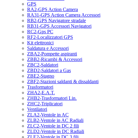
GPS
RA2-GPS Action Camera
RA31-GPS Action Camera Accessori
RB2-GPS Navigatore stradale
RB31-GPS Accessori Navigatori
RC2-Gps PC
RF2-Localizzatori GPS
Kit elettronici
Saldatura e Accessori
ZBA2-Pompette aspiranti
ZBB2-Ricambi & Accessori
ZBC2-Saldatori
ZBD2-Saldatori a Gas
ZBE2-Stagno
ZBF2-Stazioni saldanti & dissaldanti
Trasformatori
ZHA2-E.A.T.
ZHB2-Trasformatori Lin.
ZHC2-Triplicatori
Ventilatori
ZLA2-Ventole in AC
ZLB2-Ventole in AC Radiali
ZLC2-Ventole in DC 2 fili
ZLD2-Ventole in DC Radiali
ZLE2-Ventole in DC 3 fili