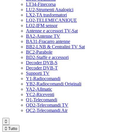
LT34-Finecorsa
LU2-Strumenti Analogici
LX2-TA trasformatori
LQ2-TELEMECANIQUE
LO2-IFM sensor
Antenne e accessori TV-Sat
BA2-Antenne TV
BA31-Fracarro antenne
BB2-LNB & Centralini TV Sat
BC2-Parabole
BD2-Staffe e accessori
Decoder DVB-S
Decoder DVB-T
Supporti TV
Y1-Radiocomandi
YB2-Radiocomandi Originali
YA2-Allmatic
YC2-Riceventi
Q1-Telecomandi
QD2-Telecomandi TV
QC2-Telecomandi Air


Tutto