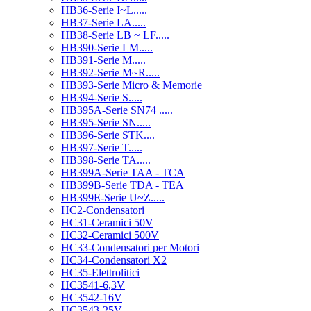
HB36-Serie I~L.....
HB37-Serie LA.....
HB38-Serie LB ~ LF.....
HB390-Serie LM.....
HB391-Serie M.....
HB392-Serie M~R.....
HB393-Serie Micro & Memorie
HB394-Serie S.....
HB395A-Serie SN74 .....
HB395-Serie SN.....
HB396-Serie STK....
HB397-Serie T.....
HB398-Serie TA.....
HB399A-Serie TAA - TCA
HB399B-Serie TDA - TEA
HB399E-Serie U~Z.....
HC2-Condensatori
HC31-Ceramici 50V
HC32-Ceramici 500V
HC33-Condensatori per Motori
HC34-Condensatori X2
HC35-Elettrolitici
HC3541-6,3V
HC3542-16V
HC3543-25V