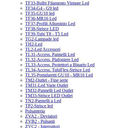
TF33-Bulbi Filamento Vintage Led
TF34-G4 - G9 led
TF35-GU10 led
TF36-MR16 Led
TF37-Profili Alluminio Led
TF38-Strisce LED
TF39-Tubi T8 - T5 Led
TG2-Lampade led
TH2-Led
TL2-Led Accessori
TL31-Access. Pannelli Led
TL32-Access. Plafoniere Led
TL33-Access. Proiettori a Binario Led
TL34-Access. TubiFlex-Strisce Led
TL35-Portafaretti GU10 - MR16 Led
TM2-Outlet - Fine serie
TM31-Led Varie Outlet
TM32-Pannelli Led Outlet
TM33-Strisce LED Outlet
TN2-Pannelli a Led
TP2-Strisce led
Pulsanteria
ZVA2 - Deviatori
ZVB2 - Pulsanti
ZVC2 - Interruttori