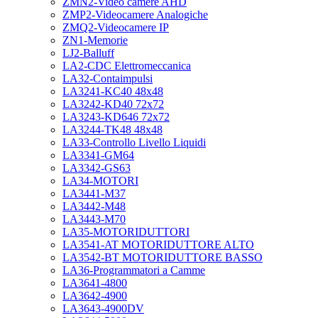
ZMN2-Video camere AHD
ZMP2-Videocamere Analogiche
ZMQ2-Videocamere IP
ZN1-Memorie
LJ2-Balluff
LA2-CDC Elettromeccanica
LA32-Contaimpulsi
LA3241-KC40 48x48
LA3242-KD40 72x72
LA3243-KD646 72x72
LA3244-TK48 48x48
LA33-Controllo Livello Liquidi
LA3341-GM64
LA3342-GS63
LA34-MOTORI
LA3441-M37
LA3442-M48
LA3443-M70
LA35-MOTORIDUTTORI
LA3541-AT MOTORIDUTTORE ALTO
LA3542-BT MOTORIDUTTORE BASSO
LA36-Programmatori a Camme
LA3641-4800
LA3642-4900
LA3643-4900DV