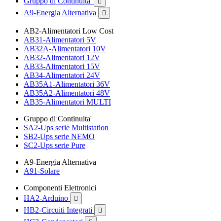
Gruppo di Continuita'

A9-Energia Alternativa

AB2-Alimentatori Low Cost
AB31-Alimentatori 5V
AB32A-Alimentatori 10V
AB32-Alimentatori 12V
AB33-Alimentatori 15V
AB34-Alimentatori 24V
AB35A1-Alimentatori 36V
AB35A2-Alimentatori 48V
AB35-Alimentatori MULTI
Gruppo di Continuita'
SA2-Ups serie Multistation
SB2-Ups serie NEMO
SC2-Ups serie Pure
A9-Energia Alternativa
A91-Solare
Componenti Elettronici
HA2-Arduino

HB2-Circuiti Integrati
