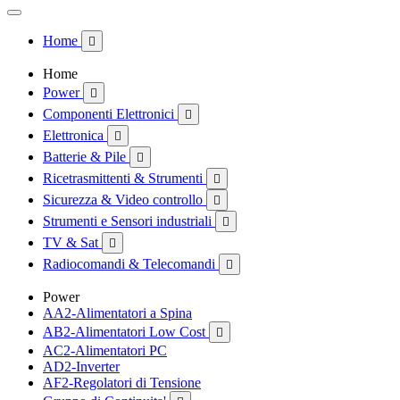
Home

Home
Power

Componenti Elettronici

Elettronica

Batterie & Pile

Ricetrasmittenti & Strumenti

Sicurezza & Video controllo

Strumenti e Sensori industriali

TV & Sat

Radiocomandi & Telecomandi

Power
AA2-Alimentatori a Spina
AB2-Alimentatori Low Cost

AC2-Alimentatori PC
AD2-Inverter
AF2-Regolatori di Tensione