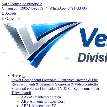
Vai al contenuto principale
Chiamaci: +390574592089 -*- WhatsApp: 3491733486

Accedi

Carrello
0
Home
Power
Componenti Elettronici
Elettronica
Batterie & Pile
Ricetrasmittenti & Strumenti
Sicurezza & Video controllo
Strumenti e Sensori industriali
TV & Sat
Radiocomandi &
Telecomandi
AA2-Alimentatori a Spina
AB2-Alimentatori Low Cost
AB31-Alimentatori 5V