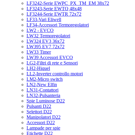
LF3242-Serie EWPC_PX_TM_EM 38x72
LF3243-Serie EWTQ 48x48
LF3244-Serie EWTR 72x72
LF33-Vari Eliwell
LF34-Accessori Termoregolatori
LW2 - EVCO
LW32 Termoregolatori
LW324 EV3 36x72
LW395 EV7 72x72
LW33 Timer
LW39 Accessori EVCO
LG2-Filtri di rete e Sensori
LH2-Hiquel
LL2-Inverter controllo motori
LM2-Micro switch
LN2-New Elfin
LN31-Contattori
LN32-Pulsanteria
Spie Luminose D22
Pulsanti D22
Selettori D22
Manipolatori D22
Accessori D22
Lampade per spie
Etichette D22