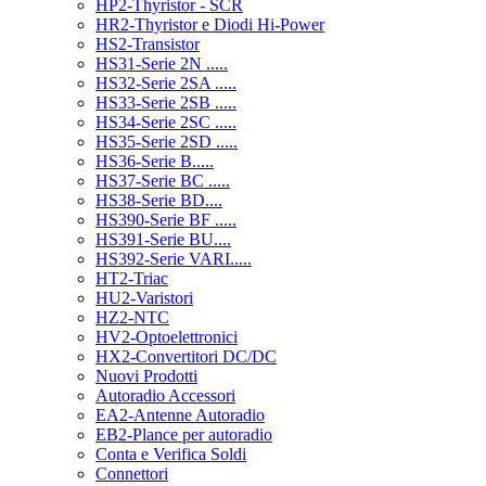
HP2-Thyristor - SCR
HR2-Thyristor e Diodi Hi-Power
HS2-Transistor
HS31-Serie 2N .....
HS32-Serie 2SA .....
HS33-Serie 2SB .....
HS34-Serie 2SC .....
HS35-Serie 2SD .....
HS36-Serie B.....
HS37-Serie BC .....
HS38-Serie BD....
HS390-Serie BF .....
HS391-Serie BU....
HS392-Serie VARI.....
HT2-Triac
HU2-Varistori
HZ2-NTC
HV2-Optoelettronici
HX2-Convertitori DC/DC
Nuovi Prodotti
Autoradio Accessori
EA2-Antenne Autoradio
EB2-Plance per autoradio
Conta e Verifica Soldi
Connettori