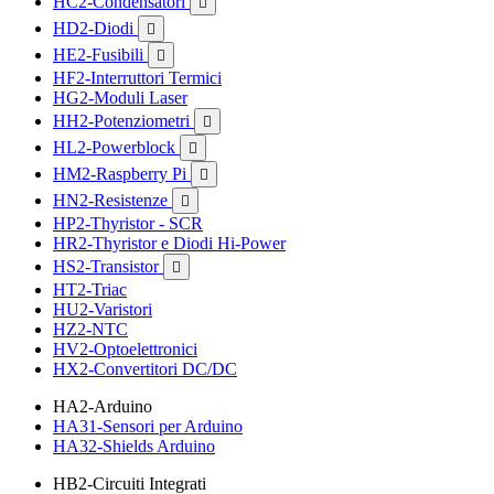
HC2-Condensatori

HD2-Diodi

HE2-Fusibili

HF2-Interruttori Termici
HG2-Moduli Laser
HH2-Potenziometri

HL2-Powerblock

HM2-Raspberry Pi

HN2-Resistenze

HP2-Thyristor - SCR
HR2-Thyristor e Diodi Hi-Power
HS2-Transistor

HT2-Triac
HU2-Varistori
HZ2-NTC
HV2-Optoelettronici
HX2-Convertitori DC/DC
HA2-Arduino
HA31-Sensori per Arduino
HA32-Shields Arduino
HB2-Circuiti Integrati