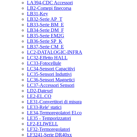
LA394-CDC Accessori
LB2-Comepi finecorsa
LB31-Key
LB32-Serie AP_T
LB33-Serie BM_E
LB34-Serie DM_F
LB35-Serie EM2G
LB36-Serie SP_K
LB37-Serie CM_E
LC2-DATALOGIC-INFRA
LC32-Effetto HALL
LC33-Fotocellule
LC34-Sensori Capacitivi
LC35-Sensori Induttivi
LC36-Sensori Magnetici
LC37-Accessori Sensori
LD2-Datexel
LE2-EL.CO
LE31-Convertitori di misura
LE33-Rele' statici
LE34-Termoregolatori El.co
LE35 - Temporizzatori
LF2-ELIWELL
LF32-Termoregolatori
LF3241-Serie DR40xx