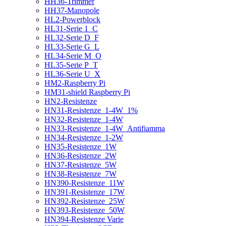
HH36-Trimmer
HH37-Manopole
HL2-Powerblock
HL31-Serie 1_C
HL32-Serie D_F
HL33-Serie G_L
HL34-Serie M_O
HL35-Serie P_T
HL36-Serie U_X
HM2-Raspberry Pi
HM31-shield Raspberry Pi
HN2-Resistenze
HN31-Resistenze_1-4W_1%
HN32-Resistenze_1-4W
HN33-Resistenze_1-4W_Antifiamma
HN34-Resistenze_1-2W
HN35-Resistenze_1W
HN36-Resistenze_2W
HN37-Resistenze_5W
HN38-Resistenze_7W
HN390-Resistenze_11W
HN391-Resistenze_17W
HN392-Resistenze_25W
HN393-Resistenze_50W
HN394-Resistenze Varie