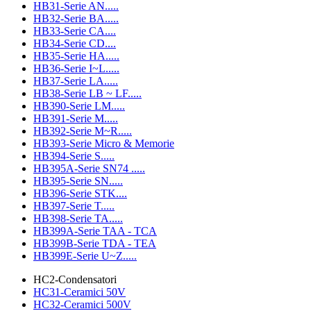
HB31-Serie AN.....
HB32-Serie BA.....
HB33-Serie CA....
HB34-Serie CD....
HB35-Serie HA.....
HB36-Serie I~L.....
HB37-Serie LA.....
HB38-Serie LB ~ LF.....
HB390-Serie LM.....
HB391-Serie M.....
HB392-Serie M~R.....
HB393-Serie Micro & Memorie
HB394-Serie S.....
HB395A-Serie SN74 .....
HB395-Serie SN.....
HB396-Serie STK....
HB397-Serie T.....
HB398-Serie TA.....
HB399A-Serie TAA - TCA
HB399B-Serie TDA - TEA
HB399E-Serie U~Z.....
HC2-Condensatori
HC31-Ceramici 50V
HC32-Ceramici 500V