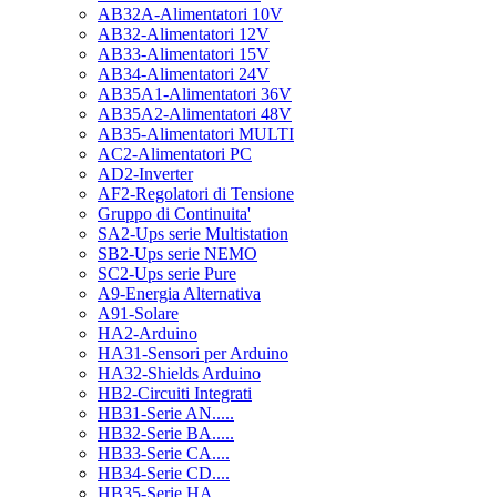
AB32A-Alimentatori 10V
AB32-Alimentatori 12V
AB33-Alimentatori 15V
AB34-Alimentatori 24V
AB35A1-Alimentatori 36V
AB35A2-Alimentatori 48V
AB35-Alimentatori MULTI
AC2-Alimentatori PC
AD2-Inverter
AF2-Regolatori di Tensione
Gruppo di Continuita'
SA2-Ups serie Multistation
SB2-Ups serie NEMO
SC2-Ups serie Pure
A9-Energia Alternativa
A91-Solare
HA2-Arduino
HA31-Sensori per Arduino
HA32-Shields Arduino
HB2-Circuiti Integrati
HB31-Serie AN.....
HB32-Serie BA.....
HB33-Serie CA....
HB34-Serie CD....
HB35-Serie HA.....