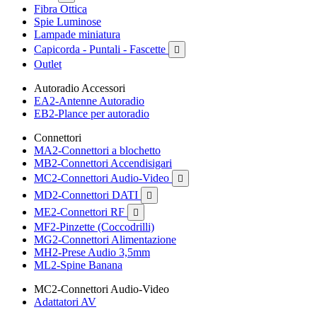
Fibra Ottica
Spie Luminose
Lampade miniatura
Capicorda - Puntali - Fascette

Outlet
Autoradio Accessori
EA2-Antenne Autoradio
EB2-Plance per autoradio
Connettori
MA2-Connettori a blochetto
MB2-Connettori Accendisigari
MC2-Connettori Audio-Video

MD2-Connettori DATI

ME2-Connettori RF

MF2-Pinzette (Coccodrilli)
MG2-Connettori Alimentazione
MH2-Prese Audio 3,5mm
ML2-Spine Banana
MC2-Connettori Audio-Video
Adattatori AV