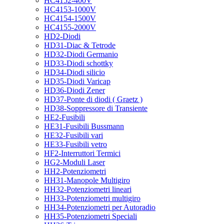
HC4152-400V
HC4153-1000V
HC4154-1500V
HC4155-2000V
HD2-Diodi
HD31-Diac & Tetrode
HD32-Diodi Germanio
HD33-Diodi schottky
HD34-Diodi silicio
HD35-Diodi Varicap
HD36-Diodi Zener
HD37-Ponte di diodi ( Graetz )
HD38-Soppressore di Transiente
HE2-Fusibili
HE31-Fusibili Bussmann
HE32-Fusibili vari
HE33-Fusibili vetro
HF2-Interruttori Termici
HG2-Moduli Laser
HH2-Potenziometri
HH31-Manopole Multigiro
HH32-Potenziometri lineari
HH33-Potenziometri multigiro
HH34-Potenziometri per Autoradio
HH35-Potenziometri Speciali