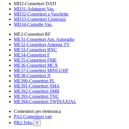
MD2-Connettori DATI
MD31-Adattatori Vas.
MD32-Connettori a Vaschetta
MD33-Connettori Centronix
MD34-Custodie Vas.
ME2-Connettori RF
ME31-Connettori Ant. Autoradio
ME32-Connettori Antenna TV
ME33-Connettori BNC
ME34-Connettori F
ME35-Connettori FME
ME36-Connettori MCX
ME37-Connettori MINI-UHF
ME38-Connettori N
ME390-Connettori PL
ME391-Connettori SMA
ME392-Connettori SMB
ME393-Connettori TNC
ME394-Connettori TWINAXIAL
Contenitori per elettronica
PA2-Contenitori vari
PB2-Teko
