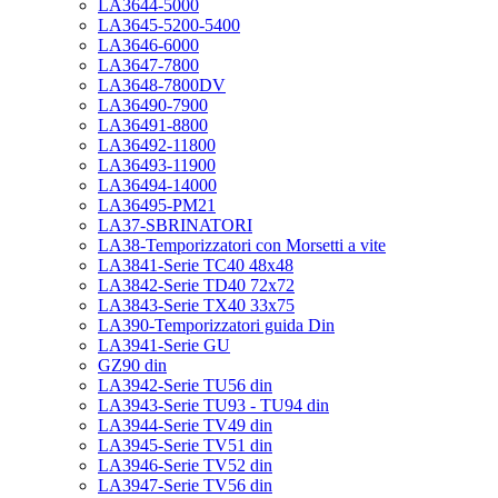
LA3644-5000
LA3645-5200-5400
LA3646-6000
LA3647-7800
LA3648-7800DV
LA36490-7900
LA36491-8800
LA36492-11800
LA36493-11900
LA36494-14000
LA36495-PM21
LA37-SBRINATORI
LA38-Temporizzatori con Morsetti a vite
LA3841-Serie TC40 48x48
LA3842-Serie TD40 72x72
LA3843-Serie TX40 33x75
LA390-Temporizzatori guida Din
LA3941-Serie GU
GZ90 din
LA3942-Serie TU56 din
LA3943-Serie TU93 - TU94 din
LA3944-Serie TV49 din
LA3945-Serie TV51 din
LA3946-Serie TV52 din
LA3947-Serie TV56 din