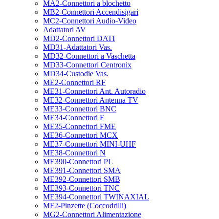
MA2-Connettori a blochetto
MB2-Connettori Accendisigari
MC2-Connettori Audio-Video
Adattatori AV
MD2-Connettori DATI
MD31-Adattatori Vas.
MD32-Connettori a Vaschetta
MD33-Connettori Centronix
MD34-Custodie Vas.
ME2-Connettori RF
ME31-Connettori Ant. Autoradio
ME32-Connettori Antenna TV
ME33-Connettori BNC
ME34-Connettori F
ME35-Connettori FME
ME36-Connettori MCX
ME37-Connettori MINI-UHF
ME38-Connettori N
ME390-Connettori PL
ME391-Connettori SMA
ME392-Connettori SMB
ME393-Connettori TNC
ME394-Connettori TWINAXIAL
MF2-Pinzette (Coccodrilli)
MG2-Connettori Alimentazione