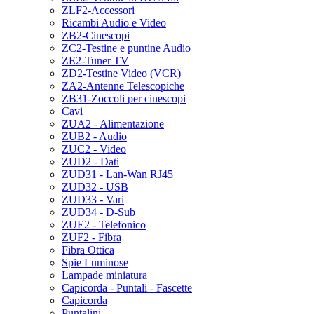
ZLF2-Accessori
Ricambi Audio e Video
ZB2-Cinescopi
ZC2-Testine e puntine Audio
ZE2-Tuner TV
ZD2-Testine Video (VCR)
ZA2-Antenne Telescopiche
ZB31-Zoccoli per cinescopi
Cavi
ZUA2 - Alimentazione
ZUB2 - Audio
ZUC2 - Video
ZUD2 - Dati
ZUD31 - Lan-Wan RJ45
ZUD32 - USB
ZUD33 - Vari
ZUD34 - D-Sub
ZUE2 - Telefonico
ZUF2 - Fibra
Fibra Ottica
Spie Luminose
Lampade miniatura
Capicorda - Puntali - Fascette
Capicorda
Puntalini