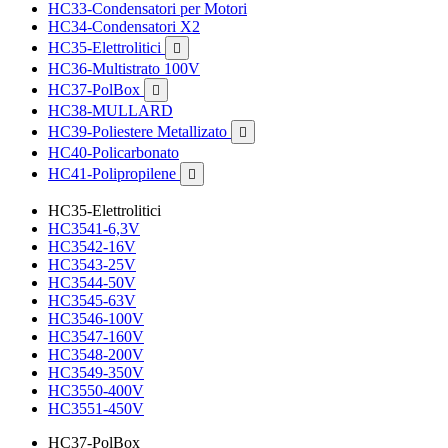
HC33-Condensatori per Motori
HC34-Condensatori X2
HC35-Elettrolitici

HC36-Multistrato 100V
HC37-PolBox

HC38-MULLARD
HC39-Poliestere Metallizato

HC40-Policarbonato
HC41-Polipropilene

HC35-Elettrolitici
HC3541-6,3V
HC3542-16V
HC3543-25V
HC3544-50V
HC3545-63V
HC3546-100V
HC3547-160V
HC3548-200V
HC3549-350V
HC3550-400V
HC3551-450V
HC37-PolBox