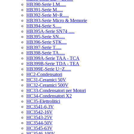
HB390-Serie LM.....
HB391-Serie M.....
HB392-Serie M~R.....
HB393-Serie Micro & Memorie
HB394-Serie S.....
HB395A-Serie SN74 .....
HB395-Serie SN.....
HB396-Serie STK....
HB397-Serie T.....
HB398-Serie TA.....
HB399A-Serie TAA - TCA
HB399B-Serie TDA - TEA
HB399E-Serie U~Z.....
HC2-Condensatori
HC31-Ceramici 50V
HC32-Ceramici 500V
HC33-Condensatori per Motori
HC34-Condensatori X2
HC35-Elettrolitici
HC3541-6,3V
HC3542-16V
HC3543-25V
HC3544-50V
HC3545-63V
HC3546-100V