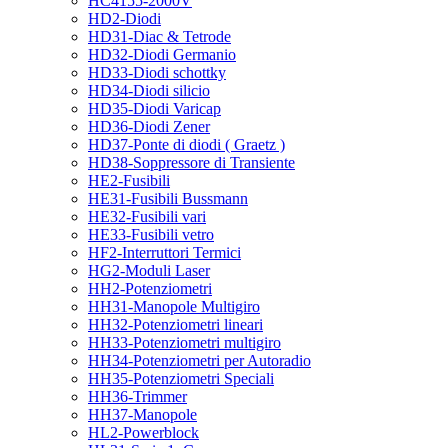
HC4155-2000V
HD2-Diodi
HD31-Diac & Tetrode
HD32-Diodi Germanio
HD33-Diodi schottky
HD34-Diodi silicio
HD35-Diodi Varicap
HD36-Diodi Zener
HD37-Ponte di diodi ( Graetz )
HD38-Soppressore di Transiente
HE2-Fusibili
HE31-Fusibili Bussmann
HE32-Fusibili vari
HE33-Fusibili vetro
HF2-Interruttori Termici
HG2-Moduli Laser
HH2-Potenziometri
HH31-Manopole Multigiro
HH32-Potenziometri lineari
HH33-Potenziometri multigiro
HH34-Potenziometri per Autoradio
HH35-Potenziometri Speciali
HH36-Trimmer
HH37-Manopole
HL2-Powerblock