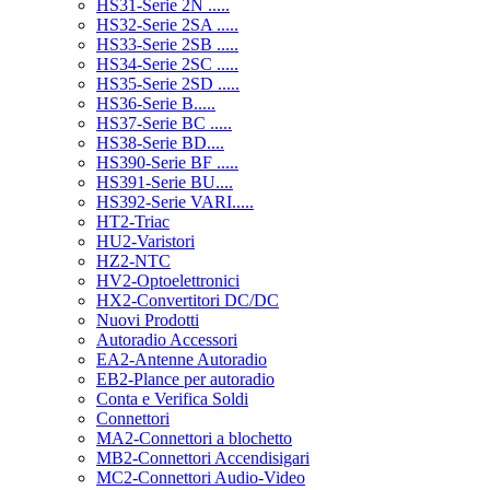
HS31-Serie 2N .....
HS32-Serie 2SA .....
HS33-Serie 2SB .....
HS34-Serie 2SC .....
HS35-Serie 2SD .....
HS36-Serie B.....
HS37-Serie BC .....
HS38-Serie BD....
HS390-Serie BF .....
HS391-Serie BU....
HS392-Serie VARI.....
HT2-Triac
HU2-Varistori
HZ2-NTC
HV2-Optoelettronici
HX2-Convertitori DC/DC
Nuovi Prodotti
Autoradio Accessori
EA2-Antenne Autoradio
EB2-Plance per autoradio
Conta e Verifica Soldi
Connettori
MA2-Connettori a blochetto
MB2-Connettori Accendisigari
MC2-Connettori Audio-Video