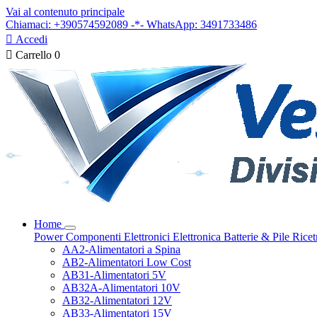
Vai al contenuto principale
Chiamaci: +390574592089 -*- WhatsApp: 3491733486

Accedi

Carrello
0
Home
Power
Componenti Elettronici
Elettronica
Batterie & Pile
Ricet
AA2-Alimentatori a Spina
AB2-Alimentatori Low Cost
AB31-Alimentatori 5V
AB32A-Alimentatori 10V
AB32-Alimentatori 12V
AB33-Alimentatori 15V