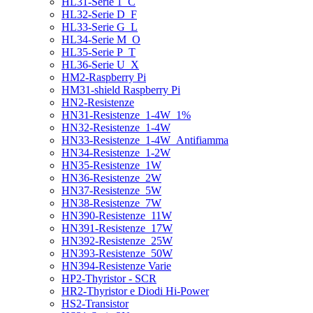
HL31-Serie 1_C
HL32-Serie D_F
HL33-Serie G_L
HL34-Serie M_O
HL35-Serie P_T
HL36-Serie U_X
HM2-Raspberry Pi
HM31-shield Raspberry Pi
HN2-Resistenze
HN31-Resistenze_1-4W_1%
HN32-Resistenze_1-4W
HN33-Resistenze_1-4W_Antifiamma
HN34-Resistenze_1-2W
HN35-Resistenze_1W
HN36-Resistenze_2W
HN37-Resistenze_5W
HN38-Resistenze_7W
HN390-Resistenze_11W
HN391-Resistenze_17W
HN392-Resistenze_25W
HN393-Resistenze_50W
HN394-Resistenze Varie
HP2-Thyristor - SCR
HR2-Thyristor e Diodi Hi-Power
HS2-Transistor