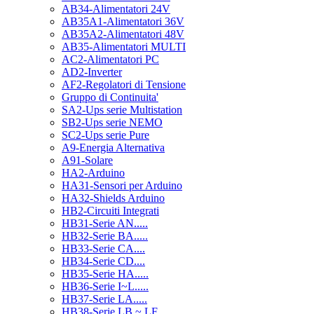
AB34-Alimentatori 24V
AB35A1-Alimentatori 36V
AB35A2-Alimentatori 48V
AB35-Alimentatori MULTI
AC2-Alimentatori PC
AD2-Inverter
AF2-Regolatori di Tensione
Gruppo di Continuita'
SA2-Ups serie Multistation
SB2-Ups serie NEMO
SC2-Ups serie Pure
A9-Energia Alternativa
A91-Solare
HA2-Arduino
HA31-Sensori per Arduino
HA32-Shields Arduino
HB2-Circuiti Integrati
HB31-Serie AN.....
HB32-Serie BA.....
HB33-Serie CA....
HB34-Serie CD....
HB35-Serie HA.....
HB36-Serie I~L.....
HB37-Serie LA.....
HB38-Serie LB ~ LF.....