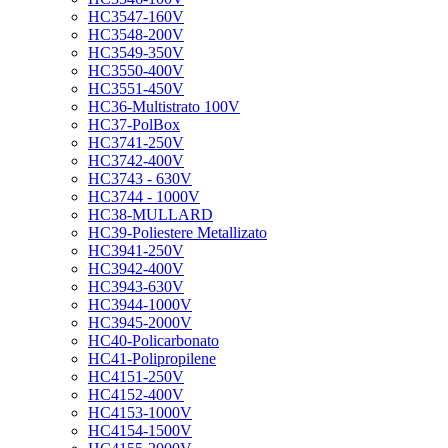
HC3547-160V
HC3548-200V
HC3549-350V
HC3550-400V
HC3551-450V
HC36-Multistrato 100V
HC37-PolBox
HC3741-250V
HC3742-400V
HC3743 - 630V
HC3744 - 1000V
HC38-MULLARD
HC39-Poliestere Metallizato
HC3941-250V
HC3942-400V
HC3943-630V
HC3944-1000V
HC3945-2000V
HC40-Policarbonato
HC41-Polipropilene
HC4151-250V
HC4152-400V
HC4153-1000V
HC4154-1500V