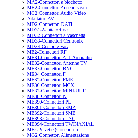
MA2-Connettori a blochetto
MB2-Connettori Accendisigari
MC2-Connettori Audio-Video
Adattatori AV
MD2-Connettori DATI
MD31-Adattatori Vas.
MD32-Connettori a Vaschetta
MD33-Connettori Centronix
MD34-Custodie Vas.
ME2-Connettori RF
ME31-Connettori Ant. Autoradio
ME32-Connettori Antenna TV
ME33-Connettori BNC
ME34-Connettori F
ME35-Connettori FME
ME36-Connettori MCX
ME37-Connettori MINI-UHF
ME38-Connettori N
ME390-Connettori PL
ME391-Connettori SMA
ME392-Connettori SMB
ME393-Connettori TNC
ME394-Connettori TWINAXIAL
MF2-Pinzette (Coccodrilli)
MG2-Connettori Alimentazione