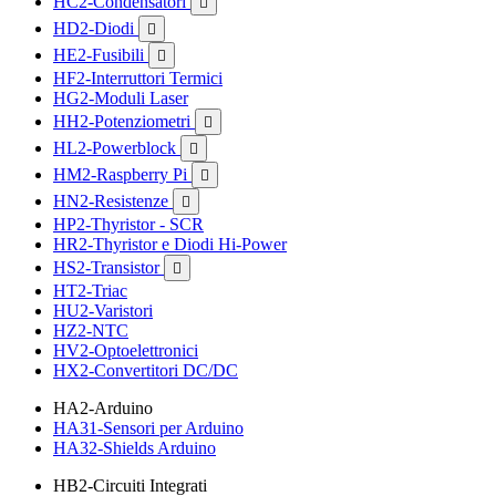
HC2-Condensatori

HD2-Diodi

HE2-Fusibili

HF2-Interruttori Termici
HG2-Moduli Laser
HH2-Potenziometri

HL2-Powerblock

HM2-Raspberry Pi

HN2-Resistenze

HP2-Thyristor - SCR
HR2-Thyristor e Diodi Hi-Power
HS2-Transistor

HT2-Triac
HU2-Varistori
HZ2-NTC
HV2-Optoelettronici
HX2-Convertitori DC/DC
HA2-Arduino
HA31-Sensori per Arduino
HA32-Shields Arduino
HB2-Circuiti Integrati