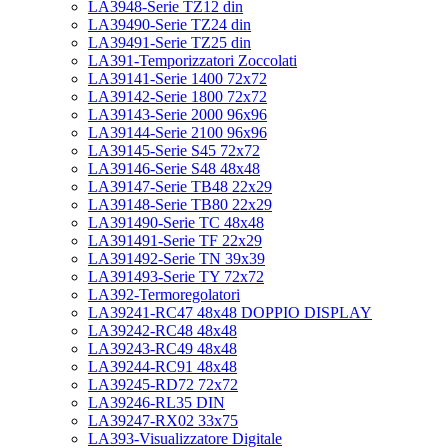
LA3948-Serie TZ12 din
LA39490-Serie TZ24 din
LA39491-Serie TZ25 din
LA391-Temporizzatori Zoccolati
LA39141-Serie 1400 72x72
LA39142-Serie 1800 72x72
LA39143-Serie 2000 96x96
LA39144-Serie 2100 96x96
LA39145-Serie S45 72x72
LA39146-Serie S48 48x48
LA39147-Serie TB48 22x29
LA39148-Serie TB80 22x29
LA391490-Serie TC 48x48
LA391491-Serie TF 22x29
LA391492-Serie TN 39x39
LA391493-Serie TY 72x72
LA392-Termoregolatori
LA39241-RC47 48x48 DOPPIO DISPLAY
LA39242-RC48 48x48
LA39243-RC49 48x48
LA39244-RC91 48x48
LA39245-RD72 72x72
LA39246-RL35 DIN
LA39247-RX02 33x75
LA393-Visualizzatore Digitale