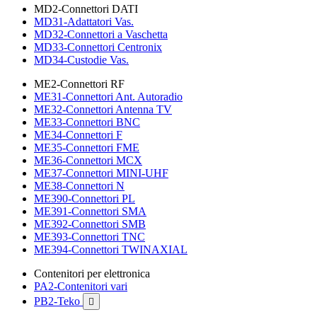
MD2-Connettori DATI
MD31-Adattatori Vas.
MD32-Connettori a Vaschetta
MD33-Connettori Centronix
MD34-Custodie Vas.
ME2-Connettori RF
ME31-Connettori Ant. Autoradio
ME32-Connettori Antenna TV
ME33-Connettori BNC
ME34-Connettori F
ME35-Connettori FME
ME36-Connettori MCX
ME37-Connettori MINI-UHF
ME38-Connettori N
ME390-Connettori PL
ME391-Connettori SMA
ME392-Connettori SMB
ME393-Connettori TNC
ME394-Connettori TWINAXIAL
Contenitori per elettronica
PA2-Contenitori vari
PB2-Teko
