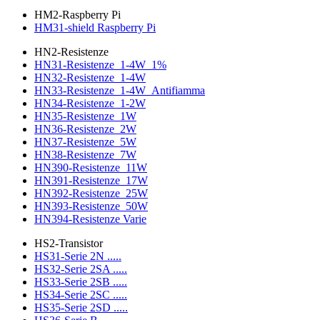
HM2-Raspberry Pi
HM31-shield Raspberry Pi
HN2-Resistenze
HN31-Resistenze_1-4W_1%
HN32-Resistenze_1-4W
HN33-Resistenze_1-4W_Antifiamma
HN34-Resistenze_1-2W
HN35-Resistenze_1W
HN36-Resistenze_2W
HN37-Resistenze_5W
HN38-Resistenze_7W
HN390-Resistenze_11W
HN391-Resistenze_17W
HN392-Resistenze_25W
HN393-Resistenze_50W
HN394-Resistenze Varie
HS2-Transistor
HS31-Serie 2N .....
HS32-Serie 2SA .....
HS33-Serie 2SB .....
HS34-Serie 2SC .....
HS35-Serie 2SD .....