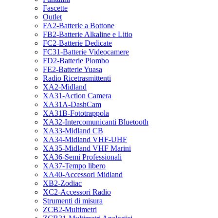
Fascette
Outlet
FA2-Batterie a Bottone
FB2-Batterie Alkaline e Litio
FC2-Batterie Dedicate
FC31-Batterie Videocamere
FD2-Batterie Piombo
FE2-Batterie Yuasa
Radio Ricetrasmittenti
XA2-Midland
XA31-Action Camera
XA31A-DashCam
XA31B-Fototrappola
XA32-Intercomunicanti Bluetooth
XA33-Midland CB
XA34-Midland VHF-UHF
XA35-Midland VHF Marini
XA36-Semi Professionali
XA37-Tempo libero
XA40-Accessori Midland
XB2-Zodiac
XC2-Accessori Radio
Strumenti di misura
ZCB2-Multimetri