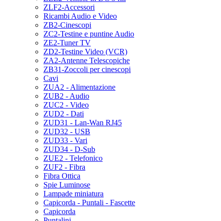
ZLF2-Accessori
Ricambi Audio e Video
ZB2-Cinescopi
ZC2-Testine e puntine Audio
ZE2-Tuner TV
ZD2-Testine Video (VCR)
ZA2-Antenne Telescopiche
ZB31-Zoccoli per cinescopi
Cavi
ZUA2 - Alimentazione
ZUB2 - Audio
ZUC2 - Video
ZUD2 - Dati
ZUD31 - Lan-Wan RJ45
ZUD32 - USB
ZUD33 - Vari
ZUD34 - D-Sub
ZUE2 - Telefonico
ZUF2 - Fibra
Fibra Ottica
Spie Luminose
Lampade miniatura
Capicorda - Puntali - Fascette
Capicorda
Puntalini