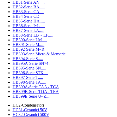
HB31-Serie AN.....
HB32-Serie BA.....
HB33-Serie CA....
HB34-Serie CD....
HB35-Serie HA.....
HB36-Serie I~L.....
HB37-Serie LA.....
HB38-Serie LB ~ LF.....
HB390-Serie LM.....
HB391-Serie M.....
HB392-Serie M~R.....
HB393-Serie Micro & Memorie
HB394-Serie S.....
HB395A-Serie SN74 .....
HB395-Serie SN.....
HB396-Serie STK....
HB397-Serie T.....
HB398-Serie TA.....
HB399A-Serie TAA - TCA
HB399B-Serie TDA - TEA
HB399E-Serie U~Z.....
HC2-Condensatori
HC31-Ceramici 50V
HC32-Ceramici 500V