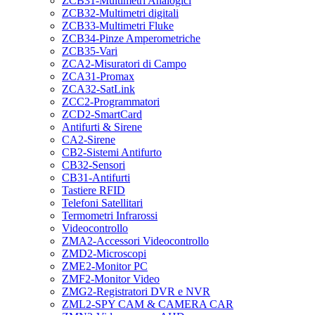
ZCB31-Multimetri Analogici
ZCB32-Multimetri digitali
ZCB33-Multimetri Fluke
ZCB34-Pinze Amperometriche
ZCB35-Vari
ZCA2-Misuratori di Campo
ZCA31-Promax
ZCA32-SatLink
ZCC2-Programmatori
ZCD2-SmartCard
Antifurti & Sirene
CA2-Sirene
CB2-Sistemi Antifurto
CB32-Sensori
CB31-Antifurti
Tastiere RFID
Telefoni Satellitari
Termometri Infrarossi
Videocontrollo
ZMA2-Accessori Videocontrollo
ZMD2-Microscopi
ZME2-Monitor PC
ZMF2-Monitor Video
ZMG2-Registratori DVR e NVR
ZML2-SPY CAM & CAMERA CAR