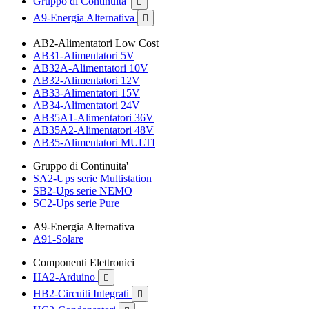
Gruppo di Continuita'

A9-Energia Alternativa

AB2-Alimentatori Low Cost
AB31-Alimentatori 5V
AB32A-Alimentatori 10V
AB32-Alimentatori 12V
AB33-Alimentatori 15V
AB34-Alimentatori 24V
AB35A1-Alimentatori 36V
AB35A2-Alimentatori 48V
AB35-Alimentatori MULTI
Gruppo di Continuita'
SA2-Ups serie Multistation
SB2-Ups serie NEMO
SC2-Ups serie Pure
A9-Energia Alternativa
A91-Solare
Componenti Elettronici
HA2-Arduino

HB2-Circuiti Integrati
