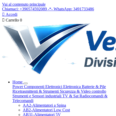
Vai al contenuto principale
Chiamaci: +390574592089 -*- WhatsApp: 3491733486

Accedi

Carrello
0
Home
Power
Componenti Elettronici
Elettronica
Batterie & Pile
Ricetrasmittenti & Strumenti
Sicurezza & Video controllo
Strumenti e Sensori industriali
TV & Sat
Radiocomandi &
Telecomandi
AA2-Alimentatori a Spina
AB2-Alimentatori Low Cost
AB31-Alimentatori 5V