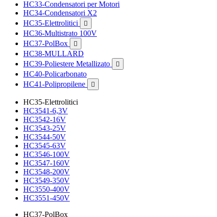
HC33-Condensatori per Motori
HC34-Condensatori X2
HC35-Elettrolitici

HC36-Multistrato 100V
HC37-PolBox

HC38-MULLARD
HC39-Poliestere Metallizato

HC40-Policarbonato
HC41-Polipropilene

HC35-Elettrolitici
HC3541-6,3V
HC3542-16V
HC3543-25V
HC3544-50V
HC3545-63V
HC3546-100V
HC3547-160V
HC3548-200V
HC3549-350V
HC3550-400V
HC3551-450V
HC37-PolBox