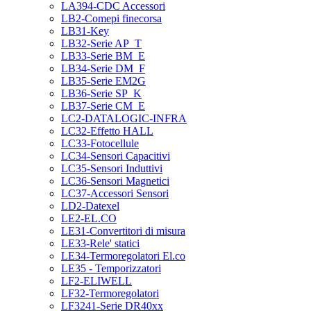
LA394-CDC Accessori
LB2-Comepi finecorsa
LB31-Key
LB32-Serie AP_T
LB33-Serie BM_E
LB34-Serie DM_F
LB35-Serie EM2G
LB36-Serie SP_K
LB37-Serie CM_E
LC2-DATALOGIC-INFRA
LC32-Effetto HALL
LC33-Fotocellule
LC34-Sensori Capacitivi
LC35-Sensori Induttivi
LC36-Sensori Magnetici
LC37-Accessori Sensori
LD2-Datexel
LE2-EL.CO
LE31-Convertitori di misura
LE33-Rele' statici
LE34-Termoregolatori El.co
LE35 - Temporizzatori
LF2-ELIWELL
LF32-Termoregolatori
LF3241-Serie DR40xx