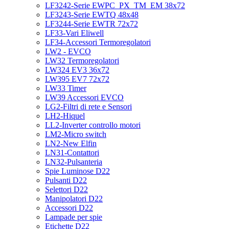
LF3242-Serie EWPC_PX_TM_EM 38x72
LF3243-Serie EWTQ 48x48
LF3244-Serie EWTR 72x72
LF33-Vari Eliwell
LF34-Accessori Termoregolatori
LW2 - EVCO
LW32 Termoregolatori
LW324 EV3 36x72
LW395 EV7 72x72
LW33 Timer
LW39 Accessori EVCO
LG2-Filtri di rete e Sensori
LH2-Hiquel
LL2-Inverter controllo motori
LM2-Micro switch
LN2-New Elfin
LN31-Contattori
LN32-Pulsanteria
Spie Luminose D22
Pulsanti D22
Selettori D22
Manipolatori D22
Accessori D22
Lampade per spie
Etichette D22