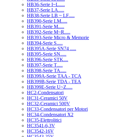
HB36-Serie I~L.....
HB37-Serie LA.....
HB38-Serie LB ~ LF.....
HB390-Serie LM.....
HB391-Serie M.....
HB392-Serie M~R.....
HB393-Serie Micro & Memorie
HB394-Serie S.....
HB395A-Serie SN74 .....
HB395-Serie SN.....
HB396-Serie STK....
HB397-Serie T.....
HB398-Serie TA.....
HB399A-Serie TAA - TCA
HB399B-Serie TDA - TEA
HB399E-Serie U~Z.....
HC2-Condensatori
HC31-Ceramici 50V
HC32-Ceramici 500V
HC33-Condensatori per Motori
HC34-Condensatori X2
HC35-Elettrolitici
HC3541-6,3V
HC3542-16V
HC3543-25V