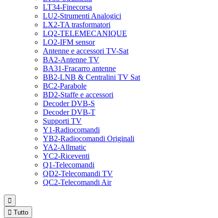
LT34-Finecorsa
LU2-Strumenti Analogici
LX2-TA trasformatori
LQ2-TELEMECANIQUE
LO2-IFM sensor
Antenne e accessori TV-Sat
BA2-Antenne TV
BA31-Fracarro antenne
BB2-LNB & Centralini TV Sat
BC2-Parabole
BD2-Staffe e accessori
Decoder DVB-S
Decoder DVB-T
Supporti TV
Y1-Radiocomandi
YB2-Radiocomandi Originali
YA2-Allmatic
YC2-Riceventi
Q1-Telecomandi
QD2-Telecomandi TV
QC2-Telecomandi Air


Tutto