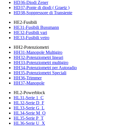
HD36-Diodi Zener
HD37-Ponte di diodi ( Graetz )
HD38-Soppressore di Transiente
HE2-Fusibili
HE31-Fusibili Bussmann
HE32-Fusibili vari
HE33-Fusibili vetro
HH2-Potenziometri
HH31-Manopole Multigiro
HH32-Potenziometri lineari
HH33-Potenziometri multigiro
HH34-Potenziometri per Autoradio
HH35-Potenziometri Speciali
HH36-Trimmer
HH37-Manopole
HL2-Powerblock
HL31-Serie 1_C
HL32-Serie D_F
HL33-Serie G_L
HL34-Serie M_O
HL35-Serie P_T
HL36-Serie U_X