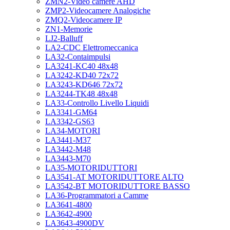
ZMN2-Video camere AHD
ZMP2-Videocamere Analogiche
ZMQ2-Videocamere IP
ZN1-Memorie
LJ2-Balluff
LA2-CDC Elettromeccanica
LA32-Contaimpulsi
LA3241-KC40 48x48
LA3242-KD40 72x72
LA3243-KD646 72x72
LA3244-TK48 48x48
LA33-Controllo Livello Liquidi
LA3341-GM64
LA3342-GS63
LA34-MOTORI
LA3441-M37
LA3442-M48
LA3443-M70
LA35-MOTORIDUTTORI
LA3541-AT MOTORIDUTTORE ALTO
LA3542-BT MOTORIDUTTORE BASSO
LA36-Programmatori a Camme
LA3641-4800
LA3642-4900
LA3643-4900DV