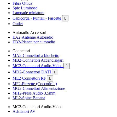
Fibra Ottica
Spie Luminose
Lampade miniatura
Capicorda - Puntali - Fascette

Outlet
Autoradio Accessori
EA2-Antenne Autoradio
EB2-Plance per autoradio
Connettori
MA2-Connettori a blochetto
MB2-Connettori Accendisigari
MC2-Connettori Audio-Video

MD2-Connettori DATI

ME2-Connettori RF

MF2-Pinzette (Coccodrilli)
MG2-Connettori Alimentazione
MH2-Prese Audio 3,5mm
ML2-Spine Banana
MC2-Connettori Audio-Video
Adattatori AV