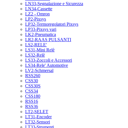
LN33-Segnalazione e Sicurezza
LN34-Cassette
LZ2 - Omron
LP2-Pixsys
LP32-Termoregolatori Pixsys
LP33-Pixsys vari
LK2-Pneumatica
LR2-RAAS PULSANTI
LS2-RELE'
LS31-Mini Relè
LS32-Relè
LS33-Zoccoli e Accessori
LS34-Rele' Automotive
LV2-Schmersal
RSS260
CSS30
CSS30S
CSS34
CSS180
RSS16
RSS36
LT2-SELET
LT31-Encoder
LT32-Sensori
LT33-Strumenti