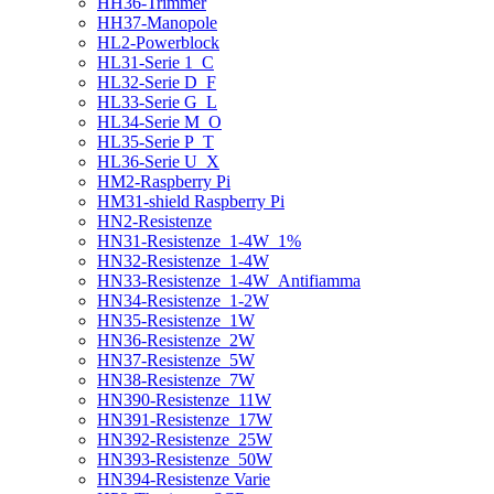
HH36-Trimmer
HH37-Manopole
HL2-Powerblock
HL31-Serie 1_C
HL32-Serie D_F
HL33-Serie G_L
HL34-Serie M_O
HL35-Serie P_T
HL36-Serie U_X
HM2-Raspberry Pi
HM31-shield Raspberry Pi
HN2-Resistenze
HN31-Resistenze_1-4W_1%
HN32-Resistenze_1-4W
HN33-Resistenze_1-4W_Antifiamma
HN34-Resistenze_1-2W
HN35-Resistenze_1W
HN36-Resistenze_2W
HN37-Resistenze_5W
HN38-Resistenze_7W
HN390-Resistenze_11W
HN391-Resistenze_17W
HN392-Resistenze_25W
HN393-Resistenze_50W
HN394-Resistenze Varie