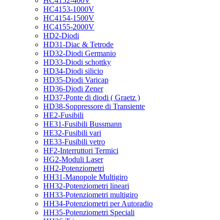
HC4152-400V
HC4153-1000V
HC4154-1500V
HC4155-2000V
HD2-Diodi
HD31-Diac & Tetrode
HD32-Diodi Germanio
HD33-Diodi schottky
HD34-Diodi silicio
HD35-Diodi Varicap
HD36-Diodi Zener
HD37-Ponte di diodi ( Graetz )
HD38-Soppressore di Transiente
HE2-Fusibili
HE31-Fusibili Bussmann
HE32-Fusibili vari
HE33-Fusibili vetro
HF2-Interruttori Termici
HG2-Moduli Laser
HH2-Potenziometri
HH31-Manopole Multigiro
HH32-Potenziometri lineari
HH33-Potenziometri multigiro
HH34-Potenziometri per Autoradio
HH35-Potenziometri Speciali