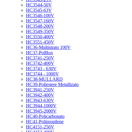
HC3544-50V
HC3545-63V
HC3546-100V
HC3547-160V
HC3548-200V
HC3549-350V
HC3550-400V
HC3551-450V
HC36-Multistrato 100V
HC37-PolBox
HC3741-250V
HC3742-400V
HC3743 - 630V
HC3744 - 1000V
HC38-MULLARD
HC39-Poliestere Metallizato
HC3941-250V
HC3942-400V
HC3943-630V
HC3944-1000V
HC3945-2000V
HC40-Policarbonato
HC41-Polipropilene
HC4151-250V