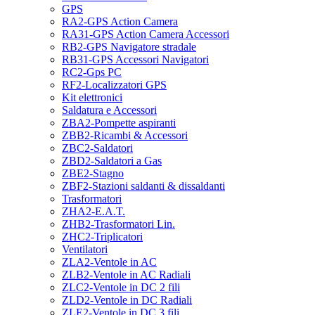
GPS
RA2-GPS Action Camera
RA31-GPS Action Camera Accessori
RB2-GPS Navigatore stradale
RB31-GPS Accessori Navigatori
RC2-Gps PC
RF2-Localizzatori GPS
Kit elettronici
Saldatura e Accessori
ZBA2-Pompette aspiranti
ZBB2-Ricambi & Accessori
ZBC2-Saldatori
ZBD2-Saldatori a Gas
ZBE2-Stagno
ZBF2-Stazioni saldanti & dissaldanti
Trasformatori
ZHA2-E.A.T.
ZHB2-Trasformatori Lin.
ZHC2-Triplicatori
Ventilatori
ZLA2-Ventole in AC
ZLB2-Ventole in AC Radiali
ZLC2-Ventole in DC 2 fili
ZLD2-Ventole in DC Radiali
ZLE2-Ventole in DC 3 fili