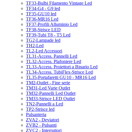
TF33-Bulbi Filamento Vintage Led
TF34-G4 - G9 led
TF35-GU10 led
TF36-MR16 Led
TF37-Profili Alluminio Led
TF38-Strisce LED
TF39-Tubi T8 - T5 Led
TG2-Lampade led
TH2-Led
TL2-Led Accessori
TL31-Access. Pannelli Led
TL32-Access. Plafoniere Led
TL33-Access. Proiettori a Binario Led
TL34-Access. TubiFlex-Strisce Led
TL35-Portafaretti GU10 - MR16 Led
TM2-Outlet - Fine serie
TM31-Led Varie Outlet
TM32-Pannelli Led Outlet
TM33-Strisce LED Outlet
TN2-Pannelli a Led
TP2-Strisce led
Pulsanteria
ZVA2 - Deviatori
ZVB2 - Pulsanti
ZVC2 - Interruttori