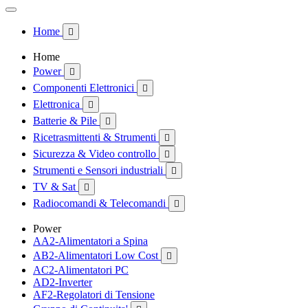
Home

Home
Power

Componenti Elettronici

Elettronica

Batterie & Pile

Ricetrasmittenti & Strumenti

Sicurezza & Video controllo

Strumenti e Sensori industriali

TV & Sat

Radiocomandi & Telecomandi

Power
AA2-Alimentatori a Spina
AB2-Alimentatori Low Cost

AC2-Alimentatori PC
AD2-Inverter
AF2-Regolatori di Tensione