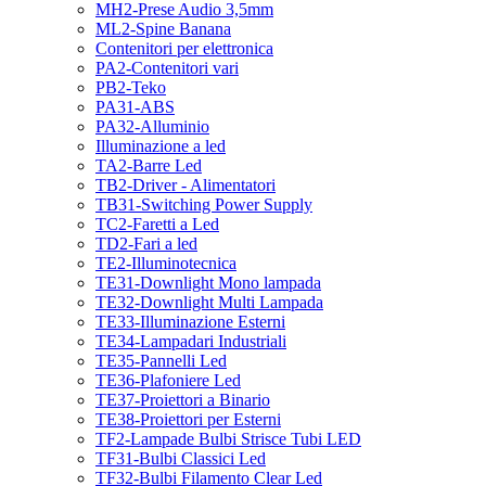
MH2-Prese Audio 3,5mm
ML2-Spine Banana
Contenitori per elettronica
PA2-Contenitori vari
PB2-Teko
PA31-ABS
PA32-Alluminio
Illuminazione a led
TA2-Barre Led
TB2-Driver - Alimentatori
TB31-Switching Power Supply
TC2-Faretti a Led
TD2-Fari a led
TE2-Illuminotecnica
TE31-Downlight Mono lampada
TE32-Downlight Multi Lampada
TE33-Illuminazione Esterni
TE34-Lampadari Industriali
TE35-Pannelli Led
TE36-Plafoniere Led
TE37-Proiettori a Binario
TE38-Proiettori per Esterni
TF2-Lampade Bulbi Strisce Tubi LED
TF31-Bulbi Classici Led
TF32-Bulbi Filamento Clear Led