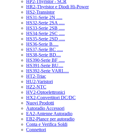
HP2-Thyristor - SCR
HR2-Thyristor e Diodi Hi-Power
HS2-Transistor
HS31-Serie 2N .....
HS32-Serie 2SA .....
HS33-Serie 2SB .....
HS34-Serie 2SC .....
HS35-Serie 2SD .....
HS36-Serie B.....
HS37-Serie BC .....
HS38-Serie BD....
HS390-Serie BF .....
HS391-Serie BU....
HS392-Serie VARI.....
HT2-Triac
HU2-Varistori
HZ2-NTC
HV2-Optoelettronici
HX2-Convertitori DC/DC
Nuovi Prodotti
Autoradio Accessori
EA2-Antenne Autoradio
EB2-Plance per autoradio
Conta e Verifica Soldi
Connettori