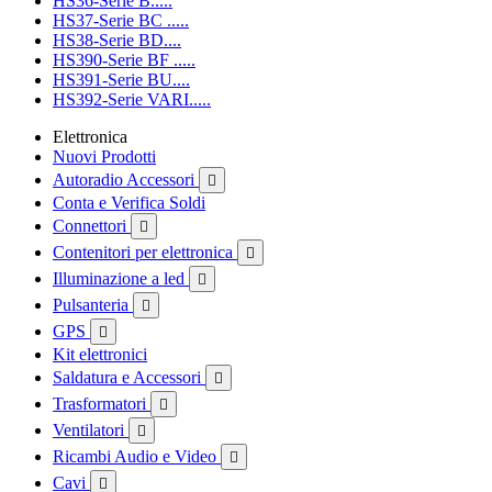
HS36-Serie B.....
HS37-Serie BC .....
HS38-Serie BD....
HS390-Serie BF .....
HS391-Serie BU....
HS392-Serie VARI.....
Elettronica
Nuovi Prodotti
Autoradio Accessori

Conta e Verifica Soldi
Connettori

Contenitori per elettronica

Illuminazione a led

Pulsanteria

GPS

Kit elettronici
Saldatura e Accessori

Trasformatori

Ventilatori

Ricambi Audio e Video

Cavi
