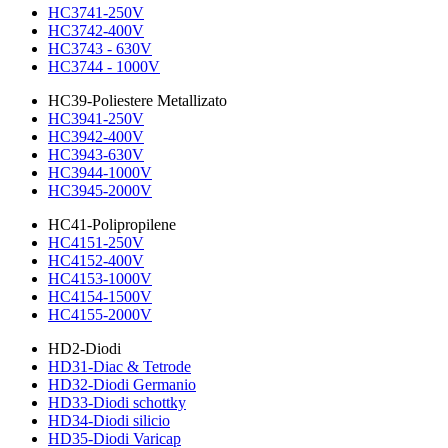
HC3741-250V
HC3742-400V
HC3743 - 630V
HC3744 - 1000V
HC39-Poliestere Metallizato
HC3941-250V
HC3942-400V
HC3943-630V
HC3944-1000V
HC3945-2000V
HC41-Polipropilene
HC4151-250V
HC4152-400V
HC4153-1000V
HC4154-1500V
HC4155-2000V
HD2-Diodi
HD31-Diac & Tetrode
HD32-Diodi Germanio
HD33-Diodi schottky
HD34-Diodi silicio
HD35-Diodi Varicap