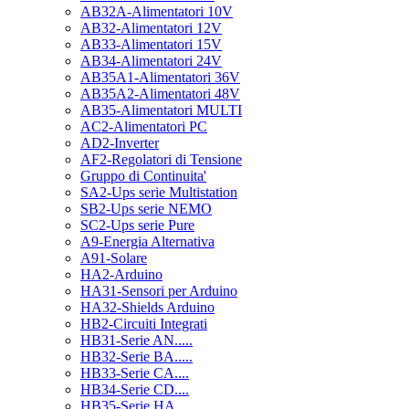
AB32A-Alimentatori 10V
AB32-Alimentatori 12V
AB33-Alimentatori 15V
AB34-Alimentatori 24V
AB35A1-Alimentatori 36V
AB35A2-Alimentatori 48V
AB35-Alimentatori MULTI
AC2-Alimentatori PC
AD2-Inverter
AF2-Regolatori di Tensione
Gruppo di Continuita'
SA2-Ups serie Multistation
SB2-Ups serie NEMO
SC2-Ups serie Pure
A9-Energia Alternativa
A91-Solare
HA2-Arduino
HA31-Sensori per Arduino
HA32-Shields Arduino
HB2-Circuiti Integrati
HB31-Serie AN.....
HB32-Serie BA.....
HB33-Serie CA....
HB34-Serie CD....
HB35-Serie HA.....