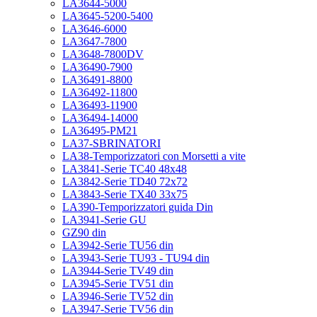
LA3644-5000
LA3645-5200-5400
LA3646-6000
LA3647-7800
LA3648-7800DV
LA36490-7900
LA36491-8800
LA36492-11800
LA36493-11900
LA36494-14000
LA36495-PM21
LA37-SBRINATORI
LA38-Temporizzatori con Morsetti a vite
LA3841-Serie TC40 48x48
LA3842-Serie TD40 72x72
LA3843-Serie TX40 33x75
LA390-Temporizzatori guida Din
LA3941-Serie GU
GZ90 din
LA3942-Serie TU56 din
LA3943-Serie TU93 - TU94 din
LA3944-Serie TV49 din
LA3945-Serie TV51 din
LA3946-Serie TV52 din
LA3947-Serie TV56 din