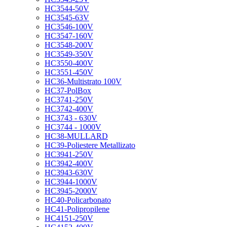
HC3544-50V
HC3545-63V
HC3546-100V
HC3547-160V
HC3548-200V
HC3549-350V
HC3550-400V
HC3551-450V
HC36-Multistrato 100V
HC37-PolBox
HC3741-250V
HC3742-400V
HC3743 - 630V
HC3744 - 1000V
HC38-MULLARD
HC39-Poliestere Metallizato
HC3941-250V
HC3942-400V
HC3943-630V
HC3944-1000V
HC3945-2000V
HC40-Policarbonato
HC41-Polipropilene
HC4151-250V