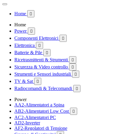
Home

Home
Power

Componenti Elettronici

Elettronica

Batterie & Pile

Ricetrasmittenti & Strumenti

Sicurezza & Video controllo

Strumenti e Sensori industriali

TV & Sat

Radiocomandi & Telecomandi

Power
AA2-Alimentatori a Spina
AB2-Alimentatori Low Cost

AC2-Alimentatori PC
AD2-Inverter
AF2-Regolatori di Tensione