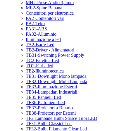
MH2-Prese Audio 3,5mm
ML2-Spine Banana
Contenitori per elettronica
PA2-Contenitori vari
PB2-Teko
PA31-ABS
PA32-Alluminio
Illuminazione a led
TA2-Barre Led
TB2-Driver - Alimentatori
TB31-Switching Power Supply
TC2-Faretti a Led
TD2-Fari a led
TE2-Illuminotecnica
TE31-Downlight Mono lampada
TE32-Downlight Multi Lampada
TE33-Illuminazione Esterni
TE34-Lampadari Industriali
TE35-Pannelli Led
TE36-Plafoniere Led
TE37-Proiettori a Binario
TE38-Proiettori per Esterni
TF2-Lampade Bulbi Strisce Tubi LED
TF31-Bulbi Classici Led
TF32-Bulbi Filamento Clear Led