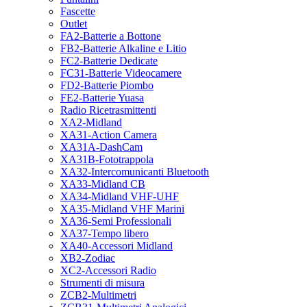
Fascette
Outlet
FA2-Batterie a Bottone
FB2-Batterie Alkaline e Litio
FC2-Batterie Dedicate
FC31-Batterie Videocamere
FD2-Batterie Piombo
FE2-Batterie Yuasa
Radio Ricetrasmittenti
XA2-Midland
XA31-Action Camera
XA31A-DashCam
XA31B-Fototrappola
XA32-Intercomunicanti Bluetooth
XA33-Midland CB
XA34-Midland VHF-UHF
XA35-Midland VHF Marini
XA36-Semi Professionali
XA37-Tempo libero
XA40-Accessori Midland
XB2-Zodiac
XC2-Accessori Radio
Strumenti di misura
ZCB2-Multimetri