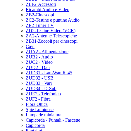
ZLF2-Accessori
Ricambi Audio e Video
ZB2-Cinescopi
ZC2-Testine e puntine Audio
ZE2-Tuner TV
ZD2-Testine Video (VCR)
ZA2-Antenne Telescopiche
ZB31-Zoccoli per cinescopi
Cavi
ZUA2 - Alimentazione
ZUB2 - Audio
ZUC2 - Video
ZUD2 - Dati
ZUD31 - Lan-Wan RJ45
ZUD32 - USB
ZUD33 - Vari
ZUD34 - D-Sub
ZUE2 - Telefonico
ZUF2 - Fibra
Fibra Ottica
Spie Luminose
Lampade miniatura
Capicorda - Puntali - Fascette
Capicorda
Puntalini