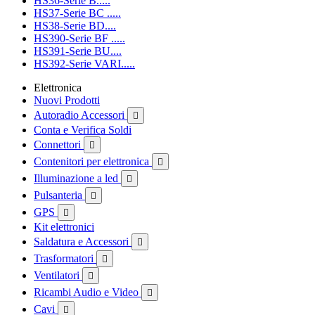
HS36-Serie B.....
HS37-Serie BC .....
HS38-Serie BD....
HS390-Serie BF .....
HS391-Serie BU....
HS392-Serie VARI.....
Elettronica
Nuovi Prodotti
Autoradio Accessori

Conta e Verifica Soldi
Connettori

Contenitori per elettronica

Illuminazione a led

Pulsanteria

GPS

Kit elettronici
Saldatura e Accessori

Trasformatori

Ventilatori

Ricambi Audio e Video

Cavi
