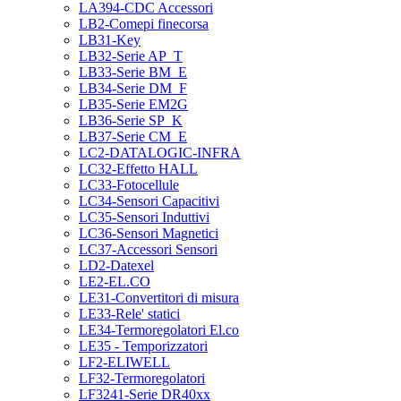
LA394-CDC Accessori
LB2-Comepi finecorsa
LB31-Key
LB32-Serie AP_T
LB33-Serie BM_E
LB34-Serie DM_F
LB35-Serie EM2G
LB36-Serie SP_K
LB37-Serie CM_E
LC2-DATALOGIC-INFRA
LC32-Effetto HALL
LC33-Fotocellule
LC34-Sensori Capacitivi
LC35-Sensori Induttivi
LC36-Sensori Magnetici
LC37-Accessori Sensori
LD2-Datexel
LE2-EL.CO
LE31-Convertitori di misura
LE33-Rele' statici
LE34-Termoregolatori El.co
LE35 - Temporizzatori
LF2-ELIWELL
LF32-Termoregolatori
LF3241-Serie DR40xx