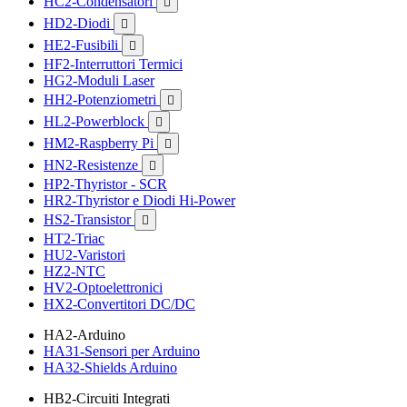
HC2-Condensatori

HD2-Diodi

HE2-Fusibili

HF2-Interruttori Termici
HG2-Moduli Laser
HH2-Potenziometri

HL2-Powerblock

HM2-Raspberry Pi

HN2-Resistenze

HP2-Thyristor - SCR
HR2-Thyristor e Diodi Hi-Power
HS2-Transistor

HT2-Triac
HU2-Varistori
HZ2-NTC
HV2-Optoelettronici
HX2-Convertitori DC/DC
HA2-Arduino
HA31-Sensori per Arduino
HA32-Shields Arduino
HB2-Circuiti Integrati