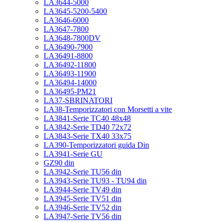
LA3644-5000
LA3645-5200-5400
LA3646-6000
LA3647-7800
LA3648-7800DV
LA36490-7900
LA36491-8800
LA36492-11800
LA36493-11900
LA36494-14000
LA36495-PM21
LA37-SBRINATORI
LA38-Temporizzatori con Morsetti a vite
LA3841-Serie TC40 48x48
LA3842-Serie TD40 72x72
LA3843-Serie TX40 33x75
LA390-Temporizzatori guida Din
LA3941-Serie GU
GZ90 din
LA3942-Serie TU56 din
LA3943-Serie TU93 - TU94 din
LA3944-Serie TV49 din
LA3945-Serie TV51 din
LA3946-Serie TV52 din
LA3947-Serie TV56 din