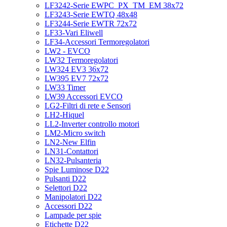
LF3242-Serie EWPC_PX_TM_EM 38x72
LF3243-Serie EWTQ 48x48
LF3244-Serie EWTR 72x72
LF33-Vari Eliwell
LF34-Accessori Termoregolatori
LW2 - EVCO
LW32 Termoregolatori
LW324 EV3 36x72
LW395 EV7 72x72
LW33 Timer
LW39 Accessori EVCO
LG2-Filtri di rete e Sensori
LH2-Hiquel
LL2-Inverter controllo motori
LM2-Micro switch
LN2-New Elfin
LN31-Contattori
LN32-Pulsanteria
Spie Luminose D22
Pulsanti D22
Selettori D22
Manipolatori D22
Accessori D22
Lampade per spie
Etichette D22