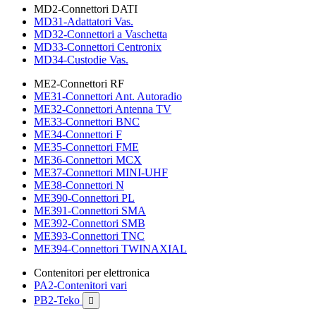
MD2-Connettori DATI
MD31-Adattatori Vas.
MD32-Connettori a Vaschetta
MD33-Connettori Centronix
MD34-Custodie Vas.
ME2-Connettori RF
ME31-Connettori Ant. Autoradio
ME32-Connettori Antenna TV
ME33-Connettori BNC
ME34-Connettori F
ME35-Connettori FME
ME36-Connettori MCX
ME37-Connettori MINI-UHF
ME38-Connettori N
ME390-Connettori PL
ME391-Connettori SMA
ME392-Connettori SMB
ME393-Connettori TNC
ME394-Connettori TWINAXIAL
Contenitori per elettronica
PA2-Contenitori vari
PB2-Teko
