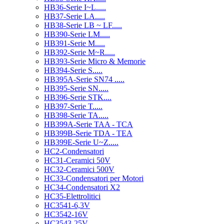
HB36-Serie I~L.....
HB37-Serie LA.....
HB38-Serie LB ~ LF.....
HB390-Serie LM.....
HB391-Serie M.....
HB392-Serie M~R.....
HB393-Serie Micro & Memorie
HB394-Serie S.....
HB395A-Serie SN74 .....
HB395-Serie SN.....
HB396-Serie STK....
HB397-Serie T.....
HB398-Serie TA.....
HB399A-Serie TAA - TCA
HB399B-Serie TDA - TEA
HB399E-Serie U~Z.....
HC2-Condensatori
HC31-Ceramici 50V
HC32-Ceramici 500V
HC33-Condensatori per Motori
HC34-Condensatori X2
HC35-Elettrolitici
HC3541-6,3V
HC3542-16V
HC3543-25V