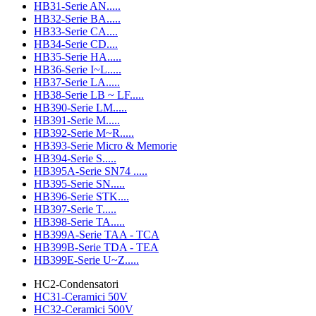
HB31-Serie AN.....
HB32-Serie BA.....
HB33-Serie CA....
HB34-Serie CD....
HB35-Serie HA.....
HB36-Serie I~L.....
HB37-Serie LA.....
HB38-Serie LB ~ LF.....
HB390-Serie LM.....
HB391-Serie M.....
HB392-Serie M~R.....
HB393-Serie Micro & Memorie
HB394-Serie S.....
HB395A-Serie SN74 .....
HB395-Serie SN.....
HB396-Serie STK....
HB397-Serie T.....
HB398-Serie TA.....
HB399A-Serie TAA - TCA
HB399B-Serie TDA - TEA
HB399E-Serie U~Z.....
HC2-Condensatori
HC31-Ceramici 50V
HC32-Ceramici 500V