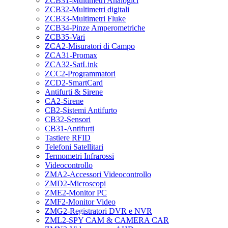
ZCB31-Multimetri Analogici
ZCB32-Multimetri digitali
ZCB33-Multimetri Fluke
ZCB34-Pinze Amperometriche
ZCB35-Vari
ZCA2-Misuratori di Campo
ZCA31-Promax
ZCA32-SatLink
ZCC2-Programmatori
ZCD2-SmartCard
Antifurti & Sirene
CA2-Sirene
CB2-Sistemi Antifurto
CB32-Sensori
CB31-Antifurti
Tastiere RFID
Telefoni Satellitari
Termometri Infrarossi
Videocontrollo
ZMA2-Accessori Videocontrollo
ZMD2-Microscopi
ZME2-Monitor PC
ZMF2-Monitor Video
ZMG2-Registratori DVR e NVR
ZML2-SPY CAM & CAMERA CAR