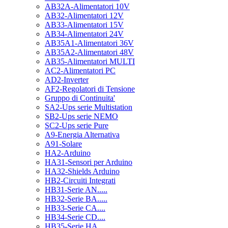
AB32A-Alimentatori 10V
AB32-Alimentatori 12V
AB33-Alimentatori 15V
AB34-Alimentatori 24V
AB35A1-Alimentatori 36V
AB35A2-Alimentatori 48V
AB35-Alimentatori MULTI
AC2-Alimentatori PC
AD2-Inverter
AF2-Regolatori di Tensione
Gruppo di Continuita'
SA2-Ups serie Multistation
SB2-Ups serie NEMO
SC2-Ups serie Pure
A9-Energia Alternativa
A91-Solare
HA2-Arduino
HA31-Sensori per Arduino
HA32-Shields Arduino
HB2-Circuiti Integrati
HB31-Serie AN.....
HB32-Serie BA.....
HB33-Serie CA....
HB34-Serie CD....
HB35-Serie HA.....