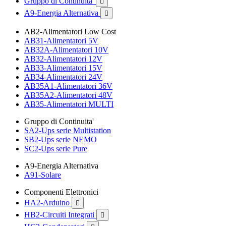
Gruppo di Continuita'

A9-Energia Alternativa

AB2-Alimentatori Low Cost
AB31-Alimentatori 5V
AB32A-Alimentatori 10V
AB32-Alimentatori 12V
AB33-Alimentatori 15V
AB34-Alimentatori 24V
AB35A1-Alimentatori 36V
AB35A2-Alimentatori 48V
AB35-Alimentatori MULTI
Gruppo di Continuita'
SA2-Ups serie Multistation
SB2-Ups serie NEMO
SC2-Ups serie Pure
A9-Energia Alternativa
A91-Solare
Componenti Elettronici
HA2-Arduino

HB2-Circuiti Integrati
