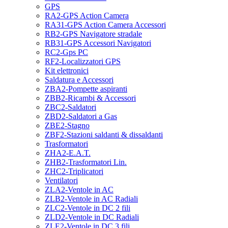
GPS
RA2-GPS Action Camera
RA31-GPS Action Camera Accessori
RB2-GPS Navigatore stradale
RB31-GPS Accessori Navigatori
RC2-Gps PC
RF2-Localizzatori GPS
Kit elettronici
Saldatura e Accessori
ZBA2-Pompette aspiranti
ZBB2-Ricambi & Accessori
ZBC2-Saldatori
ZBD2-Saldatori a Gas
ZBE2-Stagno
ZBF2-Stazioni saldanti & dissaldanti
Trasformatori
ZHA2-E.A.T.
ZHB2-Trasformatori Lin.
ZHC2-Triplicatori
Ventilatori
ZLA2-Ventole in AC
ZLB2-Ventole in AC Radiali
ZLC2-Ventole in DC 2 fili
ZLD2-Ventole in DC Radiali
ZLE2-Ventole in DC 3 fili