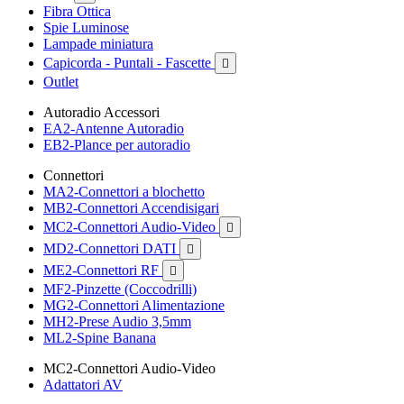
Fibra Ottica
Spie Luminose
Lampade miniatura
Capicorda - Puntali - Fascette

Outlet
Autoradio Accessori
EA2-Antenne Autoradio
EB2-Plance per autoradio
Connettori
MA2-Connettori a blochetto
MB2-Connettori Accendisigari
MC2-Connettori Audio-Video

MD2-Connettori DATI

ME2-Connettori RF

MF2-Pinzette (Coccodrilli)
MG2-Connettori Alimentazione
MH2-Prese Audio 3,5mm
ML2-Spine Banana
MC2-Connettori Audio-Video
Adattatori AV