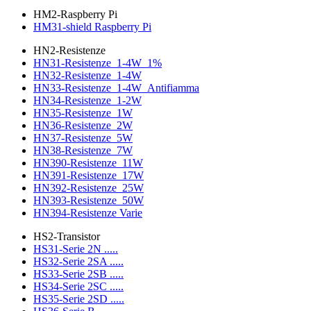
HM2-Raspberry Pi
HM31-shield Raspberry Pi
HN2-Resistenze
HN31-Resistenze_1-4W_1%
HN32-Resistenze_1-4W
HN33-Resistenze_1-4W_Antifiamma
HN34-Resistenze_1-2W
HN35-Resistenze_1W
HN36-Resistenze_2W
HN37-Resistenze_5W
HN38-Resistenze_7W
HN390-Resistenze_11W
HN391-Resistenze_17W
HN392-Resistenze_25W
HN393-Resistenze_50W
HN394-Resistenze Varie
HS2-Transistor
HS31-Serie 2N .....
HS32-Serie 2SA .....
HS33-Serie 2SB .....
HS34-Serie 2SC .....
HS35-Serie 2SD .....