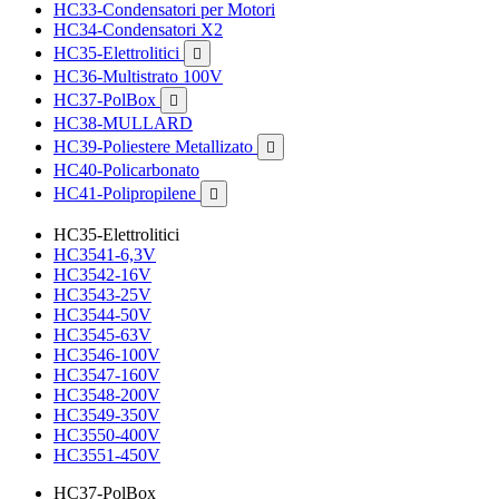
HC33-Condensatori per Motori
HC34-Condensatori X2
HC35-Elettrolitici

HC36-Multistrato 100V
HC37-PolBox

HC38-MULLARD
HC39-Poliestere Metallizato

HC40-Policarbonato
HC41-Polipropilene

HC35-Elettrolitici
HC3541-6,3V
HC3542-16V
HC3543-25V
HC3544-50V
HC3545-63V
HC3546-100V
HC3547-160V
HC3548-200V
HC3549-350V
HC3550-400V
HC3551-450V
HC37-PolBox