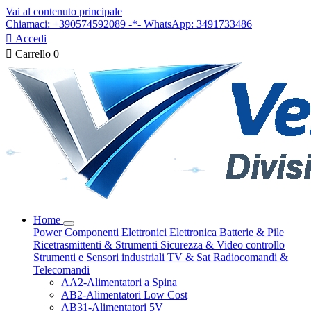
Vai al contenuto principale
Chiamaci: +390574592089 -*- WhatsApp: 3491733486

Accedi

Carrello
0
Home
Power
Componenti Elettronici
Elettronica
Batterie & Pile
Ricetrasmittenti & Strumenti
Sicurezza & Video controllo
Strumenti e Sensori industriali
TV & Sat
Radiocomandi &
Telecomandi
AA2-Alimentatori a Spina
AB2-Alimentatori Low Cost
AB31-Alimentatori 5V