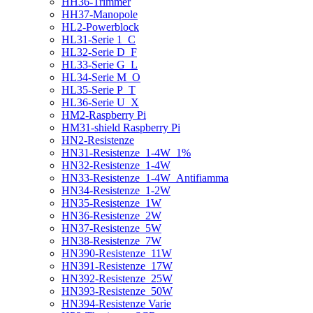
HH36-Trimmer
HH37-Manopole
HL2-Powerblock
HL31-Serie 1_C
HL32-Serie D_F
HL33-Serie G_L
HL34-Serie M_O
HL35-Serie P_T
HL36-Serie U_X
HM2-Raspberry Pi
HM31-shield Raspberry Pi
HN2-Resistenze
HN31-Resistenze_1-4W_1%
HN32-Resistenze_1-4W
HN33-Resistenze_1-4W_Antifiamma
HN34-Resistenze_1-2W
HN35-Resistenze_1W
HN36-Resistenze_2W
HN37-Resistenze_5W
HN38-Resistenze_7W
HN390-Resistenze_11W
HN391-Resistenze_17W
HN392-Resistenze_25W
HN393-Resistenze_50W
HN394-Resistenze Varie