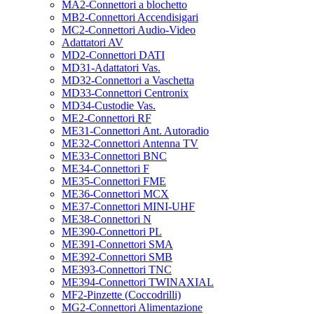
MA2-Connettori a blochetto
MB2-Connettori Accendisigari
MC2-Connettori Audio-Video
Adattatori AV
MD2-Connettori DATI
MD31-Adattatori Vas.
MD32-Connettori a Vaschetta
MD33-Connettori Centronix
MD34-Custodie Vas.
ME2-Connettori RF
ME31-Connettori Ant. Autoradio
ME32-Connettori Antenna TV
ME33-Connettori BNC
ME34-Connettori F
ME35-Connettori FME
ME36-Connettori MCX
ME37-Connettori MINI-UHF
ME38-Connettori N
ME390-Connettori PL
ME391-Connettori SMA
ME392-Connettori SMB
ME393-Connettori TNC
ME394-Connettori TWINAXIAL
MF2-Pinzette (Coccodrilli)
MG2-Connettori Alimentazione