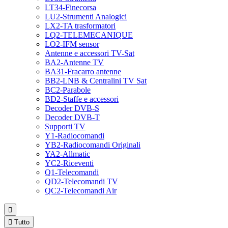
LT34-Finecorsa
LU2-Strumenti Analogici
LX2-TA trasformatori
LQ2-TELEMECANIQUE
LO2-IFM sensor
Antenne e accessori TV-Sat
BA2-Antenne TV
BA31-Fracarro antenne
BB2-LNB & Centralini TV Sat
BC2-Parabole
BD2-Staffe e accessori
Decoder DVB-S
Decoder DVB-T
Supporti TV
Y1-Radiocomandi
YB2-Radiocomandi Originali
YA2-Allmatic
YC2-Riceventi
Q1-Telecomandi
QD2-Telecomandi TV
QC2-Telecomandi Air


Tutto