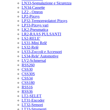
LN33-Segnalazione e Sicurezza
LN34-Cassette
LZ2 - Omron
LP2-Pixsys
LP32-Termoregolatori Pixsys
LP33-Pixsys vari
LK2-Pneumatica
LR2-RAAS PULSANTI
LS2-RELE'
LS31-Mini Relè
LS32-Relè
LS33-Zoccoli e Accessori
LS34-Rele' Automotive
LV2-Schmersal
RSS260
CSS30
CSS30S
CSS34
CSS180
RSS16
RSS36
LT2-SELET
LT31-Encoder
LT32-Sensori
LT33-Strumenti