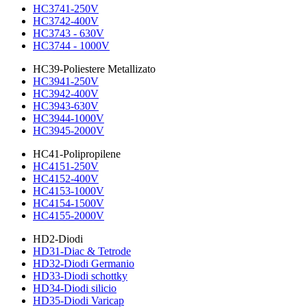
HC3741-250V
HC3742-400V
HC3743 - 630V
HC3744 - 1000V
HC39-Poliestere Metallizato
HC3941-250V
HC3942-400V
HC3943-630V
HC3944-1000V
HC3945-2000V
HC41-Polipropilene
HC4151-250V
HC4152-400V
HC4153-1000V
HC4154-1500V
HC4155-2000V
HD2-Diodi
HD31-Diac & Tetrode
HD32-Diodi Germanio
HD33-Diodi schottky
HD34-Diodi silicio
HD35-Diodi Varicap