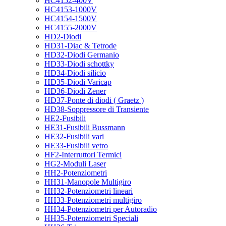
HC4152-400V
HC4153-1000V
HC4154-1500V
HC4155-2000V
HD2-Diodi
HD31-Diac & Tetrode
HD32-Diodi Germanio
HD33-Diodi schottky
HD34-Diodi silicio
HD35-Diodi Varicap
HD36-Diodi Zener
HD37-Ponte di diodi ( Graetz )
HD38-Soppressore di Transiente
HE2-Fusibili
HE31-Fusibili Bussmann
HE32-Fusibili vari
HE33-Fusibili vetro
HF2-Interruttori Termici
HG2-Moduli Laser
HH2-Potenziometri
HH31-Manopole Multigiro
HH32-Potenziometri lineari
HH33-Potenziometri multigiro
HH34-Potenziometri per Autoradio
HH35-Potenziometri Speciali