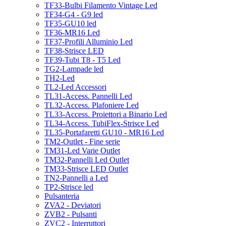
TF33-Bulbi Filamento Vintage Led
TF34-G4 - G9 led
TF35-GU10 led
TF36-MR16 Led
TF37-Profili Alluminio Led
TF38-Strisce LED
TF39-Tubi T8 - T5 Led
TG2-Lampade led
TH2-Led
TL2-Led Accessori
TL31-Access. Pannelli Led
TL32-Access. Plafoniere Led
TL33-Access. Proiettori a Binario Led
TL34-Access. TubiFlex-Strisce Led
TL35-Portafaretti GU10 - MR16 Led
TM2-Outlet - Fine serie
TM31-Led Varie Outlet
TM32-Pannelli Led Outlet
TM33-Strisce LED Outlet
TN2-Pannelli a Led
TP2-Strisce led
Pulsanteria
ZVA2 - Deviatori
ZVB2 - Pulsanti
ZVC2 - Interruttori