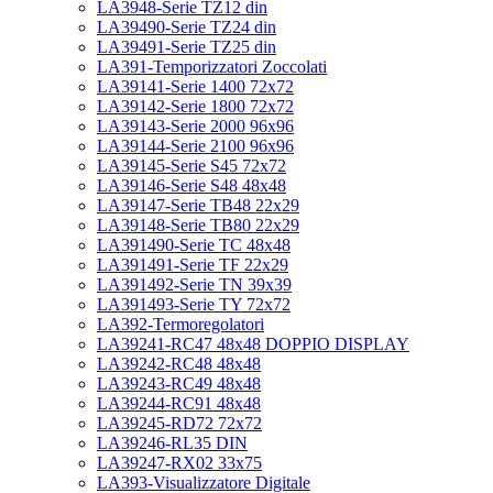
LA3948-Serie TZ12 din
LA39490-Serie TZ24 din
LA39491-Serie TZ25 din
LA391-Temporizzatori Zoccolati
LA39141-Serie 1400 72x72
LA39142-Serie 1800 72x72
LA39143-Serie 2000 96x96
LA39144-Serie 2100 96x96
LA39145-Serie S45 72x72
LA39146-Serie S48 48x48
LA39147-Serie TB48 22x29
LA39148-Serie TB80 22x29
LA391490-Serie TC 48x48
LA391491-Serie TF 22x29
LA391492-Serie TN 39x39
LA391493-Serie TY 72x72
LA392-Termoregolatori
LA39241-RC47 48x48 DOPPIO DISPLAY
LA39242-RC48 48x48
LA39243-RC49 48x48
LA39244-RC91 48x48
LA39245-RD72 72x72
LA39246-RL35 DIN
LA39247-RX02 33x75
LA393-Visualizzatore Digitale