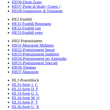
HD36-Diodi Zener
HD37-Ponte di diodi ( Graetz )
HD38-Soppressore di Transiente
HE2-Fusibili
HE31-Fusibili Bussmann
HE32-Fusibili vari
HE33-Fusibili vetro
HH2-Potenziometri
HH31-Manopole Multigiro
HH32-Potenziometri lineari
HH33-Potenziometri multigiro
HH34-Potenziometri per Autoradio
HH35-Potenziometri Speciali
HH36-Trimmer
HH37-Manopole
HL2-Powerblock
HL31-Serie 1_C
HL32-Serie D_F
HL33-Serie G_L
HL34-Serie M_O
HL35-Serie P_T
HL36-Serie U_X