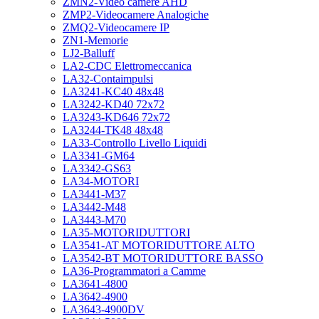
ZMN2-Video camere AHD
ZMP2-Videocamere Analogiche
ZMQ2-Videocamere IP
ZN1-Memorie
LJ2-Balluff
LA2-CDC Elettromeccanica
LA32-Contaimpulsi
LA3241-KC40 48x48
LA3242-KD40 72x72
LA3243-KD646 72x72
LA3244-TK48 48x48
LA33-Controllo Livello Liquidi
LA3341-GM64
LA3342-GS63
LA34-MOTORI
LA3441-M37
LA3442-M48
LA3443-M70
LA35-MOTORIDUTTORI
LA3541-AT MOTORIDUTTORE ALTO
LA3542-BT MOTORIDUTTORE BASSO
LA36-Programmatori a Camme
LA3641-4800
LA3642-4900
LA3643-4900DV