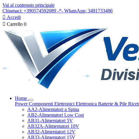
Vai al contenuto principale
Chiamaci: +390574592089 -*- WhatsApp: 3491733486

Accedi

Carrello
0
Home
Power
Componenti Elettronici
Elettronica
Batterie & Pile
Ricet
AA2-Alimentatori a Spina
AB2-Alimentatori Low Cost
AB31-Alimentatori 5V
AB32A-Alimentatori 10V
AB32-Alimentatori 12V
AB33-Alimentatori 15V