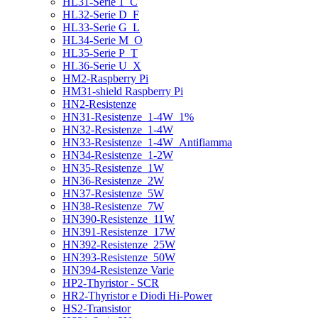
HL31-Serie 1_C
HL32-Serie D_F
HL33-Serie G_L
HL34-Serie M_O
HL35-Serie P_T
HL36-Serie U_X
HM2-Raspberry Pi
HM31-shield Raspberry Pi
HN2-Resistenze
HN31-Resistenze_1-4W_1%
HN32-Resistenze_1-4W
HN33-Resistenze_1-4W_Antifiamma
HN34-Resistenze_1-2W
HN35-Resistenze_1W
HN36-Resistenze_2W
HN37-Resistenze_5W
HN38-Resistenze_7W
HN390-Resistenze_11W
HN391-Resistenze_17W
HN392-Resistenze_25W
HN393-Resistenze_50W
HN394-Resistenze Varie
HP2-Thyristor - SCR
HR2-Thyristor e Diodi Hi-Power
HS2-Transistor