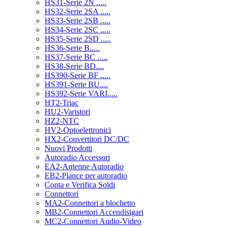
HS31-Serie 2N .....
HS32-Serie 2SA .....
HS33-Serie 2SB .....
HS34-Serie 2SC .....
HS35-Serie 2SD .....
HS36-Serie B.....
HS37-Serie BC .....
HS38-Serie BD....
HS390-Serie BF .....
HS391-Serie BU....
HS392-Serie VARI.....
HT2-Triac
HU2-Varistori
HZ2-NTC
HV2-Optoelettronici
HX2-Convertitori DC/DC
Nuovi Prodotti
Autoradio Accessori
EA2-Antenne Autoradio
EB2-Plance per autoradio
Conta e Verifica Soldi
Connettori
MA2-Connettori a blochetto
MB2-Connettori Accendisigari
MC2-Connettori Audio-Video