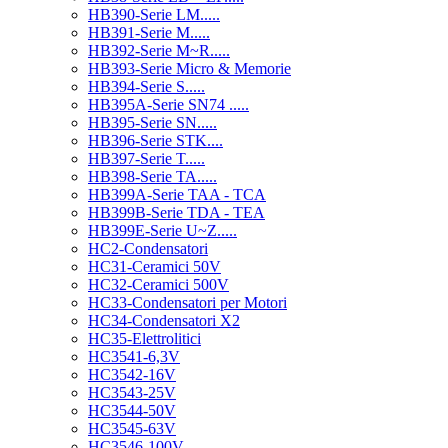
HB390-Serie LM.....
HB391-Serie M.....
HB392-Serie M~R.....
HB393-Serie Micro & Memorie
HB394-Serie S.....
HB395A-Serie SN74 .....
HB395-Serie SN.....
HB396-Serie STK....
HB397-Serie T.....
HB398-Serie TA.....
HB399A-Serie TAA - TCA
HB399B-Serie TDA - TEA
HB399E-Serie U~Z.....
HC2-Condensatori
HC31-Ceramici 50V
HC32-Ceramici 500V
HC33-Condensatori per Motori
HC34-Condensatori X2
HC35-Elettrolitici
HC3541-6,3V
HC3542-16V
HC3543-25V
HC3544-50V
HC3545-63V
HC3546-100V