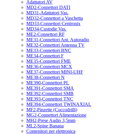
Adattatori AV
MD2-Connettori DATI
MD31-Adattatori Vas.
MD32-Connettori a Vaschetta
MD33-Connettori Centronix
MD34-Custodie Vas.
ME2-Connettori RF
ME31-Connettori Ant. Autoradio
ME32-Connettori Antenna TV
ME33-Connettori BNC
ME34-Connettori F
ME35-Connettori FME
ME36-Connettori MCX
ME37-Connettori MINI-UHF
ME38-Connettori N
ME390-Connettori PL
ME391-Connettori SMA
ME392-Connettori SMB
ME393-Connettori TNC
ME394-Connettori TWINAXIAL
MF2-Pinzette (Coccodrilli)
MG2-Connettori Alimentazione
MH2-Prese Audio 3,5mm
ML2-Spine Banana
Contenitori per elettronica