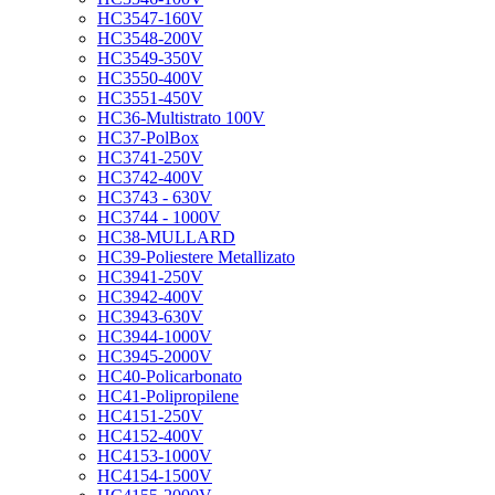
HC3547-160V
HC3548-200V
HC3549-350V
HC3550-400V
HC3551-450V
HC36-Multistrato 100V
HC37-PolBox
HC3741-250V
HC3742-400V
HC3743 - 630V
HC3744 - 1000V
HC38-MULLARD
HC39-Poliestere Metallizato
HC3941-250V
HC3942-400V
HC3943-630V
HC3944-1000V
HC3945-2000V
HC40-Policarbonato
HC41-Polipropilene
HC4151-250V
HC4152-400V
HC4153-1000V
HC4154-1500V