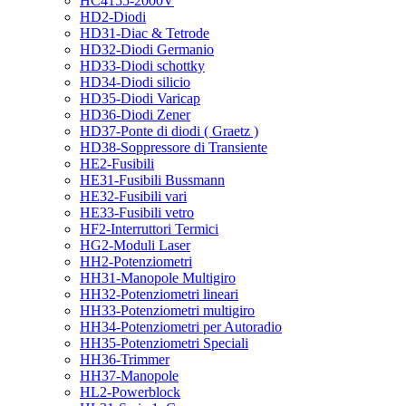
HC4155-2000V
HD2-Diodi
HD31-Diac & Tetrode
HD32-Diodi Germanio
HD33-Diodi schottky
HD34-Diodi silicio
HD35-Diodi Varicap
HD36-Diodi Zener
HD37-Ponte di diodi ( Graetz )
HD38-Soppressore di Transiente
HE2-Fusibili
HE31-Fusibili Bussmann
HE32-Fusibili vari
HE33-Fusibili vetro
HF2-Interruttori Termici
HG2-Moduli Laser
HH2-Potenziometri
HH31-Manopole Multigiro
HH32-Potenziometri lineari
HH33-Potenziometri multigiro
HH34-Potenziometri per Autoradio
HH35-Potenziometri Speciali
HH36-Trimmer
HH37-Manopole
HL2-Powerblock