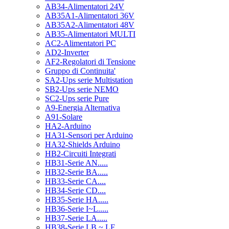
AB34-Alimentatori 24V
AB35A1-Alimentatori 36V
AB35A2-Alimentatori 48V
AB35-Alimentatori MULTI
AC2-Alimentatori PC
AD2-Inverter
AF2-Regolatori di Tensione
Gruppo di Continuita'
SA2-Ups serie Multistation
SB2-Ups serie NEMO
SC2-Ups serie Pure
A9-Energia Alternativa
A91-Solare
HA2-Arduino
HA31-Sensori per Arduino
HA32-Shields Arduino
HB2-Circuiti Integrati
HB31-Serie AN.....
HB32-Serie BA.....
HB33-Serie CA....
HB34-Serie CD....
HB35-Serie HA.....
HB36-Serie I~L.....
HB37-Serie LA.....
HB38-Serie LB ~ LF.....