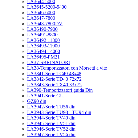
LA3644-5000
LA3645-5200-5400
LA3646-6000
LA3647-7800
LA3648-7800DV
LA36490-7900
LA36491-8800
LA36492-11800
LA36493-11900
LA36494-14000
LA36495-PM21
LA37-SBRINATORI
LA38-Temporizzatori con Morsetti a vite
LA3841-Serie TC40 48x48
LA3842-Serie TD40 72x72
LA3843-Serie TX40 33x75
LA390-Temporizzatori guida Din
LA3941-Serie GU
GZ90 din
LA3942-Serie TU56 din
LA3943-Serie TU93 - TU94 din
LA3944-Serie TV49 din
LA3945-Serie TV51 din
LA3946-Serie TV52 din
LA3947-Serie TV56 din