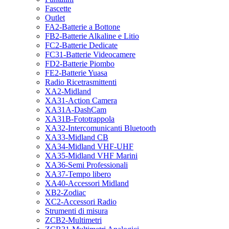
Fascette
Outlet
FA2-Batterie a Bottone
FB2-Batterie Alkaline e Litio
FC2-Batterie Dedicate
FC31-Batterie Videocamere
FD2-Batterie Piombo
FE2-Batterie Yuasa
Radio Ricetrasmittenti
XA2-Midland
XA31-Action Camera
XA31A-DashCam
XA31B-Fototrappola
XA32-Intercomunicanti Bluetooth
XA33-Midland CB
XA34-Midland VHF-UHF
XA35-Midland VHF Marini
XA36-Semi Professionali
XA37-Tempo libero
XA40-Accessori Midland
XB2-Zodiac
XC2-Accessori Radio
Strumenti di misura
ZCB2-Multimetri