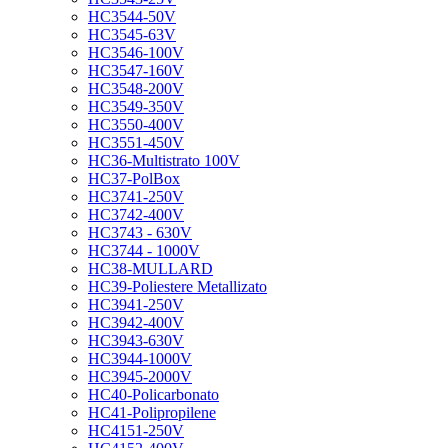
HC3544-50V
HC3545-63V
HC3546-100V
HC3547-160V
HC3548-200V
HC3549-350V
HC3550-400V
HC3551-450V
HC36-Multistrato 100V
HC37-PolBox
HC3741-250V
HC3742-400V
HC3743 - 630V
HC3744 - 1000V
HC38-MULLARD
HC39-Poliestere Metallizato
HC3941-250V
HC3942-400V
HC3943-630V
HC3944-1000V
HC3945-2000V
HC40-Policarbonato
HC41-Polipropilene
HC4151-250V