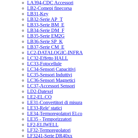
LA394-CDC Accessori
LB2-Comepi finecorsa
LB31-Key
LB32-Serie AP_T
LB33-Serie BM_E
LB34-Serie DM_F
LB35-Serie EM2G
LB36-Serie SP_K
LB37-Serie CM_E
LC2-DATALOGIC-INFRA
LC32-Effetto HALL
LC33-Fotocellule
LC34-Sensori Capacitivi
LC35-Sensori Induttivi
LC36-Sensori Magnetici
LC37-Accessori Sensori
LD2-Datexel
LE2-EL.CO
LE31-Convertitori di misura
LE33-Rele' statici
LE34-Termoregolatori El.co
LE35 - Temporizzatori
LF2-ELIWELL
LF32-Termoregolatori
LF3241-Serie DR40xx