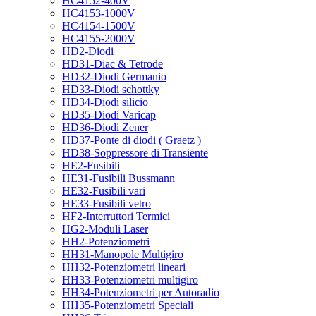
HC4152-400V
HC4153-1000V
HC4154-1500V
HC4155-2000V
HD2-Diodi
HD31-Diac & Tetrode
HD32-Diodi Germanio
HD33-Diodi schottky
HD34-Diodi silicio
HD35-Diodi Varicap
HD36-Diodi Zener
HD37-Ponte di diodi ( Graetz )
HD38-Soppressore di Transiente
HE2-Fusibili
HE31-Fusibili Bussmann
HE32-Fusibili vari
HE33-Fusibili vetro
HF2-Interruttori Termici
HG2-Moduli Laser
HH2-Potenziometri
HH31-Manopole Multigiro
HH32-Potenziometri lineari
HH33-Potenziometri multigiro
HH34-Potenziometri per Autoradio
HH35-Potenziometri Speciali