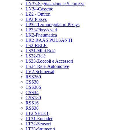
LN33-Segnalazione e Sicurezza
LN34-Cassette
LZ2 - Omron
LP2-Pixsys
LP32-Termoregolatori Pixsys
LP33-Pixsys vari
LK2-Pneumatica
LR2-RAAS PULSANTI
LS2-RELE'
LS31-Mini Relè
LS32-Relè
LS33-Zoccoli e Accessori
LS34-Rele' Automotive
LV2-Schmersal
RSS260
CSS30
CSS30S
CSS34
CSS180
RSS16
RSS36
LT2-SELET
LT31-Encoder
LT32-Sensori
LT33-Strumenti