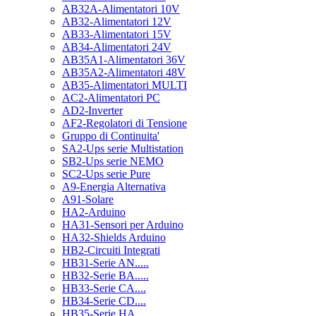
AB32A-Alimentatori 10V
AB32-Alimentatori 12V
AB33-Alimentatori 15V
AB34-Alimentatori 24V
AB35A1-Alimentatori 36V
AB35A2-Alimentatori 48V
AB35-Alimentatori MULTI
AC2-Alimentatori PC
AD2-Inverter
AF2-Regolatori di Tensione
Gruppo di Continuita'
SA2-Ups serie Multistation
SB2-Ups serie NEMO
SC2-Ups serie Pure
A9-Energia Alternativa
A91-Solare
HA2-Arduino
HA31-Sensori per Arduino
HA32-Shields Arduino
HB2-Circuiti Integrati
HB31-Serie AN.....
HB32-Serie BA.....
HB33-Serie CA....
HB34-Serie CD....
HB35-Serie HA.....