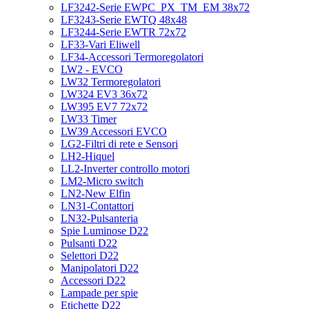
LF3242-Serie EWPC_PX_TM_EM 38x72
LF3243-Serie EWTQ 48x48
LF3244-Serie EWTR 72x72
LF33-Vari Eliwell
LF34-Accessori Termoregolatori
LW2 - EVCO
LW32 Termoregolatori
LW324 EV3 36x72
LW395 EV7 72x72
LW33 Timer
LW39 Accessori EVCO
LG2-Filtri di rete e Sensori
LH2-Hiquel
LL2-Inverter controllo motori
LM2-Micro switch
LN2-New Elfin
LN31-Contattori
LN32-Pulsanteria
Spie Luminose D22
Pulsanti D22
Selettori D22
Manipolatori D22
Accessori D22
Lampade per spie
Etichette D22