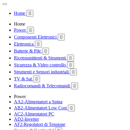
Home

Home
Power

Componenti Elettronici

Elettronica

Batterie & Pile

Ricetrasmittenti & Strumenti

Sicurezza & Video controllo

Strumenti e Sensori industriali

TV & Sat

Radiocomandi & Telecomandi

Power
AA2-Alimentatori a Spina
AB2-Alimentatori Low Cost

AC2-Alimentatori PC
AD2-Inverter
AF2-Regolatori di Tensione