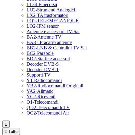
LT34-Finecorsa
LU2-Strumenti Analogici
LX2-TA trasformatori
LQ2-TELEMECANIQUE
LO2-IFM sensor
Antenne e accessori TV-Sat
BA2-Antenne TV
BA31-Fracarro antenne
BB2-LNB & Centralini TV Sat
BC2-Parabole
BD2-Staffe e accessori
Decoder DVB-S
Decoder DVB-T
Supporti TV
Y1-Radiocomandi
YB2-Radiocomandi Originali
YA2-Allmatic
YC2-Riceventi
Q1-Telecomandi
QD2-Telecomandi TV
QC2-Telecomandi Air


Tutto