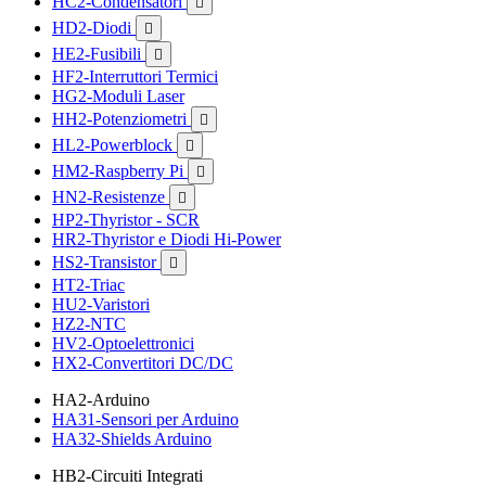
HC2-Condensatori

HD2-Diodi

HE2-Fusibili

HF2-Interruttori Termici
HG2-Moduli Laser
HH2-Potenziometri

HL2-Powerblock

HM2-Raspberry Pi

HN2-Resistenze

HP2-Thyristor - SCR
HR2-Thyristor e Diodi Hi-Power
HS2-Transistor

HT2-Triac
HU2-Varistori
HZ2-NTC
HV2-Optoelettronici
HX2-Convertitori DC/DC
HA2-Arduino
HA31-Sensori per Arduino
HA32-Shields Arduino
HB2-Circuiti Integrati