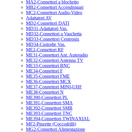
MA2-Connettori a blochetto
MB2-Connettori Accendisigari
MC2-Connettori Audio-Video
Adattatori AV
MD2-Connettori DATI
MD31-Adattatori Vas.
MD32-Connettori a Vaschetta
MD33-Connettori Centronix
MD34-Custodie Vas.
ME2-Connettori RF
ME31-Connettori Ant. Autoradio
ME32-Connettori Antenna TV
ME33-Connettori BNC
ME34-Connettori F
ME35-Connettori FME
ME36-Connettori MCX
ME37-Connettori MINI-UHF
ME38-Connettori N
ME390-Connettori PL
ME391-Connettori SMA
ME392-Connettori SMB
ME393-Connettori TNC
ME394-Connettori TWINAXIAL
MF2-Pinzette (Coccodrilli)
MG2-Connettori Alimentazione