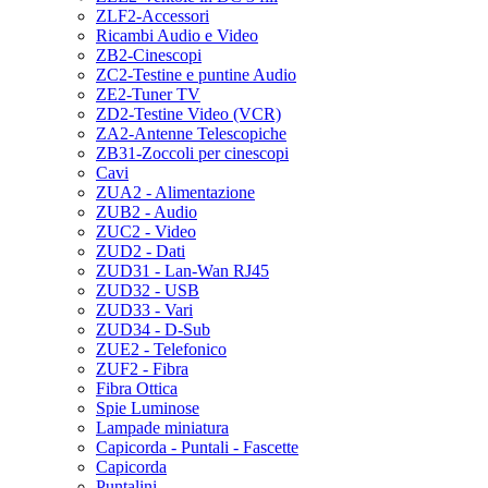
ZLF2-Accessori
Ricambi Audio e Video
ZB2-Cinescopi
ZC2-Testine e puntine Audio
ZE2-Tuner TV
ZD2-Testine Video (VCR)
ZA2-Antenne Telescopiche
ZB31-Zoccoli per cinescopi
Cavi
ZUA2 - Alimentazione
ZUB2 - Audio
ZUC2 - Video
ZUD2 - Dati
ZUD31 - Lan-Wan RJ45
ZUD32 - USB
ZUD33 - Vari
ZUD34 - D-Sub
ZUE2 - Telefonico
ZUF2 - Fibra
Fibra Ottica
Spie Luminose
Lampade miniatura
Capicorda - Puntali - Fascette
Capicorda
Puntalini