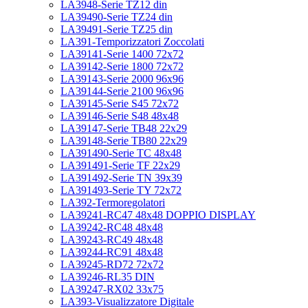
LA3948-Serie TZ12 din
LA39490-Serie TZ24 din
LA39491-Serie TZ25 din
LA391-Temporizzatori Zoccolati
LA39141-Serie 1400 72x72
LA39142-Serie 1800 72x72
LA39143-Serie 2000 96x96
LA39144-Serie 2100 96x96
LA39145-Serie S45 72x72
LA39146-Serie S48 48x48
LA39147-Serie TB48 22x29
LA39148-Serie TB80 22x29
LA391490-Serie TC 48x48
LA391491-Serie TF 22x29
LA391492-Serie TN 39x39
LA391493-Serie TY 72x72
LA392-Termoregolatori
LA39241-RC47 48x48 DOPPIO DISPLAY
LA39242-RC48 48x48
LA39243-RC49 48x48
LA39244-RC91 48x48
LA39245-RD72 72x72
LA39246-RL35 DIN
LA39247-RX02 33x75
LA393-Visualizzatore Digitale