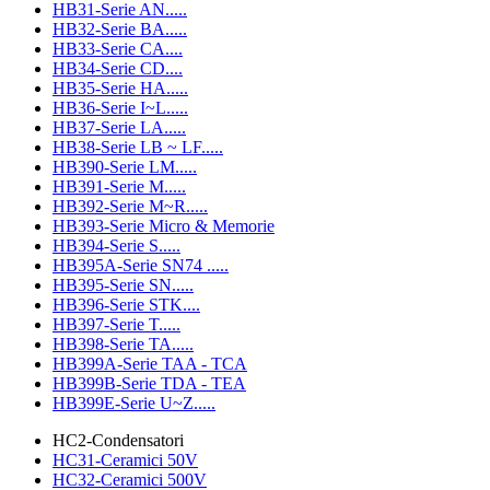
HB31-Serie AN.....
HB32-Serie BA.....
HB33-Serie CA....
HB34-Serie CD....
HB35-Serie HA.....
HB36-Serie I~L.....
HB37-Serie LA.....
HB38-Serie LB ~ LF.....
HB390-Serie LM.....
HB391-Serie M.....
HB392-Serie M~R.....
HB393-Serie Micro & Memorie
HB394-Serie S.....
HB395A-Serie SN74 .....
HB395-Serie SN.....
HB396-Serie STK....
HB397-Serie T.....
HB398-Serie TA.....
HB399A-Serie TAA - TCA
HB399B-Serie TDA - TEA
HB399E-Serie U~Z.....
HC2-Condensatori
HC31-Ceramici 50V
HC32-Ceramici 500V