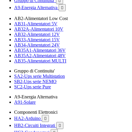
Gruppo di Continuita'

A9-Energia Alternativa

AB2-Alimentatori Low Cost
AB31-Alimentatori 5V
AB32A-Alimentatori 10V
AB32-Alimentatori 12V
AB33-Alimentatori 15V
AB34-Alimentatori 24V
AB35A1-Alimentatori 36V
AB35A2-Alimentatori 48V
AB35-Alimentatori MULTI
Gruppo di Continuita'
SA2-Ups serie Multistation
SB2-Ups serie NEMO
SC2-Ups serie Pure
A9-Energia Alternativa
A91-Solare
Componenti Elettronici
HA2-Arduino

HB2-Circuiti Integrati
