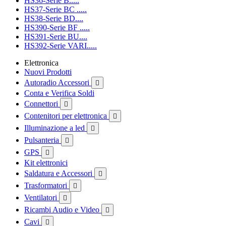
HS36-Serie B.....
HS37-Serie BC .....
HS38-Serie BD....
HS390-Serie BF .....
HS391-Serie BU....
HS392-Serie VARI.....
Elettronica
Nuovi Prodotti
Autoradio Accessori

Conta e Verifica Soldi
Connettori

Contenitori per elettronica

Illuminazione a led

Pulsanteria

GPS

Kit elettronici
Saldatura e Accessori

Trasformatori

Ventilatori

Ricambi Audio e Video

Cavi
