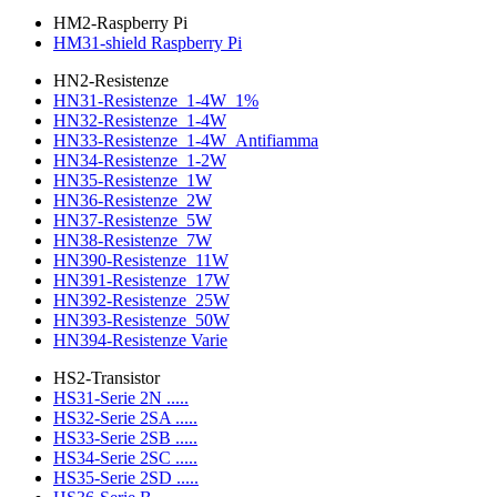
HM2-Raspberry Pi
HM31-shield Raspberry Pi
HN2-Resistenze
HN31-Resistenze_1-4W_1%
HN32-Resistenze_1-4W
HN33-Resistenze_1-4W_Antifiamma
HN34-Resistenze_1-2W
HN35-Resistenze_1W
HN36-Resistenze_2W
HN37-Resistenze_5W
HN38-Resistenze_7W
HN390-Resistenze_11W
HN391-Resistenze_17W
HN392-Resistenze_25W
HN393-Resistenze_50W
HN394-Resistenze Varie
HS2-Transistor
HS31-Serie 2N .....
HS32-Serie 2SA .....
HS33-Serie 2SB .....
HS34-Serie 2SC .....
HS35-Serie 2SD .....