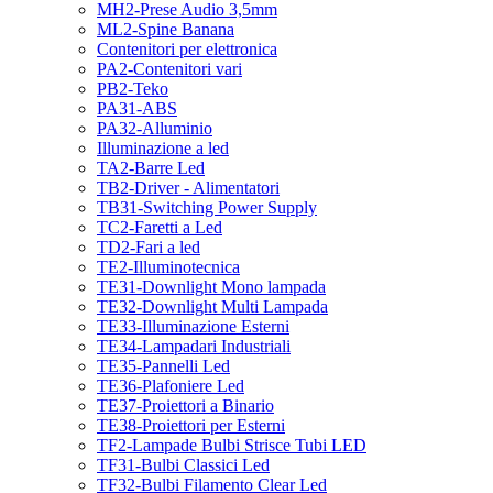
MH2-Prese Audio 3,5mm
ML2-Spine Banana
Contenitori per elettronica
PA2-Contenitori vari
PB2-Teko
PA31-ABS
PA32-Alluminio
Illuminazione a led
TA2-Barre Led
TB2-Driver - Alimentatori
TB31-Switching Power Supply
TC2-Faretti a Led
TD2-Fari a led
TE2-Illuminotecnica
TE31-Downlight Mono lampada
TE32-Downlight Multi Lampada
TE33-Illuminazione Esterni
TE34-Lampadari Industriali
TE35-Pannelli Led
TE36-Plafoniere Led
TE37-Proiettori a Binario
TE38-Proiettori per Esterni
TF2-Lampade Bulbi Strisce Tubi LED
TF31-Bulbi Classici Led
TF32-Bulbi Filamento Clear Led