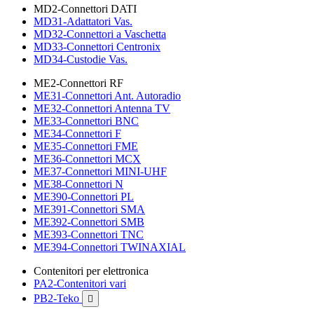
MD2-Connettori DATI
MD31-Adattatori Vas.
MD32-Connettori a Vaschetta
MD33-Connettori Centronix
MD34-Custodie Vas.
ME2-Connettori RF
ME31-Connettori Ant. Autoradio
ME32-Connettori Antenna TV
ME33-Connettori BNC
ME34-Connettori F
ME35-Connettori FME
ME36-Connettori MCX
ME37-Connettori MINI-UHF
ME38-Connettori N
ME390-Connettori PL
ME391-Connettori SMA
ME392-Connettori SMB
ME393-Connettori TNC
ME394-Connettori TWINAXIAL
Contenitori per elettronica
PA2-Contenitori vari
PB2-Teko
