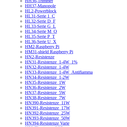
HH36-Trimmer
HH37-Manopole
HL2-Powerblock
HL31-Serie 1_C
HL32-Serie D_F
HL33-Serie G_L
HL34-Serie M_O
HL35-Serie P_T
HL36-Serie U_X
HM2-Raspberry Pi
HM31-shield Raspberry Pi
HN2-Resistenze
HN31-Resistenze_1-4W_1%
HN32-Resistenze_1-4W
HN33-Resistenze_1-4W_Antifiamma
HN34-Resistenze_1-2W
HN35-Resistenze_1W
HN36-Resistenze_2W
HN37-Resistenze_5W
HN38-Resistenze_7W
HN390-Resistenze_11W
HN391-Resistenze_17W
HN392-Resistenze_25W
HN393-Resistenze_50W
HN394-Resistenze Varie