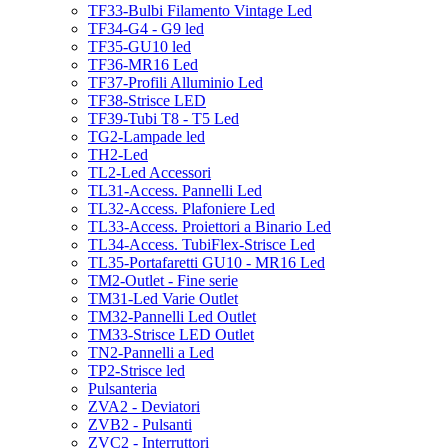
TF33-Bulbi Filamento Vintage Led
TF34-G4 - G9 led
TF35-GU10 led
TF36-MR16 Led
TF37-Profili Alluminio Led
TF38-Strisce LED
TF39-Tubi T8 - T5 Led
TG2-Lampade led
TH2-Led
TL2-Led Accessori
TL31-Access. Pannelli Led
TL32-Access. Plafoniere Led
TL33-Access. Proiettori a Binario Led
TL34-Access. TubiFlex-Strisce Led
TL35-Portafaretti GU10 - MR16 Led
TM2-Outlet - Fine serie
TM31-Led Varie Outlet
TM32-Pannelli Led Outlet
TM33-Strisce LED Outlet
TN2-Pannelli a Led
TP2-Strisce led
Pulsanteria
ZVA2 - Deviatori
ZVB2 - Pulsanti
ZVC2 - Interruttori