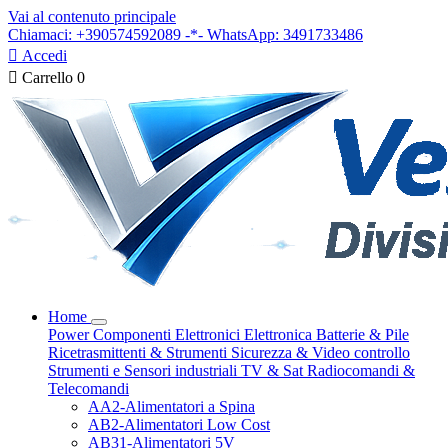
Vai al contenuto principale
Chiamaci: +390574592089 -*- WhatsApp: 3491733486

Accedi

Carrello
0
Home
Power
Componenti Elettronici
Elettronica
Batterie & Pile
Ricetrasmittenti & Strumenti
Sicurezza & Video controllo
Strumenti e Sensori industriali
TV & Sat
Radiocomandi &
Telecomandi
AA2-Alimentatori a Spina
AB2-Alimentatori Low Cost
AB31-Alimentatori 5V