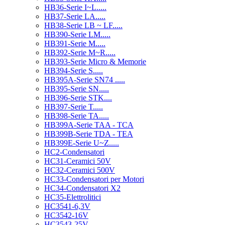
HB36-Serie I~L.....
HB37-Serie LA.....
HB38-Serie LB ~ LF.....
HB390-Serie LM.....
HB391-Serie M.....
HB392-Serie M~R.....
HB393-Serie Micro & Memorie
HB394-Serie S.....
HB395A-Serie SN74 .....
HB395-Serie SN.....
HB396-Serie STK....
HB397-Serie T.....
HB398-Serie TA.....
HB399A-Serie TAA - TCA
HB399B-Serie TDA - TEA
HB399E-Serie U~Z.....
HC2-Condensatori
HC31-Ceramici 50V
HC32-Ceramici 500V
HC33-Condensatori per Motori
HC34-Condensatori X2
HC35-Elettrolitici
HC3541-6,3V
HC3542-16V
HC3543-25V