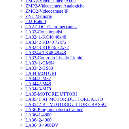
ZMN2-Video camere AHD
ZMP2-Videocamere Analogiche
ZMQ2-Videocamere IP
ZN1-Memorie
LJ2-Balluff
LA2-CDC Elettromeccanica
LA32-Contaimpulsi
LA3241-KC40 48x48
LA3242-KD40 72x72
LA3243-KD646 72x72
LA3244-TK48 48x48
LA33-Controllo Livello Liquidi
LA3341-GM64
LA3342-GS63
LA34-MOTORI
LA3441-M37
LA3442-M48
LA3443-M70
LA35-MOTORIDUTTORI
LA3541-AT MOTORIDUTTORE ALTO
LA3542-BT MOTORIDUTTORE BASSO
LA36-Programmatori a Camme
LA3641-4800
LA3642-4900
LA3643-4900DV