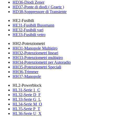
HD36-Diodi Zener
HD37-Ponte di diodi ( Graetz )
HD38-Soppressore di Transiente
HE2-Fusibili
HE31-Fusibili Bussmann
HE32-Fusibili vari
HE33-Fusibili vetro
HH2-Potenziometri
HH31-Manopole Multigiro
HH32-Potenziometri lineari
HH33-Potenziometri multigiro
HH34-Potenziometri per Autoradio
HH35-Potenziometri Speciali
HH36-Trimmer
HH37-Manopole
HL2-Powerblock
HL31-Serie 1_C
HL32-Serie D_F
HL33-Serie G_L
HL34-Serie M_O
HL35-Serie P_T
HL36-Serie U_X