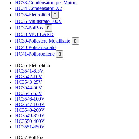
HC33-Condensatori per Motori
HC34-Condensatori X2
HC35-Elettrolitici

HC36-Multistrato 100V
HC37-PolBox

HC38-MULLARD
HC39-Poliestere Metallizato

HC40-Policarbonato
HC41-Polipropilene

HC35-Elettrolitici
HC3541-6,3V
HC3542-16V
HC3543-25V
HC3544-50V
HC3545-63V
HC3546-100V
HC3547-160V
HC3548-200V
HC3549-350V
HC3550-400V
HC3551-450V
HC37-PolBox