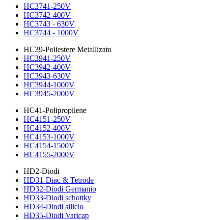
HC3741-250V
HC3742-400V
HC3743 - 630V
HC3744 - 1000V
HC39-Poliestere Metallizato
HC3941-250V
HC3942-400V
HC3943-630V
HC3944-1000V
HC3945-2000V
HC41-Polipropilene
HC4151-250V
HC4152-400V
HC4153-1000V
HC4154-1500V
HC4155-2000V
HD2-Diodi
HD31-Diac & Tetrode
HD32-Diodi Germanio
HD33-Diodi schottky
HD34-Diodi silicio
HD35-Diodi Varicap