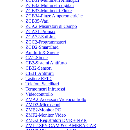
ZCB31-Multimetri Analogici
ZCB32-Multimetri digitali
ZCB33-Multimetri Fluke
ZCB34-Pinze Amperometriche
ZCB35-Vari
ZCA2-Misuratori di Campo
ZCA31-Promax
ZCA32-SatLink
ZCC2-Programmatori
ZCD2-SmartCard
Antifurti & Sirene
CA2-Sirene
CB2-Sistemi Antifurto
CB32-Sensori
CB31-Antifurti
Tastiere RFID
Telefoni Satellitari
Termometri Infrarossi
Videocontrollo
ZMA2-Accessori Videocontrollo
ZMD2-Microscopi
ZME2-Monitor PC
ZMF2-Monitor Video
ZMG2-Registratori DVR e NVR
ZML2-SPY CAM & CAMERA CAR