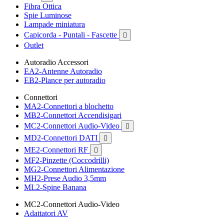
Fibra Ottica
Spie Luminose
Lampade miniatura
Capicorda - Puntali - Fascette

Outlet
Autoradio Accessori
EA2-Antenne Autoradio
EB2-Plance per autoradio
Connettori
MA2-Connettori a blochetto
MB2-Connettori Accendisigari
MC2-Connettori Audio-Video

MD2-Connettori DATI

ME2-Connettori RF

MF2-Pinzette (Coccodrilli)
MG2-Connettori Alimentazione
MH2-Prese Audio 3,5mm
ML2-Spine Banana
MC2-Connettori Audio-Video
Adattatori AV