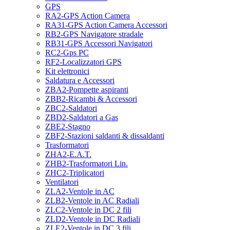
GPS
RA2-GPS Action Camera
RA31-GPS Action Camera Accessori
RB2-GPS Navigatore stradale
RB31-GPS Accessori Navigatori
RC2-Gps PC
RF2-Localizzatori GPS
Kit elettronici
Saldatura e Accessori
ZBA2-Pompette aspiranti
ZBB2-Ricambi & Accessori
ZBC2-Saldatori
ZBD2-Saldatori a Gas
ZBE2-Stagno
ZBF2-Stazioni saldanti & dissaldanti
Trasformatori
ZHA2-E.A.T.
ZHB2-Trasformatori Lin.
ZHC2-Triplicatori
Ventilatori
ZLA2-Ventole in AC
ZLB2-Ventole in AC Radiali
ZLC2-Ventole in DC 2 fili
ZLD2-Ventole in DC Radiali
ZLE2-Ventole in DC 3 fili