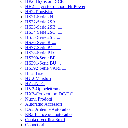
HP2-Thyristor - SCR
HR2-Thyristor e Diodi Hi-Power
HS2-Transistor
HS31-Serie 2N .....
HS32-Serie 2SA .....
HS33-Serie 2SB .....
HS34-Serie 2SC .....
HS35-Serie 2SD .....
HS36-Serie B.....
HS37-Serie BC .....
HS38-Serie BD....
HS390-Serie BF .....
HS391-Serie BU....
HS392-Serie VARI.....
HT2-Triac
HU2-Varistori
HZ2-NTC
HV2-Optoelettronici
HX2-Convertitori DC/DC
Nuovi Prodotti
Autoradio Accessori
EA2-Antenne Autoradio
EB2-Plance per autoradio
Conta e Verifica Soldi
Connettori