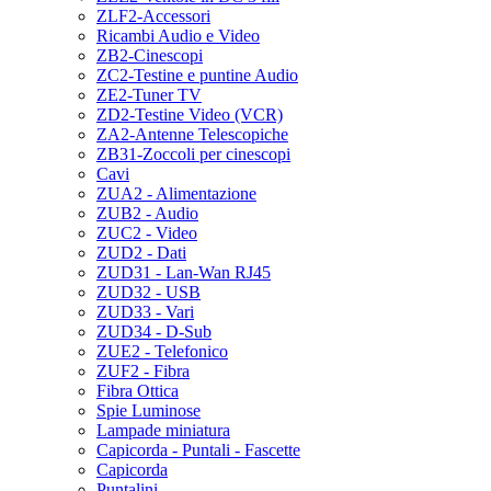
ZLF2-Accessori
Ricambi Audio e Video
ZB2-Cinescopi
ZC2-Testine e puntine Audio
ZE2-Tuner TV
ZD2-Testine Video (VCR)
ZA2-Antenne Telescopiche
ZB31-Zoccoli per cinescopi
Cavi
ZUA2 - Alimentazione
ZUB2 - Audio
ZUC2 - Video
ZUD2 - Dati
ZUD31 - Lan-Wan RJ45
ZUD32 - USB
ZUD33 - Vari
ZUD34 - D-Sub
ZUE2 - Telefonico
ZUF2 - Fibra
Fibra Ottica
Spie Luminose
Lampade miniatura
Capicorda - Puntali - Fascette
Capicorda
Puntalini