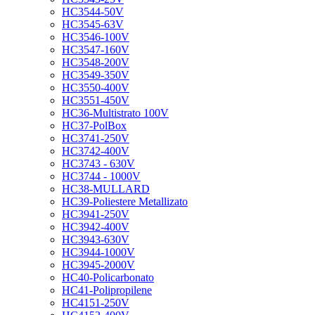
HC3544-50V
HC3545-63V
HC3546-100V
HC3547-160V
HC3548-200V
HC3549-350V
HC3550-400V
HC3551-450V
HC36-Multistrato 100V
HC37-PolBox
HC3741-250V
HC3742-400V
HC3743 - 630V
HC3744 - 1000V
HC38-MULLARD
HC39-Poliestere Metallizato
HC3941-250V
HC3942-400V
HC3943-630V
HC3944-1000V
HC3945-2000V
HC40-Policarbonato
HC41-Polipropilene
HC4151-250V