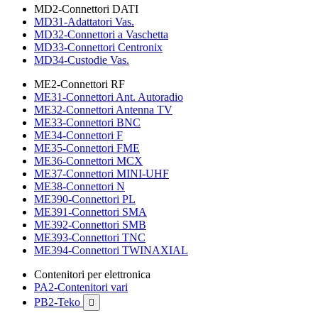
MD2-Connettori DATI
MD31-Adattatori Vas.
MD32-Connettori a Vaschetta
MD33-Connettori Centronix
MD34-Custodie Vas.
ME2-Connettori RF
ME31-Connettori Ant. Autoradio
ME32-Connettori Antenna TV
ME33-Connettori BNC
ME34-Connettori F
ME35-Connettori FME
ME36-Connettori MCX
ME37-Connettori MINI-UHF
ME38-Connettori N
ME390-Connettori PL
ME391-Connettori SMA
ME392-Connettori SMB
ME393-Connettori TNC
ME394-Connettori TWINAXIAL
Contenitori per elettronica
PA2-Contenitori vari
PB2-Teko
