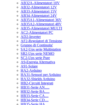
AB32A-Alimentatori 10V
AB32-Alimentatori 12V
AB33-Alimentatori 15V
AB34-Alimentatori 24V
AB35A1-Alimentatori 36V
AB35A2-Alimentatori 48V
AB35-Alimentatori MULTI
AC2-Alimentatori PC
AD2-Inverter
AF2-Regolatori di Tensione
Gruppo di Continuita'
SA2-Ups serie Multistation
SB2-Ups serie NEMO
SC2-Ups serie Pure
A9-Energia Alternativa
A91-Solare
HA2-Arduino
HA31-Sensori per Arduino
HA32-Shields Arduino
HB2-Circuiti Integrati
HB31-Serie AN.....
HB32-Serie BA.....
HB33-Serie CA....
HB34-Serie CD....
HB35-Serie HA.....