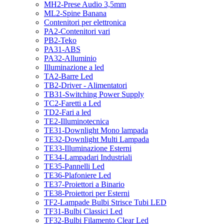
MH2-Prese Audio 3,5mm
ML2-Spine Banana
Contenitori per elettronica
PA2-Contenitori vari
PB2-Teko
PA31-ABS
PA32-Alluminio
Illuminazione a led
TA2-Barre Led
TB2-Driver - Alimentatori
TB31-Switching Power Supply
TC2-Faretti a Led
TD2-Fari a led
TE2-Illuminotecnica
TE31-Downlight Mono lampada
TE32-Downlight Multi Lampada
TE33-Illuminazione Esterni
TE34-Lampadari Industriali
TE35-Pannelli Led
TE36-Plafoniere Led
TE37-Proiettori a Binario
TE38-Proiettori per Esterni
TF2-Lampade Bulbi Strisce Tubi LED
TF31-Bulbi Classici Led
TF32-Bulbi Filamento Clear Led