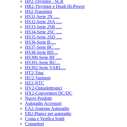
HP2-Thyristor - SCR
HR2-Thyristor e Diodi Hi-Power
HS2-Transistor
HS31-Serie 2N .....
HS32-Serie 2SA .....
HS33-Serie 2SB .....
HS34-Serie 2SC .....
HS35-Serie 2SD .....
HS36-Serie B.....
HS37-Serie BC .....
HS38-Serie BD....
HS390-Serie BF .....
HS391-Serie BU....
HS392-Serie VARI.....
HT2-Triac
HU2-Varistori
HZ2-NTC
HV2-Optoelettronici
HX2-Convertitori DC/DC
Nuovi Prodotti
Autoradio Accessori
EA2-Antenne Autoradio
EB2-Plance per autoradio
Conta e Verifica Soldi
Connettori