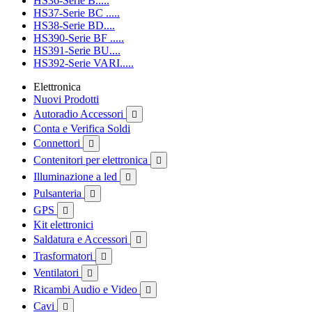
HS36-Serie B.....
HS37-Serie BC .....
HS38-Serie BD....
HS390-Serie BF .....
HS391-Serie BU....
HS392-Serie VARI.....
Elettronica
Nuovi Prodotti
Autoradio Accessori

Conta e Verifica Soldi
Connettori

Contenitori per elettronica

Illuminazione a led

Pulsanteria

GPS

Kit elettronici
Saldatura e Accessori

Trasformatori

Ventilatori

Ricambi Audio e Video

Cavi
