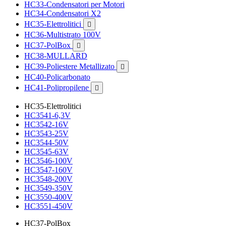
HC33-Condensatori per Motori
HC34-Condensatori X2
HC35-Elettrolitici

HC36-Multistrato 100V
HC37-PolBox

HC38-MULLARD
HC39-Poliestere Metallizato

HC40-Policarbonato
HC41-Polipropilene

HC35-Elettrolitici
HC3541-6,3V
HC3542-16V
HC3543-25V
HC3544-50V
HC3545-63V
HC3546-100V
HC3547-160V
HC3548-200V
HC3549-350V
HC3550-400V
HC3551-450V
HC37-PolBox