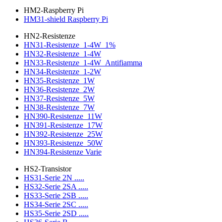
HM2-Raspberry Pi
HM31-shield Raspberry Pi
HN2-Resistenze
HN31-Resistenze_1-4W_1%
HN32-Resistenze_1-4W
HN33-Resistenze_1-4W_Antifiamma
HN34-Resistenze_1-2W
HN35-Resistenze_1W
HN36-Resistenze_2W
HN37-Resistenze_5W
HN38-Resistenze_7W
HN390-Resistenze_11W
HN391-Resistenze_17W
HN392-Resistenze_25W
HN393-Resistenze_50W
HN394-Resistenze Varie
HS2-Transistor
HS31-Serie 2N .....
HS32-Serie 2SA .....
HS33-Serie 2SB .....
HS34-Serie 2SC .....
HS35-Serie 2SD .....