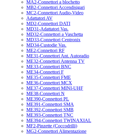
MA2-Connettori a blochetto
MB2-Connettori Accendisigari
MC2-Connettori Audio-Video
Adattatori AV
MD2-Connettori DATI
MD31-Adattatori Vas.
MD32-Connettori a Vaschetta
MD33-Connettori Centronix
MD34-Custodie Vas.
ME2-Connettori RF
ME31-Connettori Ant. Autoradio
ME32-Connettori Antenna TV
ME33-Connettori BNC
ME34-Connettori F
ME35-Connettori FME
ME36-Connettori MCX
ME37-Connettori MINI-UHF
ME38-Connettori N
ME390-Connettori PL
ME391-Connettori SMA
ME392-Connettori SMB
ME393-Connettori TNC
ME394-Connettori TWINAXIAL
MF2-Pinzette (Coccodrilli)
MG2-Connettori Alimentazione