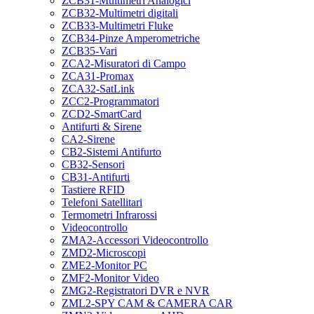
ZCB31-Multimetri Analogici
ZCB32-Multimetri digitali
ZCB33-Multimetri Fluke
ZCB34-Pinze Amperometriche
ZCB35-Vari
ZCA2-Misuratori di Campo
ZCA31-Promax
ZCA32-SatLink
ZCC2-Programmatori
ZCD2-SmartCard
Antifurti & Sirene
CA2-Sirene
CB2-Sistemi Antifurto
CB32-Sensori
CB31-Antifurti
Tastiere RFID
Telefoni Satellitari
Termometri Infrarossi
Videocontrollo
ZMA2-Accessori Videocontrollo
ZMD2-Microscopi
ZME2-Monitor PC
ZMF2-Monitor Video
ZMG2-Registratori DVR e NVR
ZML2-SPY CAM & CAMERA CAR