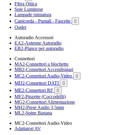
Fibra Ottica
Spie Luminose
Lampade miniatura
Capicorda - Puntali - Fascette

Outlet
Autoradio Accessori
EA2-Antenne Autoradio
EB2-Plance per autoradio
Connettori
MA2-Connettori a blochetto
MB2-Connettori Accendisigari
MC2-Connettori Audio-Video

MD2-Connettori DATI

ME2-Connettori RF

MF2-Pinzette (Coccodrilli)
MG2-Connettori Alimentazione
MH2-Prese Audio 3,5mm
ML2-Spine Banana
MC2-Connettori Audio-Video
Adattatori AV