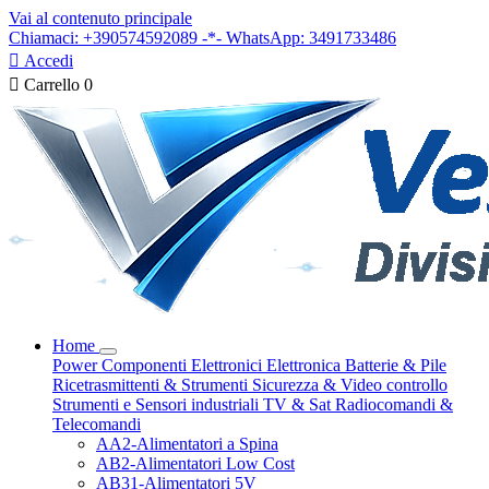
Vai al contenuto principale
Chiamaci: +390574592089 -*- WhatsApp: 3491733486

Accedi

Carrello
0
Home
Power
Componenti Elettronici
Elettronica
Batterie & Pile
Ricetrasmittenti & Strumenti
Sicurezza & Video controllo
Strumenti e Sensori industriali
TV & Sat
Radiocomandi &
Telecomandi
AA2-Alimentatori a Spina
AB2-Alimentatori Low Cost
AB31-Alimentatori 5V