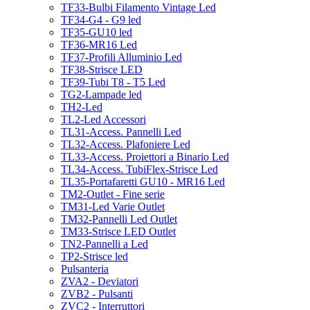
TF33-Bulbi Filamento Vintage Led
TF34-G4 - G9 led
TF35-GU10 led
TF36-MR16 Led
TF37-Profili Alluminio Led
TF38-Strisce LED
TF39-Tubi T8 - T5 Led
TG2-Lampade led
TH2-Led
TL2-Led Accessori
TL31-Access. Pannelli Led
TL32-Access. Plafoniere Led
TL33-Access. Proiettori a Binario Led
TL34-Access. TubiFlex-Strisce Led
TL35-Portafaretti GU10 - MR16 Led
TM2-Outlet - Fine serie
TM31-Led Varie Outlet
TM32-Pannelli Led Outlet
TM33-Strisce LED Outlet
TN2-Pannelli a Led
TP2-Strisce led
Pulsanteria
ZVA2 - Deviatori
ZVB2 - Pulsanti
ZVC2 - Interruttori