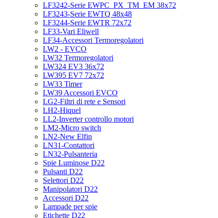
LF3242-Serie EWPC_PX_TM_EM 38x72
LF3243-Serie EWTQ 48x48
LF3244-Serie EWTR 72x72
LF33-Vari Eliwell
LF34-Accessori Termoregolatori
LW2 - EVCO
LW32 Termoregolatori
LW324 EV3 36x72
LW395 EV7 72x72
LW33 Timer
LW39 Accessori EVCO
LG2-Filtri di rete e Sensori
LH2-Hiquel
LL2-Inverter controllo motori
LM2-Micro switch
LN2-New Elfin
LN31-Contattori
LN32-Pulsanteria
Spie Luminose D22
Pulsanti D22
Selettori D22
Manipolatori D22
Accessori D22
Lampade per spie
Etichette D22