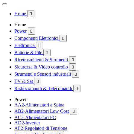
Home

Home
Power

Componenti Elettronici

Elettronica

Batterie & Pile

Ricetrasmittenti & Strumenti

Sicurezza & Video controllo

Strumenti e Sensori industriali

TV & Sat

Radiocomandi & Telecomandi

Power
AA2-Alimentatori a Spina
AB2-Alimentatori Low Cost

AC2-Alimentatori PC
AD2-Inverter
AF2-Regolatori di Tensione