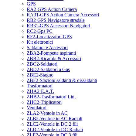
GPS
RA2-GPS Action Camera
RA31-GPS Action Camera Accessori
RB2-GPS Navigatore stradale
RB31-GPS Accessori Navigatori
RC2-Gps PC
RF2-Localizzatori GPS
Kit elettronici
Saldatura e Accessori
ZBA2-Pompette aspiranti
ZBB2-Ricambi & Accessori
ZBC2-Saldatori
ZBD2-Saldatori a Gas
ZBE2-Stagno
ZBF2-Stazioni saldanti & dissaldanti
Trasformatori
ZHA2-E.A.T.
ZHB2-Trasformatori Lin.
ZHC2-Triplicatori
Ventilatori
ZLA2-Ventole in AC
ZLB2-Ventole in AC Radiali
ZLC2-Ventole in DC 2 fili
ZLD2-Ventole in DC Radiali
ZLE2-Ventole in DC 3 fili