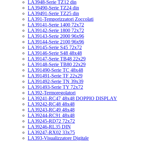
LA3948-Serie TZ12 din
LA39490-Serie TZ24 din
LA39491-Serie TZ25 din
LA391-Temporizzatori Zoccolati
LA39141-Serie 1400 72x72
LA39142-Serie 1800 72x72
LA39143-Serie 2000 96x96
LA39144-Serie 2100 96x96
LA39145-Serie S45 72x72
LA39146-Serie S48 48x48
LA39147-Serie TB48 22x29
LA39148-Serie TB80 22x29
LA391490-Serie TC 48x48
LA391491-Serie TF 22x29
LA391492-Serie TN 39x39
LA391493-Serie TY 72x72
LA392-Termoregolatori
LA39241-RC47 48x48 DOPPIO DISPLAY
LA39242-RC48 48x48
LA39243-RC49 48x48
LA39244-RC91 48x48
LA39245-RD72 72x72
LA39246-RL35 DIN
LA39247-RX02 33x75
LA393-Visualizzatore Digitale