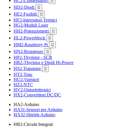
HC2-Condensatori

HD2-Diodi

HE2-Fusibili

HF2-Interruttori Termici
HG2-Moduli Laser
HH2-Potenziometri

HL2-Powerblock

HM2-Raspberry Pi

HN2-Resistenze

HP2-Thyristor - SCR
HR2-Thyristor e Diodi Hi-Power
HS2-Transistor

HT2-Triac
HU2-Varistori
HZ2-NTC
HV2-Optoelettronici
HX2-Convertitori DC/DC
HA2-Arduino
HA31-Sensori per Arduino
HA32-Shields Arduino
HB2-Circuiti Integrati