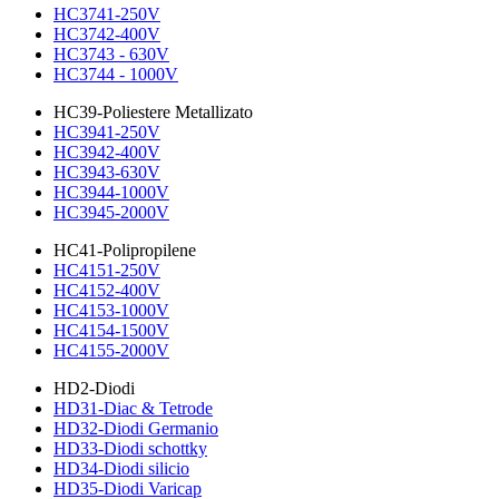
HC3741-250V
HC3742-400V
HC3743 - 630V
HC3744 - 1000V
HC39-Poliestere Metallizato
HC3941-250V
HC3942-400V
HC3943-630V
HC3944-1000V
HC3945-2000V
HC41-Polipropilene
HC4151-250V
HC4152-400V
HC4153-1000V
HC4154-1500V
HC4155-2000V
HD2-Diodi
HD31-Diac & Tetrode
HD32-Diodi Germanio
HD33-Diodi schottky
HD34-Diodi silicio
HD35-Diodi Varicap