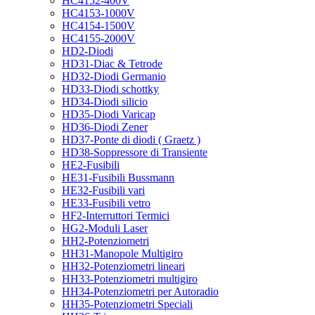
HC4152-400V
HC4153-1000V
HC4154-1500V
HC4155-2000V
HD2-Diodi
HD31-Diac & Tetrode
HD32-Diodi Germanio
HD33-Diodi schottky
HD34-Diodi silicio
HD35-Diodi Varicap
HD36-Diodi Zener
HD37-Ponte di diodi ( Graetz )
HD38-Soppressore di Transiente
HE2-Fusibili
HE31-Fusibili Bussmann
HE32-Fusibili vari
HE33-Fusibili vetro
HF2-Interruttori Termici
HG2-Moduli Laser
HH2-Potenziometri
HH31-Manopole Multigiro
HH32-Potenziometri lineari
HH33-Potenziometri multigiro
HH34-Potenziometri per Autoradio
HH35-Potenziometri Speciali