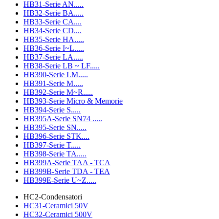
HB31-Serie AN.....
HB32-Serie BA.....
HB33-Serie CA....
HB34-Serie CD....
HB35-Serie HA.....
HB36-Serie I~L.....
HB37-Serie LA.....
HB38-Serie LB ~ LF.....
HB390-Serie LM.....
HB391-Serie M.....
HB392-Serie M~R.....
HB393-Serie Micro & Memorie
HB394-Serie S.....
HB395A-Serie SN74 .....
HB395-Serie SN.....
HB396-Serie STK....
HB397-Serie T.....
HB398-Serie TA.....
HB399A-Serie TAA - TCA
HB399B-Serie TDA - TEA
HB399E-Serie U~Z.....
HC2-Condensatori
HC31-Ceramici 50V
HC32-Ceramici 500V