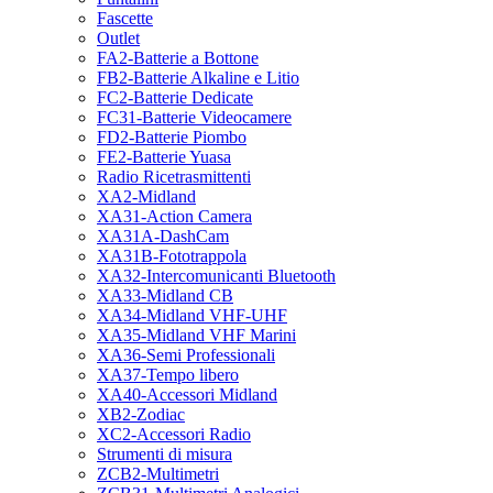
Fascette
Outlet
FA2-Batterie a Bottone
FB2-Batterie Alkaline e Litio
FC2-Batterie Dedicate
FC31-Batterie Videocamere
FD2-Batterie Piombo
FE2-Batterie Yuasa
Radio Ricetrasmittenti
XA2-Midland
XA31-Action Camera
XA31A-DashCam
XA31B-Fototrappola
XA32-Intercomunicanti Bluetooth
XA33-Midland CB
XA34-Midland VHF-UHF
XA35-Midland VHF Marini
XA36-Semi Professionali
XA37-Tempo libero
XA40-Accessori Midland
XB2-Zodiac
XC2-Accessori Radio
Strumenti di misura
ZCB2-Multimetri