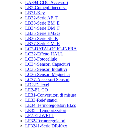
LA394-CDC Accessori
LB2-Comepi finecorsa
LB31-Key
LB32-Serie AP_T
LB33-Serie BM_E
LB34-Serie DM_F
LB35-Serie EM2G
LB36-Serie SP_K
LB37-Serie CM_E
LC2-DATALOGIC-INFRA
LC32-Effetto HALL
LC33-Fotocellule
LC34-Sensori Capacitivi
LC35-Sensori Induttivi
LC36-Sensori Magnetici
LC37-Accessori Sensori
LD2-Datexel
LE2-EL.CO
LE31-Convertitori di misura
LE33-Rele' statici
LE34-Termoregolatori El.co
LE35 - Temporizzatori
LF2-ELIWELL
LF32-Termoregolatori
LF3241-Serie DR40xx