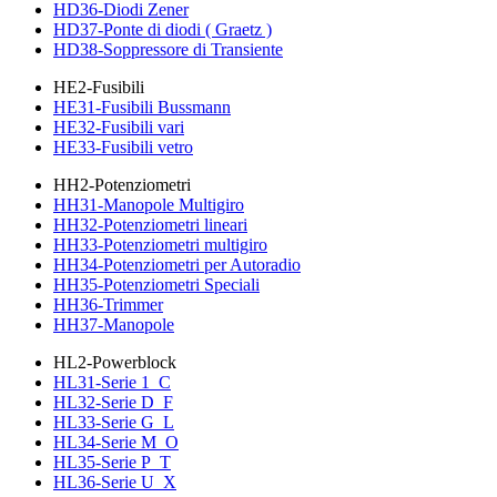
HD36-Diodi Zener
HD37-Ponte di diodi ( Graetz )
HD38-Soppressore di Transiente
HE2-Fusibili
HE31-Fusibili Bussmann
HE32-Fusibili vari
HE33-Fusibili vetro
HH2-Potenziometri
HH31-Manopole Multigiro
HH32-Potenziometri lineari
HH33-Potenziometri multigiro
HH34-Potenziometri per Autoradio
HH35-Potenziometri Speciali
HH36-Trimmer
HH37-Manopole
HL2-Powerblock
HL31-Serie 1_C
HL32-Serie D_F
HL33-Serie G_L
HL34-Serie M_O
HL35-Serie P_T
HL36-Serie U_X