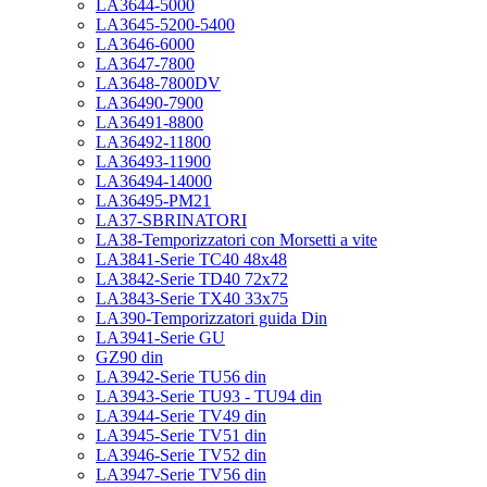
LA3644-5000
LA3645-5200-5400
LA3646-6000
LA3647-7800
LA3648-7800DV
LA36490-7900
LA36491-8800
LA36492-11800
LA36493-11900
LA36494-14000
LA36495-PM21
LA37-SBRINATORI
LA38-Temporizzatori con Morsetti a vite
LA3841-Serie TC40 48x48
LA3842-Serie TD40 72x72
LA3843-Serie TX40 33x75
LA390-Temporizzatori guida Din
LA3941-Serie GU
GZ90 din
LA3942-Serie TU56 din
LA3943-Serie TU93 - TU94 din
LA3944-Serie TV49 din
LA3945-Serie TV51 din
LA3946-Serie TV52 din
LA3947-Serie TV56 din