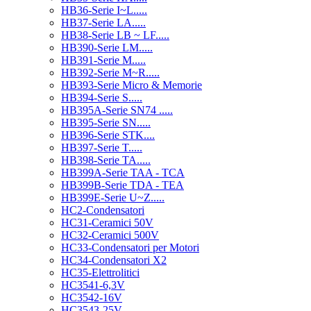
HB36-Serie I~L.....
HB37-Serie LA.....
HB38-Serie LB ~ LF.....
HB390-Serie LM.....
HB391-Serie M.....
HB392-Serie M~R.....
HB393-Serie Micro & Memorie
HB394-Serie S.....
HB395A-Serie SN74 .....
HB395-Serie SN.....
HB396-Serie STK....
HB397-Serie T.....
HB398-Serie TA.....
HB399A-Serie TAA - TCA
HB399B-Serie TDA - TEA
HB399E-Serie U~Z.....
HC2-Condensatori
HC31-Ceramici 50V
HC32-Ceramici 500V
HC33-Condensatori per Motori
HC34-Condensatori X2
HC35-Elettrolitici
HC3541-6,3V
HC3542-16V
HC3543-25V