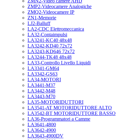
ZMN2-Video camere AHD
ZMP2-Videocamere Analogiche
ZMQ2-Videocamere IP
ZN1-Memorie
LJ2-Balluff
LA2-CDC Elettromeccanica
LA32-Contaimpulsi
LA3241-KC40 48x48
LA3242-KD40 72x72
LA3243-KD646 72x72
LA3244-TK48 48x48
LA33-Controllo Livello Liquidi
LA3341-GM64
LA3342-GS63
LA34-MOTORI
LA3441-M37
LA3442-M48
LA3443-M70
LA35-MOTORIDUTTORI
LA3541-AT MOTORIDUTTORE ALTO
LA3542-BT MOTORIDUTTORE BASSO
LA36-Programmatori a Camme
LA3641-4800
LA3642-4900
LA3643-4900DV