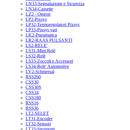
LN33-Segnalazione e Sicurezza
LN34-Cassette
LZ2 - Omron
LP2-Pixsys
LP32-Termoregolatori Pixsys
LP33-Pixsys vari
LK2-Pneumatica
LR2-RAAS PULSANTI
LS2-RELE'
LS31-Mini Relè
LS32-Relè
LS33-Zoccoli e Accessori
LS34-Rele' Automotive
LV2-Schmersal
RSS260
CSS30
CSS30S
CSS34
CSS180
RSS16
RSS36
LT2-SELET
LT31-Encoder
LT32-Sensori
LT33-Strumenti