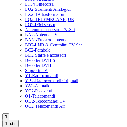
LT34-Finecorsa
LU2-Strumenti Analogici
LX2-TA trasformatori
LQ2-TELEMECANIQUE
LO2-IFM sensor
Antenne e accessori TV-Sat
BA2-Antenne TV
BA31-Fracarro antenne
BB2-LNB & Centralini TV Sat
BC2-Parabole
BD2-Staffe e accessori
Decoder DVB-S
Decoder DVB-T
Supporti TV
Y1-Radiocomandi
YB2-Radiocomandi Originali
YA2-Allmatic
YC2-Riceventi
Q1-Telecomandi
QD2-Telecomandi TV
QC2-Telecomandi Air


Tutto