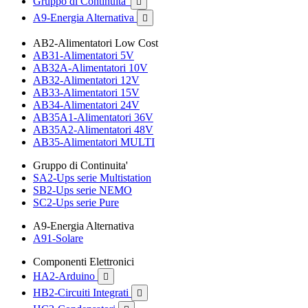
Gruppo di Continuita'

A9-Energia Alternativa

AB2-Alimentatori Low Cost
AB31-Alimentatori 5V
AB32A-Alimentatori 10V
AB32-Alimentatori 12V
AB33-Alimentatori 15V
AB34-Alimentatori 24V
AB35A1-Alimentatori 36V
AB35A2-Alimentatori 48V
AB35-Alimentatori MULTI
Gruppo di Continuita'
SA2-Ups serie Multistation
SB2-Ups serie NEMO
SC2-Ups serie Pure
A9-Energia Alternativa
A91-Solare
Componenti Elettronici
HA2-Arduino

HB2-Circuiti Integrati
