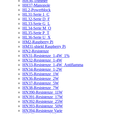
HH36-Trimmer
HH37-Manopole
HL2-Powerblock
HL31-Serie 1_C
HL32-Serie D_F
HL33-Serie G_L
HL34-Serie M_O
HL35-Serie P_T
HL36-Serie U_X
HM2-Raspberry Pi
HM31-shield Raspberry Pi
HN2-Resistenze
HN31-Resistenze_1-4W_1%
HN32-Resistenze_1-4W
HN33-Resistenze_1-4W_Antifiamma
HN34-Resistenze_1-2W
HN35-Resistenze_1W
HN36-Resistenze_2W
HN37-Resistenze_5W
HN38-Resistenze_7W
HN390-Resistenze_11W
HN391-Resistenze_17W
HN392-Resistenze_25W
HN393-Resistenze_50W
HN394-Resistenze Varie