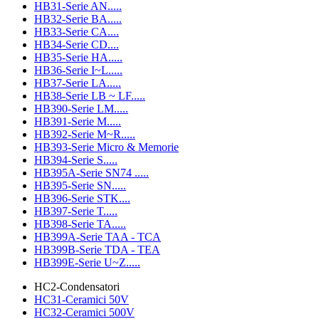
HB31-Serie AN.....
HB32-Serie BA.....
HB33-Serie CA....
HB34-Serie CD....
HB35-Serie HA.....
HB36-Serie I~L.....
HB37-Serie LA.....
HB38-Serie LB ~ LF.....
HB390-Serie LM.....
HB391-Serie M.....
HB392-Serie M~R.....
HB393-Serie Micro & Memorie
HB394-Serie S.....
HB395A-Serie SN74 .....
HB395-Serie SN.....
HB396-Serie STK....
HB397-Serie T.....
HB398-Serie TA.....
HB399A-Serie TAA - TCA
HB399B-Serie TDA - TEA
HB399E-Serie U~Z.....
HC2-Condensatori
HC31-Ceramici 50V
HC32-Ceramici 500V