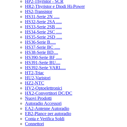
HP2-Thyristor - SCR
HR2-Thyristor e Diodi Hi-Power
HS2-Transistor
HS31-Serie 2N .....
HS32-Serie 2SA .....
HS33-Serie 2SB .....
HS34-Serie 2SC .....
HS35-Serie 2SD .....
HS36-Serie B.....
HS37-Serie BC .....
HS38-Serie BD....
HS390-Serie BF .....
HS391-Serie BU....
HS392-Serie VARI.....
HT2-Triac
HU2-Varistori
HZ2-NTC
HV2-Optoelettronici
HX2-Convertitori DC/DC
Nuovi Prodotti
Autoradio Accessori
EA2-Antenne Autoradio
EB2-Plance per autoradio
Conta e Verifica Soldi
Connettori