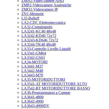
ZMN2-Video camere AHD
ZMP2-Videocamere Analogiche
ZMQ2-Videocamere IP
ZN1-Memorie
LJ2-Balluff
LA2-CDC Elettromeccanica
LA32-Contaimpulsi
LA3241-KC40 48x48
LA3242-KD40 72x72
LA3243-KD646 72x72
LA3244-TK48 48x48
LA33-Controllo Livello Liquidi
LA3341-GM64
LA3342-GS63
LA34-MOTORI
LA3441-M37
LA3442-M48
LA3443-M70
LA35-MOTORIDUTTORI
LA3541-AT MOTORIDUTTORE ALTO
LA3542-BT MOTORIDUTTORE BASSO
LA36-Programmatori a Camme
LA3641-4800
LA3642-4900
LA3643-4900DV