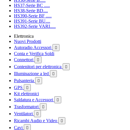
HS36-Serie B.....
HS37-Serie BC .....
HS38-Serie BD....
HS390-Serie BF .....
HS391-Serie BU....
HS392-Serie VARI.....
Elettronica
Nuovi Prodotti
Autoradio Accessori

Conta e Verifica Soldi
Connettori

Contenitori per elettronica

Illuminazione a led

Pulsanteria

GPS

Kit elettronici
Saldatura e Accessori

Trasformatori

Ventilatori

Ricambi Audio e Video

Cavi
