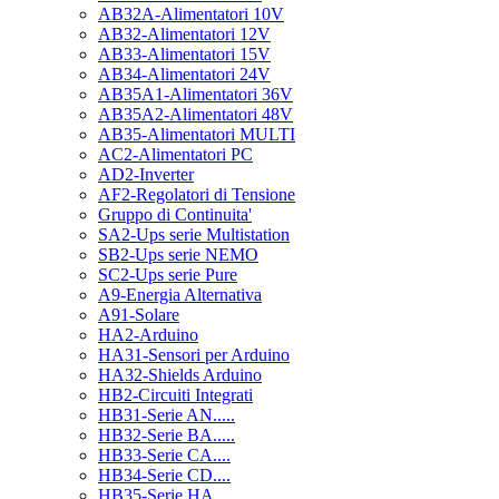
AB32A-Alimentatori 10V
AB32-Alimentatori 12V
AB33-Alimentatori 15V
AB34-Alimentatori 24V
AB35A1-Alimentatori 36V
AB35A2-Alimentatori 48V
AB35-Alimentatori MULTI
AC2-Alimentatori PC
AD2-Inverter
AF2-Regolatori di Tensione
Gruppo di Continuita'
SA2-Ups serie Multistation
SB2-Ups serie NEMO
SC2-Ups serie Pure
A9-Energia Alternativa
A91-Solare
HA2-Arduino
HA31-Sensori per Arduino
HA32-Shields Arduino
HB2-Circuiti Integrati
HB31-Serie AN.....
HB32-Serie BA.....
HB33-Serie CA....
HB34-Serie CD....
HB35-Serie HA.....