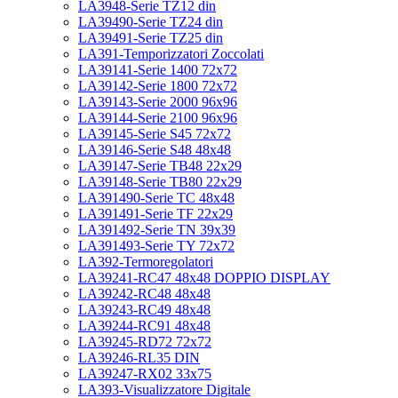
LA3948-Serie TZ12 din
LA39490-Serie TZ24 din
LA39491-Serie TZ25 din
LA391-Temporizzatori Zoccolati
LA39141-Serie 1400 72x72
LA39142-Serie 1800 72x72
LA39143-Serie 2000 96x96
LA39144-Serie 2100 96x96
LA39145-Serie S45 72x72
LA39146-Serie S48 48x48
LA39147-Serie TB48 22x29
LA39148-Serie TB80 22x29
LA391490-Serie TC 48x48
LA391491-Serie TF 22x29
LA391492-Serie TN 39x39
LA391493-Serie TY 72x72
LA392-Termoregolatori
LA39241-RC47 48x48 DOPPIO DISPLAY
LA39242-RC48 48x48
LA39243-RC49 48x48
LA39244-RC91 48x48
LA39245-RD72 72x72
LA39246-RL35 DIN
LA39247-RX02 33x75
LA393-Visualizzatore Digitale