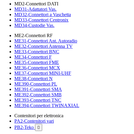
MD2-Connettori DATI
MD31-Adattatori Vas.
MD32-Connettori a Vaschetta
MD33-Connettori Centronix
MD34-Custodie Vas.
ME2-Connettori RF
ME31-Connettori Ant. Autoradio
ME32-Connettori Antenna TV
ME33-Connettori BNC
ME34-Connettori F
ME35-Connettori FME
ME36-Connettori MCX
ME37-Connettori MINI-UHF
ME38-Connettori N
ME390-Connettori PL
ME391-Connettori SMA
ME392-Connettori SMB
ME393-Connettori TNC
ME394-Connettori TWINAXIAL
Contenitori per elettronica
PA2-Contenitori vari
PB2-Teko
