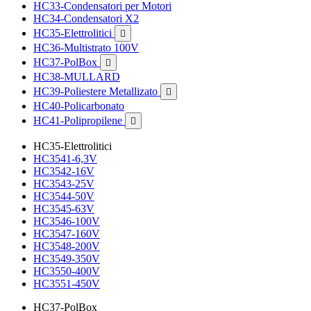
HC33-Condensatori per Motori
HC34-Condensatori X2
HC35-Elettrolitici

HC36-Multistrato 100V
HC37-PolBox

HC38-MULLARD
HC39-Poliestere Metallizato

HC40-Policarbonato
HC41-Polipropilene

HC35-Elettrolitici
HC3541-6,3V
HC3542-16V
HC3543-25V
HC3544-50V
HC3545-63V
HC3546-100V
HC3547-160V
HC3548-200V
HC3549-350V
HC3550-400V
HC3551-450V
HC37-PolBox