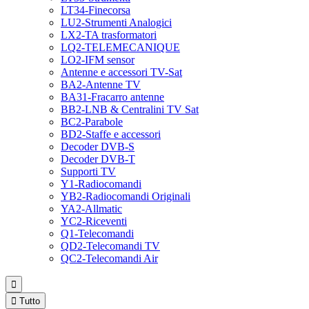
LT34-Finecorsa
LU2-Strumenti Analogici
LX2-TA trasformatori
LQ2-TELEMECANIQUE
LO2-IFM sensor
Antenne e accessori TV-Sat
BA2-Antenne TV
BA31-Fracarro antenne
BB2-LNB & Centralini TV Sat
BC2-Parabole
BD2-Staffe e accessori
Decoder DVB-S
Decoder DVB-T
Supporti TV
Y1-Radiocomandi
YB2-Radiocomandi Originali
YA2-Allmatic
YC2-Riceventi
Q1-Telecomandi
QD2-Telecomandi TV
QC2-Telecomandi Air


Tutto