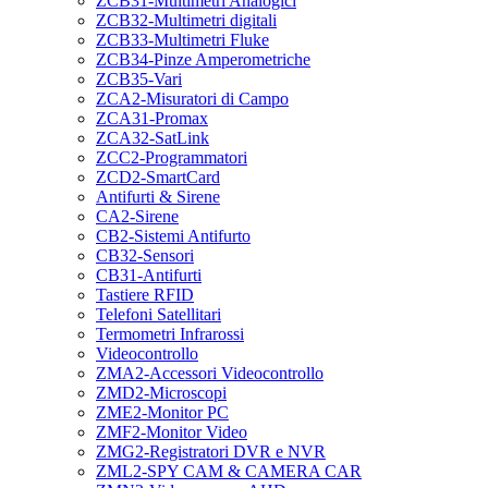
ZCB31-Multimetri Analogici
ZCB32-Multimetri digitali
ZCB33-Multimetri Fluke
ZCB34-Pinze Amperometriche
ZCB35-Vari
ZCA2-Misuratori di Campo
ZCA31-Promax
ZCA32-SatLink
ZCC2-Programmatori
ZCD2-SmartCard
Antifurti & Sirene
CA2-Sirene
CB2-Sistemi Antifurto
CB32-Sensori
CB31-Antifurti
Tastiere RFID
Telefoni Satellitari
Termometri Infrarossi
Videocontrollo
ZMA2-Accessori Videocontrollo
ZMD2-Microscopi
ZME2-Monitor PC
ZMF2-Monitor Video
ZMG2-Registratori DVR e NVR
ZML2-SPY CAM & CAMERA CAR