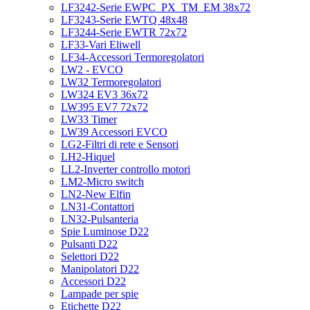
LF3242-Serie EWPC_PX_TM_EM 38x72
LF3243-Serie EWTQ 48x48
LF3244-Serie EWTR 72x72
LF33-Vari Eliwell
LF34-Accessori Termoregolatori
LW2 - EVCO
LW32 Termoregolatori
LW324 EV3 36x72
LW395 EV7 72x72
LW33 Timer
LW39 Accessori EVCO
LG2-Filtri di rete e Sensori
LH2-Hiquel
LL2-Inverter controllo motori
LM2-Micro switch
LN2-New Elfin
LN31-Contattori
LN32-Pulsanteria
Spie Luminose D22
Pulsanti D22
Selettori D22
Manipolatori D22
Accessori D22
Lampade per spie
Etichette D22