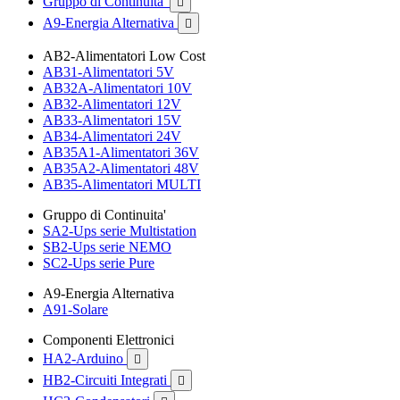
Gruppo di Continuita'

A9-Energia Alternativa

AB2-Alimentatori Low Cost
AB31-Alimentatori 5V
AB32A-Alimentatori 10V
AB32-Alimentatori 12V
AB33-Alimentatori 15V
AB34-Alimentatori 24V
AB35A1-Alimentatori 36V
AB35A2-Alimentatori 48V
AB35-Alimentatori MULTI
Gruppo di Continuita'
SA2-Ups serie Multistation
SB2-Ups serie NEMO
SC2-Ups serie Pure
A9-Energia Alternativa
A91-Solare
Componenti Elettronici
HA2-Arduino

HB2-Circuiti Integrati
