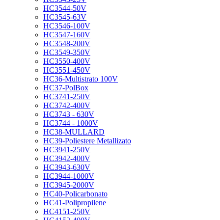
HC3544-50V
HC3545-63V
HC3546-100V
HC3547-160V
HC3548-200V
HC3549-350V
HC3550-400V
HC3551-450V
HC36-Multistrato 100V
HC37-PolBox
HC3741-250V
HC3742-400V
HC3743 - 630V
HC3744 - 1000V
HC38-MULLARD
HC39-Poliestere Metallizato
HC3941-250V
HC3942-400V
HC3943-630V
HC3944-1000V
HC3945-2000V
HC40-Policarbonato
HC41-Polipropilene
HC4151-250V