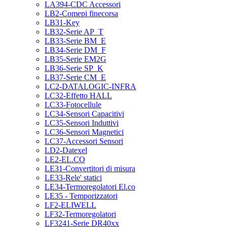
LA394-CDC Accessori
LB2-Comepi finecorsa
LB31-Key
LB32-Serie AP_T
LB33-Serie BM_E
LB34-Serie DM_F
LB35-Serie EM2G
LB36-Serie SP_K
LB37-Serie CM_E
LC2-DATALOGIC-INFRA
LC32-Effetto HALL
LC33-Fotocellule
LC34-Sensori Capacitivi
LC35-Sensori Induttivi
LC36-Sensori Magnetici
LC37-Accessori Sensori
LD2-Datexel
LE2-EL.CO
LE31-Convertitori di misura
LE33-Rele' statici
LE34-Termoregolatori El.co
LE35 - Temporizzatori
LF2-ELIWELL
LF32-Termoregolatori
LF3241-Serie DR40xx