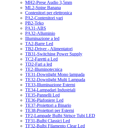
MH2-Prese Audio 3,5mm
ML2-Spine Banana
Contenitori per elettronica
PA2-Contenitori vari
PB2-Teko
PA31-ABS
PA32-Alluminio
Illuminazione a led
TA2-Barre Led
TB2-Driver - Alimentatori
TB31-Switching Power Supply
TC2-Faretti a Led
TD2-Fari a led
TE2-Illuminotecnica
TE31-Downlight Mono lampada
TE32-Downlight Multi Lampada
TE33-Illuminazione Esterni
TE34-Lampadari Industriali
TE35-Pannelli Led
TE36-Plafoniere Led
TE37-Proiettori a Binario
TE38-Proiettori per Esterni
TF2-Lampade Bulbi Strisce Tubi LED
TF31-Bulbi Classici Led
TF32-Bulbi Filamento Clear Led