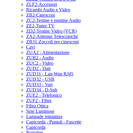
ZLF2-Accessori
Ricambi Audio e Video
ZB2-Cinescopi
ZC2-Testine e puntine Audio
ZE2-Tuner TV
ZD2-Testine Video (VCR)
ZA2-Antenne Telescopiche
ZB31-Zoccoli per cinescopi
Cavi
ZUA2 - Alimentazione
ZUB2 - Audio
ZUC2 - Video
ZUD2 - Dati
ZUD31 - Lan-Wan RJ45
ZUD32 - USB
ZUD33 - Vari
ZUD34 - D-Sub
ZUE2 - Telefonico
ZUF2 - Fibra
Fibra Ottica
Spie Luminose
Lampade miniatura
Capicorda - Puntali - Fascette
Capicorda
Puntalini