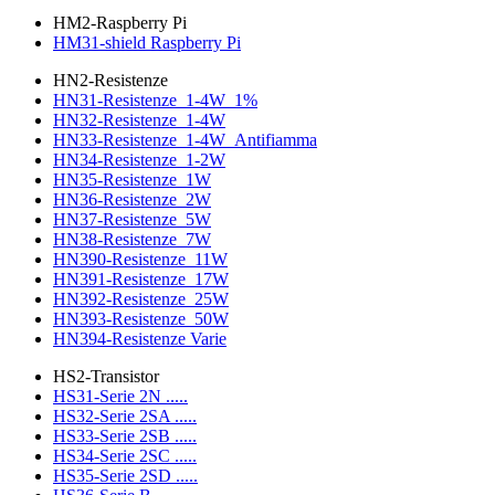
HM2-Raspberry Pi
HM31-shield Raspberry Pi
HN2-Resistenze
HN31-Resistenze_1-4W_1%
HN32-Resistenze_1-4W
HN33-Resistenze_1-4W_Antifiamma
HN34-Resistenze_1-2W
HN35-Resistenze_1W
HN36-Resistenze_2W
HN37-Resistenze_5W
HN38-Resistenze_7W
HN390-Resistenze_11W
HN391-Resistenze_17W
HN392-Resistenze_25W
HN393-Resistenze_50W
HN394-Resistenze Varie
HS2-Transistor
HS31-Serie 2N .....
HS32-Serie 2SA .....
HS33-Serie 2SB .....
HS34-Serie 2SC .....
HS35-Serie 2SD .....