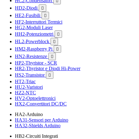
HC2-Condensatori

HD2-Diodi

HE2-Fusibili

HF2-Interruttori Termici
HG2-Moduli Laser
HH2-Potenziometri

HL2-Powerblock

HM2-Raspberry Pi

HN2-Resistenze

HP2-Thyristor - SCR
HR2-Thyristor e Diodi Hi-Power
HS2-Transistor

HT2-Triac
HU2-Varistori
HZ2-NTC
HV2-Optoelettronici
HX2-Convertitori DC/DC
HA2-Arduino
HA31-Sensori per Arduino
HA32-Shields Arduino
HB2-Circuiti Integrati