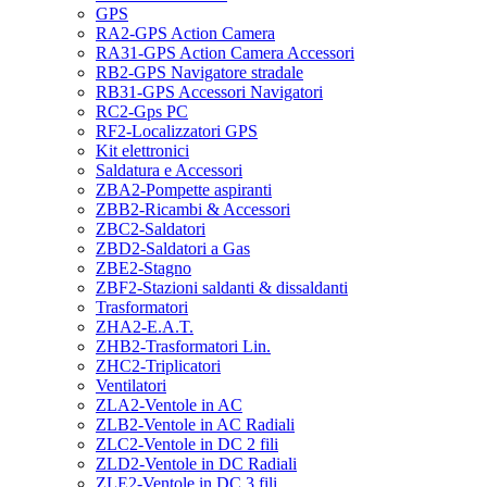
GPS
RA2-GPS Action Camera
RA31-GPS Action Camera Accessori
RB2-GPS Navigatore stradale
RB31-GPS Accessori Navigatori
RC2-Gps PC
RF2-Localizzatori GPS
Kit elettronici
Saldatura e Accessori
ZBA2-Pompette aspiranti
ZBB2-Ricambi & Accessori
ZBC2-Saldatori
ZBD2-Saldatori a Gas
ZBE2-Stagno
ZBF2-Stazioni saldanti & dissaldanti
Trasformatori
ZHA2-E.A.T.
ZHB2-Trasformatori Lin.
ZHC2-Triplicatori
Ventilatori
ZLA2-Ventole in AC
ZLB2-Ventole in AC Radiali
ZLC2-Ventole in DC 2 fili
ZLD2-Ventole in DC Radiali
ZLE2-Ventole in DC 3 fili