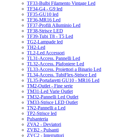
TF33-Bulbi Filamento Vintage Led
TF34-G4 - G9 led
TF35-GU10 led
TF36-MR16 Led
TF37-Profili Alluminio Led
TF38-Strisce LED
TF39-Tubi T8 - T5 Led
TG2-Lampade led
TH2-Led
TL2-Led Accessori
TL31-Access. Pannelli Led
TL32-Access. Plafoniere Led
TL33-Access. Proiettori a Binario Led
TL34-Access. TubiFlex-Strisce Led
TL35-Portafaretti GU10 - MR16 Led
TM2-Outlet - Fine serie
TM31-Led Varie Outlet
TM32-Pannelli Led Outlet
TM33-Strisce LED Outlet
TN2-Pannelli a Led
TP2-Strisce led
Pulsanteria
ZVA2 - Deviatori
ZVB2 - Pulsanti
ZVC2 - Interruttori