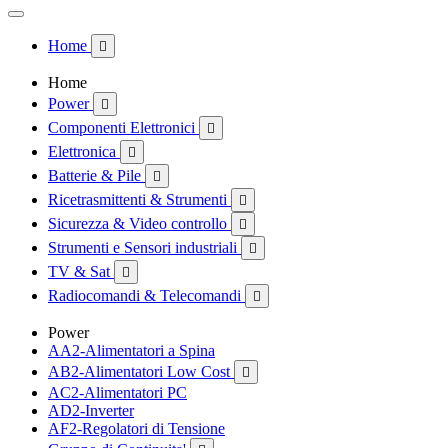
Home

Home
Power

Componenti Elettronici

Elettronica

Batterie & Pile

Ricetrasmittenti & Strumenti

Sicurezza & Video controllo

Strumenti e Sensori industriali

TV & Sat

Radiocomandi & Telecomandi

Power
AA2-Alimentatori a Spina
AB2-Alimentatori Low Cost

AC2-Alimentatori PC
AD2-Inverter
AF2-Regolatori di Tensione