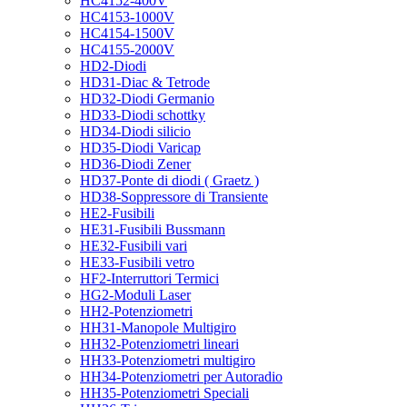
HC4152-400V
HC4153-1000V
HC4154-1500V
HC4155-2000V
HD2-Diodi
HD31-Diac & Tetrode
HD32-Diodi Germanio
HD33-Diodi schottky
HD34-Diodi silicio
HD35-Diodi Varicap
HD36-Diodi Zener
HD37-Ponte di diodi ( Graetz )
HD38-Soppressore di Transiente
HE2-Fusibili
HE31-Fusibili Bussmann
HE32-Fusibili vari
HE33-Fusibili vetro
HF2-Interruttori Termici
HG2-Moduli Laser
HH2-Potenziometri
HH31-Manopole Multigiro
HH32-Potenziometri lineari
HH33-Potenziometri multigiro
HH34-Potenziometri per Autoradio
HH35-Potenziometri Speciali