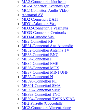
MA2-Connettori a blochetto
MB2-Connettori Accendisigari
MC2-Connettori Audio-Video
Adattatori AV
MD2-Connettori DATI
MD31-Adattatori Vas.
MD32-Connettori a Vaschetta
MD33-Connettori Centronix
MD34-Custodie Vas.
ME2-Connettori RF
ME31-Connettori Ant. Autoradio
ME32-Connettori Antenna TV
ME33-Connettori BNC
ME34-Connettori F
ME35-Connettori FME
ME36-Connettori MCX
ME37-Connettori MINI-UHF
ME38-Connettori N
ME390-Connettori PL
ME391-Connettori SMA
ME392-Connettori SMB
ME393-Connettori TNC
ME394-Connettori TWINAXIAL
MF2-Pinzette (Coccodrilli)
MG2-Connettori Alimentazione