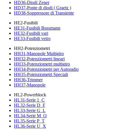
HD36-Diodi Zener
HD37-Ponte di diodi ( Graetz )
HD38-Soppressore di Transiente
HE2-Fusibili
HE31-Fusibili Bussmann
HE32-Fusibili vari
HE33-Fusibili vetro
HH2-Potenziometri
HH31-Manopole Multigiro
HH32-Potenziometri lineari
HH33-Potenziometri multigiro
HH34-Potenziometri per Autoradio
HH35-Potenziometri Speciali
HH36-Trimmer
HH37-Manopole
HL2-Powerblock
HL31-Serie 1_C
HL32-Serie D_F
HL33-Serie G_L
HL34-Serie M_O
HL35-Serie P_T
HL36-Serie U_X