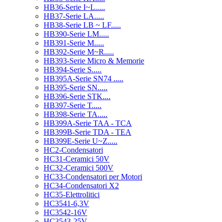
HB36-Serie I~L.....
HB37-Serie LA.....
HB38-Serie LB ~ LF.....
HB390-Serie LM.....
HB391-Serie M.....
HB392-Serie M~R.....
HB393-Serie Micro & Memorie
HB394-Serie S.....
HB395A-Serie SN74 .....
HB395-Serie SN.....
HB396-Serie STK....
HB397-Serie T.....
HB398-Serie TA.....
HB399A-Serie TAA - TCA
HB399B-Serie TDA - TEA
HB399E-Serie U~Z.....
HC2-Condensatori
HC31-Ceramici 50V
HC32-Ceramici 500V
HC33-Condensatori per Motori
HC34-Condensatori X2
HC35-Elettrolitici
HC3541-6,3V
HC3542-16V
HC3543-25V