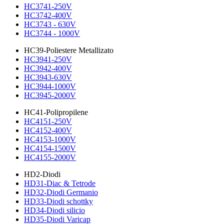
HC3741-250V
HC3742-400V
HC3743 - 630V
HC3744 - 1000V
HC39-Poliestere Metallizato
HC3941-250V
HC3942-400V
HC3943-630V
HC3944-1000V
HC3945-2000V
HC41-Polipropilene
HC4151-250V
HC4152-400V
HC4153-1000V
HC4154-1500V
HC4155-2000V
HD2-Diodi
HD31-Diac & Tetrode
HD32-Diodi Germanio
HD33-Diodi schottky
HD34-Diodi silicio
HD35-Diodi Varicap