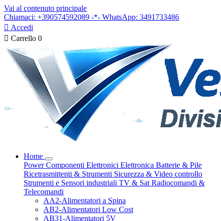
Vai al contenuto principale
Chiamaci: +390574592089 -*- WhatsApp: 3491733486

Accedi

Carrello
0
Home
Power
Componenti Elettronici
Elettronica
Batterie & Pile
Ricetrasmittenti & Strumenti
Sicurezza & Video controllo
Strumenti e Sensori industriali
TV & Sat
Radiocomandi &
Telecomandi
AA2-Alimentatori a Spina
AB2-Alimentatori Low Cost
AB31-Alimentatori 5V