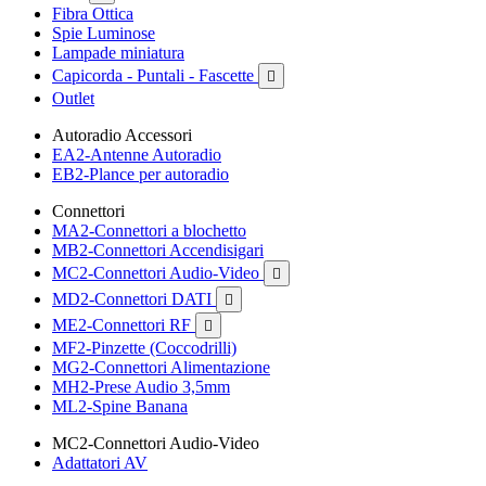
Fibra Ottica
Spie Luminose
Lampade miniatura
Capicorda - Puntali - Fascette

Outlet
Autoradio Accessori
EA2-Antenne Autoradio
EB2-Plance per autoradio
Connettori
MA2-Connettori a blochetto
MB2-Connettori Accendisigari
MC2-Connettori Audio-Video

MD2-Connettori DATI

ME2-Connettori RF

MF2-Pinzette (Coccodrilli)
MG2-Connettori Alimentazione
MH2-Prese Audio 3,5mm
ML2-Spine Banana
MC2-Connettori Audio-Video
Adattatori AV