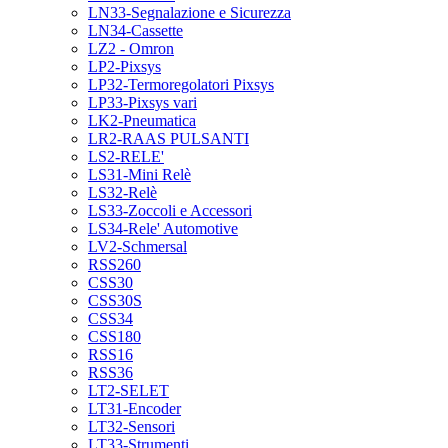
LN33-Segnalazione e Sicurezza
LN34-Cassette
LZ2 - Omron
LP2-Pixsys
LP32-Termoregolatori Pixsys
LP33-Pixsys vari
LK2-Pneumatica
LR2-RAAS PULSANTI
LS2-RELE'
LS31-Mini Relè
LS32-Relè
LS33-Zoccoli e Accessori
LS34-Rele' Automotive
LV2-Schmersal
RSS260
CSS30
CSS30S
CSS34
CSS180
RSS16
RSS36
LT2-SELET
LT31-Encoder
LT32-Sensori
LT33-Strumenti