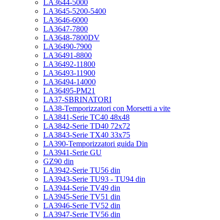
LA3644-5000
LA3645-5200-5400
LA3646-6000
LA3647-7800
LA3648-7800DV
LA36490-7900
LA36491-8800
LA36492-11800
LA36493-11900
LA36494-14000
LA36495-PM21
LA37-SBRINATORI
LA38-Temporizzatori con Morsetti a vite
LA3841-Serie TC40 48x48
LA3842-Serie TD40 72x72
LA3843-Serie TX40 33x75
LA390-Temporizzatori guida Din
LA3941-Serie GU
GZ90 din
LA3942-Serie TU56 din
LA3943-Serie TU93 - TU94 din
LA3944-Serie TV49 din
LA3945-Serie TV51 din
LA3946-Serie TV52 din
LA3947-Serie TV56 din