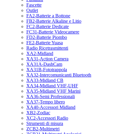
Fascette
Outlet
FA2-Batterie a Bottone
FB2-Batterie Alkaline e Litio
FC2-Batterie Dedicate
FC31-Batterie Videocamere
FD2-Batterie Piombo
FE2-Batterie Yuasa
Radio Ricetrasmittenti
XA2-Midland
XA31-Action Camera
XA31A-DashCam
XA31B-Fototrappola
XA32-Intercomunicanti Bluetooth
XA33-Midland CB
XA34-Midland VHF-UHF
XA35-Midland VHF Marini
XA36-Semi Professionali
XA37-Tempo libero
XA40-Accessori Midland
XB2-Zodiac
XC2-Accessori Radio
Strumenti di misura
ZCB2-Multimetri