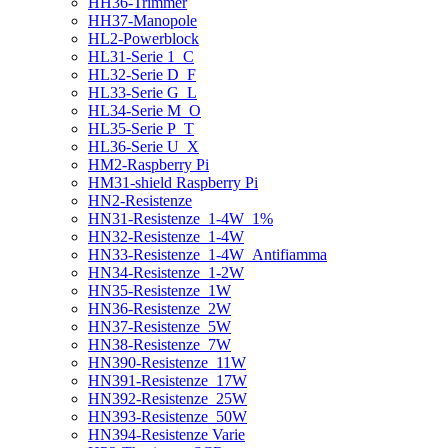
HH36-Trimmer
HH37-Manopole
HL2-Powerblock
HL31-Serie 1_C
HL32-Serie D_F
HL33-Serie G_L
HL34-Serie M_O
HL35-Serie P_T
HL36-Serie U_X
HM2-Raspberry Pi
HM31-shield Raspberry Pi
HN2-Resistenze
HN31-Resistenze_1-4W_1%
HN32-Resistenze_1-4W
HN33-Resistenze_1-4W_Antifiamma
HN34-Resistenze_1-2W
HN35-Resistenze_1W
HN36-Resistenze_2W
HN37-Resistenze_5W
HN38-Resistenze_7W
HN390-Resistenze_11W
HN391-Resistenze_17W
HN392-Resistenze_25W
HN393-Resistenze_50W
HN394-Resistenze Varie