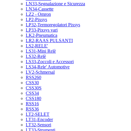
LN33-Segnalazione e Sicurezza
LN34-Cassette
LZ2 - Omron
LP2-Pixsys
LP32-Termoregolatori Pixsys
LP33-Pixsys vari
LK2-Pneumatica
LR2-RAAS PULSANTI
LS2-RELE'
LS31-Mini Relè
LS32-Relè
LS33-Zoccoli e Accessori
LS34-Rele' Automotive
LV2-Schmersal
RSS260
CSS30
CSS30S
CSS34
CSS180
RSS16
RSS36
LT2-SELET
LT31-Encoder
LT32-Sensori
LT33-Strumenti