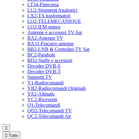
LT34-Finecorsa
LU2-Strumenti Analogici
LX2-TA trasformatori
LQ2-TELEMECANIQUE
LO2-IFM sensor
Antenne e accessori TV-Sat
BA2-Antenne TV
BA31-Fracarro antenne
BB2-LNB & Centralini TV Sat
BC2-Parabole
BD2-Staffe e accessori
Decoder DVB-S
Decoder DVB-T
Supporti TV
Y1-Radiocomandi
YB2-Radiocomandi Originali
YA2-Allmatic
YC2-Riceventi
Q1-Telecomandi
QD2-Telecomandi TV
QC2-Telecomandi Air


Tutto