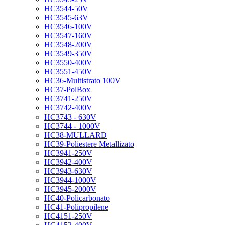
HC3544-50V
HC3545-63V
HC3546-100V
HC3547-160V
HC3548-200V
HC3549-350V
HC3550-400V
HC3551-450V
HC36-Multistrato 100V
HC37-PolBox
HC3741-250V
HC3742-400V
HC3743 - 630V
HC3744 - 1000V
HC38-MULLARD
HC39-Poliestere Metallizato
HC3941-250V
HC3942-400V
HC3943-630V
HC3944-1000V
HC3945-2000V
HC40-Policarbonato
HC41-Polipropilene
HC4151-250V