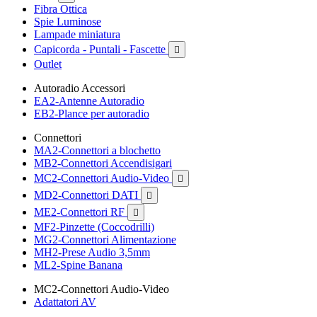
Fibra Ottica
Spie Luminose
Lampade miniatura
Capicorda - Puntali - Fascette

Outlet
Autoradio Accessori
EA2-Antenne Autoradio
EB2-Plance per autoradio
Connettori
MA2-Connettori a blochetto
MB2-Connettori Accendisigari
MC2-Connettori Audio-Video

MD2-Connettori DATI

ME2-Connettori RF

MF2-Pinzette (Coccodrilli)
MG2-Connettori Alimentazione
MH2-Prese Audio 3,5mm
ML2-Spine Banana
MC2-Connettori Audio-Video
Adattatori AV