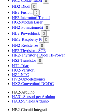
HC2-Condensatori

HD2-Diodi

HE2-Fusibili

HF2-Interruttori Termici
HG2-Moduli Laser
HH2-Potenziometri

HL2-Powerblock

HM2-Raspberry Pi

HN2-Resistenze

HP2-Thyristor - SCR
HR2-Thyristor e Diodi Hi-Power
HS2-Transistor

HT2-Triac
HU2-Varistori
HZ2-NTC
HV2-Optoelettronici
HX2-Convertitori DC/DC
HA2-Arduino
HA31-Sensori per Arduino
HA32-Shields Arduino
HB2-Circuiti Integrati