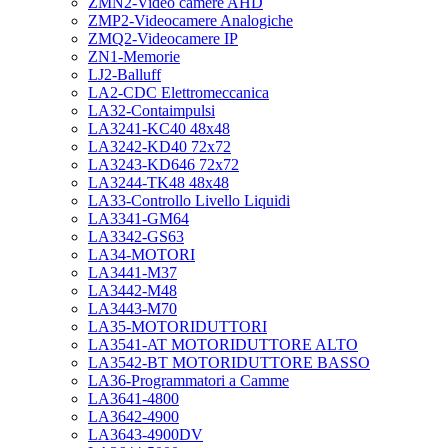
ZMN2-Video camere AHD
ZMP2-Videocamere Analogiche
ZMQ2-Videocamere IP
ZN1-Memorie
LJ2-Balluff
LA2-CDC Elettromeccanica
LA32-Contaimpulsi
LA3241-KC40 48x48
LA3242-KD40 72x72
LA3243-KD646 72x72
LA3244-TK48 48x48
LA33-Controllo Livello Liquidi
LA3341-GM64
LA3342-GS63
LA34-MOTORI
LA3441-M37
LA3442-M48
LA3443-M70
LA35-MOTORIDUTTORI
LA3541-AT MOTORIDUTTORE ALTO
LA3542-BT MOTORIDUTTORE BASSO
LA36-Programmatori a Camme
LA3641-4800
LA3642-4900
LA3643-4900DV