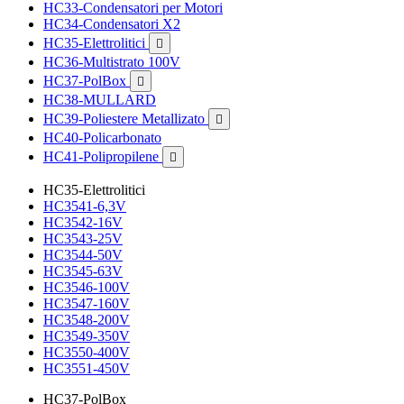
HC33-Condensatori per Motori
HC34-Condensatori X2
HC35-Elettrolitici

HC36-Multistrato 100V
HC37-PolBox

HC38-MULLARD
HC39-Poliestere Metallizato

HC40-Policarbonato
HC41-Polipropilene

HC35-Elettrolitici
HC3541-6,3V
HC3542-16V
HC3543-25V
HC3544-50V
HC3545-63V
HC3546-100V
HC3547-160V
HC3548-200V
HC3549-350V
HC3550-400V
HC3551-450V
HC37-PolBox