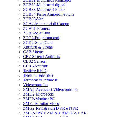
ZCB31-Multimetri Analogici
ZCB32-Multimetri digitali
ZCB33-Multimetri Fluke
ZCB34-Pinze Amperometriche
ZCB35-Vari
ZCA2-Misuratori di Campo
ZCA31-Promax
ZCA32-SatLink
ZCC2-Programmatori
ZCD2-SmartCard
Antifurti & Sirene
CA2-Sirene
CB2-Sistemi Antifurto
CB32-Sensori
CB31-Antifurti
Tastiere RFID
Telefoni Satellitari
Termometri Infrarossi
Videocontrollo
ZMA2-Accessori Videocontrollo
ZMD2-Microscopi
ZME2-Monitor PC
ZMF2-Monitor Video
ZMG2-Registratori DVR e NVR
ZML2-SPY CAM & CAMERA CAR