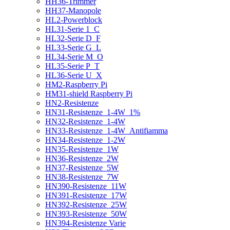
HH36-Trimmer
HH37-Manopole
HL2-Powerblock
HL31-Serie 1_C
HL32-Serie D_F
HL33-Serie G_L
HL34-Serie M_O
HL35-Serie P_T
HL36-Serie U_X
HM2-Raspberry Pi
HM31-shield Raspberry Pi
HN2-Resistenze
HN31-Resistenze_1-4W_1%
HN32-Resistenze_1-4W
HN33-Resistenze_1-4W_Antifiamma
HN34-Resistenze_1-2W
HN35-Resistenze_1W
HN36-Resistenze_2W
HN37-Resistenze_5W
HN38-Resistenze_7W
HN390-Resistenze_11W
HN391-Resistenze_17W
HN392-Resistenze_25W
HN393-Resistenze_50W
HN394-Resistenze Varie