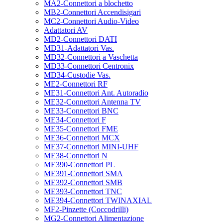
MA2-Connettori a blochetto
MB2-Connettori Accendisigari
MC2-Connettori Audio-Video
Adattatori AV
MD2-Connettori DATI
MD31-Adattatori Vas.
MD32-Connettori a Vaschetta
MD33-Connettori Centronix
MD34-Custodie Vas.
ME2-Connettori RF
ME31-Connettori Ant. Autoradio
ME32-Connettori Antenna TV
ME33-Connettori BNC
ME34-Connettori F
ME35-Connettori FME
ME36-Connettori MCX
ME37-Connettori MINI-UHF
ME38-Connettori N
ME390-Connettori PL
ME391-Connettori SMA
ME392-Connettori SMB
ME393-Connettori TNC
ME394-Connettori TWINAXIAL
MF2-Pinzette (Coccodrilli)
MG2-Connettori Alimentazione