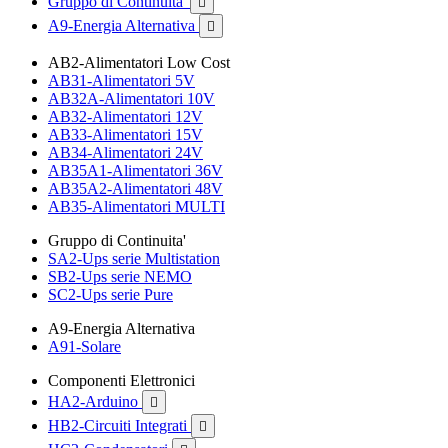
Gruppo di Continuita'

A9-Energia Alternativa

AB2-Alimentatori Low Cost
AB31-Alimentatori 5V
AB32A-Alimentatori 10V
AB32-Alimentatori 12V
AB33-Alimentatori 15V
AB34-Alimentatori 24V
AB35A1-Alimentatori 36V
AB35A2-Alimentatori 48V
AB35-Alimentatori MULTI
Gruppo di Continuita'
SA2-Ups serie Multistation
SB2-Ups serie NEMO
SC2-Ups serie Pure
A9-Energia Alternativa
A91-Solare
Componenti Elettronici
HA2-Arduino

HB2-Circuiti Integrati
