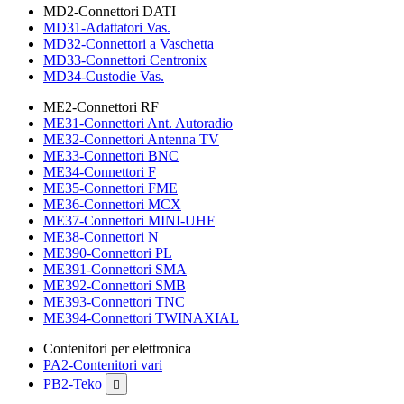
MD2-Connettori DATI
MD31-Adattatori Vas.
MD32-Connettori a Vaschetta
MD33-Connettori Centronix
MD34-Custodie Vas.
ME2-Connettori RF
ME31-Connettori Ant. Autoradio
ME32-Connettori Antenna TV
ME33-Connettori BNC
ME34-Connettori F
ME35-Connettori FME
ME36-Connettori MCX
ME37-Connettori MINI-UHF
ME38-Connettori N
ME390-Connettori PL
ME391-Connettori SMA
ME392-Connettori SMB
ME393-Connettori TNC
ME394-Connettori TWINAXIAL
Contenitori per elettronica
PA2-Contenitori vari
PB2-Teko
