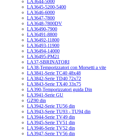
LA3644-5000
LA3645-5200-5400
LA3646-6000
LA3647-7800
LA3648-7800DV
LA36490-7900
LA36491-8800
LA36492-11800
LA36493-11900
LA36494-14000
LA36495-PM21
LA37-SBRINATORI
LA38-Temporizzatori con Morsetti a vite
LA3841-Serie TC40 48x48
LA3842-Serie TD40 72x72
LA3843-Serie TX40 33x75
LA390-Temporizzatori guida Din
LA3941-Serie GU
GZ90 din
LA3942-Serie TU56 din
LA3943-Serie TU93 - TU94 din
LA3944-Serie TV49 din
LA3945-Serie TV51 din
LA3946-Serie TV52 din
LA3947-Serie TV56 din