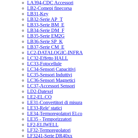
LA394-CDC Accessori
LB2-Comepi finecorsa
LB31-Key
LB32-Serie AP_T
LB33-Serie BM_E
LB34-Serie DM_F
LB35-Serie EM2G
LB36-Serie SP_K
LB37-Serie CM_E
LC2-DATALOGIC-INFRA
LC32-Effetto HALL
LC33-Fotocellule
LC34-Sensori Capacitivi
LC35-Sensori Induttivi
LC36-Sensori Magnetici
LC37-Accessori Sensori
LD2-Datexel
LE2-EL.CO
LE31-Convertitori di misura
LE33-Rele' statici
LE34-Termoregolatori El.co
LE35 - Temporizzatori
LF2-ELIWELL
LF32-Termoregolatori
LF3241-Serie DR40xx