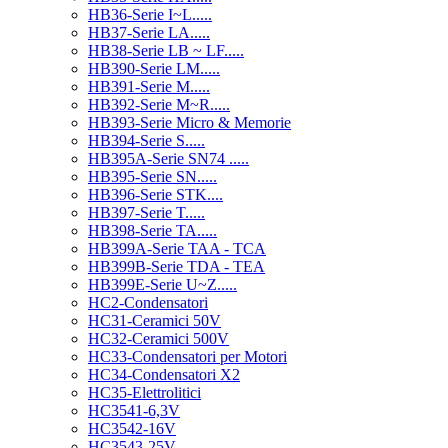
HB36-Serie I~L.....
HB37-Serie LA.....
HB38-Serie LB ~ LF.....
HB390-Serie LM.....
HB391-Serie M.....
HB392-Serie M~R.....
HB393-Serie Micro & Memorie
HB394-Serie S.....
HB395A-Serie SN74 .....
HB395-Serie SN.....
HB396-Serie STK....
HB397-Serie T.....
HB398-Serie TA.....
HB399A-Serie TAA - TCA
HB399B-Serie TDA - TEA
HB399E-Serie U~Z.....
HC2-Condensatori
HC31-Ceramici 50V
HC32-Ceramici 500V
HC33-Condensatori per Motori
HC34-Condensatori X2
HC35-Elettrolitici
HC3541-6,3V
HC3542-16V
HC3543-25V