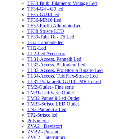
TF33-Bulbi Filamento Vintage Led
TF34-G4 - G9 led
TF35-GU10 led
TF36-MR16 Led
TF37-Profili Alluminio Led
TF38-Strisce LED
TF39-Tubi T8 - T5 Led
TG2-Lampade led
TH2-Led
TL2-Led Accessori
TL31-Access. Pannelli Led
TL32-Access. Plafoniere Led
TL33-Access. Proiettori a Binario Led
TL34-Access. TubiFlex-Strisce Led
TL35-Portafaretti GU10 - MR16 Led
TM2-Outlet - Fine serie
TM31-Led Varie Outlet
TM32-Pannelli Led Outlet
TM33-Strisce LED Outlet
TN2-Pannelli a Led
TP2-Strisce led
Pulsanteria
ZVA2 - Deviatori
ZVB2 - Pulsanti
ZVC2 - Interruttori