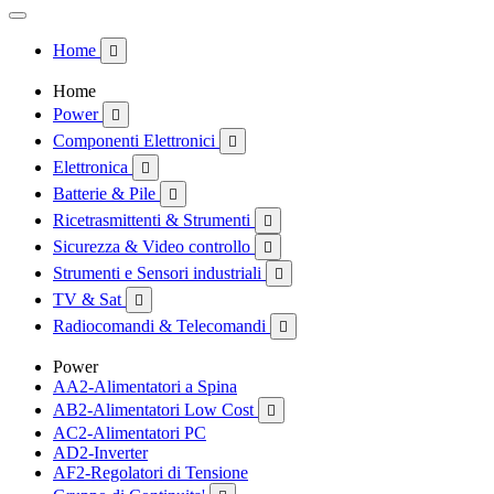
Home

Home
Power

Componenti Elettronici

Elettronica

Batterie & Pile

Ricetrasmittenti & Strumenti

Sicurezza & Video controllo

Strumenti e Sensori industriali

TV & Sat

Radiocomandi & Telecomandi

Power
AA2-Alimentatori a Spina
AB2-Alimentatori Low Cost

AC2-Alimentatori PC
AD2-Inverter
AF2-Regolatori di Tensione