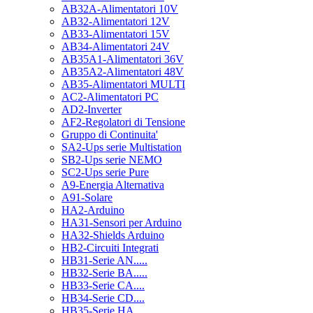
AB32A-Alimentatori 10V
AB32-Alimentatori 12V
AB33-Alimentatori 15V
AB34-Alimentatori 24V
AB35A1-Alimentatori 36V
AB35A2-Alimentatori 48V
AB35-Alimentatori MULTI
AC2-Alimentatori PC
AD2-Inverter
AF2-Regolatori di Tensione
Gruppo di Continuita'
SA2-Ups serie Multistation
SB2-Ups serie NEMO
SC2-Ups serie Pure
A9-Energia Alternativa
A91-Solare
HA2-Arduino
HA31-Sensori per Arduino
HA32-Shields Arduino
HB2-Circuiti Integrati
HB31-Serie AN.....
HB32-Serie BA.....
HB33-Serie CA....
HB34-Serie CD....
HB35-Serie HA.....