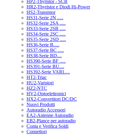
HP2-Thyristor - SCR
HR2-Thyristor e Diodi Hi-Power
HS2-Transistor
HS31-Serie 2N .....
HS32-Serie 2SA .....
HS33-Serie 2SB .....
HS34-Serie 2SC .....
HS35-Serie 2SD .....
HS36-Serie B.....
HS37-Serie BC .....
HS38-Serie BD....
HS390-Serie BF .....
HS391-Serie BU....
HS392-Serie VARI.....
HT2-Triac
HU2-Varistori
HZ2-NTC
HV2-Optoelettronici
HX2-Convertitori DC/DC
Nuovi Prodotti
Autoradio Accessori
EA2-Antenne Autoradio
EB2-Plance per autoradio
Conta e Verifica Soldi
Connettori