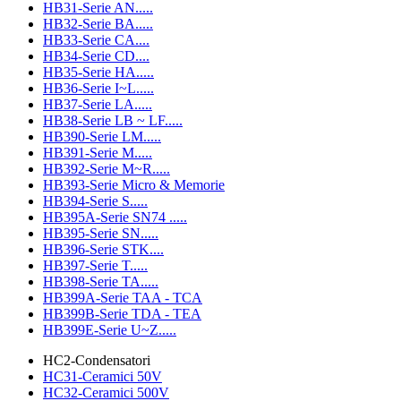
HB31-Serie AN.....
HB32-Serie BA.....
HB33-Serie CA....
HB34-Serie CD....
HB35-Serie HA.....
HB36-Serie I~L.....
HB37-Serie LA.....
HB38-Serie LB ~ LF.....
HB390-Serie LM.....
HB391-Serie M.....
HB392-Serie M~R.....
HB393-Serie Micro & Memorie
HB394-Serie S.....
HB395A-Serie SN74 .....
HB395-Serie SN.....
HB396-Serie STK....
HB397-Serie T.....
HB398-Serie TA.....
HB399A-Serie TAA - TCA
HB399B-Serie TDA - TEA
HB399E-Serie U~Z.....
HC2-Condensatori
HC31-Ceramici 50V
HC32-Ceramici 500V