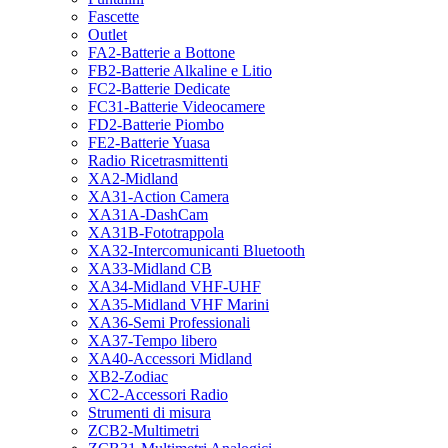
Fascette
Outlet
FA2-Batterie a Bottone
FB2-Batterie Alkaline e Litio
FC2-Batterie Dedicate
FC31-Batterie Videocamere
FD2-Batterie Piombo
FE2-Batterie Yuasa
Radio Ricetrasmittenti
XA2-Midland
XA31-Action Camera
XA31A-DashCam
XA31B-Fototrappola
XA32-Intercomunicanti Bluetooth
XA33-Midland CB
XA34-Midland VHF-UHF
XA35-Midland VHF Marini
XA36-Semi Professionali
XA37-Tempo libero
XA40-Accessori Midland
XB2-Zodiac
XC2-Accessori Radio
Strumenti di misura
ZCB2-Multimetri