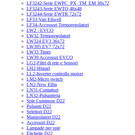
LF3242-Serie EWPC_PX_TM_EM 38x72
LF3243-Serie EWTQ 48x48
LF3244-Serie EWTR 72x72
LF33-Vari Eliwell
LF34-Accessori Termoregolatori
LW2 - EVCO
LW32 Termoregolatori
LW324 EV3 36x72
LW395 EV7 72x72
LW33 Timer
LW39 Accessori EVCO
LG2-Filtri di rete e Sensori
LH2-Hiquel
LL2-Inverter controllo motori
LM2-Micro switch
LN2-New Elfin
LN31-Contattori
LN32-Pulsanteria
Spie Luminose D22
Pulsanti D22
Selettori D22
Manipolatori D22
Accessori D22
Lampade per spie
Etichette D22