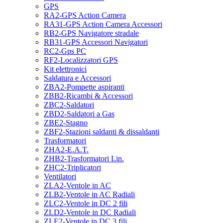
GPS
RA2-GPS Action Camera
RA31-GPS Action Camera Accessori
RB2-GPS Navigatore stradale
RB31-GPS Accessori Navigatori
RC2-Gps PC
RF2-Localizzatori GPS
Kit elettronici
Saldatura e Accessori
ZBA2-Pompette aspiranti
ZBB2-Ricambi & Accessori
ZBC2-Saldatori
ZBD2-Saldatori a Gas
ZBE2-Stagno
ZBF2-Stazioni saldanti & dissaldanti
Trasformatori
ZHA2-E.A.T.
ZHB2-Trasformatori Lin.
ZHC2-Triplicatori
Ventilatori
ZLA2-Ventole in AC
ZLB2-Ventole in AC Radiali
ZLC2-Ventole in DC 2 fili
ZLD2-Ventole in DC Radiali
ZLE2-Ventole in DC 3 fili