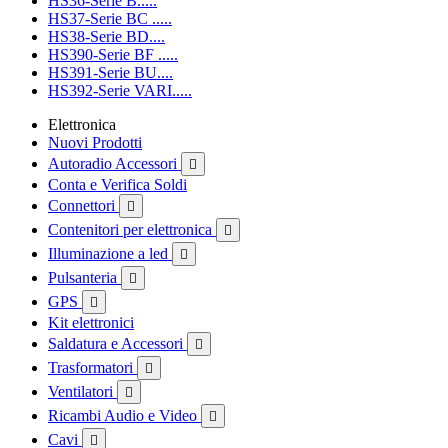
HS36-Serie B.....
HS37-Serie BC .....
HS38-Serie BD....
HS390-Serie BF .....
HS391-Serie BU....
HS392-Serie VARI.....
Elettronica
Nuovi Prodotti
Autoradio Accessori

Conta e Verifica Soldi
Connettori

Contenitori per elettronica

Illuminazione a led

Pulsanteria

GPS

Kit elettronici
Saldatura e Accessori

Trasformatori

Ventilatori

Ricambi Audio e Video

Cavi
