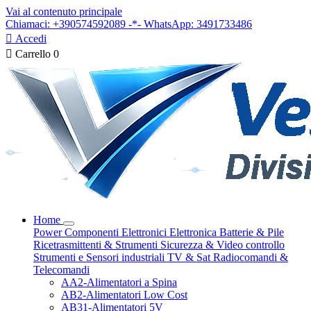
Vai al contenuto principale
Chiamaci: +390574592089 -*- WhatsApp: 3491733486

Accedi

Carrello
0
Home
Power
Componenti Elettronici
Elettronica
Batterie & Pile
Ricetrasmittenti & Strumenti
Sicurezza & Video controllo
Strumenti e Sensori industriali
TV & Sat
Radiocomandi &
Telecomandi
AA2-Alimentatori a Spina
AB2-Alimentatori Low Cost
AB31-Alimentatori 5V