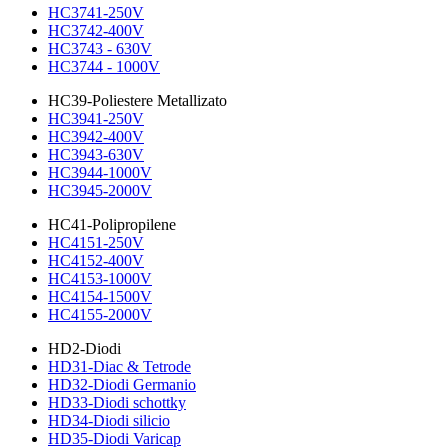
HC3741-250V
HC3742-400V
HC3743 - 630V
HC3744 - 1000V
HC39-Poliestere Metallizato
HC3941-250V
HC3942-400V
HC3943-630V
HC3944-1000V
HC3945-2000V
HC41-Polipropilene
HC4151-250V
HC4152-400V
HC4153-1000V
HC4154-1500V
HC4155-2000V
HD2-Diodi
HD31-Diac & Tetrode
HD32-Diodi Germanio
HD33-Diodi schottky
HD34-Diodi silicio
HD35-Diodi Varicap