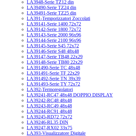
LA3948-Serie TZ12 din
LA39490-Serie TZ24 din
LA39491-Serie TZ25 din
LA391-Temporizzatori Zoccolati
LA39141-Serie 1400 72x72
LA39142-Serie 1800 72x72
LA39143-Serie 2000 96x96
LA39144-Serie 2100 96x96
LA39145-Serie S45 72x72
LA39146-Serie S48 48x48
LA39147-Serie TB48 22x29
LA39148-Serie TB80 22x29
LA391490-Serie TC 48x48
LA391491-Serie TF 22x29
LA391492-Serie TN 39x39
LA391493-Serie TY 72x72
LA392-Termoregolatori
LA39241-RC47 48x48 DOPPIO DISPLAY
LA39242-RC48 48x48
LA39243-RC49 48x48
LA39244-RC91 48x48
LA39245-RD72 72x72
LA39246-RL35 DIN
LA39247-RX02 33x75
LA393-Visualizzatore Digitale