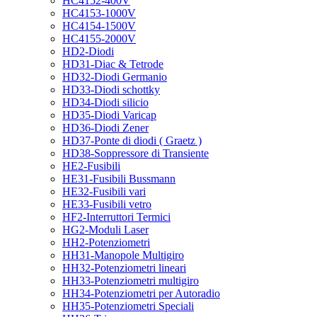
HC4152-400V
HC4153-1000V
HC4154-1500V
HC4155-2000V
HD2-Diodi
HD31-Diac & Tetrode
HD32-Diodi Germanio
HD33-Diodi schottky
HD34-Diodi silicio
HD35-Diodi Varicap
HD36-Diodi Zener
HD37-Ponte di diodi ( Graetz )
HD38-Soppressore di Transiente
HE2-Fusibili
HE31-Fusibili Bussmann
HE32-Fusibili vari
HE33-Fusibili vetro
HF2-Interruttori Termici
HG2-Moduli Laser
HH2-Potenziometri
HH31-Manopole Multigiro
HH32-Potenziometri lineari
HH33-Potenziometri multigiro
HH34-Potenziometri per Autoradio
HH35-Potenziometri Speciali