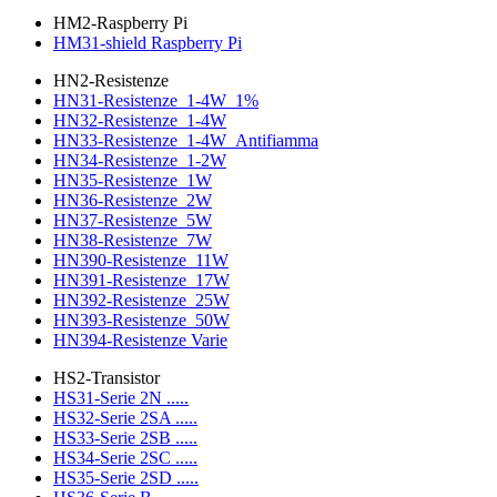
HM2-Raspberry Pi
HM31-shield Raspberry Pi
HN2-Resistenze
HN31-Resistenze_1-4W_1%
HN32-Resistenze_1-4W
HN33-Resistenze_1-4W_Antifiamma
HN34-Resistenze_1-2W
HN35-Resistenze_1W
HN36-Resistenze_2W
HN37-Resistenze_5W
HN38-Resistenze_7W
HN390-Resistenze_11W
HN391-Resistenze_17W
HN392-Resistenze_25W
HN393-Resistenze_50W
HN394-Resistenze Varie
HS2-Transistor
HS31-Serie 2N .....
HS32-Serie 2SA .....
HS33-Serie 2SB .....
HS34-Serie 2SC .....
HS35-Serie 2SD .....