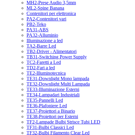
MH2-Prese Audio 3,5mm
ML2-Spine Banana
Contenitori per elettronica
PA2-Contenitori vari
PB2-Teko
PA31-ABS
PA32-Alluminio
Illuminazione a led
TA2-Barre Led
TB2-Driver - Alimentatori
TB31-Switching Power Supply
TC2-Faretti a Led
TD2-Fari a led
TE2-Illuminotecnica
TE31-Downlight Mono lampada
TE32-Downlight Multi Lampada
TE33-Illuminazione Esterni
TE34-Lampadari Industriali
TE35-Pannelli Led
TE36-Plafoniere Led
TE37-Proiettori a Binario
TE38-Proiettori per Esterni
TF2-Lampade Bulbi Strisce Tubi LED
TF31-Bulbi Classici Led
TF32-Bulbi Filamento Clear Led