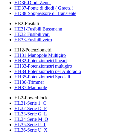
HD36-Diodi Zener
HD37-Ponte di diodi ( Graetz )
HD38-Soppressore di Transiente
HE2-Fusibili
HE31-Fusibili Bussmann
HE32-Fusibili vari
HE33-Fusibili vetro
HH2-Potenziometri
HH31-Manopole Multigiro
HH32-Potenziometri lineari
HH33-Potenziometri multigiro
HH34-Potenziometri per Autoradio
HH35-Potenziometri Speciali
HH36-Trimmer
HH37-Manopole
HL2-Powerblock
HL31-Serie 1_C
HL32-Serie D_F
HL33-Serie G_L
HL34-Serie M_O
HL35-Serie P_T
HL36-Serie U_X