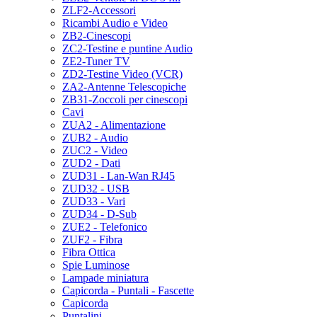
ZLF2-Accessori
Ricambi Audio e Video
ZB2-Cinescopi
ZC2-Testine e puntine Audio
ZE2-Tuner TV
ZD2-Testine Video (VCR)
ZA2-Antenne Telescopiche
ZB31-Zoccoli per cinescopi
Cavi
ZUA2 - Alimentazione
ZUB2 - Audio
ZUC2 - Video
ZUD2 - Dati
ZUD31 - Lan-Wan RJ45
ZUD32 - USB
ZUD33 - Vari
ZUD34 - D-Sub
ZUE2 - Telefonico
ZUF2 - Fibra
Fibra Ottica
Spie Luminose
Lampade miniatura
Capicorda - Puntali - Fascette
Capicorda
Puntalini